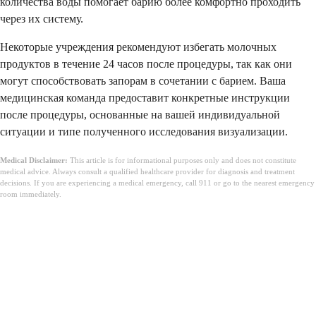
количества воды помогает барию более комфортно проходить
через их систему.
Некоторые учреждения рекомендуют избегать молочных
продуктов в течение 24 часов после процедуры, так как они
могут способствовать запорам в сочетании с барием. Ваша
медицинская команда предоставит конкретные инструкции
после процедуры, основанные на вашей индивидуальной
ситуации и типе полученного исследования визуализации.
Medical Disclaimer:
This article is for informational purposes only and does not constitute
medical advice. Always consult a qualified healthcare provider for diagnosis and treatment
decisions. If you are experiencing a medical emergency, call 911 or go to the nearest emergency
room immediately.