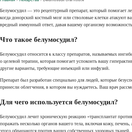
Белумосудил — это рецептурный препарат, который помогает ле
когда донорский костный мозг или стволовые клетки атакуют в
вредный иммунный ответ, давая вашему организму возможность 
Что такое белумосудил?
Белумосудил относится к классу препаратов, называемых ингиб
о целевой терапии, которая помогает успокоить вашу гиперакти
другие варианты, требующие инъекций или инфузий.
Препарат был разработан специально для людей, которые безус
принесли облегчения, в котором вы нуждаетесь. Ваш врач рассм
Для чего используется белумосудил?
Белумосудил лечит хроническую реакцию «трансплантат против
поражать несколько органов вашего тела, включая кожу, печень
этого обращаются против ваших собственных здоровых тканей.