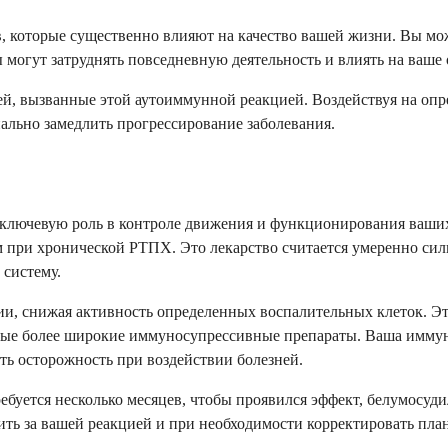
которые существенно влияют на качество вашей жизни. Вы може
 могут затруднять повседневную деятельность и влиять на ваше
й, вызванные этой аутоиммунной реакцией. Воздействуя на опр
льно замедлить прогрессирование заболевания.
 ключевую роль в контроле движения и функционирования ваших
при хронической РТПХ. Это лекарство считается умеренно силь
 систему.
и, снижая активность определенных воспалительных клеток. Это
рые более широкие иммуносупрессивные препараты. Ваша иммун
ать осторожность при воздействии болезней.
ебуется несколько месяцев, чтобы проявился эффект, белумосуди
ить за вашей реакцией и при необходимости корректировать план