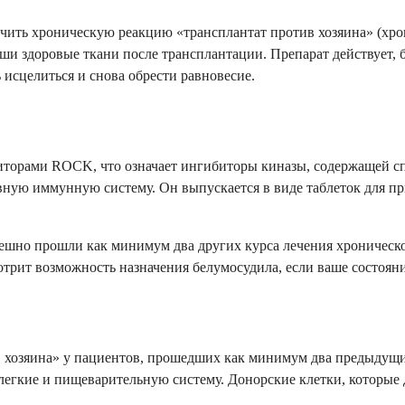
чить хроническую реакцию «трансплантат против хозяина» (хрон
аши здоровые ткани после трансплантации. Препарат действует,
исцелиться и снова обрести равновесие.
иторами ROCK, что означает ингибиторы киназы, содержащей сп
вную иммунную систему. Он выпускается в виде таблеток для пр
пешно прошли как минимум два других курса лечения хроническо
отрит возможность назначения белумосудила, если ваше состоян
 хозяина» у пациентов, прошедших как минимум два предыдущих
, легкие и пищеварительную систему. Донорские клетки, которые