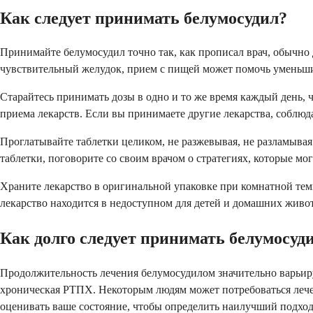
Как следует принимать белумосудил?
Принимайте белумосудил точно так, как прописал врач, обычно д
чувствительный желудок, прием с пищей может помочь уменьши
Старайтесь принимать дозы в одно и то же время каждый день,
приема лекарств. Если вы принимаете другие лекарства, соблю
Проглатывайте таблетки целиком, не разжевывая, не разламывая
таблетки, поговорите со своим врачом о стратегиях, которые мо
Храните лекарство в оригинальной упаковке при комнатной темпе
лекарство находится в недоступном для детей и домашних живо
Как долго следует принимать белумосуд
Продолжительность лечения белумосудилом значительно варьирует
хроническая РТПХ. Некоторым людям может потребоваться лечени
оценивать ваше состояние, чтобы определить наилучший подход