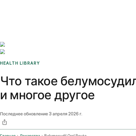
Benchmarks
Stories
FAQ
Sign up / Log in
HEALTH LIBRARY
Что такое белумосудил
и многое другое
Последнее обновление
3 апреля 2026 г.
Главная
Лекарства
Belumosudil Oral Route