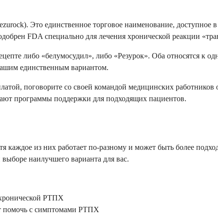
zurock). Это единственное торговое наименование, доступное в
 одобрен FDA специально для лечения хронической реакции «тра
ецепте либо «белумосудил», либо «Резурок». Оба относятся к о
 вашим единственным вариантом.
оплатой, поговорите со своей командой медицинских работников
гают программы поддержки для подходящих пациентов.
тя каждое из них работает по-разному и может быть более подх
 выборе наилучшего варианта для вас.
я хронической РТПХ
т помочь с симптомами РТПХ