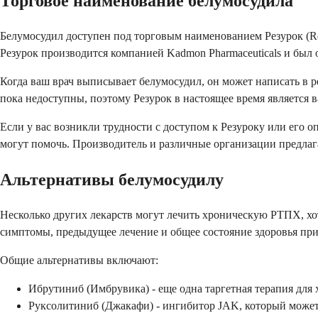
Торговое наименование белумосудила
Белумосудил доступен под торговым наименованием Резурок (Re
Резурок производится компанией Kadmon Pharmaceuticals и был
Когда ваш врач выписывает белумосудил, он может написать в р
пока недоступны, поэтому Резурок в настоящее время является
Если у вас возникли трудности с доступом к Резуроку или его 
могут помочь. Производитель и различные организации предла
Альтернативы белумосудилу
Несколько других лекарств могут лечить хроническую РТПХ, хо
симптомы, предыдущее лечение и общее состояние здоровья при
Общие альтернативы включают:
Ибрутиниб (Имбрувика) - еще одна таргетная терапия дл
Руксолитиниб (Джакафи) - ингибитор JAK, который може