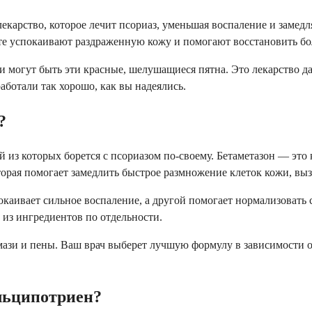
карство, которое лечит псориаз, уменьшая воспаление и замедля
есте успокаивают раздраженную кожу и помогают восстановить б
и могут быть эти красные, шелушащиеся пятна. Это лекарство дае
аботали так хорошо, как вы надеялись.
?
ый из которых борется с псориазом по-своему. Бетаметазон — эт
торая помогает замедлить быстрое размножение клеток кожи, в
окаивает сильное воспаление, а другой помогает нормализовать
из ингредиентов по отдельности.
зи и пены. Ваш врач выберет лучшую формулу в зависимости от 
альципотриен?