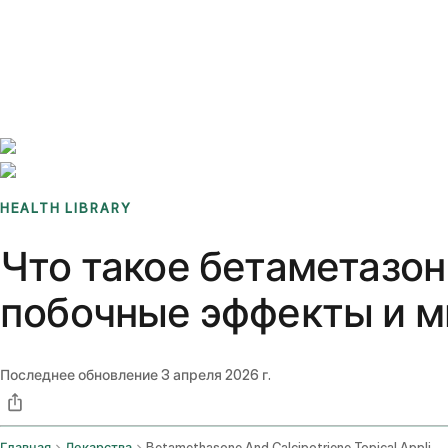
Benchmarks
Stories
FAQ
Sign up / Log in
HEALTH LIBRARY
Что такое бетаметазон
побочные эффекты и м
Последнее обновление
3 апреля 2026 г.
Главная
Лекарства
Betamethasone And Calcipotriene Topical Application Route