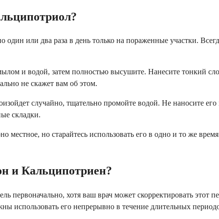
альципотриол?
о один или два раза в день только на пораженные участки. Всегд
ылом и водой, затем полностью высушите. Нанесите тонкий слой
ально не скажет вам об этом.
 произойдет случайно, тщательно промойте водой. Не наносите е
ные складки.
оно местное, но старайтесь использовать его в одно и то же вре
он и Кальципотриен?
ель первоначально, хотя ваш врач может скорректировать этот п
лжны использовать его непрерывно в течение длительных период