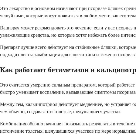
Это лекарство в основном назначают при псориазе бляшек сред
чешуйками, которые могут появиться в любом месте вашего тела
Ваш врач может рекомендовать это лечение, если у вас псориаз н
увлажняющие средства, но которые хотят избежать более интенс
Препарат лучше всего действует на стабильные бляшки, которы
подходит ли эта комбинация для вашего типа и тяжести псориаза
Как работают бетаметазон и кальципот
Это считается умеренно сильным препаратом, который работае
быстро уменьшает воспаление, вызывающее симптомы псориаза
Между тем, кальципотриол действует медленнее, но устраняет о
чем обычно, создавая эти толстые, шелушащиеся участки.
Комбинация обычно начинает показывать результаты в течение п
истончение толстых, шелушащихся участков по мере нормализа