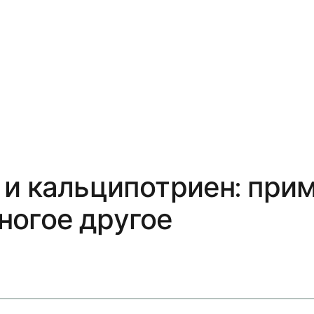
 и кальципотриен: прим
ногое другое