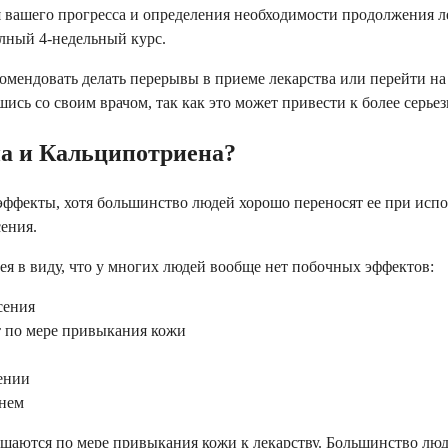
я вашего прогресса и определения необходимости продолжения л
олный 4-недельный курс.
комендовать делать перерывы в приеме лекарства или перейти 
шись со своим врачом, так как это может привести к более сер
а и Кальципотриена?
 эффекты, хотя большинство людей хорошо переносят ее при ис
ения.
мея в виду, что у многих людей вообще нет побочных эффектов:
сения
т по мере привыкания кожи
ении
енем
аются по мере привыкания кожи к лекарству. Большинство люде