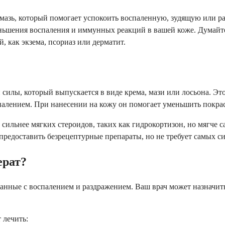
мазь, который помогает успокоить воспаленную, зудящую или ра
ьшения воспаления и иммунных реакций в вашей коже. Думайте 
й, как экзема, псориаз или дерматит.
силы, который выпускается в виде крема, мази или лосьона. Это
палением. При нанесении на кожу он помогает уменьшить покрас
н сильнее мягких стероидов, таких как гидрокортизон, но мягче
предоставить безрецептурные препараты, но не требует самых с
ерат?
анные с воспалением и раздражением. Ваш врач может назначить 
 лечить: