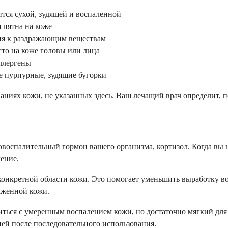
ится сухой, зудящей и воспаленной
 пятна на коже
ия к раздражающим веществам
то на коже головы или лица
аллергены
 пурпурные, зудящие бугорки
аниях кожи, не указанных здесь. Ваш лечащий врач определит, 
овоспалительный гормон вашего организма, кортизол. Когда вы 
ление.
онкретной области кожи. Это помогает уменьшить выработку во
аженной кожи.
иться с умеренным воспалением кожи, но достаточно мягкий для
ней после последовательного использования.