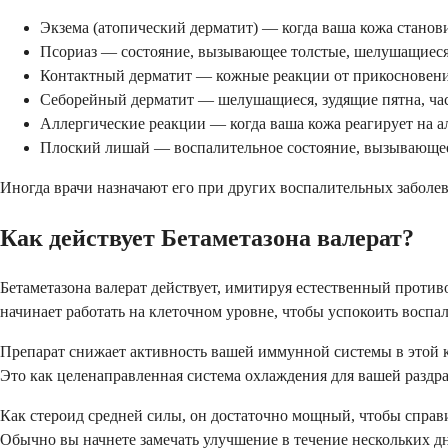
Экзема (атопический дерматит) — когда ваша кожа станов
Псориаз — состояние, вызывающее толстые, шелушащиеся
Контактный дерматит — кожные реакции от прикосновен
Себорейный дерматит — шелушащиеся, зудящие пятна, час
Аллергические реакции — когда ваша кожа реагирует на 
Плоский лишай — воспалительное состояние, вызывающее
Иногда врачи назначают его при других воспалительных заболев
Как действует Бетаметазона валерат?
Бетаметазона валерат действует, имитируя естественный против
начинает работать на клеточном уровне, чтобы успокоить воспа
Препарат снижает активность вашей иммунной системы в этой к
Это как целенаправленная система охлаждения для вашей раздр
Как стероид средней силы, он достаточно мощный, чтобы справ
Обычно вы начнете замечать улучшение в течение нескольких д