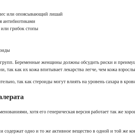
ерпес или опоясывающий лишай
я антибиотиками
 или грибок стопы
роиды
рупп. Беременные женщины должны обсудить риски и преимущес
, так как их кожа впитывает лекарства легче, чем кожа взрослы
ательно, так как стероиды могут влиять на уровень сахара в кро
алерата
менованиями, хотя его генерическая версия работает так же х
и содержат одно и то же активное вещество в одной и той же ко