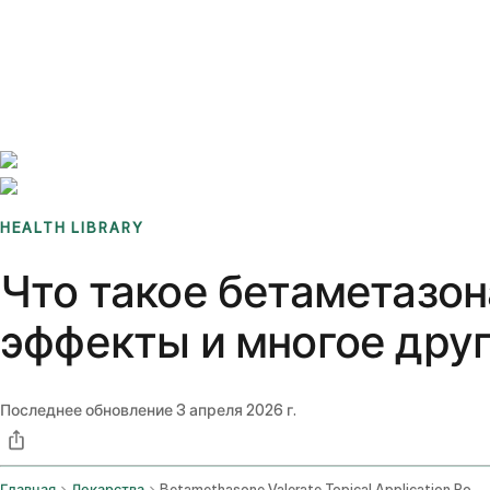
Benchmarks
Stories
FAQ
Sign up / Log in
HEALTH LIBRARY
Что такое бетаметазон
эффекты и многое дру
Последнее обновление
3 апреля 2026 г.
Главная
Лекарства
Betamethasone Valerate Topical Application Route