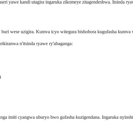
eri yawe kandi utagira ingaruka zikomeye zitagendeshwa. Itsinda ry
ri buri wese uzigira. Kumva icyo witegura bishobora kugufasha kumva
ikiranwa n'itsinda ryawe ry'abaganga:
)
nga imiti cyangwa uburyo bwo gufasha kuzigendana. Ingaruka nyinshi 