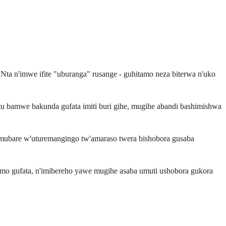
. Nta n'imwe ifite "uburanga" rusange - guhitamo neza biterwa n'uko
antu bamwe bakunda gufata imiti buri gihe, mugihe abandi bashimishwa
'umubare w'uturemangingo tw'amaraso twera bishobora gusaba
rimo gufata, n'imibereho yawe mugihe asaba umuti ushobora gukora