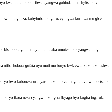
so byo kwandura nko kuribwa cyangwa guhinda umushyitsi, kuva
ribwa mu gituza, kubyimba ukuguru, cyangwa kuribwa mu gice
he bishobora gutuma uyu muti utaba umutekano cyangwa utagira
ima ntibashobora gufata uyu muti mu buryo bwizewe, kuko ukoreshwa
 uburyo bwo kuboneza urubyaro bukora neza mugihe uvurwa ndetse no
ku buryo ikora neza cyangwa ikongera ibyago byo kugira ingaruka