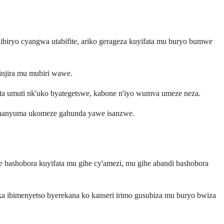
ibiryo cyangwa utabifite, ariko gerageza kuyifata mu buryo bumwe
injira mu mubiri wawe.
ta umuti nk'uko byategetswe, kabone n'iyo wumva umeze neza.
we hanyuma ukomeze gahunda yawe isanzwe.
 bashobora kuyifata mu gihe cy'amezi, mu gihe abandi bashobora
a ibimenyetso byerekana ko kanseri irimo gusubiza mu buryo bwiza