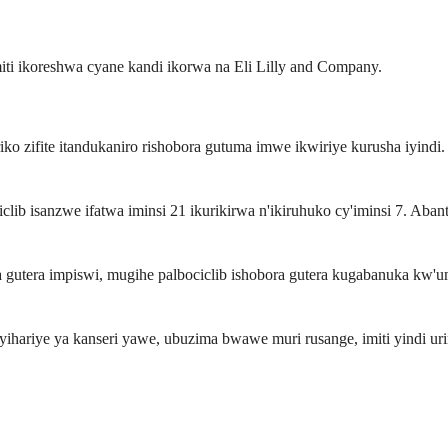
iti ikoreshwa cyane kandi ikorwa na Eli Lilly and Company.
riko zifite itandukaniro rishobora gutuma imwe ikwiriye kurusha iyindi
iclib isanzwe ifatwa iminsi 21 ikurikirwa n'ikiruhuko cy'iminsi 7. Ab
ra gutera impiswi, mugihe palbociclib ishobora gutera kugabanuka kw
yihariye ya kanseri yawe, ubuzima bwawe muri rusange, imiti yindi u