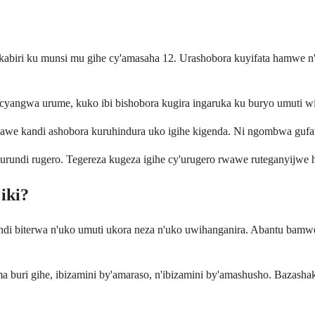
kabiri ku munsi mu gihe cy'amasaha 12. Urashobora kuyifata hamwe n'
 cyangwa urume, kuko ibi bishobora kugira ingaruka ku buryo umuti w
awe kandi ashobora kuruhindura uko igihe kigenda. Ni ngombwa gufa
 urundi rugero. Tegereza kugeza igihe cy'urugero rwawe ruteganyij
iki?
di biterwa n'uko umuti ukora neza n'uko uwihanganira. Abantu bamwe
uri gihe, ibizamini by'amaraso, n'ibizamini by'amashusho. Bazashak