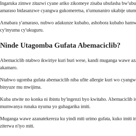
Ingaruka zimwe zitazwi cyane ariko zikomeye zisaba ubufasha bw'ubu
amaraso bidasanzwe cyangwa gukomeretsa, n'umunaniro ukabije utuma
Amabara y'amaraso, nubwo adakunze kubaho, ashobora kubaho hamwe
cy'inyuma cy'ukuguru.
Ninde Utagomba Gufata Abemaciclib?
Abemaciclib ntabwo ikwiriye kuri buri wese, kandi muganga wawe az
akamaro.
Ntabwo ugomba gufata abemaciclib niba ufite allergie kuri wo cyang
binyuze mu mwijima.
Kuba utwite no konka ni ibintu by'ingenzi byo kwitaho. Abemacicli
mumwanya runaka nyuma yo guhagarika imiti.
Muganga wawe azanatekereza ku yindi miti urimo gufata, kuko imiti i
ziterwa n'iyo miti.