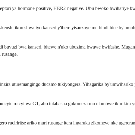
eseptori ya hormone-positive, HER2-negative. Ubu bwoko bwihariye bwa
shi ikoreshwa iyo kanseri y'ibere yisanzuye mu bindi bice by'umubi
i buvuzi bwa kanseri, bitewe n'uko ubuzima bwawe bwifashe. Mugan
 rusange.
o inzira uturemangingo ducamo tukiyongera. Yihagarika by'umwihariko
a mu cyiciro cyitwa G1, aho tutabasha gukomeza mu ntambwe ikurikira
ero ruciriritse ariko muri rusange itera ingaruka zikomeye nke ugerer