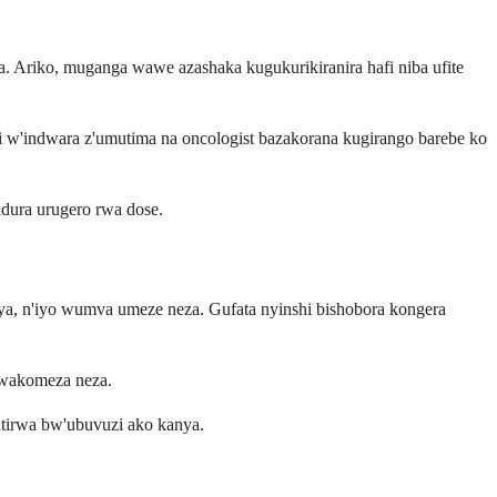
. Ariko, muganga wawe azashaka kugukurikiranira hafi niba ufite
 w'indwara z'umutima na oncologist bazakorana kugirango barebe ko
dura urugero rwa dose.
a, n'iyo wumva umeze neza. Gufata nyinshi bishobora kongera
 wakomeza neza.
utirwa bw'ubuvuzi ako kanya.