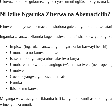
Ubuvuzi bukunze gukomeza igihe cyose umuti ugifasha kugenzura kans
Ni Izihe Ngaruka Ziterwa na Abemaciclib?
Kimwe n'imiti yose, abemaciclib ishobora gutera ingaruka, nubwo ata
Ingaruka zisanzwe zikunda kugendeshwa n'ubufasha bukwiye no gukur
Impiswi (ingaruka isanzwe, igira ingaruka ku barwayi benshi)
Umunaniro no kumva unaniwe
Isesemi no kugabanya ubushake bwo kurya
Umubare muto w'uturemangingo tw'amaraso twera (neutropenia
Umutwe
Gucika cyangwa gutakaza umusatsi
Kuruka
Ibisebe mu kanwa
Muganga wawe azagukurikiranira hafi izi ngaruka kandi ashobora guta
wimenyereza umuti.