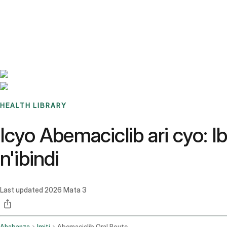
Benchmarks
Stories
FAQ
Sign up / Log in
HEALTH LIBRARY
Icyo Abemaciclib ari cyo: 
n'ibindi
Last updated
2026 Mata 3
Ahabanza
Imiti
Abemaciclib Oral Route