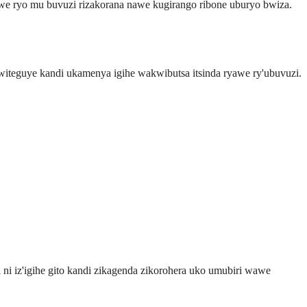
awe ryo mu buvuzi rizakorana nawe kugirango ribone uburyo bwiza.
 witeguye kandi ukamenya igihe wakwibutsa itsinda ryawe ry'ubuvuzi.
ni iz'igihe gito kandi zikagenda zikorohera uko umubiri wawe