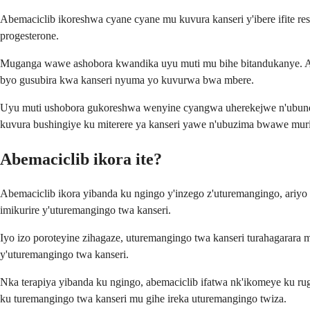
Abemaciclib ikoreshwa cyane cyane mu kuvura kanseri y'ibere ifite r
progesterone.
Muganga wawe ashobora kwandika uyu muti mu bihe bitandukanye. Aken
byo gusubira kwa kanseri nyuma yo kuvurwa bwa mbere.
Uyu muti ushobora gukoreshwa wenyine cyangwa uherekejwe n'ubund
kuvura bushingiye ku miterere ya kanseri yawe n'ubuzima bwawe muri
Abemaciclib ikora ite?
Abemaciclib ikora yibanda ku ngingo y'inzego z'uturemangingo, ariy
imikurire y'uturemangingo twa kanseri.
Iyo izo poroteyine zihagaze, uturemangingo twa kanseri turahagarar
y'uturemangingo twa kanseri.
Nka terapiya yibanda ku ngingo, abemaciclib ifatwa nk'ikomeye ku rug
ku turemangingo twa kanseri mu gihe ireka uturemangingo twiza.