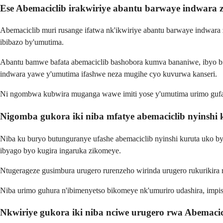
Ese Abemaciclib irakwiriye abantu barwaye indwara
Abemaciclib muri rusange ifatwa nk'ikwiriye abantu barwaye indwara 
ibibazo by'umutima.
Abantu bamwe bafata abemaciclib bashobora kumva bananiwe, ibyo bi
indwara yawe y'umutima ifashwe neza mugihe cyo kuvurwa kanseri.
Ni ngombwa kubwira muganga wawe imiti yose y'umutima urimo gufat
Nigomba gukora iki niba mfatye abemaciclib nyinshi
Niba ku buryo butunguranye ufashe abemaciclib nyinshi kuruta uko 
ibyago byo kugira ingaruka zikomeye.
Ntugerageze gusimbura urugero rurenzeho wirinda urugero rukuriki
Niba urimo guhura n'ibimenyetso bikomeye nk'umuriro udashira, impi
Nkwiriye gukora iki niba nciwe urugero rwa Abemacic