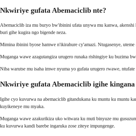
Nkwiriye gufata Abemaciclib nte?
Abemaciclib iza mu buryo bw'ibinini ufata unywa mu kanwa, akenshi 
buri gihe kugira ngo bigende neza.
Mimina ibinini byose hamwe n'ikirahure cy'amazi. Ntugasenye, uteme
Muganga wawe azagutangiza urugero runaka rishingiye ku buzima bw
Niba warutse mu isaha imwe nyuma yo gufata urugero rwawe, ntufate
Nkwiriye gufata Abemaciclib igihe kingana 
Igihe cyo kuvurwa na abemaciclib gitandukana ku muntu ku muntu kan
kuyikeneye mu myaka.
Muganga wawe azakurikiza uko witwara ku muti binyuze mu gusuzuma b
ku kuvurwa kandi barebe ingaruka zose ziteye impungenge.