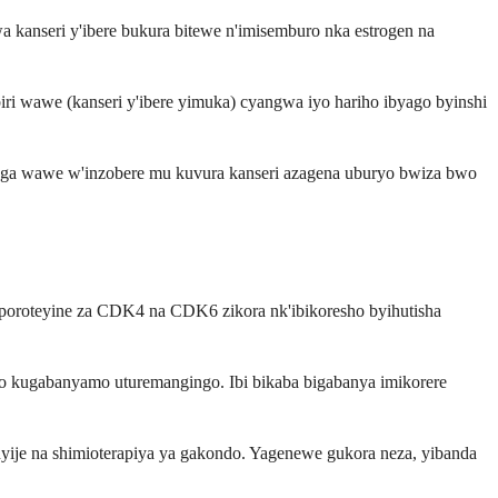
 kanseri y'ibere bukura bitewe n'imisemburo nka estrogen na
ri wawe (kanseri y'ibere yimuka) cyangwa iyo hariho ibyago byinshi
ga wawe w'inzobere mu kuvura kanseri azagena uburyo bwiza bwo
 poroteyine za CDK4 na CDK6 zikora nk'ibikoresho byihutisha
 yo kugabanyamo uturemangingo. Ibi bikaba bigabanya imikorere
anyije na shimioterapiya ya gakondo. Yagenewe gukora neza, yibanda