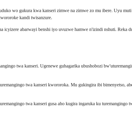
duko wo gukura kwa kanseri zimwe na zimwe zo mu ibere. Uyu muti uba
twororoke kandi twisanzure.
uha icyizere abarwayi benshi iyo uvuzwe hamwe n'izindi nshuti. Reka
uremangingo twa kanseri. Ugenewe guhagarika ubushobozi bw'utureman
 uturemangingo twa kanseri kwororoka. Mu gukingira ibi bimenyetso, a
turemangingo twa kanseri gusa aho kugira ingaruka ku turemangingo t