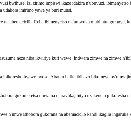
vuzi bwihuse. Izi zirimo impiswi ikaze idakira n'ubuvuzi, ibimenyet
 udakora imirimo yawe ya buri munsi.
 na abemaciclib. Reba ibimenyetso nk'umwuka mubi utunguranye, ku
asuzuma neza niba ikwiriye kuri wewe. Indwara zimwe na zimwe n'ibi
wa ibikoresho byawo byose. Abantu bafite ibibazo bikomeye by'umwij
b ishobora gukomeretsa umwana utaravuka, bityo uzakenera gukoresha
mwe n'imwe ishobora gukorana na abemaciclib kandi ikagira ingaruka 