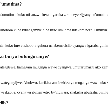
 z'umutima?
z'umutima, kuko ntisanzwe itera ingaruka zikomeye zijyanye n'umutima
shobora kuba bibangamiye niba ufite umutima udakora neza. Umuvuzi
a, kuko imwe ishobora guhura na abemaciclib cyangwa igasaba guhin
 ku buryo butunguranye?
byategetswe, hamagara muganga wawe cyangwa umufarumasiti ako kany
ra rwateganyijwe. Ahubwo, kurikiza amabwiriza ya muganga wawe uko
swi ikabije, cyangwa ibimenyetso by'indwara, shakisha ubufasha bwih
lib?