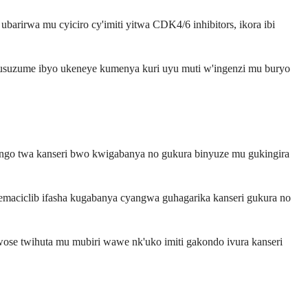
rirwa mu cyiciro cy'imiti yitwa CDK4/6 inhibitors, ikora ibi
 dusuzume ibyo ukeneye kumenya kuri uyu muti w'ingenzi mu buryo
gingo twa kanseri bwo kwigabanya no gukura binyuze mu gukingira
bemaciclib ifasha kugabanya cyangwa guhagarika kanseri gukura no
wose twihuta mu mubiri wawe nk'uko imiti gakondo ivura kanseri