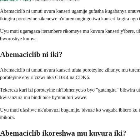
Abemaciclib ni umuti uvura kanseri ugamije gufasha kugabanya umuvu
ikingira poroteyine zikenewe n'uturemangingo twa kanseri kugira ngo 
Uyu muti ugaragaza iterambere rikomeye mu kuvura kanseri y'ibere, 
bworoshye kumva.
Abemaciclib ni iki?
Abemaciclib ni umuti uvura kanseri ufata poroteyine zihariye mu t
poroteyine ebyiri zizwi nka CDK4 na CDK6.
Tekereza kuri izi poroteyine nk'ibimenyetso byo "gutangira" bibwira
kwisanzura mu bindi bice by'umubiri wawe.
Uyu muti ufashwe nk'ubuvuzi bugamije, bivuze ko wagaba ibitero ku 
ibikora.
Abemaciclib ikoreshwa mu kuvura iki?