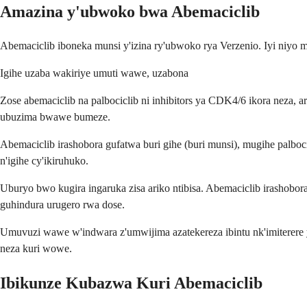
Amazina y'ubwoko bwa Abemaciclib
Abemaciclib iboneka munsi y'izina ry'ubwoko rya Verzenio. Iyi niyo m
Igihe uzaba wakiriye umuti wawe, uzabona
Zose abemaciclib na palbociclib ni inhibitors ya CDK4/6 ikora neza, a
ubuzima bwawe bumeze.
Abemaciclib irashobora gufatwa buri gihe (buri munsi), mugihe palboc
n'igihe cy'ikiruhuko.
Uburyo bwo kugira ingaruka zisa ariko ntibisa. Abemaciclib irashobo
guhindura urugero rwa dose.
Umuvuzi wawe w'indwara z'umwijima azatekereza ibintu nk'imiterere 
neza kuri wowe.
Ibikunze Kubazwa Kuri Abemaciclib