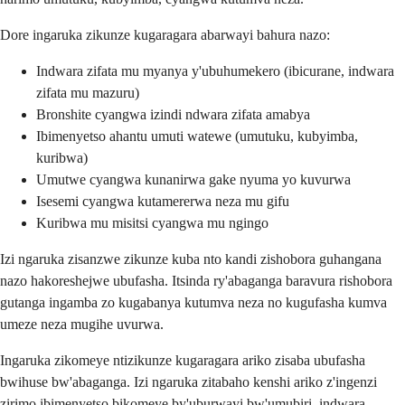
Dore ingaruka zikunze kugaragara abarwayi bahura nazo:
Indwara zifata mu myanya y'ubuhumekero (ibicurane, indwara
zifata mu mazuru)
Bronshite cyangwa izindi ndwara zifata amabya
Ibimenyetso ahantu umuti watewe (umutuku, kubyimba,
kuribwa)
Umutwe cyangwa kunanirwa gake nyuma yo kuvurwa
Isesemi cyangwa kutamererwa neza mu gifu
Kuribwa mu misitsi cyangwa mu ngingo
Izi ngaruka zisanzwe zikunze kuba nto kandi zishobora guhangana
nazo hakoreshejwe ubufasha. Itsinda ry'abaganga baravura rishobora
gutanga ingamba zo kugabanya kutumva neza no kugufasha kumva
umeze neza mugihe uvurwa.
Ingaruka zikomeye ntizikunze kugaragara ariko zisaba ubufasha
bwihuse bw'abaganga. Izi ngaruka zitabaho kenshi ariko z'ingenzi
zirimo ibimenyetso bikomeye by'uburwayi bw'umubiri, indwara