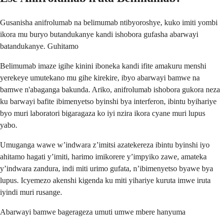
Gusanisha anifrolumab na belimumab ntibyoroshye, kuko imiti yombi
ikora mu buryo butandukanye kandi ishobora gufasha abarwayi
batandukanye. Guhitamo
Belimumab imaze igihe kinini iboneka kandi ifite amakuru menshi
yerekeye umutekano mu gihe kirekire, ibyo abarwayi bamwe na
bamwe n'abaganga bakunda. Ariko, anifrolumab ishobora gukora neza
ku barwayi bafite ibimenyetso byinshi bya interferon, ibintu byihariye
byo muri laboratori bigaragaza ko iyi nzira ikora cyane muri lupus
yabo.
Umuganga wawe w’indwara z’imitsi azatekereza ibintu byinshi iyo
ahitamo hagati y’imiti, harimo imikorere y’impyiko zawe, amateka
y’indwara zandura, indi miti urimo gufata, n’ibimenyetso byawe bya
lupus. Icyemezo akenshi kigenda ku miti yihariye kuruta imwe iruta
iyindi muri rusange.
Abarwayi bamwe bagerageza umuti umwe mbere hanyuma