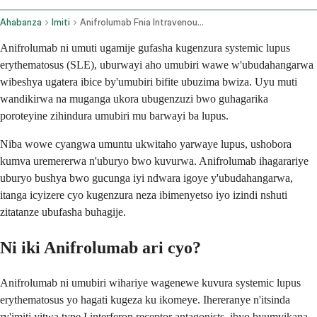
Ahabanza
Imiti
Anifrolumab Fnia Intravenous Route
Anifrolumab ni umuti ugamije gufasha kugenzura systemic lupus
erythematosus (SLE), uburwayi aho umubiri wawe w'ubudahangarwa
wibeshya ugatera ibice by'umubiri bifite ubuzima bwiza. Uyu muti
wandikirwa na muganga ukora ubugenzuzi bwo guhagarika
poroteyine zihindura umubiri mu barwayi ba lupus.
Niba wowe cyangwa umuntu ukwitaho yarwaye lupus, ushobora
kumva uremererwa n'uburyo bwo kuvurwa. Anifrolumab ihagarariye
uburyo bushya bwo gucunga iyi ndwara igoye y'ubudahangarwa,
itanga icyizere cyo kugenzura neza ibimenyetso iyo izindi nshuti
zitatanze ubufasha buhagije.
Ni iki Anifrolumab ari cyo?
Anifrolumab ni umubiri wihariye wagenewe kuvura systemic lupus
erythematosus yo hagati kugeza ku ikomeye. Ihereranye n'itsinda
ry'imiti yitwa type I interferon receptor antagonists, ibyo byumvikana