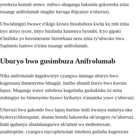
yerekeza kumuti umwe, nubwo abaganga bakunda gukoresha izina
rusange anifrolumab mugihe bavuga ibijyanye n'ubuvuzi.
Ubwishingizi bwawe n'ikigo kivura birashobora kwita ku miti izina
iryo ariryo ryose, bityo birafasha kumenya byombi. Icyo gipaki
n'imifuka yo kuvomeramo bizerekana neza izina ry'ubwoko bwa
Saphnelo hamwe n'izina rusange anifrolumab.
Uburyo bwo gusimbuza Anifrolumab
Niba anifrolumab itagukwiriye cyangwa itatanga uburyo bwo
kugenzura ibimenyetso bihagije, hariho ubundi buryo bwo kuvura
lupus. Muganga wawe ashobora kugufasha gushakisha izi nzira
zishingiye ku bimenyetso byawe byihariye n'amateka yawe y'ubuvuzi.
Ubuvuzi bwa gakondo bwa lupus burimo imiti irwanya malariya nka
hydroxychloroquine, abantu benshi bakoresha nk'urugero rw'ubuvuzi.
Imiti igabanya ubudahangarwa nk'umuti wa methotrexate,
azathioprine, cyangwa mycophenolate ishobora gufasha kugenzura