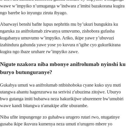
wawe w’impyiko n’umuganga w’indwara z’imitsi bazakorana kugira
ngo barebe ko inyungu ziruta ibyago.
Abarwayi benshi bafite lupus nephritis mu by’ukuri bungukira ku
ngaruka za anifrolumab zirwanya umuvumo, zishobora gufasha
kugabanya umuvumo w’impyiko. Ariko, ikipe yawe y’ubuvuzi
izahindura gahunda yawe yose yo kuvura n’igihe cyo gukurikirana
kugira ngo ibaze uruhare rw’impyiko zawe.
Nigute nzakora niba mbonye anifrolumab nyinshi ku
buryo butunguranye?
Gukabya umuti wa anifrolumab ntibishoboka cyane kuko uyu muti
utangwa ahantu hagenzurwa na serivisi z'ubuzima zitojwe. Uburyo
bwo gutanga imiti bubarwa neza hakurikijwe uburemere bw'umubiri
wawe kandi bitangwa n'amakipe afite uburambe.
Niba ufite impungenge zo guhabwa urugero rutari rwo, ntugatinye
gusaba ikipe ikuvura kumenya neza umuti n'urugero mbere yo