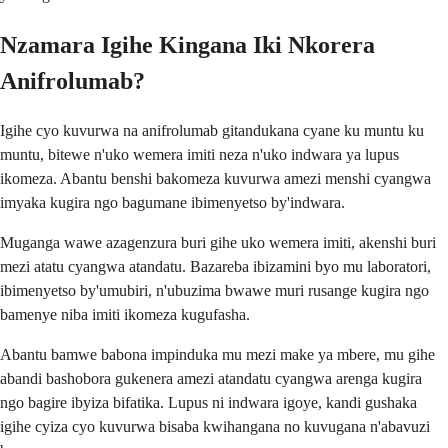
Nzamara Igihe Kingana Iki Nkorera
Anifrolumab?
Igihe cyo kuvurwa na anifrolumab gitandukana cyane ku muntu ku
muntu, bitewe n'uko wemera imiti neza n'uko indwara ya lupus
ikomeza. Abantu benshi bakomeza kuvurwa amezi menshi cyangwa
imyaka kugira ngo bagumane ibimenyetso by'indwara.
Muganga wawe azagenzura buri gihe uko wemera imiti, akenshi buri
mezi atatu cyangwa atandatu. Bazareba ibizamini byo mu laboratori,
ibimenyetso by'umubiri, n'ubuzima bwawe muri rusange kugira ngo
bamenye niba imiti ikomeza kugufasha.
Abantu bamwe babona impinduka mu mezi make ya mbere, mu gihe
abandi bashobora gukenera amezi atandatu cyangwa arenga kugira
ngo bagire ibyiza bifatika. Lupus ni indwara igoye, kandi gushaka
igihe cyiza cyo kuvurwa bisaba kwihangana no kuvugana n'abavuzi