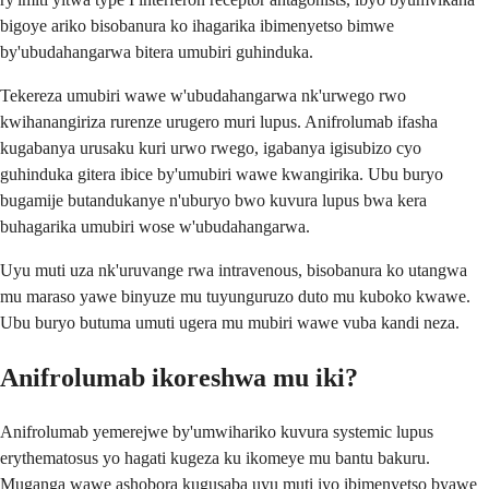
bigoye ariko bisobanura ko ihagarika ibimenyetso bimwe
by'ubudahangarwa bitera umubiri guhinduka.
Tekereza umubiri wawe w'ubudahangarwa nk'urwego rwo
kwihanangiriza rurenze urugero muri lupus. Anifrolumab ifasha
kugabanya urusaku kuri urwo rwego, igabanya igisubizo cyo
guhinduka gitera ibice by'umubiri wawe kwangirika. Ubu buryo
bugamije butandukanye n'uburyo bwo kuvura lupus bwa kera
buhagarika umubiri wose w'ubudahangarwa.
Uyu muti uza nk'uruvange rwa intravenous, bisobanura ko utangwa
mu maraso yawe binyuze mu tuyunguruzo duto mu kuboko kwawe.
Ubu buryo butuma umuti ugera mu mubiri wawe vuba kandi neza.
Anifrolumab ikoreshwa mu iki?
Anifrolumab yemerejwe by'umwihariko kuvura systemic lupus
erythematosus yo hagati kugeza ku ikomeye mu bantu bakuru.
Muganga wawe ashobora kugusaba uyu muti iyo ibimenyetso byawe