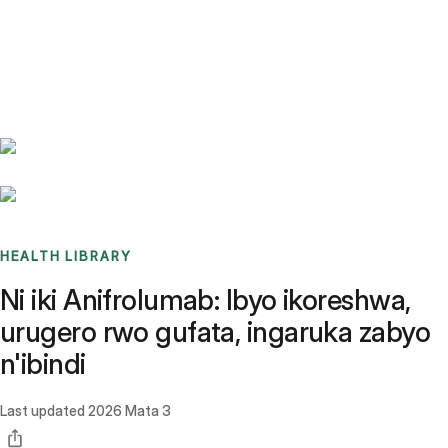
Benchmarks
Stories
FAQ
Sign up / Log in
HEALTH LIBRARY
Ni iki Anifrolumab: Ibyo ikoreshwa,
urugero rwo gufata, ingaruka zabyo
n'ibindi
Last updated
2026 Mata 3