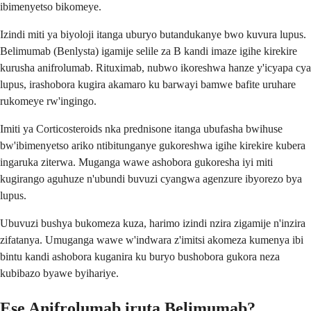
ibimenyetso bikomeye.
Izindi miti ya biyoloji itanga uburyo butandukanye bwo kuvura lupus.
Belimumab (Benlysta) igamije selile za B kandi imaze igihe kirekire
kurusha anifrolumab. Rituximab, nubwo ikoreshwa hanze y'icyapa cya
lupus, irashobora kugira akamaro ku barwayi bamwe bafite uruhare
rukomeye rw'ingingo.
Imiti ya Corticosteroids nka prednisone itanga ubufasha bwihuse
bw'ibimenyetso ariko ntibitunganye gukoreshwa igihe kirekire kubera
ingaruka ziterwa. Muganga wawe ashobora gukoresha iyi miti
kugirango aguhuze n'ubundi buvuzi cyangwa agenzure ibyorezo bya
lupus.
Ubuvuzi bushya bukomeza kuza, harimo izindi nzira zigamije n'inzira
zifatanya. Umuganga wawe w'indwara z'imitsi akomeza kumenya ibi
bintu kandi ashobora kuganira ku buryo bushobora gukora neza
kubibazo byawe byihariye.
Ese Anifrolumab iruta Belimumab?