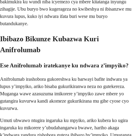
bakimukira ku wundi niba icyemezo cya mbere kitatanga inyungu
zihagije. Ubu buryo bwo kugerageza no kwibeshya ni ibisanzwe mu
kuvura lupus, kuko iyi ndwara ifata buri wese mu buryo
butandukanye.
Ibibazo Bikunze Kubazwa Kuri
Anifrolumab
Ese Anifrolumab iratekanye ku ndwara z’impyiko?
Anifrolumab irashobora gukoreshwa ku barwayi bafite indwara ya
lupus y’impyiko, ariko bisaba gukurikiranwa neza no gutekereza.
Muganga wawe azasuzuma imikorere y’impyiko zawe mbere yo
gutangira kuvurwa kandi akomeze gukurikirana mu gihe cyose cyo
kuvurwa.
Umuti ubwawo ntugira ingaruka ku mpyiko, ariko kubera ko ugira
ingaruka ku mikorere y’ubudahangarwa bwawe, hariho akaga
k’indwara zandura zishobora guteza ibibazo by’impyiko. Umuganga