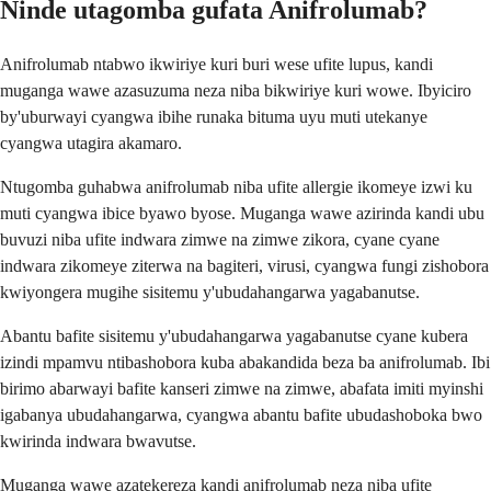
Ninde utagomba gufata Anifrolumab?
Anifrolumab ntabwo ikwiriye kuri buri wese ufite lupus, kandi
muganga wawe azasuzuma neza niba bikwiriye kuri wowe. Ibyiciro
by'uburwayi cyangwa ibihe runaka bituma uyu muti utekanye
cyangwa utagira akamaro.
Ntugomba guhabwa anifrolumab niba ufite allergie ikomeye izwi ku
muti cyangwa ibice byawo byose. Muganga wawe azirinda kandi ubu
buvuzi niba ufite indwara zimwe na zimwe zikora, cyane cyane
indwara zikomeye ziterwa na bagiteri, virusi, cyangwa fungi zishobora
kwiyongera mugihe sisitemu y'ubudahangarwa yagabanutse.
Abantu bafite sisitemu y'ubudahangarwa yagabanutse cyane kubera
izindi mpamvu ntibashobora kuba abakandida beza ba anifrolumab. Ibi
birimo abarwayi bafite kanseri zimwe na zimwe, abafata imiti myinshi
igabanya ubudahangarwa, cyangwa abantu bafite ubudashoboka bwo
kwirinda indwara bwavutse.
Muganga wawe azatekereza kandi anifrolumab neza niba ufite