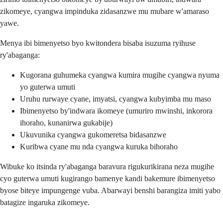
zikomeye, cyangwa impinduka zidasanzwe mu mubare w'amaraso
yawe.
Menya ibi bimenyetso byo kwitondera bisaba isuzuma ryihuse
ry'abaganga:
Kugorana guhumeka cyangwa kumira mugihe cyangwa nyuma
yo guterwa umuti
Uruhu rurwaye cyane, imyatsi, cyangwa kubyimba mu maso
Ibimenyetso by'indwara ikomeye (umuriro mwinshi, inkorora
ihoraho, kunanirwa gukabije)
Ukuvunika cyangwa gukomeretsa bidasanzwe
Kuribwa cyane mu nda cyangwa kuruka bihoraho
Wibuke ko itsinda ry'abaganga baravura rigukurikirana neza mugihe
cyo guterwa umuti kugirango bamenye kandi bakemure ibimenyetso
byose biteye impungenge vuba. Abarwayi benshi barangiza imiti yabo
batagize ingaruka zikomeye.