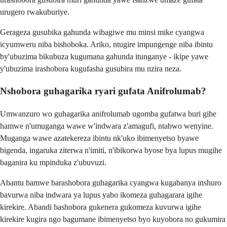
urugero rwakuburiye.
Gerageza gusubika gahunda wibagiwe mu minsi mike cyangwa
icyumweru niba bishoboka. Ariko, ntugire impungenge niba ibintu
by'ubuzima bikubuza kugumana gahunda itunganye - ikipe yawe
y'ubuzima irashobora kugufasha gusubira mu nzira neza.
Nshobora guhagarika ryari gufata Anifrolumab?
Umwanzuro wo guhagarika anifrolumab ugomba gufatwa buri gihe
hamwe n'umuganga wawe w'indwara z'amagufi, ntabwo wenyine.
Muganga wawe azatekereza ibintu nk'uko ibimenyetso byawe
bigenda, ingaruka ziterwa n'imiti, n'ibikorwa byose bya lupus mugihe
baganira ku mpinduka z'ubuvuzi.
Abantu bamwe barashobora guhagarika cyangwa kugabanya inshuro
bavurwa niba indwara ya lupus yabo ikomeza guhagarara igihe
kirekire. Abandi bashobora gukenera gukomeza kuvurwa igihe
kirekire kugira ngo bagumane ibimenyetso byo kuyobora no gukumira