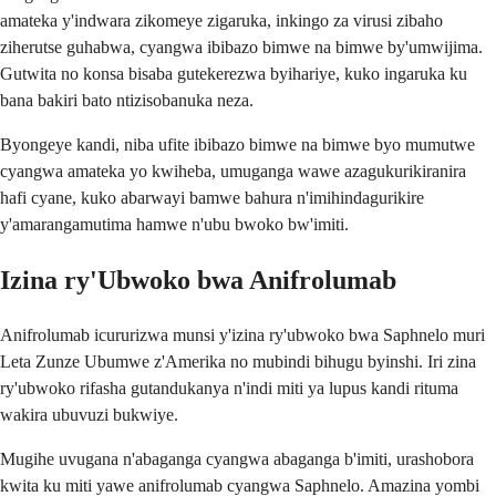
amateka y'indwara zikomeye zigaruka, inkingo za virusi zibaho
ziherutse guhabwa, cyangwa ibibazo bimwe na bimwe by'umwijima.
Gutwita no konsa bisaba gutekerezwa byihariye, kuko ingaruka ku
bana bakiri bato ntizisobanuka neza.
Byongeye kandi, niba ufite ibibazo bimwe na bimwe byo mumutwe
cyangwa amateka yo kwiheba, umuganga wawe azagukurikiranira
hafi cyane, kuko abarwayi bamwe bahura n'imihindagurikire
y'amarangamutima hamwe n'ubu bwoko bw'imiti.
Izina ry'Ubwoko bwa Anifrolumab
Anifrolumab icururizwa munsi y'izina ry'ubwoko bwa Saphnelo muri
Leta Zunze Ubumwe z'Amerika no mubindi bihugu byinshi. Iri zina
ry'ubwoko rifasha gutandukanya n'indi miti ya lupus kandi rituma
wakira ubuvuzi bukwiye.
Mugihe uvugana n'abaganga cyangwa abaganga b'imiti, urashobora
kwita ku miti yawe anifrolumab cyangwa Saphnelo. Amazina yombi