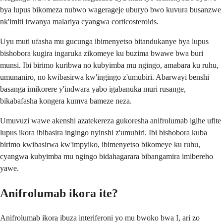
bya lupus bikomeza nubwo wagerageje uburyo bwo kuvura busanzwe
nk'imiti irwanya malariya cyangwa corticosteroids.
Uyu muti ufasha mu gucunga ibimenyetso bitandukanye bya lupus
bishobora kugira ingaruka zikomeye ku buzima bwawe bwa buri
munsi. Ibi birimo kuribwa no kubyimba mu ngingo, amabara ku ruhu,
umunaniro, no kwibasirwa kw'ingingo z'umubiri. Abarwayi benshi
basanga imikorere y'indwara yabo igabanuka muri rusange,
bikabafasha kongera kumva bameze neza.
Umuvuzi wawe akenshi azatekereza gukoresha anifrolumab igihe ufite
lupus ikora ibibasira ingingo nyinshi z'umubiri. Ibi bishobora kuba
birimo kwibasirwa kw'impyiko, ibimenyetso bikomeye ku ruhu,
cyangwa kubyimba mu ngingo bidahagarara bibangamira imibereho
yawe.
Anifrolumab ikora ite?
Anifrolumab ikora ibuza interiferoni yo mu bwoko bwa I, ari zo