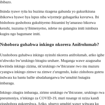
ibibazo.
Itsinda ryawe ryita ku buzima rizagena gahunda yo gukurikirana
ibikorwa byawe bya lupus niba wiyemeje guhagarika kuvurwa. Ibi
bishobora gushobora gukubiyemo ibizamini by'amaraso bikorwa
kenshi, isuzuma ry'ibimenyetso, ndetse no gutangira imiti isimbura
kugira ngo bagumane imiti.
Nshobora guhabwa inkingo nkorera Anifrolumab?
Urashobora guhabwa inkingo nyinshi nkorera anifrolumab, ariko igihe
n'ubwoko bw'urukingo biragira uruhare. Muganga wawe azagusaba
kwirinda inkingo zizima, nk'urukingo rw'ibicurane rwo mu mazuru
cyangwa inkingo zimwe na zimwe z'urugendo, kuko zishobora gutera
indwara ku bantu bafite ubudahangarwa bw'umubiri butagira
imbaraga.
Inkingo zitagira imbaraga, zirimo urukingo rw'ibicurane, urukingo rwa
pneumoniya, n'inkingo za COVID-19, muri rusange ni nziza kandi
zirashobora gukoreshwa. Ariko, uburyo umubiri wawe witwara ku