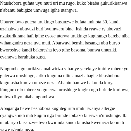
Ntushobora gufata uyu muti uri mu rugo, kuko bisaba gukurikiranwa
n'abantu babigize umwuga igihe utangwa.
Uburyo bwo gutera urukingo busanzwe bufata iminota 30, kandi
uzahabwa ubuvuzi buri byumweru bine. Itsinda ryawe ry'ubuvuzi
rizakurikirana hafi igihe cyose uterwa urukingo kugirango barebe niba
wihanganira neza uyu muti. Abarwayi benshi basanga ubu buryo
bworoshye kandi bakoresha icyo gihe basoma, bumva umuziki,
cyangwa baruhuka gusa.
Ntugomba gukurikiza amabwiriza yihariye yerekeye imirire mbere yo
guterwa urushinge, ariko kuguma ufite amazi ahagije birashobora
kugufasha kumva umeze neza. Abantu bamwe bakunda kurya
ifunguro rito mbere yo guterwa urushinge kugira ngo birinde kuribwa,
nubwo ibyo bitaba ngombwa.
Abaganga bawe bashobora kugutegurira imiti irwanya allergie
cyangwa indi miti kugira ngo birinde ibibazo biterwa n'urushinge. Ibi
ni uburyo busanzwe bwo kwirinda kandi bifasha kwemeza ko imiti
yawe igenda neza.