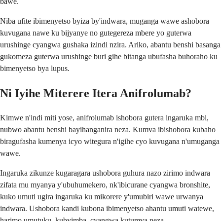
bawe.
Niba ufite ibimenyetso byiza by'indwara, muganga wawe ashobora
kuvugana nawe ku bijyanye no gutegereza mbere yo guterwa
urushinge cyangwa gushaka izindi nzira. Ariko, abantu benshi basanga
gukomeza guterwa urushinge buri gihe bitanga ubufasha buhoraho ku
bimenyetso bya lupus.
Ni Iyihe Miterere Itera Anifrolumab?
Kimwe n'indi miti yose, anifrolumab ishobora gutera ingaruka mbi,
nubwo abantu benshi bayihanganira neza. Kumva ibishobora kubaho
biragufasha kumenya icyo witegura n'igihe cyo kuvugana n'umuganga
wawe.
Ingaruka zikunze kugaragara ushobora guhura nazo zirimo indwara
zifata mu myanya y'ubuhumekero, nk'ibicurane cyangwa bronshite,
kuko umuti ugira ingaruka ku mikorere y'umubiri wawe urwanya
indwara. Ushobora kandi kubona ibimenyetso ahantu umuti watewe,
harimo umutuku, kubyimba, cyangwa kutumva neza.