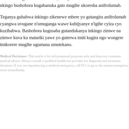
nkingo bushobora kugabanuka gato mugihe ukoresha anifrolumab.
Teganya guhabwa inkingo zikenewe mbere yo gutangira anifrolumab
cyangwa uvugane n'umuganga wawe kubijyanye n'igihe cyiza cyo
kuzihabwa. Bashobora kugusaba gutandukanya inkingo zimwe na
zimwe kuva ku matariki yawe yo guterwa imiti kugira ngo wongere
imikorere mugihe ugumana umutekano.
Medical Disclaimer:
This article is for informational purposes only and does not constitute
medical advice. Always consult a qualified healthcare provider for diagnosis and treatment
decisions. If you are experiencing a medical emergency, call 911 or go to the nearest emergency
room immediately.