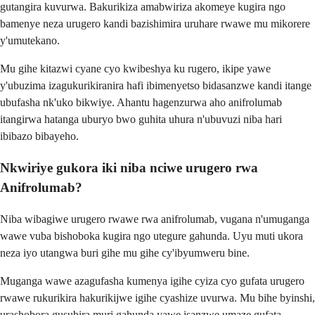
gutangira kuvurwa. Bakurikiza amabwiriza akomeye kugira ngo
bamenye neza urugero kandi bazishimira uruhare rwawe mu mikorere
y'umutekano.
Mu gihe kitazwi cyane cyo kwibeshya ku rugero, ikipe yawe
y'ubuzima izagukurikiranira hafi ibimenyetso bidasanzwe kandi itange
ubufasha nk'uko bikwiye. Ahantu hagenzurwa aho anifrolumab
itangirwa hatanga uburyo bwo guhita uhura n'ubuvuzi niba hari
ibibazo bibayeho.
Nkwiriye gukora iki niba nciwe urugero rwa
Anifrolumab?
Niba wibagiwe urugero rwawe rwa anifrolumab, vugana n'umuganga
wawe vuba bishoboka kugira ngo utegure gahunda. Uyu muti ukora
neza iyo utangwa buri gihe mu gihe cy'ibyumweru bine.
Muganga wawe azagufasha kumenya igihe cyiza cyo gufata urugero
rwawe rukurikira hakurikijwe igihe cyashize uvurwa. Mu bihe byinshi,
urashobora gusubira muri gahunda yawe isanzwe umaze gufata