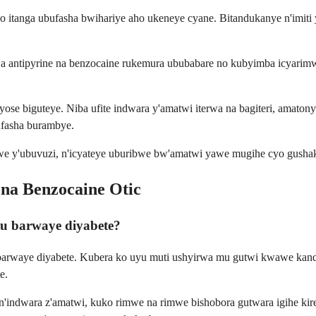
itanga ubufasha bwihariye aho ukeneye cyane. Bitandukanye n'imiti
a antipyrine na benzocaine rukemura ububabare no kubyimba icyarimw
ose biguteye. Niba ufite indwara y'amatwi iterwa na bagiteri, amato
bufasha burambye.
we y'ubuvuzi, n'icyateye uburibwe bw'amatwi yawe mugihe cyo gush
na Benzocaine Otic
tu barwaye diyabete?
barwaye diyabete. Kubera ko uyu muti ushyirwa mu gutwi kwawe kandi
e.
indwara z'amatwi, kuko rimwe na rimwe bishobora gutwara igihe kireki