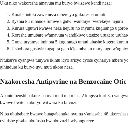
Uku niko wakoresha amavuta mu buryo bwizewe kandi neza:
Karaba intoki zawe neza mbere yo gukoresha umuti
Ryama ku ruhande rumwe ugatwi wanduye rwerekeye hejuru
Kurura ugutwi kwawe neza hejuru no inyuma kugirango ugoro
Koresha umubare w'amavuta wandikiwe utagize urugero uruha
Guma uryamye iminota 5 kugirango umuti ubashe kugera kure
Ushobora gushyira agapira gato k'ipamba ku muryango w'ugutw
Ntukarye cyangwa tunywe ikintu icyo aricyo cyose cyihariye mbere yo
gihindura ku buryo uyu muti ukora neza.
Nzakoresha Antipyrine na Benzocaine Otic 
Abantu benshi bakoresha uyu muti mu minsi 2 kugeza kuri 3, cyang
bwawe bwite n'uburyo witwara ku buvuzi.
Niba ububabare bwawe butagabanuka nyuma y'amasaha 48 ukoresha a
cyihishe gisaba ubufasha bw'ubuvuzi bwiyongereye.