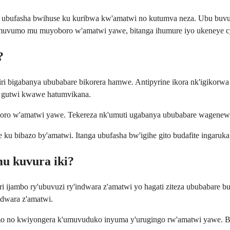
 ubufasha bwihuse ku kuribwa kw'amatwi no kutumva neza. Ubu buvuzi 
muvumo mu muyoboro w'amatwi yawe, bitanga ihumure iyo ukeneye c
?
biri bigabanya ububabare bikorera hamwe. Antipyrine ikora nk'igik
u gutwi kwawe hatumvikana.
boro w'amatwi yawe. Tekereza nk'umuti ugabanya ububabare wagenewe 
ku bibazo by'amatwi. Itanga ubufasha bw'igihe gito budafite ingaruk
mu kuvura iki?
a ari ijambo ry'ubuvuzi ry'indwara z'amatwi yo hagati ziteza ububab
dwara z'amatwi.
 no kwiyongera k'umuvuduko inyuma y'urugingo rw'amatwi yawe. Bif