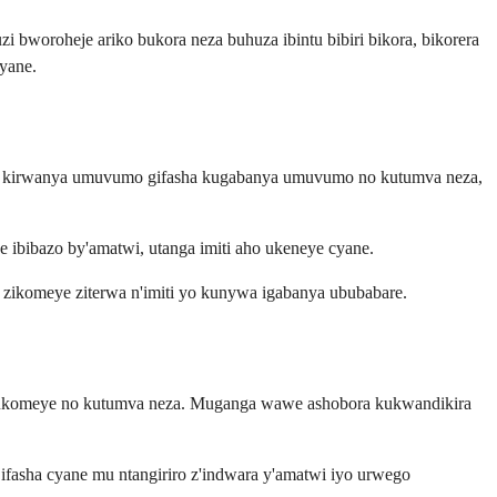
bworoheje ariko bukora neza buhuza ibintu bibiri bikora, bikorera
yane.
orwa kirwanya umuvumo gifasha kugabanya umuvumo no kutumva neza,
ibibazo by'amatwi, utanga imiti aho ukeneye cyane.
a zikomeye ziterwa n'imiti yo kunywa igabanya ububabare.
are bukomeye no kutumva neza. Muganga wawe ashobora kukwandikira
asha cyane mu ntangiriro z'indwara y'amatwi iyo urwego