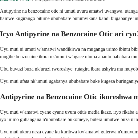
Antipyrine na benzocaine otic ni umuti uvura amatwi uvangwa, utanga
hamwe kugirango bitume ububabare butumvikana kandi bugabanye u
Icyo Antipyrine na Benzocaine Otic ari cyo
Uyu muti ni umuti w'amatwi wandikirwa na muganga urimo ibintu bi
mugihe benzocaine ikora nk'umuti w'agace utuma ahantu hababara m
Ubu buvuzi buza nk'uruzi rworoshye, rutagira ibara ushyira mu muyo
Uyu muti ufata nk'umuti ugabanya ububabare buke kugeza buringaniye 
Antipyrine na Benzocaine Otic ikoreshwa 
Uyu muti w'amatwi cyane cyane uvura otitis media ikaze, iryo rikab
iyo urimo guhangana n'ububabare bukomeye, butera umutwe buza n'in
Uyu muti ukora neza cyane ku kuribwa kw'amatwi guterwa n'umuvumo