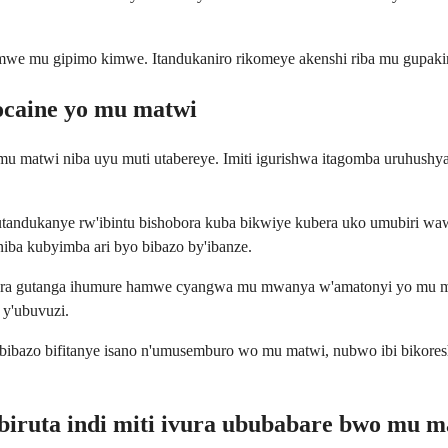
imwe mu gipimo kimwe. Itandukaniro rikomeye akenshi riba mu gupakira
ocaine yo mu matwi
 matwi niba uyu muti utabereye. Imiti igurishwa itagomba uruhushy
andukanye rw'ibintu bishobora kuba bikwiye kubera uko umubiri wawe
 niba kubyimba ari byo bibazo by'ibanze.
hobora gutanga ihumure hamwe cyangwa mu mwanya w'amatonyi yo mu
y'ubuvuzi.
u bibazo bifitanye isano n'umusemburo wo mu matwi, nubwo ibi biko
biruta indi miti ivura ububabare bwo mu m