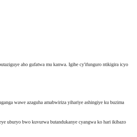
taziguye aho gufatwa mu kanwa. Igihe cy'ifunguro ntikigira icyo
uganga wawe azaguha amabwiriza yihariye ashingiye ku buzima
eye uburyo bwo kuvurwa butandukanye cyangwa ko hari ikibazo