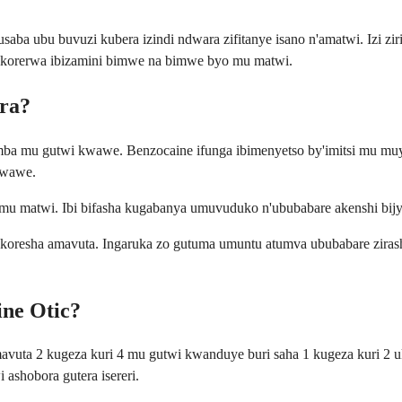
ba ubu buvuzi kubera izindi ndwara zifitanye isano n'amatwi. Izi z
korerwa ibizamini bimwe na bimwe byo mu matwi.
ora?
mba mu gutwi kwawe. Benzocaine ifunga ibimenyetso by'imitsi mu mu
bwawe.
o mu matwi. Ibi bifasha kugabanya umuvuduko n'ububabare akenshi bi
ukoresha amavuta. Ingaruka zo gutuma umuntu atumva ububabare zira
ine Otic?
vuta 2 kugeza kuri 4 mu gutwi kwanduye buri saha 1 kugeza kuri 2 
ashobora gutera isereri.