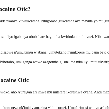
ocaine Otic?
 bidatekanye kuwukoresha. Ntugomba gukoresha aya mavuta yo mu gutw
ti isa n'iyo igabanya ububabare bagomba kwirinda ubu buvuzi. Niba wara
abisabwe n'umuganga w'abana. Umutekano n'imikorere mu bana bato cy
i bihoraho, umuganga wawe azagomba gusuzuma niba uyu muti ukwir
ocaine Otic
bwoko, aho Auralgan ari imwe mu miterere ikoreshwa cyane. Andi m
ndi ikora neza nk'imiti y'amazina y'ubucuruzi. Umufarimasi wanyu a