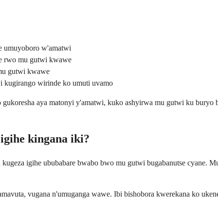
re umuyoboro w'amatwi
re rwo mu gutwi kwawe
 mu gutwi kwawe
i kugirango wirinde ko umuti uvamo
 gukoresha aya matonyi y'amatwi, kuko ashyirwa mu gutwi ku buryo bu
igihe kingana iki?
wa kugeza igihe ububabare bwabo bwo mu gutwi bugabanutse cyane. M
mavuta, vugana n'umuganga wawe. Ibi bishobora kwerekana ko uken