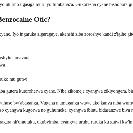
'iyo ukiriho ugasiga muri iyo fumbahaza. Gukoresha cyane bishobora 
 Benzocaine Otic?
yane. Iyo ingaruka zigaragaye, akenshi ziba zoroshye kandi z'igihe gi
shyira amavuta
bwa
ruko mu gutwi
omba gutera kutoroherwa cyane. Niba zikomeje cyangwa zikiyongera, 
sha bwihuse bw'abaganga. Vugana n'umuganga wawe ako kanya niba w
aso cyangwa kugorwa no guhumeka, cyangwa ibintu bidasanzwe biva
ragara nk'umutuku, ukubyimba, cyangwa uruhu ruruka ku gutwi kw'iny