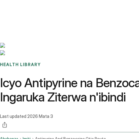
Benchmarks
Stories
FAQ
Sign up / Log in
HEALTH LIBRARY
Icyo Antipyrine na Benzoca
Ingaruka Ziterwa n'ibindi
Last updated
2026 Mata 3
Ahabanza
Imiti
Antipyrine And Benzocaine Otic Route