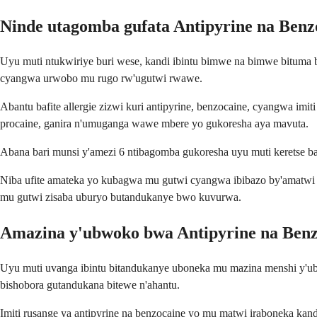
Ninde utagomba gufata Antipyrine na Benz
Uyu muti ntukwiriye buri wese, kandi ibintu bimwe na bimwe bituma
cyangwa urwobo mu rugo rw'ugutwi rwawe.
Abantu bafite allergie zizwi kuri antipyrine, benzocaine, cyangwa imi
procaine, ganira n'umuganga wawe mbere yo gukoresha aya mavuta.
Abana bari munsi y'amezi 6 ntibagomba gukoresha uyu muti keretse b
Niba ufite amateka yo kubagwa mu gutwi cyangwa ibibazo by'amatw
mu gutwi zisaba uburyo butandukanye bwo kuvurwa.
Amazina y'ubwoko bwa Antipyrine na Benz
Uyu muti uvanga ibintu bitandukanye uboneka mu mazina menshi y'u
bishobora gutandukana bitewe n'ahantu.
Imiti rusange ya antipyrine na benzocaine yo mu matwi iraboneka ka