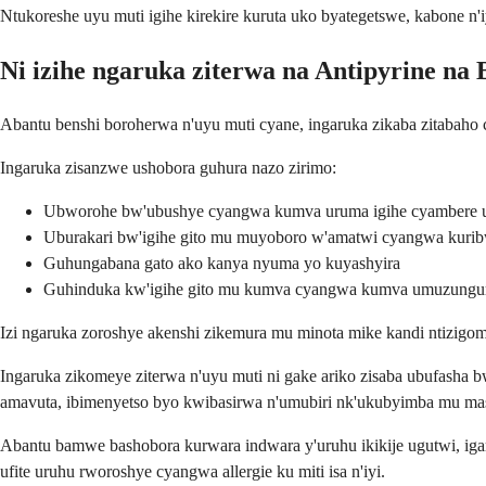
Ntukoreshe uyu muti igihe kirekire kuruta uko byategetswe, kabone n
Ni izihe ngaruka ziterwa na Antipyrine na
Abantu benshi boroherwa n'uyu muti cyane, ingaruka zikaba zitabaho c
Ingaruka zisanzwe ushobora guhura nazo zirimo:
Ubworohe bw'ubushye cyangwa kumva uruma igihe cyambere u
Uburakari bw'igihe gito mu muyoboro w'amatwi cyangwa kuri
Guhungabana gato ako kanya nyuma yo kuyashyira
Guhinduka kw'igihe gito mu kumva cyangwa kumva umuzungu
Izi ngaruka zoroshye akenshi zikemura mu minota mike kandi ntizig
Ingaruka zikomeye ziterwa n'uyu muti ni gake ariko zisaba ubufa
amavuta, ibimenyetso byo kwibasirwa n'umubiri nk'ukubyimba mu m
Abantu bamwe bashobora kurwara indwara y'uruhu ikikije ugutwi, iga
ufite uruhu rworoshye cyangwa allergie ku miti isa n'iyi.