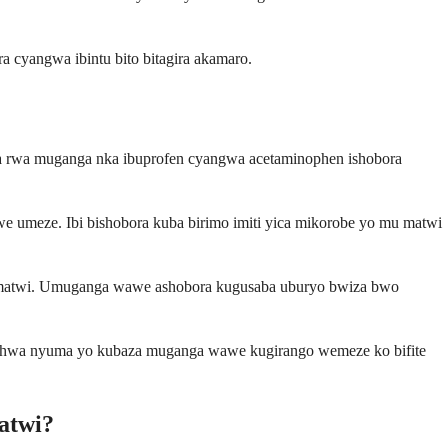
 cyangwa ibintu bito bitagira akamaro.
a rwa muganga nka ibuprofen cyangwa acetaminophen ishobora
 umeze. Ibi bishobora kuba birimo imiti yica mikorobe yo mu matwi
 matwi. Umuganga wawe ashobora kugusaba uburyo bwiza bwo
reshwa nyuma yo kubaza muganga wawe kugirango wemeze ko bifite
atwi?