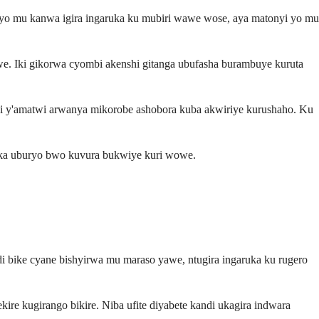
 yo mu kanwa igira ingaruka ku mubiri wawe wose, aya matonyi yo mu
e. Iki gikorwa cyombi akenshi gitanga ubufasha burambuye kuruta
nyi y'amatwi arwanya mikorobe ashobora kuba akwiriye kurushaho. Ku
aka uburyo bwo kuvura bukwiye kuri wowe.
 bike cyane bishyirwa mu maraso yawe, ntugira ingaruka ku rugero
re kugirango bikire. Niba ufite diyabete kandi ukagira indwara