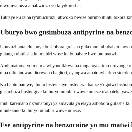
mwumva neza amabwiriza yo kuyikoresha.
Tutitaye ku izina ry'ubucuruzi, ubwoko bwose burimo ibintu bikora k
Uburyo bwo gusimbuza antipyrine na benz
Ubuvuzi butandukanye bushobora gufasha gukemura ububabare bwo mu
gutanga ubufasha ku mubiri wose ku bubabare bwo mu matwi.
Andi matonyi yo mu matwi yandikirwa na muganga arimo uruvange rut
niba ufite indwara iterwa na bagiteri, cyangwa amatonyi arimo steroid
Ku bantu bamwe, ibintu bishyushye bishyirwa hanze y'ugutwi bis
gusimbuza bushingiye ku buryo umubiri wawe umeze n'amateka yawe 
Imiti karemano nk'amatonyi ya amavuta ya elayo ashobora gufasha k
umutekano ku buryo umubiri wawe umeze.
Ese antipyrine na benzocaine yo mu matwi 