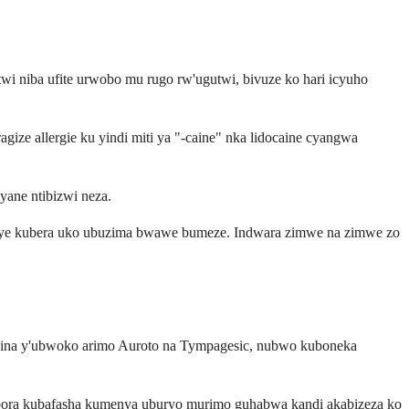
i niba ufite urwobo mu rugo rw'ugutwi, bivuze ko hari icyuho
gize allergie ku yindi miti ya "-caine" nka lidocaine cyangwa
ane ntibizwi neza.
iye kubera uko ubuzima bwawe bumeze. Indwara zimwe na zimwe zo
azina y'ubwoko arimo Auroto na Tympagesic, nubwo kuboneka
shobora kubafasha kumenya uburyo murimo guhabwa kandi akabizeza ko