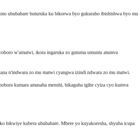
irimo ububabare buturuka ku bikorwa byo gukuraho ibishishwa byo mu
yoboro w'amatwi, ikora ingaruka zo gutuma umuntu atumva
jyana n'indwara zo mu matwi cyangwa izindi ndwara zo mu matwi.
shobora kumara amasaha menshi, bikaguha igihe cyiza cyo kumva
uko bikwiye kubera ububabare. Mbere yo kuyakoresha, shyuha icupa