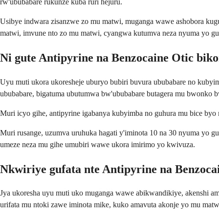
rw'ububabare rukunze kuba ruri hejuru.
Usibye indwara zisanzwe zo mu matwi, muganga wawe ashobora kugusa
matwi, imvune nto zo mu matwi, cyangwa kutumva neza nyuma yo gu
Ni gute Antipyrine na Benzocaine Otic bik
Uyu muti ukora ukoresheje uburyo bubiri buvura ububabare no kubyi
ububabare, bigatuma ubutumwa bw'ububabare butagera mu bwonko 
Muri icyo gihe, antipyrine igabanya kubyimba no guhura mu bice by
Muri rusange, uzumva uruhuka hagati y'iminota 10 na 30 nyuma yo g
umeze neza mu gihe umubiri wawe ukora imirimo yo kwivuza.
Nkwiriye gufata nte Antipyrine na Benzoca
Jya ukoresha uyu muti uko muganga wawe abikwandikiye, akenshi ama
urifata mu ntoki zawe iminota mike, kuko amavuta akonje yo mu matwi 