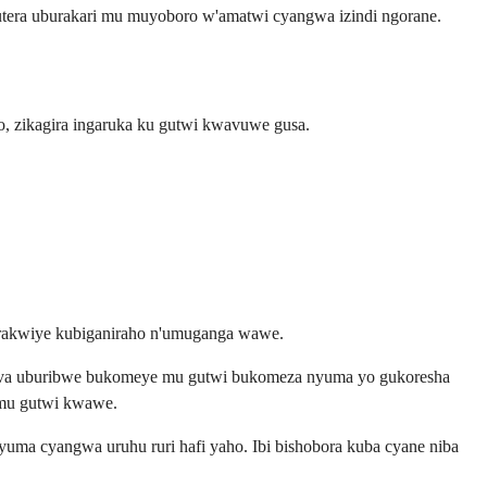
gutera uburakari mu muyoboro w'amatwi cyangwa izindi ngorane.
to, zikagira ingaruka ku gutwi kwavuwe gusa.
birakwiye kubiganiraho n'umuganga wawe.
umva uburibwe bukomeye mu gutwi bukomeza nyuma yo gukoresha
 mu gutwi kwawe.
uma cyangwa uruhu ruri hafi yaho. Ibi bishobora kuba cyane niba