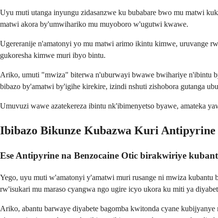
Uyu muti utanga inyungu zidasanzwe ku bubabare bwo mu matwi kuko 
matwi akora by'umwihariko mu muyoboro w'ugutwi kwawe.
Ugereranije n'amatonyi yo mu matwi arimo ikintu kimwe, uruvange rw
gukoresha kimwe muri ibyo bintu.
Ariko, umuti "mwiza" biterwa n'uburwayi bwawe bwihariye n'ibintu by
bibazo by'amatwi by'igihe kirekire, izindi nshuti zishobora gutanga u
Umuvuzi wawe azatekereza ibintu nk'ibimenyetso byawe, amateka ya
Ibibazo Bikunze Kubazwa Kuri Antipyrine 
Ese Antipyrine na Benzocaine Otic birakwiriye kuban
Yego, uyu muti w'amatonyi y'amatwi muri rusange ni mwiza kubantu 
rw'isukari mu maraso cyangwa ngo ugire icyo ukora ku miti ya diyabet
Ariko, abantu barwaye diyabete bagomba kwitonda cyane kubijyanye n'