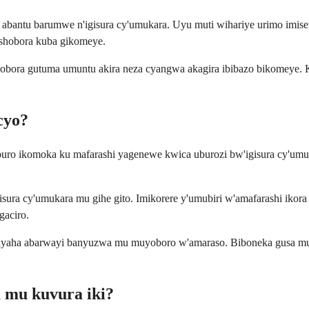
a abantu barumwe n'igisura cy'umukara. Uyu muti wihariye urimo imi
ishobora kuba gikomeye.
ushobora gutuma umuntu akira neza cyangwa akagira ibibazo bikomeye
cyo?
ro ikomoka ku mafarashi yagenewe kwica uburozi bw'igisura cy'umukar
isura cy'umukara mu gihe gito. Imikorere y'umubiri w'amafarashi ik
gaciro.
kuyaha abarwayi banyuzwa mu muyoboro w'amaraso. Biboneka gusa mu 
a mu kuvura iki?