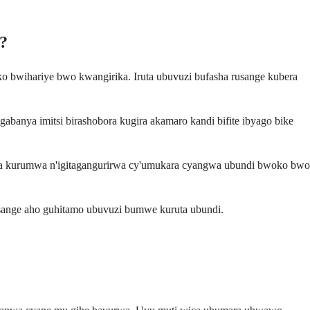
a?
o bwihariye bwo kwangirika. Iruta ubuvuzi bufasha rusange kubera
abanya imitsi birashobora kugira akamaro kandi bifite ibyago bike
afasha kurumwa n'igitagangurirwa cy'umukara cyangwa ubundi bwoko bwo
usange aho guhitamo ubuvuzi bumwe kuruta ubundi.