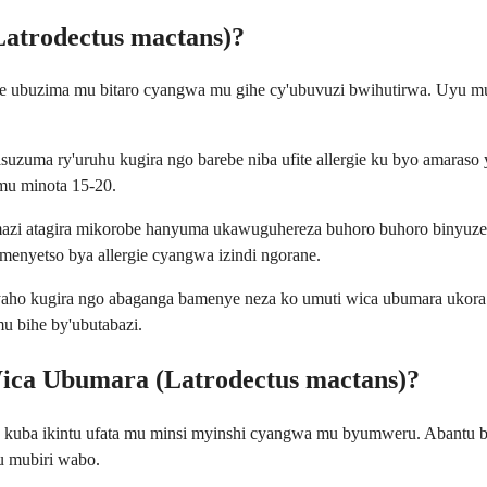
Latrodectus mactans)?
we ubuzima mu bitaro cyangwa mu gihe cy'ubuvuzi bwihutirwa. Uyu 
zuma ry'uruhu kugira ngo barebe niba ufite allergie ku byo amaraso 
mu minota 15-20.
zi atagira mikorobe hanyuma ukawuguhereza buhoro buhoro binyuze m
menyetso bya allergie cyangwa izindi ngorane.
o kugira ngo abaganga bamenye neza ko umuti wica ubumara ukora nez
u bihe by'ubutabazi.
ica Ubumara (Latrodectus mactans)?
kuba ikintu ufata mu minsi myinshi cyangwa mu byumweru. Abantu be
u mubiri wabo.