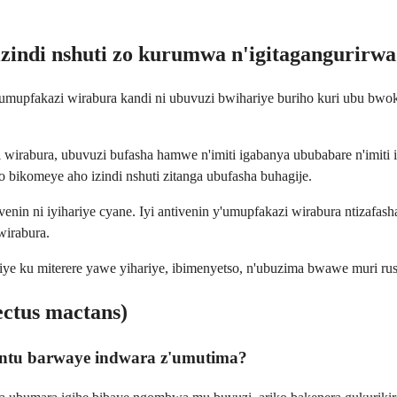
 izindi nshuti zo kurumwa n'igitagangurirw
umupfakazi wirabura kandi ni ubuvuzi bwihariye buriho kuri ubu bwok
wirabura, ubuvuzi bufasha hamwe n'imiti igabanya ububabare n'imiti ig
o bikomeye aho izindi nshuti zitanga ubufasha buhagije.
ivenin ni iyihariye cyane. Iyi antivenin y'umupfakazi wirabura ntiz
wirabura.
iye ku miterere yawe yihariye, ibimenyetso, n'ubuzima bwawe muri r
ctus mactans)
bantu barwaye indwara z'umutima?