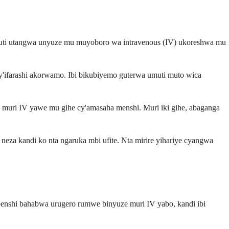
muti utangwa unyuze mu muyoboro wa intravenous (IV) ukoreshwa mu
y'ifarashi akorwamo. Ibi bikubiyemo guterwa umuti muto wica
uri IV yawe mu gihe cy'amasaha menshi. Muri iki gihe, abaganga
a kandi ko nta ngaruka mbi ufite. Nta mirire yihariye cyangwa
nshi bahabwa urugero rumwe binyuze muri IV yabo, kandi ibi