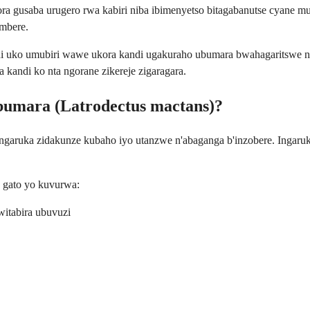
 gusaba urugero rwa kabiri niba ibimenyetso bitagabanutse cyane mu 
 mbere.
hi uko umubiri wawe ukora kandi ugakuraho ubumara bwahagaritswe n
kandi ko nta ngorane zikereje zigaragara.
bumara (Latrodectus mactans)?
ingaruka zidakunze kubaho iyo utanzwe n'abaganga b'inzobere. Ingaruk
 gato yo kuvurwa:
itabira ubuvuzi