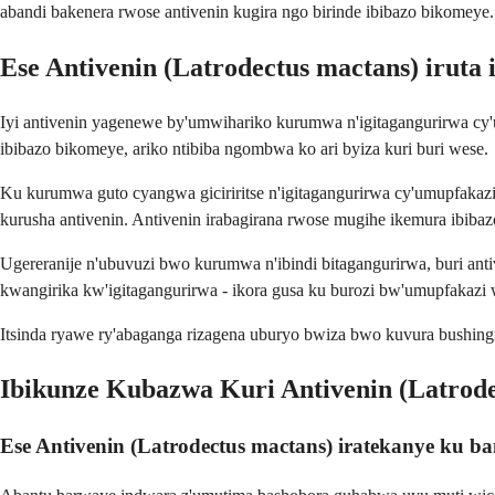
abandi bakenera rwose antivenin kugira ngo birinde ibibazo bikomeye.
Ese Antivenin (Latrodectus mactans) iruta
Iyi antivenin yagenewe by'umwihariko kurumwa n'igitagangurirwa cy'
ibibazo bikomeye, ariko ntibiba ngombwa ko ari byiza kuri buri wese.
Ku kurumwa guto cyangwa giciriritse n'igitagangurirwa cy'umupfakazi 
kurusha antivenin. Antivenin irabagirana rwose mugihe ikemura ibibaz
Ugereranije n'ubuvuzi bwo kurumwa n'ibindi bitagangurirwa, buri ant
kwangirika kw'igitagangurirwa - ikora gusa ku burozi bw'umupfakazi 
Itsinda ryawe ry'abaganga rizagena uburyo bwiza bwo kuvura bushing
Ibikunze Kubazwa Kuri Antivenin (Latrode
Ese Antivenin (Latrodectus mactans) iratekanye ku 