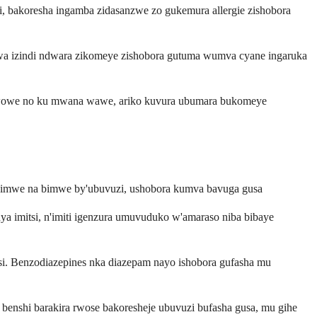
i, bakoresha ingamba zidasanzwe zo gukemura allergie zishobora
gwa izindi ndwara zikomeye zishobora gutuma wumva cyane ingaruka
i wowe no ku mwana wawe, ariko kuvura ubumara bukomeye
 bimwe na bimwe by'ubuvuzi, ushobora kumva bavuga gusa
ya imitsi, n'imiti igenzura umuvuduko w'amaraso niba bibaye
si. Benzodiazepines nka diazepam nayo ishobora gufasha mu
 benshi barakira rwose bakoresheje ubuvuzi bufasha gusa, mu gihe