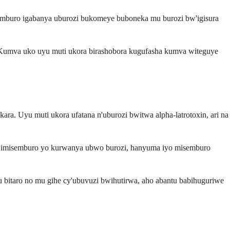
semburo igabanya uburozi bukomeye buboneka mu burozi bw'igisura
. Kumva uko uyu muti ukora birashobora kugufasha kumva witeguye
a. Uyu muti ukora ufatana n'uburozi bwitwa alpha-latrotoxin, ari na
ora imisemburo yo kurwanya ubwo burozi, hanyuma iyo misemburo
bitaro no mu gihe cy'ubuvuzi bwihutirwa, aho abantu babihuguriwe