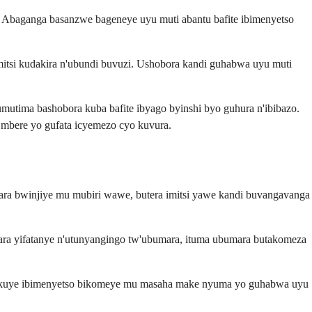
 Abaganga basanzwe bageneye uyu muti abantu bafite ibimenyetso
mitsi kudakira n'ubundi buvuzi. Ushobora kandi guhabwa uyu muti
mutima bashobora kuba bafite ibyago byinshi byo guhura n'ibibazo.
 mbere yo gufata icyemezo cyo kuvura.
ara bwinjiye mu mubiri wawe, butera imitsi yawe kandi buvangavanga
dwara yifatanye n'utunyangingo tw'ubumara, ituma ubumara butakomeza
arekuye ibimenyetso bikomeye mu masaha make nyuma yo guhabwa uyu