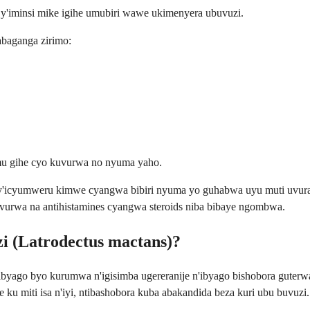
a y'iminsi mike igihe umubiri wawe ukimenyera ubuvuzi.
abaganga zirimo:
 mu gihe cyo kuvurwa no nyuma yaho.
'icyumweru kimwe cyangwa bibiri nyuma yo guhabwa uyu muti uvura ub
kuvurwa na antihistamines cyangwa steroids niba bibaye ngombwa.
i (Latrodectus mactans)?
ago byo kurumwa n'igisimba ugereranije n'ibyago bishobora guterwa 
ku miti isa n'iyi, ntibashobora kuba abakandida beza kuri ubu buvuzi.