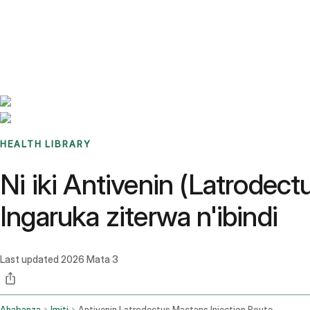
Benchmarks
Stories
FAQ
Sign up / Log in
HEALTH LIBRARY
Ni iki Antivenin (Latrodec
Ingaruka ziterwa n'ibindi
Last updated
2026 Mata 3
Ahabanza
Imiti
Antivenin Latrodectus Mactans Injection Route