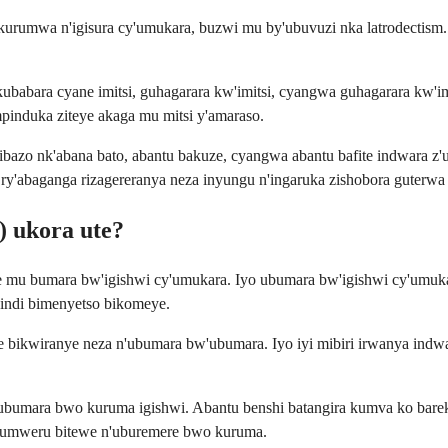
rumwa n'igisura cy'umukara, buzwi mu by'ubuvuzi nka latrodectism.
ubabara cyane imitsi, guhagarara kw'imitsi, cyangwa guhagarara kw'i
pinduka ziteye akaga mu mitsi y'amaraso.
bazo nk'abana bato, abantu bakuze, cyangwa abantu bafite indwara z'u
ry'abaganga rizagereranya neza inyungu n'ingaruka zishobora guterwa
) ukora ute?
e mu bumara bw'igishwi cy'umukara. Iyo ubumara bw'igishwi cy'umuk
ibindi bimenyetso bikomeye.
riye bikwiranye neza n'ubumara bw'ubumara. Iyo iyi mibiri irwanya in
ra ubumara bwo kuruma igishwi. Abantu benshi batangira kumva ko b
byumweru bitewe n'uburemere bwo kuruma.