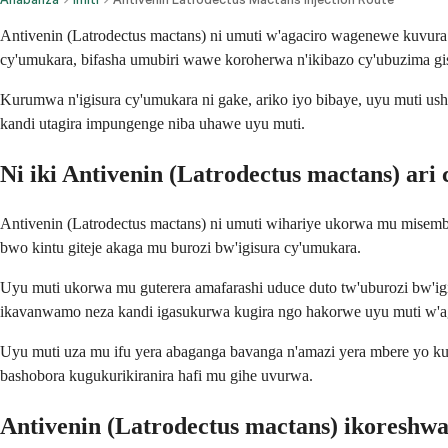
Antivenin (Latrodectus mactans) ni umuti w'agaciro wagenewe kuvur
cy'umukara, bifasha umubiri wawe koroherwa n'ikibazo cy'ubuzima g
Kurumwa n'igisura cy'umukara ni gake, ariko iyo bibaye, uyu muti 
kandi utagira impungenge niba uhawe uyu muti.
Ni iki Antivenin (Latrodectus mactans) ari 
Antivenin (Latrodectus mactans) ni umuti wihariye ukorwa mu misembu
bwo kintu giteje akaga mu burozi bw'igisura cy'umukara.
Uyu muti ukorwa mu guterera amafarashi uduce duto tw'uburozi bw'ig
ikavanwamo neza kandi igasukurwa kugira ngo hakorwe uyu muti w'a
Uyu muti uza mu ifu yera abaganga bavanga n'amazi yera mbere yo 
bashobora kugukurikiranira hafi mu gihe uvurwa.
Antivenin (Latrodectus mactans) ikoreshw