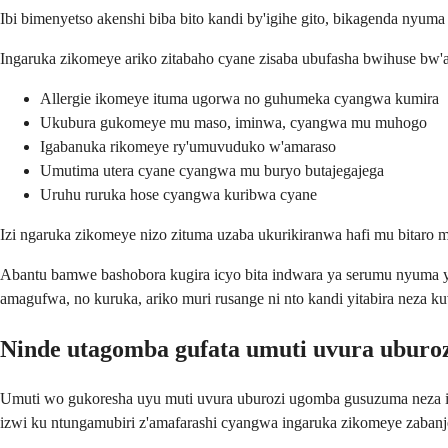
Ibi bimenyetso akenshi biba bito kandi by'igihe gito, bikagenda nyum
Ingaruka zikomeye ariko zitabaho cyane zisaba ubufasha bwihuse bw'
Allergie ikomeye ituma ugorwa no guhumeka cyangwa kumira
Ukubura gukomeye mu maso, iminwa, cyangwa mu muhogo
Igabanuka rikomeye ry'umuvuduko w'amaraso
Umutima utera cyane cyangwa mu buryo butajegajega
Uruhu ruruka hose cyangwa kuribwa cyane
Izi ngaruka zikomeye nizo zituma uzaba ukurikiranwa hafi mu bitaro
Abantu bamwe bashobora kugira icyo bita indwara ya serumu nyuma y
amagufwa, no kuruka, ariko muri rusange ni nto kandi yitabira neza 
Ninde utagomba gufata umuti uvura uburoz
Umuti wo gukoresha uyu muti uvura uburozi ugomba gusuzuma neza iby
izwi ku ntungamubiri z'amafarashi cyangwa ingaruka zikomeye zabanje 