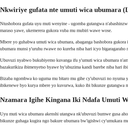
Nkwiriye gufata nte umuti wica ubumara (
Ntushobora gufata uyu muti wenyine - ugomba gutangwa n'abashinz
maraso yawe, ukemerera gukora vuba mu mubiri wawe wose.
Mbere yo guhabwa umuti wica ubumara, abaganga bashobora gukora isu
ubumara munsi y'uruhu rwawe no kureba niba hari icyo bigaragaraho 
Ubuvuzi nyabwo bukubiyemo kuvanga ifu y'umuti wica ubumara n'ama
bazakurikiza ibimenyetso byawe by'ubuzima kandi barebe niba hari ibi
Bizaba ngombwa ko uguma mu bitaro mu gihe cy'ubuvuzi no nyuma yah
ibikenewe byo kurya mbere yo kuvurwa, kuko ibi bikunze gutangwa m
Nzamara Igihe Kingana Iki Ndafa Umuti W
Uyu muti wica ubumara akenshi utangwa nk'ubuvuzi bumwe gusa aho 
bikunze guhaga kugira ngo bakure ubumara bw'igishwi cy'umukara m