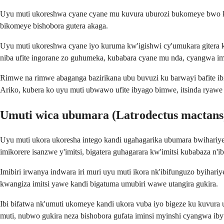
Uyu muti ukoreshwa cyane cyane mu kuvura uburozi bukomeye bwo ku
bikomeye bishobora gutera akaga.
Uyu muti ukoreshwa cyane iyo kuruma kw'igishwi cy'umukara gitera k
niba ufite ingorane zo guhumeka, kubabara cyane mu nda, cyangwa im
Rimwe na rimwe abaganga bazirikana ubu buvuzi ku barwayi bafite ibi
Ariko, kubera ko uyu muti ubwawo ufite ibyago bimwe, itsinda ryawe 
Umuti wica ubumara (Latrodectus mactans
Uyu muti ukora ukoresha intego kandi ugahagarika ubumara bwihariy
imikorere isanzwe y'imitsi, bigatera guhagarara kw'imitsi kubabaza n'
Imibiri irwanya indwara iri muri uyu muti ikora nk'ibifunguzo byiha
kwangiza imitsi yawe kandi bigatuma umubiri wawe utangira gukira.
Ibi bifatwa nk'umuti ukomeye kandi ukora vuba iyo bigeze ku kuvu
muti, nubwo gukira neza bishobora gufata iminsi myinshi cyangwa i