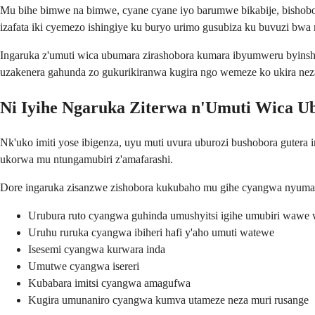
Mu bihe bimwe na bimwe, cyane cyane iyo barumwe bikabije, bishobora
izafata iki cyemezo ishingiye ku buryo urimo gusubiza ku buvuzi bwa
Ingaruka z'umuti wica ubumara zirashobora kumara ibyumweru byins
uzakenera gahunda zo gukurikiranwa kugira ngo wemeze ko ukira neza 
Ni Iyihe Ngaruka Ziterwa n'Umuti Wica U
Nk'uko imiti yose ibigenza, uyu muti uvura uburozi bushobora gutera 
ukorwa mu ntungamubiri z'amafarashi.
Dore ingaruka zisanzwe zishobora kukubaho mu gihe cyangwa nyuma
Urubura ruto cyangwa guhinda umushyitsi igihe umubiri wawe w
Uruhu ruruka cyangwa ibiheri hafi y'aho umuti watewe
Isesemi cyangwa kurwara inda
Umutwe cyangwa isereri
Kubabara imitsi cyangwa amagufwa
Kugira umunaniro cyangwa kumva utameze neza muri rusange