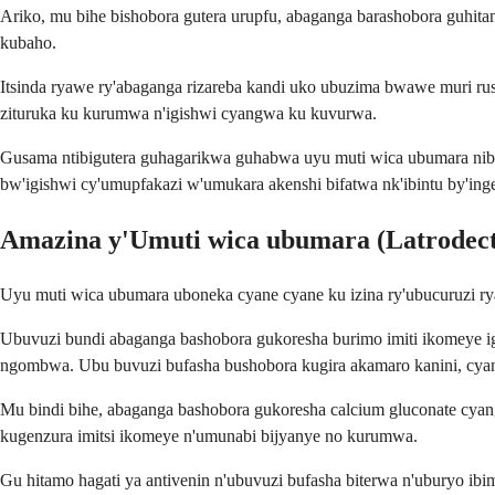
Ariko, mu bihe bishobora gutera urupfu, abaganga barashobora guhita
kubaho.
Itsinda ryawe ry'abaganga rizareba kandi uko ubuzima bwawe muri ru
zituruka ku kurumwa n'igishwi cyangwa ku kuvurwa.
Gusama ntibigutera guhagarikwa guhabwa uyu muti wica ubumara ni
bw'igishwi cy'umupfakazi w'umukara akenshi bifatwa nk'ibintu by'ing
Amazina y'Umuti wica ubumara (Latrodect
Uyu muti wica ubumara uboneka cyane cyane ku izina ry'ubucuruzi r
Ubuvuzi bundi abaganga bashobora gukoresha burimo imiti ikomeye iga
ngombwa. Ubu buvuzi bufasha bushobora kugira akamaro kanini, cya
Mu bindi bihe, abaganga bashobora gukoresha calcium gluconate cyan
kugenzura imitsi ikomeye n'umunabi bijyanye no kurumwa.
Gu hitamo hagati ya antivenin n'ubuvuzi bufasha biterwa n'uburyo ib