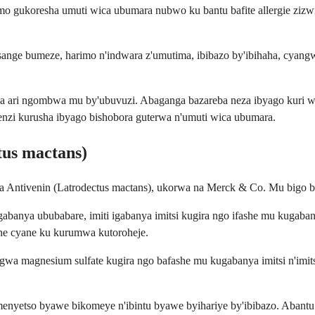
mo gukoresha umuti wica ubumara nubwo ku bantu bafite allergie zizw
sange bumeze, harimo n'indwara z'umutima, ibibazo by'ibihaha, cyan
ba ari ngombwa mu by'ubuvuzi. Abaganga bazareba neza ibyago kur
enzi kurusha ibyago bishobora guterwa n'umuti wica ubumara.
us mactans)
ya Antivenin (Latrodectus mactans), ukorwa na Merck & Co. Mu bigo
banya ububabare, imiti igabanya imitsi kugira ngo ifashe mu kugaban
ne cyane ku kurumwa kutoroheje.
gwa magnesium sulfate kugira ngo bafashe mu kugabanya imitsi n'imit
imenyetso byawe bikomeye n'ibintu byawe byihariye by'ibibazo. Abantu