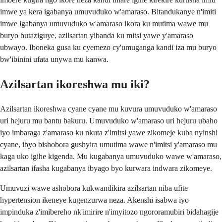
imwe ya kera igabanya umuvuduko w'amaraso. Bitandukanye n'imiti
imwe igabanya umuvuduko w'amaraso ikora ku mutima wawe mu
buryo butaziguye, azilsartan yibanda ku mitsi yawe y'amaraso
ubwayo. Iboneka gusa ku cyemezo cy'umuganga kandi iza mu buryo
bw'ibinini ufata unywa mu kanwa.
Azilsartan ikoreshwa mu iki?
Azilsartan ikoreshwa cyane cyane mu kuvura umuvuduko w'amaraso
uri hejuru mu bantu bakuru. Umuvuduko w'amaraso uri hejuru ubaho
iyo imbaraga z'amaraso ku nkuta z'imitsi yawe zikomeje kuba nyinshi
cyane, ibyo bishobora gushyira umutima wawe n'imitsi y'amaraso mu
kaga uko igihe kigenda. Mu kugabanya umuvuduko wawe w'amaraso,
azilsartan ifasha kugabanya ibyago byo kurwara indwara zikomeye.
Umuvuzi wawe ashobora kukwandikira azilsartan niba ufite
hypertension ikeneye kugenzurwa neza. Akenshi isabwa iyo
impinduka z'imibereho nk'imirire n'imyitozo ngororamubiri bidahagije