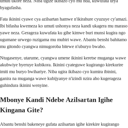
umuti ukore neza. Niba ugize ikibazo cyo mu nda, kuwufata urya
byagufasha.
Fata ikinini cyawe cya azilsartan hamwe n'ikirahure cyuzuye cy'amazi.
Ibi bifasha kwemeza ko umuti ushonya neza kandi ukagera mu maraso
yawe neza. Gerageza kuwufata ku gihe kimwe buri munsi kugira ngo
ugumane urwego ruzigama mu mubiri wawe. Abantu benshi bahitamo
mu gitondo cyangwa nimugoroba bitewe n'uburyo bwabo.
Ntugasenye, utarume, cyangwa umene ikinini keretse muganga wawe
akubwiye byeruye kubikora. Ikinini cyateguwe kugirango kirekurire
imiti mu buryo bwihariye. Niba ugira ikibazo cyo kumira ibinini,
ganira na muganga wawe kubijyanye n'izindi nzira aho kugerageza
guhindura ikinini wenyine.
Mbonye Kandi Ndebe Azilsartan Igihe
Kingana Gite?
Abantu benshi bakeneye gufata azilsartan igihe kirekire kugirango