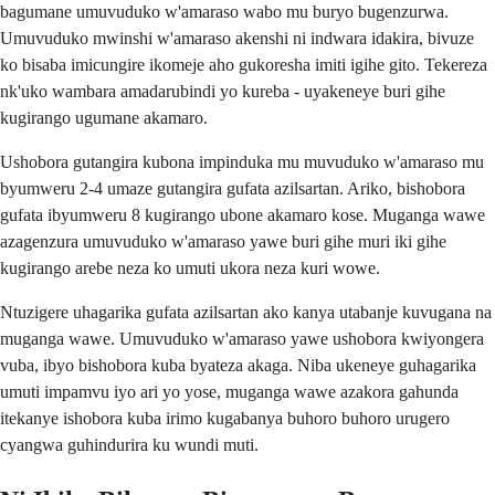
bagumane umuvuduko w'amaraso wabo mu buryo bugenzurwa.
Umuvuduko mwinshi w'amaraso akenshi ni indwara idakira, bivuze
ko bisaba imicungire ikomeje aho gukoresha imiti igihe gito. Tekereza
nk'uko wambara amadarubindi yo kureba - uyakeneye buri gihe
kugirango ugumane akamaro.
Ushobora gutangira kubona impinduka mu muvuduko w'amaraso mu
byumweru 2-4 umaze gutangira gufata azilsartan. Ariko, bishobora
gufata ibyumweru 8 kugirango ubone akamaro kose. Muganga wawe
azagenzura umuvuduko w'amaraso yawe buri gihe muri iki gihe
kugirango arebe neza ko umuti ukora neza kuri wowe.
Ntuzigere uhagarika gufata azilsartan ako kanya utabanje kuvugana na
muganga wawe. Umuvuduko w'amaraso yawe ushobora kwiyongera
vuba, ibyo bishobora kuba byateza akaga. Niba ukeneye guhagarika
umuti impamvu iyo ari yo yose, muganga wawe azakora gahunda
itekanye ishobora kuba irimo kugabanya buhoro buhoro urugero
cyangwa guhindurira ku wundi muti.