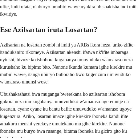
ufite, imiti ufata, n'uburyo umubiri wawe uyakira ubishakisha indi miti
ikwiriye.
Ese Azilsartan iruta Losartan?
Azilsartan na losartan zombi ni imiti ya ARBs ikora neza, ariko zifite
itandukaniro rikomeye. Azilsartan akenshi ifatwa nk'ifite imbaraga
nyinshi, bivuze ko ishobora kugabanya umuvuduko w'amaraso neza
kurushaho ku bipimo bito. Nanone ikunda kumara igihe kirekire mu
mubiri wawe, itanga uburyo buhoraho bwo kugenzura umuvuduko
w'amaraso umunsi wose.
Ubushakashatsi bwa muganga bwerekana ko azilsartan ishobora
gukora neza mu kugabanya umuvuduko w'amaraso ugereranije na
losartan, cyane cyane ku bantu bafite umuvuduko w'amaraso ugoye
kugenzura. Ariko, losartan imaze igihe kirekire iboneka kandi ifite
amakuru menshi yerekeye umutekano mu gihe kirekire. Nanone
iboneka mu buryo bwa rusange, bituma iboneka ku giciro gito ku