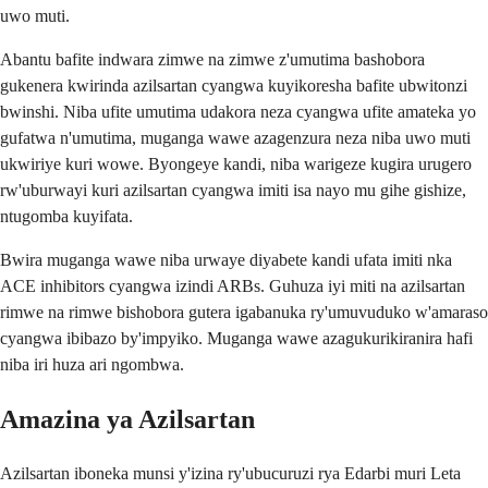
uwo muti.
Abantu bafite indwara zimwe na zimwe z'umutima bashobora
gukenera kwirinda azilsartan cyangwa kuyikoresha bafite ubwitonzi
bwinshi. Niba ufite umutima udakora neza cyangwa ufite amateka yo
gufatwa n'umutima, muganga wawe azagenzura neza niba uwo muti
ukwiriye kuri wowe. Byongeye kandi, niba warigeze kugira urugero
rw'uburwayi kuri azilsartan cyangwa imiti isa nayo mu gihe gishize,
ntugomba kuyifata.
Bwira muganga wawe niba urwaye diyabete kandi ufata imiti nka
ACE inhibitors cyangwa izindi ARBs. Guhuza iyi miti na azilsartan
rimwe na rimwe bishobora gutera igabanuka ry'umuvuduko w'amaraso
cyangwa ibibazo by'impyiko. Muganga wawe azagukurikiranira hafi
niba iri huza ari ngombwa.
Amazina ya Azilsartan
Azilsartan iboneka munsi y'izina ry'ubucuruzi rya Edarbi muri Leta