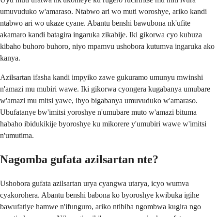
umuvuduko w'amaraso. Ntabwo ari wo muti woroshye, ariko kandi
ntabwo ari wo ukaze cyane. Abantu benshi bawubona nk'ufite
akamaro kandi batagira ingaruka zikabije. Iki gikorwa cyo kubuza
kibaho buhoro buhoro, niyo mpamvu ushobora kutumva ingaruka ako
kanya.
Azilsartan ifasha kandi impyiko zawe gukuramo umunyu mwinshi
n'amazi mu mubiri wawe. Iki gikorwa cyongera kugabanya umubare
w'amazi mu mitsi yawe, ibyo bigabanya umuvuduko w'amaraso.
Ubufatanye bw'imitsi yoroshye n'umubare muto w'amazi bituma
habaho ibidukikije byoroshye ku mikorere y'umubiri wawe w'imitsi
n'umutima.
Nagomba gufata azilsartan nte?
Ushobora gufata azilsartan urya cyangwa utarya, icyo wumva
cyakorohera. Abantu benshi babona ko byoroshye kwibuka igihe
bawufatiye hamwe n'ifunguro, ariko ntibiba ngombwa kugira ngo