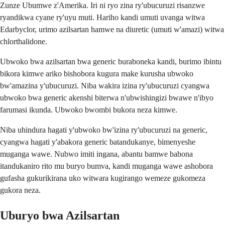
Zunze Ubumwe z'Amerika. Iri ni ryo zina ry'ubucuruzi risanzwe
ryandikwa cyane ry'uyu muti. Hariho kandi umuti uvanga witwa
Edarbyclor, urimo azilsartan hamwe na diuretic (umuti w'amazi) witwa
chlorthalidone.
Ubwoko bwa azilsartan bwa generic buraboneka kandi, burimo ibintu
bikora kimwe ariko bishobora kugura make kurusha ubwoko
bw'amazina y'ubucuruzi. Niba wakira izina ry'ubucuruzi cyangwa
ubwoko bwa generic akenshi biterwa n'ubwishingizi bwawe n'ibyo
farumasi ikunda. Ubwoko bwombi bukora neza kimwe.
Niba uhindura hagati y'ubwoko bw'izina ry'ubucuruzi na generic,
cyangwa hagati y'abakora generic batandukanye, bimenyeshe
muganga wawe. Nubwo imiti ingana, abantu bamwe babona
itandukaniro rito mu buryo bumva, kandi muganga wawe ashobora
gufasha gukurikirana uko witwara kugirango wemeze gukomeza
gukora neza.
Uburyo bwa Azilsartan