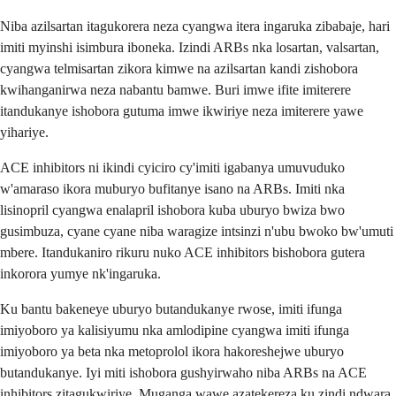
Niba azilsartan itagukorera neza cyangwa itera ingaruka zibabaje, hari
imiti myinshi isimbura iboneka. Izindi ARBs nka losartan, valsartan,
cyangwa telmisartan zikora kimwe na azilsartan kandi zishobora
kwihanganirwa neza nabantu bamwe. Buri imwe ifite imiterere
itandukanye ishobora gutuma imwe ikwiriye neza imiterere yawe
yihariye.
ACE inhibitors ni ikindi cyiciro cy'imiti igabanya umuvuduko
w'amaraso ikora muburyo bufitanye isano na ARBs. Imiti nka
lisinopril cyangwa enalapril ishobora kuba uburyo bwiza bwo
gusimbuza, cyane cyane niba waragize intsinzi n'ubu bwoko bw'umuti
mbere. Itandukaniro rikuru nuko ACE inhibitors bishobora gutera
inkorora yumye nk'ingaruka.
Ku bantu bakeneye uburyo butandukanye rwose, imiti ifunga
imiyoboro ya kalisiyumu nka amlodipine cyangwa imiti ifunga
imiyoboro ya beta nka metoprolol ikora hakoreshejwe uburyo
butandukanye. Iyi miti ishobora gushyirwaho niba ARBs na ACE
inhibitors zitagukwiriye. Muganga wawe azatekereza ku zindi ndwara