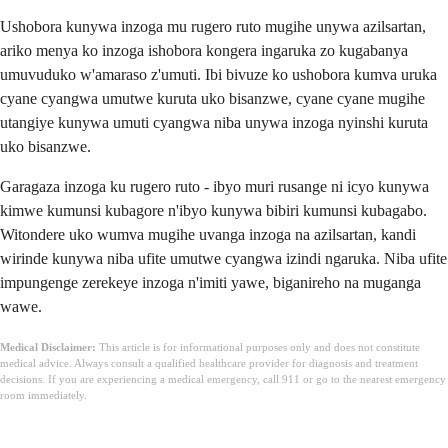
Ushobora kunywa inzoga mu rugero ruto mugihe unywa azilsartan,
ariko menya ko inzoga ishobora kongera ingaruka zo kugabanya
umuvuduko w'amaraso z'umuti. Ibi bivuze ko ushobora kumva uruka
cyane cyangwa umutwe kuruta uko bisanzwe, cyane cyane mugihe
utangiye kunywa umuti cyangwa niba unywa inzoga nyinshi kuruta
uko bisanzwe.
Garagaza inzoga ku rugero ruto - ibyo muri rusange ni icyo kunywa
kimwe kumunsi kubagore n'ibyo kunywa bibiri kumunsi kubagabo.
Witondere uko wumva mugihe uvanga inzoga na azilsartan, kandi
wirinde kunywa niba ufite umutwe cyangwa izindi ngaruka. Niba ufite
impungenge zerekeye inzoga n'imiti yawe, biganireho na muganga
wawe.
Medical Disclaimer:
This article is for informational purposes only and does not constitute
medical advice. Always consult a qualified healthcare provider for diagnosis and treatment
decisions. If you are experiencing a medical emergency, call 911 or go to the nearest emergency
room immediately.