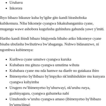
Urubavu
Inkorora
Ibyo bibazo bikunze kuba by'igihe gito kandi birashoboka
kubikemura. Niba bikomeje cyangwa bikakubangamira cyane,
muganga wawe ashobora kugufasha guhindura gahunda yawe y'imiti.
Hariho kandi ibindi bibazo bitajyenda bibaho ariko bikomeye cyane
bisaba ubufasha bwihutirwa bw'abaganga. Nubwo bidasanzwe, ni
ngombwa kubimenya:
Kuribwa cyane umutwe cyangwa kuruka
Kubabara mu gituza cyangwa umutima wihuta
Kubabara cyane mu nda hamwe na diarée no gutakaza ibiro
Ibimenyetso by'ibibazo by'impyiko nk'imihindukire mu kunyara
cyangwa kubyimba
Urugero rw'ibimenyetso by'uburwayi, nk'uruhu rurya,
gushinyagura, cyangwa guhumeka nabi
Umuhondo w'uruhu cyangwa amaso (ibimenyetso by'ibibazo
by'umwijima)