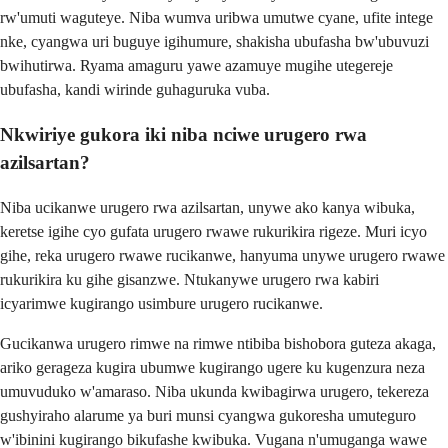
rw'umuti waguteye. Niba wumva uribwa umutwe cyane, ufite intege
nke, cyangwa uri buguye igihumure, shakisha ubufasha bw'ubuvuzi
bwihutirwa. Ryama amaguru yawe azamuye mugihe utegereje
ubufasha, kandi wirinde guhaguruka vuba.
Nkwiriye gukora iki niba nciwe urugero rwa
azilsartan?
Niba ucikanwe urugero rwa azilsartan, unywe ako kanya wibuka,
keretse igihe cyo gufata urugero rwawe rukurikira rigeze. Muri icyo
gihe, reka urugero rwawe rucikanwe, hanyuma unywe urugero rwawe
rukurikira ku gihe gisanzwe. Ntukanywe urugero rwa kabiri
icyarimwe kugirango usimbure urugero rucikanwe.
Gucikanwa urugero rimwe na rimwe ntibiba bishobora guteza akaga,
ariko gerageza kugira ubumwe kugirango ugere ku kugenzura neza
umuvuduko w'amaraso. Niba ukunda kwibagirwa urugero, tekereza
gushyiraho alarume ya buri munsi cyangwa gukoresha umuteguro
w'ibinini kugirango bikufashe kwibuka. Vugana n'umuganga wawe