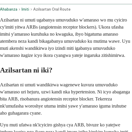
Ahabanza
Imiti
Azilsartan Oral Route
Azilsartan ni umuti ugabanya umuvuduko w'amaraso wo mu cyiciro
cy'imiti yitwa ARBs (angiotensin receptor blockers). Ukora ufasha
imitsi y'amaraso kuruhuka no kwaguka, ibyo bigatuma amaraso
atembera neza kandi bikagabanya umuvuduko ku mutima wawe. Uyu
muti akenshi wandikirwa iyo izindi miti igabanya umuvuduko
w'amaraso itagize icyo ikora cyangwa yateje ingaruka zitishimirwa.
Azilsartan ni iki?
Azilsartan ni umuti wandikirwa wagenewe kuvura umuvuduko
w'amaraso uri hejuru, uzwi kandi nka hypertension. Ni icyo abaganga
bita ARB, risobanura angiotensin receptor blocker. Tekereza
nk'umufasha woroshye utuma imitsi yawe y'amaraso iguma iruhutse
aho guhagarara cyane.
Uyu muti ufatwa nk'icyiciro gishya cya ARB, bivuze ko yatejwe
imbere kugira ngo ikore neza kandi imare igihe kirekire kurusha imiti