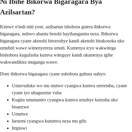
Ni Ibihe Bikorwa Bigaragara Bya
Azilsartan?
Kimwe n'indi miti yose, azilsartan ishobora gutera ibikorwa
bigaragara, nubwo abantu benshi bayihanganira neza. Ibikorwa
bigaragara cyane akenshi biroroshye kandi akenshi birakosoka uko
umubiri wawe wimenyereza umuti. Kumenya icyo wakwitega
bishobora kugufasha kumva witeguye kandi ukamenya igihe
wakwandikira muganga wawe.
Dore ibikorwa bigaragara cyane ushobora guhura nabyo:
Umuvuduko wo mu mutwe cyangwa kumva ureremba, cyane
cyane iyo uhagurutse vuba
Kugira umunaniro cyangwa kumva urushye kurusha uko
bisanzwe
Umutwe
Isesemi cyangwa kutumva neza mu gifu
Impiswi