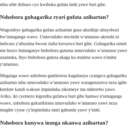
niba ufite ikibazo cyo kwibuka gufata imiti yawe buri gihe.
Nshobora guhagarika ryari gufata azilsartan?
Wagombye guhagarika gufata azilsartan gusa ukurikije ubuyobozi
bw'umuganga wawe. Umuvuduko mwinshi w'amaraso akenshi ni
indwara y'ubuzima bwose isaba kuvurwa buri gihe. Guhagarika umuti
mu buryo butunganye bishobora gutuma umuvuduko w'amaraso yawe
uzamuka, ibyo bishobora guteza akaga ku mutima wawe n'imitsi
y'amaraso.
Muganga wawe ashobora gutekereza kugabanya cyangwa guhagarika
azilsartan niba umuvuduko w'amaraso yawe waragenzurwa neza igihe
kirekire kandi wakoze impinduka zikomeye mu mibereho yawe.
Ariko, iki cyemezo kigomba gufatwa buri gihe hamwe n'umuganga
wawe, ushobora gukurikirana umuvuduko w'amaraso yawe neza
mugihe cyose cy'impinduka muri gahunda yawe y'imiti.
Nshobora kunywa inzoga nkanwa azilsartan?