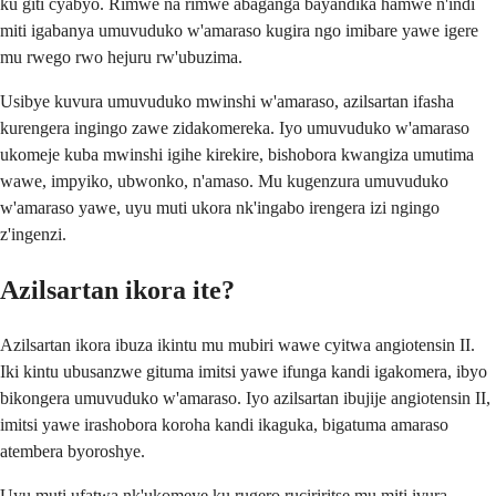
ku giti cyabyo. Rimwe na rimwe abaganga bayandika hamwe n'indi
miti igabanya umuvuduko w'amaraso kugira ngo imibare yawe igere
mu rwego rwo hejuru rw'ubuzima.
Usibye kuvura umuvuduko mwinshi w'amaraso, azilsartan ifasha
kurengera ingingo zawe zidakomereka. Iyo umuvuduko w'amaraso
ukomeje kuba mwinshi igihe kirekire, bishobora kwangiza umutima
wawe, impyiko, ubwonko, n'amaso. Mu kugenzura umuvuduko
w'amaraso yawe, uyu muti ukora nk'ingabo irengera izi ngingo
z'ingenzi.
Azilsartan ikora ite?
Azilsartan ikora ibuza ikintu mu mubiri wawe cyitwa angiotensin II.
Iki kintu ubusanzwe gituma imitsi yawe ifunga kandi igakomera, ibyo
bikongera umuvuduko w'amaraso. Iyo azilsartan ibujije angiotensin II,
imitsi yawe irashobora koroha kandi ikaguka, bigatuma amaraso
atembera byoroshye.
Uyu muti ufatwa nk'ukomeye ku rugero ruciriritse mu miti ivura