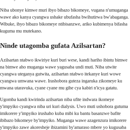
Niba ubonye kimwe muri ibyo bibazo bikomeye, vugana n'umuganga
wawe ako kanya cyangwa ushake ubufasha bwihutirwa bw'abaganga.
Wibuke, ibyo bibazo bikomeye ntibisanzwe, ariko kubimenya bifasha
kuguma mu mutekano.
Ninde utagomba gufata Azilsartan?
Azilsartan ntabwo ikwiriye kuri buri wese, kandi hariho ibintu bimwe
na bimwe aho muganga wawe yagusaba undi muti. Niba utwite
cyangwa uteganya gutwita, azilsartan ntabwo itekanye kuri wowe
cyangwa umwana wawe. Irashobora guteza ingaruka zikomeye ku
mwana utaravuka, cyane cyane mu gihe cya kabiri n'icya gatatu.
Ugomba kandi kwirinda azilsartan niba ufite indwara ikomeye
y'impyiko cyangwa niba uri kuri dialysis. Uwo muti ushobora gutuma
imikorere y'impyiko irushaho kuba mibi ku bantu basanzwe bafite
ibibazo bikomeye by'impyiko. Muganga wawe azagenzura imikorere
y'impyiko zawe akoresheje ibizamini by'amaraso mbere yo kugusaba