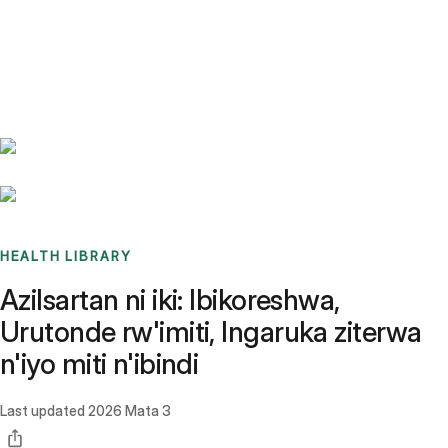
Benchmarks
Stories
FAQ
Sign up / Log in
HEALTH LIBRARY
Azilsartan ni iki: Ibikoreshwa,
Urutonde rw'imiti, Ingaruka ziterwa
n'iyo miti n'ibindi
Last updated
2026 Mata 3