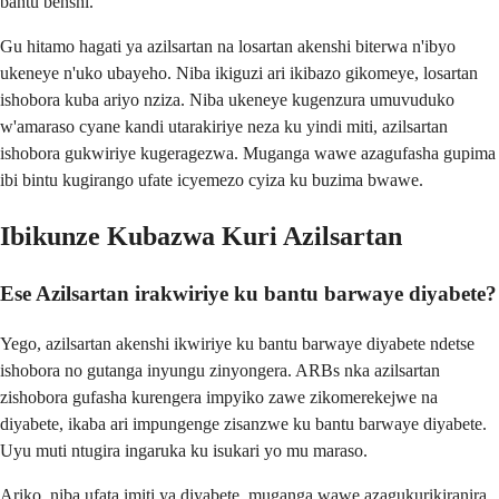
bantu benshi.
Gu hitamo hagati ya azilsartan na losartan akenshi biterwa n'ibyo
ukeneye n'uko ubayeho. Niba ikiguzi ari ikibazo gikomeye, losartan
ishobora kuba ariyo nziza. Niba ukeneye kugenzura umuvuduko
w'amaraso cyane kandi utarakiriye neza ku yindi miti, azilsartan
ishobora gukwiriye kugeragezwa. Muganga wawe azagufasha gupima
ibi bintu kugirango ufate icyemezo cyiza ku buzima bwawe.
Ibikunze Kubazwa Kuri Azilsartan
Ese Azilsartan irakwiriye ku bantu barwaye diyabete?
Yego, azilsartan akenshi ikwiriye ku bantu barwaye diyabete ndetse
ishobora no gutanga inyungu zinyongera. ARBs nka azilsartan
zishobora gufasha kurengera impyiko zawe zikomerekejwe na
diyabete, ikaba ari impungenge zisanzwe ku bantu barwaye diyabete.
Uyu muti ntugira ingaruka ku isukari yo mu maraso.
Ariko, niba ufata imiti ya diyabete, muganga wawe azagukurikiranira