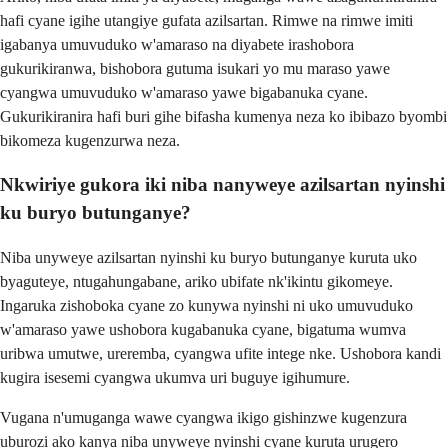
hafi cyane igihe utangiye gufata azilsartan. Rimwe na rimwe imiti
igabanya umuvuduko w'amaraso na diyabete irashobora
gukurikiranwa, bishobora gutuma isukari yo mu maraso yawe
cyangwa umuvuduko w'amaraso yawe bigabanuka cyane.
Gukurikiranira hafi buri gihe bifasha kumenya neza ko ibibazo byombi
bikomeza kugenzurwa neza.
Nkwiriye gukora iki niba nanyweye azilsartan nyinshi
ku buryo butunganye?
Niba unyweye azilsartan nyinshi ku buryo butunganye kuruta uko
byaguteye, ntugahungabane, ariko ubifate nk'ikintu gikomeye.
Ingaruka zishoboka cyane zo kunywa nyinshi ni uko umuvuduko
w'amaraso yawe ushobora kugabanuka cyane, bigatuma wumva
uribwa umutwe, ureremba, cyangwa ufite intege nke. Ushobora kandi
kugira isesemi cyangwa ukumva uri buguye igihumure.
Vugana n'umuganga wawe cyangwa ikigo gishinzwe kugenzura
uburozi ako kanya niba unyweye nyinshi cyane kuruta urugero