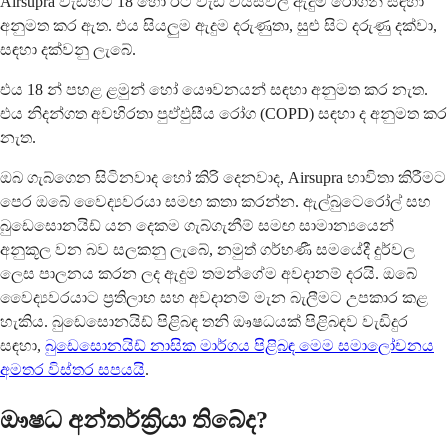
Airsupra වැඩිහිටි 18 හෝ ඊට වැඩි වයස්වල ඇදුම රෝගීන් සඳහා
අනුමත කර ඇත. එය සියලුම ඇදුම දරුණුතා, සුළු සිට දරුණු දක්වා,
සඳහා දක්වනු ලැබේ.
එය 18 න් පහළ ළමුන් හෝ යෞවනයන් සඳහා අනුමත කර නැත.
එය නිදන්ගත අවහිරතා පුඵ්ඵුසීය රෝග (COPD) සඳහා ද අනුමත කර
නැත.
ඔබ ගැබ්ගෙන සිටිනවාද හෝ කිරි දෙනවාද, Airsupra භාවිතා කිරීමට
පෙර ඔබේ වෛද්‍යවරයා සමඟ කතා කරන්න. ඇල්බුටෙරෝල් සහ
බුඩෙසොනයිඩ් යන දෙකම ගැබ්ගැනීම් සමඟ සාමාන්‍යයෙන්
අනුකූල වන බව සලකනු ලැබේ, නමුත් ගර්භණී සමයේදී දුර්වල
ලෙස පාලනය කරන ලද ඇදුම තමන්ගේම අවදානම් දරයි. ඔබේ
වෛද්‍යවරයාට ප්‍රතිලාභ සහ අවදානම් මැන බැලීමට උපකාර කළ
හැකිය. බුඩෙසොනයිඩ් පිළිබඳ තනි ඖෂධයක් පිළිබඳව වැඩිදුර
සඳහා,
බුඩෙසොනයිඩ් නාසික මාර්ගය පිළිබඳ මෙම සමාලෝචනය
අමතර විස්තර සපයයි
.
ඖෂධ අන්තර්ක්‍රියා තිබේද?