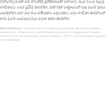
ඉන්හේලරයක් මිස නඩත්තු ප්‍රතිකාරයක් නොවේ. සෑම විටම පළමු
භාවිතයට පෙර ප්‍රයිම් කරන්න, එක් එක් මාත්‍රාවෙන් පසු ඔබේ මුඛය
සෝදන්න, සහ ඔබ එය සතියකට දෙවරකට වඩා භාවිතා කරන්නේ
නම් ඔබේ වෛද්‍යවරයා සමඟ කතා කරන්න.
Medical Disclaimer:
This article is for informational purposes only and does not constitute
medical advice. Always consult a qualified healthcare provider for diagnosis and treatment
decisions. If you are experiencing a medical emergency, call 911 or go to the nearest emergency
room immediately.