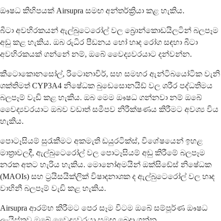
ඖෂධ කිහිපයක් Airsupra සමඟ අන්තර්ක්‍රියා කළ හැකිය.
බීටා අවහිරකයන් ඇල්බුටෙරෝල් වල බ්‍රොන්කොඩයිලටින් බලපෑම
අඩු කළ හැකිය. ඔබ රුධිර පීඩනය හෝ හෘද රෝග සඳහා බීටා
අවහිරකයක් ගන්නේ නම්, ඔබේ වෛද්‍යවරයාට දන්වන්න.
කීටොකොනසෝල්, රිටොනාවිර්, සහ සමහර ඇන්ටිබයෝටික වැනි
ශක්තිමත් CYP3A4 නිෂේධක බුඩෙසොනයිඩ් වල ශරීර පද්ධතිමය
බලපෑම් වැඩි කළ හැකිය. ඔබ මෙම ඖෂධ ගන්නවා නම් ඔබේ
වෛද්‍යවරයාට ඔබව වඩාත් සමීපව නිරීක්ෂණය කිරීමට අවශ්‍ය විය
හැකිය.
පොටෑසියම් සුරැකීමට අකමැති ඩයුරටික්ස්, විශේෂයෙන් ඉහළ
මාත්‍රාවලදී, ඇල්බුටෙරෝල් වල පොටෑසියම් අඩු කිරීමේ බලපෑම
නරක අතට හැරිය හැකිය. මොනෝඅමයින් ඔක්සිඩේස් නිෂේධක
(MAOIs) සහ ට්‍රයිසයික්ලික් විෂාදනාශක ද ඇල්බුටෙරෝල් වල හෘද
වාහිනී බලපෑම් වැඩි කළ හැකිය.
Airsupra ආරම්භ කිරීමට පෙර සෑම විටම ඔබේ සම්පූර්ණ ඖෂධ
ලැයිස්තුව ඔබේ වෛද්‍යවරයා සමඟ බෙදා ගන්න.