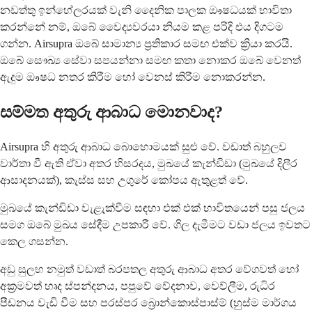
නඩත්තු ඉන්හේලරයක් වැනි දෛනික පාලක ඖෂධයක් භාවිතා
කරන්නේ නම්, ඔබේ වෛද්‍යවරයා නියම කළ පරිදි එය දිගටම
ගන්න. Airsupra ඔබේ සාමාන්‍ය ප්‍රතිකාර සමඟ එක්ව ක්‍රියා කරයි.
ඔබේ සෞඛ්‍ය සේවා සපයන්නා සමඟ කතා නොකර ඔබේ වෙනත්
ඇදුම ඖෂධ නතර කිරීම හෝ වෙනස් කිරීම නොකරන්න.
සම්මත අතුරු ආබාධ මොනවාද?
Airsupra හි අතුරු ආබාධ බොහොමයක් සුළු වේ. වඩාත් බහුලව
වාර්තා වී ඇති ඒවා අතර හිසරදය, මුඛයේ කැන්ඩිඩා (මුඛයේ දිලීර
ආසාදනයක්), කැස්ස සහ උගුරේ කෝපය ඇතුළත් වේ.
මුඛයේ කැන්ඩිඩා වැළැක්වීම සඳහා එක් එක් භාවිතයෙන් පසු ජලය
සමග ඔබේ මුඛය සේදීම උපකාරී වේ. ගිල දැමීමට වඩා ජලය ඉවතට
කෙල ගසන්න.
අඩු සුලභ නමුත් වඩාත් බරපතල අතුරු ආබාධ අතර වේගවත් හෝ
අක්‍රමවත් හෘද ස්පන්දනය, පපුවේ වේදනාව, වෙව්ලීම, රුධිර
පීඩනය වැඩි වීම සහ පරස්පර බ්‍රොන්කොස්පාස්ම් (හුස්ම මාර්ගය