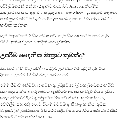
පරිදි මුඛයෙන් ගන්නා 2 ආශ්වාසය. ඔබ Airsupra නියමිත
කාලසටහනකට අනුව ගත යුතු නැත. ඔබ wheezing, පපුවේ තද බව,
හෝ හුස්ම හිරවීම වැනි රෝග ලක්ෂණ දැනෙන විට පමණක් එය
භාවිතා කරන්න.
සෑම මාත්‍රාවකම 2 ඩිස් අඩංගු වේ. සෑම ඩිස් එකකටම පෙර සෑම
විටම ඉන්හේලරය හොඳින් සොලවන්න.
උපරිම දෛනික මාත්‍රාව කුමක්ද?
ඔබ පැය 24ක කාලයකදී 6 මාත්‍රාවලට වඩා ගත යුතු නැත. එය
දිනකට උපරිම 12 ඩිස් වලට සමාන වේ.
මෙම සීමාව ඉක්මවා යාමෙන් ඇල්බුටෙරෝල් සහ බුඩෙසොනයිඩ්
යන දෙකෙන්ම අතුරු ආබාධ ඇතිවීමේ අවදානම වැඩි විය හැකිය.
ඉහළ ප්‍රමාණවලින් ඇල්බුටෙරෝල් වේගවත් හෘද ස්පන්දනය,
වෙව්ලීම සහ අඩු පොටෑසියම් මට්ටම් ඇති කළ හැකිය. අධික
මාත්‍රාවලින් බුඩෙසොනයිඩ් ශරීර පද්ධතිමය කෝටිකොස්ටෙරොයිඩ්
බලපෑම් වලට හේතු විය හැක.