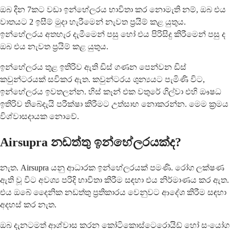
ඔබ දින 7කට වඩා ඉන්හේලරය භාවිතා කර නොමැති නම්, ඔබ එය
වාතයට 2 ඉසීම් මුදා හැරීමෙන් නැවත ප්‍රයිම් කළ යුතුය.
ඉන්හේලරය අතහැර දැමීමෙන් පසු හෝ එය පිරිසිදු කිරීමෙන් පසු ද
ඔබ එය නැවත ප්‍රයිම් කළ යුතුය.
ඉන්හේලරය තුළ ඉතිරිව ඇති ඩිස් ගණන පෙන්වන ඩිස්
කවුන්ටරයක් ​​සවිකර ඇත. කවුන්ටරය ශුන්‍යයට පැමිණි විට,
ඉන්හේලරය ඉවතලන්න. හිස් කෑන් එක වතුරේ ගිල්වා එහි ඖෂධ
ඉතිරිව තිබේදැයි පරීක්ෂා කිරීමට උත්සාහ නොකරන්න. මෙම ක්‍රමය
විශ්වාසදායක නොවේ.
Airsupra නඩත්තු ඉන්හේලරයක්ද?
නැත. Airsupra යනු ආධාරක ඉන්හේලරයක් පමණි. රෝග ලක්ෂණ
ඇති වූ විට අවශ්‍ය පරිදි භාවිතා කිරීම සඳහා එය නිර්මාණය කර ඇත.
එය ඔබේ දෛනික නඩත්තු ප්‍රතිකාරය වෙනුවට ආදේශ කිරීම සඳහා
අදහස් කර නැත.
ඔබ දැනටමත් ආශ්වාස කරන කෝටිකොස්ටෙරොයිඩ් හෝ සංයෝග