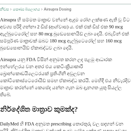
නිවස
සෞඛ්‍ය බ්ලොගය
Airsupra Dosing
Airsupra හි සම්මත මාත්‍රාව වන්නේ ඇදුම රෝග ලක්ෂණ ඇති වූ විට
අවශ්‍ය පරිදි ගන්නා 2 ඩිස් (ආශ්වාස) ය. එක් එක් ඩිස් එක 90 mcg
ඇල්බුටෙරෝල් සහ 80 mcg බුඩෙසොනයිඩ් ලබා දෙයි. එබැවින් එක්
සම්පූර්ණ මාත්‍රාවක් ඔබට 180 mcg ඇල්බුටෙරෝල් සහ 160 mcg
බුඩෙසොනයිඩ් ඒකාබද්ධව ලබා දෙයි.
Airsupra යනු FDA විසින් අනුමත කරන ලද පළමු ආධාරක
ඉන්හේලරය වන අතර එය කෙටි-ක්‍රියාකාරී
බ්‍රොන්කොඩයිලෙටරයක් ​​ප්‍රති-ගිනි අවුලවන
කෝටිකොස්ටෙරොයිඩ් සමඟ ඒකාබද්ධ කරයි. මෙහිදී එය නිවැරදිව
මාත්‍රාව කරන්නේ කෙසේද යන්න ගැන ඔබ දැනගත යුතු සියල්ල
තිබේ.
නිර්දේශිත මාත්‍රාව කුමක්ද?
DailyMed හි FDA අනුමත prescribing තොරතුරු වල සඳහන් වන
පරිදි, නිර්දේශිත මාත්‍රාව වන්නේ ඇදුම රෝග ලක්ෂණ සඳහා අවශ්‍ය