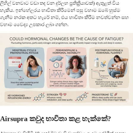
ලිහිල් වනවාට වඩා තද වන දුර්ලභ ප්‍රතික්‍රියාවක්) ඇතුළත් විය
හැකිය. ඉන්හේලරය භාවිතා කිරීමෙන් පසු වහාම ඔබේ හුස්ම
ගැනීම නරක අතට හැරේ නම්, එය භාවිතා කිරීම නවත්වන්න සහ
වහාම වෛද්‍ය උපකාර ලබා ගන්න.
Airsupra කවුද භාවිතා කළ හැක්කේ?