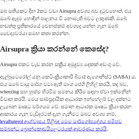
ඔබ සතියකට දින 2කට වඩා Airsupra අවශ්‍ය බව දුටුවහොත්, එය
ඔබේ ඇදුම හොඳින් පාලනය වී නොමැති බවට ලකුණකි. ඔබේ
නඩත්තු ප්‍රතිකාරයේ වෙනස්කම් අවශ්‍යද යන්න ගැන ඔබේ
වෛද්‍යවරයා සමඟ කතා කරන්න.
Airsupra ක්‍රියා කරන්නේ කෙසේද?
Airsupra එකට වැඩ කරන සක්‍රීය අමුද්‍රව්‍ය දෙකක් අඩංගු වේ.
ඇල්බුටෙරෝල් යනු කෙටි-ක්‍රියාකාරී බීටා2 ඇගොනිස්ට් (SABA) ය.
එය ඔබේ වායු මාර්ග වටා ඇති මාංශ පේශි ලිහිල් කරයි, තද බව,
wheezing සහ හුස්ම හිරවීම සමනය කිරීම සඳහා ඒවා ඉක්මනින්
විවෘත කරයි. මෙය සාම්ප්‍රදායික ආධාරක ඉන්හේලර් වල දක්නට
ලැබෙන ඖෂධ වර්ගයම වේ. සමාන ආධාරක ඖෂධ ක්‍රියා කරන
ආකාරය ගැන වැඩිදුරටත් දැන ගැනීමට ඔබට අවශ්‍ය නම්,
levalbuterol ආශ්වාසය පිළිබඳ මෙම මාර්ගෝපදේශය සමීපව
සම්බන්ධ බ්‍රොන්කොඩයිලෙටරයක් ​​ආවරණය කරයි
.