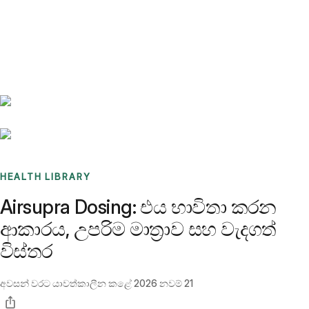
Benchmarks
Stories
FAQ
Sign up / Log in
HEALTH LIBRARY
Airsupra Dosing: එය භාවිතා කරන
ආකාරය, උපරිම මාත්‍රාව සහ වැදගත්
විස්තර
අවසන් වරට යාවත්කාලීන කළේ
2026 නවම් 21