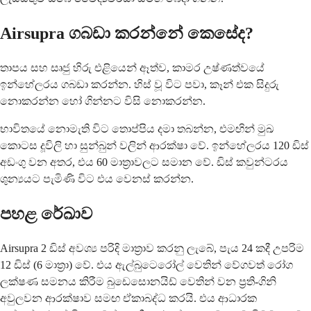
Airsupra ගබඩා කරන්නේ කෙසේද?
තාපය සහ සෘජු හිරු එළියෙන් ඈත්ව, කාමර උෂ්ණත්වයේ
ඉන්හේලරය ගබඩා කරන්න. හිස් වූ විට පවා, කෑන් එක සිදුරු
නොකරන්න හෝ ගින්නට විසි නොකරන්න.
භාවිතයේ නොමැති විට තොප්පිය දමා තබන්න, එමඟින් මුඛ
කොටස දූවිලි හා සුන්බුන් වලින් ආරක්ෂා වේ. ඉන්හේලරය 120 ඩිස්
අඩංගු වන අතර, එය 60 මාත්‍රාවලට සමාන වේ. ඩිස් කවුන්ටරය
ශුන්‍යයට පැමිණි විට එය වෙනස් කරන්න.
පහළ රේඛාව
Airsupra 2 ඩිස් අවශ්‍ය පරිදි මාත්‍රාව කරනු ලැබේ, පැය 24 කදී උපරිම
12 ඩිස් (6 මාත්‍රා) වේ. එය ඇල්බුටෙරෝල් වෙතින් වේගවත් රෝග
ලක්ෂණ සමනය කිරීම බුඩෙසොනයිඩ් වෙතින් වන ප්‍රති-ගිනි
අවුලවන ආරක්ෂාව සමඟ ඒකාබද්ධ කරයි. එය ආධාරක