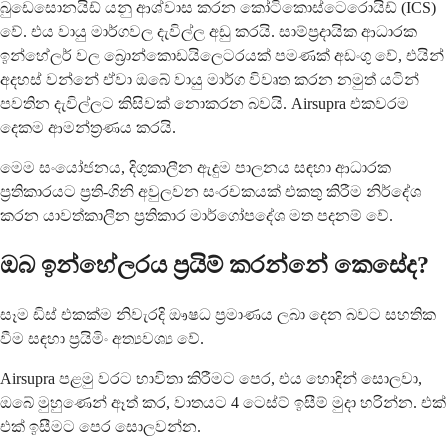
බුඩෙසොනයිඩ් යනු ආශ්වාස කරන කෝටිකොස්ටෙරොයිඩ් (ICS)
වේ. එය වායු මාර්ගවල දැවිල්ල අඩු කරයි. සාම්ප්‍රදායික ආධාරක
ඉන්හේලර් වල බ්‍රොන්කොඩයිලෙටරයක් ​​පමණක් අඩංගු වේ, එයින්
අදහස් වන්නේ ඒවා ඔබේ වායු මාර්ග විවෘත කරන නමුත් යටින්
පවතින දැවිල්ලට කිසිවක් නොකරන බවයි. Airsupra එකවරම
දෙකම ආමන්ත්‍රණය කරයි.
මෙම සංයෝජනය, දිගුකාලීන ඇදුම පාලනය සඳහා ආධාරක
ප්‍රතිකාරයට ප්‍රති-ගිනි අවුලවන සංරචකයක් එකතු කිරීම නිර්දේශ
කරන යාවත්කාලීන ප්‍රතිකාර මාර්ගෝපදේශ මත පදනම් වේ.
ඔබ ඉන්හේලරය ප්‍රයිම් කරන්නේ කෙසේද?
සෑම ඩිස් එකක්ම නිවැරදි ඖෂධ ප්‍රමාණය ලබා දෙන බවට සහතික
වීම සඳහා ප්‍රයිමිං අත්‍යවශ්‍ය වේ.
Airsupra පළමු වරට භාවිතා කිරීමට පෙර, එය හොඳින් සොලවා,
ඔබේ මුහුණෙන් ඈත් කර, වාතයට 4 ටෙස්ට් ඉසීම් මුදා හරින්න. එක්
එක් ඉසීමට පෙර සොලවන්න.