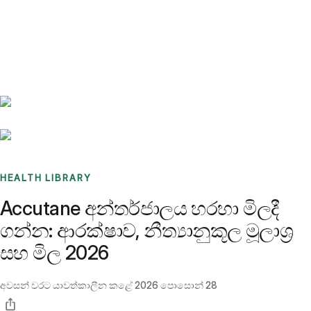
Benchmarks
Stories
FAQ
Sign up / Log in
HEALTH LIBRARY
Accutane අන්තර්ජාලය හරහා මිලදී
ගන්න: ආරක්ෂාව, නීත්‍යානුකූල මූලාශ්‍ර
සහ මිල 2026
අවසන් වරට යාවත්කාලීන කළේ
2026 පොසොන් 28