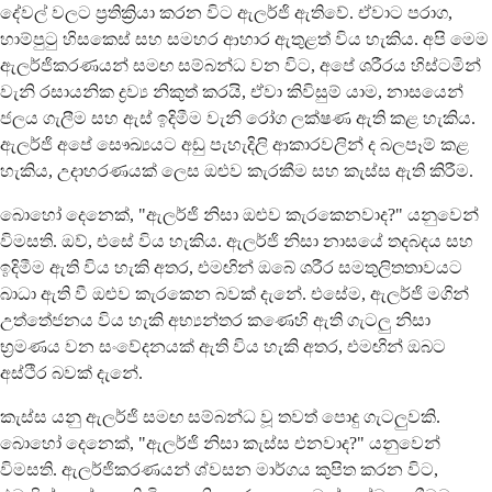
දේවල් වලට ප්‍රතික්‍රියා කරන විට ඇලර්ජි ඇතිවේ. ඒවාට පරාග,
හාම්පුටු හිසකෙස් සහ සමහර ආහාර ඇතුළත් විය හැකිය. අපි මෙම
ඇලර්ජිකරණයන් සමඟ සම්බන්ධ වන විට, අපේ ශරීරය හිස්ටමින්
වැනි රසායනික ද්‍රව්‍ය නිකුත් කරයි, ඒවා කිවිසුම් යාම, නාසයෙන්
ජලය ගැලීම සහ ඇස් ඉදිමීම වැනි රෝග ලක්ෂණ ඇති කළ හැකිය.
ඇලර්ජි අපේ සෞඛ්‍යයට අඩු පැහැදිලි ආකාරවලින් ද බලපෑම් කළ
හැකිය, උදාහරණයක් ලෙස ඔළුව කැරකීම සහ කැස්ස ඇති කිරීම.
බොහෝ දෙනෙක්, "ඇලර්ජි නිසා ඔළුව කැරකෙනවාද?" යනුවෙන්
විමසති. ඔව්, එසේ විය හැකිය. ඇලර්ජි නිසා නාසයේ තදබදය සහ
ඉදිමීම ඇති විය හැකි අතර, එමඟින් ඔබේ ශරීර සමතුලිතතාවයට
බාධා ඇති වී ඔළුව කැරකෙන බවක් දැනේ. එසේම, ඇලර්ජි මගින්
උත්තේජනය විය හැකි අභ්‍යන්තර කණෙහි ඇති ගැටලු නිසා
භ්‍රමණය වන සංවේදනයක් ඇති විය හැකි අතර, එමඟින් ඔබට
අස්ථිර බවක් දැනේ.
කැස්ස යනු ඇලර්ජි සමඟ සම්බන්ධ වූ තවත් පොදු ගැටලුවකි.
බොහෝ දෙනෙක්, "ඇලර්ජි නිසා කැස්ස එනවාද?" යනුවෙන්
විමසති. ඇලර්ජිකරණයන් ශ්වසන මාර්ගය කුපිත කරන විට,