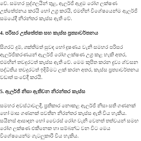
වේ. සමහර පුද්ගලයින් තුළ, ඇලර්ජි ඇදුම රෝග ලක්ෂණ
උත්තේජනය කරයි හෝ උග්‍ර කරයි, එමඟින් විශේෂයෙන්ම ඇලර්ජි
සමයේදී නිරන්තර කැස්ස ඇති වේ.
4. පරිසර උත්තේජක සහ කැස්ස ප්‍රත්‍යාවර්තනය
සිගරට් දුම්, ශක්තිමත් සුවඳ හෝ දූෂණය වැනි සමහර පරිසර
ඇලර්ජිකරණයන් ඇලර්ජි රෝග ලක්ෂණ උග්‍ර කළ හැකි අතර,
එමඟින් තවදුරටත් කැස්ස ඇති වේ. මෙම කුපිත කරන ද්‍රව්‍ය ශ්වසන
පද්ධතිය තවදුරටත් ඉදිමීමට ලක් කරන අතර, කැස්ස ප්‍රත්‍යාවර්තනය
වඩාත් සංවේදී කරයි.
5. ඇලර්ජි නිසා ඇතිවන නිරන්තර කැස්ස
සමහර අවස්ථාවලදී, ප්‍රතිකාර නොකළ ඇලර්ජි නිසා සති ගණනක්
හෝ මාස ගණනක් පවතින නිරන්තර කැස්ස ඇති විය හැකිය.
සයිනස් ආසාදන හෝ වෛරස් රෝග වැනි වෙනත් තත්වයන් සමඟ
රෝග ලක්ෂණ එකිනෙක හා සම්බන්ධ වන විට මෙය
විශේෂයෙන්ම ගැටලුකාරී විය හැකිය.