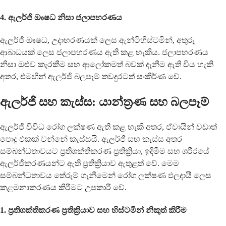
4. ඇලර්ජි ඖෂධ නිසා ජලාපහරණය
ඇලර්ජි ඖෂධ, උදාහරණයක් ලෙස ඇන්ටිහිස්ටමින්, අතුරු
ආබාධයක් ලෙස ජලාපහරණය ඇති කළ හැකිය. ජලාපහරණය
නිසා ඔළුව කැරකීම සහ ආලෝකමත් බවක් දැනීම ඇති විය හැකි
අතර, එමඟින් ඇලර්ජි බලපෑම් තවදුරටත් සංකීර්ණ වේ.
ඇලර්ජි සහ කැස්ස: යාන්ත්‍රණ සහ බලපෑම්
ඇලර්ජි විවිධ රෝග ලක්ෂණ ඇති කළ හැකි අතර, ඒවායින් වඩාත්
පොදු එකක් වන්නේ කැස්සයි. ඇලර්ජි සහ කැස්ස අතර
සම්බන්ධතාවයට ප්‍රතිශක්තිකරණ ප්‍රතික්‍රියා, ඉදිමීම සහ ශරීරයේ
ඇලර්ජිකරණයන්ට ඇති ප්‍රතික්‍රියාව ඇතුළත් වේ. මෙම
සම්බන්ධතාවය තේරුම් ගැනීමෙන් රෝග ලක්ෂණ ඵලදායී ලෙස
කළමනාකරණය කිරීමට උපකාරී වේ.
1. ප්‍රතිශක්තිකරණ ප්‍රතික්‍රියාව සහ හිස්ටමින් නිකුත් කිරීම