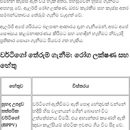
එමඟින් කැස්ස ඇති විය හැකි අතර, පහසුවෙන් හුස්ම ගැනීමට
අපහසු වේ. ඇලර්ජි රෝග ලක්ෂණ, ඔළුව කැරකීම සහ කැස්ස අතර
සම්බන්ධතාවය තේරුම් ගැනීම වැදගත් වේ.
ඇලර්ජි අපේ ශරීරයට බලපාන ආකාරය දැන ගැනීමෙන්, අපට අපේ
සෞඛ්‍යය කළමනාකරණය කිරීමට සහ හොඳින් හැඟීමට නිවැරදි
ප්‍රතිකාර සොයා ගැනීමට පියවර ගත හැකිය.
වර්ටිගෝ තේරුම් ගැනීම: රෝග ලක්ෂණ සහ
හේතු
හේතුව
විස්තරය
සුහද උපද්‍රව
වර්ටිගෝ ඇතිවීමට ඇති පොදු හේතුවක් වන්නේ
තත්පරික
හදිසි හිස චලනයන් මගින් බොහෝ විට
වර්ටිගෝ
උත්තේජනය වීමයි. එය අභ්‍යන්තර කණෙහි ඇති
(BPPV)
කුඩා කැල්සියම් ස්ඵටික ඉවතට ගිය විට සිදු වේ.