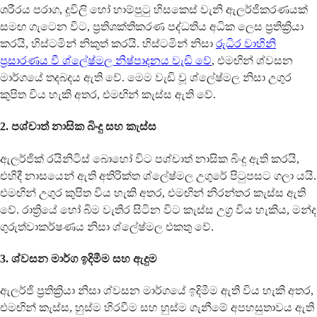
ශරීරය පරාග, දූවිලි හෝ හාම්පුටු හිසකෙස් වැනි ඇලර්ජිකරණයක්
සමඟ ගැටෙන විට, ප්‍රතිශක්තිකරණ පද්ධතිය අධික ලෙස ප්‍රතික්‍රියා
කරයි, හිස්ටමින් නිකුත් කරයි. හිස්ටමින් නිසා
රුධිර වාහිනි
ප්‍රසාරණය වී ශ්ලේෂ්මල නිෂ්පාදනය වැඩි වේ
, එමඟින් ශ්වසන
මාර්ගයේ තදබදය ඇති වේ. මෙම වැඩි වූ ශ්ලේෂ්මල නිසා උගුර
කුපිත විය හැකි අතර, එමඟින් කැස්ස ඇති වේ.
2. පශ්චාත් නාසික බිංදු සහ කැස්ස
ඇලර්ජික් රයිනිටිස් බොහෝ විට පශ්චාත් නාසික බිංදු ඇති කරයි,
එහිදී නාසයෙන් ඇති අතිරික්ත ශ්ලේෂ්මල උගුරේ පිටුපසට ගලා යයි.
එමඟින් උගුර කුපිත විය හැකි අතර, එමඟින් නිරන්තර කැස්ස ඇති
වේ. රාත්‍රියේ හෝ බිම වැතිර සිටින විට කැස්ස උග්‍ර විය හැකිය, මන්ද
ගුරුත්වාකර්ෂණය නිසා ශ්ලේෂ්මල එකතු වේ.
3. ශ්වසන මාර්ග ඉදිමීම සහ ඇදුම
ඇලර්ජි ප්‍රතික්‍රියා නිසා ශ්වසන මාර්ගයේ ඉදිමීම ඇති විය හැකි අතර,
එමඟින් කැස්ස, හුස්ම හිරවීම සහ හුස්ම ගැනීමේ අපහසුතාවය ඇති