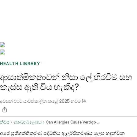
Benchmarks
Stories
FAQ
Sign up / Log in
HEALTH LIBRARY
ආසාත්මිකතාවන් නිසා ලේ හිරවීම සහ
කැස්ස ඇති විය හැකිද?
අවසන් වරට යාවත්කාලීන කළේ
2025 නවම් 14
නිවස
සෞඛ්‍ය බ්ලොගය
Can Allergies Cause Vertigo And Cough
අපේ ප්‍රතිශක්තිකරණ පද්ධතිය ඇලර්ජිකරණය ලෙස හඳුන්වන