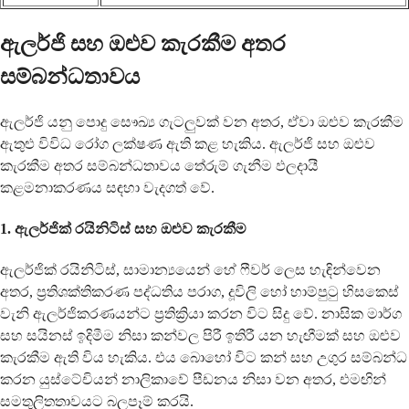
ඇලර්ජි සහ ඔළුව කැරකීම අතර
සම්බන්ධතාවය
ඇලර්ජි යනු පොදු සෞඛ්‍ය ගැටලුවක් වන අතර, ඒවා ඔළුව කැරකීම
ඇතුළු විවිධ රෝග ලක්ෂණ ඇති කළ හැකිය. ඇලර්ජි සහ ඔළුව
කැරකීම අතර සම්බන්ධතාවය තේරුම් ගැනීම ඵලදායී
කළමනාකරණය සඳහා වැදගත් වේ.
1. ඇලර්ජික් රයිනිටිස් සහ ඔළුව කැරකීම
ඇලර්ජික් රයිනිටිස්, සාමාන්‍යයෙන් හේ ෆීවර් ලෙස හැඳින්වෙන
අතර, ප්‍රතිශක්තිකරණ පද්ධතිය පරාග, දූවිලි හෝ හාම්පුටු හිසකෙස්
වැනි ඇලර්ජිකරණයන්ට ප්‍රතික්‍රියා කරන විට සිදු වේ. නාසික මාර්ග
සහ සයිනස් ඉදිමීම නිසා කන්වල පිරී ඉතිරී යන හැඟීමක් සහ ඔළුව
කැරකීම ඇති විය හැකිය. එය බොහෝ විට කන් සහ උගුර සම්බන්ධ
කරන යුස්ටේචියන් නාලිකාවේ පීඩනය නිසා වන අතර, එමඟින්
සමතුලිතතාවයට බලපෑම් කරයි.