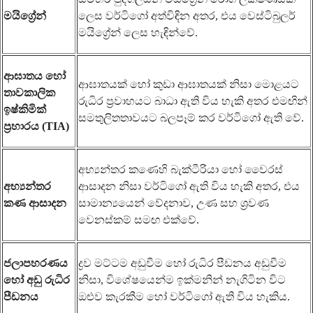
මයිග්‍රේන්
ලෙස වර්ටිගෝ අත්විඳින අතර, එය වෙස්ටිබුලර්
මයිග්‍රේන් ලෙස හැඳින්වේ.
ආඝාතය හෝ
ආඝාතයක් හෝ කුඩා ආඝාතයක් නිසා මොළයට
තාවකාලික
රුධිර ප්‍රවාහයට බාධා ඇති විය හැකි අතර එමඟින්
ඉෂ්කිමික්
සමතුලිතතාවයට බලපෑම් කර වර්ටිගෝ ඇති වේ.
ප්‍රහාරය (TIA)
අභ්‍යන්තර කණෙහි බැක්ටීරියා හෝ වෛරස්
අභ්‍යන්තර
ආසාදන නිසා වර්ටිගෝ ඇති විය හැකි අතර, එය
කණ ආසාදන
සාමාන්‍යයෙන් වේදනාව, උණ සහ ශ්‍රවණ
වෙනස්කම් සමඟ එක්වේ.
ජලාපහරණය
ද්‍රව මට්ටම අඩුවීම හෝ රුධිර පීඩනය අඩුවීම
හෝ අඩු රුධිර
නිසා, විශේෂයෙන්ම ඉක්මනින් නැගිටින විට
පීඩනය
ඔළුව කැරකීම හෝ වර්ටිගෝ ඇති විය හැකිය.