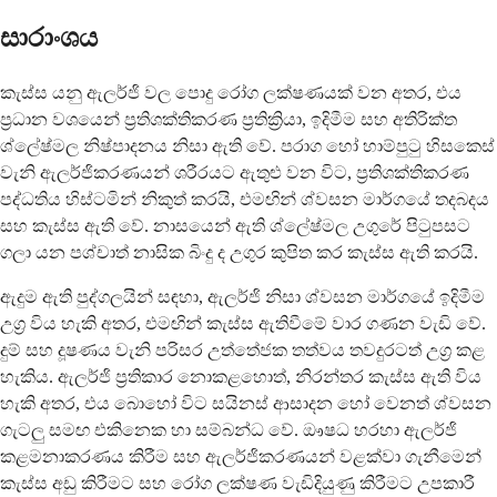
සාරාංශය
කැස්ස යනු ඇලර්ජි වල පොදු රෝග ලක්ෂණයක් වන අතර, එය
ප්‍රධාන වශයෙන් ප්‍රතිශක්තිකරණ ප්‍රතික්‍රියා, ඉදිමීම සහ අතිරික්ත
ශ්ලේෂ්මල නිෂ්පාදනය නිසා ඇති වේ. පරාග හෝ හාම්පුටු හිසකෙස්
වැනි ඇලර්ජිකරණයන් ශරීරයට ඇතුළු වන විට, ප්‍රතිශක්තිකරණ
පද්ධතිය හිස්ටමින් නිකුත් කරයි, එමඟින් ශ්වසන මාර්ගයේ තදබදය
සහ කැස්ස ඇති වේ. නාසයෙන් ඇති ශ්ලේෂ්මල උගුරේ පිටුපසට
ගලා යන පශ්චාත් නාසික බිංදු ද උගුර කුපිත කර කැස්ස ඇති කරයි.
ඇදුම ඇති පුද්ගලයින් සඳහා, ඇලර්ජි නිසා ශ්වසන මාර්ගයේ ඉදිමීම
උග්‍ර විය හැකි අතර, එමඟින් කැස්ස ඇතිවීමේ වාර ගණන වැඩි වේ.
දුම් සහ දූෂණය වැනි පරිසර උත්තේජක තත්වය තවදුරටත් උග්‍ර කළ
හැකිය. ඇලර්ජි ප්‍රතිකාර නොකළහොත්, නිරන්තර කැස්ස ඇති විය
හැකි අතර, එය බොහෝ විට සයිනස් ආසාදන හෝ වෙනත් ශ්වසන
ගැටලු සමඟ එකිනෙක හා සම්බන්ධ වේ. ඖෂධ හරහා ඇලර්ජි
කළමනාකරණය කිරීම සහ ඇලර්ජිකරණයන් වළක්වා ගැනීමෙන්
කැස්ස අඩු කිරීමට සහ රෝග ලක්ෂණ වැඩිදියුණු කිරීමට උපකාරී