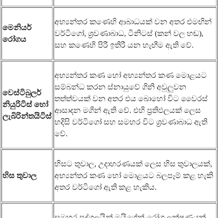
අභ්‍යන්තර කණෙහි ආබාධයක් වන අතර එමඟින්
මෙනියර්
වර්ටිගෝ, ශ්‍රවණාබාධ, ටිනිටස් (කන් වල හඬ),
රෝගය
සහ කණෙහි පිරී ඉතිරී යන හැඟීම ඇති වේ.
අභ්‍යන්තර කණ හෝ අභ්‍යන්තර කණ මොළයට
සම්බන්ධ කරන ස්නායුවේ ගිනි අවුලුවන
වෙස්ටිබුලර්
තත්ත්වයක් වන අතර එය බොහෝ විට වෛරස්
නියුරිටිස් හෝ
ආසාදන මගින් ඇති වේ. එහි ප්‍රතිඵලයක් ලෙස
ලැබිරින්තයිටිස්
හදිසි වර්ටිගෝ සහ සමහර විට ශ්‍රවණාබාධ ඇති
වේ.
හිසට තුවාල, උදාහරණයක් ලෙස හිස තුවාලයක්,
හිස තුවාල
අභ්‍යන්තර කණ හෝ මොළයට බලපෑම් කළ හැකි
අතර වර්ටිගෝ ඇති කළ හැකිය.
සමහර පුද්ගලයින් මයිග්‍රේන් රෝග ලක්ෂණයක්