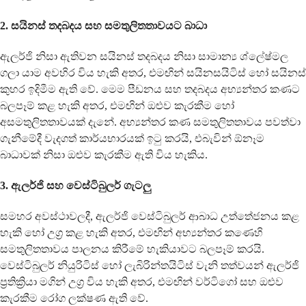
2. සයිනස් තදබදය සහ සමතුලිතතාවයට බාධා
ඇලර්ජි නිසා ඇතිවන සයිනස් තදබදය නිසා සාමාන්‍ය ශ්ලේෂ්මල
ගලා යාම අවහිර විය හැකි අතර, එමඟින් සයිනසයිටිස් හෝ සයිනස්
කුහර ඉදිමීම ඇති වේ. මෙම පීඩනය සහ තදබදය අභ්‍යන්තර කණට
බලපෑම් කළ හැකි අතර, එමඟින් ඔළුව කැරකීම හෝ
අසමතුලිතතාවයක් දැනේ. අභ්‍යන්තර කණ සමතුලිතතාවය පවත්වා
ගැනීමේදී වැදගත් කාර්යභාරයක් ඉටු කරයි, එබැවින් ඕනෑම
බාධාවක් නිසා ඔළුව කැරකීම ඇති විය හැකිය.
3. ඇලර්ජි සහ වෙස්ටිබුලර් ගැටලු
සමහර අවස්ථාවලදී, ඇලර්ජි වෙස්ටිබුලර් ආබාධ උත්තේජනය කළ
හැකි හෝ උග්‍ර කළ හැකි අතර, එමඟින් අභ්‍යන්තර කණෙහි
සමතුලිතතාවය පාලනය කිරීමේ හැකියාවට බලපෑම් කරයි.
වෙස්ටිබුලර් නියුරිටිස් හෝ ලැබිරින්තයිටිස් වැනි තත්වයන් ඇලර්ජි
ප්‍රතික්‍රියා මගින් උග්‍ර විය හැකි අතර, එමඟින් වර්ටිගෝ සහ ඔළුව
කැරකීම රෝග ලක්ෂණ ඇති වේ.