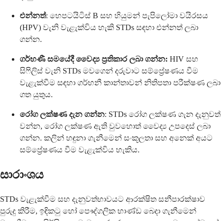
එන්නත්
: හෙපටයිටිස් B සහ හියුමන් පැපිලෝමා වයිරසය
(HPV) වැනි වැළැක්විය හැකි STDs සඳහා එන්නත් ලබා
ගන්න.
ගර්භණී සමයේදී වෛද්‍ය ප්‍රතිකාර ලබා ගන්න:
HIV සහ
සිෆිලිස් වැනි STDs මවගෙන් දරුවාට සම්ප්‍රේෂණය වීම
වැළැක්වීම සඳහා ගර්භනී කාන්තාවන් නිතිපතා පරීක්ෂණ ලබා
ගත යුතුය.
රෝග ලක්ෂණ දැන ගන්න
: STDs රෝග ලක්ෂණ ගැන දැනුවත්
වන්න, රෝග ලක්ෂණ ඇති වුවහොත් වෛද්‍ය උපදෙස් ලබා
ගන්න. කලින් හඳුනා ගැනීමෙන් සංකූලතා සහ අනෙක් අයට
සම්ප්‍රේෂණය වීම වැළැක්විය හැකිය.
සාරාංශය
STDs වැළැක්වීම සහ දැනුවත්භාවයට ආරක්ෂිත සනීපාරක්ෂාව
පුරුදු කිරීම, ඉඳිකටු හෝ පෞද්ගලික භාණ්ඩ බෙදා ගැනීමෙන්