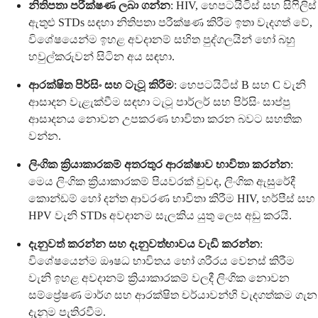
නිතිපතා පරීක්ෂණ ලබා ගන්න
: HIV, හෙපටයිටිස් සහ සිෆිලිස්
ඇතුළු STDs සඳහා නිතිපතා පරීක්ෂණ කිරීම ඉතා වැදගත් වේ,
විශේෂයෙන්ම ඉහළ අවදානම් සහිත පුද්ගලයින් හෝ බහු
හවුල්කරුවන් සිටින අය සඳහා.
ආරක්ෂිත පිර්සිං සහ ටැටූ කිරීම
: හෙපටයිටිස් B සහ C වැනි
ආසාදන වැළැක්වීම සඳහා ටැටූ පාර්ලර් සහ පිර්සිං සාප්පු
ආසාදනය නොවන උපකරණ භාවිතා කරන බවට සහතික
වන්න.
ලිංගික ක්‍රියාකාරකම් අතරතුර ආරක්ෂාව භාවිතා කරන්න
:
මෙය ලිංගික ක්‍රියාකාරකම් පියවරක් වුවද, ලිංගික ඇසුරේදී
කොන්ඩම් හෝ දන්ත ආවරණ භාවිතා කිරීම HIV, හර්පීස් සහ
HPV වැනි STDs අවදානම සැලකිය යුතු ලෙස අඩු කරයි.
දැනුවත් කරන්න සහ දැනුවත්භාවය වැඩි කරන්න
:
විශේෂයෙන්ම ඖෂධ භාවිතය හෝ ශරීරය වෙනස් කිරීම
වැනි ඉහළ අවදානම් ක්‍රියාකාරකම් වලදී ලිංගික නොවන
සම්ප්‍රේෂණ මාර්ග සහ ආරක්ෂිත චර්යාවන්හි වැදගත්කම ගැන
දැනුම පැතිරවීම.