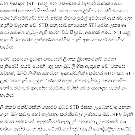
වන ආසාදන (STIs) යනු ජන සෞඛ්‍යයේ වැදගත් මාතෘකා වේ.
බොහෝ දෙනෙක් සිතන්නේ මෙම යෙදුම් ලිංගිකව එක්වීම සමඟ
පමණක් සම්බන්ධ බවයි, නමුත් ඒවාට පුළුල් අර්ථයක් ඇති බව දැන
ගැනීම වැදගත් වේ. STD යනු සාමාන්‍යයෙන් STI රෝග ලක්ෂණ
හෝ සෞඛ්‍ය ගැටලු ඇති කරන විට සිදුවේ. අනෙක් අතට, STI යනු
සෑම විටම රෝග ලක්ෂණ පෙන්විය හැකි ආසාදනයක් නොවිය
හැකිය.
මෙම ආසාදන ප්‍රධාන වශයෙන් ලිංගික ක්‍රියාකාරකම් හරහා
පැතිරෙයි, එයට යෝනි, ගුද සහ මුඛ ලිංගික ඇතුළත් වේ. කෙසේ
වෙතත්, ඔබට ලිංගික නොවන ආකාරවලින්ද සමහර STDs සහ STIs
ලබා ගත හැකිය. උදාහරණයක් ලෙස, එකම ඉඳිකටු බෙදා ගැනීම
හෝ සමට සම ආසන්න ස්පර්ශය මගින් මෙම ආසාදන පැතිර යා
හැකිය.
ලිංගිකව එක්වීමකින් තොරව ඔබට STD එකක් ලැබෙනවාද යන්න
ගැන ඔබ කවදා හෝ කල්පනා කර තිබේද? උත්තරය ඔව්. HPV වැනි
සමහර තත්වයන්, ඇතුළුවීමක් ඇතුළත් නොවන ළං සම්බන්ධතා
හරහා පැතිර යා හැකිය. රේසර් හෝ තුවා වැනි පෞද්ගලික භාණ්ඩ