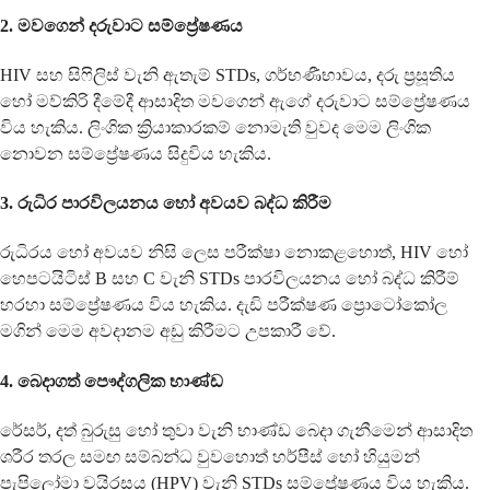
2.
මවගෙන් දරුවාට සම්ප්‍රේෂණය
HIV සහ සිෆිලිස් වැනි ඇතැම් STDs, ගර්භණීභාවය, දරු ප්‍රසූතිය
හෝ මව්කිරි දීමේදී ආසාදිත මවගෙන් ඇගේ දරුවාට සම්ප්‍රේෂණය
විය හැකිය. ලිංගික ක්‍රියාකාරකම් නොමැති වුවද මෙම ලිංගික
නොවන සම්ප්‍රේෂණය සිදුවිය හැකිය.
3.
රුධිර පාරවිලයනය හෝ අවයව බද්ධ කිරීම
රුධිරය හෝ අවයව නිසි ලෙස පරීක්ෂා නොකළහොත්, HIV හෝ
හෙපටයිටිස් B සහ C වැනි STDs පාරවිලයනය හෝ බද්ධ කිරීම්
හරහා සම්ප්‍රේෂණය විය හැකිය. දැඩි පරීක්ෂණ ප්‍රොටෝකෝල
මගින් මෙම අවදානම අඩු කිරීමට උපකාරී වේ.
4.
බෙදාගත් පෞද්ගලික භාණ්ඩ
රේසර්, දත් බුරුසු හෝ තුවා වැනි භාණ්ඩ බෙදා ගැනීමෙන් ආසාදිත
ශරීර තරල සමඟ සම්බන්ධ වුවහොත් හර්පීස් හෝ හියුමන්
පැපිලෝමා වයිරසය (HPV) වැනි STDs සම්ප්‍රේෂණය විය හැකිය.