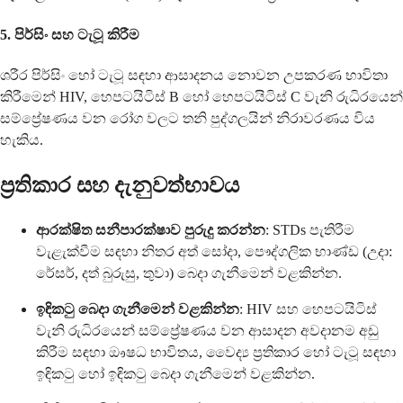
5.
පිර්සිං සහ ටැටූ කිරීම
ශරීර පිර්සිං හෝ ටැටූ සඳහා ආසාදනය නොවන උපකරණ භාවිතා
කිරීමෙන් HIV, හෙපටයිටිස් B හෝ හෙපටයිටිස් C වැනි රුධිරයෙන්
සම්ප්‍රේෂණය වන රෝග වලට තනි පුද්ගලයින් නිරාවරණය විය
හැකිය.
ප්‍රතිකාර සහ දැනුවත්භාවය
ආරක්ෂිත සනීපාරක්ෂාව පුරුදු කරන්න
: STDs පැතිරීම
වැළැක්වීම සඳහා නිතර අත් සෝදා, පෞද්ගලික භාණ්ඩ (උදා:
රේසර්, දත් බුරුසු, තුවා) බෙදා ගැනීමෙන් වළකින්න.
ඉඳිකටු බෙදා ගැනීමෙන් වළකින්න
: HIV සහ හෙපටයිටිස්
වැනි රුධිරයෙන් සම්ප්‍රේෂණය වන ආසාදන අවදානම අඩු
කිරීම සඳහා ඖෂධ භාවිතය, වෛද්‍ය ප්‍රතිකාර හෝ ටැටූ සඳහා
ඉඳිකටු හෝ ඉඳිකටු බෙදා ගැනීමෙන් වළකින්න.