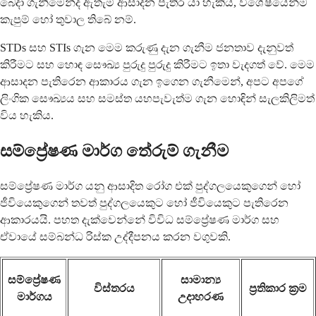
බෙදා ගැනීමෙන්ද ඇතැම් ආසාදන පැතිර යා හැකිය, විශේෂයෙන්ම
කැපුම් හෝ තුවාල තිබේ නම්.
STDs සහ STIs ගැන මෙම කරුණු දැන ගැනීම ජනතාව දැනුවත්
කිරීමට සහ හොඳ සෞඛ්‍ය පුරුදු පුරුදු කිරීමට ඉතා වැදගත් වේ. මෙම
ආසාදන පැතිරෙන ආකාරය ගැන ඉගෙන ගැනීමෙන්, අපට අපගේ
ලිංගික සෞඛ්‍යය සහ සමස්ත යහපැවැත්ම ගැන හොඳින් සැලකිලිමත්
විය හැකිය.
සම්ප්‍රේෂණ මාර්ග තේරුම් ගැනීම
සම්ප්‍රේෂණ මාර්ග යනු ආසාදිත රෝග එක් පුද්ගලයෙකුගෙන් හෝ
ජීවියෙකුගෙන් තවත් පුද්ගලයෙකුට හෝ ජීවියෙකුට පැතිරෙන
ආකාරයයි. පහත දැක්වෙන්නේ විවිධ සම්ප්‍රේෂණ මාර්ග සහ
ඒවායේ සම්බන්ධ රිස්ක උද්දීපනය කරන වගුවකි.
සම්ප්‍රේෂණ
සාමාන්‍ය
විස්තරය
ප්‍රතිකාර ක්‍රම
මාර්ගය
උදාහරණ