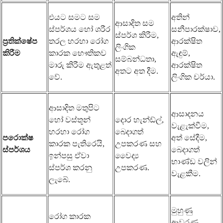
එයට සමට සම
අතින්
ආසාදිත සම
ස්පර්ශය හෝ ශරීර
සනීපාරක්ෂාව,
ස්පර්ශ කිරීම,
ප්‍රතික්ෂේප
තරල හරහා රෝග
ආරක්ෂිත
ලිංගික
කිරීම
කාරක භෞතිකව
ඇඳුම්,
සම්බන්ධතා,
මාරු කිරීම ඇතුළත්
ආරක්ෂිත
අතට අත දීම.
වේ.
ලිංගික චර්යා.
ආසාදිත මතුපිට
ආසාදනය
හෝ වස්තූන්
දොර හැන්ඩ්ල්,
වැළැක්වීම,
හරහා රෝග
බෙදාගත්
පරොක්ෂ
අත් සේදීම,
කාරක පැතිරෙයි,
උපකරණ සහ
ස්පර්ශය
බෙදාගත්
ඉන්පසු ඒවා
වෛද්‍ය
භාණ්ඩ වලින්
ස්පර්ශ කරනු
උපකරණ.
වැළකීම.
ලැබේ.
මුහුණු
රෝග කාරක
ආවරණ