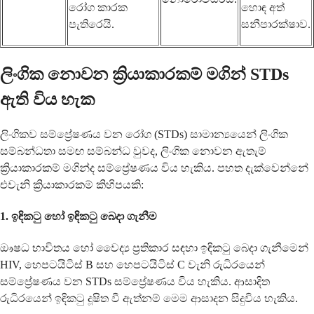
රෝග කාරක
හොඳ අත්
පැතිරෙයි.
සනීපාරක්ෂාව.
ලිංගික නොවන ක්‍රියාකාරකම් මගින් STDs
ඇති විය හැක
ලිංගිකව සම්ප්‍රේෂණය වන රෝග (STDs) සාමාන්‍යයෙන් ලිංගික
සම්බන්ධතා සමඟ සම්බන්ධ වුවද, ලිංගික නොවන ඇතැම්
ක්‍රියාකාරකම් මගින්ද සම්ප්‍රේෂණය විය හැකිය. පහත දැක්වෙන්නේ
එවැනි ක්‍රියාකාරකම් කිහිපයකි:
1.
ඉඳිකටු හෝ ඉඳිකටු බෙදා ගැනීම
ඖෂධ භාවිතය හෝ වෛද්‍ය ප්‍රතිකාර සඳහා ඉඳිකටු බෙදා ගැනීමෙන්
HIV, හෙපටයිටිස් B සහ හෙපටයිටිස් C වැනි රුධිරයෙන්
සම්ප්‍රේෂණය වන STDs සම්ප්‍රේෂණය විය හැකිය. ආසාදිත
රුධිරයෙන් ඉඳිකටු දූෂිත වී ඇත්නම් මෙම ආසාදන සිදුවිය හැකිය.