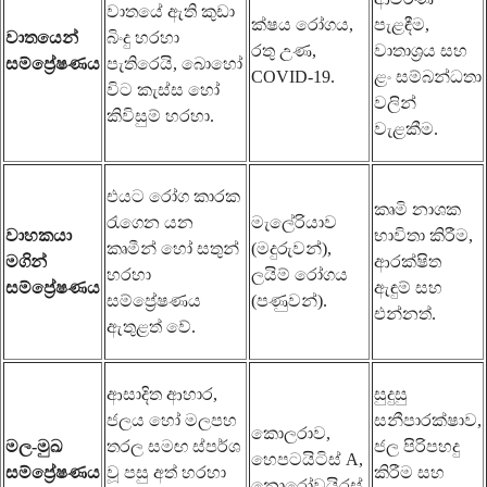
වාතයේ ඇති කුඩා
ක්ෂය රෝගය,
පැළඳීම,
වාතයෙන්
බිංදු හරහා
රතු උණ,
වාතාශ්‍රය සහ
සම්ප්‍රේෂණය
පැතිරෙයි, බොහෝ
COVID-19.
ළං සම්බන්ධතා
විට කැස්ස හෝ
වලින්
කිවිසුම් හරහා.
වැළකීම.
එයට රෝග කාරක
කෘමි නාශක
රැගෙන යන
මැලේරියාව
වාහකයා
භාවිතා කිරීම,
කෘමීන් හෝ සතුන්
(මදුරුවන්),
මගින්
ආරක්ෂිත
හරහා
ලයිම් රෝගය
සම්ප්‍රේෂණය
ඇඳුම් සහ
සම්ප්‍රේෂණය
(පණුවන්).
එන්නත්.
ඇතුළත් වේ.
ආසාදිත ආහාර,
සුදුසු
ජලය හෝ මලපහ
සනීපාරක්ෂාව,
කොලරාව,
මල-මුඛ
තරල සමඟ ස්පර්ශ
ජල පිරිපහදු
හෙපටයිටිස් A,
සම්ප්‍රේෂණය
වූ පසු අත් හරහා
කිරීම සහ
නොරෝවයිරස්.