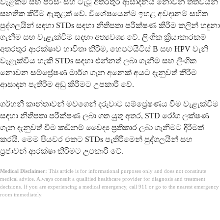
වැළකීම සහ පිර්සිං සහ ටැටූ අතරතුර ආසාදනය නොවන තත්වයන්
සහතික කිරීම ඇතුළත් වේ. විශේෂයෙන්ම ඉහළ අවදානම් සහිත
පුද්ගලයින් සඳහා STDs සඳහා නිතිපතා පරීක්ෂණ කිරීම කලින් හඳුනා
ගැනීම සහ වැළැක්වීම සඳහා අත්‍යවශ්‍ය වේ. ලිංගික ක්‍රියාකාරකම්
අතරතුර ආරක්ෂාව භාවිතා කිරීම, හෙපටයිටිස් B සහ HPV වැනි
වැළැක්විය හැකි STDs සඳහා එන්නත් ලබා ගැනීම සහ ලිංගික
නොවන සම්ප්‍රේෂණ මාර්ග ගැන අනෙක් අයට දැනුවත් කිරීම
ආසාදන පැතිරීම අඩු කිරීමට උපකාරී වේ.
ගර්භනී කාන්තාවන් මවගෙන් දරුවාට සම්ප්‍රේෂණය වීම වැළැක්වීම
සඳහා නිතිපතා පරීක්ෂණ ලබා ගත යුතු අතර, STD රෝග ලක්ෂණ
ගැන දැනුවත් වීම කඩිනම් වෛද්‍ය ප්‍රතිකාර ලබා ගැනීමට දිරිමත්
කරයි. මෙම පියවර එකට STDs පැතිරීමෙන් පුද්ගලයින් සහ
ප්‍රජාවන් ආරක්ෂා කිරීමට උපකාරී වේ.
Medical Disclaimer:
This article is for informational purposes only and does not constitute
medical advice. Always consult a qualified healthcare provider for diagnosis and treatment
decisions. If you are experiencing a medical emergency, call 911 or go to the nearest emergency
room immediately.