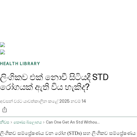
Benchmarks
Stories
FAQ
Sign up / Log in
HEALTH LIBRARY
ලිංගිකව එක් නොවී සිටියදී STD
රෝගයක් ඇති විය හැකිද?
අවසන් වරට යාවත්කාලීන කළේ
2025 නවම් 14
නිවස
සෞඛ්‍ය බ්ලොගය
Can One Get An Std Without Having Sex
ලිංගිකව සම්ප්‍රේෂණය වන රෝග (STDs) සහ ලිංගිකව සම්ප්‍රේෂණය