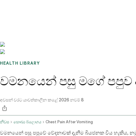
Benchmarks
Stories
FAQ
Sign up / Log in
HEALTH LIBRARY
වමනයෙන් පසු මගේ පපුව 
අවසන් වරට යාවත්කාලීන කළේ
2026 නවම් 8
නිවස
සෞඛ්‍ය බ්ලොගය
Chest Pain After Vomiting
වමනයෙන් පසු පපුවේ වේදනාවක් දැනීම බියජනක විය හැකිය, නමු