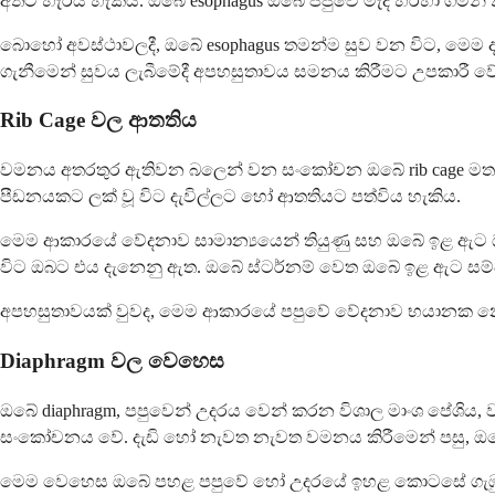
අතට හැරිය හැකිය. ඔබේ esophagus ඔබේ පපුවේ මැද හරහා ගමන
බොහෝ අවස්ථාවලදී, ඔබේ esophagus තමන්ම සුව වන විට, මෙම දැව
ගැනීමෙන් සුවය ලැබීමේදී අපහසුතාවය සමනය කිරීමට උපකාරී වේ
Rib Cage වල ආතතිය
වමනය අතරතුර ඇතිවන බලෙන් වන සංකෝචන ඔබේ rib cage මත ආතති
පීඩනයකට ලක් වූ විට දැවිල්ලට හෝ ආතතියට පත්විය හැකිය.
මෙම ආකාරයේ වේදනාව සාමාන්‍යයෙන් තියුණු සහ ඔබේ ඉළ ඇට ඔස්
විට ඔබට එය දැනෙනු ඇත. ඔබේ ස්ටර්නම් වෙත ඔබේ ඉළ ඇට සම්බන්
අපහසුතාවයක් වුවද, මෙම ආකාරයේ පපුවේ වේදනාව භයානක නොවේ
Diaphragm වල වෙහෙස
ඔබේ diaphragm, පපුවෙන් උදරය වෙන් කරන විශාල මාංශ පේශිය,
සංකෝචනය වේ. දැඩි හෝ නැවත නැවත වමනය කිරීමෙන් පසු, ඔබේ
මෙම වෙහෙස ඔබේ පහළ පපුවේ හෝ උදරයේ ඉහළ කොටසේ ගැඹුරු, වේ