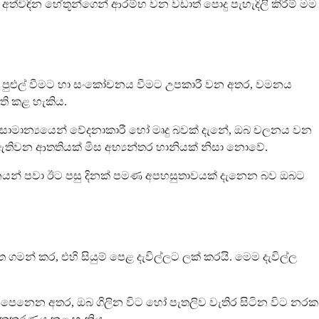
විඳින හේතූන්ගෙන් ආරම්භ වන වඩාත් පොදු පැහැදිලි කිරීම් මම
 පපුව පුළුල් වීමට හා සංකෝචනය වීමට උපකාරී වන අතර, වමනය
ති කළ හැකිය.
ාමාන්‍යයෙන් වේදනාකාරී හෝ මෘදු බවක් දැනේ, ඔබ චලනය වන
ඇතිවන ආතතියක් මිස අභ්‍යන්තර හානියක් නිසා නොවේ.
නයන් පවා ඊට පසු දිනක් පමණ අපහසුතාවයක් දැනෙන බව ඔබට
 කර, එහි සියුම් පෙළ දැවිල්ලට ලක් කරයි. මෙම දැවිල්ල
පී පෙනෙන අතර, ඔබ ගිලින විට හෝ පැතලිව වැතිර සිටින විට නරක