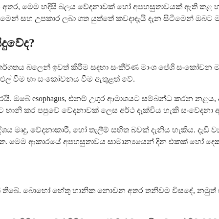
යා කරන අතර, මෙම හදිසි බලය වේදනාවක් හෝ අපහසුතාවයක් ඇති කළ
ැනීමෙන් සහ උපකාර ලබා ගත යුත්තේ කවදාදැයි දැන සිටීමෙන් ඔබ
දුවේද?
ර්ගතය බලෙන් ඉවත් කිරීම සඳහා සංකීර්ණ මාංශ පේශි සංකෝචන මාල
ුළුල් වීම හා සංකෝචනය වීම ඇතුළත් වේ.
ඇති කරයි. ඔබේ esophagus, එනම් උගුර ආමාශයට සම්බන්ධ කරන නළ
ක වලට හානි කර පපුවේ වේදනාවක් ලෙස අර්ථ දැක්විය හැකි සංවේදනා
ය මෘදු, වේදනාකාරී, හෝ තැලීම් සහිත බවක් දැනිය හැකිය. දැඩි
 වී ඇත. මෙම ආකාරයේ අපහසුතාවය සාමාන්‍යයෙන් දින එකක් හෝ 
 තිබේ. බොහෝ හේතු හානික නොවන අතර තනිවම විසඳේ, නමුත් ඒව