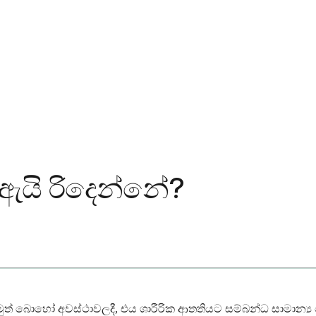
ඇයි රිදෙන්නේ?
ත් බොහෝ අවස්ථාවලදී, එය ශාරීරික ආතතියට සම්බන්ධ සාමාන්‍ය