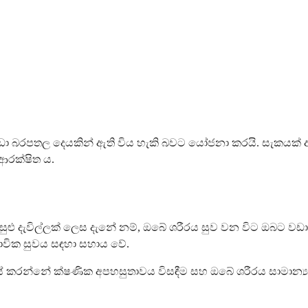
රපතල දෙයකින් ඇති විය හැකි බවට යෝජනා කරයි. සැකයක් ඇත්න
රක්ෂිත ය.
ු දැවිල්ලක් ලෙස දැනේ නම්, ඔබේ ශරීරය සුව වන විට ඔබට වඩාත
භාවික සුවය සඳහා සහාය වේ.
කරන්නේ ක්ෂණික අපහසුතාවය විසඳීම සහ ඔබේ ශරීරය සාමාන්‍ය තත