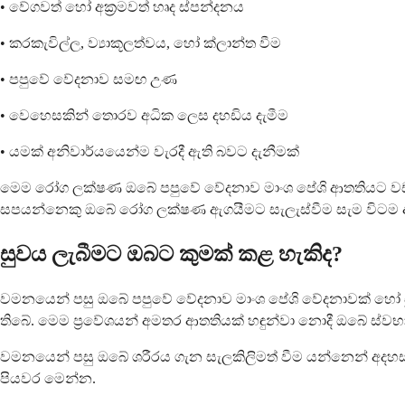
• වේගවත් හෝ අක්‍රමවත් හෘද ස්පන්දනය
• කරකැවිල්ල, ව්‍යාකූලත්වය, හෝ ක්ලාන්ත වීම
• පපුවේ වේදනාව සමඟ උණ
• වෙහෙසකින් තොරව අධික ලෙස දහඩිය දැමීම
• යමක් අනිවාර්යයෙන්ම වැරදී ඇති බවට දැනීමක්
මෙම රෝග ලක්ෂණ ඔබේ පපුවේ වේදනාව මාංශ පේශි ආතතියට වඩා බ
සපයන්නෙකු ඔබේ රෝග ලක්ෂණ ඇගයීමට සැලැස්වීම සැම විටම ආ
සුවය ලැබීමට ඔබට කුමක් කළ හැකිද?
වමනයෙන් පසු ඔබේ පපුවේ වේදනාව මාංශ පේශි වේදනාවක් හෝ සුළ
තිබේ. මෙම ප්‍රවේශයන් අමතර ආතතියක් හඳුන්වා නොදී ඔබේ ස්ව
වමනයෙන් පසු ඔබේ ශරීරය ගැන සැලකිලිමත් වීම යන්නෙන් අදහස් 
පියවර මෙන්න.