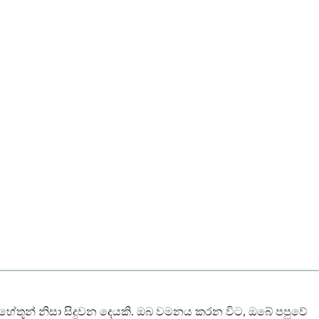
 හේතූන් නිසා සිදුවන දෙයකි. ඔබ වමනය කරන විට, ඔබේ පපුවේ