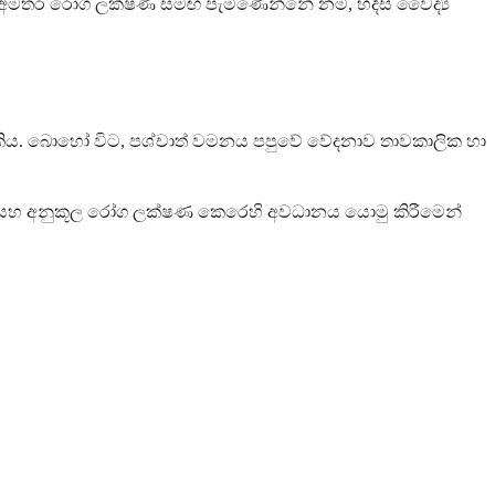
මතර රෝග ලක්ෂණ සමඟ පැමිණෙන්නේ නම්, හදිසි වෛද්‍ය
 හැකිය. බොහෝ විට, පශ්චාත් වමනය පපුවේ වේදනාව තාවකාලික හා
ාවය, සහ අනුකූල රෝග ලක්ෂණ කෙරෙහි අවධානය යොමු කිරීමෙන්