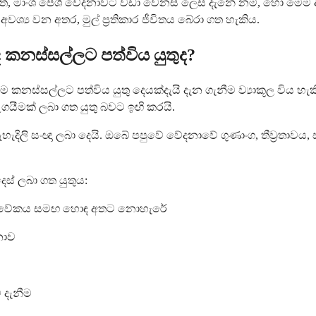
මාංශ පේශි වේදනාවට වඩා වෙනස් ලෙස දැනේ නම්, හෝ මෙම අ
ශ්‍ය වන අතර, මුල් ප්‍රතිකාර ජීවිතය බේරා ගත හැකිය.
කනස්සල්ලට පත්විය යුතුද?
ම කනස්සල්ලට පත්විය යුතු දෙයක්දැයි දැන ගැනීම ව්‍යාකූල විය
යීමක් ලබා ගත යුතු බවට ඉඟි කරයි.
හැදිලි සංඥා ලබා දෙයි. ඔබේ පපුවේ වේදනාවේ ගුණාංග, තීව්‍රත
ස් ලබා ගත යුතුය:
එය විවේකය සමඟ හොඳ අතට නොහැරේ
නාව
 දැනීම