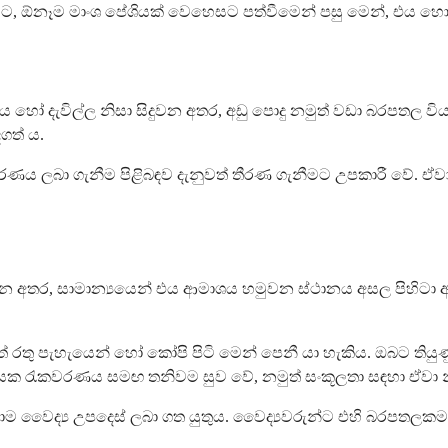
ිට, ඕනෑම මාංශ පේශියක් වෙහෙසට පත්වීමෙන් පසු මෙන්, එය හ
 දැවිල්ල නිසා සිදුවන අතර, අඩු පොදු නමුත් වඩා බරපතල විය හැක
ගත් ය.
කවරණය ලබා ගැනීම පිළිබඳව දැනුවත් තීරණ ගැනීමට උපකාරී වේ. 
මක් වන අතර, සාමාන්‍යයෙන් එය ආමාශය හමුවන ස්ථානය අසල පිහිටා
මත් රතු පැහැයෙන් හෝ කෝපි පිටි මෙන් පෙනී යා හැකිය. ඔබට තියු
ක රැකවරණය සමඟ තනිවම සුව වේ, නමුත් සංකූලතා සඳහා ඒවා නිර
 වෛද්‍ය උපදෙස් ලබා ගත යුතුය. වෛද්‍යවරුන්ට එහි බරපතලකම