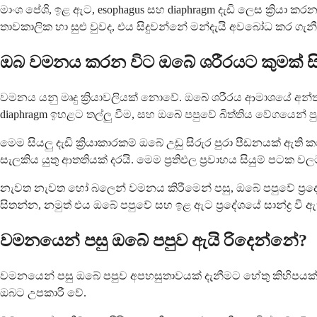
මාංශ පේශි, ඉළ ඇට, esophagus සහ diaphragm දැඩි ලෙස ක්‍රි
තාවකාලික හා සුළු වුවද, එය සිදුවන්නේ මන්දැයි අවබෝධ කර ග
ඔබ වමනය කරන විට ඔබේ ශරීරයට කුමක් සි
වමනය යනු මෘදු ක්‍රියාවලියක් නොවේ. ඔබේ ශරීරය ආමාශයේ අන්ත
diaphragm ඉහළට තල්ලු වීම, සහ ඔබේ පපුවේ බිත්තිය වේගයෙන් ප
මෙම සියලු දැඩි ක්‍රියාකාරකම් ඔබේ උඩු සිරුර පුරා පීඩනයක් 
සැලකිය යුතු ආතතියක් දරයි. මෙම ප්‍රතිඵල ප්‍රවාහය සියුම් පට
නැවත නැවත හෝ බලෙන් වමනය කිරීමෙන් පසු, ඔබේ පපුවේ ප්‍රදේශ
සිතන්න, නමුත් එය ඔබේ පපුවේ සහ ඉළ ඇට ප්‍රදේශයේ සාන්ද්‍ර
වමනයෙන් පසු ඔබේ පපුව ඇයි රිදෙන්නේ?
වමනයෙන් පසු ඔබේ පපුව අපහසුතාවයක් දැනීමට හේතු කිහිපයක්
ඔබට උපකාරී වේ.