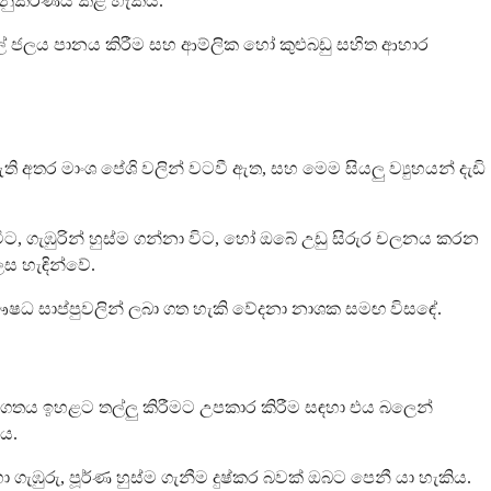
 අනුකරණය කළ හැකිය.
සිල් ජලය පානය කිරීම සහ ආම්ලික හෝ කුළුබඩු සහිත ආහාර
ර මාංශ පේශි වලින් වටවී ඇත, සහ මෙම සියලු ව්‍යුහයන් දැඩි
ට, ගැඹුරින් හුස්ම ගන්නා විට, හෝ ඔබේ උඩු සිරුර චලනය කරන
ස හැඳින්වේ.
ෂධ සාප්පුවලින් ලබා ගත හැකි වේදනා නාශක සමඟ විසඳේ.
්ගතය ඉහළට තල්ලු කිරීමට උපකාර කිරීම සඳහා එය බලෙන්
ය.
රු, පූර්ණ හුස්ම ගැනීම දුෂ්කර බවක් ඔබට පෙනී යා හැකිය.