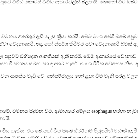
වේ විවිධ කොටස් විවිධ ආකාරවලින් බලපායි. බොහෝ විට ඔබට අත්
්වේ, වමනය අතරතුර දැඩි ලෙස ක්‍රියා කරයි. මෙම මාංශ පේශි ඔබේ
ා වේදනාකාරී, තද, හෝ ස්පර්ශ කිරීමට පවා වේදනාකාරී බවක් ඇ
 පපුවට විහිදෙන ආතතියක් ඇති කරයි. මෙම ආකාරයේ වේදනාව ස
රේ, සහ විවේකය සමඟ හොඳ අතට හැරේ. එය ශාරීරික වෙහෙස නිසා 
 වන ආතතිය වැඩි වේ. අන්තර්ජාලය හෝ ළඟා වීම වැනි සරල චල
වමනය සිදුවන විට, ආමාශයේ අම්ලය esophagus හරහා නැවත ගමන්
රයි.
 විය හැකිය. එය බොහෝ විට ඔබේ ස්ටර්නම් පිටුපසින් වඩාත් කැ