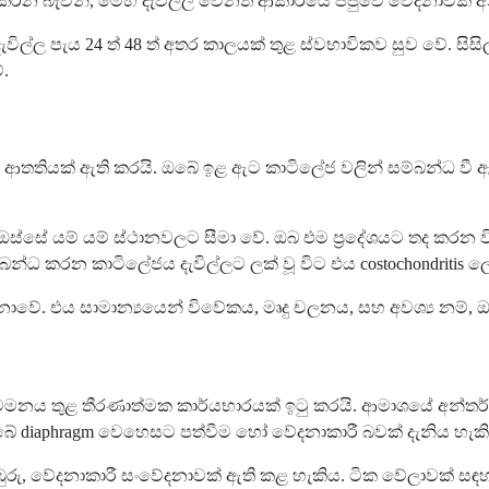
් කරන බැවින්, මෙහි දැවිල්ල වෙනත් ආකාරයේ පපුවේ වේදනාවක්
ිල්ල පැය 24 ත් 48 ත් අතර කාලයක් තුළ ස්වභාවිකව සුව වේ. සි
.
යක් ඇති කරයි. ඔබේ ඉළ ඇට කාටිලේජ වලින් සම්බන්ධ වී ඇති අත
සේ යම් යම් ස්ථානවලට සීමා වේ. ඔබ එම ප්‍රදේශයට තද කරන වි
ධ කරන කාටිලේජය දැවිල්ලට ලක් වූ විට එය costochondritis ලෙ
. එය සාමාන්‍යයෙන් විවේකය, මෘදු චලනය, සහ අවශ්‍ය නම්, ඖ
 වමනය තුළ තීරණාත්මක කාර්යභාරයක් ඉටු කරයි. ආමාශයේ අන්තර
 diaphragm වෙහෙසට පත්වීම හෝ වේදනාකාරී බවක් දැනිය හැකි
දනාකාරී සංවේදනාවක් ඇති කළ හැකිය. ටික වේලාවක් සඳහා ගැඹු