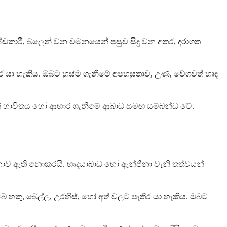
රචණ්ඩකාරී, බලෙන් වන වමනයෙන් පසුව සිදු වන අතර, දරාගත
තිර යා හැකිය. ඔබට හුස්ම ගැනීමේ අපහසුතාව, උණ, වේගවත් හෘද
පැන් භාවිතය හෝ ආහාර ගැනීමේ ආබාධ සමඟ සම්බන්ධ වේ.
දනාව ඇති නොකරයි. හෘදයාබාධ හෝ ඇන්ජිනා වැනි තත්වයන්
 හකු, බෙල්ල, උරහිස්, හෝ අත් වලට පැතිර යා හැකිය. ඔබට