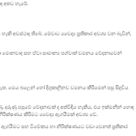
ොඳ අතට හැරේ.
ි අවස්ථාද තිබේ. මේවාට වෛද්‍ය ප්‍රතිකාර අවශ්‍ය වන බැවින්,
ඒවා මොනවාද සහ ඒවා සාමාන්‍ය පශ්චාත් වමනය වේදනාවෙන්
 ඇත. මෙය බලෙන් හෝ දිගුකාලීනව වමනය කිරීමෙන් පසු සිදුවිය
ණු, දරුණු පපුවේ වේදනාවක් ද අත්විඳිය හැකිය, එය ඉක්මනින් හොඳ
ීක්ෂණය කිරීමට වෛද්‍ය ඇගයීමක් අවශ්‍ය වේ.
 ඇගයීමට සහ විවේකය හා නිරීක්ෂණයට වඩා වෙනත් ප්‍රතිකාර