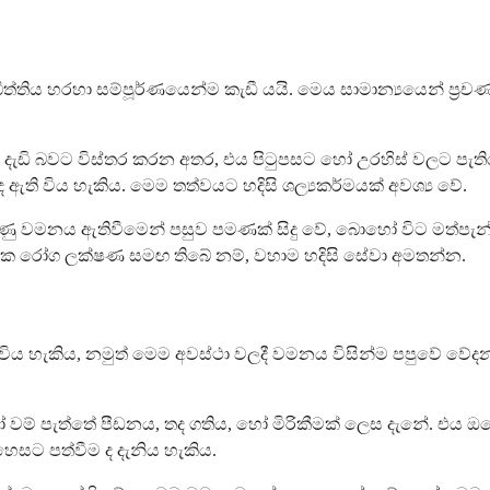
 බිත්තිය හරහා සම්පූර්ණයෙන්ම කැඩී යයි. මෙය සාමාන්‍යයෙන් ප්‍
 හා දැඩි බවට විස්තර කරන අතර, එය පිටුපසට හෝ උරහිස් වලට පැ
ද ඇති විය හැකිය. මෙම තත්වයට හදිසි ශල්‍යකර්මයක් අවශ්‍ය වේ.
 දරුණු වමනය ඇතිවීමෙන් පසුව පමණක් සිදු වේ, බොහෝ විට මත්
ක රෝග ලක්ෂණ සමඟ තිබේ නම්, වහාම හදිසි සේවා අමතන්න.
විය හැකිය, නමුත් මෙම අවස්ථා වලදී වමනය විසින්ම පපුවේ වේ
වම් පැත්තේ පීඩනය, තද ගතිය, හෝ මිරිකීමක් ලෙස දැනේ. එය ඔබේ
හෙසට පත්වීම ද දැනිය හැකිය.