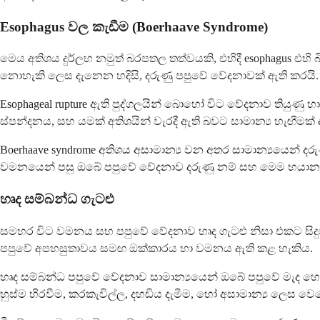
Esophagus වල කැඩීම (Boerhaave Syndrome)
මෙය අතිශය දුර්ලභ නමුත් බරපතල තත්වයකි, එහිදී esophagus එහි
නොහැකි ලෙස දැනෙන හදිසි, දරුණු පපුවේ වේදනාවක් ඇති කරයි.
Esophageal rupture ඇති පුද්ගලයින් බොහෝ විට වේදනාව තියුණු
ස්පන්දනය, සහ යමක් අතිශයින් වැරදී ඇති බවට සාමාන්‍ය හැඟීමක් 
Boerhaave syndrome අතිශය අසාමාන්‍ය වන අතර සාමාන්‍යයෙන්
වමනයෙන් පසු ඔබේ පපුවේ වේදනාව දරුණු නම් සහ මෙම භයාන
හෘද සම්බන්ධ ගැටළු
සමහර විට වමනය සහ පපුවේ වේදනාව හෘද ගැටළු නිසා එකට සිදු
පපුවේ අපහසුතාවය සමඟ ඔක්කාරය හා වමනය ඇති කළ හැකිය.
හෘද සම්බන්ධ පපුවේ වේදනාව සාමාන්‍යයෙන් ඔබේ පපුවේ මැද හෝ 
හුස්ම හිරවීම, කරකැවිල්ල, දහඩිය දැමීම, හෝ අසාමාන්‍ය ලෙස වෙ