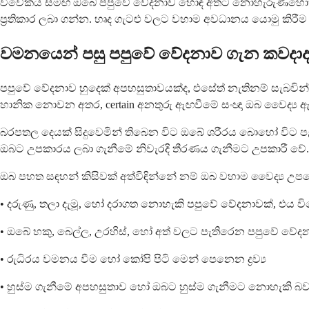
විවේකය සමඟ ඔබේ පපුවේ වේදනාව හොඳ අතට නොහැරුණහොත්, 
ප්‍රතිකාර ලබා ගන්න. හෘද ගැටළු වලට වහාම අවධානය යොමු කිරීම අව
වමනයෙන් පසු පපුවේ වේදනාව ගැන කවදාද 
පපුවේ වේදනාව හුදෙක් අපහසුතාවයක්ද, එසේත් නැතිනම් සැබවින්
හානික නොවන අතර, certain අනතුරු ඇඟවීමේ සංඥා ඔබ වෛද්‍ය ඇග
බරපතල දෙයක් සිදුවෙමින් තිබෙන විට ඔබේ ශරීරය බොහෝ විට පැ
ඔබට උපකාරය ලබා ගැනීමේ නිවැරදි තීරණය ගැනීමට උපකාරී වේ.
ඔබ පහත සඳහන් කිසිවක් අත්විඳින්නේ නම් ඔබ වහාම වෛද්‍ය උපදෙ
• දරුණු, තලා දැමූ, හෝ දරාගත නොහැකි පපුවේ වේදනාවක්, 
• ඔබේ හකු, බෙල්ල, උරහිස්, හෝ අත් වලට පැතිරෙන පපුවේ වේද
• රුධිරය වමනය වීම හෝ කෝපි පිටි මෙන් පෙනෙන ද්‍රව්‍ය
• හුස්ම ගැනීමේ අපහසුතාව හෝ ඔබට හුස්ම ගැනීමට නොහැකි බව