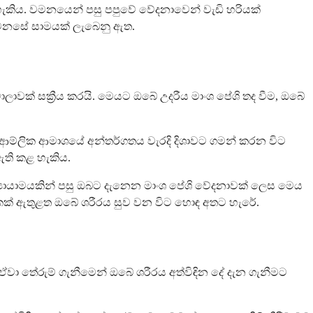
 හැකිය. වමනයෙන් පසු පපුවේ වේදනාවෙන් වැඩි හරියක්
ට මනසේ සාමයක් ලැබෙනු ඇත.
ාවක් සක්‍රීය කරයි. මෙයට ඔබේ උදරීය මාංශ පේශි තද වීම, ඔබේ
ය, ආම්ලික ආමාශයේ අන්තර්ගතය වැරදි දිශාවට ගමන් කරන විට
 ඇති කළ හැකිය.
 ව්‍යායාමයකින් පසු ඔබට දැනෙන මාංශ පේශි වේදනාවක් ලෙස මෙය
දෙකක් ඇතුළත ඔබේ ශරීරය සුව වන විට හොඳ අතට හැරේ.
ා තේරුම් ගැනීමෙන් ඔබේ ශරීරය අත්විඳින දේ දැන ගැනීමට