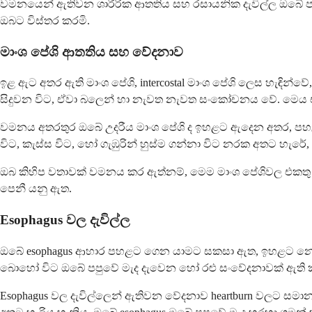
වමනයෙන් ඇතිවන ශාරීරික ආතතිය සහ රසායනික දැවිල්ල ඔබේ පපු
ඔබට විස්තර කරමි.
මාංශ පේශි ආතතිය සහ වේදනාව
ඉළ ඇට අතර ඇති මාංශ පේශි, intercostal මාංශ පේශි ලෙස හැඳින
සිදුවන විට, ඒවා බලෙන් හා නැවත නැවත සංකෝචනය වේ. මෙය ඒව
වමනය අතරතුර ඔබේ උදරීය මාංශ පේශි ද ඉහළට ඇදෙන අතර, පහළ
විට, කැස්ස විට, හෝ ගැඹුරින් හුස්ම ගන්නා විට නරක අතට හැ
ඔබ කිහිප වතාවක් වමනය කර ඇත්නම්, මෙම මාංශ පේශිවල එකතු
පෙනී යනු ඇත.
Esophagus වල දැවිල්ල
ඔබේ esophagus ආහාර පහළට ගෙන යාමට සකසා ඇත, ඉහළට නොවේ. 
බොහෝ විට ඔබේ පපුවේ මැද දැවෙන හෝ රළු සංවේදනාවක් ඇති ක
Esophagus වල දැවිල්ලෙන් ඇතිවන වේදනාව heartburn වලට සමාන