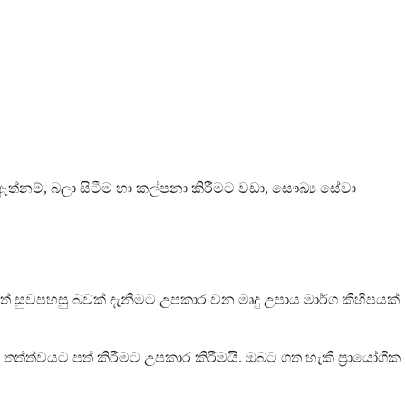
ම්, බලා සිටීම හා කල්පනා කිරීමට වඩා, සෞඛ්‍ය සේවා
් සුවපහසු බවක් දැනීමට උපකාර වන මෘදු උපාය මාර්ග කිහිපයක්
්ත්වයට පත් කිරීමට උපකාර කිරීමයි. ඔබට ගත හැකි ප්‍රායෝගික