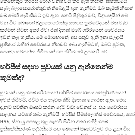
කෙනෙකුට හර්පීස් රෝග විනිශ්චය කර ඇති නිසාත්, ක්ෂිතිජයේ
සැබෑ බලාපොරොත්තුවක් තිබේදැයි දැන ගැනීමට ඔබ කැමති නිසාත්
ඔබ මෙහි පැමිණීමට ඉඩ ඇත. කෙටි පිළිතුර ඔව්, විද්‍යාඥයින් මේ
වන විට බොහෝ බලාපොරොත්තු සහගත ක්‍රමවේදයන් මත වැඩ
කරමින් සිටින අතර ඒවා එක් දිනක් ඔබේ ශරීරයෙන් වෛරසය
ඉවත් කළ හැකිය. මේ මොහොතේ, අප සතුව ඇති ඉතා ඵලදායී
ප්‍රතිකාර මඟින් වෛරසය නිහඬව තබා ගැනීමටත්, ඔබට පූර්ණ,
සෞඛ්‍ය සම්පන්න ජීවිතයක් ගත කිරීමටත් උපකාරී වේ.
හර්පීස් සඳහා සුවයක් යනු ඇත්තෙන්ම
කුමක්ද?
සුවයක් යනු ඔබේ ශරීරයෙන් හර්පීස් වෛරසය සම්පූර්ණයෙන්
ඉවත් කිරීමයි, එවිට එය නැවත කිසි දිනෙක නොඑනු ඇත. මෙය
දැනට පවතින ඖෂධ කරන දේට වඩා වෙනස් ය, එය වෛරසය
පාලනය යටතේ තබා ගැනීමයි. හර්පීස් සිම්ප්ලෙක්ස් වෛරසය, හෝ
HSV, ස්නායු සෛල තුළ සැඟවී සිටින අතර එහිදී ඔබේ
ප්‍රතිශක්තිකරණ පද්ධතියට සහ බොහෝ ඖෂධවලට එය ළඟා විය