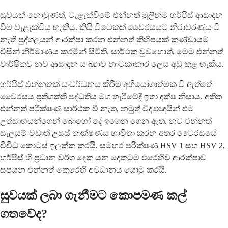
සුවයක් නොවුණත්, වැළැක්වීමේ එන්නත් මුලින්ම හර්පීස් ආසාදන
වීම වැළැක්විය හැකිය. කිසි විටෙකත් වෛරසයට නිරාවරණය වී
නැති පුද්ගලයන් ආරක්ෂා කරන එන්නත් කිහිපයක් කණ්ඩායම්
විසින් නිර්මාණය කරමින් සිටිති. සාර්ථක වුවහොත්, මෙම එන්නත්
වාර්ෂිකව නව ආසාදන සංඛ්‍යාව නාටකාකාර ලෙස අඩු කළ හැකිය.
හර්පීස් එන්නතක් සංවර්ධනය කිරීම අභියෝගාත්මක වී ඇත්තේ
වෛරසය ප්‍රතිශක්ති පද්ධතිය මග හැරීමේදී ඉතා දක්ෂ නිසාය. අතීත
එන්නත් පරීක්ෂණ සාර්ථක වී නැත, නමුත් විද්‍යාඥයින් එම
උත්සාහයන්ගෙන් බොහෝ දේ ඉගෙන ගෙන ඇත. නව එන්නත්
සැලසුම් වඩාත් උසස් තාක්ෂණය භාවිතා කරන අතර වෛරසයේ
විවිධ කොටස් ඉලක්ක කරයි. සමහර පරීක්ෂණ HSV 1 සහ HSV 2,
හර්පීස් හි ප්‍රධාන වර්ග දෙක යන දෙකටම එරෙහිව ආරක්ෂාව
සපයන එන්නත් කෙරෙහි අවධානය යොමු කරයි.
සුවයක් ලබා ගැනීමට කොපමණ කල්
ගතවේද?