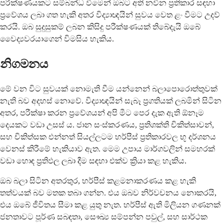
පරීක්ෂණයකට සම්බන්ධ වීමෙන් ඔබට අති නවීන ප්‍රතිකාර සඳහා
ප්‍රවේශය ලබා ගත හැකි අතර විද්‍යාඥයින් සුවය වෙත ළං වීමට උදව්
කරයි. ඔබ සුදුසුකම් ලබන කිසිදු පරීක්ෂණයක් තිබේදැයි ඔබේ
වෛද්‍යවරයාගෙන් විමසිය හැකිය.
නිගමනය
මේ වන විට සුවයක් නොමැති වීම යන්නෙන් බලාපොරොත්තුවක්
නැති බව අදහස් නොවේ. විද්‍යාඥයින් සැබෑ ප්‍රගතියක් ලබමින් සිටින
අතර, පරීක්ෂා කරන ප්‍රවේශයන් අපි මීට පෙර දැක ඇති ඕනෑම
දෙයකට වඩා උසස් ය. ජාන සංස්කරණය, ප්‍රතිශක්ති චිකිත්සාවන්,
සහ චිකිත්සක එන්නත් සියල්ලටම හර්පීස් ප්‍රතිකාරවල භූ දර්ශනය
වෙනස් කිරීමේ හැකියාව ඇත. මෙම උපාය මාර්ගවලින් සමහරක්
වඩා හොඳ ප්‍රතිඵල ලබා දීම සඳහා එක්ව ක්‍රියා කළ හැකිය.
ඔබ බලා සිටින අතරතුර, හර්පීස් කළමනාකරණය කළ හැකි
තත්වයක් බව මතක තබා ගන්න. එය ඔබව නිර්වචනය නොකරයි,
එය ඔබේ ජීවිතය සීමා කළ යුතු නැත. හර්පීස් ඇති මිලියන ගණනක්
ජනතාවට පූර්ණ සබඳතා, සෞඛ්‍ය සම්පන්න පවුල්, සහ සාර්ථක