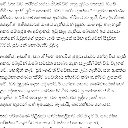
මේ වන විට හර්පීස් සමඟ ජීවත් වීම යනු සුවය එනතුරු ඔබේ
ජීවිතය අත්හිටුවීම නොවේ. ඔබට රෝග ලක්ෂණ කළමනාකරණය
කිරීමට සහ ඔබේ සෞඛ්‍යය ආරක්ෂා කිරීමට ඵලදායී විකල්ප තිබේ.
දෛනික ප්‍රතිවෛරස් ඖෂධ ගැනීමෙන් පුපුරා යාම අඩු කළ හැකි
අතර සම්ප්‍රේෂණ අවදානම අඩු කළ හැකිය. බොහෝ අය සොයා
ගන්නේ ඔවුන්ගේ පුපුරා යාම කාලයත් සමඟ අඩුවෙන් සිදුවන
බවයි, සුවයක් නොමැතිව වුවද.
ආතතිය, අසනීප, සහ නිදිමත නොවීම පුපුරා යාමට හේතු විය හැකි
අතර, එබැවින් ඔබේ සමස්ත සෞඛ්‍ය ගැන සැලකිලිමත් වීම වැදගත්
වේ. හොඳින් කෑම, ප්‍රමාණවත් විවේකයක් ලබා ගැනීම, සහ ආතතිය
කළමනාකරණය කිරීම වෛරසය නිහඬව තබා ගැනීමට උපකාරී
වේ. ඔබ මුහුණ දෙන දේ තේරුම් ගන්නා සහාය කණ්ඩායමක් හෝ
උපදේශකයෙකු සමඟ සම්බන්ධ වීම ඔබට ප්‍රයෝජනවත් විය
හැකිය. හර්පීස් ඉතා සුලභ වන අතර, එය පුද්ගලයන් හය
දෙනෙකුගෙන් එක් අයෙකුට බලපායි, ඔබ තනිවම නොවේ.
නව පර්යේෂණ පිළිබඳව යාවත්කාලීනව සිටීම ද වටී. සායනික
පරීක්ෂණ සැමවිටම සහභාගීවන්නන් සොයන අතර,