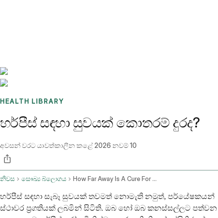
Benchmarks
Stories
FAQ
Sign up / Log in
HEALTH LIBRARY
හර්පීස් සඳහා සුවයක් කොතරම් දුරද?
අවසන් වරට යාවත්කාලීන කළේ
2026 නවම් 10
නිවස
සෞඛ්‍ය බ්ලොගය
How Far Away Is A Cure For Herpes
හර්පීස් සඳහා සැබෑ සුවයක් තවමත් නොමැති නමුත්, පර්යේෂකයන්
ස්ථාවර ප්‍රගතියක් ලබමින් සිටිති. ඔබ හෝ ඔබ කනස්සල්ලට පත්වන