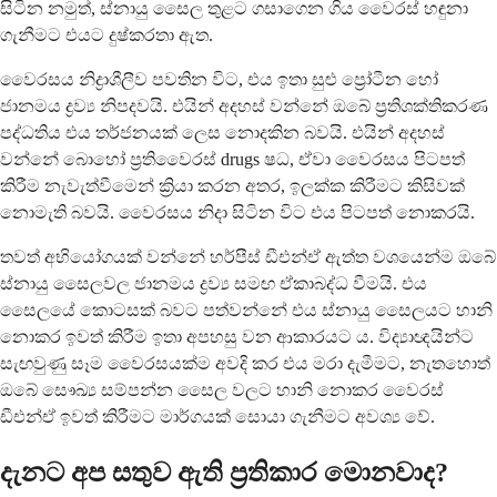
සිටින නමුත්, ස්නායු සෛල තුළට ගසාගෙන ගිය වෛරස් හඳුනා
ගැනීමට එයට දුෂ්කරතා ඇත.
වෛරසය නිද්‍රාශීලීව පවතින විට, එය ඉතා සුළු ප්‍රෝටීන හෝ
ජානමය ද්‍රව්‍ය නිපදවයි. එයින් අදහස් වන්නේ ඔබේ ප්‍රතිශක්තිකරණ
පද්ධතිය එය තර්ජනයක් ලෙස නොදකින බවයි. එයින් අදහස්
වන්නේ බොහෝ ප්‍රතිවෛරස් drugs ෂධ, ඒවා වෛරසය පිටපත්
කිරීම නැවැත්වීමෙන් ක්‍රියා කරන අතර, ඉලක්ක කිරීමට කිසිවක්
නොමැති බවයි. වෛරසය නිදා සිටින විට එය පිටපත් නොකරයි.
තවත් අභියෝගයක් වන්නේ හර්පීස් ඩීඑන්ඒ ඇත්ත වශයෙන්ම ඔබේ
ස්නායු සෛලවල ජානමය ද්‍රව්‍ය සමඟ ඒකාබද්ධ වීමයි. එය
සෛලයේ කොටසක් බවට පත්වන්නේ එය ස්නායු සෛලයට හානි
නොකර ඉවත් කිරීම ඉතා අපහසු වන ආකාරයට ය. විද්‍යාඥයින්ට
සැඟවුණු සෑම වෛරසයක්ම අවදි කර එය මරා දැමීමට, නැතහොත්
ඔබේ සෞඛ්‍ය සම්පන්න සෛල වලට හානි නොකර වෛරස්
ඩීඑන්ඒ ඉවත් කිරීමට මාර්ගයක් සොයා ගැනීමට අවශ්‍ය වේ.
දැනට අප සතුව ඇති ප්‍රතිකාර මොනවාද?