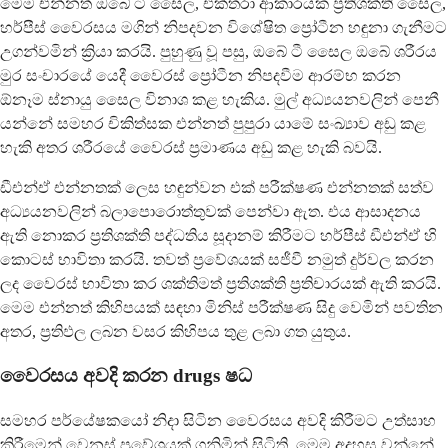
මෙම එන්නත් ඔබේ ටී සෛල, එක්තරා ආකාරයක ප්‍රතිශක්ති සෛල,
හර්පීස් වෛරසය මගින් නිපදවන විශේෂිත ප්‍රෝටීන හඳුනා ගැනීමට
උගන්වමින් ක්‍රියා කරයි. පුහුණු වූ පසු, ඔබේ ටී සෛල ඔබේ ශරීරය
මුර සංචාරයේ යෙදී වෛරස් ප්‍රෝටීන නිපදවීම ආරම්භ කරන
ඕනෑම ස්නායු සෛල විනාශ කළ හැකිය. මුල් අධ්‍යයනවලින් පෙනී
යන්නේ සමහර චිකිත්සක එන්නත් පුපුරා යාමේ සංඛ්‍යාව අඩු කළ
හැකි අතර ශරීරයේ වෛරස් ප්‍රමාණය අඩු කළ හැකි බවයි.
ඩීඑන්ඒ එන්නතක් ලෙස හඳුන්වන එක් පරීක්ෂණ එන්නතක් සත්ව
අධ්‍යයනවලින් බලාපොරොත්තුවක් පෙන්වා ඇත. එය ආසාදනය
ඇති නොකර ප්‍රතිශක්ති පද්ධතිය සූදානම් කිරීමට හර්පීස් ඩීඑන්ඒ හි
කොටස් භාවිතා කරයි. තවත් ප්‍රවේශයක් සජීවී නමුත් දුර්වල කරන
ලද වෛරස් භාවිතා කර ශක්තිමත් ප්‍රතිශක්ති ප්‍රතිචාරයක් ඇති කරයි.
මෙම එන්නත් කිහිපයක් සඳහා මිනිස් පරීක්ෂණ සිදු වෙමින් පවතින
අතර, ප්‍රතිඵල ලබන වසර කිහිපය තුළ ලබා ගත යුතුය.
වෛරසය අවදි කරන drugs ෂධ
සමහර පර්යේෂකයෝ නිදා සිටින වෛරසය අවදි කිරීමට උත්සාහ
කිරීමෙන් වෙනස් ප්‍රවේශයක් ගනිමින් සිටිති. මෙම අදහස වන්නේ