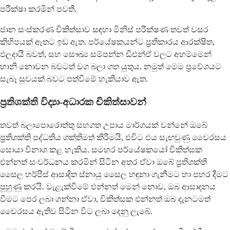
පරීක්ෂා කරමින් පවතී.
ජාන සංස්කරණ චිකිත්සාව සඳහා මිනිස් පරීක්ෂණ තවත් වසර
කිහිපයක් ඈතට ඉඩ ඇත. පර්යේෂකයන්ට ප්‍රතිකාරය ආරක්ෂිත,
ඵලදායී බවත්, සහ සෞඛ්‍ය සම්පන්න ඩීඑන්ඒ වලට අහම්මෙන්
හානි නොවන බවටත් වග බලා ගත යුතුය. නමුත් මෙම ප්‍රවේශයට
සැබෑ සුවයක් බවට පත්වීමේ හැකියාව ඇත.
ප්‍රතිශක්ති විද්‍යා-අධාරක චිකිත්සාවන්
තවත් බලාපොරොත්තු සහගත උපාය මාර්ගයක් වන්නේ ඔබේ
ප්‍රතිශක්ති පද්ධතිය ශක්තිමත් කිරීමයි, එවිට එය සැඟවුණු වෛරසය
සොයා විනාශ කළ හැකිය. සමහර පර්යේෂකයෝ චිකිත්සක
එන්නත් සංවර්ධනය කරමින් සිටින අතර ඒවා ඔබේ ප්‍රතිශක්ති
සෛල හර්පීස් ආසාදිත ස්නායු සෛල හඳුනා ගැනීමට හා පහර දීමට
පුහුණු කරයි. වැළැක්වීමේ එන්නත් මෙන් නොව, ඔබ ආසාදනය
වීමට පෙර ලබා ගන්නා ඒවා, චිකිත්සක එන්නත් ඔබ දැනටමත්
වෛරසය ඇතිව සිටින විට ලබා දෙනු ලැබේ.