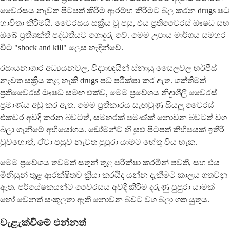
වෛරසය නැවත පිටපත් කිරීම ආරම්භ කිරීමට බල කරන drugs ෂධ
භාවිතා කිරීමයි. වෛරසය සක්‍රිය වූ පසු, එය ප්‍රතිවෛරස් ඖෂධ සහ
ඔබේ ප්‍රතිශක්ති පද්ධතියට ගොදුරු වේ. මෙම උපාය මාර්ගය සමහර
විට "shock and kill" ලෙස හැඳින්වේ.
රසායනාගාර අධ්‍යයනවල, විද්‍යාඥයින් ස්නායු සෛලවල හර්පීස්
නැවත සක්‍රිය කළ හැකි drugs ෂධ පරීක්ෂා කර ඇත. ශක්තිමත්
ප්‍රතිවෛරස් ඖෂධ සමඟ එක්ව, මෙම ප්‍රවේශය නිද්‍රාශීලී වෛරස්
ප්‍රමාණය අඩු කර ඇත. මෙම ප්‍රතිකාරය සැඟවුණු සියලු වෛරස්
එකවර අවදි කරන බවටත්, සමහරක් පමණක් නොවන බවටත් වග
බලා ගැනීමේ අභියෝගය. ඩෝමන්ට් හි සුළු පිටපත් කිහිපයක් ඉතිරි
වුවහොත්, ඒවා පසුව නැවත පුපුරා යාමට හේතු විය හැක.
මෙම ප්‍රවේශය තවමත් සතුන් තුළ පරීක්ෂා කරමින් පවතී, සහ එය
මිනිසුන් තුළ ආරක්ෂිතව ක්‍රියා කරයිද යන්න දැකීමට කාලය ගතවනු
ඇත. පර්යේෂකයන්ට වෛරසය අවදි කිරීම දරුණු පුපුරා යාමක්
හෝ වෙනත් සංකූලතා ඇති නොවන බවට වග බලා ගත යුතුය.
වැළැක්වීමේ එන්නත්