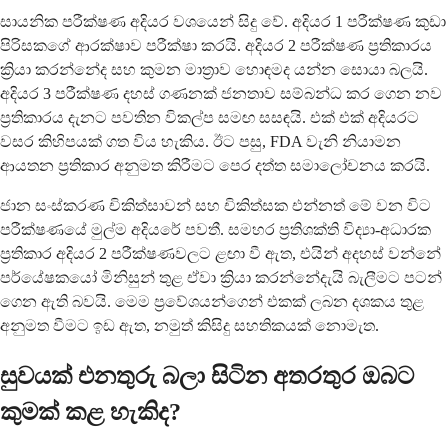
සායනික පරීක්ෂණ අදියර වශයෙන් සිදු වේ. අදියර 1 පරීක්ෂණ කුඩා
පිරිසකගේ ආරක්ෂාව පරීක්ෂා කරයි. අදියර 2 පරීක්ෂණ ප්‍රතිකාරය
ක්‍රියා කරන්නේද සහ කුමන මාත්‍රාව හොඳමද යන්න සොයා බලයි.
අදියර 3 පරීක්ෂණ දහස් ගණනක් ජනතාව සම්බන්ධ කර ගෙන නව
ප්‍රතිකාරය දැනට පවතින විකල්ප සමඟ සසඳයි. එක් එක් අදියරට
වසර කිහිපයක් ගත විය හැකිය. ඊට පසු, FDA වැනි නියාමන
ආයතන ප්‍රතිකාර අනුමත කිරීමට පෙර දත්ත සමාලෝචනය කරයි.
ජාන සංස්කරණ චිකිත්සාවන් සහ චිකිත්සක එන්නත් මේ වන විට
පරීක්ෂණයේ මුල්ම අදියරේ පවතී. සමහර ප්‍රතිශක්ති විද්‍යා-අධාරක
ප්‍රතිකාර අදියර 2 පරීක්ෂණවලට ළඟා වී ඇත, එයින් අදහස් වන්නේ
පර්යේෂකයෝ මිනිසුන් තුළ ඒවා ක්‍රියා කරන්නේදැයි බැලීමට පටන්
ගෙන ඇති බවයි. මෙම ප්‍රවේශයන්ගෙන් එකක් ලබන දශකය තුළ
අනුමත වීමට ඉඩ ඇත, නමුත් කිසිදු සහතිකයක් නොමැත.
සුවයක් එනතුරු බලා සිටින අතරතුර ඔබට
කුමක් කළ හැකිද?