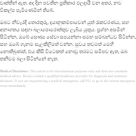
වෘත්තීන් ඇත. අද දින පවතින ප්‍රතිකාර ඵලදායී වන අතර, නව
විකල්ප පැමිණෙමින් තිබේ.
ඔබට නිවැරදි තොරතුරු, දයානුකම්පාවෙන් යුත් රැකවරණය, සහ
අනාගතය සඳහා බලාපොරොත්තුව ලැබිය යුතුය. ප්‍රශ්න අසමින්
සිටින්න, ඔබේ සෞඛ්‍ය සේවා සපයන්නා සමඟ සම්බන්ධව සිටින්න,
සහ ඔබේ ගැනම සැලකිලිමත් වන්න. සුවය තවමත් මෙහි
නොතිබුණත්, එය කිසි විටෙකත් නොවූ තරමට සමීපව ඇත, ඔබ
තනිවම බලා සිටින්නේ නැත.
Medical Disclaimer:
This article is for informational purposes only and does not constitute
medical advice. Always consult a qualified healthcare provider for diagnosis and treatment
decisions. If you are experiencing a medical emergency, call 911 or go to the nearest emergency
room immediately.