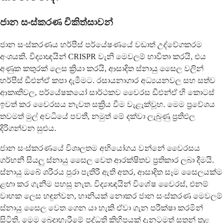
ජාන සංස්කරණ චිකිත්සාවන්
ජාන සංස්කරණය හර්පීස් පර්යේෂණයේ වඩාත් උද්වේගකරම
අංශයකි. විද්‍යාඥයින් CRISPR වැනි මෙවලම් භාවිතා කරයි, එය
අණුක කතුරක් ලෙස ක්‍රියා කරයි, ආසාදිත ස්නායු සෛල වලින්
හර්පීස් ඩීඑන්ඒ කපා දැමීමට. රසායනාගාර අධ්‍යයනවල සහ සත්ව
ආකෘතිවල, පර්යේෂකයෝ සාර්ථකව වෛරස ඩීඑන්ඒ හි කොටස්
ඉවත් කර වෛරසය නැවත සක්‍රිය වීම වැළැක්වූහ. මෙම ප්‍රවේශය
තවමත් මුල් අවධියේ පවතී, නමුත් මේ දක්වා ලැබුණු ප්‍රතිඵල
දිරිගන්වන සුළුය.
ජාන සංස්කරණයේ විශාලතම අභියෝගය වන්නේ වෛරසය
ගර්භනී සියලු ස්නායු සෛල වෙත ආරක්ෂිතව ප්‍රතිකාර ලබා දීමයි.
ස්නායු ඔබේ ශරීරය පුරා පැතිරී ඇති අතර, ආසාදිත සෑම සෛලයක්ම
ළඟා කර ගැනීම පහසු නැත. විද්‍යාඥයින් විශේෂ වෛරස්, එනම්
වාහක ලෙස හඳුන්වන, හානියක් නොකර ජාන සංස්කරණ මෙවලම්
ස්නායු සෛල වෙත ගෙන යා හැකි ඒවා ගැන පරීක්ෂා කරමින්
සිටිති. මෙම බෙදාහැරීමේ පද්ධති කිහිපයක් දැනටමත් සතුන් තුළ