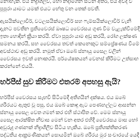
නොහැක. එය නිද්‍රාශීලීව, හෝ නිදාගෙන සිටින අතර, එය අවදි වී
පුපුරා යාමට යමක් එයට හේතු වන තෙක් පවතී.
ඇසයික්ලොවීර්, වටලසයික්ලොවීර් සහ ෆැම්සයික්ලොවීර් වැනි
දැනට පවතින ප්‍රතිවෛරස් ඖෂධ වෛරසය ගුණ වීම වැළැක්වීමේදී
ඉතා හොඳින් ක්‍රියා කරයි. ඒවා පුපුරා යාම අඩු කරයි, රෝග ලක්ෂණ
සමනය කරයි, සහ වෛරසය තවත් කෙනෙකුට සම්ප්‍රේෂණය වීමේ
අවස්ථාව අඩු කරයි. නමුත් ඒවා ඔබේ ස්නායු සෛල වලින්
වෛරසය ඉවත් නොකරයි. පර්යේෂකයන් වෙනස් කිරීමට උත්සාහ
කරන්නේ එයයි.
හර්පීස් සුව කිරීමට එතරම් අපහසු ඇයි?
හර්පීස් වෛරසය සැඟවී සිටීමේදී අතිශයින් දක්ෂය. එය ඔබේ
ශරීරයට ඇතුළු වූ පසු, එය ඔබේ කොඳු ඇට පෙණහල්ලට ආසන්න
ස්නායු සෛල වෙත ගමන් කර එහි ස්ථාපිත වේ. මෙම ස්නායු
සෛල ආරක්ෂිත නිවාස මෙන් වන අතර එහිදී වෛරසය මාස හෝ
අවුරුදු ගණනක් නිද්‍රාශීලීව සිටිය හැකිය. ඔබේ ප්‍රතිශක්තිකරණ
පද්ධතිය ආක්‍රමණිකයන් සොයමින් ඔබේ ශරීරය මුර සංචාරයේ යෙදී