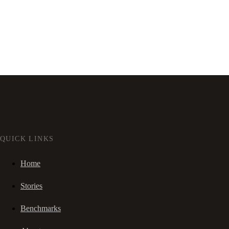
QUICK LINKS
Home
Stories
Benchmarks