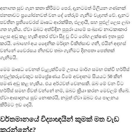
අනාගත සුව ගැන කතා කිරීමට පෙර, දැනටමත් මිලියන ගණනක්
ජනතාවට ප්‍රයෝජනවත් වන දේ තේරුම් ගැනීම වැදගත් වේ. දැනට
පවතින ප්‍රතිවෛරස් ඖෂධ ආරක්ෂිත, ඵලදායී, සහ පුළුල් ලෙස ලබා
ගත හැකිය. ඒවා ඔබට අත්විඳින පුපුරා යාමේ සංඛ්‍යාව නාටකාකාර
ලෙස අඩු කළ හැකි අතර ඒවා සිදු වූ විට රෝග ලක්ෂණ ඉතා සුළු
කරයි. බොහෝ අය දෛනික මර්දන චිකිත්සාව ගනී, එයින් අදහස්
වන්නේ වෛරසය නිහඬව තබා ගැනීමට දිනපතා පෙත්තක්
ගැනීමයි.
මෙම ඖෂධ වෙනත් වැළැක්වීමේ උපාය මාර්ග සමඟ එක්වී හර්පීස්
හවුල්කරුවෙකුට සම්ප්‍රේෂණය වීමේ අවදානම සියයට 50 කින්
පමණ අඩු කළ හැකිය. එය අර්ථවත් වෙනසකි. ඔබ මේ වන විට
හර්පීස් සමඟ ජීවත් වන්නේ නම්, ඔබට ක්‍රියා කරන මෙවලම් තිබේ.
ඒවා ආසාදනය සුව නොකරයි, නමුත් ඒවා ඔබට එය පාලනය
කිරීමට ඉඩ දෙයි.
වර්තමානයේ විද්‍යාඥයින් කුමක් මත වැඩ
කරන්නේද?