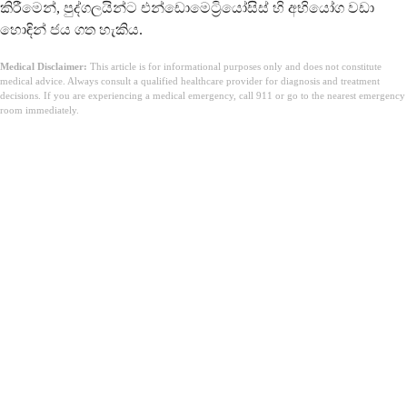
කිරීමෙන්, පුද්ගලයින්ට එන්ඩොමෙට්‍රියෝසිස් හි අභියෝග වඩා
හොඳින් ජය ගත හැකිය.
Medical Disclaimer:
This article is for informational purposes only and does not constitute
medical advice. Always consult a qualified healthcare provider for diagnosis and treatment
decisions. If you are experiencing a medical emergency, call 911 or go to the nearest emergency
room immediately.