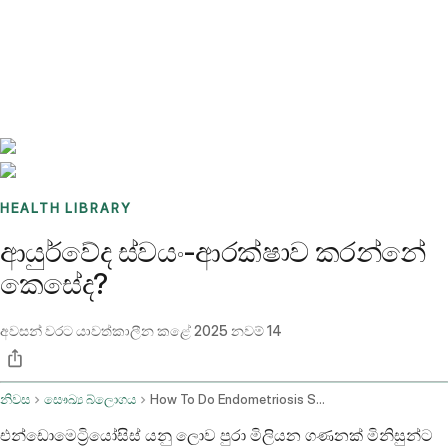
Benchmarks
Stories
FAQ
Sign up / Log in
HEALTH LIBRARY
ආයුර්වේද ස්වයං-ආරක්ෂාව කරන්නේ
කෙසේද?
අවසන් වරට යාවත්කාලීන කළේ
2025 නවම් 14
නිවස
සෞඛ්‍ය බ්ලොගය
How To Do Endometriosis Self Care
එන්ඩොමෙට්‍රියෝසිස් යනු ලොව පුරා මිලියන ගණනක් මිනිසුන්ට