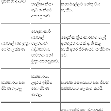
ප්‍රජනන ආබාධ
නාලිකා නිසා
කනස්සල්ලට හේතු විය
ගැබ් ගැනීමේ
හැකිය.
අපහසුතාව.
වේදනාකාරී
බඩවැල්
දෛනික ක්‍රියාකාරකම් වලදී
බඩවැල් සහ මුත්‍රා
චලනයන්,
අපහසුතාවයක් ඇති කළ
රෝග ලක්ෂණ
බද්ධතාවය,
හැකි අතර ජීර්ණයට සංකීර්ණ
පාචනය හෝ
වේ.
මුත්‍රා අපහසුතාව.
ඔක්කාරය,
ඔක්කාරය සහ
උදරය ඉදිමීම
සමස්ත සෞඛ්‍යයට සහ ජීවන
ජීර්ණ ගැටලු
හෝ ජීර්ණ
තත්ත්වයට බලපෑම් කරයි.
ගැටලු.
පෙළගැස්ම සහ චලනයට