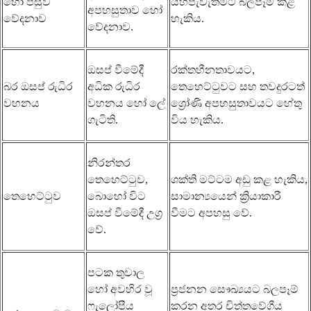
හෝ පසුව
යහපැවැත්මට බලපෑම් කළ
අපහසුතාව හෝ
වේදනාව
හැකිය.
වේදනාව.
ඔසප් වීමේදී
රක්තහීනතාවයට,
බර ඔසප් රුධිර
අධික රුධිර
තෙහෙට්ටුවට සහ තවදුරටත්
වහනය
වහනය හෝ ලේ
ශ්‍රෝණි අපහසුතාවයට හේතු
ගැටිති.
විය හැකිය.
නිරන්තර
තෙහෙට්ටුව,
ශක්ති මට්ටම අඩු කළ හැකිය,
තෙහෙට්ටුව
බොහෝ විට
සාමාන්‍යයෙන් ක්‍රියාකාරී
ඔසප් වීමේදී උග්‍ර
වීමට අපහසු වේ.
වේ.
පටක තුවාල
හෝ අවහිර වූ
ප්‍රජනන සෞඛ්‍යයට බලපෑම්
ෆැලෝපීය
කරන අතර චිත්තවේගීය