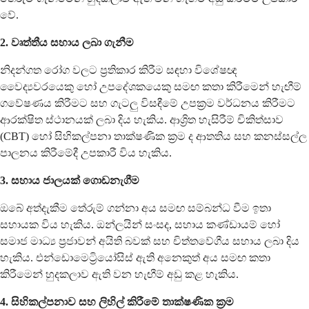
වේ.
2. වෘත්තීය සහාය ලබා ගැනීම
නිදන්ගත රෝග වලට ප්‍රතිකාර කිරීම සඳහා විශේෂඥ
වෛද්‍යවරයෙකු හෝ උපදේශකයෙකු සමඟ කතා කිරීමෙන් හැඟීම්
ගවේෂණය කිරීමට සහ ගැටලු විසඳීමේ උපක්‍රම වර්ධනය කිරීමට
ආරක්ෂිත ස්ථානයක් ලබා දිය හැකිය. ආශ්‍රිත හැසිරීම් චිකිත්සාව
(CBT) හෝ සිහිකල්පනා තාක්ෂණික ක්‍රම ද ආතතිය සහ කනස්සල්ල
පාලනය කිරීමේදී උපකාරී විය හැකිය.
3. සහාය ජාලයක් ගොඩනැගීම
ඔබේ අත්දැකීම තේරුම් ගන්නා අය සමඟ සම්බන්ධ වීම ඉතා
සහායක විය හැකිය. ඔන්ලයින් සංසද, සහාය කණ්ඩායම් හෝ
සමාජ මාධ්‍ය ප්‍රජාවන් අයිති බවක් සහ චිත්තවේගීය සහාය ලබා දිය
හැකිය. එන්ඩොමෙට්‍රියෝසිස් ඇති අනෙකුත් අය සමඟ කතා
කිරීමෙන් හුදකලාව ඇති වන හැඟීම් අඩු කළ හැකිය.
4. සිහිකල්පනාව සහ ලිහිල් කිරීමේ තාක්ෂණික ක්‍රම