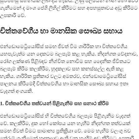
සුවපහසු සහනයක් ලබා දිය හැකිය. උණු ජලයෙන් නාන හෝ ෂවර්
ගැනීමෙන් ද මාංශ පේශි ලිහිල් කිරීමට සහ අපහසුතාවය අඩු කිරීමට
උපකාරී වේ.
චිත්තවේගීය හා මානසික සෞඛ්‍ය සහාය
එන්ඩොමෙට්‍රියෝසිස් සමඟ ජීවත් වීම ශාරීරික හා චිත්තවේගීය
යහපැවැත්ම යන දෙකටම බලපෑම් කළ හැකිය. නිදන්ගත වේදනාව,
රෝග ලක්ෂණ පිළිබඳව නිශ්චිත නොවීම සහ දෛනික ජීවිතයට
බලපෑම් කිරීම කලකිරීම, හුදකලාව සහ කනස්සල්ල ඇති කළ
හැකිය. ශාරීරික ප්‍රතිකාර වලට අමතරව, එන්ඩොමෙට්‍රියෝසිස්
පාලනය කිරීමේදී චිත්තවේගීය හා මානසික සෞඛ්‍ය සහාය ඉතා
වැදගත් අංගයකි.
1. චිත්තවේගීය තත්වයන් පිළිගැනීම සහ සනාථ කිරීම
එන්ඩොමෙට්‍රියෝසිස් හි චිත්තවේගීය බලපෑම පිළිගැනීම වැදගත්
වේ. කලකිරීම, දුක හෝ කෝපය යන හැඟීම් නිදන්ගත තත්වයක්
සමඟ ජීවත් වීමට සාමාන්‍ය ප්‍රතික්‍රියා වේ. මෙම හැඟීම් වලංගු බව
තේරුම් ගැනීමෙන් හුදකලාව ඇති වන හැඟීම් අඩු කිරීමට උපකාරී