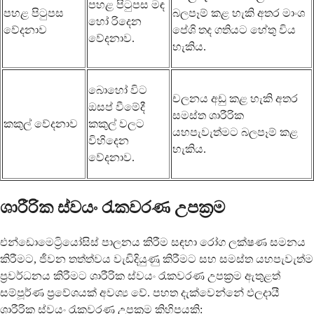
පහළ පිටුපස මඳ
පහළ පිටුපස
බලපෑම් කළ හැකි අතර මාංශ
හෝ රිදෙන
වේදනාව
පේශි තද ගතියට හේතු විය
වේදනාව.
හැකිය.
බොහෝ විට
චලනය අඩු කළ හැකි අතර
ඔසප් වීමේදී
සමස්ත ශාරීරික
කකුල් වේදනාව
කකුල් වලට
යහපැවැත්මට බලපෑම් කළ
විහිදෙන
හැකිය.
වේදනාව.
ශාරීරික ස්වයං රැකවරණ උපක්‍රම
එන්ඩොමෙට්‍රියෝසිස් පාලනය කිරීම සඳහා රෝග ලක්ෂණ සමනය
කිරීමට, ජීවන තත්ත්වය වැඩිදියුණු කිරීමට සහ සමස්ත යහපැවැත්ම
ප්‍රවර්ධනය කිරීමට ශාරීරික ස්වයං රැකවරණ උපක්‍රම ඇතුළත්
සම්පූර්ණ ප්‍රවේශයක් අවශ්‍ය වේ. පහත දැක්වෙන්නේ ඵලදායී
ශාරීරික ස්වයං රැකවරණ උපක්‍රම කිහිපයකි: