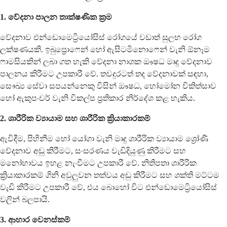
1. වේදනා පාලන තාක්ෂණික ක්‍රම
වේදනාව එන්ඩොමෙට්‍රියෝසිස් රෝගයේ වඩාත් සුලභ රෝග
ලක්ෂණයකි. ඉබුප්‍රොෆෙන් හෝ ඇසිටමිනොෆෙන් වැනි ඕනෑම
ෆාමසියකින් ලබා ගත හැකි වේදනා නාශක ඖෂධ මෘදු වේදනාව
පාලනය කිරීමට උපකාරී වේ. තවදුරටත් තද වේදනාවක් සඳහා,
සෞඛ්‍ය සේවා සපයන්නෙකු විසින් ඖෂධ, හෝමෝන චිකිත්සාව
හෝ ඇකුපංචර් වැනි විකල්ප ප්‍රතිකාර නිර්දේශ කළ හැකිය.
2. ශාරීරික ව්‍යායාම සහ ශාරීරික ක්‍රියාකාරකම්
ඇවිදීම, පිහිනීම හෝ යෝගා වැනි මෘදු ශාරීරික ව්‍යායාම ශ්‍රෝණි
වේදනාව අඩු කිරීමට, සංසරණය වැඩිදියුණු කිරීමට සහ
මනෝභාවය ඉහළ නැංවීමට උපකාරී වේ. නිතිපතා ශාරීරික
ක්‍රියාකාරකම් ගිනි අවුලුවන තත්වය අඩු කිරීමට සහ ශක්ති මට්ටම
වැඩි කිරීමට උපකාරී වේ, එය බොහෝ විට එන්ඩොමෙට්‍රියෝසිස්
වලින් බලපායි.
3. ආහාර වෙනස්කම්