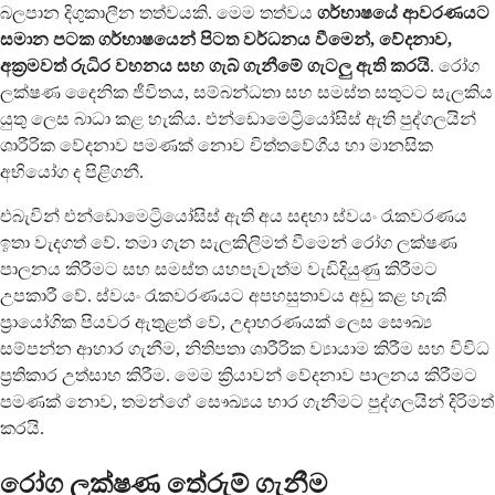
බලපාන දිගුකාලීන තත්වයකි. මෙම තත්වය
ගර්භාෂයේ ආවරණයට
සමාන පටක ගර්භාෂයෙන් පිටත වර්ධනය වීමෙන්, වේදනාව,
අක්‍රමවත් රුධිර වහනය සහ ගැබ් ගැනීමේ ගැටලු ඇති කරයි
. රෝග
ලක්ෂණ දෛනික ජීවිතය, සම්බන්ධතා සහ සමස්ත සතුටට සැලකිය
යුතු ලෙස බාධා කළ හැකිය. එන්ඩොමෙට්‍රියෝසිස් ඇති පුද්ගලයින්
ශාරීරික වේදනාව පමණක් නොව චිත්තවේගීය හා මානසික
අභියෝග ද පිළිගනී.
එබැවින් එන්ඩොමෙට්‍රියෝසිස් ඇති අය සඳහා ස්වයං රැකවරණය
ඉතා වැදගත් වේ. තමා ගැන සැලකිලිමත් වීමෙන් රෝග ලක්ෂණ
පාලනය කිරීමට සහ සමස්ත යහපැවැත්ම වැඩිදියුණු කිරීමට
උපකාරී වේ. ස්වයං රැකවරණයට අපහසුතාවය අඩු කළ හැකි
ප්‍රායෝගික පියවර ඇතුළත් වේ, උදාහරණයක් ලෙස සෞඛ්‍ය
සම්පන්න ආහාර ගැනීම, නිතිපතා ශාරීරික ව්‍යායාම කිරීම සහ විවිධ
ප්‍රතිකාර උත්සාහ කිරීම. මෙම ක්‍රියාවන් වේදනාව පාලනය කිරීමට
පමණක් නොව, තමන්ගේ සෞඛ්‍යය භාර ගැනීමට පුද්ගලයින් දිරිමත්
කරයි.
රෝග ලක්ෂණ තේරුම් ගැනීම