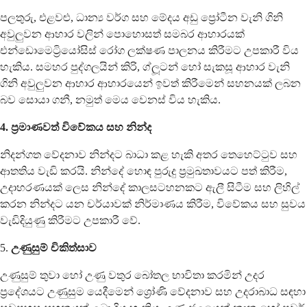
පලතුරු, එළවළු, ධාන්‍ය වර්ග සහ මේදය අඩු ප්‍රෝටීන වැනි ගිනි
අවුලුවන ආහාර වලින් පොහොසත් සමබර ආහාරයක්
එන්ඩොමෙට්‍රියෝසිස් රෝග ලක්ෂණ පාලනය කිරීමට උපකාරී විය
හැකිය. සමහර පුද්ගලයින් කිරි, ග්ලූටන් හෝ සැකසූ ආහාර වැනි
ගිනි අවුලුවන ආහාර ආහාරයෙන් ඉවත් කිරීමෙන් සහනයක් ලබන
බව සොයා ගනී, නමුත් මෙය වෙනස් විය හැකිය.
4. ප්‍රමාණවත් විවේකය සහ නින්ද
නිදන්ගත වේදනාව නින්දට බාධා කළ හැකි අතර තෙහෙට්ටුව සහ
ආතතිය වැඩි කරයි. නින්දේ හොඳ පුරුදු ප්‍රමුඛතාවයට පත් කිරීම,
උදාහරණයක් ලෙස නින්දේ කාලසටහනකට ඇලී සිටීම සහ ලිහිල්
කරන නින්දට යන චර්යාවක් නිර්මාණය කිරීම, විවේකය සහ සුවය
වැඩිදියුණු කිරීමට උපකාරී වේ.
5.
උණුසුම් චිකිත්සාව
උණුසුම් තුවා හෝ උණු වතුර බෝතල භාවිතා කරමින් උදර
ප්‍රදේශයට උණුසුම යෙදීමෙන් ශ්‍රෝණි වේදනාව සහ උදරාබාධ සඳහා