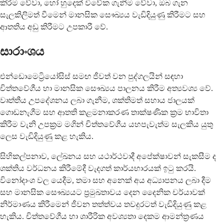
කිරීම වේවා, හෝ හුදෙක් විවේක ගැනීම වේවා, ඔබ ගැන
සැලකිලිමත් වීමෙන් මානසික සෞඛ්‍යය වැඩිදියුණු කිරීමට සහ
ආතතිය අඩු කිරීමට උපකාරී වේ.
සාරාංශය
එන්ඩොමෙට්‍රියෝසිස් සමඟ ජීවත් වන පුද්ගලයින් සඳහා
චිත්තවේගීය හා මානසික සෞඛ්‍යය පාලනය කිරීම අත්‍යවශ්‍ය වේ.
වෘත්තීය උපදේශනය ලබා ගැනීම, ශක්තිමත් සහාය ජාලයක්
ගොඩනැගීම සහ ආතති කළමනාකරණ තාක්ෂණික ක්‍රම භාවිතා
කිරීම වැනි උපක්‍රම මගින් චිත්තවේගීය යහපැවැත්ම සැලකිය යුතු
ලෙස වැඩිදියුණු කළ හැකිය.
සිහිකල්පනාව, ලේඛනය සහ යථාර්ථවාදී අපේක්ෂාවන් සැකසීම ද
ශක්තිය වර්ධනය කිරීමේදී වැදගත් කාර්යභාරයක් ඉටු කරයි.
විනෝදාංශ වල යෙදීම, තමා සහ අනෙක් අය අධ්‍යාපනය ලබා දීම
සහ මානසික සෞඛ්‍යයට ප්‍රමුඛතාවය දෙන දෛනික චර්යාවක්
නිර්මාණය කිරීමෙන් ජීවන තත්ත්වය තවදුරටත් වැඩිදියුණු කළ
හැකිය. චිත්තවේගීය හා ශාරීරික අවශ්‍යතා දෙකම ආමන්ත්‍රණය