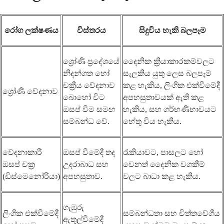
රෝග ලක්ෂණය
විස්තරය
සිදුවිය හැකි බලපෑම
ශ්‍රෝණි ප්‍රදේශයේ
දෛනික ක්‍රියාකාරකම්වලට
නිදන්ගත හෝ
සැලකිය යුතු ලෙස බලපෑම්
චක්‍රීය වේදනාව
කළ හැකිය, ලිංගික එක්වීමේදී
ශ්‍රෝණි වේදනාව
බොහෝ විට
අපහසුතාවයක් ඇති කළ
ඔසප් වීම සමඟ
හැකිය, සහ ගර්භණීභාවයට
සම්බන්ධ වේ.
හේතු විය හැකිය.
වේදනාකාරී
ඔසප් වීමේදී තද
රැකියාවට, පාසලට හෝ
ඔසප් චක්‍ර
උදරාබාධ සහ
වෙනත් දෛනික වගකීම්
(ඩිස්මෙනෝරියා)
අපහසුතාව.
වලට බාධා කළ හැකිය.
ගැඹුරු
ලිංගික එක්වීමේදී
සම්බන්ධතා සහ චිත්තවේගීය
ඇතුල්වීමේදී