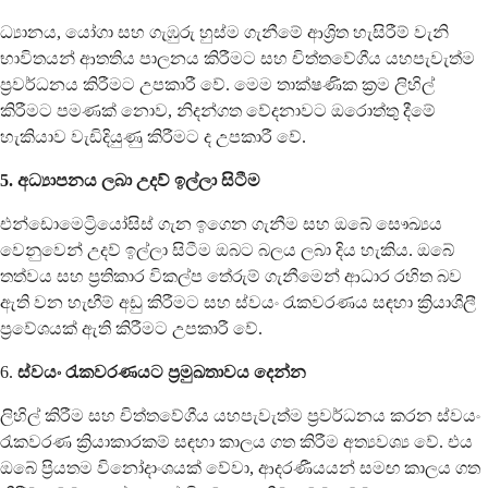
ධ්‍යානය, යෝගා සහ ගැඹුරු හුස්ම ගැනීමේ ආශ්‍රිත හැසිරීම් වැනි
භාවිතයන් ආතතිය පාලනය කිරීමට සහ චිත්තවේගීය යහපැවැත්ම
ප්‍රවර්ධනය කිරීමට උපකාරී වේ. මෙම තාක්ෂණික ක්‍රම ලිහිල්
කිරීමට පමණක් නොව, නිදන්ගත වේදනාවට ඔරොත්තු දීමේ
හැකියාව වැඩිදියුණු කිරීමට ද උපකාරී වේ.
5. අධ්‍යාපනය ලබා උදව් ඉල්ලා සිටීම
එන්ඩොමෙට්‍රියෝසිස් ගැන ඉගෙන ගැනීම සහ ඔබේ සෞඛ්‍යය
වෙනුවෙන් උදව් ඉල්ලා සිටීම ඔබට බලය ලබා දිය හැකිය. ඔබේ
තත්වය සහ ප්‍රතිකාර විකල්ප තේරුම් ගැනීමෙන් ආධාර රහිත බව
ඇති වන හැඟීම් අඩු කිරීමට සහ ස්වයං රැකවරණය සඳහා ක්‍රියාශීලී
ප්‍රවේශයක් ඇති කිරීමට උපකාරී වේ.
6.
ස්වයං රැකවරණයට ප්‍රමුඛතාවය දෙන්න
ලිහිල් කිරීම සහ චිත්තවේගීය යහපැවැත්ම ප්‍රවර්ධනය කරන ස්වයං
රැකවරණ ක්‍රියාකාරකම් සඳහා කාලය ගත කිරීම අත්‍යවශ්‍ය වේ. එය
ඔබේ ප්‍රියතම විනෝදාංශයක් වේවා, ආදරණීයයන් සමඟ කාලය ගත