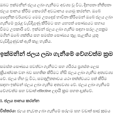
ඔබට ඉක්මනින් ජලය ලබා ගැනීමට අවශ්‍ය වූ විට, දිනපතා නිතිපතා
ජලය පානය කිරීම කෙරෙහි අවධානය යොමු කරන්න. ඔබේ
දෛනික චර්යාවට මෙම උපදෙස් භාවිතා කිරීමෙන් ඔබේ ජලය ලබා
ගැනීමේ පුරුදු වැඩිදියුණු කිරීමට සහ යහපත් සෞඛ්‍යයට සහාය
වීමට උපකාරී වේ. ඉක්මන් ජලය ලබා ගැනීම සඳහා සරල උපක්‍රම
මගින් ඔබේ ශක්තිය සහ සමස්ත සෞඛ්‍යය තුළ සැලකිය යුතු
වැඩිදියුණුවක් ඇති කළ හැකිය.
ඉක්මනින් ජලය ලබා ගැනීමේ වේගවත්ම ක්‍රම
සමස්ත සෞඛ්‍යය පවත්වා ගැනීමට සහ ශරීරය ප්‍රශස්ත ලෙස
ක්‍රියාත්මක වන බව සහතික කිරීමට නිසි ජලය ලබා ගැනීම අත්‍යවශ්‍ය
වේ. ජලය හිඟ වූ විට, සමතුලිතතාවය යථා තත්ත්වයට පත් කිරීම
සඳහා ඉක්මන් ජලය ලබා ගැනීම අත්‍යවශ්‍ය වේ. ජලය ලබා ගැනීමේ
වේගවත්ම සහ වඩාත් effective ලදායී ක්‍රම පහත දැක්වේ.
1. ජලය පානය කරන්න
විස්තරය:
ජලය නැවත ලබා ගැනීමේ සරලම සහ වඩාත් සෘජු ක්‍රමය