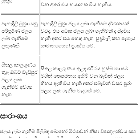
යුතුයි
වන අතර එය භයානක විය හැකිය.
පැහැදිලි මුත්‍රා යනු
පැහැදිලි මුත්‍රා ජලය ලබා ගැනීමේ දර්ශකයක්
පරිපූර්ණ ජලය
වුවද, එය අධික ජලය ලබා ගැනීමක් ද සිදුවිය
ලබා ගැනීමේ
හැකි අතර එය හොඳ නැත. සුදුමැලි කහ පැහැය
ලකුණකි
සාමාන්‍යයෙන් ප්‍රශස්ත වේ.
සීතල කාලගුණය
සීතල කාලගුණය තුළද ශරීරය හුස්ම හා සම
තුළ ඔබට වැඩිපුර
මගින් තෙතමනය අහිමි වන බැවින් ජලය
ජලය ලබා
හිඟය ඇති විය හැකි අතර එබැවින් වසර පුරා
ගැනීමට අවශ්‍ය
ජලය ලබා ගැනීම වැදගත් වේ.
නැත
සාරාංශය
ජලය ලබා ගැනීම පිළිබඳ බොහෝ මිථ්‍යාවන් නිසා ව්‍යාකූලත්වය සහ