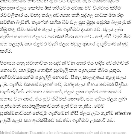
අකාර්යක්ෂම භාවිතයන් ඇති විය හැකිය. සෑම කෙනෙකුටම
දිනපතා ජලය කෝප්ප 8ක් හරියටම අවශ්‍ය බව විශ්වාස කිරීම
රැවටිලිකාර ය, මන්ද තරල අවශ්‍යතා තනි පුද්ගල සාධක මත රඳා
පවතින බැවිනි. කැෆේන් සහිත බීම වල සුළු මුත්‍රා ප්‍රේරක බලපෑමක්
තිබුණද, ඒවා සමස්ත ජලය ලබා ගැනීමට දායක වේ. ජලය ලබා
ගැනීම සාමාන්‍ය ජලයට පමණක් සීමා නොවේ - තේ, කිරි වැනි බීම
සහ පලතුරු සහ එළවළු වැනි ජලය බහුල ආහාර ද භූමිකාවක් ඉටු
කරයි.
පිපාසය යනු ස්වාභාවික සංඥාවක් වන අතර එය හදිසි අවස්ථාවක්
නොවේ, සහ මුත්‍රා හොඳින් සුදුමැලි කහ පැහැයක් තිබිය යුතුය,
අනිවාර්යයෙන්ම පැහැදිලි නොවේ. සීතල කාලගුණය තුළද ජලය
ලබා ගැනීම එකසේ වැදගත් වේ, මන්ද ජලය හිඟය තවමත් සිදුවිය
හැකි බැවිනි. අවසාන වශයෙන්, ජලය ලබා ගැනීම සෞඛ්‍යයට
සහාය වන අතර, එය සුව කිරීමක් නොවේ, සහ අධික ජලය ලබා
ගැනීමෙන් අසමතුලිතතාවයන් ඇති විය හැකිය. මෙම
සූක්ෂ්මතාවයන් තේරුම් ගැනීමෙන් නිසි ජලය ලබා ගැනීම effective
ලදායී ලෙස සහ ආරක්ෂිතව පවත්වා ගැනීමට උපකාරී වේ.
Medical Disclaimer:
This article is for informational purposes only and does not constitute