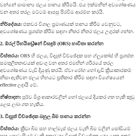
වන්නේ සාමාන්‍ය ජලය පානය කිරීමයි. එය ඉක්මනින් අවශෝෂණය
වන අතර තරල මට්ටම් ආපසු පිරවීම ආරම්භ කරයි.
නිර්දේශය:
එකවර විශාල ප්‍රමාණයක් පානය කිරීම වෙනුවට,
අවශෝෂණය ප්‍රශස්ත කිරීම සඳහා නිතර නිතර ජලය උගුරක් ගන්න.
2. ඕරල් රිහයිඩ්‍රේෂන් විසඳුම් (ORS) භාවිතා කරන්න
විස්තරය:
ORS හි ජලය, විද්‍යුත් විච්ඡේදක සහ ග්ලූකෝස් හි ප්‍රශස්ත
සමතුලිතතාවයක් අඩංගු වන අතර එමඟින් ශරීරයේ තරල
අවශෝෂණය වැඩි දියුණු කරයි. ඒවා රෝග හෝ දැඩි ක්‍රියාකාරකම්
නිසා ඇතිවන ජලය හිඟයට ප්‍රතිකාර කිරීම සඳහා විශේෂයෙන්
effective ලදායී වේ.
නිෂ්පාදන:
පූර්ව මිශ්‍ර ආකාරවලින් හෝ ජලයේ දියකර ගත හැකි කුඩු
ලෙස ලබා ගත හැකිය.
3. විද්‍යුත් විච්ඡේදක බහුල බීම පානය කරන්න
විස්තරය:
ක්‍රීඩා බීම සහ හාල්මැස් ජලය වැනි බීම වලින් සෝඩියම්
සහ පොටෑසියම් වැනි අත්‍යවශ්‍ය විද්‍යුත් විච්ඡේදක ලබා දෙන අතර