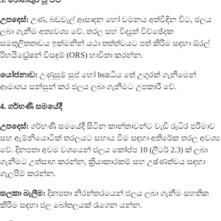
උපදෙස්:
උණ, බඩවැල් ආසාදන හෝ වමනය අත්විඳින විට, ජලය
ලබා ගැනීම අත්‍යවශ්‍ය වේ. තරල සහ විද්‍යුත් විච්ඡේදක
සමතුලිතතාවය ඉක්මනින් යථා තත්ත්වයට පත් කිරීම සඳහා ඕරල්
රිහයිඩ්‍රේෂන් විසඳුම් (ORS) භාවිතා කරන්න.
යෝජනාව:
උණුසුම් සුප් හෝ bsෂධීය තේ උගුරක් ගැනීමෙන්
ආමාශය සන්සුන් කර ජලය ලබා ගැනීමට උපකාරී වේ.
4. ගර්භණී සමයේදී
උපදෙස්:
ගර්භණී සමයේදී සිටින කාන්තාවන්ට වැඩි රුධිර පරිමාව
සහ ඇම්නියොටික් තරලයට සහාය වීම සඳහා අතිරේක තරල අවශ්‍ය
වේ. දිනපතා අවම වශයෙන් ජලය කෝප්ප 10 (ලීටර් 2.3) ක් ලබා
ගැනීමට උත්සාහ කරන්න, ක්‍රියාකාරකම් සහ උෂ්ණත්වය සඳහා
ගැලපීම් කරන්න.
සලකා බැලීම:
දිනපතා නිරන්තරයෙන් ජලය ලබා ගැනීම සහතික
කිරීම සඳහා ජල බෝතලයක් රැගෙන යන්න.