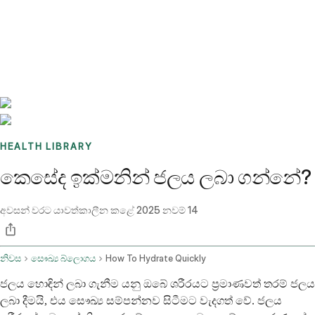
Benchmarks
Stories
FAQ
Sign up / Log in
HEALTH LIBRARY
කෙසේද ඉක්මනින් ජලය ලබා ගන්නේ?
අවසන් වරට යාවත්කාලීන කළේ
2025 නවම් 14
නිවස
සෞඛ්‍ය බ්ලොගය
How To Hydrate Quickly
ජලය හොඳින් ලබා ගැනීම යනු ඔබේ ශරීරයට ප්‍රමාණවත් තරම් ජලය
ලබා දීමයි, එය සෞඛ්‍ය සම්පන්නව සිටීමට වැදගත් වේ. ජලය