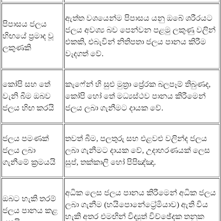
ඇත්ත වශයෙන්ම පිපාසය යනු ඔබේ ශරීරයට
පිපාසය ජලය
ජලය අවශ්‍ය බව පෙන්වන පළමු ලකුණු වලින්
හිඟයේ ප්‍රමාද වූ
එකකි, එබැවින් නිතිපතා ජලය පානය කිරීම
ලකුණකි
වැදගත් වේ.
කෝපි සහ තේ
කැෆේන් හි සුළු මුත්‍රා ප්‍රේරක බලපෑම් තිබුණද,
වැනි බීම ඔබව
කෝපි හෝ තේ මධ්‍යස්ථව පානය කිරීමෙන්
ජලය හිඟ කරයි
ජලය ලබා ගැනීමට දායක වේ.
ජලය පමණක්
තවත් බීම, පලතුරු සහ එළවළු වලින්ද ජලය
ජලය ලබා
ලබා ගැනීමට දායක වේ, උදාහරණයක් ලෙස
ගැනීමේ ක්‍රමයයි
සුප්, තක්කාලි හෝ පිපිඤ්ඤා.
අධික ලෙස ජලය පානය කිරීමෙන් අධික ජලය
ඔබට හැකි තරම්
ලබා ගැනීම (හයිපොනේට්‍රේමියාව) ඇති විය
ජලය පානය කළ
හැකි අතර එමඟින් විද්‍යුත් විච්ඡේදක තනුක