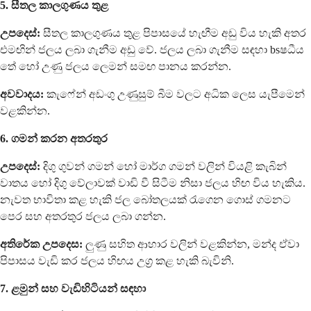
5. සීතල කාලගුණය තුළ
උපදෙස්:
සීතල කාලගුණය තුළ පිපාසයේ හැඟීම අඩු විය හැකි අතර
එමඟින් ජලය ලබා ගැනීම අඩු වේ. ජලය ලබා ගැනීම සඳහා bsෂධීය
තේ හෝ උණු ජලය ලෙමන් සමඟ පානය කරන්න.
අවවාදය:
කැෆේන් අඩංගු උණුසුම් බීම වලට අධික ලෙස යැපීමෙන්
වළකින්න.
6. ගමන් කරන අතරතුර
උපදෙස්:
දිගු ගුවන් ගමන් හෝ මාර්ග ගමන් වලින් වියළි කැබින්
වාතය හෝ දිගු වේලාවක් වාඩි වී සිටීම නිසා ජලය හිඟ විය හැකිය.
නැවත භාවිතා කළ හැකි ජල බෝතලයක් රැගෙන ගොස් ගමනට
පෙර සහ අතරතුර ජලය ලබා ගන්න.
අතිරේක උපදෙස:
ලුණු සහිත ආහාර වලින් වළකින්න, මන්ද ඒවා
පිපාසය වැඩි කර ජලය හිඟය උග්‍ර කළ හැකි බැවිනි.
7. ළමුන් සහ වැඩිහිටියන් සඳහා