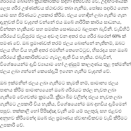
ශරීරයේ බොහෝ ක්‍රියාකාරකම් සඳහා අත්‍යවශ්‍ය වේ, උදාහරණයක්
ලෙස ශරීර උෂ්ණත්වය ස්ථාවරව තබා ගැනීම, පෝෂ්‍ය පදාර්ථ ගෙන
යාම සහ ජීර්ණයට උපකාර කිරීම. ජලය හොඳින් ලබා ගැනීම ගැන
දැනුවත් වීම වැදගත් වන්නේ එය ඔබේ ශාරීරික කාර්ය සාධනය,
චින්තන හැකියාව සහ සමස්ත සෞඛ්‍යයට බලපාන බැවිනි. වැඩිහිටි
ශරීරයේ වැඩිපුරම ජලය අඩංගු වන අතර එය ශරීර බරෙන් 60% ක්
පමණ වේ. ඔබ ප්‍රමාණවත් තරම් ජලය බොන්නේ නැතිනම්, ඔබට
ජලය හිඟ විය හැකි අතර එමඟින් තෙහෙට්ටුව, හිසරදය සහ ඔබේ
ශරීරයේ ක්‍රියාකාරිත්වයට ගැටලු ඇති විය හැකිය. එබැවින්,
විශේෂයෙන්ම දැඩි ව්‍යායාම හෝ උණුසුම් කාලගුණය තුළ ඉක්මනින්
ජලය ලබා ගන්නේ කෙසේදැයි ඉගෙන ගැනීම වැදගත් වේ.
ඔබ ඉක්මනින් ජලය ලබා ගැනීමට කැමති නම්, සාමාන්‍ය ජලය
පානය කිරීම සාමාන්‍යයෙන් ඔබේ ශරීරයට තරල නැවත ලබා
ගැනීමේ වේගවත්ම ක්‍රමයයි. ක්‍රීඩා බීම වලින්ද ජලය නැවත ලබා
ගැනීමට උපකාරී විය හැකිය, විශේෂයෙන්ම ඔබ දහඩිය දැමීමෙන්
පසුව. තක්කාලි හෝ පිපිඤ්ඤා වැනි යම් යම් පලතුරු සහ එළවළු
අනුභව කිරීමෙන්ද ඔබේ ජල ප්‍රමාණය ස්වාභාවිකවම වැඩි කිරීමට
උපකාරී වේ.