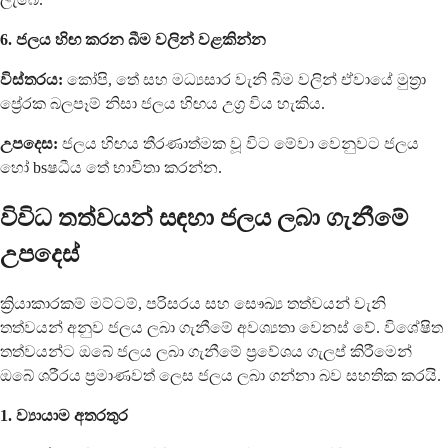
6. ජලය හිඟ කරන බීම වලින් වළකින්න
විස්තරය:
කෝපි, තේ සහ මධ්‍යසාර වැනි බීම වලින් ඒවායේ මුත්‍රා
ප්‍රේරක බලපෑම් නිසා ජලය හිඟය උග්‍ර විය හැකිය.
උපදෙස:
ජලය හිඟය තීරණාත්මක වූ විට මේවා වෙනුවට ජලය
හෝ bsෂධීය තේ භාවිතා කරන්න.
විවිධ තත්වයන් සඳහා ජලය ලබා ගැනීමේ
උපදෙස්
ක්‍රියාකාරකම් මට්ටම්, පරිසරය සහ සෞඛ්‍ය තත්වයන් වැනි
තත්වයන් අනුව ජලය ලබා ගැනීමේ අවශ්‍යතා වෙනස් වේ. විශේෂිත
තත්වයන්ට ඔබේ ජලය ලබා ගැනීමේ ප්‍රවේශය ගැලප් කිරීමෙන්
ඔබේ ශරීරය ප්‍රමාණවත් ලෙස ජලය ලබා ගන්නා බව සහතික කරයි.
1. ව්‍යායාම අතරතුර