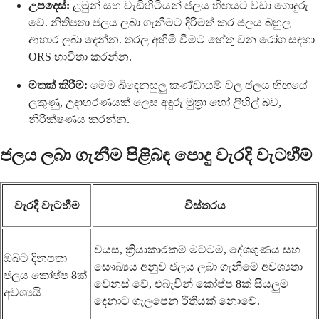
උපදෙස්:
ළමුන් සහ වැඩිහිටියන් ජලය හිඟයට වඩා ගොදුරු
වේ. නිතිපතා ජලය ලබා ගැනීමට දිරිමත් කර ජලය බහුල
ආහාර ලබා දෙන්න. තරල අහිමි වීමට හේතු වන රෝග සඳහා
ORS භාවිතා කරන්න.
මතක් කිරීම:
මෙම බිඳෙනසුලු කණ්ඩායම් වල ජලය හිඟයේ
ලකුණු, උදාහරණයක් ලෙස අඳුරු මුත්‍රා හෝ ලිහිල් බව,
නිරීක්ෂණය කරන්න.
ජලය ලබා ගැනීම පිළිබඳ පොදු වැරදි වැටහීම්
වැරදි වැටහීම
විස්තරය
වයස, ක්‍රියාකාරකම් මට්ටම, දේශගුණය සහ
ඔබට දිනපතා
සෞඛ්‍යය අනුව ජලය ලබා ගැනීමේ අවශ්‍යතා
ජලය කෝප්ප 8ක්
වෙනස් වේ, එබැවින් කෝප්ප 8ක් සියලුම
අවශ්‍යයි
දෙනාට ගැලපෙන රීතියක් නොවේ.