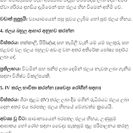
ඒවා ශරීරය දහඩිය දැමීමෙන් සහ ජලය හිඟ වීමෙන් අහිමි වේ.
වඩාත් සුදුසුයි:
ව්‍යායාමයෙන් පසු සුවය ලැබීම හෝ සුළු ජලය හිඟය.
4. ජලය බහුල ආහාර අනුභව කරන්න
විස්තරය:
තක්කාලි, පිපිඤ්ඤා සහ තැඹිලි වැනි යම් යම් පලතුරු සහ
එළවළු වල ජලය බහුලව අඩංගු වන අතර අතිරේක පෝෂ්‍ය පදාර්ථ
ලබා දේ.
ප්‍රතිලාභය:
විටමින් සහ ඛනිජ ලබා දෙමින් ජලය නැවත ලබා ගැනීම
සඳහා විශිෂ්ට විකල්පයකි.
5. IV තරල භාවිතා කරන්න (වෛද්‍ය රෝගීන් සඳහා)
විස්තරය:
ශිරා තුළට (IV) තරල ලබා දීම මගින් රුධිරයට ජලය ලබා
දෙන අතර එය බරපතල ජලය හිඟයේ වේගවත්ම ක්‍රමයයි.
අවශ්‍ය වූ විට:
සාමාන්‍යයෙන් බරපතල ජලය හිඟය, උණුසුම්
ආඝාතය හෝ රෝග සඳහා වෛද්‍ය සැකසුම් තුළ පරිපාලනය කරනු
ලැබේ.