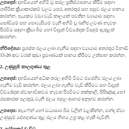
උපදෙස්:
දහඩියෙන් අහිමි වූ තරල ප්‍රතිස්ථාපනය කිරීම සඳහා
ශාරීරික ක්‍රියාකාරකම් වලට පෙර, අතරතුර සහ පසුව ජලය පානය
කරන්න. පැයකට වඩා වැඩි කාලයක් පවතින ව්‍යායාම සඳහා,
සෝඩියම් සහ පොටෑසියම් වැනි අහිමි වූ ඛනිජ ලවණ නැවත
පිරවීම සඳහා ක්‍රීඩා බීම හෝ විද්‍යුත් විච්ඡේදක විසඳුම් ඇතුළත්
කරන්න.
නිර්දේශය:
ප්‍රශස්ත ජලය ලබා ගැනීම සඳහා ව්‍යායාම අතරතුර විනාඩි
15-20 කට වරක් කුඩා ප්‍රමාණයක් පානය කිරීමට උත්සාහ කරන්න.
2. උණුසුම් කාලගුණය තුළ
උපදෙස්:
දහඩියෙන් අධික තරල අහිමි වීමට එරෙහිව ජලය ලබා
ගැනීම වැඩි කරන්න. ජලය ලබා ගැනීම වැඩි කිරීමට සහ විද්‍යුත්
විච්ඡේදක ස්වාභාවිකවම නැවත පිරවීමට තක්කාලි, පිපිඤ්ඤා හෝ
රසකාරක පලතුරු වැනි ජලය බහුල ආහාර අනුභව කරන්න.
උපදෙස:
කැෆේන් හෝ මධ්‍යසාර බීම වලින් වළකින්න, මන්ද ඒවා
උණුසුම් දේශගුණය තුළ ජලය හිඟය උග්‍ර කළ හැකි බැවිනි.
3. රෝගාතුර වූ විට