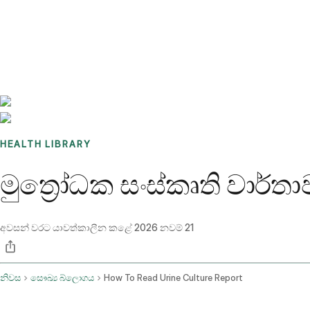
Benchmarks
Stories
FAQ
Sign up / Log in
HEALTH LIBRARY
මුත්‍රෝධක සංස්කෘති වාර
අවසන් වරට යාවත්කාලීන කළේ
2026 නවම් 21
නිවස
සෞඛ්‍ය බ්ලොගය
How To Read Urine Culture Report