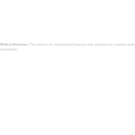
පහළ රේඛාව
Medical Disclaimer:
This article is for informational purposes only and does not constitute med
immediately.