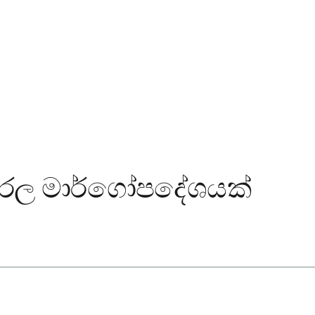
 සරල මාර්ගෝපදේශයක්