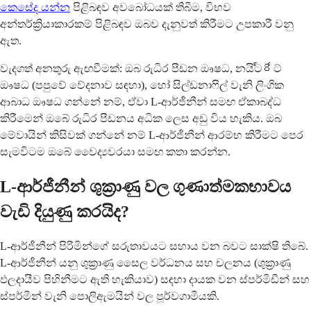
කෙසේද යන්න
පිළිබඳව අවබෝධයක් තිබීම, විභව
අන්තර්ක්‍රියාකාරකම් පිළිබඳව ඔබව දැනුවත් කිරීමට උපකාරී වනු
ඇත.
වැදගත් අනතුරු ඇඟවීමක්: ඔබ රුධිර පීඩන ඖෂධ, නයිට్రేට්
ඖෂධ (පපුවේ වේදනාව සඳහා), හෝ සිල්ඩනාෆිල් වැනි ලිංගික
ආබාධ ඖෂධ ගන්නේ නම්, ඒවා L-ආර්ජීනීන් සමඟ ඒකාබද්ධ
කිරීමෙන් ඔබේ රුධිර පීඩනය අධික ලෙස අඩු විය හැකිය. ඔබ
මේවායින් කිසිවක් ගන්නේ නම් L-ආර්ජීනීන් ආරම්භ කිරීමට පෙර
සැමවිටම ඔබේ වෛද්‍යවරයා සමඟ කතා කරන්න.
L-ආර්ජීනීන් ශුක්‍රාණු වල ගුණාත්මකභාවය
වැඩි දියුණු කරයිද?
L-ආර්ජීනීන් පිරිමින්ගේ සරුතාවයට සහාය වන බවට සාක්ෂි තිබේ.
L-ආර්ජීනීන් යනු ශුක්‍රාණු සෛල වර්ධනය සහ චලනය (ශුක්‍රාණු
ඵලදායීව පිහිනීමට ඇති හැකියාව) සඳහා දායක වන ස්පර්මිඩීන් සහ
ස්පර්මීන් වැනි පොලිඇමයින් වල පූර්වගාමීයකි.