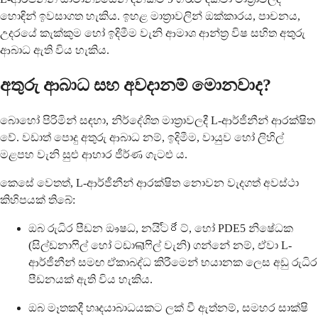
හොඳින් ඉවසාගත හැකිය. ඉහළ මාත්‍රාවලින් ඔක්කාරය, පාචනය,
උදරයේ කැක්කුම හෝ ඉදිමීම වැනි ආමාශ ආන්ත්‍ර විෂ සහිත අතුරු
ආබාධ ඇති විය හැකිය.
අතුරු ආබාධ සහ අවදානම් මොනවාද?
බොහෝ පිරිමින් සඳහා, නිර්දේශිත මාත්‍රාවලදී L-ආර්ජීනීන් ආරක්ෂිත
වේ. වඩාත් පොදු අතුරු ආබාධ නම්, ඉදිමීම, වායුව හෝ ලිහිල්
මළපහ වැනි සුළු ආහාර ජීර්ණ ගැටළු ය.
කෙසේ වෙතත්, L-ආර්ජීනීන් ආරක්ෂිත නොවන වැදගත් අවස්ථා
කිහිපයක් තිබේ:
ඔබ රුධිර පීඩන ඖෂධ, නයිට్రేට්, හෝ PDE5 නිෂේධක
(සිල්ඩනාෆිල් හෝ ටඩාଲାෆිල් වැනි) ගන්නේ නම්, ඒවා L-
ආර්ජීනීන් සමඟ ඒකාබද්ධ කිරීමෙන් භයානක ලෙස අඩු රුධිර
පීඩනයක් ඇති විය හැකිය.
ඔබ මෑතකදී හෘදයාබාධයකට ලක් වී ඇත්නම්, සමහර සාක්ෂි