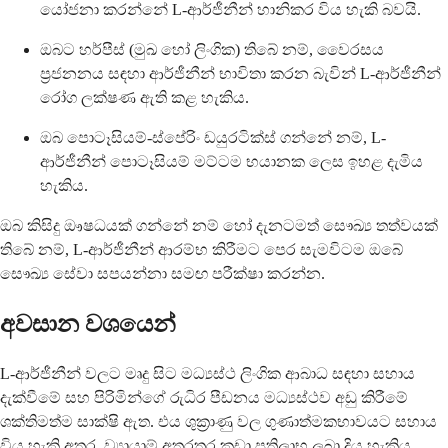
යෝජනා කරන්නේ L-ආර්ජීනීන් හානිකර විය හැකි බවයි.
ඔබට හර්පීස් (මුඛ හෝ ලිංගික) තිබේ නම්, වෛරසය
ප්‍රජනනය සඳහා ආර්ජීනීන් භාවිතා කරන බැවින් L-ආර්ජීනීන්
රෝග ලක්ෂණ ඇති කළ හැකිය.
ඔබ පොටෑසියම්-ස්පේරිං ඩයුරටික්ස් ගන්නේ නම්, L-
ආර්ජීනීන් පොටෑසියම් මට්ටම භයානක ලෙස ඉහළ දැමිය
හැකිය.
ඔබ කිසිදු ඖෂධයක් ගන්නේ නම් හෝ දැනටමත් සෞඛ්‍ය තත්වයක්
තිබේ නම්, L-ආර්ජීනීන් ආරම්භ කිරීමට පෙර සැමවිටම ඔබේ
සෞඛ්‍ය සේවා සපයන්නා සමඟ පරීක්ෂා කරන්න.
අවසාන වශයෙන්
L-ආර්ජීනීන් වලට මෘදු සිට මධ්‍යස්ථ ලිංගික ආබාධ සඳහා සහාය
දැක්වීමේ සහ පිරිමින්ගේ රුධිර පීඩනය මධ්‍යස්ථව අඩු කිරීමේ
ශක්තිමත්ම සාක්ෂි ඇත. එය ශුක්‍රාණු වල ගුණාත්මකභාවයට සහාය
විය හැකි අතර, ව්‍යායාම් අතරතුර කුඩා ප්‍රතිලාභ ලබා දිය හැකිය,