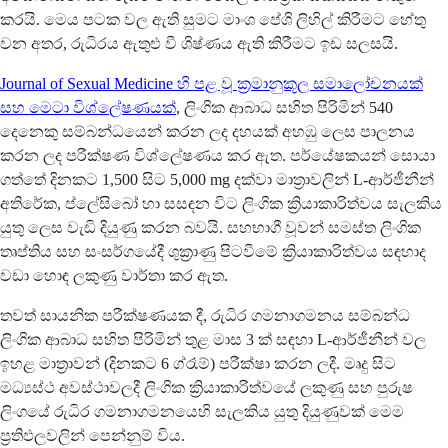
කරයි. මෙය පටක වල ඇති සුමට මාංශ පේශි ලිහිල් කිරීමට හේතු
වන අතර, රුධිරය ඇතුළු වී ශිෂ්ණය ඇති කිරීමට ඉඩ සලසයි.
Journal of Sexual Medicine හි පළ වූ ක්‍රමානුකූල සමාලෝචනයක්
සහ මෙටා විශ්ලේෂණයක්
, ලිංගික ආබාධ සහිත පිරිමින් 540
දෙනෙකු සම්බන්ධයෙන් කරන ලද දහයක් අහඹු ලෙස පාලනය
කරන ලද පරීක්ෂණ විශ්ලේෂණය කර ඇත. පර්යේෂකයන් සොයා
ගත්තේ දිනකට 1,500 සිට 5,000 mg දක්වා මාත්‍රාවලින් L-ආර්ජීනීන්
අතිරේක, ප්ලේසිබෝ හා සසඳන විට ලිංගික ක්‍රියාකාරිත්වය සැලකිය
යුතු ලෙස වැඩි දියුණු කරන බවයි. සහභාගී වූවන් සමස්ත ලිංගික
තෘප්තිය සහ සංසර්ගයේදී ශුක්‍රාණු පිටවීමේ ක්‍රියාකාරිත්වය සඳහාද
වඩා හොඳ ලකුණු වාර්තා කර ඇත.
තවත් සායනික පරීක්ෂණයක දී, රුධිර ගමනාගමනය සම්බන්ධ
ලිංගික ආබාධ සහිත පිරිමින් තුළ මාස 3 ක් සඳහා L-ආර්ජීනීන් වල
ඉහළ මාත්‍රාවන් (දිනකට 6 ග්රෑම්) පරීක්ෂා කරන ලදී. මෘදු සිට
මධ්‍යස්ථ අවස්ථාවලදී ලිංගික ක්‍රියාකාරිත්වයේ ලකුණු සහ පුරුෂ
ලිංගයේ රුධිර ගමනාගමනයෙහි සැලකිය යුතු දියුණුවක් මෙම
ප්‍රතිඵලවලින් පෙන්නුම් විය.