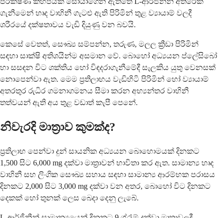
පරීක්ෂණ කිහිපයක් සොයාගෙන ඇත්තේ L-ආර්ජීනීන් අතිරේක
ගැනීමෙන් හෘද වාහිනී ගැටළු ඇති පිරිමින් තුළ ව්‍යායාම් වලදී
ශරීරයේ දක්ෂතාවය වැඩි දියුණු වන බවයි.
කෙසේ වෙතත්, සෞඛ්‍ය සම්පන්න, තරුණ, මලල ක්‍රීඩා පිරිමින්
සඳහා සාක්ෂි අතිශයින්ම අසමාන වේ. බොහෝ අධ්‍යයන ප්ලේසිබෝ
හා සසඳන විට ශක්තිය හෝ විඳදරාගැනීමේදී සැලකිය යුතු වෙනසක්
නොපෙන්වා ඇත. මෙම ප්‍රතිලාභය වැඩිහිටි පිරිමින් හෝ ව්‍යායාම්
අතරතුර රුධිර ගමනාගමනය සීමා කරන අභ්‍යන්තර වාහිනී
තත්වයන් ඇති අය තුළ වඩාත් කැපී පෙනේ.
නිවැරදි මාත්‍රාව කුමක්ද?
ප්‍රතිලාභ පෙන්වා දුන් සායනික අධ්‍යයන බොහොමයක් දිනකට
1,500 සිට 6,000 mg දක්වා මාත්‍රාවන් භාවිතා කර ඇත. සාමාන්‍ය හෘද
වාහිනී සහ ලිංගික සෞඛ්‍ය සහාය සඳහා සාමාන්‍ය ආරම්භක පරාසය
දිනකට 2,000 සිට 3,000 mg දක්වා වන අතර, බොහෝ විට දිනකට
දෙකක් හෝ තුනක් ලෙස බෙදා දෙනු ලැබේ.
L-ආර්ජීනීන් සාමාන්‍යයෙන් දිනකට 9 ග්රෑම් දක්වා මාත්‍රාවලදී