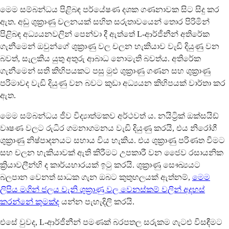
මෙම සම්බන්ධය පිළිබඳ පර්යේෂණ දශක ගණනාවක සිට සිදු කර
ඇත. අඩු ශුක්‍රාණු චලනයක් සහිත සරුතාවයෙන් තොර පිරිමින්
පිළිබඳ අධ්‍යයනවලින් පෙන්වා දී ඇත්තේ L-ආර්ජීනීන් අතිරේක
ගැනීමෙන් ඔවුන්ගේ ශුක්‍රාණු වල චලන හැකියාව වැඩි දියුණු වන
බවත්, සැලකිය යුතු අතුරු ආබාධ නොමැති බවත්ය. අතිරේක
ගැනීමෙන් සති කිහිපයකට පසු මුළු ශුක්‍රාණු ගණන සහ ශුක්‍රාණු
පරිමාවද වැඩි දියුණු වන බවට කුඩා අධ්‍යයන කිහිපයක් වාර්තා කර
ඇත.
මෙම සම්බන්ධය ජීව විද්‍යාත්මකව අර්ථවත් ය. නයිට්‍රික් ඔක්සයිඩ්
වෘෂණ වලට රුධිර ගමනාගමනය වැඩි දියුණු කරයි, එය නිරෝගී
ශුක්‍රාණු නිෂ්පාදනයට සහාය විය හැකිය. එය ශුක්‍රාණු පරිණත වීමට
සහ චලන හැකියාවක් ඇති කිරීමට උපකාරී වන ජෛව රසායනික
ක්‍රියාවලීන්හි ද කාර්යභාරයක් ඉටු කරයි. ශුක්‍රාණු සෞඛ්‍යයට
බලපාන වෙනත් සාධක ගැන ඔබට කුතුහලයක් ඇත්නම්,
මෙම
ලිපිය මගින් ජලය වැනි ශුක්‍රාණු වල වෙනස්කම් වලින් අදහස්
කරන්නේ කුමක්ද
යන්න පැහැදිලි කරයි.
එසේ වුවද, L-ආර්ජීනීන් පමණක් බරපතල සරුකම ගැටළු විසඳීමට