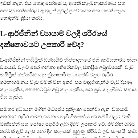
ඉඩක් නැත. එය හොඳ පෝෂණය, ආතති කළමනාකරණය සහ
වෛද්‍ය තක්සේරුව ඇතුළත් පුළුල් ප්‍රවේශයක කොටසක් ලෙස
හොඳින්ම ක්‍රියා කරයි.
L-ආර්ජීනීන් ව්‍යායාම් වලදී ශරීරයේ
දක්ෂතාවයට උපකාරී වේද?
L-ආර්ජීනීන් නයිට්‍රික් ඔක්සයිඩ් නිෂ්පාදනයේ එහි කාර්යභාරය නිසා
ව්‍යායාම් වලට පෙර ගන්නා අතිරේකවල ජනප්‍රිය අමුද්‍රව්‍යයකි. වැඩි
නයිට්‍රික් ඔක්සයිඩ් යනු ක්‍රියාකාරී මාංශ පේශි වලට රුධිර
ගමනාගමනය වැඩි වීමක් වන අතර, එය විඳදරාගැනීම වැඩි දියුණු
කළ හැකිය, තෙහෙට්ටුව අඩු කළ හැකිය, සහ සුවය ලැබීමට සහාය
විය හැකිය.
සමහර අධ්‍යයන මගින් මධ්‍යස්ථ ප්‍රතිලාභ පෙන්වා ඇත. ව්‍යායාම්
අතරතුර රුධිර ගමනාගමනය වැඩි වීමෙන් මාංශ පේශි වලට වැඩි
ඔක්සිජන් සහ පෝෂ්‍ය පදාර්ථ ලබා දීමට උපකාරී වේ, එමඟින් ඔබට
තරමක් දැඩි ලෙස හෝ දිගු කාලයක් පුහුණු කිරීමට ඉඩ සලසයි. කුඩා