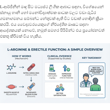
L-ආර්ජීනීන් මෘදු සිට මධ්‍යස්ථ ලිංගික ආබාධ සඳහා, විශේෂයෙන්
ස්නායු හානි හෝ මනෝවිද්‍යාත්මක සාධක වලට වඩා රුධිර
ගමනාගමනය සම්බන්ධ හේතුවක් ඇති විට වඩාත් හොඳින් ක්‍රියා
කරයි. එය වෛද්‍යවරයෙකුගේ නිර්දේශිත ඖෂධ සඳහා
ආදේශකයක් නොවේ, නමුත් සමහර පිරිමින්ට එය ප්‍රයෝජනවත්
එකතු කිරීමක් විය හැකිය.