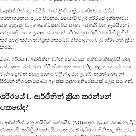
L-ආර්ජීනීන් යනු පිරිමින්ගේ ලිංගික ක්‍රියාකාරිත්වය, රුධිර
ගමනාගමනය, රුධිර පීඩනය, ව්‍යායාම් වලදී ශරීරයේ දක්ෂතාවය
සහ ශුක්‍රාණු වල ගුණාත්මකභාවය සඳහා උපකාරී වන ඇමයිනෝ
අම්ලයකි. මෙය ප්‍රධාන වශයෙන් ශරීරය පුරා රුධිර වාහිනී ලිහිල්
කර පුළුල් කරන නයිට්‍රික් ඔක්සයිඩ් නිෂ්පාදනය වැඩි කිරීමෙන් ක්‍රියා
කරයි.
ඔබේ ශරීරය L-ආර්ජීනීන් වලින් කොටසක් තනිවම නිපදවයි. රතු
මස්, කුකුළු මස්, මාළු, කිරි නිෂ්පාදන සහ රනිල කුලයට අයත් ශාක
වැනි ප්‍රෝටීන් බහුල ආහාර වලින් ද එය ලැබේ. නමුත් බොහෝ
පිරිමින් නිශ්චිත සෞඛ්‍ය ඉලක්ක සඳහා අතිරේකයක් ලෙස එය ගනී.
ශරීරයේ L-ආර්ජීනීන් ක්‍රියා කරන්නේ
කෙසේද?
L-ආර්ජීනීන් යනු නයිට්‍රික් ඔක්සයිඩ් (NO) සඳහා ප්‍රධාන ගොඩනැගිලි
ඒකකයයි. නයිට්‍රික් ඔක්සයිඩ් යනු ඔබේ රුධිර වාහිනී තුළ නිපදවන