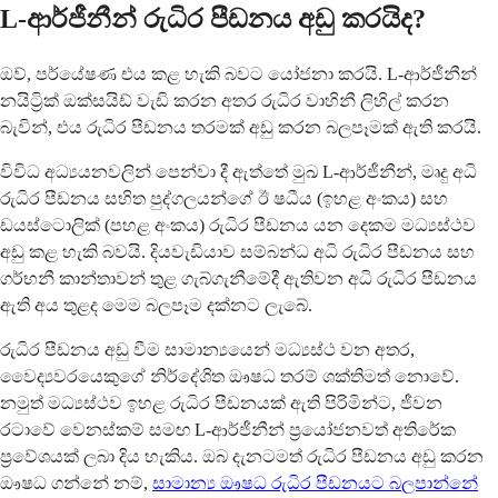
L-ආර්ජීනීන් රුධිර පීඩනය අඩු කරයිද?
ඔව්, පර්යේෂණ එය කළ හැකි බවට යෝජනා කරයි. L-ආර්ජීනීන්
නයිට්‍රික් ඔක්සයිඩ් වැඩි කරන අතර රුධිර වාහිනී ලිහිල් කරන
බැවින්, එය රුධිර පීඩනය තරමක් අඩු කරන බලපෑමක් ඇති කරයි.
විවිධ අධ්‍යයනවලින් පෙන්වා දී ඇත්තේ මුඛ L-ආර්ජීනීන්, මෘදු අධි
රුධිර පීඩනය සහිත පුද්ගලයන්ගේ ඊ ෂධීය (ඉහළ අංකය) සහ
ඩයස්ටොලික් (පහළ අංකය) රුධිර පීඩනය යන දෙකම මධ්‍යස්ථව
අඩු කළ හැකි බවයි. දියවැඩියාව සම්බන්ධ අධි රුධිර පීඩනය සහ
ගර්භනී කාන්තාවන් තුළ ගැබ්ගැනීමේදී ඇතිවන අධි රුධිර පීඩනය
ඇති අය තුළද මෙම බලපෑම දක්නට ලැබේ.
රුධිර පීඩනය අඩු වීම සාමාන්‍යයෙන් මධ්‍යස්ථ වන අතර,
වෛද්‍යවරයෙකුගේ නිර්දේශිත ඖෂධ තරම් ශක්තිමත් නොවේ.
නමුත් මධ්‍යස්ථව ඉහළ රුධිර පීඩනයක් ඇති පිරිමින්ට, ජීවන
රටාවේ වෙනස්කම් සමඟ L-ආර්ජීනීන් ප්‍රයෝජනවත් අතිරේක
ප්‍රවේශයක් ලබා දිය හැකිය. ඔබ දැනටමත් රුධිර පීඩනය අඩු කරන
ඖෂධ ගන්නේ නම්,
සාමාන්‍ය ඖෂධ රුධිර පීඩනයට බලපාන්නේ