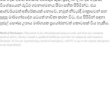
විශේෂයෙන් රුධිර ගමනාගමනය සීමා සහිත පිරිමින්ට. එය
ආශ්චර්යමත් අතිරේකයක් නොවේ, නමුත් නිවැරදි මාත්‍රාවෙන් සහ
සුදුසු මාර්ගෝපදේශ යටතේ භාවිතා කරන විට, එය පිරිමින් සඳහා
පුළුල් සෞඛ්‍ය උපාය මාර්ගයක ප්‍රයෝජනවත් කොටසක් විය හැකිය.
Medical Disclaimer:
This article is for informational purposes only and does not constitute
medical advice. Always consult a qualified healthcare provider for diagnosis and treatment
decisions. If you are experiencing a medical emergency, call 911 or go to the nearest emergency
room immediately.