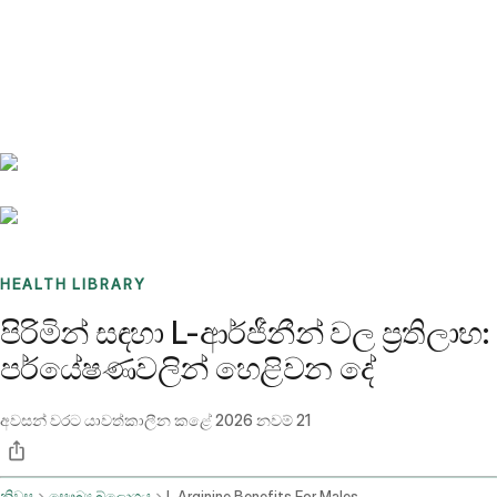
Benchmarks
Stories
FAQ
Sign up / Log in
HEALTH LIBRARY
පිරිමින් සඳහා L-ආර්ජීනීන් වල ප්‍රතිලාභ:
පර්යේෂණවලින් හෙළිවන දේ
අවසන් වරට යාවත්කාලීන කළේ
2026 නවම් 21
නිවස
සෞඛ්‍ය බ්ලොගය
L Arginine Benefits For Males