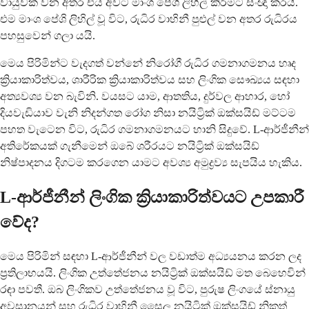
වායුවක් වන අතර එය අවට මාංශ පේශි ලිහිල් කිරීමට සංඥා කරයි.
එම මාංශ පේශි ලිහිල් වූ විට, රුධිර වාහිනී පුළුල් වන අතර රුධිරය
පහසුවෙන් ගලා යයි.
මෙය පිරිමින්ට වැදගත් වන්නේ නිරෝගී රුධිර ගමනාගමනය හෘද
ක්‍රියාකාරිත්වය, ශාරීරික ක්‍රියාකාරිත්වය සහ ලිංගික සෞඛ්‍යය සඳහා
අත්‍යවශ්‍ය වන බැවිනි. වයසට යාම, ආතතිය, දුර්වල ආහාර, හෝ
දියවැඩියාව වැනි නිදන්ගත රෝග නිසා නයිට්‍රික් ඔක්සයිඩ් මට්ටම
පහත වැටෙන විට, රුධිර ගමනාගමනයට හානි සිදුවේ. L-ආර්ජීනීන්
අතිරේකයක් ගැනීමෙන් ඔබේ ශරීරයට නයිට්‍රික් ඔක්සයිඩ්
නිෂ්පාදනය දිගටම කරගෙන යාමට අවශ්‍ය අමුද්‍රව්‍ය සැපයිය හැකිය.
L-ආර්ජීනීන් ලිංගික ක්‍රියාකාරිත්වයට උපකාරී
වේද?
මෙය පිරිමින් සඳහා L-ආර්ජීනීන් වල වඩාත්ම අධ්‍යයනය කරන ලද
ප්‍රතිලාභයයි. ලිංගික උත්තේජනය නයිට්‍රික් ඔක්සයිඩ් මත බෙහෙවින්
රඳා පවතී. ඔබ ලිංගිකව උත්තේජනය වූ විට, පුරුෂ ලිංගයේ ස්නායු
අවසානයන් සහ රුධිර වාහිනී සෛල නයිට්‍රික් ඔක්සයිඩ් නිකුත්