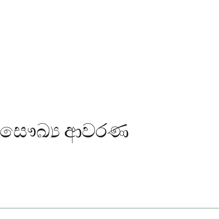
ක සෞඛ්‍ය ආවරණ