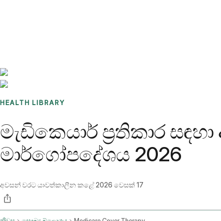
Benchmarks
Stories
FAQ
Sign up / Log in
HEALTH LIBRARY
මැඩිකෙයාර් ප්‍රතිකාර ස
මාර්ගෝපදේශය 2026
අවසන් වරට යාවත්කාලීන කළේ
2026 වෙසක් 17
නිවස
සෞඛ්‍ය බ්ලොගය
Medicare Cover Therapy