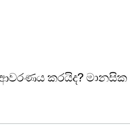
ඳහා ආවරණය කරයිද? මානසි