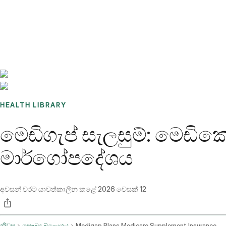
Benchmarks
Stories
FAQ
Sign up / Log in
HEALTH LIBRARY
මෙඩිගැප් සැලසුම්: මෙඩික
මාර්ගෝපදේශය
අවසන් වරට යාවත්කාලීන කළේ
2026 වෙසක් 12
නිවස
සෞඛ්‍ය බ්ලොගය
Medigap Plans Medicare Supplement Insurance