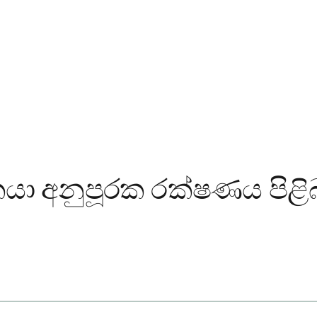
ෙයා අනුපූරක රක්ෂණය පිළි