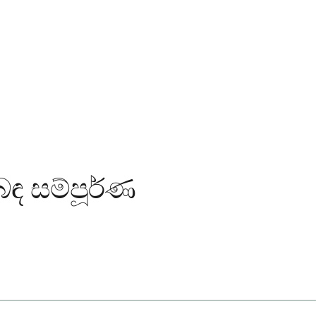
බඳ සම්පූර්ණ