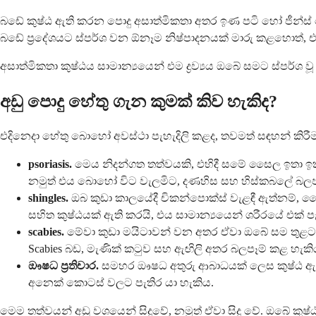
බඩේ කුෂ්ඨ ඇති කරන පොදු අසාත්මිකතා අතර ඉණ පටි හෝ ජීන්ස් 
බඩේ ප්‍රදේශයට ස්පර්ශ වන ඕනෑම නිෂ්පාදනයක් මාරු කළහොත්, එ
අසාත්මිකතා කුෂ්ඨය සාමාන්‍යයෙන් එම ද්‍රව්‍යය ඔබේ සමට ස්පර්ශ වූ
අඩු පොදු හේතු ගැන කුමක් කිව හැකිද?
එදිනෙදා හේතු බොහෝ අවස්ථා පැහැදිලි කළද, තවමත් සඳහන් කිරීම 
psoriasis.
මෙය නිදන්ගත තත්වයකි, එහිදී සමේ සෛල ඉතා ඉක්
නමුත් එය බොහෝ විට වැලමිට, දණහිස සහ හිස්කබලේ බලප
shingles.
ඔබ කුඩා කාලයේදී චිකන්පොක්ස් වැළඳී ඇත්නම්, වෛ
සහිත කුෂ්ඨයක් ඇති කරයි, එය සාමාන්‍යයෙන් ශරීරයේ එක් ප
scabies.
මේවා කුඩා මයිටාවන් වන අතර ඒවා ඔබේ සම තුළට හාර
Scabies බඩ, මැණික් කටුව සහ ඇඟිලි අතර බලපෑම් කළ හැකි
ඖෂධ ප්‍රතිචාර.
සමහර ඖෂධ අතුරු ආබාධයක් ලෙස කුෂ්ඨ ඇති 
අනෙක් කොටස් වලට පැතිර යා හැකිය.
මෙම තත්වයන් අඩු වශයෙන් සිදුවේ, නමුත් ඒවා සිදු වේ. ඔබේ ක