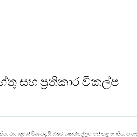
තු සහ ප්‍රතිකාර විකල්ප
ිය. එය කුමක් සිදුවේදැයි ඔබව කනස්සල්ලට පත් කළ හැකිය. වා