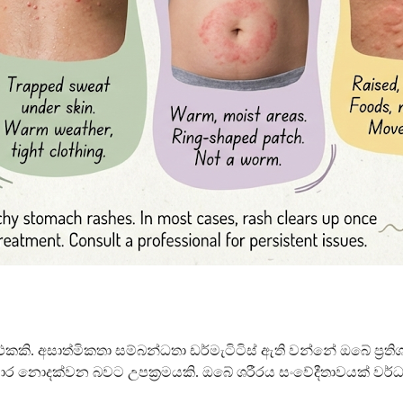
් එකකි. අසාත්මිකතා සම්බන්ධතා ඩර්මැටිටිස් ඇති වන්නේ ඔබේ ප
විට ප්‍රතිචාර නොදක්වන බවට උපක්‍රමයකි. ඔබේ ශරීරය සංවේදීතාවයක