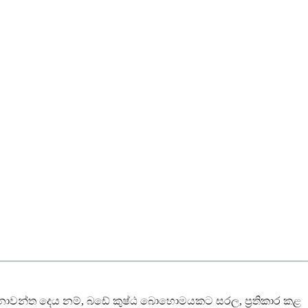
සනාවන්ත දෙය නම්, බඩේ කුෂ්ඨ බොහොමයකට සරල, ප්‍රතිකාර කළ