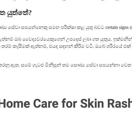
ත යුත්තේ?
 සේවා සපයන්නෙකු සමඟ පරීක්ෂා කළ යුතු බවට certain signs 
 ඇත්නම් ඔබ වෛද්‍යවරයෙකුගෙන් උපදෙස් ලබා ගත යුතුය. ඉක්මන
තරම් කැසීමක් ඇත්නම්, එයද සඳහන් කිරීම වටී. ඔබේ ශරීරයේ එක් 
ු ඇත. සමේ ගැටළු මිනිසුන් තම සෞඛ්‍ය සේවා සපයන්නා වෙත ය