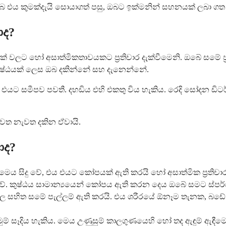
 ඔබ එය කුමක්දැයි සොයාගත් පසු, ඔබට ඉක්මනින් සහනයක් ලබා ගත
ාද?
ක් වලට හෝ අසාත්මිකතාවයකට ප්‍රතිචාර දැක්වීමෙනි. ඔබේ 
යි කුෂ්ඨයක් ලෙස ඔබ දකින්නේ සහ දැනෙන්නේ.
රා එයට සමීපව පවතී. දහඩිය එහි එකතු විය හැකිය. රෙදි සෝදන ඩි
නැවත නැවත දකින ඒවායි.
ාද?
ෙය සිදු වේ, එය එයට කෝපයක් ඇති කරයි හෝ අසාත්මික ප්‍රතිචාර
වේ. කුෂ්ඨය සාමාන්‍යයෙන් කෝපය ඇති කරන දෙය ඔබේ සමට ස්පර්ශ 
විල්ල සහිත සමේ පැල්ලම් ඇති කරයි. එය ශරීරයේ ඕනෑම තැනක, බඩේ 
ිමුම් සෑදිය හැකිය. මෙය උණුසුම් කාලගුණයෙහි හෝ තද ඇඳුම් ඇඳී