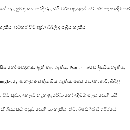
න් වල සුවඳ, සහ රෙදි වල ඩයි වර්ග ඇතුළත් වේ. ඔබ මෑතකදී ඔබේ
ැකිය. සමහර විට කුඩා බිබිලි ද සෑදිය හැකිය.
ම හෝ වේදනාව ඇති කළ හැකිය. Psoriasis බඩේ දිස්විය හැකිය,
es ලෙස නැවත සක්‍රිය විය හැකිය. මෙය වේදනාකාරී, බිබිලි
 විට කුඩා, ඉහළට නැඟුණු රේඛා හෝ ඉදිමුම් ලෙස පෙනී යයි.
හිපයකට පසුව පෙනී යා හැකිය. ඒවා බඩේ දිස් වී ශරීරයේ
.