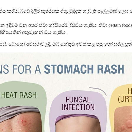
රය කරයි. බඩේ දිලීර කුෂ්ඨයක් රතු, මුද්දක හැඩැති පැල්ලමක් ලෙස
 ඉදිමුම් වන අතර ඒවා හදිසියේම දිස්විය හැකිය. ඒවා certain f
හිපයකින් අතුරුදහන් විය හැකිය.
බොහෝ අවස්ථාවලදී, ඔබ හේතුව ඉවත් කළ පසු හෝ සරල ප්‍රතිකා