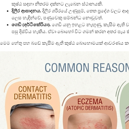
කුෂ්ඨ සඳහා නිතරම දක්නට ලැබෙන ස්ථානයකි.
දිලීර ආසාදනය.
දිලීර ශරීරයේ උණුසුම්, තෙත ප්‍රදේශ වලට ආද
ලෙස හැඳින්වේ, පණුවෙකු සම්බන්ධ නොවූවත්.
ගෙඩි (අර්ටිකේරියා).
ගෙඩි යනු ඉහළට නැඟුණු, කැසීම ඇති වන
පසු දිස්විය හැකිය. ඒවා බොහෝ විට ගමන් කරන අතර පැය කි
මෙම හේතු පහ බඩේ කැසීම ඇති කුෂ්ඨ බොහොමයක් ආවරණය කරයි. 