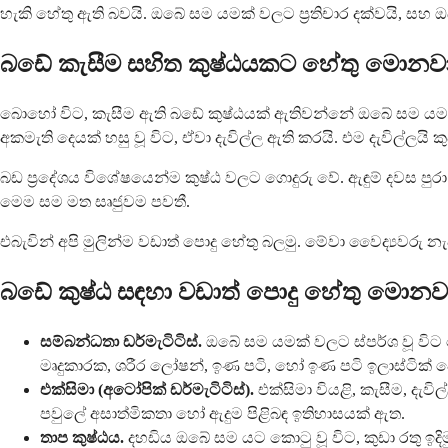
හැකි හේතු ඇති බවයි. ඔබේ සම යමක් වලට ප්‍රතිචාර දක්වයි, සහ
බඩේ කැසීම සහිත කුෂ්ඨයකට හේතු මොනව
බොහෝ විට, කැසීම ඇති බඩේ කුෂ්ඨයක් ඇතිවන්නේ ඔබේ සම යම
අකමැති දෙයක් හසු වූ විට, ඒවා දැවිල්ල ඇති කරයි. එම දැවිල්ල
බඩ ප්‍රදේශය විශේෂයෙන්ම කුෂ්ඨ වලට ගොදුරු වේ. ඇඳුම් දවස පු
මෙම සම මත සෘජුවම පවතී.
එබැවින් අපි මුලින්ම වඩාත් පොදු හේතු බලමු. මේවා වෛද්‍යවරු 
බඩේ කුෂ්ඨ සඳහා වඩාත් පොදු හේතු මොනව
සම්බන්ධතා ඩර්මැටිටිස්.
ඔබේ සම යමක් වලට ස්පර්ශ වූ විට ම
මෘදුකාරක, ශරීර ලෝෂන්, ඉණ පටි, හෝ ඉණ පටි ඉලාස්ටික් 
එක්සිමා (අටෝපික් ඩර්මැටිටිස්).
එක්සිමා වියළි, කැසීම, දැ
පවුලේ අසාත්මිකතා හෝ ඇදුම පිළිබඳ ඉතිහාසයක් ඇත.
තාප කුෂ්ඨය.
දහඩිය ඔබේ සම යට කොටු වූ විට, කුඩා රතු ඉද