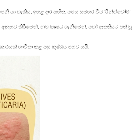
 පෙනී යා හැකිය, ඉහළ දාර සහිත. මෙය සමහර විට 'රින්ග්වෝම්'
oods අනුභව කිරීමෙන්, නව ඖෂධ ගැනීමෙන්, හෝ ආතතියට පත් වූ
රයක් භාවිතා කළ පසු කුෂ්ඨය පහව යයි.