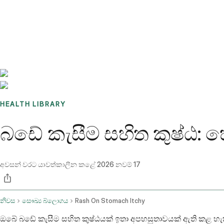
Benchmarks
Stories
FAQ
Sign up / Log in
HEALTH LIBRARY
බඩේ කැසීම සහිත කුෂ්ඨ: හේ
අවසන් වරට යාවත්කාලීන කළේ
2026 නවම් 17
නිවස
සෞඛ්‍ය බ්ලොගය
Rash On Stomach Itchy
ඔබේ බඩේ කැසීම සහිත කුෂ්ඨයක් ඉතා අපහසුතාවයක් ඇති කළ හැක