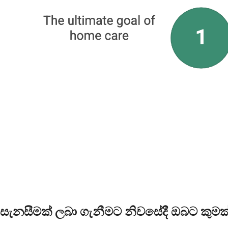
සැනසීමක් ලබා ගැනීමට නිවසේදී ඔබට කුමක