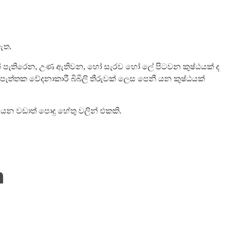
ඇත.
ින් පැතිරෙන, උණ ඇතිවන, හෝ සැරව හෝ ලේ පිටවන කුෂ්ඨයක් ද
පැත්තක වේදනාකාරී බිබිලි තීරුවක් ලෙස පෙනී යන කුෂ්ඨයක්
න වඩාත් පොදු හේතු වලින් එකකි.