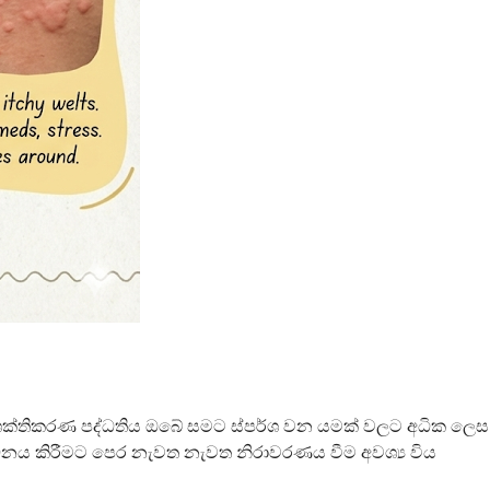
්‍රතිශක්තිකරණ පද්ධතිය ඔබේ සමට ස්පර්ශ වන යමක් වලට අධික ලෙස
් වර්ධනය කිරීමට පෙර නැවත නැවත නිරාවරණය වීම අවශ්‍ය විය