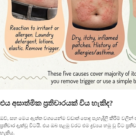
එය අසාත්මික ප්‍රතිචාරයක් විය හැකිද?
ඔව්, සහ මෙය ඇත්ත වශයෙන්ම වඩාත් පොදු පැහැදිලි කිරීම් වලින
ප්‍රතිචාර දැක්වූ විටයි. එය ඔබ පළමු වරට එම ද්‍රව්‍යය හමු වූ 
හැකිය.