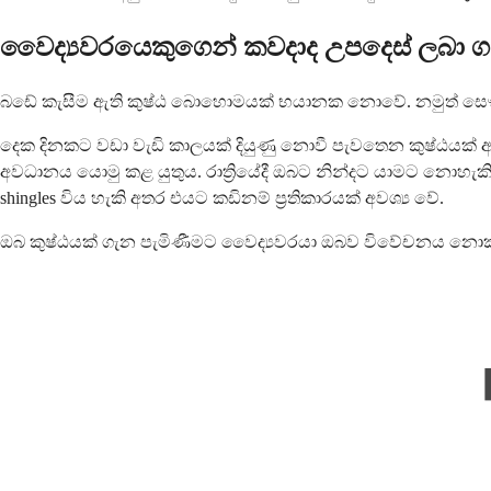
වෛද්‍යවරයෙකුගෙන් කවදාද උපදෙස් ලබා ග
බඩේ කැසීම ඇති කුෂ්ඨ බොහොමයක් භයානක නොවේ. නමුත් සෞඛ්‍ය
දෙක දිනකට වඩා වැඩි කාලයක් දියුණු නොවී පැවතෙන කුෂ්ඨයක්
අවධානය යොමු කළ යුතුය. රාත්‍රියේදී ඔබට නින්දට යාමට නොහැකි 
shingles විය හැකි අතර එයට කඩිනම් ප්‍රතිකාරයක් අවශ්‍ය වේ.
ඔබ කුෂ්ඨයක් ගැන පැමිණීමට වෛද්‍යවරයා ඔබව විවේචනය නොකරන