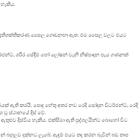
 හැකිය.
සමේ ප්‍රතිශක්තිකරණ සෛල ගොඩනඟා ඇත. එම සෛල වලට එයට
ටර්ජන්ට්, ශරීර සේදීම් හෝ ලෝෂන් වැනි නිෂ්පාදන පැය ගණනක්
යක් ඇති කරයි. පොදු හේතු අතර නව රෙදි සෝදන ඩිටර්ජන්ට්, රෙදි
වූ ස්ථානයේ දිස් වේ.
ඇතුළුව දිස්විය හැකිය. එක්සිමා ඇති පුද්ගලයින්ට බොහෝ විට
මෙන් බහුලව දක්නට ලැබේ. ඇඳුම් එයට තද කරන බැවින් බඩ තාප