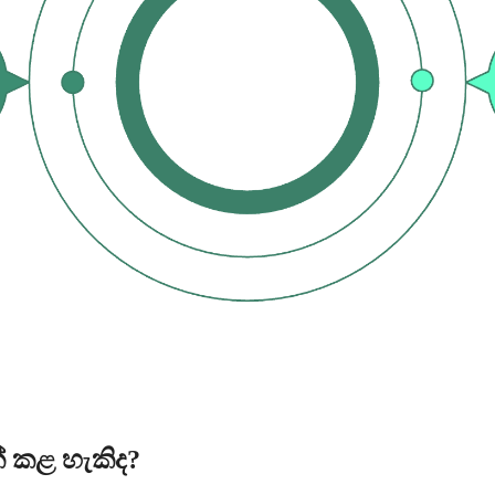
් කළ හැකිද?