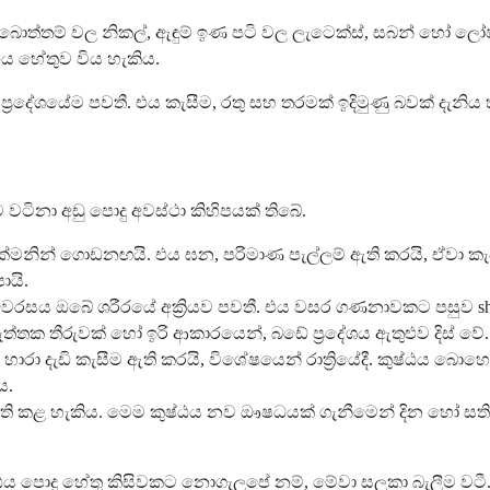
බොත්තම් වල නිකල්, ඇඳුම් ඉණ පටි වල ලැටෙක්ස්, සබන් හෝ ලෝෂ
ය හේතුව විය හැකිය.
 ප්‍රදේශයේම පවතී. එය කැසීම, රතු සහ තරමක් ඉදිමුණු බවක් දැනිය හ
වටිනා අඩු පොදු අවස්ථා කිහිපයක් තිබේ.
මනින් ගොඩනඟයි. එය ඝන, පරිමාණ පැල්ලම් ඇති කරයි, ඒවා කැසී
ායි.
රසය ඔබේ ශරීරයේ අක්‍රියව පවතී. එය වසර ගණනාවකට පසුව shingl
ැත්තක තීරුවක් හෝ ඉරි ආකාරයෙන්, බඩේ ප්‍රදේශය ඇතුළුව දිස් වේ.
ා දැඩි කැසීම ඇති කරයි, විශේෂයෙන් රාත්‍රියේදී. කුෂ්ඨය බොහෝ
ය.
කළ හැකිය. මෙම කුෂ්ඨය නව ඖෂධයක් ගැනීමෙන් දින හෝ සති කි
ුෂ්ඨය පොදු හේතු කිසිවකට නොගැලපේ නම්, මේවා සලකා බැලීම වටී