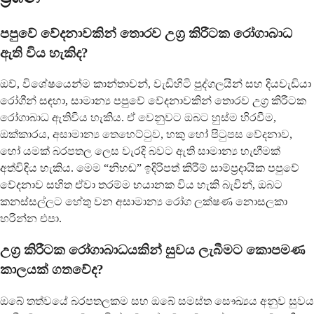
පපුවේ වේදනාවකින් තොරව උග්‍ර කිරීටක රෝගාබාධ
ඇති විය හැකිද?
ඔව්, විශේෂයෙන්ම කාන්තාවන්, වැඩිහිටි පුද්ගලයින් සහ දියවැඩියා
රෝගීන් සඳහා, සාමාන්‍ය පපුවේ වේදනාවකින් තොරව උග්‍ර කිරීටක
රෝගාබාධ ඇතිවිය හැකිය. ඒ වෙනුවට ඔබට හුස්ම හිරවීම,
ඔක්කාරය, අසාමාන්‍ය තෙහෙට්ටුව, හකු හෝ පිටුපස වේදනාව,
හෝ යමක් බරපතල ලෙස වැරදි බවට ඇති සාමාන්‍ය හැඟීමක්
අත්විඳිය හැකිය. මෙම “නිහඬ” ඉදිරිපත් කිරීම් සාම්ප්‍රදායික පපුවේ
වේදනාව සහිත ඒවා තරම්ම භයානක විය හැකි බැවින්, ඔබට
කනස්සල්ලට හේතු වන අසාමාන්‍ය රෝග ලක්ෂණ නොසලකා
හරින්න එපා.
උග්‍ර කිරීටක රෝගාබාධයකින් සුවය ලැබීමට කොපමණ
කාලයක් ගතවේද?
ඔබේ තත්වයේ බරපතලකම සහ ඔබේ සමස්ත සෞඛ්‍යය අනුව සුවය