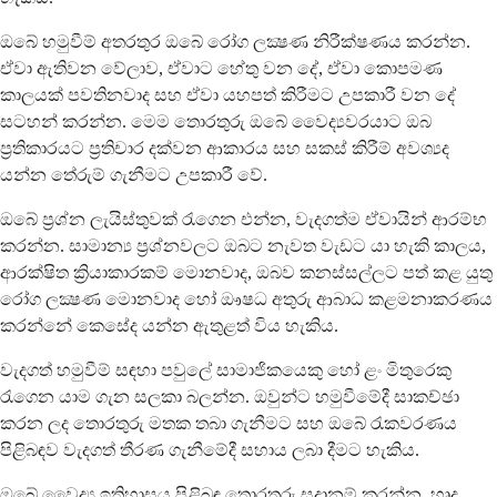
ඔබේ හමුවීම් අතරතුර ඔබේ රෝග ලක්‍ෂණ නිරීක්ෂණය කරන්න.
ඒවා ඇතිවන වේලාව, ඒවාට හේතු වන දේ, ඒවා කොපමණ
කාලයක් පවතිනවාද සහ ඒවා යහපත් කිරීමට උපකාරී වන දේ
සටහන් කරන්න. මෙම තොරතුරු ඔබේ වෛද්‍යවරයාට ඔබ
ප්‍රතිකාරයට ප්‍රතිචාර දක්වන ආකාරය සහ සකස් කිරීම් අවශ්‍යද
යන්න තේරුම් ගැනීමට උපකාරී වේ.
ඔබේ ප්‍රශ්න ලැයිස්තුවක් රැගෙන එන්න, වැදගත්ම ඒවායින් ආරම්භ
කරන්න. සාමාන්‍ය ප්‍රශ්නවලට ඔබට නැවත වැඩට යා හැකි කාලය,
ආරක්ෂිත ක්‍රියාකාරකම් මොනවාද, ඔබව කනස්සල්ලට පත් කළ යුතු
රෝග ලක්‍ෂණ මොනවාද හෝ ඖෂධ අතුරු ආබාධ කළමනාකරණය
කරන්නේ කෙසේද යන්න ඇතුළත් විය හැකිය.
වැදගත් හමුවීම් සඳහා පවුලේ සාමාජිකයෙකු හෝ ළං මිතුරෙකු
රැගෙන යාම ගැන සලකා බලන්න. ඔවුන්ට හමුවීමේදී සාකච්ඡා
කරන ලද තොරතුරු මතක තබා ගැනීමට සහ ඔබේ රැකවරණය
පිළිබඳව වැදගත් තීරණ ගැනීමේදී සහාය ලබා දීමට හැකිය.
ඔබේ වෛද්‍ය ඉතිහාසය පිළිබඳ තොරතුරු සූදානම් කරන්න, හෘද