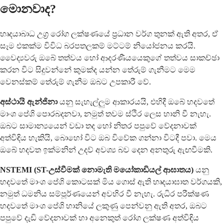
මොනවාද?
හෘදයාබාධ උග්‍ර රෝග ලක්ෂණයේ ප්‍රධාන වර්ග තුනක් ඇති අතර, ඒ
සෑම එකක්ම විවිධ බරපතලකම් මට්ටම් නියෝජනය කරයි.
වෛද්‍යවරු ඔබේ තත්වය හෝ ආදරණීයයෙකුගේ තත්වය සාකච්ඡා
කරන විට සිදුවන්නේ කුමක්ද යන්න තේරුම් ගැනීමට මෙම
වෙනස්කම් තේරුම් ගැනීම ඔබට උපකාරී වේ.
අස්ථායි ඇන්ජිනා
යනු සැහැල්ලුම ආකාරයයි, එහිදී ඔබේ හදවතේ
මාංශ පේශි පොරබදනවා, නමුත් තවම ස්ථිර ලෙස හානි වී නැහැ.
ඔබට සාමාන්‍යයෙන් වඩා තද හෝ නිතර පපුවේ වේදනාවක්
අත්විඳිය හැකියි, බොහෝ විට ඔබ විවේක ගන්නා විටදී පවා. මෙය
ඔබේ හදවත ඉක්මනින් උදව් අවශ්‍ය බව දෙන අනතුරු ඇඟවීමකි.
NSTEMI (ST-උස්වීමක් නොමැති මයෝකාඩියල් ආඝාතය)
යනු
හදවතේ මාංශ පේශි කොටසක් මිය ගොස් ඇති හෘදයාඝාත වර්ගයකි,
නමුත් ධමනිය සම්පූර්ණයෙන් අවහිර වී නැහැ. රුධිර පරීක්ෂණ
හදවතේ මාංශ පේශි හානියේ ලකුණු පෙන්වනු ඇති අතර, ඔබට
පපුවේ දැඩි වේදනාවක් හා අනෙකුත් රෝග ලක්ෂණ අත්විඳිය