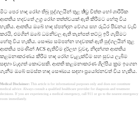
මීට පෙර හෘද රෝග තිබූ පුද්ගලයින් තුළ තೀව්‍ර චිත්ත හෝ ශාරීරික
ආතතිය හදවතේ උග්‍ර රෝග තත්ත්වයක් ඇති කිරීමට හේතු විය
හැකිය. ආතතිය ඔබේ හෘද ස්පන්දන වේගය සහ රුධිර පීඩනය වැඩි
කරයි, එමගින් ඔබේ ධමනිවල ඇති තැන්පත් තට්ටු ඉරි ගැසීමට
හේතු විය හැකිය. සෞඛ්‍ය සම්පන්න හදවතක් ඇති පුද්ගලයින් තුළ
ආතතිය පමණින් ACS ඇතිවීම දුර්ලභ වුවද, නිදන්ගත ආතතිය
කළමනාකරණය කිරීම හෘද රෝග වැළැක්වීම සහ සුවය ලැබීම
සඳහා වැදගත් කොටසකි. ආතති කළමනාකරණ ශිල්පීය ක්‍රම ඉගෙන
ගැනීම ඔබේ සමස්ත හෘද සෞඛ්‍යය සඳහා ප්‍රයෝජනවත් විය හැකිය.
Medical Disclaimer:
This article is for informational purposes only and does not constitute
medical advice. Always consult a qualified healthcare provider for diagnosis and treatment
decisions. If you are experiencing a medical emergency, call 911 or go to the nearest emergency
room immediately.