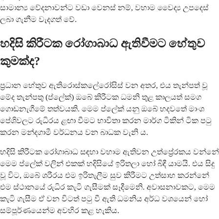
සාමාන්‍ය වේදනාවන්ට වඩා වෙනස් නම්, වහාම වෛද්‍ය උපදෙස්
ලබා ගැනීම වැදගත් වේ.
හදිසි කිරීටක රෝගාබාධ ඇතිවීමට හේතුව
කුමක්ද?
ප්‍රධාන හේතුව ඇතිරොස්කලේරෝසිස් වන අතර, එය තැන්පත් වූ
මේද තැන්පතු (ප්ලේක්) ඔබේ කිරීටක ධමනි තුළ කාලයත් සමග
ගොඩනැගීමේ තත්වයකි. මෙම ප්ලේක් යනු ඔබේ හදවතේ මාංශ
පේශිවලට රුධිරය ළඟා වීමට භාවිතා කරන මාර්ග ටිකින් ටික පටු
කරන මන්දගාමී වර්ධනය වන බාධක වැනි ය.
හදිසි කිරීටක රෝගාබාධ සඳහා වහාම ඇතිවන උත්ප්‍රේරකය වන්නේ
මෙම ප්ලේක් වලින් එකක් හදිසියේ ඉරිතලා හෝ බිඳී යාමයි. එය සිදු
වූ විට, ඔබේ ශරීරය එම ඉරිතැලීම සුව කිරීමට උත්සාහ කරන්නේ
එම ස්ථානයේ රුධිර කැටි ගැසීමක් සෑදීමෙනි. අවාසනාවකට, මෙම
කැටි ගැසීම ඒ වන විටත් පටු වී ඇති ධමනිය අර්ධ වශයෙන් හෝ
සම්පූර්ණයෙන්ම අවහිර කළ හැකිය.