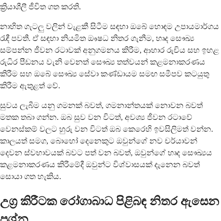
ක්‍රියාශීලී ජීවිත ගත කරති.
නාහිත ගැටලු වලින් වැළකී සිටීම සඳහා ඔබේ හොඳම උපායමාර්ගය
රැඳී පවතී. ඒ සඳහා නියමිත ඖෂධ නිතර ගැනීම, හෘද සෞඛ්‍ය
සම්පන්න ජීවන රටාවක් අනුගමනය කිරීම, ආහාර රුචිය සහ ඉහළ
රුධිර පීඩනය වැනි වෙනත් සෞඛ්‍ය තත්වයන් කළමනාකරණය
කිරීම සහ ඔබේ සෞඛ්‍ය සේවා කණ්ඩායම සමඟ සමීපව කටයුතු
කිරීම ඇතුළත් වේ.
සුවය ලැබීම යනු ගමනක් බවත්, ගමනාන්තයක් නොවන බවත්
මතක තබා ගන්න. ඔබ සුව වන විටත්, අවශ්‍ය ජීවන රටාවේ
වෙනස්කම් වලට හුරු වන විටත් ඔබ කෙරෙහි ඉවසිලිමත් වන්න.
කාලයත් සමග, බොහෝ දෙනෙකුට ඔවුන්ගේ නව චර්යාවන්
දෙවන ස්වභාවයක් බවට පත් වන බවත්, ඔවුන්ගේ හෘද සෞඛ්‍යය
කළමනාකරණය කිරීමේදී ඔවුන්ට විශ්වාසයක් දැනෙන බවත්
සොයා ගත හැකිය.
උග්‍ර කිරීටක රෝගාබාධ පිළිබඳ නිතර ඇසෙන
ප්‍රශ්න