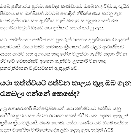
ඔබේ ප්‍රතිකාරය පුරාම, වෛද්‍ය කණ්ඩායම ඔබේ හෘද රිද්මය, රුධිර
පීඩනය සහ ඔක්සිජන් මට්ටම් හොඳින් නිරීක්ෂණය කරනු ඇත.
ඔබේ ප්‍රතිචාරය සහ ඇතිවිය හැකි ඕනෑම සංකූලතාවයක් මත
පදනම්ව ඔවුන් ඖෂධ සහ ප්‍රතිකාර සකස් කරනු ඇත.
යථා තත්ත්වයට පත්වීම සහ පුනරුත්ථාපනය ද ප්‍රතිකාරයේ වැදගත්
කොටසකි. එයට ඔබව සාමාන්‍ය ක්‍රියාකාරකම් වලට ආරක්ෂිතව
ආපසු යාමට සහ අනාගත හෘද රෝග වලක්වා ගැනීම සඳහා ජීවන
රටාවේ වෙනස්කම් ඉගෙන ගැනීමට උපකාරී වන හෘද
පුනරුත්ථාපන වැඩසටහන් ඇතුළත් වේ.
යථා තත්ත්වයට පත්වන කාලය තුළ ඔබ ගැන
රැකබලා ගන්නේ කෙසේද?
උග්‍ර කොරොනරි සින්ඩ්‍රෝමයෙන් යථා තත්ත්වයට පත්වීම යනු
ශාරීරික සුවය සහ ජීවන රටාවේ සකස් කිරීම් යන දෙකම ඇතුළත්
ක්‍රමික ක්‍රියාවලියකි. ඔබේ සෞඛ්‍ය සේවා කණ්ඩායම ඔබේ තත්වය
සඳහා විශේෂිත මාර්ගෝපදේශ ලබා දෙනු ඇත, නමුත් ACS