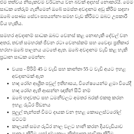
එම තත්වය නිසැකවම වර්ධනය වන බවක් අදහස් නොකරයි. මෙම
සාධක තේරුම් ගැනීමෙන් ඔබේ සමස්ත අවදානම අඩු කිරීම සඳහා
ඔබේ සෞඛ්‍ය සේවා සපයන්නා සමඟ වැඩ කිරීමට ඔබට උපකාරී
විය හැකිය.
සමහර අවදානම් සාධක ඔබට වෙනස් කළ නොහැකි දේවල් වන
අතර, තවත් සමහරක් ජීවන රටා වෙනස්කම් සහ වෛද්‍ය ප්‍රතිකාර
හරහා ඔබේ පාලනය යටතේ ඇත. ඔබේ අවදානම වැඩි කළ හැකි
ප්‍රධාන සාධක මෙන්න:
වයස - පිරිමි 45 ට වැඩි සහ කාන්තා 55 ට වැඩි අයට ඉහළ
අවදානමක් ඇත
හෘද රෝග ආශ්‍රිත පවුල් ඉතිහාසය, විශේෂයෙන්ම ළමා වියේදී
හෘද රෝග ඇති ආසන්න ඥාතීන් සිටී නම්
ඔබේ හදවතට සහ ධමනිවලට අමතර බරක් එකතු කරන
ඉහළ රුධිර පීඩනය
පුලුල් තැන්පත් වීමට දායක වන ඉහළ කොලෙස්ටරෝල්
මට්ටම්
කාලයත් සමග රුධිර නාල වලට හානි කරන දියවැඩියාව
පානය කිරීම හෝ දුම්කොළ නිෂ්පාදන භාවිතා කිරීම