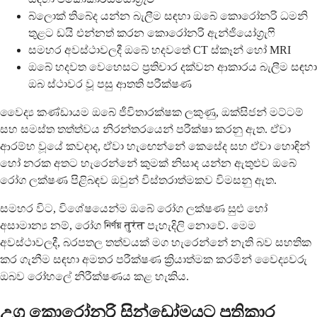
බ්ලොක් තිබේද යන්න බැලීම සඳහා ඔබේ කොරෝනරි ධමනි
තුළට ඩයි එන්නත් කරන කොරෝනරි ඇන්ජියෝග්‍රැෆි
සමහර අවස්ථාවලදී ඔබේ හදවතේ CT ස්කෑන් හෝ MRI
ඔබේ හදවත වෙහෙසට ප්‍රතිචාර දක්වන ආකාරය බැලීම සඳහා
ඔබ ස්ථාවර වූ පසු ආතති පරීක්ෂණ
වෛද්‍ය කණ්ඩායම ඔබේ ජීවිතාරක්ෂක ලකුණු, ඔක්සිජන් මට්ටම්
සහ සමස්ත තත්ත්වය නිරන්තරයෙන් පරීක්ෂා කරනු ඇත. ඒවා
ආරම්භ වූයේ කවදාද, ඒවා හැඟෙන්නේ කෙසේද සහ ඒවා හොඳින්
හෝ නරක අතට හැරෙන්නේ කුමක් නිසාද යන්න ඇතුළුව ඔබේ
රෝග ලක්ෂණ පිළිබඳව ඔවුන් විස්තරාත්මකව විමසනු ඇත.
සමහර විට, විශේෂයෙන්ම ඔබේ රෝග ලක්ෂණ සුළු හෝ
අසාමාන්‍ය නම්, රෝග নির্ণয় तुरंत පැහැදිලි නොවේ. මෙම
අවස්ථාවලදී, බරපතල තත්වයක් මග හැරෙන්නේ නැති බව සහතික
කර ගැනීම සඳහා අමතර පරීක්ෂණ ක්‍රියාත්මක කරමින් වෛද්‍යවරු
ඔබව රෝහලේ නිරීක්ෂණය කළ හැකිය.
උග්‍ර කොරෝනරි සින්ඩ්‍රෝමයට ප්‍රතිකාර