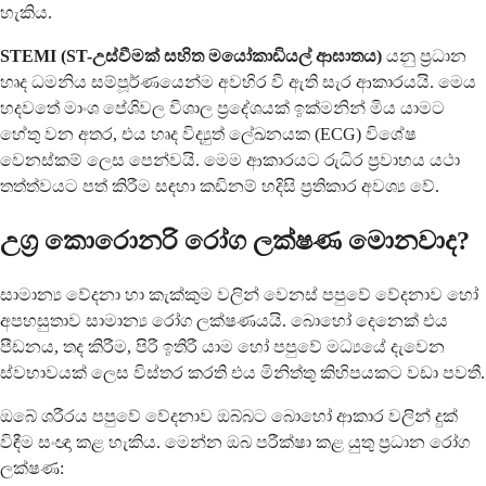
හැකිය.
STEMI (ST-උස්වීමක් සහිත මයෝකාඩියල් ආඝාතය)
යනු ප්‍රධාන
හෘද ධමනිය සම්පූර්ණයෙන්ම අවහිර වී ඇති සැර ආකාරයයි. මෙය
හදවතේ මාංශ පේශිවල විශාල ප්‍රදේශයක් ඉක්මනින් මිය යාමට
හේතු වන අතර, එය හෘද විද්‍යුත් ලේඛනයක (ECG) විශේෂ
වෙනස්කම් ලෙස පෙන්වයි. මෙම ආකාරයට රුධිර ප්‍රවාහය යථා
තත්ත්වයට පත් කිරීම සඳහා කඩිනම් හදිසි ප්‍රතිකාර අවශ්‍ය වේ.
උග්‍ර කොරොනරි රෝග ලක්ෂණ මොනවාද?
සාමාන්‍ය වේදනා හා කැක්කුම වලින් වෙනස් පපුවේ වේදනාව හෝ
අපහසුතාව සාමාන්‍ය රෝග ලක්ෂණයයි. බොහෝ දෙනෙක් එය
පීඩනය, තද කිරීම, පිරී ඉතිරී යාම හෝ පපුවේ මධ්‍යයේ දැවෙන
ස්වභාවයක් ලෙස විස්තර කරති එය මිනිත්තු කිහිපයකට වඩා පවතී.
ඔබේ ශරීරය පපුවේ වේදනාව ඔබ්බට බොහෝ ආකාර වලින් දුක්
විඳීම සංඥා කළ හැකිය. මෙන්න ඔබ පරීක්ෂා කළ යුතු ප්‍රධාන රෝග
ලක්ෂණ: