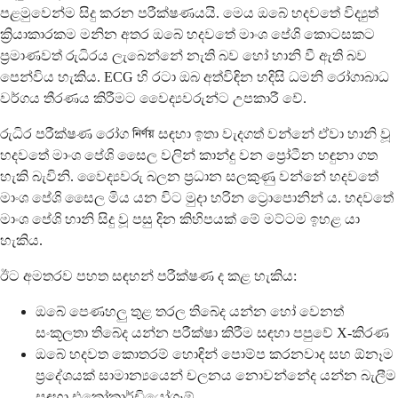
පළමුවෙන්ම සිදු කරන පරීක්ෂණයයි. මෙය ඔබේ හදවතේ විද්‍යුත්
ක්‍රියාකාරකම මනින අතර ඔබේ හදවතේ මාංශ පේශි කොටසකට
ප්‍රමාණවත් රුධිරය ලැබෙන්නේ නැති බව හෝ හානි වී ඇති බව
පෙන්විය හැකිය. ECG හි රටා ඔබ අත්විඳින හදිසි ධමනි රෝගාබාධ
වර්ගය තීරණය කිරීමට වෛද්‍යවරුන්ට උපකාරී වේ.
රුධිර පරීක්ෂණ රෝග নির্ণয় සඳහා ඉතා වැදගත් වන්නේ ඒවා හානි වූ
හදවතේ මාංශ පේශි සෛල වලින් කාන්දු වන ප්‍රෝටීන හඳුනා ගත
හැකි බැවිනි. වෛද්‍යවරු බලන ප්‍රධාන සලකුණු වන්නේ හදවතේ
මාංශ පේශි සෛල මිය යන විට මුදා හරින ට්‍රොපොනින් ය. හදවතේ
මාංශ පේශි හානි සිදු වූ පසු දින කිහිපයක් මේ මට්ටම ඉහළ යා
හැකිය.
ඊට අමතරව පහත සඳහන් පරීක්ෂණ ද කළ හැකිය:
ඔබේ පෙණහලු තුළ තරල තිබේද යන්න හෝ වෙනත්
සංකූලතා තිබේද යන්න පරීක්ෂා කිරීම සඳහා පපුවේ X-කිරණ
ඔබේ හදවත කොතරම් හොඳින් පොම්ප කරනවාද සහ ඕනෑම
ප්‍රදේශයක් සාමාන්‍යයෙන් චලනය නොවන්නේද යන්න බැලීම
සඳහා එකෝකාර්ඩියෝග්‍රෑම්