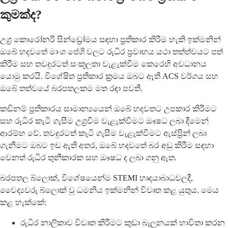
කුමක්ද?
උග්‍ර කොරෝනරි සින්ඩ්‍රෝමය සඳහා ප්‍රතිකාර කිරීම හැකි ඉක්මනින්
ඔබේ හදවතේ මාංශ පේශි වලට රුධිර ප්‍රවාහය යථා තත්ත්වයට පත්
කිරීම සහ තවදුරටත් සංකූලතා වැළැක්වීම කෙරෙහි අවධානය
යොමු කරයි. විශේෂිත ප්‍රතිකාර ක්‍රමය ඔබට ඇති ACS වර්ගය සහ
ඔබේ තත්වයේ බරපතලකම මත රඳා පවතී.
කඩිනම් ප්‍රතිකාරය සාමාන්‍යයෙන් ඔබේ හදවතට උපකාර කිරීමට
සහ රුධිර කැටි ගැසීම උග්‍රවීම වැළැක්වීමට ඖෂධ ලබා දීමෙන්
ආරම්භ වේ. තවදුරටත් කැටි ගැසීම වැළැක්වීමට ඇස්ප්‍රින් ලබා
ගැනීමට ඔබට ඉඩ ඇති අතර, ඔබේ හදවතේ බර අඩු කිරීම සඳහා
වෙනත් රුධිර තුනීකාරක සහ ඖෂධ ද ලබා ගනු ඇත.
බරපතල බ්ලොක්, විශේෂයෙන්ම STEMI හෘදයාබාධවලදී,
වෛද්‍යවරු බ්ලොක් වූ ධමනිය ඉක්මනින් විවෘත කළ යුතුය. මෙය
කළ හැක්කේ:
රුධිර නාලිකාව විවෘත කිරීමට කුඩා බැලූනයක් භාවිතා කරන