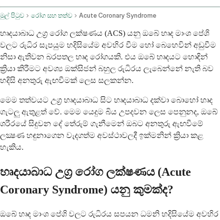
මුල් පිටුව
රෝග සහ තත්ව
Acute Coronary Syndrome
හෘදයාබාධ උග්‍ර රෝග ලක්ෂණය (ACS) යනු ඔබේ හෘද මාංශ පේශි
වලට රුධිර සැපයුම හදිසියේම අවහිර වීම හෝ බෙහෙවින් අඩුවීම
නිසා ඇතිවන බරපතල හෘද රෝගයකි. එය ඔබේ හෘදයට හොඳින්
ක්‍රියා කිරීමට අවශ්‍ය ඔක්සිජන් බහුල රුධිරය ලැබෙන්නේ නැති බව
හදිසි අනතුරු ඇඟවීමක් ලෙස සලකන්න.
මෙම තත්වයට උග්‍ර හෘදයාබාධ සිට හෘදයාබාධ දක්වා බොහෝ හෘද
ගැටලු ඇතුළත් වේ. මෙම යෙදුම බිය උපදවන ලෙස පෙනුනද, ඔබේ
ශරීරයේ සිදුවන දේ තේරුම් ගැනීමෙන් ඔබට අනතුරු ඇඟවීමේ
ලක්‍ෂණ හඳුනාගෙන වැදගත්ම අවස්ථාවලදී ඉක්මනින් ක්‍රියා කළ
හැකිය.
හෘදයාබාධ උග්‍ර රෝග ලක්ෂණය (Acute
Coronary Syndrome) යනු කුමක්ද?
ඔබේ හෘද මාංශ පේශි වලට රුධිරය සපයන ධමනි හදිසියේම අවහිර