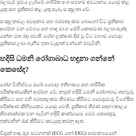
බලපෑම් සුවය ලැබීමේ ශාරීරික අංශ සමඟම අවධානය යොමු කළ
යුතු සහ ප්‍රතිකාර කළ යුතු සැබෑ සංකූලතා වේ.
සංකූලතාවල අවදානම සහ බරපතලකම බොහෝ විට ප්‍රතිකාර
ආරම්භ වන වේගය සහ හෘද මාංශ පේශි කොපමණ බලපා ඇත්ද
යන්න මත රඳා පවතී. රෝග ලක්ෂණ දිස් වූ විට වහාම වෛද්‍ය
ප්‍රතිකාර ලබා ගැනීම ඉතා වැදගත් වන්නේ එබැවිනි.
හදිසි ධමනි රෝගාබාධ හඳුනා ගන්නේ
කෙසේද?
රෝග විනිශ්චය ඔබේ වෛද්‍ය ඉතිහාසය සහ ශාරීරික
පරීක්ෂණයකින් ආරම්භ වේ, නමුත් හදිසි ධමනි රෝගාබාධ තහවුරු
කිරීමට සහ එහි බරපතලකම තීරණය කිරීමට වෛද්‍යවරු විශේෂිත
පරීක්ෂණ කිහිපයකට යොමු වෙති. ප්‍රතිකාර තීරණ සඳහා කාලය
තීරණාත්මක වන බැවින් හදිසි කණ්ඩායම මෙම තොරතුරු
ඉක්මනින් රැස් කිරීමට කටයුතු කරනු ඇත.
විද්‍යුත් හෘද රූප සටහනක් (ECG හෝ EKG) සාමාන්‍යයෙන්