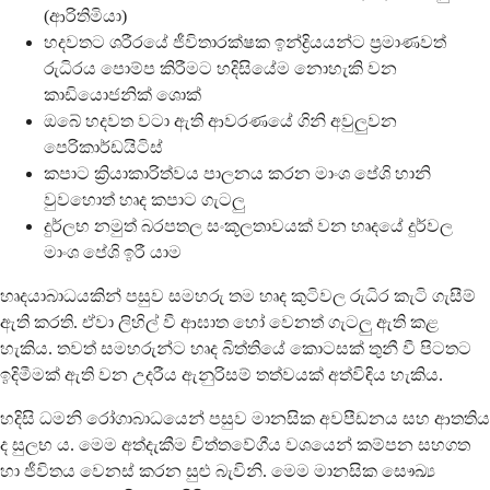
(ආරිතිමියා)
හදවතට ශරීරයේ ජීවිතාරක්ෂක ඉන්ද්‍රියයන්ට ප්‍රමාණවත්
රුධිරය පොම්ප කිරීමට හදිසියේම නොහැකි වන
කාඩියොජනික් ශොක්
ඔබේ හදවත වටා ඇති ආවරණයේ ගිනි අවුලුවන
පෙරිකාර්ඩයිටිස්
කපාට ක්‍රියාකාරිත්වය පාලනය කරන මාංශ පේශි හානි
වුවහොත් හෘද කපාට ගැටලු
දුර්ලභ නමුත් බරපතල සංකූලතාවයක් වන හෘදයේ දුර්වල
මාංශ පේශි ඉරී යාම
හෘදයාබාධයකින් පසුව සමහරු තම හෘද කුටිවල රුධිර කැටි ගැසීම්
ඇති කරති. ඒවා ලිහිල් වී ආඝාත හෝ වෙනත් ගැටලු ඇති කළ
හැකිය. තවත් සමහරුන්ට හෘද බිත්තියේ කොටසක් තුනී වී පිටතට
ඉදිමීමක් ඇති වන උදරීය ඇනුරිසම් තත්වයක් අත්විඳිය හැකිය.
හදිසි ධමනි රෝගාබාධයෙන් පසුව මානසික අවපීඩනය සහ ආතතිය
ද සුලභ ය. මෙම අත්දැකීම චිත්තවේගීය වශයෙන් කම්පන සහගත
හා ජීවිතය වෙනස් කරන සුළු බැවිනි. මෙම මානසික සෞඛ්‍ය