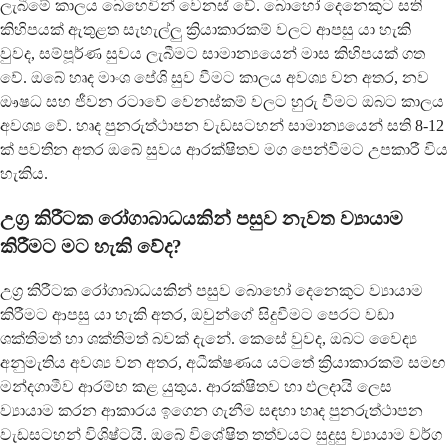
ලැබීමේ කාලය බෙහෙවින් වෙනස් වේ. බොහෝ දෙනෙකුට සති
කිහිපයක් ඇතුළත සැහැල්ලු ක්‍රියාකාරකම් වලට ආපසු යා හැකි
වුවද, සම්පූර්ණ සුවය ලැබීමට සාමාන්‍යයෙන් මාස කිහිපයක් ගත
වේ. ඔබේ හෘද මාංශ පේශි සුව වීමට කාලය අවශ්‍ය වන අතර, නව
ඖෂධ සහ ජීවන රටාවේ වෙනස්කම් වලට හුරු වීමට ඔබට කාලය
අවශ්‍ය වේ. හෘද පුනරුත්ථාපන වැඩසටහන් සාමාන්‍යයෙන් සති 8-12
ක් පවතින අතර ඔබේ සුවය ආරක්ෂිතව මග පෙන්වීමට උපකාරී විය
හැකිය.
උග්‍ර කිරීටක රෝගාබාධයකින් පසුව නැවත ව්‍යායාම
කිරීමට මට හැකි වේද?
උග්‍ර කිරීටක රෝගාබාධයකින් පසුව බොහෝ දෙනෙකුට ව්‍යායාම
කිරීමට ආපසු යා හැකි අතර, ඔවුන්ගේ සිදුවීමට පෙරට වඩා
ශක්තිමත් හා ශක්තිමත් බවක් දැනේ. කෙසේ වුවද, ඔබට වෛද්‍ය
අනුමැතිය අවශ්‍ය වන අතර, අධීක්ෂණය යටතේ ක්‍රියාකාරකම් සමඟ
මන්දගාමීව ආරම්භ කළ යුතුය. ආරක්ෂිතව හා ඵලදායි ලෙස
ව්‍යායාම කරන ආකාරය ඉගෙන ගැනීම සඳහා හෘද පුනරුත්ථාපන
වැඩසටහන් විශිෂ්ටයි. ඔබේ විශේෂිත තත්වයට සුදුසු ව්‍යායාම වර්ග