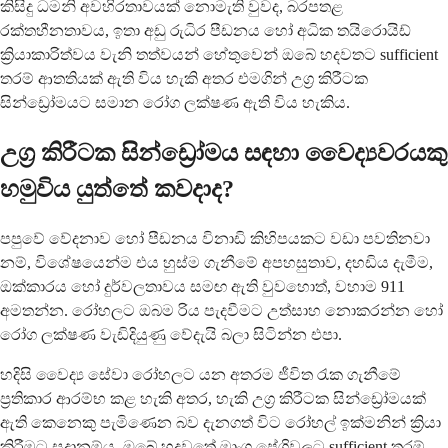
කිසිදු ධමනි අවහිරතාවයක් නොමැති වුවද, බරපතළ
රක්තහීනතාවය, ඉතා අඩු රුධිර පීඩනය හෝ අධික තයිරොයිඩ්
ක්‍රියාකාරිත්වය වැනි තත්වයන් හේතුවෙන් ඔබේ හදවතට sufficient
තරම් ආතතියක් ඇති විය හැකි අතර එමගින් උග්‍ර කිරීටක
සින්ඩ්‍රෝමයට සමාන රෝග ලක්ෂණ ඇති විය හැකිය.
උග්‍ර කිරීටක සින්ඩ්‍රෝමය සඳහා වෛද්‍යවරයකු
හමුවිය යුත්තේ කවදාද?
පපුවේ වේදනාව හෝ පීඩනය විනාඩි කිහිපයකට වඩා පවතිනවා
නම්, විශේෂයෙන්ම එය හුස්ම ගැනීමේ අපහසුතාව, දහඩිය දැමීම,
ඔක්කාරය හෝ දුර්වලතාවය සමඟ ඇති වුවහොත්, වහාම 911
අමතන්න. රෝහලට ඔබම රිය පැදවීමට උත්සාහ නොකරන්න හෝ
රෝග ලක්ෂණ වැඩිදියුණු වේදැයි බලා සිටින්න එපා.
හදිසි වෛද්‍ය සේවා රෝහලට යන අතරම ජීවිත රැක ගැනීමේ
ප්‍රතිකාර ආරම්භ කළ හැකි අතර, හැකි උග්‍ර කිරීටක සින්ඩ්‍රෝමයක්
ඇති කෙනෙකු පැමිණෙන බව දැනගත් විට රෝහල් ඉක්මනින් ක්‍රියා
කිරීමට සූදානම්ය. ඔබේ හදවතේ මාංශ පේශිවලට sufficient තරම්