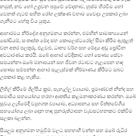
නමුත්, නව හෝ උග්‍රවන පපුවේ වේදනාව, හුස්ම හිරවීම හෝ
වෙනත් ගැටළු සහිත රෝග ලක්ෂණ වහාම වෛද්‍ය උපකාර ලබා
ගැනීමට හේතු විය යුතුය.
ආහාරමය නිර්දේශ අනුගමනය කරන්න, එමඟින් සාමාන්‍යයෙන්
සෝඩියම්, සංතෘප්ත මේද සහ කොලෙස්ටරෝල් සීමා කිරීම ඇතුළත්
වන අතර පලතුරු, එළවළු, ධාන්‍ය වර්ග සහ මේදය අඩු ප්‍රෝටීන
අවධාරණය කරයි. ඔබේ ආහාර වේදිකාව හෝ සෞඛ්‍ය සේවා
සපයන්නා ඔබේ මනාපයන් සහ ජීවන රටාවට ගැලපෙන හෘද
සෞඛ්‍ය සම්පන්න ආහාර සැලැස්මක් නිර්මාණය කිරීමට ඔබට
උපකාර කළ හැකිය.
ලිහිල් කිරීමේ ශිල්පීය ක්‍රම, සැහැල්ලු ව්‍යායාම, ප්‍රමාණවත් නින්ද සහ
සමාජීය සහයෝගය හරහා ආතතිය කළමනාකරණය කරන්න. ඔබේ
සුවය ලැබීමේදී ව්‍යුහගත ව්‍යායාම, අධ්‍යාපනය සහ චිත්තවේගීය
සහයෝගය ලබා දෙන හෘද පුනරුත්ථාපන වැඩසටහනකට එක්වීම
සලකා බලන්න.
සියලුම අනුගමන හමුවීම් වලට සහභාගී වන්න සහ ඔබේ රුධිර