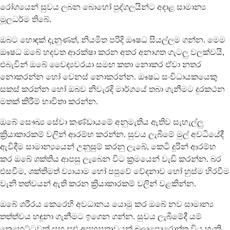
රෝගයෙන් සුවය ලබන බොහෝ පුද්ගලයින්ට අදාළ සාමාන්‍ය
මූලධර්ම තිබේ.
ඔබට හොඳක් දැනුණත්, නියමිත පරිදි ඖෂධ සියල්ලම ගන්න. මෙම
ඖෂධ ඔබේ හදවත ආරක්ෂා කරන අතර අනාගත ගැටලු වලක්වයි,
එබැවින් ඔබේ වෛද්‍යවරයා සමඟ කතා නොකර ඒවා නතර
නොකරන්න හෝ වෙනස් නොකරන්න. ඖෂධ සංවිධායකයෙකු
සකස් කරන්න හෝ ඔබව නිවැරදි මාර්ගයේ තබා ගැනීමට දුරකථන
මතක් කිරීම් භාවිතා කරන්න.
ඔබේ සෞඛ්‍ය සේවා කණ්ඩායමේ අනුමැතිය ඇතිව සැහැල්ලු
ක්‍රියාකාරකම් වලින් ආරම්භ කරන්න. සුවය ලැබීමේ මුල් අවධියේදී
ඇවිදීම සාමාන්‍යයෙන් උනුසුම් කරනු ලැබේ, කෙටි දුරින් ආරම්භ
කර ඔබේ ශක්තිය ආපසු ලැබෙන විට ක්‍රමයෙන් වැඩි කරන්න. බර
එසවීම, ශක්තිමත් ව්‍යායාම හෝ පපුවේ වේදනාව හෝ හුස්ම හිරවීම
වැනි තත්වයන් ඇති කරන ක්‍රියාකාරකම් වලින් වළකින්න.
ඔබේ ශරීරය කෙරෙහි අවධානය යොමු කර ඔබේ නව සාමාන්‍ය
තත්ත්වය හඳුනා ගැනීමට ඉගෙන ගන්න. සුවය ලැබීමේදී යම්
තෙහෙට්ටුවක් සහ සුළු අපහසුතාවයක් බලාපොරොත්තු විය හැකි