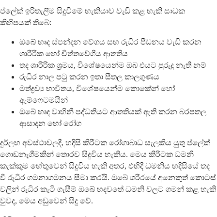
ප්ලේක් ඉරිතැලීම සිදුවීමේ හැකියාව වැඩි කළ හැකි සාධක
කිහිපයක් තිබේ:
ඔබේ හෘද ස්පන්දන වේගය සහ රුධිර පීඩනය වැඩි කරන
ශාරීරික හෝ චිත්තවේගීය ආතතිය
තද ශාරීරික ශ්‍රමය, විශේෂයෙන්ම ඔබ එයට පුරුදු නැති නම්
රුධිර නාල පටු කරන ඉතා සීතල කාලගුණය
මත්ද්‍රව්‍ය භාවිතය, විශේෂයෙන්ම කොකේන් හෝ
ඇම්ෆෙටමයින්
ඔබේ හෘද වාහිනී පද්ධතියට ආතතියක් ඇති කරන බරපතල
ආසාදන හෝ රෝග
දුර්ලභ අවස්ථාවලදී, හදිසි කිරීටක රෝගාබාධ සැලකිය යුතු ප්ලේක්
ගොඩනැගීමකින් තොරව සිදුවිය හැකිය. මෙය කිරීටක ධමනි
කැක්කුම හේතුවෙන් සිදුවිය හැකි අතර, එහිදී ධමනිය හදිසියේ තද
වී රුධිර ගමනාගමනය සීමා කරයි. ඔබේ ශරීරයේ අනෙකුත් කොටස්
වලින් රුධිර කැටි ගැසීම් ඔබේ හදවතේ ධමනි වලට ගමන් කළ හැකි
වුවද, මෙය අඩුවෙන් සිදු වේ.