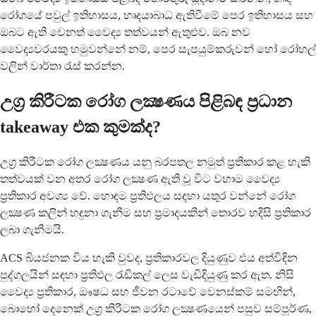
රෝගයේ පවුල් ඉතිහාසය, හෘදයාබාධ ඇතිවීමේ පෙර ඉතිහාසය සහ
ඔබට ඇති වෙනත් වෛද්‍ය තත්වයන් ඇතුළුව. ඔබ නව
වෛද්‍යවරයකු හමුවන්නේ නම්, පෙර සැපයුම්කරුවන් හෝ රෝහල්
වලින් වාර්තා රැස් කරන්න.
උග්‍ර කිරීටක රෝග ලක්‍ෂණය පිළිබඳ ප්‍රධාන
takeaway එක කුමක්ද?
උග්‍ර කිරීටක රෝග ලක්‍ෂණය යනු බරපතල නමුත් ප්‍රතිකාර කළ හැකි
තත්වයක් වන අතර රෝග ලක්‍ෂණ ඇති වූ විට වහාම වෛද්‍ය
ප්‍රතිකාර අවශ්‍ය වේ. හොඳම ප්‍රතිඵලය සඳහා යතුර වන්නේ රෝග
ලක්‍ෂණ කලින් හඳුනා ගැනීම සහ ප්‍රමාදයකින් තොරව හදිසි ප්‍රතිකාර
ලබා ගැනීමයි.
ACS බියජනක විය හැකි වුවද, ප්‍රතිකාරවල දියුණුව එය අත්විඳින
පුද්ගලයින් සඳහා ප්‍රතිඵල රැඩිකල් ලෙස වැඩිදියුණු කර ඇත. නිසි
වෛද්‍ය ප්‍රතිකාර, ඖෂධ සහ ජීවන රටාවේ වෙනස්කම් සමඟින්,
බොහෝ දෙනෙක් උග්‍ර කිරීටක රෝග ලක්‍ෂණයෙන් පසුව සම්පූර්ණ,