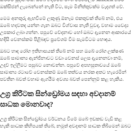
ඔක්සිජන් ලැබෙන්නේ නැති විට, සෑම මිනිත්තුවක්ම වැදගත් වේ.
මෙම අනතුරු ඇඟවීමේ ලකුණු ඕනෑම එකතුවක් තිබේ නම්, එය
ඔබේ හදවතද යන්න ගැන ඔබට විශ්වාස නැති වුවද, වහාම වෛද්‍ය
උපකාර ලබා ගන්න. පපුවේ වේදනාව හෝ ඔබට දැනෙන ආකාරයේ
හදිසි වෙනස්කම් පිළිබඳව ප්‍රවේශම් වීම සැමවිටම හොඳය.
ඔබට හෘද රෝග ඉතිහාසයක් තිබේ නම් සහ ඔබේ රෝග ලක්ෂණ
ඔබේ සාමාන්‍ය ඇන්ජිනාවට වඩා වෙනස් ලෙස දැනෙනවා නම්,
උදව් ඉල්ලීමට පසුබට නොවන්න. පපුවේ අපහසුතාවයේ ඔබේ
සාමාන්‍ය රටාවේ වෙනස්කම් ඔබේ තත්වය නරක අතට හැරෙමින්
පවතින බවත් වහාම ඇගයීම අවශ්‍ය බවත් පෙන්නුම් කළ හැකිය.
උග්‍ර කිරීටක සින්ඩ්‍රෝමය සඳහා අවදානම්
සාධක මොනවාද?
උග්‍ර කිරීටක සින්ඩ්‍රෝමය වර්ධනය වීමේ ඔබේ ඉඩකඩ වැඩි කළ
හැකි සාධක කිහිපයක් තිබේ, නමුත් අවදානම් සාධක තිබීමෙන් ඔබට