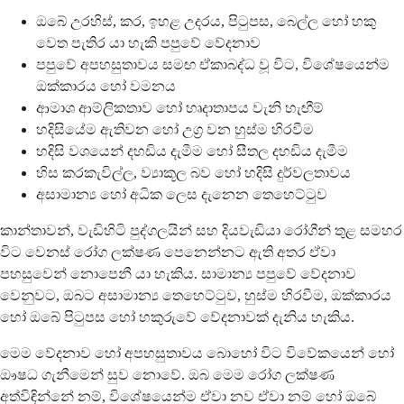
ඔබේ උරහිස්, කර, ඉහළ උදරය, පිටුපස, බෙල්ල හෝ හකු
වෙත පැතිර යා හැකි පපුවේ වේදනාව
පපුවේ අපහසුතාවය සමඟ ඒකාබද්ධ වූ විට, විශේෂයෙන්ම
ඔක්කාරය හෝ වමනය
ආමාශ ආම්ලිකතාව හෝ හෘදාතාපය වැනි හැඟීම්
හදිසියේම ඇතිවන හෝ උග්‍ර වන හුස්ම හිරවීම
හදිසි වශයෙන් දහඩිය දැමීම හෝ සීතල දහඩිය දැමීම
හිස කරකැවිල්ල, ව්‍යාකූල බව හෝ හදිසි දුර්වලතාවය
අසාමාන්‍ය හෝ අධික ලෙස දැනෙන තෙහෙට්ටුව
කාන්තාවන්, වැඩිහිටි පුද්ගලයින් සහ දියවැඩියා රෝගීන් තුළ සමහර
විට වෙනස් රෝග ලක්ෂණ පෙනෙන්නට ඇති අතර ඒවා
පහසුවෙන් නොපෙනී යා හැකිය. සාමාන්‍ය පපුවේ වේදනාව
වෙනුවට, ඔබට අසාමාන්‍ය තෙහෙට්ටුව, හුස්ම හිරවීම, ඔක්කාරය
හෝ ඔබේ පිටුපස හෝ හකුරුවේ වේදනාවක් දැනිය හැකිය.
මෙම වේදනාව හෝ අපහසුතාවය බොහෝ විට විවේකයෙන් හෝ
ඖෂධ ගැනීමෙන් සුව නොවේ. ඔබ මෙම රෝග ලක්ෂණ
අත්විඳින්නේ නම්, විශේෂයෙන්ම ඒවා නව ඒවා නම් හෝ ඔබේ