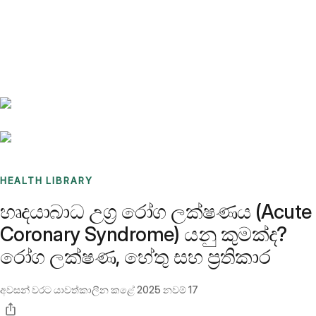
Benchmarks
Stories
FAQ
Sign up / Log in
HEALTH LIBRARY
හෘදයාබාධ උග්‍ර රෝග ලක්ෂණය (Acute
Coronary Syndrome) යනු කුමක්ද?
රෝග ලක්ෂණ, හේතු සහ ප්‍රතිකාර
අවසන් වරට යාවත්කාලීන කළේ
2025 නවම් 17