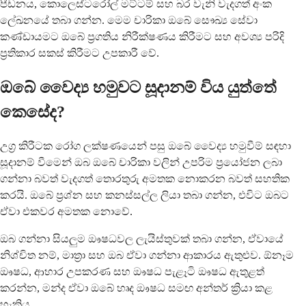
පීඩනය, කොලෙස්ටරෝල් මට්ටම් සහ බර වැනි වැදගත් අංක
ලේඛනයේ තබා ගන්න. මෙම චාරිකා ඔබේ සෞඛ්‍ය සේවා
කණ්ඩායමට ඔබේ ප්‍රගතිය නිරීක්ෂණය කිරීමට සහ අවශ්‍ය පරිදි
ප්‍රතිකාර සකස් කිරීමට උපකාරී වේ.
ඔබේ වෛද්‍ය හමුවට සූදානම් විය යුත්තේ
කෙසේද?
උග්‍ර කිරීටක රෝග ලක්ෂණයෙන් පසු ඔබේ වෛද්‍ය හමුවීම් සඳහා
සූදානම් වීමෙන් ඔබ ඔබේ චාරිකා වලින් උපරිම ප්‍රයෝජන ලබා
ගන්නා බවත් වැදගත් තොරතුරු අමතක නොකරන බවත් සහතික
කරයි. ඔබේ ප්‍රශ්න සහ කනස්සල්ල ලියා තබා ගන්න, එවිට ඔබට
ඒවා එකවර අමතක නොවේ.
ඔබ ගන්නා සියලුම ඖෂධවල ලැයිස්තුවක් තබා ගන්න, ඒවායේ
නිශ්චිත නම්, මාත්‍රා සහ ඔබ ඒවා ගන්නා ආකාරය ඇතුළුව. ඕනෑම
ඖෂධ, ආහාර උපකරණ සහ ඖෂධ පැළෑටි ඖෂධ ඇතුළත්
කරන්න, මන්ද ඒවා ඔබේ හෘද ඖෂධ සමඟ අන්තර් ක්‍රියා කළ
හැකිය.