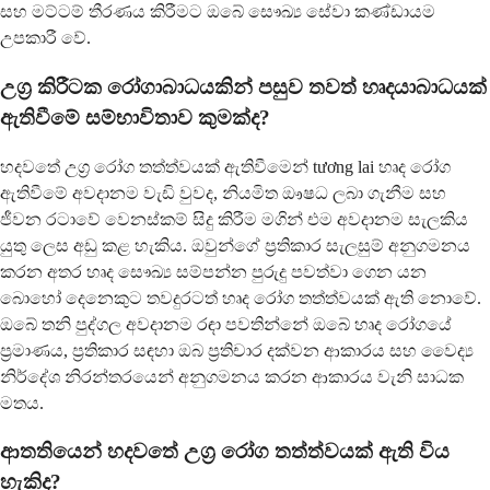
සහ මට්ටම් තීරණය කිරීමට ඔබේ සෞඛ්‍ය සේවා කණ්ඩායම
උපකාරී වේ.
උග්‍ර කිරීටක රෝගාබාධයකින් පසුව තවත් හෘදයාබාධයක්
ඇතිවීමේ සම්භාවිතාව කුමක්ද?
හදවතේ උග්‍ර රෝග තත්ත්වයක් ඇතිවීමෙන් tương lai හෘද රෝග
ඇතිවීමේ අවදානම වැඩි වුවද, නියමිත ඖෂධ ලබා ගැනීම සහ
ජීවන රටාවේ වෙනස්කම් සිදු කිරීම මගින් එම අවදානම සැලකිය
යුතු ලෙස අඩු කළ හැකිය. ඔවුන්ගේ ප්‍රතිකාර සැලසුම් අනුගමනය
කරන අතර හෘද සෞඛ්‍ය සම්පන්න පුරුදු පවත්වා ගෙන යන
බොහෝ දෙනෙකුට තවදුරටත් හෘද රෝග තත්ත්වයක් ඇති නොවේ.
ඔබේ තනි පුද්ගල අවදානම රඳා පවතින්නේ ඔබේ හෘද රෝගයේ
ප්‍රමාණය, ප්‍රතිකාර සඳහා ඔබ ප්‍රතිචාර දක්වන ආකාරය සහ වෛද්‍ය
නිර්දේශ නිරන්තරයෙන් අනුගමනය කරන ආකාරය වැනි සාධක
මතය.
ආතතියෙන් හදවතේ උග්‍ර රෝග තත්ත්වයක් ඇති විය
හැකිද?