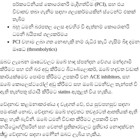
පර්කටේනියස් කොරොනරි මැදිහත්වීම (PCI), සහ එය
විවෘතව තබා ගැනීම සඳහා ශල්‍යකර්මයකින් ස්ටෙන්ට් එකක්
තැබීම
බහු ධමනි බරපතල ලෙස අවහිර වී ඇත්නම් කොරොනරි
ධමනි බයිපාස් ශල්‍යකර්මය
PCI වහාම ලබා ගත නොහැකි නම් රුධිර කැටි ගැසීම් බිඳ දමන
ඖෂධ (thrombolytics)
ඔබට ලැබෙන ඖෂධවලට ඔබේ හෘද ස්පන්දන වේගය මන්දගාමී
කිරීමට සහ එහි බර අඩු කිරීමට බීටා-බ්ලොකර්, ඔබේ හදවත වඩාත්
කාර්යක්ෂමව පොම්ප කිරීමට උපකාරී වන ACE inhibitors, සහ
ඔබේ කොලෙස්ටරෝල් අඩු කිරීමට සහ ඔබේ ධමනිවල තැන්පත් වී
ඇති තැන්පතු ස්ථායී කිරීමට statins ඇතුළත් විය හැකිය.
වේදනාව කළමනාකරණය ද වැදගත් වේ, එය සුවපහසුව සඳහා
පමණක් නොව, වේදනාව ඔබේ හදවතට තවදුරටත් ආතතියක් ඇති
කළ හැකි බැවිනි. ඔබේ ධමනි විවෘත කිරීමට උපකාරී වන
නයිට්‍රොග්ලිසරින් සහ වෙනත් ප්‍රතිකාරවලට ප්‍රතිචාර නොදක්වන
තೀව්‍ර වේදනාව සඳහා මෝෆින් ඔබට ලැබිය හැකිය.