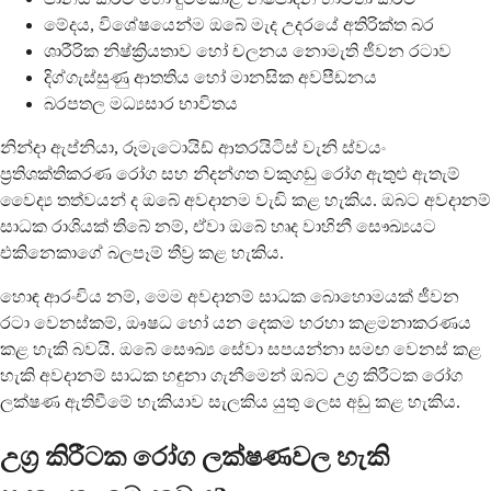
මේදය, විශේෂයෙන්ම ඔබේ මැද උදරයේ අතිරික්ත බර
ශාරීරික නිෂ්ක්‍රියතාව හෝ චලනය නොමැති ජීවන රටාව
දිග්ගැස්සුණු ආතතිය හෝ මානසික අවපීඩනය
බරපතල මධ්‍යසාර භාවිතය
නින්දා ඇප්නියා, රූමැටොයිඩ් ආතරයිටිස් වැනි ස්වයං
ප්‍රතිශක්තිකරණ රෝග සහ නිදන්ගත වකුගඩු රෝග ඇතුළු ඇතැම්
වෛද්‍ය තත්වයන් ද ඔබේ අවදානම වැඩි කළ හැකිය. ඔබට අවදානම්
සාධක රාශියක් තිබේ නම්, ඒවා ඔබේ හෘද වාහිනී සෞඛ්‍යයට
එකිනෙකාගේ බලපෑම් තීව්‍ර කළ හැකිය.
හොඳ ආරංචිය නම්, මෙම අවදානම් සාධක බොහොමයක් ජීවන
රටා වෙනස්කම්, ඖෂධ හෝ යන දෙකම හරහා කළමනාකරණය
කළ හැකි බවයි. ඔබේ සෞඛ්‍ය සේවා සපයන්නා සමඟ වෙනස් කළ
හැකි අවදානම් සාධක හඳුනා ගැනීමෙන් ඔබට උග්‍ර කිරීටක රෝග
ලක්ෂණ ඇතිවීමේ හැකියාව සැලකිය යුතු ලෙස අඩු කළ හැකිය.
උග්‍ර කිරීටක රෝග ලක්ෂණවල හැකි