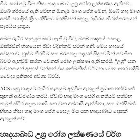
වීම හෝ පටු වීම නිසා හෘදයාබාධ උග්‍ර රෝග ලක්ෂණය ඇතිවේ.
ඔබේ ශරීරයේ ඇති වෙනත් ඕනෑම මාංශ පේශි මෙන්, ඔබේ හෘද මාංශ
පේශි හොඳින් ක්‍රියා කිරීමට ඔක්සිජන් බහුල රුධිරය නිරන්තරයෙන්
සැපයිය යුතුය.
මෙම රුධිර සැපයුම බාධා ඇති වූ විට, ඔබේ හෘදයේ සෛල
ඔක්සිජන් හිඟයෙන් පීඩා විඳින්නට පටන් ගනී. මෙය හෘදයේ
වේදනාව, හුස්ම හිරවීම සහ බරපතල දෙයක් සිදුවෙමින් පවතින
බවට ඇඟවුම් කරන වෙනත් රෝග ලක්ෂණ ඇති කරයි. “උග්‍ර” යන
වචනයෙන් අදහස් වන්නේ එය ඉක්මනින් වර්ධනය වන අතර හදිසි
වෛද්‍ය ප්‍රතිකාර අවශ්‍ය බවයි.
ACS යනු හෘදයට රුධිර සැපයුම අඩුවීම ඇතුළත් ප්‍රධාන තත්වයන්
තුනක් ආවරණය කරයි. ඒවාට හෘද මාංශ පේශි ආතතියට පත්වන
නමුත් ස්ථිර ලෙස හානි නොවන අස්ථායි ඇන්ජිනා, සහ ඔක්සිජන්
හිඟය නිසා හෘද මාංශ පේශි සෛල මිය යන හෘදයාබාධ දෙකක්
ඇතුළත් වේ.
හෘදයාබාධ උග්‍ර රෝග ලක්ෂණයේ වර්ග