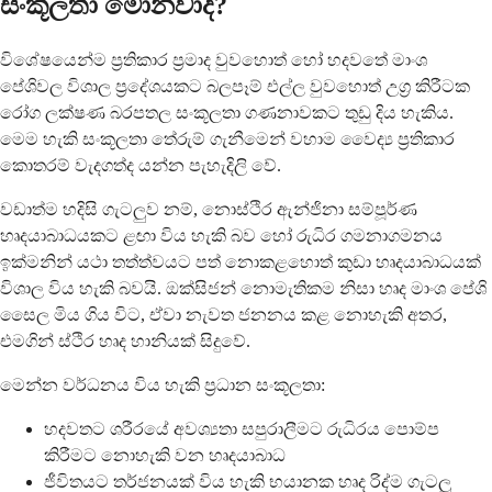
සංකූලතා මොනවාද?
විශේෂයෙන්ම ප්‍රතිකාර ප්‍රමාද වුවහොත් හෝ හදවතේ මාංශ
පේශිවල විශාල ප්‍රදේශයකට බලපෑම් එල්ල වුවහොත් උග්‍ර කිරීටක
රෝග ලක්ෂණ බරපතල සංකූලතා ගණනාවකට තුඩු දිය හැකිය.
මෙම හැකි සංකූලතා තේරුම් ගැනීමෙන් වහාම වෛද්‍ය ප්‍රතිකාර
කොතරම් වැදගත්ද යන්න පැහැදිලි වේ.
වඩාත්ම හදිසි ගැටලුව නම්, නොස්ථිර ඇන්ජිනා සම්පූර්ණ
හෘදයාබාධයකට ළඟා විය හැකි බව හෝ රුධිර ගමනාගමනය
ඉක්මනින් යථා තත්ත්වයට පත් නොකළහොත් කුඩා හෘදයාබාධයක්
විශාල විය හැකි බවයි. ඔක්සිජන් නොමැතිකම නිසා හෘද මාංශ පේශි
සෛල මිය ගිය විට, ඒවා නැවත ජනනය කළ නොහැකි අතර,
එමගින් ස්ථිර හෘද හානියක් සිදුවේ.
මෙන්න වර්ධනය විය හැකි ප්‍රධාන සංකූලතා:
හදවතට ශරීරයේ අවශ්‍යතා සපුරාලීමට රුධිරය පොම්ප
කිරීමට නොහැකි වන හෘදයාබාධ
ජීවිතයට තර්ජනයක් විය හැකි භයානක හෘද රිද්ම ගැටලු