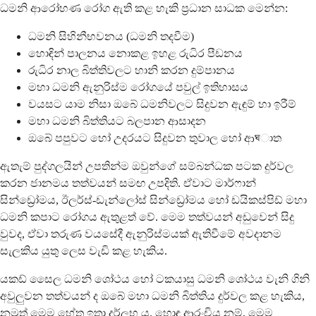
ධමනි ආරෝහණ රෝග ඇති කළ හැකි ප්‍රධාන සාධක මෙන්න:
ධමනි සිහිනීභවනය (ධමනි තදවීම)
හොඳින් පාලනය නොකළ ඉහළ රුධිර පීඩනය
රුධිර නාල බිත්තිවලට හානි කරන දුම්පානය
මහා ධමනි ඇනුරිස්ම රෝගයේ පවුල් ඉතිහාසය
වයසට යාම නිසා ඔබේ ධමනිවලට සිදුවන ඇඳුම් හා ඉරීම්
මහා ධමනි බිත්තියට බලපාන ආසාදන
ඔබේ පපුවට හෝ උදරයට සිදුවන තුවාල හෝ ආঘාත
ඇතැම් පුද්ගලයින් උපතින්ම ඔවුන්ගේ සම්බන්ධක පටක දුර්වල
කරන ජානමය තත්වයන් සමඟ උපදිති. ඒවාට මාර්ෆාන්
සින්ඩ්‍රෝමය, ඊලර්ස්-ඩැන්ලෝස් සින්ඩ්‍රෝමය හෝ ඩයිකස්පිඩ් මහා
ධමනි කපාට රෝගය ඇතුළත් වේ. මෙම තත්වයන් අඩුවෙන් සිදු
වුවද, ඒවා තරුණ වයසේදී ඇනුරිස්මයක් ඇතිවීමේ අවදානම
සැලකිය යුතු ලෙස වැඩි කළ හැකිය.
යකඩ් සෛල ධමනි ශෝථය හෝ ටකයාසු ධමනි ශෝථය වැනි ගිනි
අවුලුවන තත්වයන් ද ඔබේ මහා ධමනි බිත්තිය දුර්වල කළ හැකිය,
නමුත් මෙම හේතු ඉතා දුර්ලභ ය. හොඳ ආරංචිය නම්, මෙම