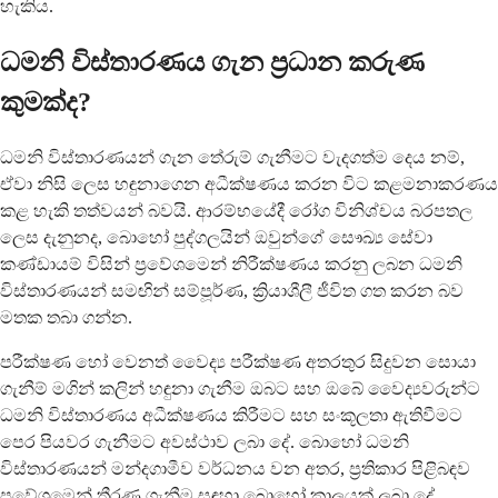
හැකිය.
ධමනි විස්තාරණය ගැන ප්‍රධාන කරුණ
කුමක්ද?
ධමනි විස්තාරණයන් ගැන තේරුම් ගැනීමට වැදගත්ම දෙය නම්,
ඒවා නිසි ලෙස හඳුනාගෙන අධීක්ෂණය කරන විට කළමනාකරණය
කළ හැකි තත්වයන් බවයි. ආරම්භයේදී රෝග විනිශ්චය බරපතල
ලෙස දැනුනද, බොහෝ පුද්ගලයින් ඔවුන්ගේ සෞඛ්‍ය සේවා
කණ්ඩායම් විසින් ප්‍රවේශමෙන් නිරීක්ෂණය කරනු ලබන ධමනි
විස්තාරණයන් සමඟින් සම්පූර්ණ, ක්‍රියාශීලී ජීවිත ගත කරන බව
මතක තබා ගන්න.
පරීක්ෂණ හෝ වෙනත් වෛද්‍ය පරීක්ෂණ අතරතුර සිදුවන සොයා
ගැනීම් මගින් කලින් හඳුනා ගැනීම ඔබට සහ ඔබේ වෛද්‍යවරුන්ට
ධමනි විස්තාරණය අධීක්ෂණය කිරීමට සහ සංකූලතා ඇතිවීමට
පෙර පියවර ගැනීමට අවස්ථාව ලබා දේ. බොහෝ ධමනි
විස්තාරණයන් මන්දගාමීව වර්ධනය වන අතර, ප්‍රතිකාර පිළිබඳව
ප්‍රවේශමෙන් තීරණ ගැනීම සඳහා බොහෝ කාලයක් ලබා දේ.