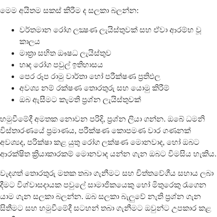
මෙම අයිතම සකස් කිරීම ද සලකා බලන්න:
වර්තමාන රෝග ලක්‍ෂණ ලැයිස්තුවක් සහ ඒවා ආරම්භ වූ
කාලය
මාත්‍රා සහිත ඖෂධ ලැයිස්තුව
හෘද රෝග පවුල් ඉතිහාසය
පෙර රූප රාමු වාර්තා හෝ පරීක්ෂණ ප්‍රතිඵල
අවශ්‍ය නම් රක්ෂණ තොරතුරු සහ යොමු කිරීම්
ඔබ ඇසීමට කැමති ප්‍රශ්න ලැයිස්තුවක්
හමුවීමේදී අමතක නොවන පරිදි, ප්‍රශ්න ලියා ගන්න. ඔබේ ධමනි
විස්තාරණයේ ප්‍රමාණය, පරීක්ෂණ කොපමණ වාර ගණනක්
අවශ්‍යද, පරික්ෂා කළ යුතු රෝග ලක්ෂණ මොනවාද, හෝ ඔබට
ආරක්ෂිත ක්‍රියාකාරකම් මොනවාද යන්න ගැන ඔබට විමසිය හැකිය.
වැදගත් තොරතුරු මතක තබා ගැනීමට සහ චිත්තවේගීය සහාය ලබා
දීමට විශ්වාසදායක පවුලේ සාමාජිකයෙකු හෝ මිතුරෙකු රැගෙන
යාම ගැන සලකා බලන්න. ඔබ සලකා බැලුවේ නැති ප්‍රශ්න ගැන
සිතීමට සහ හමුවීමේදී සටහන් තබා ගැනීමට ඔවුන්ට උපකාර කළ