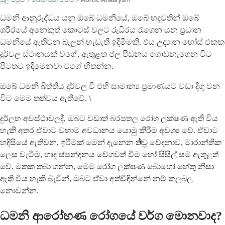
ධමනි ආනුරුද්ධය යනු ඔබේ ධමනියේ, ඔබේ හදවතින් ඔබේ
ශරීරයේ අනෙකුත් කොටස් වලට රුධිරය රැගෙන යන ප්‍රධාන
ධමනියේ ඇතිවන බැලුන් හැඩැති ඉදිමීමකි. එය උද්‍යාන හෝස් එකක
දුර්වල ස්ථානයක් වගේ, ඇතුළත ජල පීඩනය ගොඩනැගෙන විට
පිටතට ඉදිමෙනවා වගේ හිතන්න.
ඔබේ ධමනි බිත්තිය දුර්වල වී එහි සාමාන්‍ය ප්‍රමාණයට වඩා දිගු වන
විට මෙම තත්වය ඇතිවේ. \
දුර්ලභ අවස්ථාවලදී, ඔබට වඩාත් බරපතල රෝග ලක්ෂණ ඇති විය
හැකි අතර ඒවාට වහාම අවධානය යොමු කිරීම අවශ්‍ය වේ. ඒවාට
හදිසියේ ඇතිවන, ඉරීමක් මෙන් දැනෙන තೀව්‍ර වේදනාව, මාරාන්තික
ලෙස වැටීම, හෘද ස්පන්දනය වේගවත් වීම හෝ සිසිල් සම ඇතුළත්
වේ. මතක තබා ගන්න, මෙම රෝග ලක්ෂණ බොහෝ හේතු නිසා
ඇති විය හැකි බැවින්, ඔබට ඒවා අත්විඳින්නේ නම් කලබල
නොවන්න.
ධමනි ආරෝහණ රෝගයේ වර්ග මොනවාද?