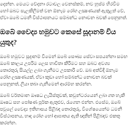
දෙන්න. මෙයට වේදනා රටාවල වෙනස්කම්, නව හුස්ම හිරවීම
හෝ ඔබට සැලකිලිමත් වන ඕනෑම රෝග ලක්‍ෂණයක් ඇතුළත් වේ,
ඒවා ඔබේ ධමනි විස්ථාපනයට සම්බන්ධ නොවන බවක් පෙනුනත්.
ඔබේ වෛද්‍ය හමුවට කෙසේ සූදානම් විය
යුතුද?
ඔබේ හමුවට සූදානම් වීමෙන් ඔබේ සෞඛ්‍ය සේවා සපයන්නා සමඟ
ඔබේ කාලය උපරිම ලෙස භාවිතා කිරීමට සහ ඔබට අවශ්‍ය
තොරතුරු සියල්ල ලබා ගැනීමට උපකාරී වේ. ඔබ අත්විඳි ඕනෑම
රෝග ලක්‍ෂණයක්, ඒවා කුඩා හෝ සම්බන්ධ නොවන බවක්
පෙනුනත්, ලියා තබා ගැනීමෙන් ආරම්භ කරන්න.
ඔබේ වර්තමාන ඖෂධ ලැයිස්තුවක්, කවුන්ටරයෙන් ලබා ගත හැකි
ඖෂධ සහ පෝෂණ පූර්ක ඇතුළුව, රැගෙන එන්න. එසේම, ඔබේ
පවුලේ වෛද්‍ය ඉතිහාසය පිළිබඳ තොරතුරු, විශේෂයෙන්ම ධමනි
විස්ථාපනය, හෘද රෝග හෝ ආඝාතය ඇති ඥාතීන් පිළිබඳව එකතු
කරන්න.