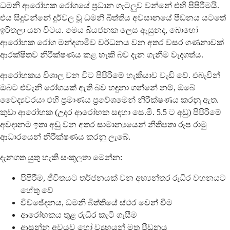
ධමනි ආරෝහක රෝගයේ ප්‍රධාන ගැටලුව වන්නේ එහි පිපිරීමයි.
එය සිදුවන්නේ දුර්වල වූ ධමනි බිත්තිය අවසානයේ පීඩනය යටතේ
ඉරිතලා යන විටය. මෙය බියජනක ලෙස ඇසුනද, බොහෝ
ආරෝහක රෝග මන්දගාමීව වර්ධනය වන අතර වසර ගණනාවක්
ආරක්ෂිතව නිරීක්ෂණය කළ හැකි බව දැන ගැනීම වැදගත්ය.
ආරෝහකය විශාල වන විට පිපිරීමේ හැකියාව වැඩි වේ. එබැවින්
ඔබට එවැනි රෝගයක් ඇති බව හඳුනා ගන්නේ නම්, ඔබේ
වෛද්‍යවරයා එහි ප්‍රමාණය ප්‍රවේශමෙන් නිරීක්ෂණය කරනු ඇත.
කුඩා ආරෝහක (උදර ආරෝහක සඳහා සෙ.මී. 5.5 ට අඩු) පිපිරීමේ
අවදානම ඉතා අඩු වන අතර සාමාන්‍යයෙන් නිතිපතා රූප රාමු
ආධාරයෙන් නිරීක්ෂණය කරනු ලැබේ.
දැනගත යුතු හැකි සංකූලතා මෙන්න:
පිපිරීම, ජීවිතයට තර්ජනයක් වන අභ්‍යන්තර රුධිර වහනයට
හේතු වේ
විච්ඡේදනය, ධමනි බිත්තියේ ස්ථර වෙන් වීම
ආරෝහකය තුළ රුධිර කැටි ගැසීම
ආසන්න අවයව හෝ ව්‍යුහයන් මත පීඩනය