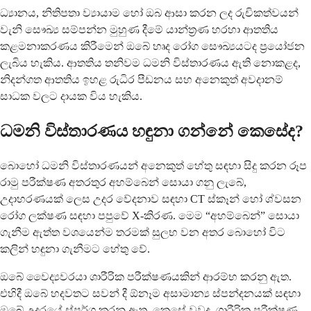
ධ්‍යානය, නිතිපතා ව්‍යායාම හෝ ඔබ ආසා කරන ලද රුචිකත්වයන්
වැනි සෞඛ්‍ය සම්පන්න මුහුණ දීමේ යාන්ත්‍රණ හරහා ආතතිය
කළමනාකරණය කිරීමෙන් ඔබේ හෘද රෝග සෞඛ්‍යයටද ප්‍රයෝජන
ලැබිය හැකිය. ආතතිය තනිවම ධමනි විස්තාරණය ඇති නොකළද,
නිදන්ගත ආතතිය ඉහළ රුධිර පීඩනය සහ අනෙකුත් අවදානම්
සාධක වලට දායක විය හැකිය.
ධමනි විස්තාරණය හඳුනා ගන්නේ කෙසේද?
බොහෝ ධමනි විස්තාරණයන් අනෙකුත් හේතු සඳහා සිදු කරන රූප
රාමු පරීක්ෂණ අතරතුර අහම්බෙන් සොයා ගනු ලැබේ,
උදාහරණයක් ලෙස උදර වේදනාව සඳහා CT ස්කෑන් හෝ ශ්වසන
රෝග ලක්ෂණ සඳහා පපුවේ X-කිරණ. මෙම “අහම්බෙන්” සොයා
ගැනීම ඇත්ත වශයෙන්ම තරමක් සුලභ වන අතර බොහෝ විට
කලින් හඳුනා ගැනීමට හේතු වේ.
ඔබේ වෛද්‍යවරයා ශාරීරික පරීක්ෂණයකින් ආරම්භ කරනු ඇත.
එහිදී ඔබේ හදවතට සවන් දී ඕනෑම අසාමාන්‍ය ස්පන්දනයක් සඳහා
ඔබේ උදරයේ ස්පර්ශ කරනු ඇත. කෙසේ වුවද, ශාරීරික පරීක්ෂණ