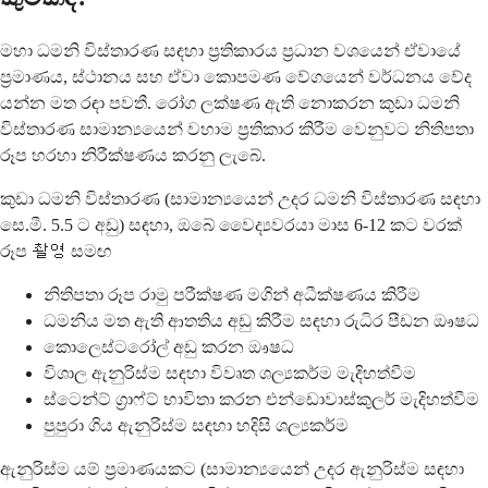
මහා ධමනි විස්තාරණ සඳහා ප්‍රතිකාරය ප්‍රධාන වශයෙන් ඒවායේ
ප්‍රමාණය, ස්ථානය සහ ඒවා කොපමණ වේගයෙන් වර්ධනය වේද
යන්න මත රඳා පවතී. රෝග ලක්ෂණ ඇති නොකරන කුඩා ධමනි
විස්තාරණ සාමාන්‍යයෙන් වහාම ප්‍රතිකාර කිරීම වෙනුවට නිතිපතා
රූප හරහා නිරීක්ෂණය කරනු ලැබේ.
කුඩා ධමනි විස්තාරණ (සාමාන්‍යයෙන් උදර ධමනි විස්තාරණ සඳහා
සෙ.මී. 5.5 ට අඩු) සඳහා, ඔබේ වෛද්‍යවරයා මාස 6-12 කට වරක්
රූප 촬영 සමඟ
නිතිපතා රූප රාමු පරීක්ෂණ මගින් අධීක්ෂණය කිරීම
ධමනිය මත ඇති ආතතිය අඩු කිරීම සඳහා රුධිර පීඩන ඖෂධ
කොලෙස්ටරෝල් අඩු කරන ඖෂධ
විශාල ඇනුරිස්ම සඳහා විවෘත ශල්‍යකර්ම මැදිහත්වීම
ස්ටෙන්ට් ග්‍රාෆ්ට් භාවිතා කරන එන්ඩොවාස්කුලර් මැදිහත්වීම
පුපුරා ගිය ඇනුරිස්ම සඳහා හදිසි ශල්‍යකර්ම
ඇනුරිස්ම යම් ප්‍රමාණයකට (සාමාන්‍යයෙන් උදර ඇනුරිස්ම සඳහා