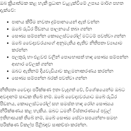
ඔබ ක්‍රියාත්මක කළ හැකි ප්‍රධාන වැළැක්වීමේ උපාය මාර්ග පහත
දැක්වේ:
පානය කිරීම නවතා දුම්පානයෙන් ඈත් වන්න
ඔබේ රුධිර පීඩනය පාලනයේ තබා ගන්න
සෞඛ්‍ය සම්පන්න කොලෙස්ටරෝල් මට්ටම් පවත්වා ගන්න
ඔබේ වෛද්‍යවරයාගේ අනුමැතිය ඇතිව නිතිපතා ව්‍යායාම
කරන්න
පලතුරු හා එළවළු වලින් පොහොසත් හෘද සෞඛ්‍ය සම්පන්න
ආහාර වේලක් ගන්න
ඔබට ඇතිනම් දියවැඩියාව කළමනාකරණය කරන්න
සෞඛ්‍ය සම්පන්න බරක් පවත්වා ගන්න
නිතිපතා වෛද්‍ය පරීක්ෂණ ඉතා වැදගත් වේ, විශේෂයෙන්ම ඔබට
අවදානම් සාධක තිබේ නම්. ඔබේ වෛද්‍යවරයාට ඔබේ රුධිර
පීඩනය, කොලෙස්ටරෝල් සහ සමස්ත හෘද රෝග සෞඛ්‍යය
නිරීක්ෂණය කළ හැකිය. ඔබට ධමනි විස්තාරණයේ පවුල්
ඉතිහාසයක් තිබේ නම්, ඔබේ සෞඛ්‍ය සේවා සපයන්නා සමඟ
පරීක්ෂණ විකල්ප පිළිබඳව සාකච්ඡා කරන්න.