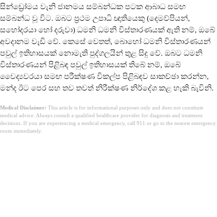
සින්ඩ්‍රෝමය වැනි ජානමය සම්බන්ධක පටක ආබාධ සමඟ
සම්බන්ධ වූ විට. ඔබට ප්‍රථම උපාධි ඥාතියෙකු (දෙමව්පියන්,
සහෝදරයා හෝ දරුවා) ධමනි ධමනි විස්තාරණයක් ඇති නම්, ඔබේ
අවදානම වැඩි වේ. කෙසේ වෙතත්, බොහෝ ධමනි විස්තාරණයන්
පවුල් ඉතිහාසයක් නොමැති පුද්ගලයින් තුළ සිදු වේ. ඔබට ධමනි
විස්තාරණයන් පිළිබඳ පවුල් ඉතිහාසයක් තිබේ නම්, ඔබේ
වෛද්‍යවරයා සමඟ පරීක්ෂණ විකල්ප පිළිබඳව සාකච්ඡා කරන්න,
මන්ද ඊට පෙර සහ තව තවත් නිරීක්ෂණ නිර්දේශ කළ හැකි බැවිනි.
Medical Disclaimer:
This article is for informational purposes only and does not constitute
medical advice. Always consult a qualified healthcare provider for diagnosis and treatment
decisions. If you are experiencing a medical emergency, call 911 or go to the nearest emergency
room immediately.