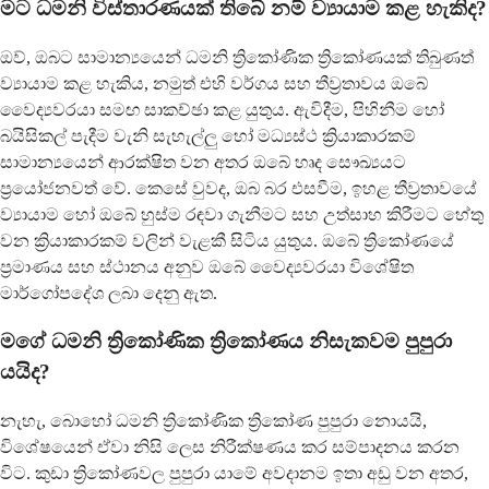
මට ධමනි විස්තාරණයක් තිබේ නම් ව්‍යායාම කළ හැකිද?
ඔව්, ඔබට සාමාන්‍යයෙන් ධමනි ත්‍රිකෝණික ත්‍රිකෝණයක් තිබුණත්
ව්‍යායාම කළ හැකිය, නමුත් එහි වර්ගය සහ තීව්‍රතාවය ඔබේ
වෛද්‍යවරයා සමඟ සාකච්ඡා කළ යුතුය. ඇවිදීම, පිහිනීම හෝ
බයිසිකල් පැදීම වැනි සැහැල්ලු හෝ මධ්‍යස්ථ ක්‍රියාකාරකම්
සාමාන්‍යයෙන් ආරක්ෂිත වන අතර ඔබේ හෘද සෞඛ්‍යයට
ප්‍රයෝජනවත් වේ. කෙසේ වුවද, ඔබ බර එසවීම, ඉහළ තීව්‍රතාවයේ
ව්‍යායාම හෝ ඔබේ හුස්ම රඳවා ගැනීමට සහ උත්සාහ කිරීමට හේතු
වන ක්‍රියාකාරකම් වලින් වැළකී සිටිය යුතුය. ඔබේ ත්‍රිකෝණයේ
ප්‍රමාණය සහ ස්ථානය අනුව ඔබේ වෛද්‍යවරයා විශේෂිත
මාර්ගෝපදේශ ලබා දෙනු ඇත.
මගේ ධමනි ත්‍රිකෝණික ත්‍රිකෝණය නිසැකවම පුපුරා
යයිද?
නැහැ, බොහෝ ධමනි ත්‍රිකෝණික ත්‍රිකෝණ පුපුරා නොයයි,
විශේෂයෙන් ඒවා නිසි ලෙස නිරීක්ෂණය කර සම්පාදනය කරන
විට. කුඩා ත්‍රිකෝණවල පුපුරා යාමේ අවදානම ඉතා අඩු වන අතර,