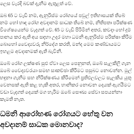
ලෙස වැරදි බවක් දැනීම ඇතුළත් වේ.
ඔබ 65 ට වැඩි නම්, ඇනුරිස්ම රෝගයේ පවුල් ඉතිහාසයක් තිබේ
නම් හෝ හෘද රෝග අවදානම් සාධක තිබේ නම්, නිතිපතා පරීක්ෂණ
විශේෂයෙන්ම වැදගත් වේ. 65 ට වැඩි පිරිමින් අතර, කවදා හෝ දුම්
පානය කර ඇති අය සඳහා උදර මහා ධමනි ඇනුරිස්ම පරීක්ෂා කිරීම
බොහෝ වෛද්‍යවරු නිර්දේශ කරති, මන්ද මෙම කණ්ඩායමට
ඉහළම අවදානමක් ඇති බැවිනි.
ඔබේ රෝග ලක්ෂණ සුළු ඒවා ලෙස පෙනුනත්, ඔබේ සැලකිලි ගැන
ඔබේ වෛද්‍යවරයා සමඟ සාකච්ඡා කිරීමට පසුබට නොවන්න. මුල්
හඳුනා ගැනීම සහ නිරීක්ෂණය කිරීමෙන් ප්‍රතිඵලවලට සැලකිය යුතු
වෙනසක් ඇති කළ හැකි අතර, හානිකර නොවන දෙයක් ඇගයීමට
වඩා වැදගත් දෙයක් මග හැරීම ඔබේ සෞඛ්‍ය සේවා සපයන්නා
කැමති නැත.
ධමනි ආරෝහණ රෝගයට හේතු වන
අවදානම් සාධක මොනවාද?