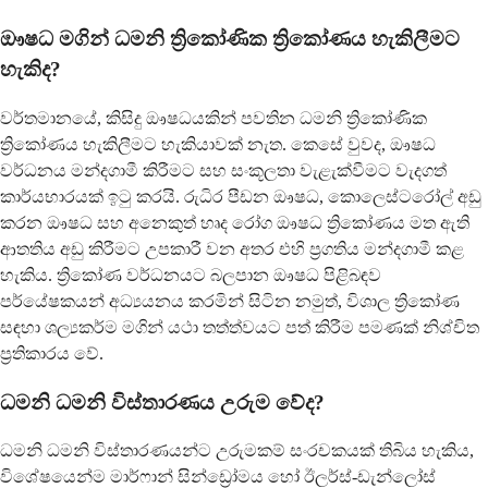
ඖෂධ මගින් ධමනි ත්‍රිකෝණික ත්‍රිකෝණය හැකිලීමට
හැකිද?
වර්තමානයේ, කිසිදු ඖෂධයකින් පවතින ධමනි ත්‍රිකෝණික
ත්‍රිකෝණය හැකිලීමට හැකියාවක් නැත. කෙසේ වුවද, ඖෂධ
වර්ධනය මන්දගාමී කිරීමට සහ සංකූලතා වැළැක්වීමට වැදගත්
කාර්යභාරයක් ඉටු කරයි. රුධිර පීඩන ඖෂධ, කොලෙස්ටරෝල් අඩු
කරන ඖෂධ සහ අනෙකුත් හෘද රෝග ඖෂධ ත්‍රිකෝණය මත ඇති
ආතතිය අඩු කිරීමට උපකාරී වන අතර එහි ප්‍රගතිය මන්දගාමී කළ
හැකිය. ත්‍රිකෝණ වර්ධනයට බලපාන ඖෂධ පිළිබඳව
පර්යේෂකයන් අධ්‍යයනය කරමින් සිටින නමුත්, විශාල ත්‍රිකෝණ
සඳහා ශල්‍යකර්ම මගින් යථා තත්ත්වයට පත් කිරීම පමණක් නිශ්චිත
ප්‍රතිකාරය වේ.
ධමනි ධමනි විස්තාරණය උරුම වේද?
ධමනි ධමනි විස්තාරණයන්ට උරුමකම් සංරචකයක් තිබිය හැකිය,
විශේෂයෙන්ම මාර්ෆාන් සින්ඩ්‍රෝමය හෝ ඊලර්ස්-ඩැන්ලෝස්