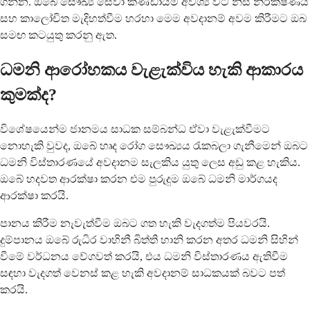
ගන්න. ඔබේ සෞඛ්‍ය සේවා කණ්ඩායම අවශ්‍ය විට නිසි නිරීක්ෂණය
සහ කාලෝචිත මැදිහත්වීම හරහා මෙම අවදානම් අවම කිරීමට ඔබ
සමඟ කටයුතු කරනු ඇත.
ධමනි ආරෝහකය වැළැක්විය හැකි ආකාරය
කුමක්ද?
විශේෂයෙන්ම ජානමය සාධක සම්බන්ධ ඒවා වැළැක්වීමට
නොහැකි වුවද, ඔබේ හෘද රෝග සෞඛ්‍යය රැකබලා ගැනීමෙන් ඔබට
ධමනි විස්තාරණයේ අවදානම සැලකිය යුතු ලෙස අඩු කළ හැකිය.
ඔබේ හදවත ආරක්ෂා කරන එම පුරුදුම ඔබේ ධමනි මාර්ගයද
ආරක්ෂා කරයි.
පානය කිරීම නැවැත්වීම ඔබට ගත හැකි වැදගත්ම පියවරයි.
දුම්පානය ඔබේ රුධිර වාහිනී බිත්ති හානි කරන අතර ධමනි සිහින්
වීමේ වර්ධනය වේගවත් කරයි, එය ධමනි විස්තාරණය ඇතිවීම
සඳහා වැදගත් වෙනස් කළ හැකි අවදානම් සාධකයක් බවට පත්
කරයි.