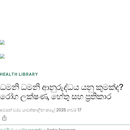
Benchmarks
Stories
FAQ
Sign up / Log in
HEALTH LIBRARY
ධමනි ධමනි ආනුරුද්ධය යනු කුමක්ද?
රෝග ලක්ෂණ, හේතු සහ ප්‍රතිකාර
අවසන් වරට යාවත්කාලීන කළේ
2025 නවම් 17
මුල් පිටුව
රෝග සහ තත්ව
Aortic Aneurysm