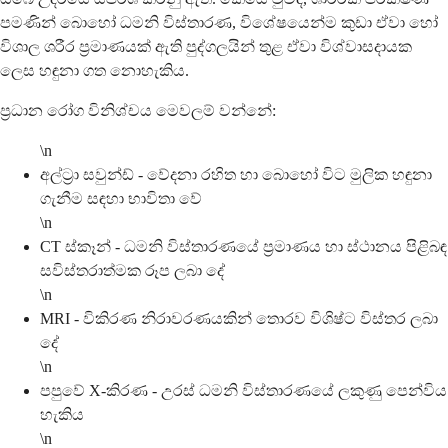
පමණින් බොහෝ ධමනි විස්තාරණ, විශේෂයෙන්ම කුඩා ඒවා හෝ
විශාල ශරීර ප්‍රමාණයක් ඇති පුද්ගලයින් තුළ ඒවා විශ්වාසදායක
ලෙස හඳුනා ගත නොහැකිය.
ප්‍රධාන රෝග විනිශ්චය මෙවලම් වන්නේ:
\n
අල්ට්‍රා සවුන්ඩ් - වේදනා රහිත හා බොහෝ විට මුලික හඳුනා
ගැනීම සඳහා භාවිතා වේ
\n
CT ස්කෑන් - ධමනි විස්තාරණයේ ප්‍රමාණය හා ස්ථානය පිළිබඳ
සවිස්තරාත්මක රූප ලබා දේ
\n
MRI - විකිරණ නිරාවරණයකින් තොරව විශිෂ්ට විස්තර ලබා
දේ
\n
පපුවේ X-කිරණ - උරස් ධමනි විස්තාරණයේ ලකුණු පෙන්විය
හැකිය
\n