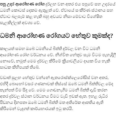
පපු උදර ආරෝහණ රෝග
දුර්ලභ වන අතර එය පපුවේ සහ උදරයේ
ධමනි කොටස් දෙකම ඇතුළත් වේ. ඒවායේ සංකීර්ණ ස්ථානය සහ
ඒවාට බලපෑම් කළ හැකි බහු අවයව නිසා මේවාට විශේෂිත
සැලකිල්ලක් අවශ්‍ය වේ.
ධමනි ආරෝහණ රෝගයට හේතුව කුමක්ද?
කාලයත් සමඟ ඔබේ ධමනියේ බිත්ති දුර්වල වන විට ධමනි
ආරෝහණ රෝග වර්ධනය වේ. නිශ්චිත හේතුව සෑම විටම පැහැදිලි
නොවේ, නමුත් මෙම දුර්වල කිරීමේ ක්‍රියාවලියට දායක විය හැකි
සාධක කිහිපයක් තිබේ.
වඩාත් සුලභ හේතුව වන්නේ ඇතරොස්ක්ලෙරෝසිස් වන අතර,
එහිදී බොහෝ වසර ගණනාවක් තිස්සේ ඔබේ ධමනි බිත්තිවල මේද
තැන්පත් වීම සිදු වේ. මෙම ගොඩනැගීම ධමනි බිත්ති දැඩි කරන
අතර දුර්වල ස්ථාන වර්ධනය වීමට වැඩි ඉඩක් ඇත. ඉහළ රුධිර
පීඩනය දිනපතා ඔබේ ධමනි බිත්ති මත අතිරේක ආතතිය ඇති
කිරීමෙන් වැදගත් කාර්යභාරයක් ඉටු කරයි.