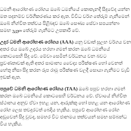
ධමනි ආරෝහණ රෝගය ඔබේ ධමනියේ කොතැනදී සිදුවේද යන්න
මත පදනම්ව වර්ගීකරණය කර ඇත. විවිධ වර්ග තේරුම් ගැනීමෙන්
ඔබේ නිශ්චිත තත්වය පිළිබඳව ඔබේ සෞඛ්‍ය සේවා සපයන්නා
සමඟ უკეთ තේරුම් ගැනීමට උපකාරී වේ.
උදර ධමනි ආරෝහණ රෝගය (AAA)
යනු වඩාත් සුලභ වර්ගය වන
අතර එය ඔබේ උදරය හරහා ගමන් කරන ඔබේ ධමනියේ
කොටසෙහි සිදු වේ. මේවා සෙමින් වර්ධනය වන බවට
ප්‍රවණතාවක් ඇති අතර සාමාන්‍ය වෛද්‍ය පරීක්ෂණ හෝ වෙනත්
හේතු නිසා සිදු කරන රූප රාමු පරීක්ෂණ වලදී සොයා ගැනීමට වැඩි
ඉඩක් ඇත.
පපුවේ ධමනි ආරෝහණ රෝගය (TAA)
ඔබේ පපුව හරහා ගමන්
කරන ඔබේ ධමනියේ කොටසෙහි වර්ධනය වේ. ඒවායේ නිශ්චිත
ස්ථානය අනුව ඒවා ඉහළ යන, ආරුක්කු හෝ පහළ යන ආරෝහණ
රෝග ලෙස තවදුරටත් බෙදිය හැකිය. පපුවේ ආරෝහණ රෝග
අඩුවෙන් සිදු වුවද, සමහර විට ජානමය තත්වයන් සමඟ සම්බන්ධ
විය හැකිය.