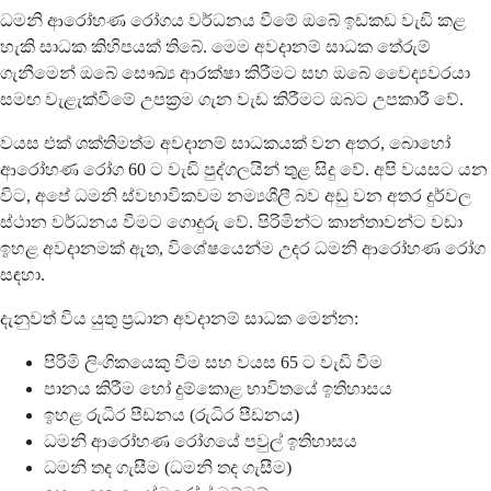
ධමනි ආරෝහණ රෝගය වර්ධනය වීමේ ඔබේ ඉඩකඩ වැඩි කළ
හැකි සාධක කිහිපයක් තිබේ. මෙම අවදානම් සාධක තේරුම්
ගැනීමෙන් ඔබේ සෞඛ්‍ය ආරක්ෂා කිරීමට සහ ඔබේ වෛද්‍යවරයා
සමඟ වැළැක්වීමේ උපක්‍රම ගැන වැඩ කිරීමට ඔබට උපකාරී වේ.
වයස එක් ශක්තිමත්ම අවදානම් සාධකයක් වන අතර, බොහෝ
ආරෝහණ රෝග 60 ට වැඩි පුද්ගලයින් තුළ සිදු වේ. අපි වයසට යන
විට, අපේ ධමනි ස්වභාවිකවම නම්‍යශීලී බව අඩු වන අතර දුර්වල
ස්ථාන වර්ධනය වීමට ගොදුරු වේ. පිරිමින්ට කාන්තාවන්ට වඩා
ඉහළ අවදානමක් ඇත, විශේෂයෙන්ම උදර ධමනි ආරෝහණ රෝග
සඳහා.
දැනුවත් විය යුතු ප්‍රධාන අවදානම් සාධක මෙන්න:
පිරිමි ලිංගිකයෙකු වීම සහ වයස 65 ට වැඩි වීම
පානය කිරීම හෝ දුම්කොළ භාවිතයේ ඉතිහාසය
ඉහළ රුධිර පීඩනය (රුධිර පීඩනය)
ධමනි ආරෝහණ රෝගයේ පවුල් ඉතිහාසය
ධමනි තද ගැසීම (ධමනි තද ගැසීම)