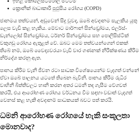
ඉහළ කොලෙස්ටරෝල් මට්ටම්
ක්‍රොනික් බාධාකාරී පුඵුසීය රෝගය (COPD)
ජානමය තත්වයන්, අඩුවෙන් සිදු වුවද, ඔබේ අවදානම සැලකිය යුතු
ලෙස වැඩි කළ හැකිය. මේවාට මාර්ෆාන් සින්ඩ්‍රෝමය, එලර්ස්-
ඩැන්ලෝස් සින්ඩ්‍රෝමය, ටර්නර් සින්ඩ්‍රෝමය සහ පොලිසිස්ටික්
වකුගඩු රෝගය ඇතුළත් වේ. ඔබට මෙම තත්වයන්ගෙන් එකක්
තිබේ නම්, ඔබේ වෛද්‍යවරයා වැඩි වාර ගණනක් නිරීක්ෂණය කිරීම
නිර්දේශ කරනු ඇත.
පානය කිරීම වැනි ජීවන රටා සාධක විශේෂයෙන්ම වැදගත් වන්නේ
ඒවා ඔබේ පාලනය යටතේ තිබෙන බැවිනි. පානය කිරීම රුධිර
වාහිනී බිත්තිවලට හානි කරන අතර ධමනි තද ගැසීම වේගවත්
කරයි, එය ආරෝහණ රෝගය වර්ධනය වීම සඳහා වඩාත් වැදගත්
වෙනස් කළ හැකි අවදානම් සාධකයක් බවට පත් කරයි.
ධමනි ආරෝහණ රෝගයේ හැකි සංකූලතා
මොනවාද?