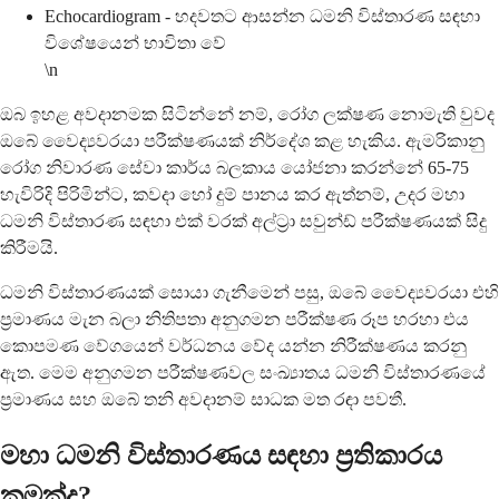
Echocardiogram - හදවතට ආසන්න ධමනි විස්තාරණ සඳහා
විශේෂයෙන් භාවිතා වේ
\n
ඔබ ඉහළ අවදානමක සිටින්නේ නම්, රෝග ලක්ෂණ නොමැති වුවද
ඔබේ වෛද්‍යවරයා පරීක්ෂණයක් නිර්දේශ කළ හැකිය. ඇමරිකානු
රෝග නිවාරණ සේවා කාර්ය බලකාය යෝජනා කරන්නේ 65-75
හැවිරිදි පිරිමින්ට, කවදා හෝ දුම් පානය කර ඇත්නම්, උදර මහා
ධමනි විස්තාරණ සඳහා එක් වරක් අල්ට්‍රා සවුන්ඩ් පරීක්ෂණයක් සිදු
කිරීමයි.
ධමනි විස්තාරණයක් සොයා ගැනීමෙන් පසු, ඔබේ වෛද්‍යවරයා එහි
ප්‍රමාණය මැන බලා නිතිපතා අනුගමන පරීක්ෂණ රූප හරහා එය
කොපමණ වේගයෙන් වර්ධනය වේද යන්න නිරීක්ෂණය කරනු
ඇත. මෙම අනුගමන පරීක්ෂණවල සංඛ්‍යාතය ධමනි විස්තාරණයේ
ප්‍රමාණය සහ ඔබේ තනි අවදානම් සාධක මත රඳා පවතී.
මහා ධමනි විස්තාරණය සඳහා ප්‍රතිකාරය
කුමක්ද?