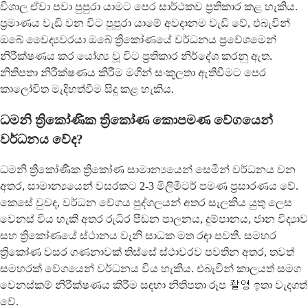
විශාල ඒවා පවා පුපුරා යාමට පෙර සාර්ථකව ප්‍රතිකාර කළ හැකිය.
ප්‍රමාණය වැඩි වන විට පුපුරා යාමේ අවදානම වැඩි වේ, එබැවින්
ඔබේ වෛද්‍යවරයා ඔබේ ත්‍රිකෝණයේ වර්ධනය ප්‍රවේශමෙන්
නිරීක්ෂණය කර යෝග්‍ය වූ විට ප්‍රතිකාර නිර්දේශ කරනු ඇත.
නිතිපතා නිරීක්ෂණය කිරීම මගින් සංකූලතා ඇතිවීමට පෙර
කාලෝචිත මැදිහත්වීම සිදු කළ හැකිය.
ධමනි ත්‍රිකෝණික ත්‍රිකෝණ කොපමණ වේගයෙන්
වර්ධනය වේද?
ධමනි ත්‍රිකෝණික ත්‍රිකෝණ සාමාන්‍යයෙන් සෙමින් වර්ධනය වන
අතර, සාමාන්‍යයෙන් වසරකට 2-3 මිලිමීටර් පමණ ප්‍රසාරණය වේ.
කෙසේ වුවද, වර්ධන වේගය පුද්ගලයන් අතර සැලකිය යුතු ලෙස
වෙනස් විය හැකි අතර රුධිර පීඩන පාලනය, දුම්පානය, ජාන විද්‍යාව
සහ ත්‍රිකෝණයේ ස්ථානය වැනි සාධක මත රඳා පවතී. සමහර
ත්‍රිකෝණ වසර ගණනාවක් තිස්සේ ස්ථාවරව පවතින අතර, තවත්
සමහරක් වේගයෙන් වර්ධනය විය හැකිය. එබැවින් කාලයත් සමග
වෙනස්කම් නිරීක්ෂණය කිරීම සඳහා නිතිපතා රූප 촬영 ඉතා වැදගත්
වේ.