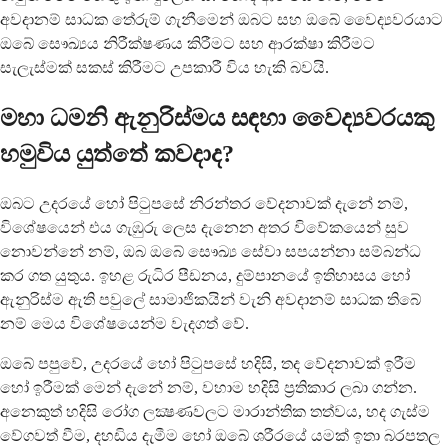
අවදානම් සාධක තේරුම් ගැනීමෙන් ඔබට සහ ඔබේ වෛද්‍යවරයාට
ඔබේ සෞඛ්‍යය නිරීක්ෂණය කිරීමට සහ ආරක්ෂා කිරීමට
සැලැස්මක් සකස් කිරීමට උපකාරී විය හැකි බවයි.
මහා ධමනි ඇනුරිස්මය සඳහා වෛද්‍යවරයකු
හමුවිය යුත්තේ කවදාද?
ඔබට උදරයේ හෝ පිටුපසේ නිරන්තර වේදනාවක් දැනේ නම්,
විශේෂයෙන් එය ගැඹුරු ලෙස දැනෙන අතර විවේකයෙන් සුව
නොවන්නේ නම්, ඔබ ඔබේ සෞඛ්‍ය සේවා සපයන්නා සම්බන්ධ
කර ගත යුතුය. ඉහළ රුධිර පීඩනය, දුම්පානයේ ඉතිහාසය හෝ
ඇනුරිස්ම ඇති පවුලේ සාමාජිකයින් වැනි අවදානම් සාධක තිබේ
නම් මෙය විශේෂයෙන්ම වැදගත් වේ.
ඔබේ පපුවේ, උදරයේ හෝ පිටුපසේ හදිසි, තද වේදනාවක් ඉරීම
හෝ ඉරීමක් මෙන් දැනේ නම්, වහාම හදිසි ප්‍රතිකාර ලබා ගන්න.
අනෙකුත් හදිසි රෝග ලක්‍ෂණවලට මාරාන්තික තත්වය, හද ගැස්ම
වේගවත් වීම, දහඩිය දැමීම හෝ ඔබේ ශරීරයේ යමක් ඉතා බරපතල