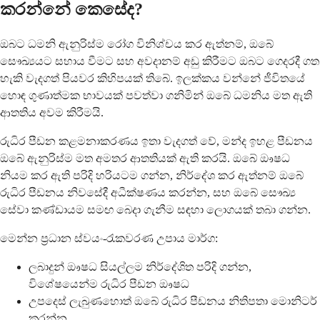
කරන්නේ කෙසේද?
ඔබට ධමනි ඇනුරිස්ම රෝග විනිශ්චය කර ඇත්නම්, ඔබේ
සෞඛ්‍යයට සහාය වීමට සහ අවදානම් අඩු කිරීමට ඔබට ගෙදරදී ගත
හැකි වැදගත් පියවර කිහිපයක් තිබේ. ඉලක්කය වන්නේ ජීවිතයේ
හොඳ ගුණාත්මක භාවයක් පවත්වා ගනිමින් ඔබේ ධමනිය මත ඇති
ආතතිය අවම කිරීමයි.
රුධිර පීඩන කළමනාකරණය ඉතා වැදගත් වේ, මන්ද ඉහළ පීඩනය
ඔබේ ඇනුරිස්ම මත අමතර ආතතියක් ඇති කරයි. ඔබේ ඖෂධ
නියම කර ඇති පරිදි හරියටම ගන්න, නිර්දේශ කර ඇත්නම් ඔබේ
රුධිර පීඩනය නිවසේදී අධීක්ෂණය කරන්න, සහ ඔබේ සෞඛ්‍ය
සේවා කණ්ඩායම සමඟ බෙදා ගැනීම සඳහා ලොගයක් තබා ගන්න.
මෙන්න ප්‍රධාන ස්වයං-රැකවරණ උපාය මාර්ග:
ලබාදුන් ඖෂධ සියල්ලම නිර්දේශිත පරිදි ගන්න,
විශේෂයෙන්ම රුධිර පීඩන ඖෂධ
උපදෙස් ලැබුණහොත් ඔබේ රුධිර පීඩනය නිතිපතා මොනිටර්
කරන්න