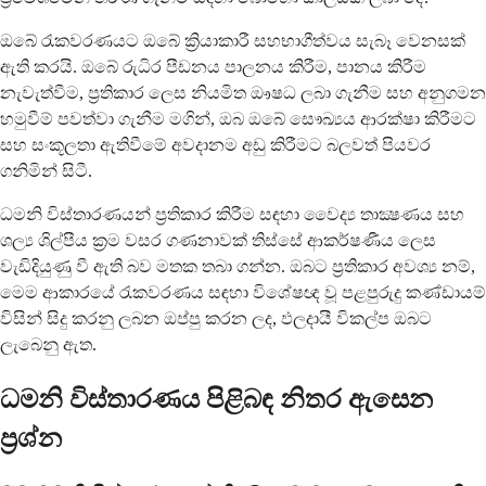
ඔබේ රැකවරණයට ඔබේ ක්‍රියාකාරී සහභාගීත්වය සැබෑ වෙනසක්
ඇති කරයි. ඔබේ රුධිර පීඩනය පාලනය කිරීම, පානය කිරීම
නැවැත්වීම, ප්‍රතිකාර ලෙස නියමිත ඖෂධ ලබා ගැනීම සහ අනුගමන
හමුවීම් පවත්වා ගැනීම මගින්, ඔබ ඔබේ සෞඛ්‍යය ආරක්ෂා කිරීමට
සහ සංකූලතා ඇතිවීමේ අවදානම අඩු කිරීමට බලවත් පියවර
ගනිමින් සිටී.
ධමනි විස්තාරණයන් ප්‍රතිකාර කිරීම සඳහා වෛද්‍ය තාක්‍ෂණය සහ
ශල්‍ය ශිල්පීය ක්‍රම වසර ගණනාවක් තිස්සේ ආකර්ෂණීය ලෙස
වැඩිදියුණු වී ඇති බව මතක තබා ගන්න. ඔබට ප්‍රතිකාර අවශ්‍ය නම්,
මෙම ආකාරයේ රැකවරණය සඳහා විශේෂඥ වූ පළපුරුදු කණ්ඩායම්
විසින් සිදු කරනු ලබන ඔප්පු කරන ලද, ඵලදායී විකල්ප ඔබට
ලැබෙනු ඇත.
ධමනි විස්තාරණය පිළිබඳ නිතර ඇසෙන
ප්‍රශ්න