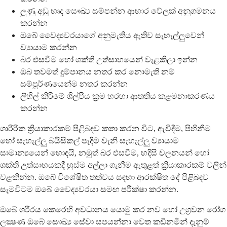
ලුණු අඩු හෘද සෞඛ්‍ය සම්පන්න ආහාර වේලක් අනුගමනය
කරන්න
ඔබේ වෛද්‍යවරයාගේ අනුමැතිය ඇතිව සැහැල්ලුවෙන්
ව්‍යායාම කරන්න
බර එසවීම හෝ ශක්ති උත්සාහයෙන් වැළකිලා ඉන්න
ඔබ තවමත් දුම්පානය නතර කර නොමැති නම්
සම්පූර්ණයෙන්ම නතර කරන්න
ලිහිල් කිරීමේ ශිල්පීය ක්‍රම හරහා ආතතිය කළමනාකරණය
කරන්න
ශාරීරික ක්‍රියාකාරකම් පිළිබඳව කතා කරන විට, ඇවිදීම, පිහිනීම
හෝ සැහැල්ලු බයිසිකල් පැදීම වැනි සැහැල්ලු ව්‍යායාම
සාමාන්‍යයෙන් හොඳයි, නමුත් බර එසවීම, හදිසි චලනයන් හෝ
ශක්ති උත්සාහයකදී හුස්ම අල්ලා ගැනීම ඇතුළත් ක්‍රියාකාරකම් වලින්
වළකින්න. ඔබේ විශේෂිත තත්වය සඳහා ආරක්ෂිත දේ පිළිබඳව
සැමවිටම ඔබේ වෛද්‍යවරයා සමඟ පරීක්ෂා කරන්න.
ඔබේ ශරීරය කෙරෙහි අවධානය යොමු කර නව හෝ උග්‍රවන රෝග
ලක්‍ෂණ ඔබේ සෞඛ්‍ය සේවා සපයන්නා වෙත කඩිනමින් දැනුම්