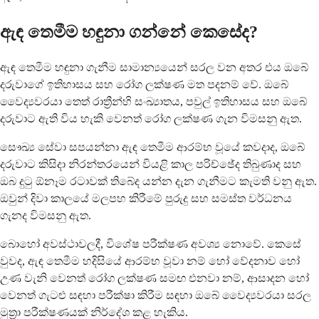
ඇඳ තෙමීම හඳුනා ගන්නේ කෙසේද?
ඇඳ තෙමීම හඳුනා ගැනීම සාමාන්‍යයෙන් සරල වන අතර එය ඔබේ
දරුවාගේ ඉතිහාසය සහ රෝග ලක්ෂණ මත පදනම් වේ. ඔබේ
වෛද්‍යවරයා තෙත් රාත්‍රීන්හි සංඛ්‍යාතය, පවුල් ඉතිහාසය සහ ඔබේ
දරුවාට ඇති විය හැකි වෙනත් රෝග ලක්ෂණ ගැන විමසනු ඇත.
සෞඛ්‍ය සේවා සපයන්නා ඇඳ තෙමීම ආරම්භ වූයේ කවදාද, ඔබේ
දරුවාට කිසිදා නිරන්තරයෙන් වියළි කාල පරිච්ඡේද තිබුණාද සහ
ඔබ දුටු ඕනෑම රටාවක් තිබේද යන්න දැන ගැනීමට කැමති වනු ඇත.
ඔවුන් දිවා කාලයේ මලපහ කිරීමේ පුරුදු සහ සමස්ත වර්ධනය
ගැනද විමසනු ඇත.
බොහෝ අවස්ථාවලදී, විශේෂ පරීක්ෂණ අවශ්‍ය නොවේ. කෙසේ
වුවද, ඇඳ තෙමීම හදිසියේ ආරම්භ වූවා නම් හෝ වේදනාව හෝ
උණ වැනි වෙනත් රෝග ලක්ෂණ සමඟ එනවා නම්, ආසාදන හෝ
වෙනත් ගැටළු සඳහා පරීක්ෂා කිරීම සඳහා ඔබේ වෛද්‍යවරයා සරල
මුත්‍රා පරීක්ෂණයක් නිර්දේශ කළ හැකිය.