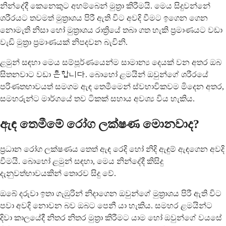
නින්දේදී කෙනෙකුට අහම්බෙන් මුත්‍රා කිරීමයි. මෙය සිදුවන්නේ
ශරීරයට තවමත් මුත්‍රාශය පිරී ඇති විට අවදි වීමට ඉගෙන ගෙන
නොමැති නිසා හෝ මුත්‍රාශය රාත්‍රියේ තබා ගත හැකි ප්‍රමාණයට වඩා
වැඩි මුත්‍රා ප්‍රමාණයක් නිපදවන බැවිනි.
ළමුන් සඳහා මෙය සම්පූර්ණයෙන්ම සාමාන්‍ය දෙයක් වන අතර ඔබ
සිතනවාට වඩා 흔합니다. බොහෝ ළමයින් ඔවුන්ගේ ශරීරයේ
පරිණතභාවයත් සමගම ඇඳ තෙමීමෙන් ස්වභාවිකවම මිදෙන අතර,
සමහරුන්ට මාර්ගයේ තව ටිකක් සහාය අවශ්‍ය විය හැකිය.
ඇඳ තෙමීමේ රෝග ලක්ෂණ මොනවාද?
ප්‍රධාන රෝග ලක්ෂණය තෙත් ඇඳ රෙදි හෝ නිදි ඇඳුම් ඇඳගෙන අවදි
වීමයි. බොහෝ ළමුන් සඳහා, මෙය නින්දේදී කිසිදු
දැනුවත්භාවයකින් තොරව සිදු වේ.
ඔබේ දරුවා ඉතා ගැඹුරින් නිදාගෙන ඔවුන්ගේ මුත්‍රාශය පිරී ඇති විට
පවා අවදි නොවන බව ඔබට පෙනී යා හැකිය. සමහර ළමයින්ට
දිවා කාලයේදී නිතර නිතර මුත්‍රා කිරීමට යාම හෝ ඔවුන්ගේ වයසේ