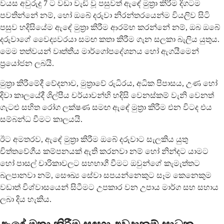
වයස අවුරුදු 7 ට වඩා වැඩි වූ පසුවත් ඇඳේ මුත්‍රා කිරීම දිගටම
පවතින්නේ නම්, හෝ ඔබේ දරුවා නිරන්තරයෙන්ම වියලිව සිටි
පසුව හදිසියේම ඇඳේ මුත්‍රා කිරීම ආරම්භ කරන්නේ නම්, ඔබ ඔබේ
දරුවාගේ වෛද්‍යවරයා සමඟ කතා කිරීම ගැන සලකා බැලිය යුතුය.
මෙම තත්වයන් වෘත්තීය මාර්ගෝපදේශනය හෝ ඇගයීමෙන්
ප්‍රයෝජන ලබයි.
මුත්‍රා කිරීමේදී වේදනාව, මුත්‍රාවේ රුධිරය, අධික පිපාසය, උණ හෝ
දිවා කාලයේදී ශිල්පීය චර්යාවන්හි හදිසි වෙනස්කම් වැනි වෙනත්
ගැටළු සහිත රෝග ලක්ෂණ සමඟ ඇඳේ මුත්‍රා කිරීම එන විටද එය
සම්බන්ධ වීමට කාලයයි.
ඊට අමතරව, ඇඳේ මුත්‍රා කිරීම ඔබේ දරුවාට සැලකිය යුතු
චිත්තවේගීය කම්පනයක් ඇති කරනවා නම් හෝ නින්දට යාමට
හෝ පාසල් චාරිකාවලට සහභාගී වීමට ඔවුන්ගේ කැමැත්තට
බලපානවා නම්, සෞඛ්‍ය සේවා සපයන්නෙකුට සෑම කෙනෙකුම
වඩාත් විශ්වාසයෙන් සිටීමට උපකාර වන උපාය මාර්ග සහ සහාය
ලබා දිය හැකිය.