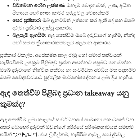
වර්තමාන රෝග ලක්ෂණ:
ඕනෑම වේදනාවක්, උණ, අධික
පිපාසය හෝ නාන කාමර පුරුදු වල වෙනස්කම්
පෙර ප්‍රතිකාර:
ඔබ දැනටමත් උත්සාහ කර ඇති දේ සහ ඔබේ
දරුවා ප්‍රතිචාර දැක්වූ ආකාරය
බලපෑම් ඇගයීම:
ඇඳ තෙත්වීම ඔබේ දරුවාගේ හැඟීම්, නින්ද
හෝ සමාජ ක්‍රියාකාරකම්වලට බලපාන ආකාරය
ප්‍රතිකාර විකල්ප, අපේක්ෂිත කාල රාමු හෝ සමාජ තත්වයන්
හැසිරවීමේ උපක්‍රම පිළිබඳව ප්‍රශ්න අසන්නට පසුබට නොවන්න.
ඔබේ දරුවාගේ නිශ්චිත තත්වය හා සංවර්ධන අවධිය මත පදනම්ව
ඔබේ වෛද්‍යවරයාට පුද්ගලික මාර්ගෝපදේශනය ලබා දිය හැකිය.
ඇඳ තෙත්වීම පිළිබඳ ප්‍රධාන takeaway යනු
කුමක්ද?
ඇඳ තෙත්වීම ළමා කාලයේ සංවර්ධනයේ සාමාන්‍ය කොටසක් වන
අතර බොහෝ දරුවන් ඔවුන්ගේ ශරීරයේ පරිණතභාවයත් සමඟම
එයින් 벗어납니다. එය ලිහිල්කම, හැසිරීම් ගැටලු හෝ දුර්වල