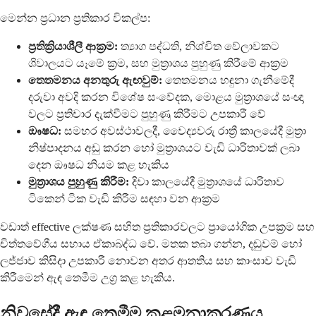
මෙන්න ප්‍රධාන ප්‍රතිකාර විකල්ප:
ප්‍රතික්‍රියාශීලී ආක්‍රම:
ත්‍යාග පද්ධති, නිශ්චිත වේලාවකට
ශිවාලයට යෑමේ ක්‍රම, සහ මුත්‍රාශය පුහුණු කිරීමේ ආක්‍රම
තෙතමනය අනතුරු ඇඟවුම්:
තෙතමනය හඳුනා ගැනීමේදී
දරුවා අවදි කරන විශේෂ සංවේදක, මොළය මුත්‍රාශයේ සංඥා
වලට ප්‍රතිචාර දැක්වීමට පුහුණු කිරීමට උපකාරී වේ
ඖෂධ:
සමහර අවස්ථාවලදී, වෛද්‍යවරු රාත්‍රී කාලයේදී මුත්‍රා
නිෂ්පාදනය අඩු කරන හෝ මුත්‍රාශයට වැඩි ධාරිතාවක් ලබා
දෙන ඖෂධ නියම කළ හැකිය
මුත්‍රාශය පුහුණු කිරීම:
දිවා කාලයේදී මුත්‍රාශයේ ධාරිතාව
ටිකෙන් ටික වැඩි කිරීම සඳහා වන ආක්‍රම
වඩාත් effective ලක්ෂණ සහිත ප්‍රතිකාරවලට ප්‍රායෝගික උපක්‍රම සහ
චිත්තවේගීය සහාය ඒකාබද්ධ වේ. මතක තබා ගන්න, දඬුවම් හෝ
ලජ්ජාව කිසිදා උපකාරී නොවන අතර ආතතිය සහ කාංසාව වැඩි
කිරීමෙන් ඇඳ තෙමීම උග්‍ර කළ හැකිය.
නිවසේදී ඇඳ තෙමීම කළමනාකරණය