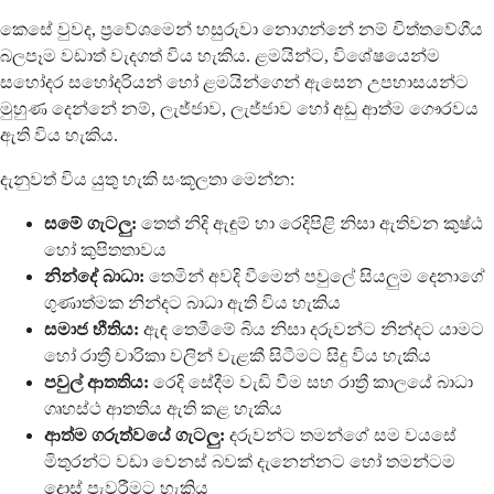
කෙසේ වුවද, ප්‍රවේශමෙන් හසුරුවා නොගන්නේ නම් චිත්තවේගීය
බලපෑම වඩාත් වැදගත් විය හැකිය. ළමයින්ට, විශේෂයෙන්ම
සහෝදර සහෝදරියන් හෝ ළමයින්ගෙන් ඇසෙන උපහාසයන්ට
මුහුණ දෙන්නේ නම්, ලැජ්ජාව, ලැජ්ජාව හෝ අඩු ආත්ම ගෞරවය
ඇති විය හැකිය.
දැනුවත් විය යුතු හැකි සංකූලතා මෙන්න:
සමේ ගැටලු:
තෙත් නිදි ඇඳුම් හා රෙදිපිළි නිසා ඇතිවන කුෂ්ඨ
හෝ කුපිතතාවය
නින්දේ බාධා:
තෙමින් අවදි වීමෙන් පවුලේ සියලුම දෙනාගේ
ගුණාත්මක නින්දට බාධා ඇති විය හැකිය
සමාජ භීතිය:
ඇඳ තෙමීමේ බිය නිසා දරුවන්ට නින්දට යාමට
හෝ රාත්‍රී චාරිකා වලින් වැළකී සිටීමට සිදු විය හැකිය
පවුල් ආතතිය:
රෙදි සේදීම වැඩි වීම සහ රාත්‍රී කාලයේ බාධා
ගෘහස්ථ ආතතිය ඇති කළ හැකිය
ආත්ම ගරුත්වයේ ගැටලු:
දරුවන්ට තමන්ගේ සම වයසේ
මිතුරන්ට වඩා වෙනස් බවක් දැනෙන්නට හෝ තමන්ටම
දොස් පැවරීමට හැකිය