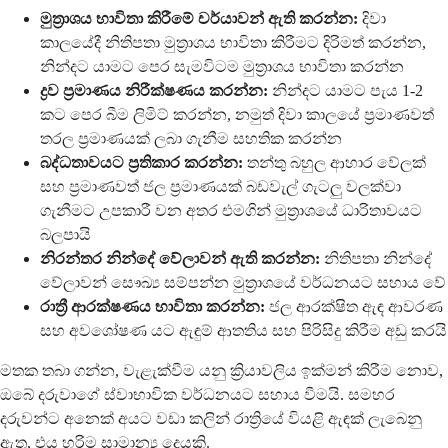
මුත්‍රාශය භාවිතා කිරීමේ චර්යාවන් ඇති කරන්න:
දිවා
කාලයේදී නිතිපතා මුත්‍රාශය භාවිතා කිරීමට දිරිමත් කරන්න,
නින්දට යාමට පෙර සැමවිටම මුත්‍රාශය භාවිතා කරන්න
ද්‍රව ප්‍රමාණය නිරීක්ෂණය කරන්න:
නින්දට යාමට පැය 1-2
කට පෙර බීම ලිමිට් කරන්න, නමුත් දිවා කාලයේ ප්‍රමාණවත්
තරල ප්‍රමාණයක් ලබා ගැනීම සහතික කරන්න
බද්ධතාවයට ප්‍රතිකාර කරන්න:
තන්තු බහුල ආහාර වේලක්
සහ ප්‍රමාණවත් ජල ප්‍රමාණයක් බඩවැල් ගැටලු වලක්වා
ගැනීමට උපකාරී වන අතර එමගින් මුත්‍රාශයේ ධාරිතාවයට
බලපායි
නිරන්තර නින්දේ වේලාවන් ඇති කරන්න:
නිතිපතා නින්දේ
වේලාවන් සෞඛ්‍ය සම්පන්න මුත්‍රාශයේ වර්ධනයට සහාය වේ
රාත්‍රී ආරක්ෂණය භාවිතා කරන්න:
ජල ආරක්ෂිත ඇඳ ආවරණ
සහ අවශෝෂණ යට ඇඳුම් ආතතිය සහ පිරිසිදු කිරීම අඩු කරයි
මතක තබා ගන්න, වැළැක්වීම යනු ක්‍රියාවලිය ඉක්මන් කිරීම නොව,
ඔබේ දරුවාගේ ස්වාභාවික වර්ධනයට සහාය වීමයි. සමහර
දරුවන්ට අනෙක් අයට වඩා කලින් රාත්‍රියේ වියළි ඇඳක් ලැබෙනු
ඇත, එය හරිම සාමාන්‍ය දෙයකි.