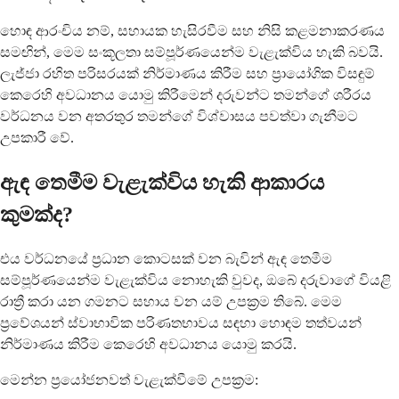
හොඳ ආරංචිය නම්, සහායක හැසිරවීම සහ නිසි කළමනාකරණය
සමඟින්, මෙම සංකූලතා සම්පූර්ණයෙන්ම වැළැක්විය හැකි බවයි.
ලැජ්ජා රහිත පරිසරයක් නිර්මාණය කිරීම සහ ප්‍රායෝගික විසඳුම්
කෙරෙහි අවධානය යොමු කිරීමෙන් දරුවන්ට තමන්ගේ ශරීරය
වර්ධනය වන අතරතුර තමන්ගේ විශ්වාසය පවත්වා ගැනීමට
උපකාරී වේ.
ඇඳ තෙමීම වැළැක්විය හැකි ආකාරය
කුමක්ද?
එය වර්ධනයේ ප්‍රධාන කොටසක් වන බැවින් ඇඳ තෙමීම
සම්පූර්ණයෙන්ම වැළැක්විය නොහැකි වුවද, ඔබේ දරුවාගේ වියළි
රාත්‍රී කරා යන ගමනට සහාය වන යම් උපක්‍රම තිබේ. මෙම
ප්‍රවේශයන් ස්වාභාවික පරිණතභාවය සඳහා හොඳම තත්වයන්
නිර්මාණය කිරීම කෙරෙහි අවධානය යොමු කරයි.
මෙන්න ප්‍රයෝජනවත් වැළැක්වීමේ උපක්‍රම: