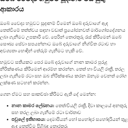
ආකාරය
ඔබේ වෛද්‍ය හමුවට සූදානම් වීමෙන් ඔබේ දරුවාගේ ඇඳ
තෙත්වීමේ තත්ත්වය සඳහා වඩාත් ප්‍රයෝජනවත් මාර්ගෝපදේශනය
ලබා ගැනීමට උපකාරී වේ. පෙරින් තොරතුරු රැස් කිරීමෙන් ඔබේ
සෞඛ්‍ය සේවා සපයන්නාට ඔබේ දරුවාගේ නිශ්චිත රටාව හා
අවශ්‍යතා හොඳින් තේරුම් ගැනීමට හැකි වේ.
හමුවට සතියකට පෙර ඔබේ දරුවාගේ නාන කාමර පුරුදු
නිරීක්ෂණය කිරීමෙන් ආරම්භ කරන්න. තෙත් හා වියලි රාත්‍රී, තරල
ලබා ගැනීමේ රටා සහ ඔබ නිරීක්ෂණය කරන ඕනෑම වෙනත් රෝග
ලක්ෂණ සටහන් කරන්න.
ගෙන ඒමට සහ සාකච්ඡා කිරීමට ඇති දේ මෙන්න:
නාන කාමර ලේඛනය:
තෙත්/වියලි රාත්‍රී, දිවා කාලයේ අනතුරු
සහ තරල ලබා ගැනීමේ රටා වාර්තාව
පවුලේ ඉතිහාසය:
දෙමාපියන් හෝ සහෝදර සහෝදරියන් තුළ
ඇඳ තෙත්වීම පිළිබඳ තොරතුරු