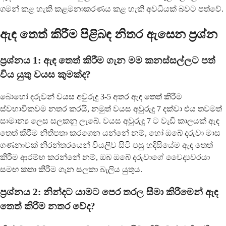
ගමන් කළ හැකි කළමනාකරණය කළ හැකි අවධියක් බවට පත්වේ.
ඇඳ තෙත් කිරීම පිළිබඳ නිතර ඇසෙන ප්‍රශ්න
ප්‍රශ්නය 1: ඇඳ තෙත් කිරීම ගැන මම කනස්සල්ලට පත්
විය යුතු වයස කුමක්ද?
බොහෝ දරුවන් වයස අවුරුදු 3-5 අතර ඇඳ තෙත් කිරීම
ස්වභාවිකවම නතර කරයි, නමුත් වයස අවුරුදු 7 දක්වා එය තවමත්
සාමාන්‍ය ලෙස සලකනු ලැබේ. වයස අවුරුදු 7 ට වැඩි කාලයක් ඇඳ
තෙත් කිරීම නිතිපතා කරගෙන යන්නේ නම්, හෝ ඔබේ දරුවා මාස
ගණනාවක් නිරන්තරයෙන් වියලිව සිටි පසු හදිසියේම ඇඳ තෙත්
කිරීම ආරම්භ කරන්නේ නම්, ඔබ ඔබේ දරුවාගේ වෛද්‍යවරයා
සමඟ කතා කිරීම ගැන සලකා බැලිය යුතුය.
ප්‍රශ්නය 2: නින්දට යාමට පෙර තරල සීමා කිරීමෙන් ඇඳ
තෙත් කිරීම නතර වේද?