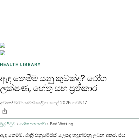
Benchmarks
Stories
FAQ
Sign up / Log in
HEALTH LIBRARY
ඇඳ තෙමීම යනු කුමක්ද? රෝග
ලක්ෂණ, හේතු සහ ප්‍රතිකාර
අවසන් වරට යාවත්කාලීන කළේ
2025 නවම් 17
මුල් පිටුව
රෝග සහ තත්ව
Bed Wetting
ඇඳ තෙමීම, රාත්‍රී එනුරේසිස් ලෙසද හඳුන්වනු ලබන අතර, එය