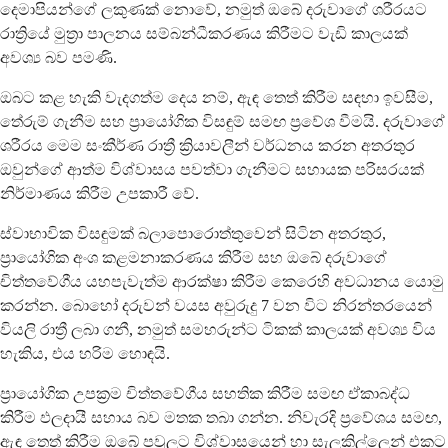
දෙමාපියන්ගේ ලකුණක් නොවේ, නමුත් ඔබේ දරුවාගේ ශරීරයට
රාත්‍රියේ මුත්‍රා පාලනය සම්බන්ධීකරණය කිරීමට වැඩි කාලයක්
අවශ්‍ය බව පමණි.
ඔබට කළ හැකි වැදගත්ම දෙය නම්, ඇඳ තෙත් කිරීම සඳහා ඉවසීම,
තේරුම් ගැනීම සහ ප්‍රායෝගික විසඳුම් සමඟ ප්‍රවේශ වීමයි. දරුවාගේ
ශරීරය මෙම සංකීර්ණ රාත්‍රී ක්‍රියාවලීන් වර්ධනය කරන අතරතුර
ඔවුන්ගේ ආත්ම විශ්වාසය පවත්වා ගැනීමට සහායක පරිසරයක්
නිර්මාණය කිරීම උපකාරී වේ.
ස්වාභාවික විසඳුමක් බලාපොරොත්තුවෙන් සිටින අතරතුර,
ප්‍රායෝගික අංශ කළමනාකරණය කිරීම සහ ඔබේ දරුවාගේ
චිත්තවේගීය යහපැවැත්ම ආරක්ෂා කිරීම කෙරෙහි අවධානය යොමු
කරන්න. බොහෝ දරුවන් වයස අවුරුදු 7 වන විට නිරන්තරයෙන්
වියලි රාත්‍රී ලබා ගනී, නමුත් සමහරුන්ට ටිකක් කාලයක් අවශ්‍ය විය
හැකිය, එය හරිම හොඳයි.
ප්‍රායෝගික උපක්‍රම චිත්තවේගීය සහතික කිරීම සමඟ ඒකාබද්ධ
කිරීම ඵලදායී සහාය බව මතක තබා ගන්න. නිවැරදි ප්‍රවේශය සමඟ,
ඇඳ තෙත් කිරීම ඔබේ පවුලට විශ්වාසයෙන් හා සැලකිල්ලෙන් එකට