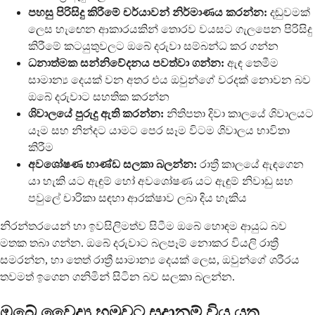
පහසු පිරිසිදු කිරීමේ චර්යාවන් නිර්මාණය කරන්න:
දඬුවමක්
ලෙස හැඟෙන ආකාරයකින් තොරව වයසට ගැලපෙන පිරිසිදු
කිරීමේ කටයුතුවලට ඔබේ දරුවා සම්බන්ධ කර ගන්න
ධනාත්මක සන්නිවේදනය පවත්වා ගන්න:
ඇඳ තෙමීම
සාමාන්‍ය දෙයක් වන අතර එය ඔවුන්ගේ වරදක් නොවන බව
ඔබේ දරුවාට සහතික කරන්න
ශිවාලයේ පුරුදු ඇති කරන්න:
නිතිපතා දිවා කාලයේ ශිවාලයට
යෑම සහ නින්දට යාමට පෙර සෑම විටම ශිවාලය භාවිතා
කිරීම
අවශෝෂණ භාණ්ඩ සලකා බලන්න:
රාත්‍රී කාලයේ ඇඳගෙන
යා හැකි යට ඇඳුම් හෝ අවශෝෂණ යට ඇඳුම් නිවාඩු සහ
පවුලේ චාරිකා සඳහා ආරක්ෂාව ලබා දිය හැකිය
නිරන්තරයෙන් හා ඉවසිලිමත්ව සිටීම ඔබේ හොඳම ආයුධ බව
මතක තබා ගන්න. ඔබේ දරුවාට බලපෑම් නොකර වියලි රාත්‍රී
සමරන්න, හා තෙත් රාත්‍රී සාමාන්‍ය දෙයක් ලෙස, ඔවුන්ගේ ශරීරය
තවමත් ඉගෙන ගනිමින් සිටින බව සලකා බලන්න.
ඔබේ වෛද්‍ය හමුවට සූදානම් විය යුතු