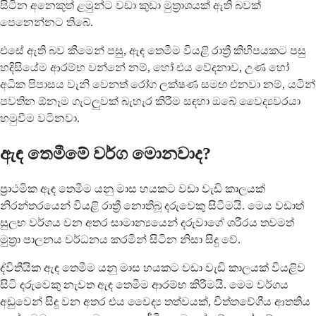
සිටින අනෙකුත් ළමුන්ට වඩා කුඩා මුත්‍රාශයක් ඇති බවක්
පෙනෙන්නට තිබේ.
එසේ ඇති බව කීමෙන් පසු, ඇඳ තෙමීම වියළි රාත්‍රී කිහිපයකට පසු
හදිසියේම ආරම්භ වන්නේ නම්, හෝ එය වේදනාව, උණ හෝ
අධික පිපාසය වැනි වෙනත් රෝග ලක්ෂණ සමඟ එනවා නම්, යටින්
පවතින ඕනෑම ගැටලුවක් බැහැර කිරීම සඳහා ඔබේ වෛද්‍යවරයා
හමුවීම වටිනවා.
ඇඳ තෙමීමේ වර්ග මොනවාද?
ප්‍රාථමික ඇඳ තෙමීම යනු මාස හයකට වඩා වැඩි කාලයක්
නිරන්තරයෙන් වියළි රාත්‍රී නොතිබූ දරුවෙකු සිටීමයි. මෙය වඩාත්
සුලභ වර්ගය වන අතර සාමාන්‍යයෙන් දරුවාගේ ශරීරය තවමත්
මුත්‍රා පාලනය වර්ධනය කරමින් සිටින නිසා සිදු වේ.
ද්විතීයික ඇඳ තෙමීම යනු මාස හයකට වඩා වැඩි කාලයක් වියළිව
සිටි දරුවෙකු නැවත ඇඳ තෙමීම ආරම්භ කිරීමයි. මෙම වර්ගය
අඩුවෙන් සිදු වන අතර එය වෛද්‍ය තත්වයක්, චිත්තවේගීය ආතතිය