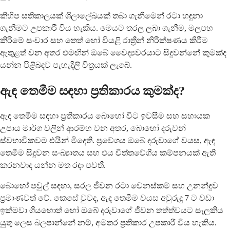
කිහිප සතිකාලයක් ශිලාලේඛයක් තබා ගැනීමෙන් රටා හඳුනා
ගැනීමට උපකාරී විය හැකිය. මෙයට තරල ලබා ගැනීම, මලපහ
කිරීමේ සංචාර සහ තෙත් හෝ වියළි රාත්‍රීන් නිරීක්ෂණය කිරීම
ඇතුළත් වන අතර එමඟින් ඔබේ වෛද්‍යවරයාට සිදුවන්නේ කුමක්ද
යන්න පිළිබඳව පැහැදිලි චිත්‍රයක් ලැබේ.
ඇඳ තෙමීම සඳහා ප්‍රතිකාරය කුමක්ද?
ඇඳ තෙමීම සඳහා ප්‍රතිකාරය බොහෝ විට ඉවසීම සහ සහායක
උපාය මාර්ග වලින් ආරම්භ වන අතර, බොහෝ දරුවන්
ස්වභාවිකවම එයින් මිදෙති. ප්‍රවේශය ඔබේ දරුවාගේ වයස, ඇඳ
තෙමීම සිදුවන සංඛ්‍යාතය සහ එය චිත්තවේගීය කම්පනයක් ඇති
කරනවාද යන්න මත රඳා පවතී.
බොහෝ පවුල් සඳහා, සරල ජීවන රටා වෙනස්කම් සහ උනන්දුව
ප්‍රමාණවත් වේ. කෙසේ වුවද, ඇඳ තෙමීම වයස අවුරුදු 7 ට වඩා
ඉක්මවා ගියහොත් හෝ ඔබේ දරුවාගේ ජීවන තත්ත්වයට සැලකිය
යුතු ලෙස බලපාන්නේ නම්, අමතර ප්‍රතිකාර උපකාරී විය හැකිය.