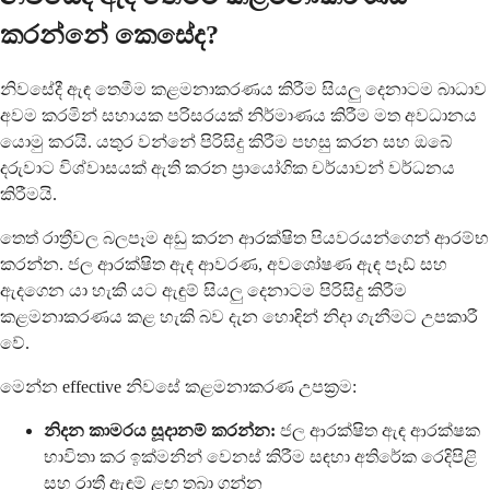
කරන්නේ කෙසේද?
නිවසේදී ඇඳ තෙමීම කළමනාකරණය කිරීම සියලු දෙනාටම බාධාව
අවම කරමින් සහායක පරිසරයක් නිර්මාණය කිරීම මත අවධානය
යොමු කරයි. යතුර වන්නේ පිරිසිදු කිරීම පහසු කරන සහ ඔබේ
දරුවාට විශ්වාසයක් ඇති කරන ප්‍රායෝගික චර්යාවන් වර්ධනය
කිරීමයි.
තෙත් රාත්‍රීවල බලපෑම අඩු කරන ආරක්ෂිත පියවරයන්ගෙන් ආරම්භ
කරන්න. ජල ආරක්ෂිත ඇඳ ආවරණ, අවශෝෂණ ඇඳ පෑඩ් සහ
ඇදගෙන යා හැකි යට ඇඳුම් සියලු දෙනාටම පිරිසිදු කිරීම
කළමනාකරණය කළ හැකි බව දැන හොඳින් නිදා ගැනීමට උපකාරී
වේ.
මෙන්න effective නිවසේ කළමනාකරණ උපක්‍රම:
නිදන කාමරය සූදානම් කරන්න:
ජල ආරක්ෂිත ඇඳ ආරක්ෂක
භාවිතා කර ඉක්මනින් වෙනස් කිරීම සඳහා අතිරේක රෙදිපිළි
සහ රාත්‍රී ඇඳුම් ළඟ තබා ගන්න