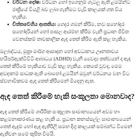
වර්ධන දෝෂ:
වර්ධන හෝ ඉගෙනුම් ගැටලු ඇති ළමයින්ට
රාත්‍රියේ වියළි බව ලබා ගැනීමට වැඩි කාලයක් ගත විය
හැකිය.
චිත්තවේගීය ආතතිය:
ගෙදර ගමන් කිරීම, නව සහෝදර
සහෝදරියන් හෝ පාසල ආරම්භ කිරීම වැනි ප්‍රධාන ජීවිත
වෙනස්කම් තාවකාලික ඇඳ තෙත් කිරීම ඇති කළ හැකිය.
මලබද්ධය, මුත්‍රා මාර්ග ආසාදන හෝ අවධානය ඌනතාවය
හයිපර්ඇක්ටිවිටි ආබාධය (ADHD) වැනි වෛද්‍ය තත්වයන් ද ඇඳ
තෙත් කිරීමේ හැකියාව වැඩි කළ හැකිය. කෙසේ වුවද, මෙම
අවදානම් සාධක ඇති බොහෝ ළමයින් ඔවුන් වර්ධනය වන විට
ස්වභාවිකවම ඇඳ තෙත් කිරීමෙන් මිදෙනු ඇත.
ඇඳ තෙත් කිරීමේ හැකි සංකූලතා මොනවාද?
ඇඳ තෙත් කිරීමේ ශාරීරික සංකූලතා සාමාන්‍යයෙන් අවම හා
කළමනාකරණය කළ හැකි ය. ප්‍රධාන කනස්සල්ල සාමාන්‍යයෙන්
තෙත් ඇඳුම් හෝ ඇඳ ඇතිරිලි සමඟ දිගු කාලයක් සම්බන්ධ වීමෙන්
ඇතිවන සමේ කුපිත වීමයි.