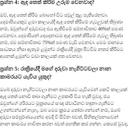
ප්‍රශ්න 4: ඇඳ තෙත් කිරීම උරුම වෙනවාද?
ඔව්, ඇඳ තෙත් කිරීම බොහෝ විට පවුල් තුළ පැතිරෙනවා.
දෙමාපියෙකුට ළමා කාලයේදී ඇඳ තෙත් කිරීමේ ගැටලුවක් තිබුණා
නම්, ඔවුන්ගේ දරුවාටද එය ඇතිවීමේ සම්භාවිතාව 40%ක් පමණ
වෙනවා. දෙමාපියන් දෙදෙනාටම ඇඳ තෙත් කිරීමේ ගැටලු තිබුණා
නම්, එම සම්භාවිතාව 75%ක් පමණ වැඩි වෙනවා. මෙම ජානමය
සාධකය නිසා ඇතැම් ළමුන්ට රාත්‍රියේදී මුත්‍රා පිටවීම නතර කිරීමට
අනෙක් ළමුන්ට වඩා කාලයක් ගත වෙනවා.
ප්‍රශ්න 5: රාත්‍රියේදී මගේ දරුවා නැගිට්ටවලා නාන
කාමරයට යැවිය යුතුද?
ඔබේ දරුවා නැගිට්ටවලා නාන කාමරයට යැවීමෙන් කෙටි කාලයක්
ඇඳ තෙත් නොවී තබා ගැනීමට උපකාරී විය හැකි වුවද, එය
ඔවුන්ගේ ශරීරයට මුත්‍රාශයේ සංඥා ස්වාධීනව හඳුනා ගැනීමට
උගන්වන්නේ නැහැ. ඔබ මෙම ක්‍රමය තෝරා ගන්නේ නම්, ඔබේ
දරුවා සම්පූර්ණයෙන්ම අවදි වී සිටින බවත්, සිහිකල්පනාවෙන්
නාන කාමරය භාවිතා කරන බවත් සහතික කර ගන්න. කෙසේ වුවද,