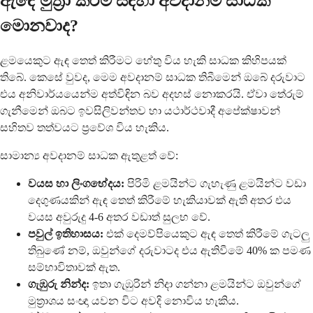
ඇඳේ මුත්‍රා කිරීම සඳහා අවදානම් සාධක
මොනවාද?
ළමයෙකුට ඇඳ තෙත් කිරීමට හේතු විය හැකි සාධක කිහිපයක්
තිබේ. කෙසේ වුවද, මෙම අවදානම් සාධක තිබීමෙන් ඔබේ දරුවාට
එය අනිවාර්යයෙන්ම අත්විඳින බව අදහස් නොකරයි. ඒවා තේරුම්
ගැනීමෙන් ඔබට ඉවසිලිවන්තව හා යථාර්ථවාදී අපේක්ෂාවන්
සහිතව තත්වයට ප්‍රවේශ විය හැකිය.
සාමාන්‍ය අවදානම් සාධක ඇතුළත් වේ:
වයස හා ලිංගභේදය:
පිරිමි ළමයින්ට ගැහැණු ළමයින්ට වඩා
දෙගුණයකින් ඇඳ තෙත් කිරීමේ හැකියාවක් ඇති අතර එය
වයස අවුරුදු 4-6 අතර වඩාත් සුලභ වේ.
පවුල් ඉතිහාසය:
එක් දෙමව්පියෙකුට ඇඳ තෙත් කිරීමේ ගැටලු
තිබුණේ නම්, ඔවුන්ගේ දරුවාටද එය ඇතිවීමේ 40% ක පමණ
සම්භාවිතාවක් ඇත.
ගැඹුරු නින්ද:
ඉතා ගැඹුරින් නිදා ගන්නා ළමයින්ට ඔවුන්ගේ
මුත්‍රාශය සංඥා යවන විට අවදි නොවිය හැකිය.