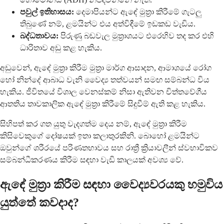
පවුල් ඉතිහාසය:
දෙමාපියන්ට ඇඳේ මුත්‍රා කිරීමේ ගැටලු
තිබුණේ නම්, ළමයින්ට එය අත්විඳීමේ ඉඩකඩ වැඩිය.
බද්ධතාවය:
පිරුණු බඩවැල මුත්‍රාශයට එරෙහිව තද කර එහි
ධාරිතාව අඩු කළ හැකිය.
අඩුවෙන්, ඇඳේ මුත්‍රා කිරීම මුත්‍රා මාර්ග ආසාදන, ආමාශයේ රෝග
හෝ නින්දේ ආබාධ වැනි වෛද්‍ය තත්වයන් සමඟ සම්බන්ධ විය
හැකිය. ජීවිතයේ විශාල වෙනස්කම් නිසා ඇතිවන චිත්තවේගීය
ආතතිය තාවකාලික ඇඳේ මුත්‍රා කිරීමේ සිදුවීම් ඇති කළ හැකිය.
සිහිපත් කර ගත යුතු වැදගත්ම දෙය නම්, ඇඳේ මුත්‍රා කිරීම
කිසිවෙකුගේ දෝෂයක් ඉතා කලාතුරකිනි. බොහෝ ළමයින්ට
ඔවුන්ගේ ශරීරයේ පරිණතභාවය සහ රාත්‍රී ක්‍රියාවලීන් ස්වභාවිකව
සම්බන්ධීකරණය කිරීම සඳහා වැඩි කාලයක් අවශ්‍ය වේ.
ඇඳේ මුත්‍රා කිරීම සඳහා වෛද්‍යවරයකු හමුවිය
යුත්තේ කවදාද?