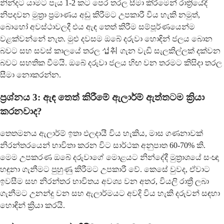
නින්දට යාමට පැය 1-2 කට පෙර තරල සීමා කිරීමෙන් රාත්‍රියේදී
නිපදවන මුත්‍රා ප්‍රමාණය අඩු කිරීමට උපකාරී විය හැකි නමුත්,
බොහෝ අවස්ථාවලදී එය ඇඳ තෙත් කිරීම සම්පූර්ණයෙන්ම
වළක්වන්නේ නැත. මුළු දවසම ඔබේ දරුවා හොඳින් ජලය බොන
බවට සහ සවස් කාලයේ තරල 섭취 ගැන වැඩි සැලකිල්ලක් දක්වන
බවට සහතික වීමයි. ඔබේ දරුවා ජලය හිඟ වන තරමට කිසිදා තරල
සීමා නොකරන්න.
ප්‍රශ්නය 3: ඇඳ තෙත් කිරීමේ ඇලාර්ම් ඇත්තටම ක්‍රියා
කරනවාද?
තෙතමනය ඇලාර්ම් ඉතා ඵලදායී විය හැකිය, මාස ගණනාවක්
නිරන්තරයෙන් භාවිතා කරන විට සාර්ථක අනුපාත 60-70% කි.
මෙම උපකරණ ඔබේ දරුවාගේ මොළයට නින්දේදී මුත්‍රාශයේ සංඥා
හඳුනා ගැනීමට පුහුණු කිරීමට උපකාරී වේ. කෙසේ වුවද, ඒවාට
ඉවසීම සහ නිරන්තර භාවිතය අවශ්‍ය වන අතර, වියලි රාත්‍රී ලබා
ගැනීමට උනන්දු වන සහ ඇලාර්මයට අවදි විය හැකි දරුවන් සඳහා
හොඳින් ක්‍රියා කරයි.