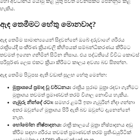
හෝ අවධානය යොමු කළ යුතු ජීවිත වෙනස්කම් පෙන්නුම් කළ
හැකිය.
ඇඳ තෙමීමට හේතු මොනවාද?
ඇඳ තෙමීම සාමාන්‍යයෙන් සිදුවන්නේ ඔබේ දරුවාගේ ශරීරය
රාත්‍රියේදී සංකීර්ණ ක්‍රියාවලි කිහිපයක් සම්බන්ධීකරණය කිරීමට
තවමත් ඉගෙන ගනිමින් සිටින නිසාය. එය පද්ධතියේ විවිධ කොටස්
පරිපූර්ණ ලෙස එකට ක්‍රියා කිරීමට කාලය අවශ්‍ය බව සිතන්න.
ඇඳ තෙමීම පිටුපස ඇති වඩාත් සුලභ හේතු මෙන්න:
මුත්‍රාශයේ ප්‍රමාද වූ වර්ධනය:
රාත්‍රිය පුරාම මුත්‍රා රඳවා ගැනීමට
මුත්‍රාශය තවමත් ප්‍රමාණවත් තරම් විශාල නොවිය හැකිය.
ගැඹුරු නින්දේ රටා:
සමහර ළමයි ඉතා ගැඹුරින් නිදා ගන්නා
අතර ඔවුන්ගේ මුත්‍රාශය පිරී ඇති බව ඔවුන්ට දැනෙන්නේ
නැත.
හෝමෝන නිෂ්පාදනය:
රාත්‍රී කාලයේ මුත්‍රා නිෂ්පාදනය අඩු
කිරීම සඳහා ශරීරය තවමත් ප්‍රමාණවත් තරම් ප්‍රති-ඩයුරිටික්
හෝමෝනය (ADH) නිපදවන්නේ නැත.