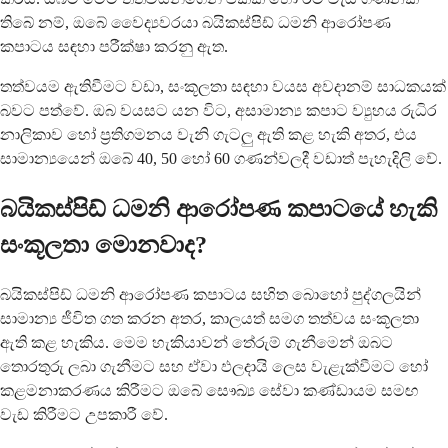
තිබේ නම්, ඔබේ වෛද්‍යවරයා බයිකස්පිඩ් ධමනි ආරෝපණ
කපාටය සඳහා පරීක්ෂා කරනු ඇත.
තත්වයම ඇතිවීමට වඩා, සංකූලතා සඳහා වයස අවදානම් සාධකයක්
බවට පත්වේ. ඔබ වයසට යන විට, අසාමාන්‍ය කපාට ව්‍යුහය රුධිර
නාලිකාව හෝ ප්‍රතිගමනය වැනි ගැටලු ඇති කළ හැකි අතර, එය
සාමාන්‍යයෙන් ඔබේ 40, 50 හෝ 60 ගණන්වලදී වඩාත් පැහැදිලි වේ.
බයිකස්පිඩ් ධමනි ආරෝපණ කපාටයේ හැකි
සංකූලතා මොනවාද?
බයිකස්පිඩ් ධමනි ආරෝපණ කපාටය සහිත බොහෝ පුද්ගලයින්
සාමාන්‍ය ජීවිත ගත කරන අතර, කාලයත් සමග තත්වය සංකූලතා
ඇති කළ හැකිය. මෙම හැකියාවන් තේරුම් ගැනීමෙන් ඔබට
තොරතුරු ලබා ගැනීමට සහ ඒවා ඵලදායි ලෙස වැළැක්වීමට හෝ
කළමනාකරණය කිරීමට ඔබේ සෞඛ්‍ය සේවා කණ්ඩායම සමඟ
වැඩ කිරීමට උපකාරී වේ.