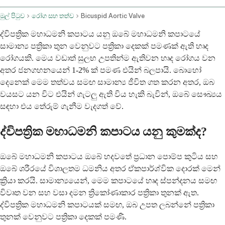
මුල් පිටුව
රෝග සහ තත්ව
Bicuspid Aortic Valve
ද්විපත්‍රික මහාධමනි කපාටය යනු ඔබේ මහාධමනි කපාටයේ
සාමාන්‍ය පත්‍රිකා තුන වෙනුවට පත්‍රිකා දෙකක් පමණක් ඇති හෘද
රෝගයකි. මෙය වඩාත් සුලභ උපතින්ම ඇතිවන හෘද රෝගය වන
අතර ජනගහනයෙන් 1-2% ක් පමණ එයින් බලපායි. බොහෝ
දෙනෙක් මෙම තත්වය සමඟ සාමාන්‍ය ජීවිත ගත කරන අතර, ඔබ
වයසට යන විට එයින් ගැටලු ඇති විය හැකි බැවින්, ඔබේ සෞඛ්‍යය
සඳහා එය තේරුම් ගැනීම වැදගත් වේ.
ද්විපත්‍රික මහාධමනි කපාටය යනු කුමක්ද?
ඔබේ මහාධමනි කපාටය ඔබේ හදවතේ ප්‍රධාන පොම්ප කුටිය සහ
ඔබේ ශරීරයේ විශාලතම ධමනිය අතර ඒකපාර්ශ්වික දොරක් මෙන්
ක්‍රියා කරයි. සාමාන්‍යයෙන්, මෙම කපාටයේ හෘද ස්පන්දනය සමඟ
විවෘත වන සහ වසා දමන ත්‍රිකෝණාකාර පත්‍රිකා තුනක් ඇත.
ද්විපත්‍රික මහාධමනි කපාටයක් සමඟ, ඔබ උපත ලබන්නේ පත්‍රිකා
තුනක් වෙනුවට පත්‍රිකා දෙකක් පමණි.