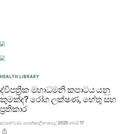
Benchmarks
Stories
FAQ
Sign up / Log in
HEALTH LIBRARY
ද්විපත්‍රික මහාධමනි කපාටය යනු
කුමක්ද? රෝග ලක්ෂණ, හේතු සහ
ප්‍රතිකාර
අවසන් වරට යාවත්කාලීන කළේ
2025 නවම් 17