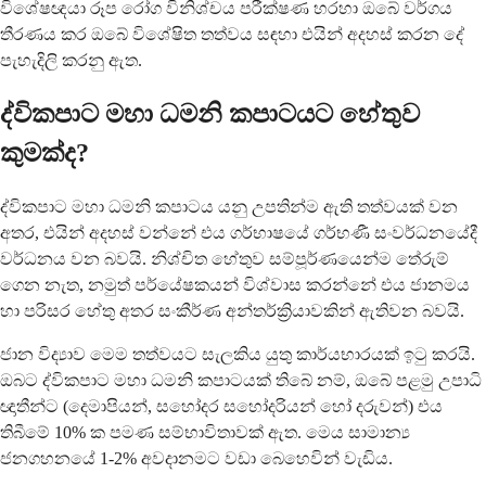
විශේෂඥයා රූප රෝග විනිශ්චය පරීක්ෂණ හරහා ඔබේ වර්ගය
තීරණය කර ඔබේ විශේෂිත තත්වය සඳහා එයින් අදහස් කරන දේ
පැහැදිලි කරනු ඇත.
ද්විකපාට මහා ධමනි කපාටයට හේතුව
කුමක්ද?
ද්විකපාට මහා ධමනි කපාටය යනු උපතින්ම ඇති තත්වයක් වන
අතර, එයින් අදහස් වන්නේ එය ගර්භාෂයේ ගර්භණී සංවර්ධනයේදී
වර්ධනය වන බවයි. නිශ්චිත හේතුව සම්පූර්ණයෙන්ම තේරුම්
ගෙන නැත, නමුත් පර්යේෂකයන් විශ්වාස කරන්නේ එය ජානමය
හා පරිසර හේතු අතර සංකීර්ණ අන්තර්ක්‍රියාවකින් ඇතිවන බවයි.
ජාන විද්‍යාව මෙම තත්වයට සැලකිය යුතු කාර්යභාරයක් ඉටු කරයි.
ඔබට ද්විකපාට මහා ධමනි කපාටයක් තිබේ නම්, ඔබේ පළමු උපාධි
ඥාතීන්ට (දෙමාපියන්, සහෝදර සහෝදරියන් හෝ දරුවන්) එය
තිබීමේ 10% ක පමණ සම්භාවිතාවක් ඇත. මෙය සාමාන්‍ය
ජනගහනයේ 1-2% අවදානමට වඩා බෙහෙවින් වැඩිය.