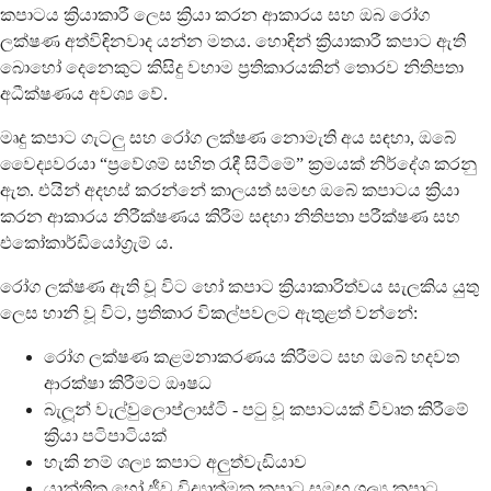
කපාටය ක්‍රියාකාරී ලෙස ක්‍රියා කරන ආකාරය සහ ඔබ රෝග
ලක්ෂණ අත්විඳිනවාද යන්න මතය. හොඳින් ක්‍රියාකාරී කපාට ඇති
බොහෝ දෙනෙකුට කිසිදු වහාම ප්‍රතිකාරයකින් තොරව නිතිපතා
අධීක්ෂණය අවශ්‍ය වේ.
මෘදු කපාට ගැටලු සහ රෝග ලක්ෂණ නොමැති අය සඳහා, ඔබේ
වෛද්‍යවරයා “ප්‍රවේශම් සහිත රැඳී සිටීමේ” ක්‍රමයක් නිර්දේශ කරනු
ඇත. එයින් අදහස් කරන්නේ කාලයත් සමඟ ඔබේ කපාටය ක්‍රියා
කරන ආකාරය නිරීක්ෂණය කිරීම සඳහා නිතිපතා පරීක්ෂණ සහ
එකෝකාර්ඩියෝග්‍රැම් ය.
රෝග ලක්ෂණ ඇති වූ විට හෝ කපාට ක්‍රියාකාරිත්වය සැලකිය යුතු
ලෙස හානි වූ විට, ප්‍රතිකාර විකල්පවලට ඇතුළත් වන්නේ:
රෝග ලක්ෂණ කළමනාකරණය කිරීමට සහ ඔබේ හදවත
ආරක්ෂා කිරීමට ඖෂධ
බැලූන් වැල්වුලොප්ලාස්ටි - පටු වූ කපාටයක් විවෘත කිරීමේ
ක්‍රියා පටිපාටියක්
හැකි නම් ශල්‍ය කපාට අලුත්වැඩියාව
යාන්ත්‍රික හෝ ජීව විද්‍යාත්මක කපාට සමඟ ශල්‍ය කපාට