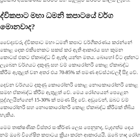
ද්විකපාට මහා ධමනි කපාටයේ වර්ග
මොනවාද?
වෛද්‍යවරු ද්විකපාට මහා ධමනි කපාට වර්ගීකරණය කරන්නේ
කොළ දෙක එකිනෙකට සකස් කර ඇති ආකාරය සහ කුමන
කොටස් එකට ඒකාබද්ධ වී ඇත්ද යන්න මතය. බොහෝ විට දක්නට
ලැබෙන වර්ගයට දකුණු සහ වම් කොරෝනරි කොළ ඒකාබද්ධ
කිරීම ඇතුළත් වන අතර එය 70-85% ක් පමණ අවස්ථාවලදී සිදු වේ.
දෙවන වර්ගයට දකුණු කොරෝනරි කොළ නොකොරෝනරි කොළ
සමඟ ඒකාබද්ධ කිරීම ඇතුළත් වේ. මෙය රෝගයෙන් පෙළෙන
පුද්ගලයින්ගෙන් 15-30% ක් පමණ සිදු වේ. අඩුවෙන්, ඔබට වම්
කොරෝනරි සහ නොකොරෝනරි කොළ ඒකාබද්ධ කිරීමක් තිබිය
හැකිය.
මෙම තාක්ෂණික විස්තර සංකීර්ණ ලෙස පෙනුනද, වැදගත්ම දෙය
නම් ඔබේ විශේෂිත කපාටය ක්‍රියා කරන ආකාරයයි. ඔබේ හෘද රෝග