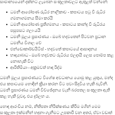
සාමාන්‍යයෙන් දක්නට ලැබෙන සංකූලතාවලට ඇතුළත් වන්නේ:
ධමනි ආරෝපණ රුධිර නාලිකාව - කපාටය පටු වී රුධිර
ගමනාගමනය සීමා කරයි
ධමනි ආරෝපණ ප්‍රතිගමනය - කපාටය කාන්දු වී රුධිරය
පසුපසට ගලා යයි
ධමනි මූලය ප්‍රසාරණය - ඔබේ හදවතෙන් පිටවන ප්‍රධාන
ධමනිය විශාල වේ
එන්ඩොකාර්ඩයිටිස් - හදවතේ කපාටයේ ආසාදනය
හෘදයාබාධ - ඔබේ හදවතට රුධිරය ඵලදායි ලෙස පොම්ප කළ
නොහැකි විට
ආරිතිමියා - අක්‍රමවත් හෘද රිද්ම
ධමනි මූලය ප්‍රසාරණයට විශේෂ අවධානය යොමු කළ යුතුය, මන්ද
එය කපාටයම හොඳින් ක්‍රියා කරන විට පවා සිදුවිය හැකි බැවිනි.
ධමනි ප්‍රසාරණය ධමනි විච්ඡේදනය වැනි බරපතල සංකූලතා ඇති
කළ හැකි වුවද, එය දුර්ලභ ය.
හොඳ ආරංචිය නම්, නිතිපතා නිරීක්ෂණය කිරීම මගින් මෙම
සංකූලතා ඉක්මනින් හඳුනා ගැනීමට උපකාරී වන අතර, ඒවා වඩාත්