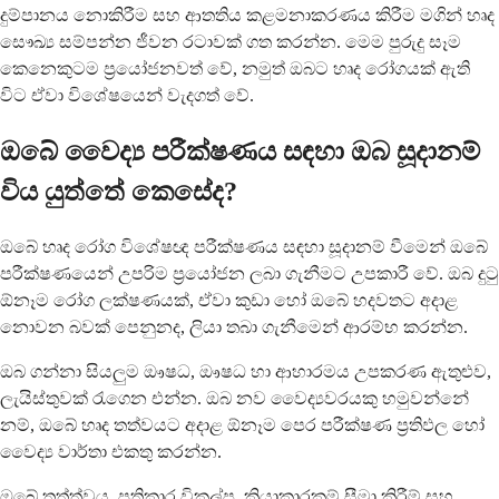
දුම්පානය නොකිරීම සහ ආතතිය කළමනාකරණය කිරීම මගින් හෘද
සෞඛ්‍ය සම්පන්න ජීවන රටාවක් ගත කරන්න. මෙම පුරුදු සෑම
කෙනෙකුටම ප්‍රයෝජනවත් වේ, නමුත් ඔබට හෘද රෝගයක් ඇති
විට ඒවා විශේෂයෙන් වැදගත් වේ.
ඔබේ වෛද්‍ය පරීක්ෂණය සඳහා ඔබ සූදානම්
විය යුත්තේ කෙසේද?
ඔබේ හෘද රෝග විශේෂඥ පරීක්ෂණය සඳහා සූදානම් වීමෙන් ඔබේ
පරීක්ෂණයෙන් උපරිම ප්‍රයෝජන ලබා ගැනීමට උපකාරී වේ. ඔබ දුටු
ඕනෑම රෝග ලක්ෂණයක්, ඒවා කුඩා හෝ ඔබේ හදවතට අදාළ
නොවන බවක් පෙනුනද, ලියා තබා ගැනීමෙන් ආරම්භ කරන්න.
ඔබ ගන්නා සියලුම ඖෂධ, ඖෂධ හා ආහාරමය උපකරණ ඇතුළුව,
ලැයිස්තුවක් රැගෙන එන්න. ඔබ නව වෛද්‍යවරයකු හමුවන්නේ
නම්, ඔබේ හෘද තත්වයට අදාළ ඕනෑම පෙර පරීක්ෂණ ප්‍රතිඵල හෝ
වෛද්‍ය වාර්තා එකතු කරන්න.
ඔබේ තත්ත්වය, ප්‍රතිකාර විකල්ප, ක්‍රියාකාරකම් සීමා කිරීම් සහ