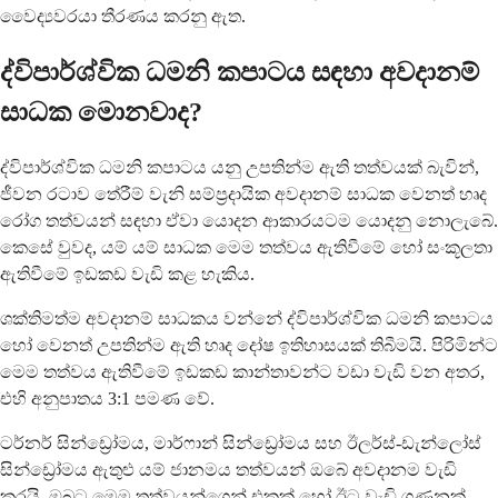
වෛද්‍යවරයා තීරණය කරනු ඇත.
ද්විපාර්ශ්වික ධමනි කපාටය සඳහා අවදානම්
සාධක මොනවාද?
ද්විපාර්ශ්වික ධමනි කපාටය යනු උපතින්ම ඇති තත්වයක් බැවින්,
ජීවන රටාව තේරීම් වැනි සම්ප්‍රදායික අවදානම් සාධක වෙනත් හෘද
රෝග තත්වයන් සඳහා ඒවා යොදන ආකාරයටම යොදනු නොලැබේ.
කෙසේ වුවද, යම් යම් සාධක මෙම තත්වය ඇතිවීමේ හෝ සංකූලතා
ඇතිවීමේ ඉඩකඩ වැඩි කළ හැකිය.
ශක්තිමත්ම අවදානම් සාධකය වන්නේ ද්විපාර්ශ්වික ධමනි කපාටය
හෝ වෙනත් උපතින්ම ඇති හෘද දෝෂ ඉතිහාසයක් තිබීමයි. පිරිමින්ට
මෙම තත්වය ඇතිවීමේ ඉඩකඩ කාන්තාවන්ට වඩා වැඩි වන අතර,
එහි අනුපාතය 3:1 පමණ වේ.
ටර්නර් සින්ඩ්‍රෝමය, මාර්ෆාන් සින්ඩ්‍රෝමය සහ ඊලර්ස්-ඩැන්ලෝස්
සින්ඩ්‍රෝමය ඇතුළු යම් ජානමය තත්වයන් ඔබේ අවදානම වැඩි
කරයි. ඔබට මෙම තත්වයන්ගෙන් එකක් හෝ ඊට වැඩි ගණනක්