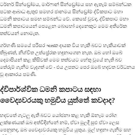
ටර්නර් සින්ඩ්‍රෝමය, මාර්ෆාන් සින්ඩ්‍රෝමය සහ ඇතැම් සම්බන්ධක
පටක ආබාධ ඇතුළු සමහර ජානමය සින්ඩ්‍රෝම් ද්විකපාට මහා
ධමනි කපාටය සමඟ සම්බන්ධ වේ. කෙසේ වුවද, ද්විකපාට මහා
ධමනි කපාටයෙන් පෙළෙන බොහෝ දෙනෙකුට මෙම අතිරේක
තත්වයන් නොමැත.
ගර්භණී සමයේ පරිසර ഘടක දායක විය හැකි බවට හැකියාවක්
තිබුණත්, නිශ්චිත උත්ප්‍රේරක හඳුනාගෙන නැත. ඔබ හෝ ඔබේ
දෙමාපියන් කළ කිසිවක් මෙම තත්වයට හේතු වූයේ නැති බව
තේරුම් ගැනීම වැදගත් වේ - එය උපතට පෙර ඔබේ හදවත වර්ධනය
වූ ආකාරය පමණි.
ද්විපාර්ශ්වික ධමනි කපාටය සඳහා
වෛද්‍යවරයකු හමුවිය යුත්තේ කවදාද?
හදවතේ ගැටලු ඇති බවට යෝජනා කළ හැකි ඕනෑම රෝග
ලක්ෂණයක් ඔබ අත්විඳින්නේ නම්, ඒවා මුලදී සුළු ඒවා ලෙස
පෙනුනද, ඔබ වෛද්‍යවරයකු හමුවිය යුතුය. මුල් හඳුනා ගැනීම සහ