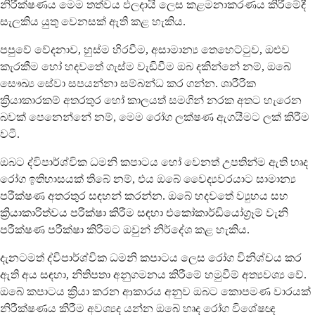
නිරීක්ෂණය මෙම තත්වය ඵලදායි ලෙස කළමනාකරණය කිරීමේදී
සැලකිය යුතු වෙනසක් ඇති කළ හැකිය.
පපුවේ වේදනාව, හුස්ම හිරවීම, අසාමාන්‍ය තෙහෙට්ටුව, ඔළුව
කැරකීම හෝ හදවතේ ගැස්ම වැඩිවීම ඔබ දකින්නේ නම්, ඔබේ
සෞඛ්‍ය සේවා සපයන්නා සම්බන්ධ කර ගන්න. ශාරීරික
ක්‍රියාකාරකම් අතරතුර හෝ කාලයත් සමගින් නරක අතට හැරෙන
බවක් පෙනෙන්නේ නම්, මෙම රෝග ලක්ෂණ ඇගයීමට ලක් කිරීම
වටී.
ඔබට ද්විපාර්ශ්වික ධමනි කපාටය හෝ වෙනත් උපතින්ම ඇති හෘද
රෝග ඉතිහාසයක් තිබේ නම්, එය ඔබේ වෛද්‍යවරයාට සාමාන්‍ය
පරීක්ෂණ අතරතුර සඳහන් කරන්න. ඔබේ හදවතේ ව්‍යුහය සහ
ක්‍රියාකාරිත්වය පරීක්ෂා කිරීම සඳහා එකෝකාර්ඩියෝග්‍රෑම් වැනි
පරීක්ෂණ පරීක්ෂා කිරීමට ඔවුන් නිර්දේශ කළ හැකිය.
දැනටමත් ද්විපාර්ශ්වික ධමනි කපාටය ලෙස රෝග විනිශ්චය කර
ඇති අය සඳහා, නිතිපතා අනුගමනය කිරීමේ හමුවීම් අත්‍යවශ්‍ය වේ.
ඔබේ කපාටය ක්‍රියා කරන ආකාරය අනුව ඔබට කොපමණ වාරයක්
නිරීක්ෂණය කිරීම අවශ්‍යද යන්න ඔබේ හෘද රෝග විශේෂඥ