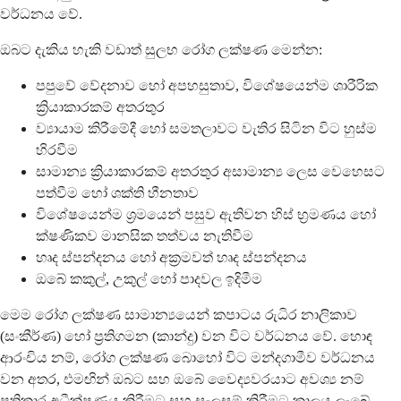
වර්ධනය වේ.
ඔබට දැකිය හැකි වඩාත් සුලභ රෝග ලක්ෂණ මෙන්න:
පපුවේ වේදනාව හෝ අපහසුතාව, විශේෂයෙන්ම ශාරීරික
ක්‍රියාකාරකම් අතරතුර
ව්‍යායාම කිරීමේදී හෝ සමතලාවට වැතිර සිටින විට හුස්ම
හිරවීම
සාමාන්‍ය ක්‍රියාකාරකම් අතරතුර අසාමාන්‍ය ලෙස වෙහෙසට
පත්වීම හෝ ශක්ති හීනතාව
විශේෂයෙන්ම ශ්‍රමයෙන් පසුව ඇතිවන හිස් භ්‍රමණය හෝ
ක්ෂණිකව මානසික තත්වය නැතිවීම
හෘද ස්පන්දනය හෝ අක්‍රමවත් හෘද ස්පන්දනය
ඔබේ කකුල්, උකුල් හෝ පාදවල ඉදිමීම
මෙම රෝග ලක්ෂණ සාමාන්‍යයෙන් කපාටය රුධිර නාලිකාව
(සංකීර්ණ) හෝ ප්‍රතිගමන (කාන්දු) වන විට වර්ධනය වේ. හොඳ
ආරංචිය නම්, රෝග ලක්ෂණ බොහෝ විට මන්දගාමීව වර්ධනය
වන අතර, එමඟින් ඔබට සහ ඔබේ වෛද්‍යවරයාට අවශ්‍ය නම්
ප්‍රතිකාර අධීක්ෂණය කිරීමට සහ සැලසුම් කිරීමට කාලය ලැබේ.