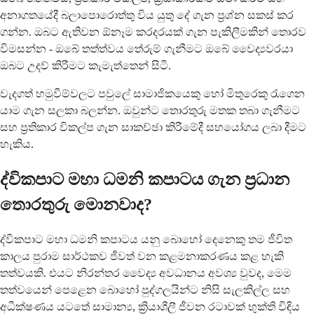
අනාගතයේදී බලාපොරොත්තු විය යුතු දේ ගැන ප්‍රශ්න සකස් කර
ගන්න. ඔබට ඇතිවන ඕනෑම කරදරයක් ගැන පැකිලීමකින් තොරව
විමසන්න - ඔබේ තත්ත්වය තේරුම් ගැනීමට ඔබේ වෛද්‍යවරයා
ඔබට උදව් කිරීමට කැමැත්තෙන් සිටී.
වැදගත් හමුවීම්වලට පවුලේ සාමාජිකයෙකු හෝ මිතුරෙකු රැගෙන
යාම ගැන සලකා බලන්න. ඔවුන්ට තොරතුරු මතක තබා ගැනීමට
සහ ප්‍රතිකාර විකල්ප ගැන සාකච්ඡා කිරීමේදී සහයෝගය ලබා දීමට
හැකිය.
ද්විකපාට මහා ධමනි කපාටය ගැන ප්‍රධාන
තොරතුරු මොනවාද?
ද්විකපාට මහා ධමනි කපාටය යනු බොහෝ දෙනෙකු තම ජීවිත
කාලය පුරාම සාර්ථකව ජීවත් වන කළමනාකරණය කළ හැකි
තත්වයකි. එයට නිරන්තර වෛද්‍ය අවධානය අවශ්‍ය වුවද, මෙම
තත්වයෙන් පෙළෙන බොහෝ පුද්ගලයින්ට නිසි සැලකිල්ල සහ
අධීක්ෂණය යටතේ සාමාන්‍ය, ක්‍රියාශීලී ජීවන රටාවක් භුක්ති විඳිය