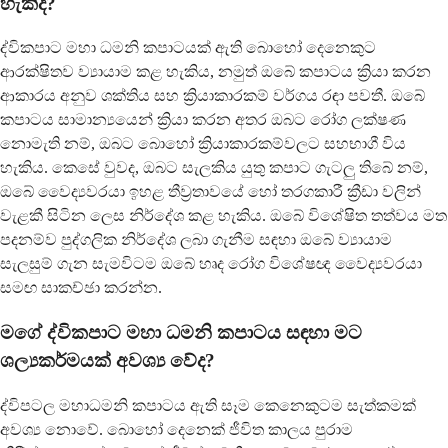
හැකිද?
ද්විකපාට මහා ධමනි කපාටයක් ඇති බොහෝ දෙනෙකුට
ආරක්ෂිතව ව්‍යායාම කළ හැකිය, නමුත් ඔබේ කපාටය ක්‍රියා කරන
ආකාරය අනුව ශක්තිය සහ ක්‍රියාකාරකම් වර්ගය රඳා පවතී. ඔබේ
කපාටය සාමාන්‍යයෙන් ක්‍රියා කරන අතර ඔබට රෝග ලක්ෂණ
නොමැති නම්, ඔබට බොහෝ ක්‍රියාකාරකම්වලට සහභාගී විය
හැකිය. කෙසේ වුවද, ඔබට සැලකිය යුතු කපාට ගැටලු තිබේ නම්,
ඔබේ වෛද්‍යවරයා ඉහළ තීව්‍රතාවයේ හෝ තරගකාරී ක්‍රීඩා වලින්
වැළකී සිටින ලෙස නිර්දේශ කළ හැකිය. ඔබේ විශේෂිත තත්වය මත
පදනම්ව පුද්ගලික නිර්දේශ ලබා ගැනීම සඳහා ඔබේ ව්‍යායාම
සැලසුම් ගැන සැමවිටම ඔබේ හෘද රෝග විශේෂඥ වෛද්‍යවරයා
සමඟ සාකච්ඡා කරන්න.
මගේ ද්විකපාට මහා ධමනි කපාටය සඳහා මට
ශල්‍යකර්මයක් අවශ්‍ය වේද?
ද්විපටල මහාධමනි කපාටය ඇති සෑම කෙනෙකුටම සැත්කමක්
අවශ්‍ය නොවේ. බොහෝ දෙනෙක් ජීවිත කාලය පුරාම