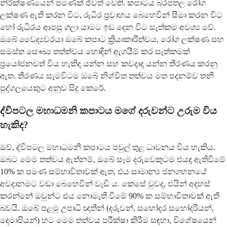
නිරීක්ෂණයෙන් පමණක් ජීවත් වෙති. කපාටය බරපතල රෝග
ලක්ෂණ ඇති කරන විට, රුධිර ප්‍රවාහය බෙහෙවින් සීමා කරන විට
හෝ රුධිරය ආපසු ගලා යාමට ඉඩ දෙන විට සැත්කම අවශ්‍ය වේ.
ඔබේ වෛද්‍යවරයා ඔබේ කපාට ක්‍රියාකාරිත්වය, රෝග ලක්ෂණ සහ
සමස්ත සෞඛ්‍ය තත්ත්වය හොඳින් ඇගයීම් කර සැත්කමක්
ප්‍රයෝජනවත් විය හැකිද යන්න සහ කවදාද යන්න තීරණය කරනු
ඇත. තීරණය සැමවිටම ඔබේ නිශ්චිත තත්වය මත පදනම්ව තනි
පුද්ගලයෙකුට අනුව සිදු කෙරේ.
ද්විපටල මහාධමනි කපාටය මගේ දරුවන්ට උරුම විය
හැකිද?
ඔව්, ද්විපටල මහාධමනි කපාටය පවුල් තුළ ධාවනය විය හැකිය.
ඔබට මෙම තත්වය ඇත්නම්, ඔබේ සෑම දරුවෙකුටම එයද ඇතිවීමේ
10% ක පමණ සම්භාවිතාවක් ඇත, එය සාමාන්‍ය ජනගහනයේ
අවදානමට වඩා බෙහෙවින් වැඩි ය. කෙසේ වුවද, එයින් අදහස්
කරන්නේ ඔවුන්ට එය නොමැති වීමේ 90% ක සම්භාවිතාවක් ඇති
බවයි. ඔබේ පළමු උපාධි ඥාතීන් (දරුවන්, සහෝදර සහෝදරියන්,
දෙමාපියන්) හට මෙම තත්වය පරීක්ෂා කිරීම සඳහා, විශේෂයෙන්