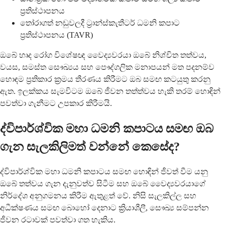
ප්‍රතිස්ථාපනය
තෝරාගත් නඩුවලදී ට්‍රාන්ස්කැතීටර් ධමනි කපාට
ප්‍රතිස්ථාපනය (TAVR)
ඔබේ හෘද රෝග විශේෂඥ වෛද්‍යවරයා ඔබේ නිශ්චිත තත්වය,
වයස, සමස්ත සෞඛ්‍යය සහ පෞද්ගලික මනාපයන් මත පදනම්ව
හොඳම ප්‍රතිකාර ක්‍රමය තීරණය කිරීමට ඔබ සමඟ කටයුතු කරනු
ඇත. ඉලක්කය සැමවිටම ඔබේ ජීවන තත්ත්වය හැකි තරම් හොඳින්
පවත්වා ගැනීමට උපකාර කිරීමයි.
ද්විපාර්ශ්වික මහා ධමනි කපාටය සමඟ ඔබ
ගැන සැලකිලිමත් වන්නේ කෙසේද?
ද්විපාර්ශ්වික මහා ධමනි කපාටය සමඟ හොඳින් ජීවත් වීම යනු
ඔබේ තත්වය ගැන දැනුවත්ව සිටීම සහ ඔබේ වෛද්‍යවරයාගේ
නිර්දේශ අනුගමනය කිරීම ඇතුළත් වේ. නිසි සැලකිල්ල සහ
අධීක්ෂණය සමඟ බොහෝ දෙනාට ක්‍රියාශීලී, සෞඛ්‍ය සම්පන්න
ජීවන රටාවක් පවත්වා ගත හැකිය.