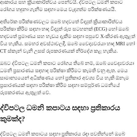
ආකාරය සහ ක්‍රියාකාරිත්වය පෙන්වයි. ද්විපටල ධමනි කපාට
රෝගය හඳුනා ගැනීම සඳහා මෙය වැදගත්ම පරීක්ෂණයයි.
අතිරේක පරීක්ෂණවලට ඔබේ හදවතේ විද්‍යුත් ක්‍රියාකාරිත්වය
පරීක්ෂා කිරීම සඳහා හෘද විද්‍යුත් රූප සටහනක් (ECG) හෝ ඔබේ
හදවතේ ප්‍රමාණය සහ හැඩය දැකීම සඳහා පපුවේ X-කිරණ ඇතුළත්
විය හැකිය. සමහර අවස්ථාවලදී, ඔබේ වෛද්‍යවරයා හෘද MRI හෝ
CT ස්කෑන් වැනි උසස් රූපකරණයක් නිර්දේශ කළ හැකිය.
ඔබට ද්විපටල ධමනි කපාට රෝගය තිබේ නම්, ඔබේ වෛද්‍යවරයා
ධමනි ප්‍රසාරණය සඳහාද පරීක්ෂා කිරීමට කැමති වනු ඇත. මෙය
සාමාන්‍යයෙන් අධීක්ෂණය හෝ ප්‍රතිකාර අවශ්‍ය විය හැකි ඕනෑම
ප්‍රසාරණයක් සඳහා පරීක්ෂා කිරීම සඳහා සම්පූර්ණ ධමනියේ
රූපකරණය ඇතුළත් වේ.
ද්විපටල ධමනි කපාටය සඳහා ප්‍රතිකාරය
කුමක්ද?
ද්විපටල ධමනි කපාටය සඳහා ප්‍රතිකාරය රඳා පවතින්නේ ඔබේ