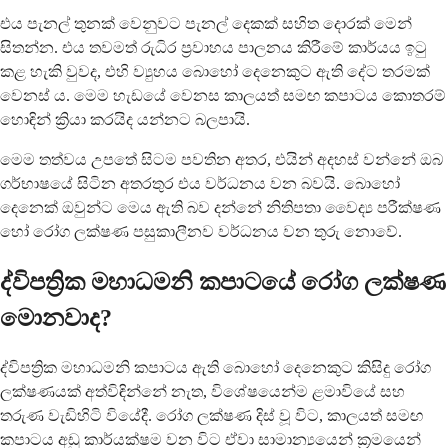
එය පැනල් තුනක් වෙනුවට පැනල් දෙකක් සහිත දොරක් මෙන්
සිතන්න. එය තවමත් රුධිර ප්‍රවාහය පාලනය කිරීමේ කාර්යය ඉටු
කළ හැකි වුවද, එහි ව්‍යුහය බොහෝ දෙනෙකුට ඇති දේට තරමක්
වෙනස් ය. මෙම හැඩයේ වෙනස කාලයත් සමඟ කපාටය කොතරම්
හොඳින් ක්‍රියා කරයිද යන්නට බලපායි.
මෙම තත්වය උපතේ සිටම පවතින අතර, එයින් අදහස් වන්නේ ඔබ
ගර්භාෂයේ සිටින අතරතුර එය වර්ධනය වන බවයි. බොහෝ
දෙනෙක් ඔවුන්ට මෙය ඇති බව දන්නේ නිතිපතා වෛද්‍ය පරීක්ෂණ
හෝ රෝග ලක්ෂණ පසුකාලීනව වර්ධනය වන තුරු නොවේ.
ද්විපත්‍රික මහාධමනි කපාටයේ රෝග ලක්ෂණ
මොනවාද?
ද්විපත්‍රික මහාධමනි කපාටය ඇති බොහෝ දෙනෙකුට කිසිදු රෝග
ලක්ෂණයක් අත්විඳින්නේ නැත, විශේෂයෙන්ම ළමාවියේ සහ
තරුණ වැඩිහිටි වියේදී. රෝග ලක්ෂණ දිස් වූ විට, කාලයත් සමඟ
කපාටය අඩු කාර්යක්ෂම වන විට ඒවා සාමාන්‍යයෙන් ක්‍රමයෙන්