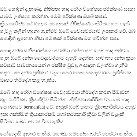
ඔබ හොඳින් දැනුණද, නිතිපතා හෘද රෝග විශේෂඥ පරීක්ෂණ සඳහා
යාමට උත්සාහ කරන්න. මෙම පරීක්ෂණ ඔබේ කපාට
ක්‍රියාකාරිත්වයේ ඕනෑම වෙනසක් නිරීක්ෂණය කිරීමට සහ හැකි
ගැටලු කලින් හඳුනා ගැනීමට ඔබේ වෛද්‍යවරයාට උපකාරී වේ. ඔබ
හොඳින් දැනෙන නිසා පමණක් පරීක්ෂණ මග හරින්න එපා.
හොඳ දන්ත සනීපාරක්ෂාව පවත්වා ගන්න සහ ඔබේ හෘද තත්වය
ගැන ඔබේ දන්ත වෛද්‍යවරයාට දැනුම් දෙන්න. සාමාන්‍ය දන්ත ක්‍රියා
පටිපාටි සාමාන්‍යයෙන් ආරක්ෂිත වුවද, ආසාදන වලක්වා ගැනීම
සඳහා යම් දන්ත ප්‍රතිකාර වලට පෙර ඔබේ වෛද්‍යවරයා ප්‍රතිජීවක
ඖෂධ නිර්දේශ කළ හැකිය.
ඔබේ හෘද රෝග විශේෂඥ වෛද්‍යවරයා නිර්දේශ කරන සීමාවන්
තුළ ශාරීරිකව ක්‍රියාශීලීව සිටින්න. නිතිපතා ශාරීරික ව්‍යායාම හෘද
සෞඛ්‍යයට bermanfaat වේ, නමුත් ඔබේ කපාට ක්‍රියාකාරිත්වය අනුව
ඉතා ශක්තිමත් ක්‍රියාකාරකම් හෝ තරගකාරී ක්‍රීඩා වලින් වැළකී
සිටීමට ඔබට අවශ්‍ය විය හැකිය.
පෝෂ්‍යදායී ආහාර ගැනීම, සෞඛ්‍ය සම්පන්න බරක් පවත්වා ගැනීම,