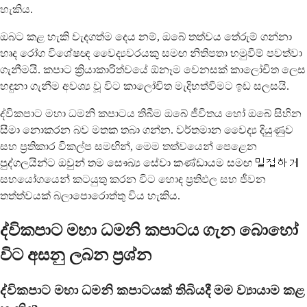
හැකිය.
ඔබට කළ හැකි වැදගත්ම දෙය නම්, ඔබේ තත්වය තේරුම් ගන්නා
හෘද රෝග විශේෂඥ වෛද්‍යවරයකු සමඟ නිතිපතා හමුවීම් පවත්වා
ගැනීමයි. කපාට ක්‍රියාකාරිත්වයේ ඕනෑම වෙනසක් කාලෝචිත ලෙස
හඳුනා ගැනීම අවශ්‍ය වූ විට කාලෝචිත මැදිහත්වීමට ඉඩ සලසයි.
ද්විකපාට මහා ධමනි කපාටය තිබීම ඔබේ ජීවිතය හෝ ඔබේ සිහින
සීමා නොකරන බව මතක තබා ගන්න. වර්තමාන වෛද්‍ය දියුණුව
සහ ප්‍රතිකාර විකල්ප සමඟින්, මෙම තත්වයෙන් පෙළෙන
පුද්ගලයින්ට ඔවුන් තම සෞඛ්‍ය සේවා කණ්ඩායම සමඟ 밀접하게
සහයෝගයෙන් කටයුතු කරන විට හොඳ ප්‍රතිඵල සහ ජීවන
තත්ත්වයක් බලාපොරොත්තු විය හැකිය.
ද්විකපාට මහා ධමනි කපාටය ගැන බොහෝ
විට අසනු ලබන ප්‍රශ්න
ද්විකපාට මහා ධමනි කපාටයක් තිබියදී මම ව්‍යායාම කළ