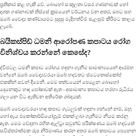
ප්‍රතිකාර කළ හැකි වේ. බොහෝ සංකූලතා වසර ගණනාවක් හෝ
දශක ගණනාවක් තිස්සේ ක්‍රමයෙන් වර්ධනය වන අතර, ඔබට සහ
ඔබේ වෛද්‍ය කණ්ඩායමට සුදුසු මැදිහත්වීම් සැලසුම් කිරීමට කාලය
ලැබේ.
බයිකස්පිඩ් ධමනි ආරෝපණ කපාටය රෝග
විනිශ්චය කරන්නේ කෙසේද?
ද්විපටල ධමනි කපාට රෝගය හඳුනා ගැනීම සාමාන්‍යයෙන් ආරම්භ
වන්නේ ඔබේ වෛද්‍යවරයා ඔබේ හදවතට ස්ටෙතොස්කෝප්
එකකින් සවන් දීමෙනි. මෙම තත්වයෙන් පෙළෙන බොහෝ
දෙනෙකුට හෘද ඝෝෂාවක් ඇත - අසාමාන්‍ය කපාටය හරහා රුධිරය
ගලා යන විට ඇතිවන අතිරේක ශබ්දයක්.
ඔබේ වෛද්‍යවරයා හෘද කපාට ගැටලුවක් හඳුනා ගන්නේ නම්, ඔහු
හෝ ඇය එකෝකාර්ඩියෝග්‍රැම් එකක් ලබා ගැනීමට නියම කරනු
ඇත. මෙම වේදනා රහිත ඇල්ට්‍රා සවුන්ඩ් පරීක්ෂණය ඔබේ හදවතේ
සවිස්තරාත්මක රූප නිර්මාණය කරන අතර ඔබේ කපාටය පෙනෙන