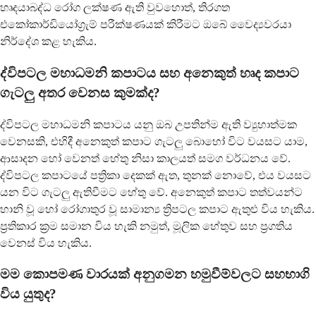
හෘදයාබද්ධ රෝග ලක්ෂණ ඇති වුවහොත්, තිරගත
එකෝකාර්ඩියෝග්‍රැම් පරීක්ෂණයක් කිරීමට ඔබේ වෛද්‍යවරයා
නිර්දේශ කළ හැකිය.
ද්විපටල මහාධමනි කපාටය සහ අනෙකුත් හෘද කපාට
ගැටලු අතර වෙනස කුමක්ද?
ද්විපටල මහාධමනි කපාටය යනු ඔබ උපතින්ම ඇති ව්‍යුහාත්මක
වෙනසකි, එහිදී අනෙකුත් කපාට ගැටලු බොහෝ විට වයසට යාම,
ආසාදන හෝ වෙනත් හේතු නිසා කාලයත් සමග වර්ධනය වේ.
ද්විපටල කපාටයේ පත්‍රිකා දෙකක් ඇත, තුනක් නොවේ, එය වයසට
යන විට ගැටලු ඇතිවීමට හේතු වේ. අනෙකුත් කපාට තත්වයන්ට
හානි වූ හෝ රෝගාතුර වූ සාමාන්‍ය ත්‍රිපටල කපාට ඇතුළු විය හැකිය.
ප්‍රතිකාර ක්‍රම සමාන විය හැකි නමුත්, මූලික හේතුව සහ ප්‍රගතිය
වෙනස් විය හැකිය.
මම කොපමණ වාරයක් අනුගමන හමුවීම්වලට සහභාගි
විය යුතුද?