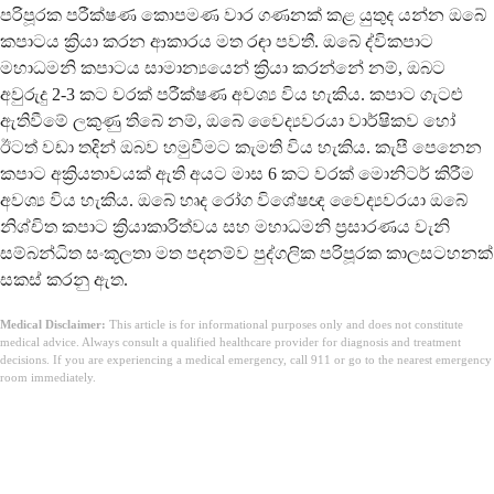
පරිපූරක පරීක්ෂණ කොපමණ වාර ගණනක් කළ යුතුද යන්න ඔබේ
කපාටය ක්‍රියා කරන ආකාරය මත රඳා පවතී. ඔබේ ද්විකපාට
මහාධමනි කපාටය සාමාන්‍යයෙන් ක්‍රියා කරන්නේ නම්, ඔබට
අවුරුදු 2-3 කට වරක් පරීක්ෂණ අවශ්‍ය විය හැකිය. කපාට ගැටළු
ඇතිවීමේ ලකුණු තිබේ නම්, ඔබේ වෛද්‍යවරයා වාර්ෂිකව හෝ
ඊටත් වඩා තදින් ඔබව හමුවීමට කැමති විය හැකිය. කැපී පෙනෙන
කපාට අක්‍රියතාවයක් ඇති අයට මාස 6 කට වරක් මොනිටර් කිරීම
අවශ්‍ය විය හැකිය. ඔබේ හෘද රෝග විශේෂඥ වෛද්‍යවරයා ඔබේ
නිශ්චිත කපාට ක්‍රියාකාරිත්වය සහ මහාධමනි ප්‍රසාරණය වැනි
සම්බන්ධිත සංකූලතා මත පදනම්ව පුද්ගලික පරිපූරක කාලසටහනක්
සකස් කරනු ඇත.
Medical Disclaimer:
This article is for informational purposes only and does not constitute
medical advice. Always consult a qualified healthcare provider for diagnosis and treatment
decisions. If you are experiencing a medical emergency, call 911 or go to the nearest emergency
room immediately.