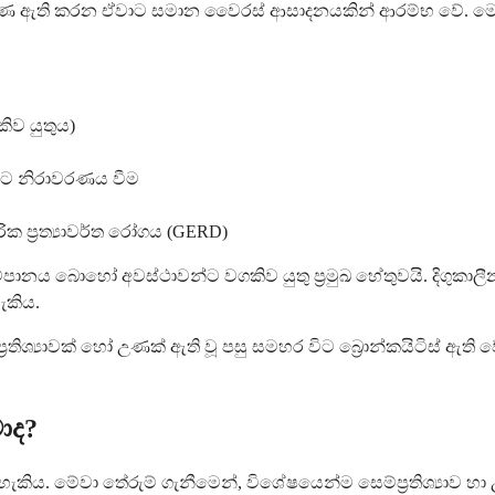
යාව හෝ උණ ඇති කරන ඒවාට සමාන වෛරස් ආසාදනයකින් ආරම්භ වේ. ම
ිව යුතුය)
වලට නිරාවරණය වීම
 ප්‍රත්‍යාවර්ත රෝගය (GERD)
ුම්පානය බොහෝ අවස්ථාවන්ට වගකිව යුතු ප්‍රමුඛ හේතුවයි. දිගුකාල
ැකිය.
තිශ්‍යාවක් හෝ උණක් ඇති වූ පසු සමහර විට බ්‍රොන්කයිටිස් ඇති
ාද?
ය හැකිය. මේවා තේරුම් ගැනීමෙන්, විශේෂයෙන්ම සෙම්ප්‍රතිශ්‍ය