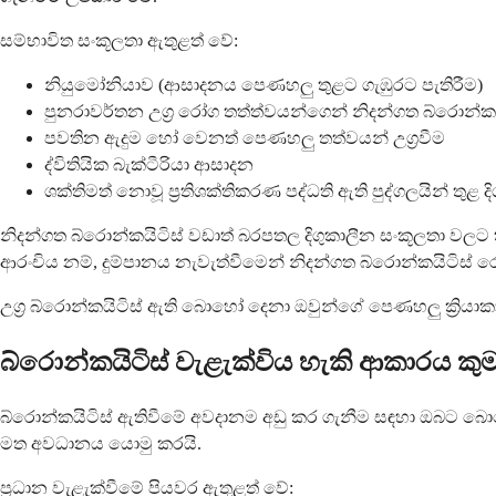
සම්භාවිත සංකූලතා ඇතුළත් වේ:
නියුමෝනියාව (ආසාදනය පෙණහලු තුළට ගැඹුරට පැතිරීම)
පුනරාවර්තන උග්‍ර රෝග තත්ත්වයන්ගෙන් නිදන්ගත බ්රොන්ක
පවතින ඇදුම හෝ වෙනත් පෙණහලු තත්වයන් උග්‍රවීම
ද්විතියික බැක්ටීරියා ආසාදන
ශක්තිමත් නොවූ ප්‍රතිශක්තිකරණ පද්ධති ඇති පුද්ගලයින් තුළ දි
නිදන්ගත බ්රොන්කයිටිස් වඩාත් බරපතල දිගුකාලීන සංකූලතා වලට
ආරංචිය නම්, දුම්පානය නැවැත්වීමෙන් නිදන්ගත බ්රොන්කයිටිස් ර
උග්‍ර බ්රොන්කයිටිස් ඇති බොහෝ දෙනා ඔවුන්ගේ පෙණහලු ක්‍රියා
බ්රොන්කයිටිස් වැළැක්විය හැකි ආකාරය කුම
බ්රොන්කයිටිස් ඇතිවීමේ අවදානම අඩු කර ගැනීම සඳහා ඔබට බො
මත අවධානය යොමු කරයි.
ප්‍රධාන වැළැක්වීමේ පියවර ඇතුළත් වේ: