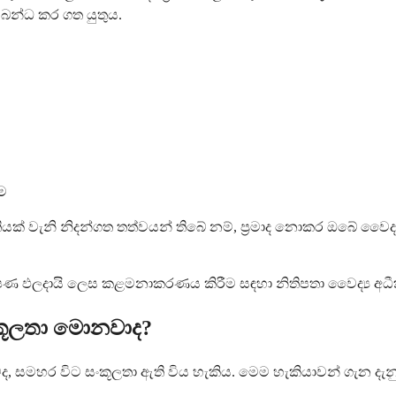
බන්ධ කර ගත යුතුය.
ම
ක් වැනි නිදන්ගත තත්වයන් තිබේ නම්, ප්‍රමාද නොකර ඔබේ වෛද්‍
ලක්ෂණ ඵලදායි ලෙස කළමනාකරණය කිරීම සඳහා නිතිපතා වෛද්‍ය අධ
ංකූලතා මොනවාද?
, සමහර විට සංකූලතා ඇති විය හැකිය. මෙම හැකියාවන් ගැන දැනුවත