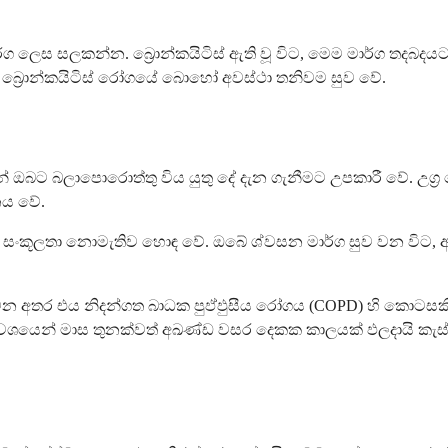
ග ලෙස සලකන්න. බ්‍රොන්කයිටිස් ඇති වූ විට, මෙම මාර්ග තදබදය
 බ්‍රොන්කයිටිස් රෝගයේ බොහෝ අවස්ථා තනිවම සුව වේ.
් ඔබට බලාපොරොත්තු විය යුතු දේ දැන ගැනීමට උපකාරී වේ. උග්‍ර 
නය වේ.
ගුකාලීන සංකූලතා නොමැතිව හොඳ වේ. ඔබේ ශ්වසන මාර්ග සුව වන විට
්වයක් වන අතර එය නිදන්ගත බාධක පුඵ්ඵුසීය රෝගය (COPD) හි 
ෙන් මාස තුනක්වත් අඛණ්ඩ වසර දෙකක කාලයක් ඵලදායි කැස්සක් 