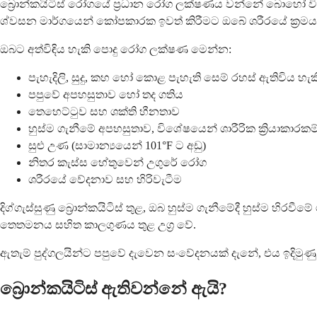
බ්‍රොන්කයිටිස් රෝගයේ ප්‍රධාන රෝග ලක්ෂණය වන්නේ බොහෝ විට 
ශ්වසන මාර්ගයෙන් කෝපකාරක ඉවත් කිරීමට ඔබේ ශරීරයේ ක්‍රමය
ඔබට අත්විඳිය හැකි පොදු රෝග ලක්ෂණ මෙන්න:
පැහැදිලි, සුදු, කහ හෝ කොළ පැහැති සෙම් රහස් ඇතිවිය හැ
පපුවේ අපහසුතාව හෝ තද ගතිය
තෙහෙට්ටුව සහ ශක්ති හීනතාව
හුස්ම ගැනීමේ අපහසුතාව, විශේෂයෙන් ශාරීරික ක්‍රියාකාරකම
සුළු උණ (සාමාන්‍යයෙන් 101°F ට අඩු)
නිතර කැස්ස හේතුවෙන් උගුරේ රෝග
ශරීරයේ වේදනාව සහ හිරිවැටීම
දිග්ගැස්සුණු බ්‍රොන්කයිටිස් තුළ, ඔබ හුස්ම ගැනීමේදී හුස්ම හි
තෙතමනය සහිත කාලගුණය තුළ උග්‍ර වේ.
ඇතැම් පුද්ගලයින්ට පපුවේ දැවෙන සංවේදනයක් දැනේ, එය ඉදිමුණු
බ්‍රොන්කයිටිස් ඇතිවන්නේ ඇයි?