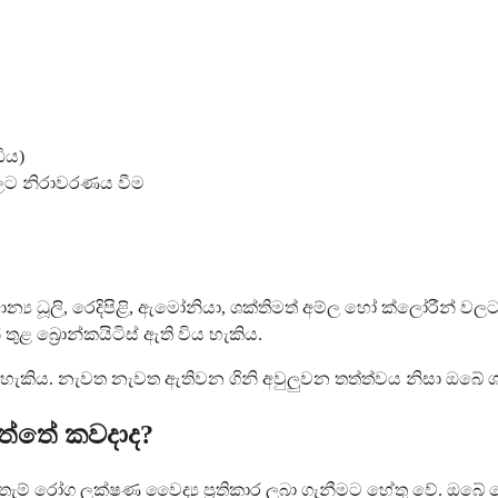
ිය)
වලට නිරාවරණය වීම
න්‍ය ධූලි, රෙදිපිළි, ඇමෝනියා, ශක්තිමත් අම්ල හෝ ක්ලෝරීන්
ුළ බ්‍රොන්කයිටිස් ඇති විය හැකිය.
හැකිය. නැවත නැවත ඇතිවන ගිනි අවුලුවන තත්ත්වය නිසා ඔබේ ශ
යුත්තේ කවදාද?
් ඇතැම් රෝග ලක්ෂණ වෛද්‍ය ප්‍රතිකාර ලබා ගැනීමට හේතු වේ.