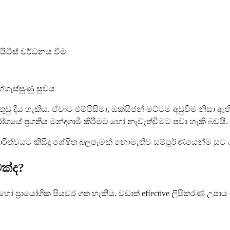
යිටිස් වර්ධනය වීම
ග්ගැස්සුණු සුවය
 තුඩු දිය හැකිය. ඒවාට එම්පිසිමා, ඔක්සිජන් මට්ටම අඩුවීම න
ෝගයේ ප්‍රගතිය මන්දගාමී කිරීමට හෝ නැවැත්වීමට පවා හැකි බවයි.
කාරිත්වයට කිසිදු ශේෂිත බලපෑමක් නොමැතිව සම්පූර්ණයෙන්ම සුව 
ක්ද?
හෝ ප්‍රායෝගික පියවර ගත හැකිය. වඩාත් effective ලිපිකරණ 