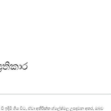
‍රතිකාර
 ඉදිමී ගිය විට, ඒවා අතිරික්ත ශ්ලේෂ්මල උපදවන අතර, ඔබව