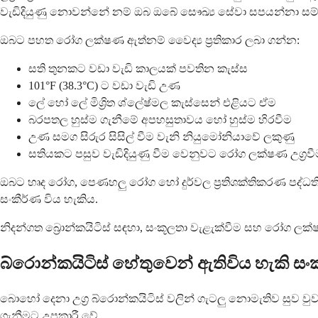
වැඩිදියුණු නොවන්නේ නම් ඔබ ඔබේ සෞඛ්‍ය සේවා සපයන්නා සම්
ඔබට පහත රෝග ලක්ෂණ ඇත්නම් වෛද්‍ය ප්‍රතිකාර ලබා ගන්න:
සති තුනකට වඩා වැඩි කාලයක් පවතින කැස්ස
101°F (38.3°C) ට වඩා වැඩි උණ
ලේ හෝ ලේ මිශ්‍රිත ශ්ලේෂ්මල කැස්සෙන් එළියට ඒම
බරපතල හුස්ම ගැනීමේ අපහසුතාවය හෝ හුස්ම හිරවීම
උණ සමග සිරුර සිසිල් වීම වැනි නියුමෝනියාවේ ලකුණු
සතියකට පසුව වැඩිදියුණු වීම වෙනුවට රෝග ලක්ෂණ උග්‍රවී
ඔබට හෘද රෝග, පෙණහලු රෝග හෝ දුර්වල ප්‍රතිශක්තිකරණ පද්ධතිය
සංකීර්ණ විය හැකිය.
නිදන්ගත බ්‍රොන්කයිටිස් සඳහා, සංකූලතා වැළැක්වීම සහ රෝග 
බ්රොන්කයිටිස් හේතුවෙන් ඇතිවිය හැකි ස
බොහෝ දෙනා උග්‍ර බ්රොන්කයිටිස් වලින් ගැටලු නොමැතිව සුව වුවද
ගැනීමට උපකාරී වේ.