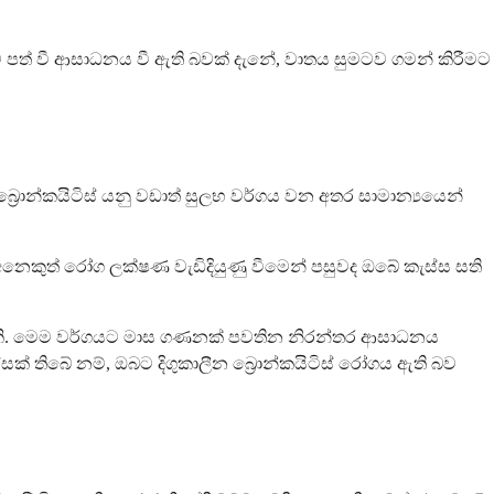
ට පත් වී ආසාධනය වී ඇති බවක් දැනේ, වාතය සුමටව ගමන් කිරීමට
බ්‍රොන්කයිටිස් යනු වඩාත් සුලභ වර්ගය වන අතර සාමාන්‍යයෙන්
, අනෙකුත් රෝග ලක්ෂණ වැඩිදියුණු වීමෙන් පසුවද ඔබේ කැස්ස සති
කොටසකි. මෙම වර්ගයට මාස ගණනක් පවතින නිරන්තර ආසාධනය
තිබේ නම්, ඔබට දිගුකාලීන බ්‍රොන්කයිටිස් රෝගය ඇති බව