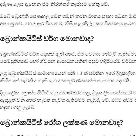
දරුණු ලෙස දැනෙන එම නිරන්තර කැස්සට හේතු වේ.
ඔබේ බ්‍රොන්කි පෙණහලු වෙත ගමන් කරන වාතය සඳහා ප්‍රධාන මාර්
අපහසු වේ. හොඳ ආරංචිය නම්, නිසි සැලකිල්ල සහ විවේකය සමඟ
බ්‍රොන්කයිටිස් වර්ග මොනවාද?
බ්‍රොන්කයිටිස් වර්ග දෙකක් ඇති අතර, එම වෙනස තේරුම් ගැනීමෙන
සෙම්ප්‍රතිශ්‍යාව හෝ ශ්වසන ආසාධනයකින් පසුව හදිසියේම වර්ධ
උග්‍ර බ්‍රොන්කයිටිස් සාමාන්‍යයෙන් සති 1-3 ක් පවතින අතර දි
කිහිපයක් පැවතිය හැකිය, එය සම්පූර්ණයෙන්ම සාමාන්‍ය දෙයකි.
දිගුකාලීන බ්‍රොන්කයිටිස් යනු වඩාත් බරපතල, දිගුකාලීන තත
ඇතුළත් වන අතර නැවත නැවත ඇතිවීමට නැඹුරු වේ. ඔබට අවම වශය
හඳුනා ගනු ලැබේ.
බ්‍රොන්කයිටිස් රෝග ලක්ෂණ මොනවාද?