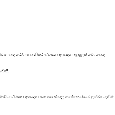
ිසා ඇතිවන හෘද රෝග සහ නිතර ශ්වසන ආසාදන ඇතුළත් වේ. හොඳ
වෙති.
උපාය මාර්ග ශ්වසන ආසාදන සහ පෙණහලු කෝපකාරක වළක්වා ගැනීම