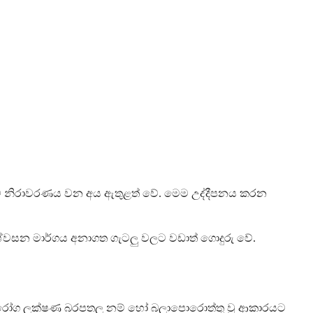
 වලට නිරාවරණය වන අය ඇතුළත් වේ. මෙම උද්දීපනය කරන
්වසන මාර්ගය අනාගත ගැටලු වලට වඩාත් ගොදුරු වේ.
 ඔබේ රෝග ලක්ෂණ බරපතල නම් හෝ බලාපොරොත්තු වූ ආකාරයට