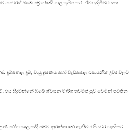
ෙම වෛරස් ඔබේ බ්‍රොන්කයි නල කුපිත කර, ඒවා ඉදිමීමට සහ
ීනව දුම්කොළ දුම්, වායු දූෂණය හෝ වැඩපොළ රසායනික ද්‍රව්‍ය වලට
 වේ. එය සිදුවන්නේ ඔබේ ශ්වසන මාර්ග තවමත් සුව වෙමින් පවතින
ාව හා උණ රෝග කාලයේදී ඔබව ආරක්ෂා කර ගැනීමට පියවර ගැනීමට