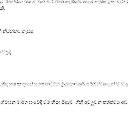
ශ්ලේෂ්මල ගෙන එන නිරන්තර කැස්සයි. මෙම කැස්ස ඉතා කරදරකාරී 
කි.
කි නිරන්තර කැස්ස
් වලදී
රවීමේ ශබ්ද සහ කාලයත් සමග ශාරීරික ක්‍රියාකාරකම් සම්බන්ධයෙන් 
 ශ්වසන මාර්ග සංවේදී වීම නිසා සිදුවේ. ගිනි අවුලුවන තත්ත්වය