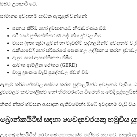
ඔබට උපකාරී වේ.
සාමාන්‍ය අවදානම් සාධක ඇතුළත් වන්නේ:
පානය කිරීම හෝ දුම්පානයට නිරාවරණය වීම
ශරීරයේ ප්‍රතිශක්තිකරණ පද්ධතිය දුර්වල වීම
වයස (ඉතා කුඩා ළමුන් හා වැඩිහිටි පුද්ගලයින්ට අවදානම වැඩ
රැකියාවේදී හෝ පරිසරයේ පෙණහලු උද්දීපනය කරන ද්‍රව්‍ය
ඇදුම හෝ ආසාත්මිකතා තිබීම
ආමාශ ආම්ලික රෝගය (GERD)
වායු දූෂණය වැඩි ප්‍රදේශවල ජීවත් වීම
ඇතැම් කර්මාන්තවල සේවය කරන පුද්ගලයින්ට අවදානම වැඩිය. ධා
ද්‍රව්‍යවලට තාවකාලිකව හෝ නිරාවරණය වීමෙන් සංවේදී පුද්ගලයින් ත
නිතර නිතර ශ්වසන ආසාදන ඇතිවීමෙන්ද ඔබේ අවදානම වැඩි විය 
බ්‍රොන්කයිටිස් සඳහා වෛද්‍යවරයකු හමුවිය 
උග්‍ර බ්‍රොන්කයිටිස් රෝග බොහොමයක්ම තනිවම සුව වේ. නමුත