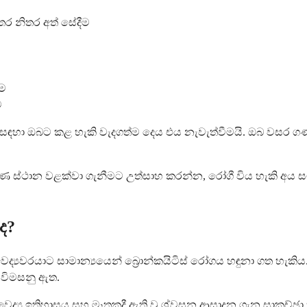
තර නිතර අත් සේදීම
ීම
ම
ම සඳහා ඔබට කළ හැකි වැදගත්ම දෙය එය නැවැත්වීමයි. ඔබ වසර ග
ාකීර්ණ ස්ථාන වළක්වා ගැනීමට උත්සාහ කරන්න, රෝගී විය හැකි 
ද?
යවරයාට සාමාන්‍යයෙන් බ්‍රොන්කයිටිස් රෝගය හඳුනා ගත හැකි
 විමසනු ඇත.
 වෛද්‍ය ඉතිහාසය සහ මෑතකදී ඇති වූ ශ්වසන ආසාදන ගැන සාකච්