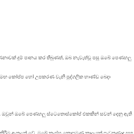
ණනාවක් දුම් පානය කර තිබුණත්, ඔබ නැවැත්වූ පසු ඔබේ පෙණහලු
අය සමඟ කෝප්ප හෝ උපකරණ වැනි පුද්ගලික භාණ්ඩ බෙදා
ය. ඔවුන් ඔබේ පෙණහලු ස්ටෙතොස්කෝප් එකකින් සවන් දෙනු ඇති
ඡා කිරීම ඇතුළත් වේ. ඔබේ කැස්ස කොපමණ කාලයක් පැවතුණාද සහ