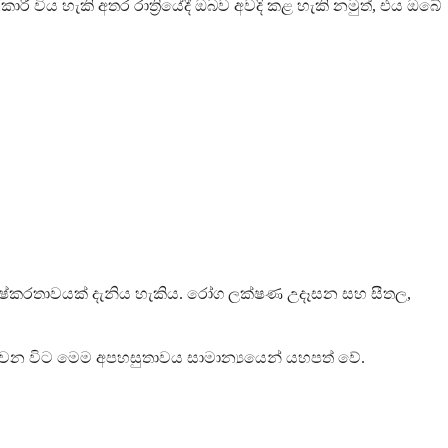
විය හැකි අතර රාත්‍රියේදී ඔබව අවදි කළ හැකි නමුත්, එය ඔබේ
වැඩි දුෂ්කරතාවයක් දැනිය හැකිය. රෝග ලක්ෂණ උදෑසන සහ සීතල,
 අඩුවන විට මෙම අපහසුතාවය සාමාන්‍යයෙන් යහපත් වේ.