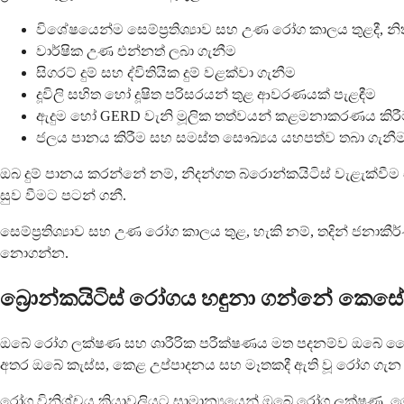
විශේෂයෙන්ම සෙම්ප්‍රතිශ්‍යාව සහ උණ රෝග කාලය තුළදී, නි
වාර්ෂික උණ එන්නත් ලබා ගැනීම
සිගරට් දුම් සහ ද්විතියික දුම් වළක්වා ගැනීම
දූවිලි සහිත හෝ දූෂිත පරිසරයන් තුළ ආවරණයක් පැළඳීම
ඇදුම හෝ GERD වැනි මූලික තත්වයන් කළමනාකරණය කිර
ජලය පානය කිරීම සහ සමස්ත සෞඛ්‍යය යහපත්ව තබා ගැනී
ඔබ දුම් පානය කරන්නේ නම්, නිදන්ගත බ්රොන්කයිටිස් වැළැක්වී
සුව වීමට පටන් ගනී.
සෙම්ප්‍රතිශ්‍යාව සහ උණ රෝග කාලය තුළ, හැකි නම්, තදින් ජන
නොගන්න.
බ්‍රොන්කයිටිස් රෝගය හඳුනා ගන්නේ කෙසේ
ඔබේ රෝග ලක්ෂණ සහ ශාරීරික පරීක්ෂණය මත පදනම්ව ඔබේ වෛද්‍
අතර ඔබේ කැස්ස, කෙළ උප්පාදනය සහ මෑතකදී ඇති වූ රෝග ගැන
රෝග විනිශ්චය ක්‍රියාවලියට සාමාන්‍යයෙන් ඔබේ රෝග ලක්ෂණ,