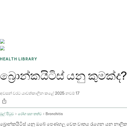
Benchmarks
Stories
FAQ
Sign up / Log in
HEALTH LIBRARY
බ්‍රොන්කයිටිස් යනු කුමක්
අවසන් වරට යාවත්කාලීන කළේ
2025 නවම් 17
මුල් පිටුව
රෝග සහ තත්ව
Bronchitis
බ්‍රොන්කයිටිස් යනු ඔබේ පෙණහලු වෙත වාතය රැගෙන යන නාලිකා 