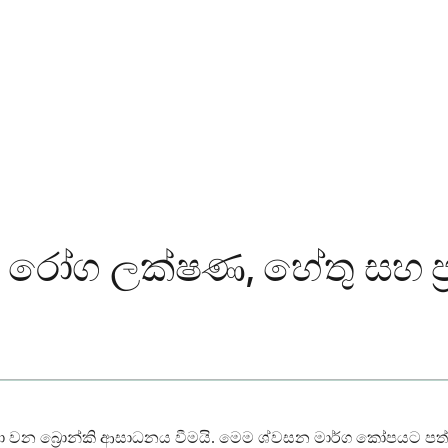
ද? රෝග ලක්ෂණ, හේතු සහ ප්
වන බ්‍රොන්කි ආසාධනය වීමයි. මෙම ශ්වසන මාර්ග කෝපයට පත් වී