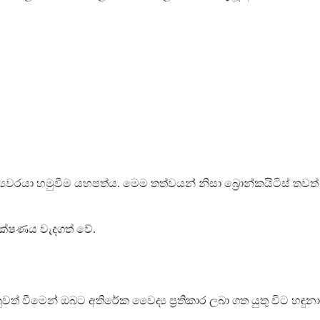
යවරයා හමුවීම යහපත්ය. මෙම තත්වයන් නිසා බ්‍රොන්කයිටිස් තවත්
ීක්ෂණය වැදගත් වේ.
් වීමෙන් ඔබට අතිරේක වෛද්‍ය ප්‍රතිකාර ලබා ගත යුතු විට හඳුනා