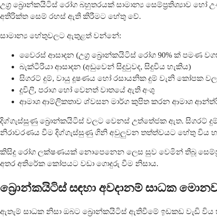
උග්‍ර බ්‍රොන්කයිටිස් රෝග බහුතරයක් සාමාන්‍ය සෙම්ප්‍රතිශ්‍
අතිරික්ත සෙම් රහස් ඇති කිරීමට හේතු වේ.
සාමාන්‍ය හේතුවලට ඇතුළත් වන්නේ:
වෛරස් ආසාදන (උග්‍ර බ්‍රොන්කයිටිස් රෝග 90% ක් පමණ වගක
බැක්ටීරියා ආසාදන (අඩුවෙන් සිදුවුවද, සිදුවිය හැකිය)
සිගරට් දුම්, වායු දූෂණය හෝ රසායනික දුම් වැනි කෝපක 
දූවිලි, පරාග හෝ වෙනත් වාතයේ ඇති අංශු
ආමාශ ආම්ලිකතාව ශ්වසන මාර්ග කුපිත කරන ආමාශ ආන්ත්රික
දිග්ගැස්සුණු බ්‍රොන්කයිටිස් වලට වෙනස් උත්තේජක ඇත. සිගරට් ද
නිරාවරණය වීම දිග්ගැස්සුණු ගිනි අවුලුවන තත්ත්වයට හේතු විය හ
කිසිදු රෝග ලක්ෂණයක් නොපෙනෙන ලෙස සුව වෙමින් තිබූ සෙම්ප්‍ර
අතර අතිරේක කෝපයට වඩා ගොදුරු වීම නිසාය.
බ්‍රොන්කයිටිස් සඳහා අවදානම් සාධක මොනව
ඇතැම් සාධක නිසා ඔබට බ්‍රොන්කයිටිස් ඇතිවීමේ ඉඩකඩ වැඩි වි