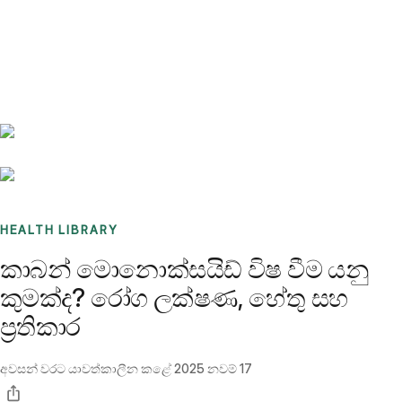
Benchmarks
Stories
FAQ
Sign up / Log in
HEALTH LIBRARY
කාබන් මොනොක්සයිඩ් විෂ වීම යනු
කුමක්ද? රෝග ලක්ෂණ, හේතු සහ
ප්‍රතිකාර
අවසන් වරට යාවත්කාලීන කළේ
2025 නවම් 17