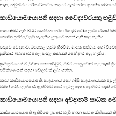
නැත, නමුත් එය ගර්භණීභාවය හෘදයට ඇති කරන ආතතිය සමඟ සම
කාඩියොමයොපති සඳහා වෛද්‍යවරයකු හමුවි
හෘදයාබාධ ඇති බවට යෝජනා කරන ඕනෑම රෝග ලක්ෂණයක් ඔබ අත්විඳි
සෞඛ්‍ය ප්‍රතිඵලවලට සැලකිය යුතු වෙනසක් ඇති කළ හැකිය.
පපුවේ වේදනාව, බරපතල හුස්ම හිරවීම, මාරක තත්වය, හෝ විවේකය
ප්‍රතිකාර අවශ්‍ය බරපතල සංකූලතාවයක් පෙන්නුම් කළ හැකිය.
ක්‍රමක්‍රමයෙන් වැඩිවන තෙහෙට්ටුව, ඔබට පහසුවෙන් කළ හැකි ක්‍රි
පරීක්ෂණයක් සඳහා වේලාවක් ලබා ගන්න.
ඔබට කාඩියොමයොපති, හෘදයාබාධ හෝ හදිසි හෘදයාබාධයක පවුල් 
මගින් රෝග ලක්ෂණ ඇතිවීමට පෙර ගැටලු හඳුනා ගැනීමට හැකි වේ
කාඩියොමයොපති සඳහා අවදානම් සාධක ම
කාඩියොමයොපති ඇතිවීමේ ඉඩකඩ වැඩි කරන සාධක කිහිපයක් තිබේ