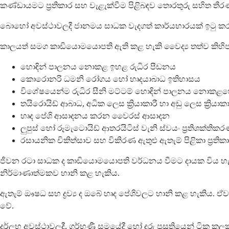
කණ්ඩායමට ප්‍රතිකාර සහ වැළැක්වීම පිළිබඳව තොරතුරු සහිත තී
බොහෝ අවස්ථාවලදී ජානමය සාධක වැදගත් කාර්යභාරයක් ඉටු කරය
කාලයත් සමග කාඩියොමයොපති ඇති කළ හැකි වෛද්‍ය තත්ව කිහිප
හොඳින් පාලනය නොකළ ඉහළ රුධිර පීඩනය
කොරොනරි ධමනි රෝගය හෝ හෘදයාබාධ ඉතිහාසය
විශේෂයෙන්ම රුධිර සීනි මට්ටම් හොඳින් පාලනය නොකළහ
තයිරොයිඩ් ආබාධ, අධික ලෙස ක්‍රියාකාරී හා අඩු ලෙස ක්‍රිය
හෘද පේශි ආසාදනය කරන වෛරස් ආසාදන
ලුපුස් හෝ රූමැටොයිඩ් ආතරයිටිස් වැනි ස්වයං ප්‍රතිශක්ති
රසායනික චිකිත්සාව සහ විකිරණ ඇතුළු ඇතැම් පිළිකා ප්‍රතික
ජීවන රටා සාධක ද කාඩියොමයොපති වර්ධනය වීමට දායක විය හැක
නිර්මාණාත්මකව හානි කළ හැකිය.
ඇතැම් ඖෂධ සහ ද්‍රව්‍ය ද ඔබේ හෘද පේශිවලට හානි කළ හැකිය.
වේ.
දුර්ලභ අවස්ථාවලදී, ගර්භණී සමයේදී හෝ දරු ප්‍රසූතියෙන් ටි