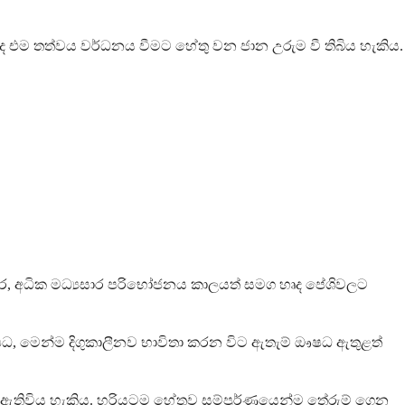
 එම තත්වය වර්ධනය වීමට හේතු වන ජාන උරුම වී තිබිය හැකිය.
අතර, අධික මධ්‍යසාර පරිභෝජනය කාලයත් සමග හෘද පේශිවලට
ධ, මෙන්ම දිගුකාලීනව භාවිතා කරන විට ඇතැම් ඖෂධ ඇතුළත්
ක් ඇතිවිය හැකිය. හරියටම හේතුව සම්පූර්ණයෙන්ම තේරුම් ගෙන