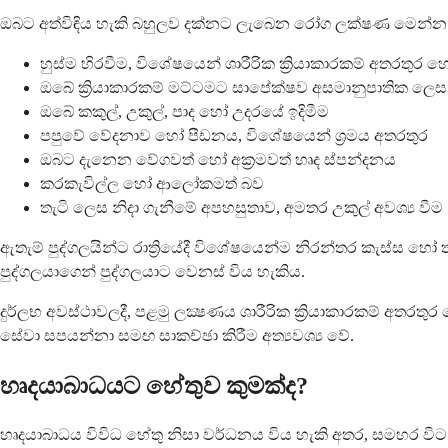
ඔබට අත්විඳිය හැකි බහුලව දක්නට ලැබෙන රෝග ලක්ෂණ මෙන්න
හුස්ම හිරවීම, විශේෂයෙන් ශාරීරික ක්‍රියාකාරකම් අතරතුර හ
ඔබේ ක්‍රියාකාරකම් මට්ටමට සාපේක්ෂව අසමානුපාතික ල
ඔබේ කකුල්, උකුල්, පාද හෝ උදරයේ ඉදිමීම
පපුවේ වේදනාව හෝ පීඩනය, විශේෂයෙන් ශ්‍රමය අතරතුර
ඔබට දැනෙන වේගවත් හෝ අක්‍රමවත් හෘද ස්පන්දනය
කරකැවිල්ල හෝ ආලෝකමත් බව
තැටි ලෙස නිදා ගැනීමේ අපහසුතාව, අමතර උකුල් අවශ්‍ය වීම
ඇතැම් පුද්ගලයින්ට රාත්‍රියේදී විශේෂයෙන්ම නිරන්තර කැස්ස 
පුද්ගලයාගෙන් පුද්ගලයාට වෙනස් විය හැකිය.
දුර්ලභ අවස්ථාවලදී, පළමු ලක්‍ෂණය ශාරීරික ක්‍රියාකාරකම් අත
සේවා සපයන්නා සමඟ සාකච්ඡා කිරීම අත්‍යවශ්‍ය වේ.
හෘදයාබාධයට හේතුව කුමක්ද?
හෘදයාබාධය විවිධ හේතු නිසා වර්ධනය විය හැකි අතර, සමහර වි