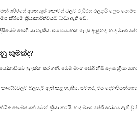
ෙන් ශරීරයේ අනෙකුත් කොටස් වලට රුධිරය ඵලදායි ලෙස පොම්ප ක
ප කිරීමේ ක්‍රියාකාරිත්වයට බාධා ඇති වේ.
ිසියේම පෙනී යා හැකිය. එය භයානක ලෙස ඇසුනද, හෘද මාංශ පේ
නු කුමක්ද?
ෝකාඩියම් ඉලක්ක කර ගනී. මෙම මාංශ පේශි නිසි ලෙස ක්‍රියා න
යස් කාණ්ඩවලට බලපෑම් ඇති කළ හැකිය. සමහරු එය දෙමාපියන්ගෙ
ිත පොම්පයක් මෙන් ක්‍රියා කරයි. හෘද මාංශ පේශි රෝගය ඇති වූ 