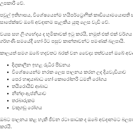
උපකාරී වේ.
පවුල් ඉතිහාසය, විශේෂයෙන්ම හයිපර්ට්‍රොෆික් කාඩියොමයොප
සාපේක්ෂව ඔබේ අවදානම සැලකිය යුතු ලෙස වැඩි වේ.
වයස සහ ලිංගභේදය ද භූමිකාවක් ඉටු කරයි, නමුත් එක් එක් වර
ගර්භණී සමයේදී හෝ ඊට පසුව කාන්තාවන්ට පමණක් බලපායි.
කාලයත් සමග ඔබේ හදවතට බරක් වන වෛද්‍ය තත්වයන් ඔබේ අවද
දිගුකාලීන ඉහළ රුධිර පීඩනය
විශේෂයෙන්ම නරක ලෙස පාලනය කරන ලද දියවැඩියාව
පෙර හෘදයාබාධ හෝ කොරෝනරි ධමනි රෝගය
තයිරොයිඩ් ආබාධ
නින්දා ඇප්නියාව
තරබාරුකම
වකුගඩු රෝගය
ඔබට පාලනය කළ හැකි ජීවන රටා සාධක ද ඔබේ අවදානමට බලපාය
කරයි.