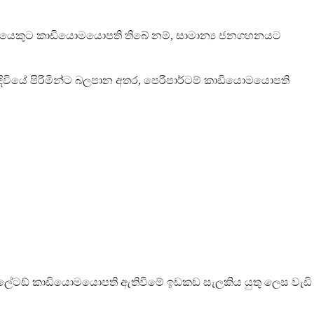
ෝදරයෙකුට කාඩියොමයොපති තිබේ නම්, සාමාන්‍ය ජනගහනයට
ිවියේ පිරිමින්ට බලපාන අතර, පෙරිපාර්ටම් කාඩියොමයොපති
ේටඩ් කාඩියොමයොපති ඇතිවීමේ ඉඩකඩ සැලකිය යුතු ලෙස වැඩි