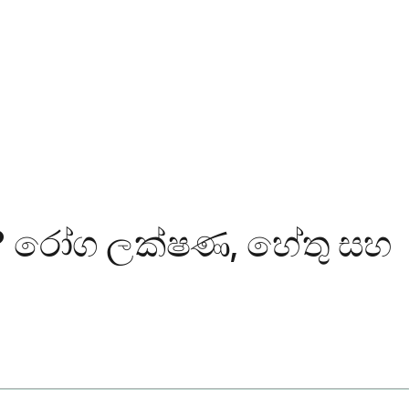
්ද? රෝග ලක්ෂණ, හේතු සහ