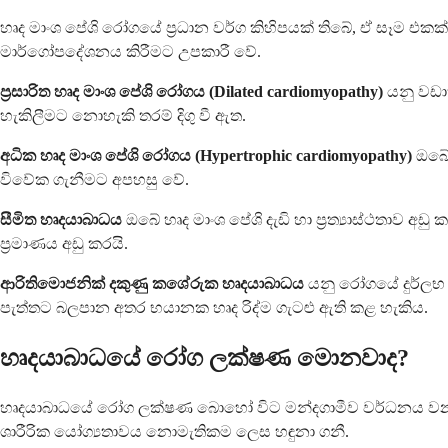
හෘද මාංශ පේශි රෝගයේ ප්‍රධාන වර්ග කිහිපයක් තිබේ, ඒ සෑම එකක
මාර්ගෝපදේශනය කිරීමට උපකාරී වේ.
ප්‍රසාරිත හෘද මාංශ පේශි රෝගය (Dilated cardiomyopathy)
යනු වඩාත
හැකිලීමට නොහැකි තරම් දිගු වී ඇත.
අධික හෘද මාංශ පේශි රෝගය (Hypertrophic cardiomyopathy)
ඔබේ 
විවේක ගැනීමට අපහසු වේ.
සීමිත හෘදයාබාධය
ඔබේ හෘද මාංශ පේශි දැඩි හා ප්‍රත්‍යාස්ථතාව 
ප්‍රමාණය අඩු කරයි.
ආරිතිමොජනික් දකුණු කශේරුක හෘදයාබාධය
යනු රෝගයේ දුර්ලභ ආ
පැත්තට බලපාන අතර භයානක හෘද රිද්ම ගැටළු ඇති කළ හැකිය.
හෘදයාබාධයේ රෝග ලක්ෂණ මොනවාද?
හෘදයාබාධයේ රෝග ලක්ෂණ බොහෝ විට මන්දගාමීව වර්ධනය වන බැ
ශාරීරික යෝග්‍යතාවය නොමැතිකම ලෙස හඳුනා ගනී.