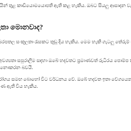
ින් තුළ කාඩියොමයොපති ඇති කළ හැකිය. ඔබට සියලු ආසාදන ව
ූලතා මොනවාද?
සංකූලතා රැසකට තුඩු දිය හැකිය. මෙම හැකි ගැටලු තේරුම් ගැ
ශ්‍යතා සපුරාලීම සඳහා ඔබේ හදවතට ප්‍රමාණවත් රුධිරය පොම්ප 
ියා නොකරන බවයි.
ේශි රෝගය සමඟ බොහෝ විට වර්ධනය වේ. ඔබේ හදවත ඉතා වේගයෙන්, 
ණ ඇති විය හැකිය.