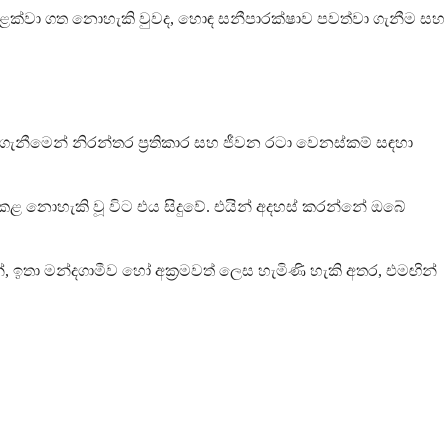
ළක්වා ගත නොහැකි වුවද, හොඳ සනීපාරක්ෂාව පවත්වා ගැනීම සහ
නීමෙන් නිරන්තර ප්‍රතිකාර සහ ජීවන රටා වෙනස්කම් සඳහා
කළ නොහැකි වූ විට එය සිදුවේ. එයින් අදහස් කරන්නේ ඔබේ
ඉතා මන්දගාමීව හෝ අක්‍රමවත් ලෙස හැමිණි හැකි අතර, එමඟින්