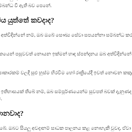
්බන්ධ වී ඇති බව පෙනේ.
ය යුත්තේ කවදාද?
න්නේ නම්, ඔබ ඔබේ සෞඛ්‍ය සේවා සපයන්නා සම්බන්ධ කර ගත යුතු
ෙන් පසුවවත් නොයන ඉක්මන් හෘද ස්පන්දනය ඔබ අත්විඳින්නේ නම්
යාකාරකම් වලදී සුළු හුස්ම හිරවීම හෝ රාත්‍රියේදී ඉවත් නොවන කක
ඉතිහාසයක් තිබේ නම්, ඔබ සම්පූර්ණයෙන්ම සුවපත් බවක් දැනුණ
.
ොනවාද?
. ඔබට සියලු අවදානම් සාධක පාලනය කළ නොහැකි වුවද, ඒවා තේ