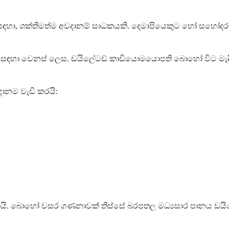
ති සඳහා, ශක්තිමත්ම අවදානම් සාධකයකි. දෙමාපියෙකුට හෝ සහ
්ගය සඳහා වෙනස් ලෙස. ඩයිලේටඩ් කාඩියොමයොපති බොහෝ විට මැද
ානම වැඩි කරයි:
ි. බොහෝ වසර ගණනාවක් තිස්සේ බරපතල මධ්‍යසාර පානය ඩයිල