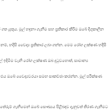
ය. මුල් හඳුනා ගැනීම සහ ප්‍රතිකාර කිරීම ඔබේ දිගුකාලීන
, හදිසි වෛද්‍ය ප්‍රතිකාර ලබා ගන්න. මෙම රෝග ලක්ෂණ හදිසි
ුල් ඉදිමීම වැනි රෝග ලක්ෂණ ඔබ දුටුවහොත්, සාමාන්‍ය
ද එය ඔබේ වෛද්‍යවරයා සමඟ සාකච්ඡා කරන්න. මුල් පරීක්ෂණ
රුම් ගැනීමෙන් ඔබේ සෞඛ්‍යය පිළිබඳව දැනුවත් තීරණ ගැනීමට