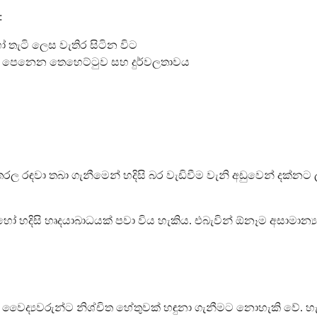
:
ෝ තැටි ලෙස වැතිර සිටින විට
ෙස පෙනෙන තෙහෙට්ටුව සහ දුර්වලතාවය
හෝ තරල රඳවා තබා ගැනීමෙන් හදිසි බර වැඩිවීම වැනි අඩුවෙන් ද
රතුර හෝ හදිසි හෘදයාබාධයක් පවා විය හැකිය. එබැවින් ඕනෑම අස
ට වෛද්‍යවරුන්ට නිශ්චිත හේතුවක් හඳුනා ගැනීමට නොහැකි වේ. 