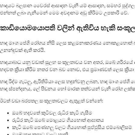
හෘදයට බලපාන වෛරස් ආසාදන වැනි යම් ආසාදන, සමහර පුද්ගලය
එන්නත් ලබා ගැනීමෙන් මෙම අවදානම අඩු කිරීමට උපකාරී වේ.
කාඩියොමයොපති වලින් ඇතිවිය හැකි සංක
හෘද මාංශ පේශි රෝගය නිසි ලෙස කළමනාකරණය නොකළහොත් බරපතල 
උනන්දුවක් ඇති කරයි.
හෘදයාබාධ යනු වඩාත් සුලභ සංකූලතාවය වන අතර, ඔබේ ශරීරයේ අව
හදවත ක්‍රියා කිරීම නතර වන බව නොව, එය ප්‍රමාණවත් ලෙස ක්‍ර
හෘද රිද්ම ගැටලු, ඇරිතිමියා ලෙස හඳුන්වනු ලබන, හෘද මාංශ ප
හෘද ස්පන්දනය, ලේ පීඩනය හෝ මාරක තත්වයන් වැනි රෝග ලක්ෂ
ඊටත් වඩා බරපතල සංකූලතාවලට ඇතුළත් වන්නේ:
ඔබේ හදවතේ කුටිවල රුධිර කැටි ගැසීම
රුධිර කැටි ඔබේ මොළයට ගියහොත් ආඝාතය
කැටි ඔබේ පෙණහලු වලට ගියහොත් පුඵ්ඵුසීය එම්බොලිසම්
ඔබේ හෘද කපාට වලට හානි