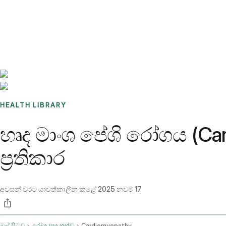
Benchmarks
Stories
FAQ
Sign up / Log in
HEALTH LIBRARY
හෘද මාංශ පේශි රෝගය (Ca
ප්‍රතිකාර
අවසන් වරට යාවත්කාලීන කළේ
2025 නවම් 17
මුල් පිටුව
රෝග සහ තත්ව
Cardiomyopathy