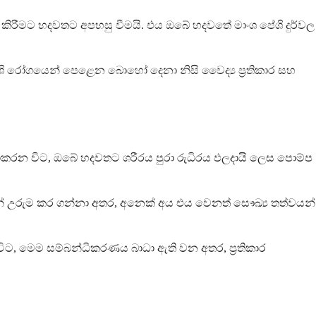
ිරීමට හදවතට අපහසු වීමයි. එය ඔබේ හදවතේ මාංශ පේශි දුර්වල
ශි රෝගයෙන් පෙළෙන බොහෝ දෙනා නිසි වෛද්‍ය ප්‍රතිකාර සහ
ොකරන විට, ඔබේ හදවතට ශරීරය පුරා රුධිරය ඵලදායි ලෙස පොම්ප
න් උරුම කර ගන්නා අතර, අනෙක් අය එය වෙනත් සෞඛ්‍ය තත්වයන්
විට, මෙම සම්බන්ධීකරණය බාධා ඇති වන අතර, ප්‍රතිකාර