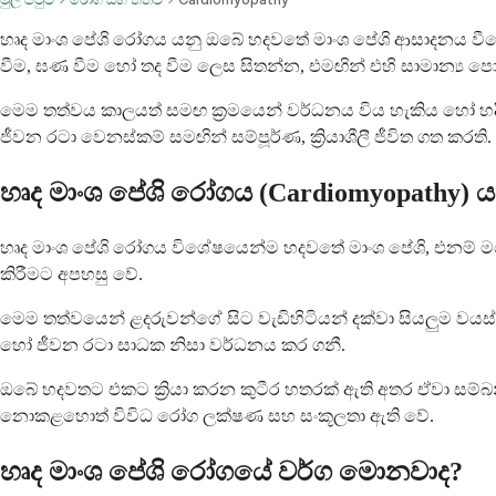
හෘද මාංශ පේශි රෝගය යනු ඔබේ හදවතේ මාංශ පේශි ආසාදනය වීම
වීම, ඝණ වීම හෝ තද වීම ලෙස සිතන්න, එමඟින් එහි සාමාන්‍ය පොම්
මෙම තත්වය කාලයත් සමඟ ක්‍රමයෙන් වර්ධනය විය හැකිය හෝ හද
ජීවන රටා වෙනස්කම් සමඟින් සම්පූර්ණ, ක්‍රියාශීලී ජීවිත ගත කරති.
හෘද මාංශ පේශි රෝගය (Cardiomyopathy) ය
හෘද මාංශ පේශි රෝගය විශේෂයෙන්ම හදවතේ මාංශ පේශි, එනම් මය
කිරීමට අපහසු වේ.
මෙම තත්වයෙන් ළදරුවන්ගේ සිට වැඩිහිටියන් දක්වා සියලුම ව
හෝ ජීවන රටා සාධක නිසා වර්ධනය කර ගනී.
ඔබේ හදවතට එකට ක්‍රියා කරන කුටීර හතරක් ඇති අතර ඒවා සම්බන්ධ
නොකළහොත් විවිධ රෝග ලක්ෂණ සහ සංකූලතා ඇති වේ.
හෘද මාංශ පේශි රෝගයේ වර්ග මොනවාද?