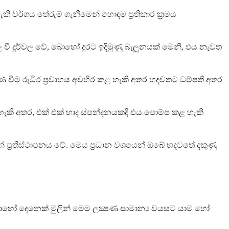
 වර්ගය තේරුම් ගැනීමෙන් හොඳම ප්‍රතිකාර ක්‍රමය
ල වී දුර්වල වේ, බොහෝ දුරට ඉදිමුණු බැලුනයක් මෙනි, එය නැවත
වීම රුධිර ප්‍රවාහය අවහිර කළ හැකි අතර හදවතට ධම්පති අතර
නොහැකි අතර, එක් එක් හෘද ස්පන්දනයකදී එය පොම්ප කළ හැකි
න් ප්‍රතිස්ථාපනය වේ. මෙය ප්‍රධාන වශයෙන් ඔබේ හදවතේ දකුණු
ොහෝ දෙනෙක් මුලින් මෙම ලක්‍ෂණ සාමාන්‍ය වයසට යාම හෝ