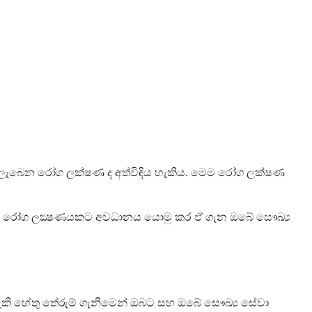
ක්නට ලැබෙන රෝග ලක්ෂණ ද අත්විඳිය හැකිය. මෙම රෝග ලක්ෂණ
ාමාන්‍ය රෝග ලක්‍ෂණයකට අවධානය යොමු කර ඒ ගැන ඔබේ සෞඛ්‍ය
හැකි හේතු තේරුම් ගැනීමෙන් ඔබට සහ ඔබේ සෞඛ්‍ය සේවා