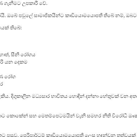
රණ ගැනීමට උපකාරී වේ.
ි. ඔබේ පවුලේ සාමාජිකයින්ට කාඩියොමයොපති තිබේ නම්, ඔබටද
යක් තිබේ:
ොත්, සීනි රෝගය
ාකාරී යන දෙකම
කරණ රෝග
ාර
ිය. දිගුකාලීන මධ්‍යසාර භාවිතය හොඳින් දන්නා හේතුවක් වන 
 ඒවාට කොකේන් සහ මෙතම්පෙටමයින් වැනි සමහර නීති විරෝධී ඖෂ
ක කලකට පසුව, පෙරිපාර්ටම් කාඩියොමයොපති ලෙස හඳුන්වන තත්වය