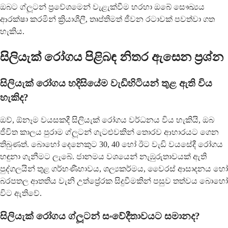
ඔබට ග්ලූටන් ප්‍රවේශමෙන් වැළැක්වීම හරහා ඔබේ සෞඛ්‍යය
ආරක්ෂා කරමින් ක්‍රියාශීලී, තෘප්තිමත් ජීවන රටාවක් පවත්වා ගත
හැකිය.
සිලියැක් රෝගය පිළිබඳ නිතර ඇසෙන ප්‍රශ්න
සිලියැක් රෝගය හදිසියේම වැඩිහිටියන් තුළ ඇති විය
හැකිද?
ඔව්, ඕනෑම වයසකදී සිලියැක් රෝගය වර්ධනය විය හැකියි, ඔබ
ජීවිත කාලය පුරාම ග්ලූටන් ගැටළුවකින් තොරව ආහාරයට ගෙන
තිබුණත්. බොහෝ දෙනෙකුට 30, 40 හෝ ඊට වැඩි වයසේදී රෝගය
හඳුනා ගැනීමට ලැබේ. ජානමය වශයෙන් නැඹුරුතාවයක් ඇති
පුද්ගලයින් තුළ ගර්භණීභාවය, ශල්‍යකර්මය, වෛරස් ආසාදනය හෝ
බරපතල ආතතිය වැනි උත්ප්‍රේරක සිදුවීමකින් පසුව තත්වය බොහෝ
විට ඇතිවේ.
සිලියැක් රෝගය ග්ලූටන් සංවේදීතාවයට සමානද?