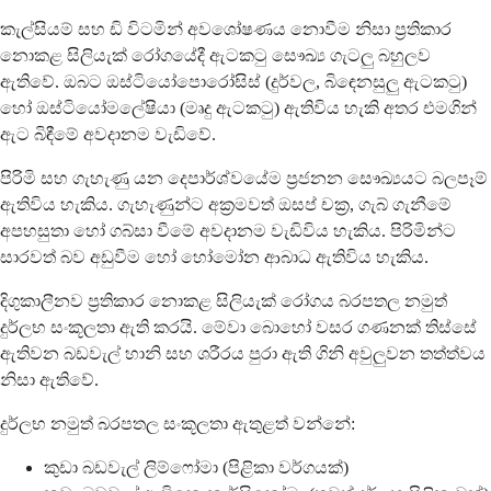
කැල්සියම් සහ ඩි විටමින් අවශෝෂණය නොවීම නිසා ප්‍රතිකාර
නොකළ සිලියැක් රෝගයේදී ඇටකටු සෞඛ්‍ය ගැටලු බහුලව
ඇතිවේ. ඔබට ඔස්ටියෝපොරෝසිස් (දුර්වල, බිඳෙනසුලු ඇටකටු)
හෝ ඔස්ටියෝමලේෂියා (මෘදු ඇටකටු) ඇතිවිය හැකි අතර එමගින්
ඇට බිඳීමේ අවදානම වැඩිවේ.
පිරිමි සහ ගැහැණු යන දෙපාර්ශ්වයේම ප්‍රජනන සෞඛ්‍යයට බලපෑම්
ඇතිවිය හැකිය. ගැහැණුන්ට අක්‍රමවත් ඔසප් චක්‍ර, ගැබ් ගැනීමේ
අපහසුතා හෝ ගබ්සා වීමේ අවදානම වැඩිවිය හැකිය. පිරිමින්ට
සාරවත් බව අඩුවීම හෝ හෝමෝන ආබාධ ඇතිවිය හැකිය.
දිගුකාලීනව ප්‍රතිකාර නොකළ සිලියැක් රෝගය බරපතල නමුත්
දුර්ලභ සංකූලතා ඇති කරයි. මේවා බොහෝ වසර ගණනක් තිස්සේ
ඇතිවන බඩවැල් හානි සහ ශරීරය පුරා ඇති ගිනි අවුලුවන තත්ත්වය
නිසා ඇතිවේ.
දුර්ලභ නමුත් බරපතල සංකූලතා ඇතුළත් වන්නේ:
කුඩා බඩවැල් ලිම්ෆෝමා (පිළිකා වර්ගයක්)