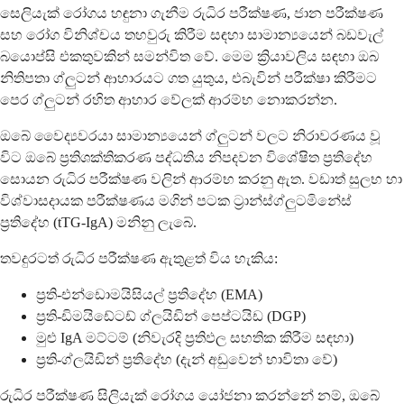
සෙලියැක් රෝගය හඳුනා ගැනීම රුධිර පරීක්ෂණ, ජාන පරීක්ෂණ
සහ රෝග විනිශ්චය තහවුරු කිරීම සඳහා සාමාන්‍යයෙන් බඩවැල්
බයොප්සි එකතුවකින් සමන්විත වේ. මෙම ක්‍රියාවලිය සඳහා ඔබ
නිතිපතා ග්ලුටන් ආහාරයට ගත යුතුය, එබැවින් පරීක්ෂා කිරීමට
පෙර ග්ලුටන් රහිත ආහාර වේලක් ආරම්භ නොකරන්න.
ඔබේ වෛද්‍යවරයා සාමාන්‍යයෙන් ග්ලුටන් වලට නිරාවරණය වූ
විට ඔබේ ප්‍රතිශක්තිකරණ පද්ධතිය නිපදවන විශේෂිත ප්‍රතිදේහ
සොයන රුධිර පරීක්ෂණ වලින් ආරම්භ කරනු ඇත. වඩාත් සුලභ හා
විශ්වාසදායක පරීක්ෂණය මගින් පටක ට්‍රාන්ස්ග්ලුටමිනේස්
ප්‍රතිදේහ (tTG-IgA) මනිනු ලැබේ.
තවදුරටත් රුධිර පරීක්ෂණ ඇතුළත් විය හැකිය:
ප්‍රති-එන්ඩොමයිසියල් ප්‍රතිදේහ (EMA)
ප්‍රති-ඩිමයිඩේටඩ් ග්ලයිඩින් පෙප්ටයිඩ (DGP)
මුළු IgA මට්ටම් (නිවැරදි ප්‍රතිඵල සහතික කිරීම සඳහා)
ප්‍රති-ග්ලයිඩින් ප්‍රතිදේහ (දැන් අඩුවෙන් භාවිතා වේ)
රුධිර පරීක්ෂණ සිලියැක් රෝගය යෝජනා කරන්නේ නම්, ඔබේ