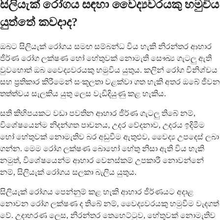
සිලියැක් රෝගය සඳහා වෛද්‍යවරයකු හමුවිය
යුත්තේ කවදාද?
ඔබට සිලියැක් රෝගය සමඟ සම්බන්ධ විය හැකි නිරන්තර ආහාර
ජීර්ණ රෝග ලක්ෂණ හෝ හේතුවක් නොමැති සෞඛ්‍ය ගැටලු ඇති
වුවහොත් ඔබ වෛද්‍යවරයකු හමුවිය යුතුය. කලින් රෝග විනිශ්චය
සහ ප්‍රතිකාර කිරීමෙන් සංකූලතා වළක්වා ගත හැකි අතර ඔබේ ජීවන
තත්ත්වය සැලකිය යුතු ලෙස වැඩිදියුණු කළ හැකිය.
සති කිහිපයකට වඩා පවතින ආහාර ජීර්ණ ගැටලු තිබේ නම්,
විශේෂයෙන්ම නිදන්ගත පාචනය, උදර වේදනාව, උදරය ඉදිමීම
හෝ හේතුවක් නොමැතිව බර අඩුවීම ඇතුළුව, වෛද්‍ය උපදෙස් ලබා
ගන්න. මෙම රෝග ලක්ෂණ බොහෝ හේතු නිසා ඇති විය හැකි
නමුත්, විශේෂයෙන්ම ආහාර වෙනස්කම් උපකාරී නොවන්නේ
නම්, සිලියැක් රෝගය සලකා බැලිය යුතුය.
සිලියැක් රෝගය පෙන්නුම් කළ හැකි ආහාර ජීර්ණයට අදාළ
නොවන රෝග ලක්ෂණ ද තිබේ නම්, වෛද්‍යවරයකු හමුවීම වැදගත්
වේ. උදාහරණ ලෙස, නිරන්තර තෙහෙට්ටුව, හේතුවක් නොමැතිව