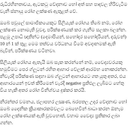
රුධිරහීනතාවය, ඇටකටු වේදනාව හෝ අත් සහ පාදවල හිරිවැටීම
වැනි ස්නායු රෝග ලක්ෂණ ඇතුළත් වේ.
ඔබේ පවුලේ සාමාජිකයෙකුට සිලියැක් රෝගය තිබේ නම්, රෝග
ලක්ෂණ නොමැති වුවද, පරීක්ෂණයක් කර ගැනීම සලකා බලන්න.
පළමු උපාධි ඥාතීන්ට (දෙමාපියන්, සහෝදර සහෝදරියන්, දරුවන්)
10 න් 1 ක් තුළ මෙම තත්වය වර්ධනය වීමේ අවදානමක් ඇති
බැවින්, පරීක්ෂණය වටිනවා.
සිලියැක් රෝගය ඇතැයි ඔබ සැක කරන්නේ නම්, වෛද්‍යවරයකු
හමුවීමට පෙර ග්ලූටන් රහිත ආහාර වේලක් ආරම්භ නොකරන්න.
නිවැරදි පරීක්ෂණ සඳහා ඔබ ග්ලූටන් ආහාරයට ගත යුතු අතර, එය
ආහාරයෙන් ඉවත් කිරීමෙන් වැරදි negative ප්‍රතිඵල ලැබීමට හේතු
විය හැකි අතර රෝග විනිශ්චය දුෂ්කර කරයි.
නිරන්තර වමනය, ජලාපහර ලක්‍ෂණ, බරපතල උදර වේදනාව හෝ
ඔබේ දෛනික ක්‍රියාකාරකම්වලට බෙහෙවින් බාධා කරන ඕනෑම
රෝග ලක්ෂණයක් ඇති වුවහොත්, වහාම වෛද්‍ය ප්‍රතිකාර ලබා
ගන්න.