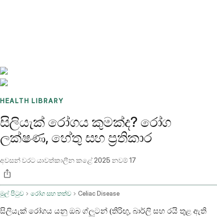
Benchmarks
Stories
FAQ
Sign up / Log in
HEALTH LIBRARY
සිලියැක් රෝගය කුමක්ද? රෝග
ලක්ෂණ, හේතු සහ ප්‍රතිකාර
අවසන් වරට යාවත්කාලීන කළේ
2025 නවම් 17
මුල් පිටුව
රෝග සහ තත්ව
Celiac Disease
සිලියැක් රෝගය යනු ඔබ ග්ලුටන් (තිරිඟු, බාර්ලි සහ රයි තුළ ඇති