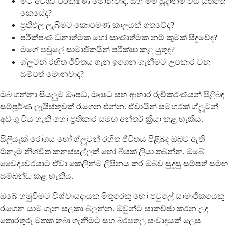
මට අවශ්‍ය පරීක්ෂණ මොනවාද, සහ මම සූදානම් විය යුත්තේ
කෙසේද?
ප්‍රතිඵල ලැබීමට කොපමණ කාලයක් ගතවේද?
පරීක්ෂණ ධනාත්මක හෝ ඍණාත්මක නම් කුමක් සිදුවේද?
මගේ පවුලේ සාමාජිකයින් පරීක්ෂා කළ යුතුද?
ග්ලූටන් රහිත ජීවිතය ගැන ඉගෙන ගැනීමට උපකාර වන
සම්පත් මොනවාද?
ඔබ ගන්නා සියලුම ඖෂධ, ඖෂධ සහ ආහාර රුචිකරණයන් පිළිබඳ
සම්පූර්ණ ලැයිස්තුවක් රැගෙන එන්න. ඒවායින් සමහරක් ග්ලූටන්
අඩංගු විය හැකි හෝ ප්‍රතිකාර සමඟ අන්තර් ක්‍රියා කළ හැකිය.
සිලියැක් රෝගය හෝ ග්ලූටන් රහිත ජීවිතය පිළිබඳ ඔබට ඇති
ඕනෑම නිශ්චිත කනස්සල්ලක් හෝ බියක් ලියා තබන්න. ඔබේ
වෛද්‍යවරයාට ඒවා කෙලින්ම ලිපිනය කර ඔබව සුදුසු සම්පත් සමඟ
සම්බන්ධ කළ හැකිය.
ඔබේ හමුවීමට විශ්වාසදායක මිතුරෙකු හෝ පවුලේ සාමාජිකයෙකු
රැගෙන යාම ගැන සලකා බලන්න. ඔවුන්ට සාකච්ඡා කරන ලද
තොරතුරු මතක තබා ගැනීමට සහ බරපතල සංවාදයක් ලෙස