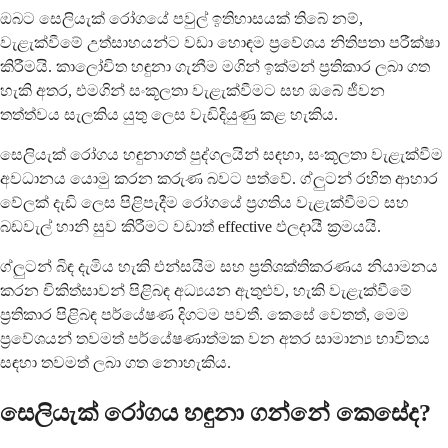
ඔබට සෙලියැක් රෝගයේ පවුල් ඉතිහාසයක් තිබේ නම්,
වැළැක්වීමේ උත්සාහයන්ට වඩා හොඳම ප්‍රවේශය නිතිපතා පරීක්ෂා
කිරීමයි. කාලෝචිත හඳුනා ගැනීම මගින් ඉක්මන් ප්‍රතිකාර ලබා ගත
හැකි අතර, එමගින් සංකූලතා වැළැක්වීමට සහ ඔබේ ජීවන
තත්ත්වය සැලකිය යුතු ලෙස වැඩිදියුණු කළ හැකිය.
සෙලියැක් රෝගය හඳුනාගත් පුද්ගලයින් සඳහා, සංකූලතා වැළැක්වීම
අවධානය යොමු කරන කරුණ බවට පත්වේ. ග්ලුටන් රහිත ආහාර
වේලක් දැඩි ලෙස පිළිපැදීම රෝගයේ ප්‍රගතිය වැළැක්වීමට සහ
බඩවැල් හානි සුව කිරීමට වඩාත් effective ඵලදායී ක්‍රමයයි.
ග්ලුටන් බිඳ දැමිය හැකි එන්සයිම සහ ප්‍රතිශක්තිකරණය නියාමනය
කරන චිකිත්සාවන් පිළිබඳ අධ්‍යයන ඇතුළුව, හැකි වැළැක්වීමේ
ප්‍රතිකාර පිළිබඳ පර්යේෂණ දිගටම පවතී. කෙසේ වෙතත්, මෙම
ප්‍රවේශයන් තවමත් පර්යේෂණාත්මක වන අතර සාමාන්‍ය භාවිතය
සඳහා තවමත් ලබා ගත නොහැකිය.
සෙලියැක් රෝගය හඳුනා ගන්නේ කෙසේද?