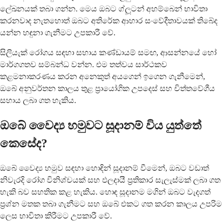
ලේඛනයක් තබා ගන්න. මෙය ඔබට ග්ලූටන් අහම්බෙන් භාවිතා
කරනවාද නැතහොත් ඔබට අතිරේක ආහාර සංවේදීතාවයක් තිබේද
යන්න හඳුනා ගැනීමට උපකාරී වේ.
සිලියැක් රෝගය සඳහා සහාය කණ්ඩායම් සමඟ, ආසන්නයේ හෝ
මාර්ගගතව සම්බන්ධ වන්න. එම තත්වය සාර්ථකව
කළමනාකරණය කරන අනෙකුත් අයගෙන් ඉගෙන ගැනීමෙන්,
ඔබේ අනුවර්තන කාලය තුළ ප්‍රායෝගික උපදෙස් සහ චිත්තවේගීය
සහාය ලබා ගත හැකිය.
ඔබේ වෛද්‍ය හමුවට සූදානම් විය යුත්තේ
කෙසේද?
ඔබේ වෛද්‍ය හමුව සඳහා හොඳින් සූදානම් වීමෙන්, ඔබට වඩාත්
නිවැරදි රෝග විනිශ්චයක් සහ ඵලදායී ප්‍රතිකාර සැලැස්මක් ලබා ගත
හැකි බව සහතික කළ හැකිය. හොඳ සූදානම මගින් ඔබට වැදගත්
ප්‍රශ්න මතක තබා ගැනීමට සහ ඔබේ එකට ගත කරන කාලය උපරිම
ලෙස භාවිතා කිරීමට උපකාරී වේ.