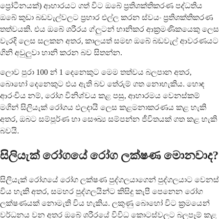
ප්‍රෝටීනයක්) ආහාරයට ගත් විට ඔබේ ප්‍රතිශක්තිකරණ පද්ධතිය
ඔබේ කුඩා බඩවැල්වලට ප්‍රහාර එල්ල කරන ස්වයං ප්‍රතිශක්තිකරණ
තත්වයකි. එය ඔබේ ශරීරය ග්ලුටන් හානිකර ආක්‍රමණිකයෙකු ලෙස
වැරදි ලෙස සලකන අතර, කාලයත් සමඟ ඔබේ බඩවැල් ආවරණයට
ගිනි අවුලුවා හානි කරන බව සිතන්න.
ලොව පුරා 100 න් 1 දෙනෙකුට මෙම තත්වය බලපාන අතර,
බොහෝ දෙනෙකුට එය ඇති බව තේරුම් ගත නොහැකිය. හොඳ
ආරංචිය නම්, රෝග විනිශ්චය කළ පසු, ආහාරමය වෙනස්කම්
මගින් සිලියැක් රෝගය ඵලදායි ලෙස කළමනාකරණය කළ හැකි
අතර, ඔබට සම්පූර්ණ හා සෞඛ්‍ය සම්පන්න ජීවිතයක් ගත කළ හැකි
බවයි.
සිලියැක් රෝගයේ රෝග ලක්ෂණ මොනවාද?
සිලියැක් රෝගයේ රෝග ලක්ෂණ පුද්ගලයාගෙන් පුද්ගලයාට වෙනස්
විය හැකි අතර, සමහර පුද්ගලයින්ට කිසිදු කැපී පෙනෙන රෝග
ලක්ෂණයක් නොමැති විය හැකිය. ලකුණු බොහෝ විට ක්‍රමයෙන්
වර්ධනය වන අතර ඔබේ ශරීරයේ විවිධ කොටස්වලට බලපෑම් කළ