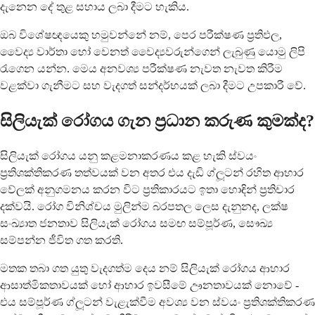
දැනෙන දේ තුළ සහාය ලබා දීමට හැකිය.
ඔබ විශේෂඥයෙකු හමුවන්නේ නම්, පෙර පරීක්ෂණ ප්‍රතිඵල,
වෛද්‍ය වාර්තා හෝ වෙනත් වෛද්‍යවරුන්ගෙන් ලැබුණු යොමු ලිපි
රැගෙන යන්න. මෙය අනවශ්‍ය පරීක්ෂණ නැවත නැවත කිරීම
වළක්වා ගැනීමට සහ වැදගත් සන්දර්භයක් ලබා දීමට උපකාරී වේ.
සිලියැක් රෝගය ගැන ප්‍රධාන කරුණ කුමක්ද?
සිලියැක් රෝගය යනු කළමනාකරණය කළ හැකි ස්වයං
ප්‍රතිශක්තිකරණ තත්වයක් වන අතර එය දැඩි ග්ලූටන් රහිත ආහාර
වේලක් අනුගමනය කරන විට ප්‍රතිකාරයට ඉතා හොඳින් ප්‍රතිචාර
දක්වයි. රෝග විනිශ්චය මුලින්ම බරපතල ලෙස දැනුනද, ලක්ෂ
සංඛ්‍යාත ජනතාව සිලියැක් රෝගය සමඟ සම්පූර්ණ, සෞඛ්‍ය
සම්පන්න ජීවිත ගත කරති.
මතක තබා ගත යුතු වැදගත්ම දෙය නම් සිලියැක් රෝගය ආහාර
ආසාත්මිකතාවයක් හෝ ආහාර ඉවසීමේ ඌනතාවයක් නොවේ -
එය සම්පූර්ණ ග්ලූටන් වැළැක්වීම අවශ්‍ය වන ස්වයං ප්‍රතිශක්තිකරණ