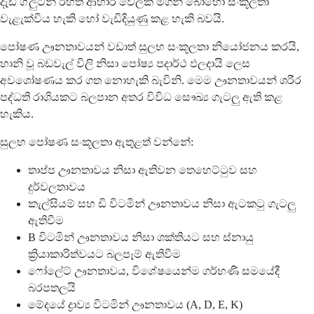
දැඩි ග්ලුටන් රහිත ආහාර වේලක් මගින් බොහෝ සංකූලතා
වැළැක්විය හැකි හෝ වැඩිදියුණු කළ හැකි බවයි.
පෝෂණ ඌනතාවයන් වඩාත් සුලභ සංකූලතා නියෝජනය කරයි,
හානි වූ බඩවැල් විලි නිසා පෝෂ්‍ය පදාර්ථ ඵලදායි ලෙස
අවශෝෂණය කර ගත නොහැකි බැවිනි. මෙම ඌනතාවයන් ශරීර
පද්ධති රාශියකට බලපාන අතර විවිධ සෞඛ්‍ය ගැටලු ඇති කළ
හැකිය.
සුලභ පෝෂණ සංකූලතා ඇතුළත් වන්නේ:
තාප්ප ඌනතාවය නිසා ඇතිවන තෙහෙට්ටුව සහ
දුර්වලතාවය
කැල්සියම් සහ ඩි විටමින් ඌනතාවය නිසා ඇටකටු ගැටලු
ඇතිවීම
B විටමින් ඌනතාවය නිසා ශක්තියට සහ ස්නායු
ක්‍රියාකාරිත්වයට බලපෑම් ඇතිවීම
ෆෝලේට් ඌනතාවය, විශේෂයෙන්ම ගර්භණී සමයේදී
බරපතලයි
මේදයේ ද්‍රාව්‍ය විටමින් ඌනතාවය (A, D, E, K)