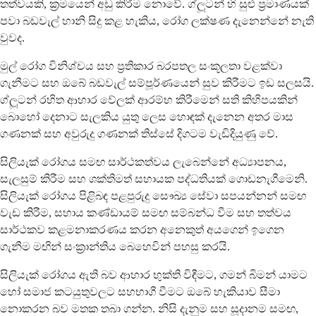
තත්වයකි, ක්‍රමයෙන් අඩු කිරීම නොවේ. ග්ලූටන් හි සුළු ප්‍රමාණයක්
පවා බඩවැල් හානි සිදු කළ හැකිය, රෝග ලක්ෂණ දැනෙන්නේ නැති
වුවද.
මුල් රෝග විනිශ්චය සහ ප්‍රතිකාර බරපතල සංකූලතා වළක්වා
ගැනීමට සහ ඔබේ බඩවැල් සම්පූර්ණයෙන් සුව කිරීමට ඉඩ සලසයි.
ග්ලූටන් රහිත ආහාර වේලක් ආරම්භ කිරීමෙන් සති කිහිපයකින්
බොහෝ දෙනාට සැලකිය යුතු ලෙස හොඳක් දැනෙන අතර මාස
ගණනක් සහ අවුරුදු ගණනක් තිස්සේ දිගටම වැඩිදියුණු වේ.
සිලියැක් රෝගය සමඟ සාර්ථකත්වය ලැබෙන්නේ අධ්‍යාපනය,
සැලසුම් කිරීම සහ ශක්තිමත් සහායක පද්ධතියක් ගොඩනැගීමෙනි.
සිලියැක් රෝගය පිළිබඳ පළපුරුදු සෞඛ්‍ය සේවා සපයන්නන් සමඟ
වැඩ කිරීම, සහාය කණ්ඩායම් සමඟ සම්බන්ධ වීම සහ තත්වය
සාර්ථකව කළමනාකරණය කරන අනෙකුත් අයගෙන් ඉගෙන
ගැනීම මඟින් සංක්‍රාන්තිය බෙහෙවින් පහසු කරයි.
සිලියැක් රෝගය ඇති බව ආහාර භුක්ති විඳීමට, ගමන් බිමන් යාමට
හෝ සමාජ කටයුතුවලට සහභාගී වීමට ඔබේ හැකියාව සීමා
නොකරන බව මතක තබා ගන්න. නිසි දැනුම සහ සූදානම සමඟ,