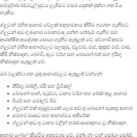
සම්පූර්ණ බඩවැල් සුවය ලැබීමට වසර දෙකක් දක්වා ගත විය
හැකිය.
ග්ලූටන් රහිත ආහාර වේලක් අනුගමනය කිරීම ඉගෙන ගැනීමට
ග්ලූටන් අඩංගු ආහාර මොනවාද යන්න තේරුම් ගැනීම සහ
ආරක්ෂිත ආදේශක සොයා ගැනීම ඇතුළත් වේ. ස්වභාවිකවම
ග්ලූටන් රහිත ආහාරවලට පලතුරු, එළවළු, මස්, කුකුළු මස්, මාළු,
කිරි නිෂ්පාදන, බෝංචි, ඇට වර්ග සහ බොහෝ බත් සහ ඉරිඟු
නිෂ්පාදන ඇතුළත් වේ.
ඔබ වළක්වා ගත යුතු ආහාරවලට ඇතුළත් වන්නේ:
තිරිඟු, බාර්ලි, රයි සහ ට්‍රිටිකල්
බොහෝ පාන්, පැස්ටා, ධාන්‍ය වර්ග සහ බේක් කළ ආහාර
බියර් සහ මෝල්ට් බීම
ග්ලූටන් එක් අමුද්‍රව්‍යයක් ලෙස අඩංගු බොහෝ සැකසූ ආහාර
සමහර ඖෂධ සහ ආහාරමය අතිරේක
ග්ලූටන් අඩංගු ධාන්‍ය වලින් හරස්-ආසාදනය වූ නිෂ්පාදන
ආහාර ලේබල් කියවීම අත්‍යවශ්‍ය වේ, මන්ද ග්ලූටන් සෝයා සෝස්,