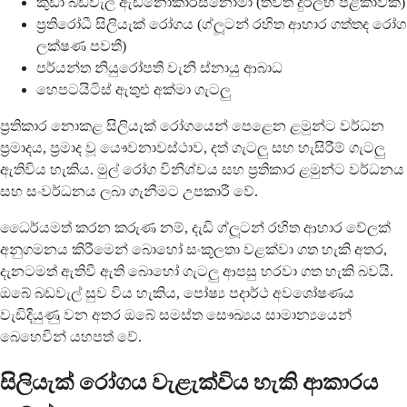
කුඩා බඩවැල් ඇඩිනොකාර්සිනෝමා (තවත් දුර්ලභ පිළිකාවක්)
ප්‍රතිරෝධී සිලියැක් රෝගය (ග්ලූටන් රහිත ආහාර ගත්තද රෝග
ලක්ෂණ පවතී)
පර්යන්ත නියුරෝපති වැනි ස්නායු ආබාධ
හෙපටයිටිස් ඇතුළු අක්මා ගැටලු
ප්‍රතිකාර නොකළ සිලියැක් රෝගයෙන් පෙළෙන ළමුන්ට වර්ධන
ප්‍රමාදය, ප්‍රමාද වූ යෞවනාවස්ථාව, දත් ගැටලු සහ හැසිරීම් ගැටලු
ඇතිවිය හැකිය. මුල් රෝග විනිශ්චය සහ ප්‍රතිකාර ළමුන්ට වර්ධනය
සහ සංවර්ධනය ලබා ගැනීමට උපකාරී වේ.
ධෛර්යමත් කරන කරුණ නම්, දැඩි ග්ලූටන් රහිත ආහාර වේලක්
අනුගමනය කිරීමෙන් බොහෝ සංකූලතා වළක්වා ගත හැකි අතර,
දැනටමත් ඇතිවී ඇති බොහෝ ගැටලු ආපසු හරවා ගත හැකි බවයි.
ඔබේ බඩවැල් සුව විය හැකිය, පෝෂ්‍ය පදාර්ථ අවශෝෂණය
වැඩිදියුණු වන අතර ඔබේ සමස්ත සෞඛ්‍යය සාමාන්‍යයෙන්
බෙහෙවින් යහපත් වේ.
සිලියැක් රෝගය වැළැක්විය හැකි ආකාරය