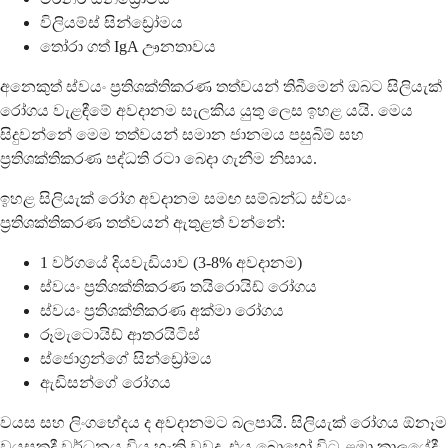
විලියම්ස් සින්ඩ්‍රෝමය
තෝරා ගත් IgA ඌනතාවය
අනෙකුත් ස්වයං ප්‍රතිශක්තිකරණ තත්වයන් තිබීමෙන් ඔබට සිලියැක්
රෝගය වැළඳීමේ අවදානම සැලකිය යුතු ලෙස ඉහළ යයි. මෙය
සිදුවන්නේ මෙම තත්වයන් සමාන ජානමය පසුබිම් සහ
ප්‍රතිශක්තිකරණ පද්ධති රටා බෙදා ගැනීම නිසාය.
ඉහළ සිලියැක් රෝග අවදානම සමඟ සම්බන්ධ ස්වයං
ප්‍රතිශක්තිකරණ තත්වයන් ඇතුළත් වන්නේ:
1 වර්ගයේ දියවැඩියාව (3-8% අවදානම)
ස්වයං ප්‍රතිශක්තිකරණ තයිරොයිඩ් රෝගය
ස්වයං ප්‍රතිශක්තිකරණ අක්මා රෝගය
රූමැටොයිඩ් ආතරයිටිස්
ස්ජොග්‍රන්ගේ සින්ඩ්‍රෝමය
ඇඩිසන්ගේ රෝගය
වයස සහ ලිංගභේදය ද අවදානමට බලපායි. සිලියැක් රෝගය ඕනෑම
වයසකදී වර්ධනය විය හැකි වුවද, එය බොහෝ විට ළමා කාලයේදී