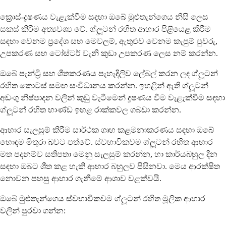
ක්‍රොස්-දූෂණය වැළැක්වීම සඳහා ඔබේ මුළුතැන්ගෙය නිසි ලෙස
සකස් කිරීම අත්‍යවශ්‍ය වේ. ග්ලූටන් රහිත ආහාර පිළියෙළ කිරීම
සඳහා වෙනම ප්‍රදේශ සහ මෙවලම්, ඇතුළුව වෙනම කැපුම් පුවරු,
උපකරණ සහ ටෝස්ටර් වැනි කුඩා උපකරණ ලෙස නම් කරන්න.
ඔබේ පැන්ට්‍රි සහ ශීතකරණය පැහැදිලිව ලේබල් කරන ලද ග්ලූටන්
රහිත කොටස් සමඟ සංවිධානය කරන්න. ඉහළින් ඇති ග්ලූටන්
අඩංගු නිෂ්පාදන වලින් කුඩු වැටීමෙන් දූෂණය වීම වැළැක්වීම සඳහා
ග්ලූටන් රහිත භාණ්ඩ ඉහළ රාක්කවල ගබඩා කරන්න.
ආහාර සැලසුම් කිරීම සාර්ථක ගෘහ කළමනාකරණය සඳහා ඔබේ
හොඳම මිතුරා බවට පත්වේ. ස්වභාවිකවම ග්ලූටන් රහිත ආහාර
මත පදනම්ව සතිපතා මෙනු සැලසුම් කරන්න, හා කාර්යබහුල දින
සඳහා ඔබට ශීත කළ හැකි ආහාර බහුලව පිසිනවා. මෙය ආරක්ෂිත
නොවන පහසු ආහාර ගැනීමේ ආශාව වළක්වයි.
ඔබේ මුළුතැන්ගෙය ස්වභාවිකවම ග්ලූටන් රහිත මූලික ආහාර
වලින් පුරවා ගන්න: