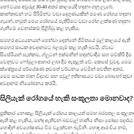
හෝ වයස අවුරුදු 30-40 අතර කාලයේදී හඳුනා ගනු ලැබේ.
කාන්තාවන් හට පිරිමින්ට වඩා දෙගුණයකින් පමණ රෝගය හඳුනා
ගැනේ, නමුත් මෙය රෝගයේ පැතිරීමට වඩා රෝග ලක්ෂණ හඳුනා
ගැනීමේ වෙනස්කම් පිළිබිඹු කළ හැකිය.
සමහර අධ්‍යයනයන් පෙන්වා දෙන්නේ ජීවිතයේ මුල් කාලයේ ඇති
සමහර සාධක අවදානමට බලපෑම් කළ හැකි බවයි, ඒවාට
සිසේරියන් සැත්කම, ග්ලුටන් ඉක්මනින් හඳුන්වාදීම සහ මව්කිරි දීම
වෙනුවට ෆෝමුලා ආහාර ලබා දීම ඇතුළත් වේ. කෙසේ වුවද, මෙම
ක්ෂේත්‍රයේ පර්යේෂණ තවමත් වර්ධනය වෙමින් පවතින අතර,
මෙම සාධක ජාන විද්‍යාව සහ පවුල් ඉතිහාසයට වඩා බොහෝ කුඩා
අවදානම් නියෝජනය කරයි.
සිලියැක් රෝගයේ හැකි සංකූලතා මොනවාද?
ප්‍රතිකාර නොකළ සිලියැක් රෝගය කාලයත් සමඟ බරපතල සංකූලතා
ඇති කළ හැකිය, මන්ද ඇතිවන බඩවැල් හානිය නිසා පෝෂ්‍ය පදාර්ථ
හොඳින් අවශෝෂණය වීම වළක්වන බැවිනි. හොඳ ආරංචිය නම්,