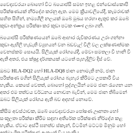
වෛද්‍යවරයා බොහෝ විට බයොප්සි සමඟ ඉහළ එන්ඩොස්කොපි
පරීක්ෂණයක් නිර්දේශ කරනු ඇත. මෙම ක්‍රියාවලියේදී, කැමරාවක්
සහිත සිහින්, නම්‍යශීලී නලයක් ඔබේ මුඛය හරහා ඇතුළු කර ඔබේ
කුඩා අන්ත්‍රය පරීක්ෂා කර කුඩා පටක ናሙና ලබා ගනී.
බයොප්සි පරීක්ෂණයෙන් ඔබේ ආහාර රුචිකරණය උරා ගන්නා
කුඩා ඇඟිලි හැඩැති ව්‍යුහයන් වන බඩවැල් විලි වල ලක්ෂණාත්මක
වෙනස්කම් සොයයි. සිලියැක් රෝගයේදී, මේවා සමතලා වී හානි වී
ඇති අතර, එය ක්ෂුද්‍ර දර්ශකයක් යටතේ පැහැදිලිව දිස් වේ.
ඔබට HLA-DQ2 හෝ HLA-DQ8 ජාන නොමැති නම්, ජාන
පරීක්ෂණ මගින් සිලියැක් රෝගය බැහැර කිරීමට උපකාරී විය
හැකිය. කෙසේ වෙතත්, බොහෝ පුද්ගලයින් මෙම ජාන රැගෙන යන
අතර එම තත්වය වර්ධනය නොවන බැවින්, මෙම ජාන තිබීමෙන්
ඔබට සිලියැක් රෝගය ඇති බව අදහස් නොවේ.
කිසිම අවස්ථාවක, ඔබේ වෛද්‍යවරයා පෝෂණ ඌනතා හෝ
සංකූලතා පරීක්ෂා කිරීම සඳහා අතිරේක පරීක්ෂණ නිර්දේශ කළ
හැකිය. ඒවාට අස්ථි ඝනත්ව ස්කෑන්, විටමින් මට්ටම් මිනුම් හෝ
අක්මා ශ්‍රිත පරීක්ෂණ ඇතුළත් විය හැකිය.