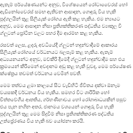
ඇතැම් පර්යේෂණයන්ට අනුව, විශේෂයෙන් රෝටාවෛරස් හෝ
ඇඩිනෝවෛරස් සමඟ ඇතිවන ආසාදන, ගොදුරු විය හැකි
පුද්ගලයින් තුළ සිලියැක් රෝගය ඇති කළ හැකිය. එම න්‍යායට
අනුව, මෙම ආසාදන නිසා ප්‍රතිශක්තිකරණ පද්ධතිය ව්‍යාකූල වී
ග්ලුටන් ප්‍රෝටීන වලට පහර දීම ආරම්භ කළ හැකිය.
රසවත් ලෙස, ළදරු අවධියේදී ග්ලුටන් හඳුන්වාදීමේ ආකාරය
සිලියැක් රෝගයේ වර්ධනයට බලපෑම් කළ හැකිය. ඇතැම්
අධ්‍යයනයන්ට අනුව, මව්කිරි දීමේදී ග්ලුටන් හඳුන්වාදීම සහ එය
ක්‍රමයෙන් කිරීමෙන් අවදානම අඩු කළ හැකි වුවද, මෙම පර්යේෂණ
ක්ෂේත්‍රය තවමත් වර්ධනය වෙමින් පවතී.
මෙම තත්වය ළමා කාලයේ සිට වැඩිහිටි ජීවිතය දක්වා ඕනෑම
වයසකදී වර්ධනය විය හැකිය. සමහර විට ශාරීරික හෝ
චිත්තවේගීය ආතතිය, ගර්භණීභාවය හෝ රෝගාබාධයකින් පසුව
එය පැන නගින අතර, ජානමය වශයෙන් ගොදුරු විය හැකි
පුද්ගලයින් තුළ මෙම සිදුවීම් නිසා ප්‍රතිශක්තිකරණ පද්ධතිය
උත්ප්‍රේරණය විය හැකි බව යෝජනා කරයි.