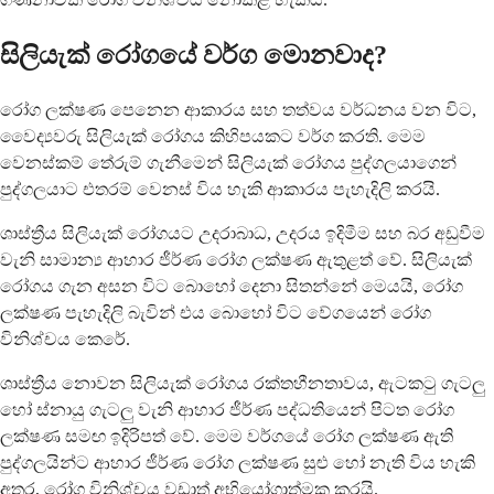
සිලියැක් රෝගයේ වර්ග මොනවාද?
රෝග ලක්ෂණ පෙනෙන ආකාරය සහ තත්වය වර්ධනය වන විට,
වෛද්‍යවරු සිලියැක් රෝගය කිහිපයකට වර්ග කරති. මෙම
වෙනස්කම් තේරුම් ගැනීමෙන් සිලියැක් රෝගය පුද්ගලයාගෙන්
පුද්ගලයාට එතරම් වෙනස් විය හැකි ආකාරය පැහැදිලි කරයි.
ශාස්ත්‍රීය සිලියැක් රෝගයට උදරාබාධ, උදරය ඉදිමීම සහ බර අඩුවීම
වැනි සාමාන්‍ය ආහාර ජීර්ණ රෝග ලක්ෂණ ඇතුළත් වේ. සිලියැක්
රෝගය ගැන අසන විට බොහෝ දෙනා සිතන්නේ මෙයයි, රෝග
ලක්ෂණ පැහැදිලි බැවින් එය බොහෝ විට වේගයෙන් රෝග
විනිශ්චය කෙරේ.
ශාස්ත්‍රීය නොවන සිලියැක් රෝගය රක්තහීනතාවය, ඇටකටු ගැටලු
හෝ ස්නායු ගැටලු වැනි ආහාර ජීර්ණ පද්ධතියෙන් පිටත රෝග
ලක්ෂණ සමඟ ඉදිරිපත් වේ. මෙම වර්ගයේ රෝග ලක්ෂණ ඇති
පුද්ගලයින්ට ආහාර ජීර්ණ රෝග ලක්ෂණ සුළු හෝ නැති විය හැකි
අතර, රෝග විනිශ්චය වඩාත් අභියෝගාත්මක කරයි.