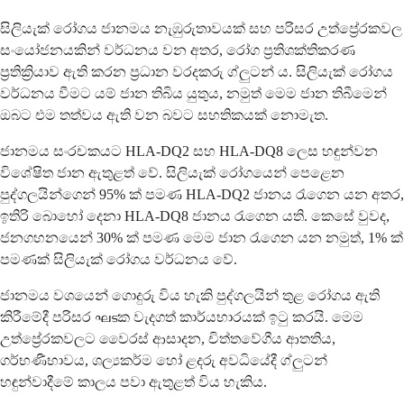
සිලියැක් රෝගය ජානමය නැඹුරුතාවයක් සහ පරිසර උත්ප්‍රේරකවල
සංයෝජනයකින් වර්ධනය වන අතර, රෝග ප්‍රතිශක්තිකරණ
ප්‍රතික්‍රියාව ඇති කරන ප්‍රධාන වරදකරු ග්ලුටන් ය. සිලියැක් රෝගය
වර්ධනය වීමට යම් ජාන තිබිය යුතුය, නමුත් මෙම ජාන තිබීමෙන්
ඔබට එම තත්වය ඇති වන බවට සහතිකයක් නොමැත.
ජානමය සංරචකයට HLA-DQ2 සහ HLA-DQ8 ලෙස හඳුන්වන
විශේෂිත ජාන ඇතුළත් වේ. සිලියැක් රෝගයෙන් පෙළෙන
පුද්ගලයින්ගෙන් 95% ක් පමණ HLA-DQ2 ජානය රැගෙන යන අතර,
ඉතිරි බොහෝ දෙනා HLA-DQ8 ජානය රැගෙන යති. කෙසේ වුවද,
ජනගහනයෙන් 30% ක් පමණ මෙම ජාන රැගෙන යන නමුත්, 1% ක්
පමණක් සිලියැක් රෝගය වර්ධනය වේ.
ජානමය වශයෙන් ගොදුරු විය හැකි පුද්ගලයින් තුළ රෝගය ඇති
කිරීමේදී පරිසර ഘടක වැදගත් කාර්යභාරයක් ඉටු කරයි. මෙම
උත්ප්‍රේරකවලට වෛරස් ආසාදන, චිත්තවේගීය ආතතිය,
ගර්භණීභාවය, ශල්‍යකර්ම හෝ ළදරු අවධියේදී ග්ලුටන්
හඳුන්වාදීමේ කාලය පවා ඇතුළත් විය හැකිය.