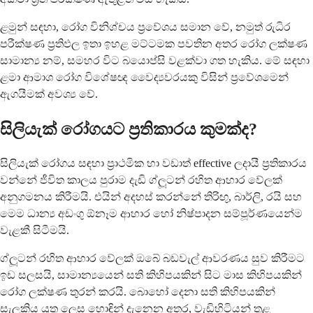
ළමුන් සඳහා, රෝග විනිශ්චය ප්‍රවේශය සමාන වේ, නමුත් රුධිර
පරීක්ෂණ ප්‍රතිඵල ඉතා ඉහළ මට්ටමක පවතින අතර රෝග ලක්ෂණ
සාමාන්‍ය නම්, සමහර විට බයොප්සි වළක්වා ගත හැකිය. මේ සඳහා
ළමා ආමාශ රෝග විශේෂඥ වෛද්‍යවරයකු විසින් ප්‍රවේශමෙන්
ඇගයීමක් අවශ්‍ය වේ.
සිලියැක් රෝගයට ප්‍රතිකාරය කුමක්ද?
සිලියැක් රෝගය සඳහා ප්‍රාථමික හා වඩාත් effective ලදායී ප්‍රතිකාරය
වන්නේ ජීවිත කාලය පුරාම දැඩි ග්ලූටන් රහිත ආහාර වේලක්
අනුගමනය කිරීමයි. එයින් අදහස් කරන්නේ තිරිඟු, බාර්ලි, රයි සහ
මෙම ධාන්‍ය අඩංගු ඕනෑම ආහාර හෝ නිෂ්පාදන සම්පූර්ණයෙන්ම
වැළකී සිටීමයි.
ග්ලූටන් රහිත ආහාර වේලක් ඔබේ බඩවැල් ආවරණය සුව කිරීමට
ඉඩ සලසයි, සාමාන්‍යයෙන් සති කිහිපයකින් සිට මාස කිහිපයකින්
රෝග ලක්ෂණ තුරන් කරයි. බොහෝ දෙනා සති කිහිපයකින්
සැලකිය යුතු ලෙස හොඳින් දැනෙන අතර, වැඩිහිටියන් තුළ