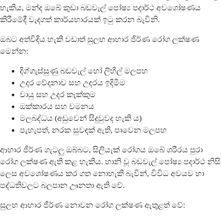
හැකිය, මන්ද ඔබේ කුඩා බඩවැල් පෝෂ්‍ය පදාර්ථ අවශෝෂණය
කිරීමේදී වැදගත් කාර්යභාරයක් ඉටු කරන බැවිනි.
ඔබට අත්විඳිය හැකි වඩාත් සුලභ ආහාර ජීර්ණ රෝග ලක්ෂණ
මෙන්න:
දිග්ගැස්සුණු බඩවැල් හෝ ලිහිල් මලපහ
උදර වේදනාව සහ උදරය ඉදිමීම
වායු සහ උදර කැක්කුම
ඔක්කාරය සහ වමනය
මලබද්ධය (අඩුවෙන් සිදුවුවද හැකි ය)
පැහැපත්, නරක සුවඳක් ඇති, පාවෙන මලපහ
ආහාර ජීර්ණ ගැටලු ඔබ්බට, සිලියැක් රෝගය ඔබේ ශරීරය පුරා
රෝග ලක්ෂණ ඇති කළ හැකිය. හානි වූ බඩවැල් පෝෂ්‍ය පදාර්ථ නිසි
ලෙස අවශෝෂණය කර ගත නොහැකි බැවින්, විවිධ අවයව හා
පද්ධතිවලට බලපාන ඌනතා ඇති වේ.
සුලභ ආහාර ජීර්ණ නොවන රෝග ලක්ෂණ ඇතුළත් වේ: