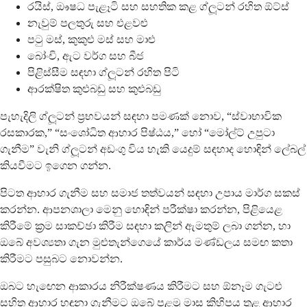
රයිස්, ඖෂධ පැළෑටි සහ සහතික කළ ග්ලූටන් රහිත ඕට්ස්
නැවුම් පලතුරු සහ එළවළු
පටු මස්, කුකුළු මස් සහ මාළු
බෝංචි, ඇට වර්ග සහ බීජ
පිළිස්සීම සඳහා ග්ලූටන් රහිත පිටි
ආරක්ෂිත කුළුබඩු සහ කුළුබඩු
පැහැදිලි ග්ලූටන් ප්‍රභවයන් සඳහා පමණක් නොව, “ස්වාභාවික
රසකාරක,” “සංශෝධිත ආහාර පිෂ්ඨය,” හෝ “මෝල්ට් උපුටා
ගැනීම” වැනි ග්ලූටන් අඩංගු විය හැකි යෙදුම් සඳහාද හොඳින් ලේබල්
කියවීමට ඉගෙන ගන්න.
පිටත ආහාර ගැනීම සහ සමාජ තත්වයන් සඳහා උපාය මාර්ග සකස්
කරන්න. ආපනශාලා මෙනු හොඳින් පරීක්ෂා කරන්න, පිළියෙළ
කිරීමේ ක්‍රම සාකච්ඡා කිරීම සඳහා කලින් ඇමතුම් ලබා ගන්න, හා
ඔබේ අවශ්‍යතා ගැන මුළුතැන්ගෙයේ කාර්ය මණ්ඩලය සමඟ කතා
කිරීමට පසුබට නොවන්න.
ඔබට හැඟෙන ආකාරය නිරීක්ෂණය කිරීමට සහ ඕනෑම ගැටළු
සහිත ආහාර හඳුනා ගැනීමට ඔබේ පළමු මාස කිහිපය තුළ ආහාර