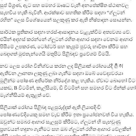
සුප් මිශ්‍රණ, ඇට සහ සමහර ඖෂධ වැනි අනපේක්ෂිත ස්ථානවල
සැඟවිය හැකි බැවිනි. ආරක්ෂාව සහතික කිරීම සඳහා “ග්ලූටන්
රහිත” ලෙස විශේෂයෙන් සලකුණු කර ඇති නිෂ්පාදන සොයන්න.
සාර්ථක ප්‍රතිකාර සඳහා හරස්-ආසාදනය වැළැක්වීම අත්‍යවශ්‍ය වේ.
එයින් අදහස් කරන්නේ ග්ලූටන් රහිත ආහාර සඳහා වෙනම ආහාර
පිසීමේ උපකරණ, ටෝස්ටර් සහ කැපුම් පුවරු භාවිතා කිරීම සහ
බෙදාගත් මුළුතැන්ගෙයි මතුපිට පිළිබඳව ප්‍රවේශම් වීමයි.
නව ලෙස රෝග විනිශ්චය කරන ලද සිලියාක් රෝගයේදී 흔히
ඇතිවන ඌනතා ලකුණු ලබා ගැනීම සඳහා ඔබේ වෛද්‍යවරයා
මුලින්ම පෝෂණ අතිරේක නිර්දේශ කළ හැකිය. ඒවාට බොහෝ විට
යකඩ, B විටමින්, කැල්සියම්, ඩී විටමින් සහ සමහර විට ජින්ක් හෝ
මැග්නීසියම් ඇතුළත් වේ.
සිලියාක් රෝගය පිළිබඳ පළපුරුද්දක් ඇති ලියාපදිංචි
පෝෂණවේදියෙකු සමඟ වැඩ කිරීම ඉතා ප්‍රයෝජනවත් විය හැකිය.
ඔවුන්ට සමබර ආහාර සැලසුම් කිරීමට, ග්ලූටන් හි සැඟවුණු
ප්‍රභවයන් හඳුනා ගැනීමට සහ ඔබ ග්ලූටන් රහිත ආහාර වේලකින්