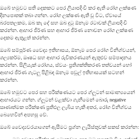
ඔබේ හමුවට සති දෙකකට පෙර ලියාපදිංචි කර ඇති රෝග ලක්ෂණ
දිනපොතක් තබා ගන්න. රෝග ලක්ෂණ ඇති වූ විට, ඒවායේ
බරපතලකම, ඔබ කෑ දේ සහ ඔබ දුටු ඕනෑම රටාවක් ලියාපදිංචි
කරන්න. ආහාර ජීර්ණ සහ ආහාර ජීර්ණ නොවන රෝග ලක්ෂණ
දෙකම ඇතුළත් කරන්න.
ඔබේ සම්පූර්ණ වෛද්‍ය ඉතිහාසය, ඕනෑම පෙර රෝග විනිශ්චයන්,
ශල්‍යකර්ම, ඖෂධ සහ ආහාර රුචිකරණයන් ඇතුළුව සම්පාදනය
කරන්න. සිලියැක් රෝගය, ස්වයං ප්‍රතිශක්තිකරණ තත්වයන් හෝ
ආහාර ජීර්ණ ගැටලු පිළිබඳ ඕනෑම පවුල් ඉතිහාසයක් සටහන්
කරන්න.
ඔබේ හමුවට පෙර සහ පරීක්ෂණයට පෙර ග්ලූටන් සාමාන්‍යයෙන්
ආහාරයට ගන්න. ග්ලූටන් වළක්වා ගැනීමෙන් බොරු negative
ඍණාත්මක පරීක්ෂණ ප්‍රතිඵල ලැබිය හැකි අතර, රෝග විනිශ්චය
බෙහෙවින් අපහසු වේ.
ඔබේ වෛද්‍යවරයාගෙන් ඇසීමට ප්‍රශ්න ලැයිස්තුවක් සකස් කරන්න: