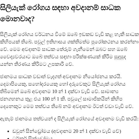
සිලියැක් රෝගය සඳහා අවදානම් සාධක
මොනවාද?
සිලියැක් රෝගය වර්ධනය වීමේ ඔබේ ඉඩකඩ වැඩි කළ හැකි සාධක
කිහිපයක් තිබේ. පවුල් ඉතිහාසය ශක්තිමත්ම පුරෝකථනය කරන්නා
වේ. මෙම අවදානම් සාධක තේරුම් ගැනීමෙන් ඔබට සහ ඔබේ
වෛද්‍යවරයාට ඔබේ තත්වය සඳහා පරීක්ෂණයක් කිරීම සුදුසුද
යන්න තීරණය කිරීමට උපකාරී වේ.
ජානමය සාධක වඩාත් වැදගත් අවදානම නියෝජනය කරයි.
දෙමාපියෙකු, සහෝදරයෙකු හෝ දරුවෙකුට සිලියැක් රෝගය
තිබීමෙන් ඔබේ අවදානම 10 න් 1 දක්වා වැඩි වේ. සාමාන්‍ය
ජනගහනය තුළ එය 100 න් 1 කි. පවුලේ සාමාජිකයින් කිහිප
දෙනෙකුට මෙම තත්වය තිබේ නම් අවදානම ඊටත් වඩා වැඩි වේ.
ඇතැම් ජානමය තත්වයන් ද සිලියැක් රෝගයේ අවදානම වැඩි කරයි:
ඩවුන් සින්ඩ්‍රෝමය (අවදානම 20 න් 1 දක්වා වැඩි වේ)
ටර්නර් සින්ඩ්‍රෝමය