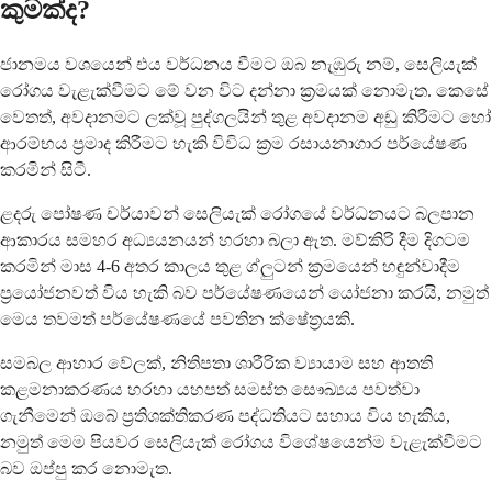
කුමක්ද?
ජානමය වශයෙන් එය වර්ධනය වීමට ඔබ නැඹුරු නම්, සෙලියැක්
රෝගය වැළැක්වීමට මේ වන විට දන්නා ක්‍රමයක් නොමැත. කෙසේ
වෙතත්, අවදානමට ලක්වූ පුද්ගලයින් තුළ අවදානම අඩු කිරීමට හෝ
ආරම්භය ප්‍රමාද කිරීමට හැකි විවිධ ක්‍රම රසායනාගාර පර්යේෂණ
කරමින් සිටී.
ළදරු පෝෂණ චර්යාවන් සෙලියැක් රෝගයේ වර්ධනයට බලපාන
ආකාරය සමහර අධ්‍යයනයන් හරහා බලා ඇත. මව්කිරි දීම දිගටම
කරමින් මාස 4-6 අතර කාලය තුළ ග්ලුටන් ක්‍රමයෙන් හඳුන්වාදීම
ප්‍රයෝජනවත් විය හැකි බව පර්යේෂණයෙන් යෝජනා කරයි, නමුත්
මෙය තවමත් පර්යේෂණයේ පවතින ක්ෂේත්‍රයකි.
සමබල ආහාර වේලක්, නිතිපතා ශාරීරික ව්‍යායාම සහ ආතති
කළමනාකරණය හරහා යහපත් සමස්ත සෞඛ්‍යය පවත්වා
ගැනීමෙන් ඔබේ ප්‍රතිශක්තිකරණ පද්ධතියට සහාය විය හැකිය,
නමුත් මෙම පියවර සෙලියැක් රෝගය විශේෂයෙන්ම වැළැක්වීමට
බව ඔප්පු කර නොමැත.