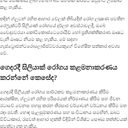
නිසි පෝෂණය ලබා ගන්නා බව සහතික කිරීමට ඔවුන්ට උපකාර
කළ හැකිය.
තදින් ග්ලූටන් රහිත ආහාර වේලක් තිබියදීත් රෝග ලක්‍ෂණ පවතින
රෙෆ්‍රැක්ටරි සිලියාක් රෝගයේ දුර්ලභ අවස්ථාවලදී, ඔබේ
වෛද්‍යවරයා කෝටිකොස්ටෙරොයිඩ් හෝ ප්‍රතිශක්තිකරණ ඖෂධ
වැනි ඖෂධ නියම කළ හැකිය. මේ සඳහා
ගැස්ට්‍රොඑන්ටරොලොජිස්ට්වරයකුගේ විශේෂිත සත්කාර අවශ්‍ය
වේ.
ගෙදරදී සිලියාක් රෝගය කළමනාකරණය
කරන්නේ කෙසේද?
ගෙදරදී සිලියැක් රෝගය සාර්ථකව කළමනාකරණය කිරීම
ආරක්ෂිත, ග්ලූටන් රහිත පරිසරයක් නිර්මාණය කිරීම සහ ජීවන
රටාවේ වෙනස පහසු කරන තිරසාර චර්යාවන් වර්ධනය කිරීම මත
රඳා පවතී. හොඳ සැලසුම්කරණය සහ සංවිධානය සමඟින්, ඔබට
විවිධාකාර, රසවත් ආහාර භුක්ති විඳිමින් විශිෂ්ට සෞඛ්‍ය තත්ත්වයක්
පවත්වා ගත හැකිය.