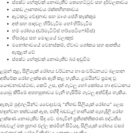
ස්පෂ්ට හේතුවක් නොමැතිව තෙහෙට්ටුව සහ දුර්වලතාවය
යකඩ ඌනතාවය රක්තහීනතාවය
ඇටකටු වේදනාව සහ මාංශ පේශි කැක්කුම
අත් සහ පාදවල හිරිවැටීම හෝ හිරිවැටීම
හම් රෝගය (ඩර්මැටිටිස් හර්පෙටිෆෝමිස්)
හිසරදය සහ මොළයේ වලාකුළු
මනෝභාවයේ වෙනස්කම්, ඒවාට ශෝකය සහ ආතතිය
ඇතුළත් වේ
ස්පෂ්ට හේතුවක් නොමැතිව බර අඩුවීම
ළමුන් තුළ, සිලියැක් රෝගය වර්ධනය හා සංවර්ධනයට බලපාන
අතිරේක රෝග ලක්ෂණ ඇති කළ හැකිය. ළමයින්ට ප්‍රමාද වූ
යෞවනාවස්ථාව, කෙටි උස, දත් ගැටලු හෝ කෝපය හා අවධානය
යොමු කිරීමේ අපහසුතාවය වැනි හැසිරීම් ගැටලු අත්විඳිය හැකිය.
ඇතැම් පුද්ගලයින්ට වෛද්‍යවරු "නිහඬ සිලියැක් රෝගය" ලෙස
හඳුන්වන තත්වයක් ඇත, එහිදී බඩවැල් හානියක් පැහැදිලි රෝග
ලක්ෂණ නොමැතිව සිදු වේ. එබැවින් ප්‍රතිශක්තිකරණ පද්ධතිය
බඩවැල් මත ප්‍රහාර එල්ල කරමින් සිටියද, සිලියැක් රෝගය වසර
ගණනාවක් රෝග විනිශ්චය නොකළ හැකිය.