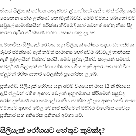
නිහඬ සිලියැක් රෝගය යනු බඩවැල් හානියක් ඇති නමුත් කිසිදු කැපී
පෙනෙන රෝග ලක්ෂණ නොමැති බවයි. මෙම වර්ගය බොහෝ විට
පවුලේ සාමාජිකයින් පරීක්ෂා කිරීමේදී හෝ වෙනත් හේතු නිසා සිදු
කරන රුධිර පරීක්ෂණ හරහා සොයා ගනු ලැබේ.
සම්භාවිතා සිලියැක් රෝගය යනු සිලියැක් රෝගය සඳහා ධනාත්මක
රුධිර පරීක්ෂණ ඇති නමුත් සාමාන්‍ය හෝ අවම බඩවැල් හානියක්
ඇති පුද්ගලයින් විස්තර කරයි. මෙම පුද්ගලයින්ට කාලයත් සමඟම
සම්පූර්ණ සිලියැක් රෝගය වර්ධනය විය හැකි අතර බොහෝ විට
ග්ලූටන් රහිත ආහාර වේලකින් ප්‍රයෝජන ලැබේ.
ප්‍රතිරෝධී සිලියැක් රෝගය යනු අවම වශයෙන් මාස 12 ක් තිස්සේ
දැඩි ග්ලූටන් රහිත ආහාර වේලක් අනුගමනය කිරීමෙන් පසුවද
රෝග ලක්ෂණ සහ බඩවැල් හානිය පවතින දුර්ලභ ආකාරයකි. මෙම
වර්ගයට ආහාර වේල වෙනස් කිරීමෙන් ඔබ්බට විශේෂිත වෛද්‍ය
ප්‍රතිකාර සහ අතිරේක ප්‍රතිකාර අවශ්‍ය වේ.
සිලියැක් රෝගයට හේතුව කුමක්ද?