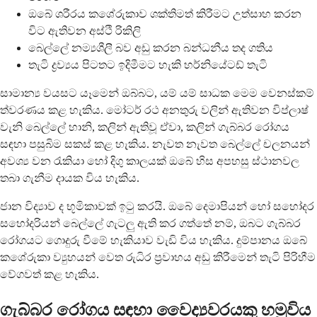
ඔබේ ශරීරය කශේරුකාව ශක්තිමත් කිරීමට උත්සාහ කරන
විට ඇතිවන අස්ථි රිකිලි
බෙල්ලේ නම්‍යශීලී බව අඩු කරන බන්ධනීය තද ගතිය
තැටි ද්‍රව්‍යය පිටතට ඉදිමීමට හැකි හර්නියේටඩ් තැටි
සාමාන්‍ය වයසට යෑමෙන් ඔබ්බට, යම් යම් සාධක මෙම වෙනස්කම්
ත්වරණය කළ හැකිය. මෝටර් රථ අනතුරු වලින් ඇතිවන විප්ලාෂ්
වැනි බෙල්ලේ හානි, කලින් ඇතිවූ ඒවා, කලින් ගැබ්බර රෝගය
සඳහා පසුබිම සකස් කළ හැකිය. නැවත නැවත බෙල්ලේ චලනයන්
අවශ්‍ය වන රැකියා හෝ දිගු කාලයක් ඔබේ හිස අපහසු ස්ථානවල
තබා ගැනීම දායක විය හැකිය.
ජාන විද්‍යාව ද භූමිකාවක් ඉටු කරයි. ඔබේ දෙමාපියන් හෝ සහෝදර
සහෝදරියන් බෙල්ලේ ගැටලු ඇති කර ගත්තේ නම්, ඔබට ගැබ්බර
රෝගයට ගොදුරු වීමේ හැකියාව වැඩි විය හැකිය. දුම්පානය ඔබේ
කශේරුකා ව්‍යුහයන් වෙත රුධිර ප්‍රවාහය අඩු කිරීමෙන් තැටි පිරිහීම
වේගවත් කළ හැකිය.
ගැබ්බර රෝගය සඳහා වෛද්‍යවරයකු හමුවිය