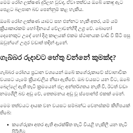
මෙම රෝග ලක්ෂණ දුර්ලභ වුවද, ඒවා තත්වය ඔබේ කොඳු ඇට
පෙළට බලපාන බව පෙන්නුම් කළ හැකිය.
ඔබේ රෝග ලක්ෂණ යාමට සහ එන්නට හැකි අතර, යම් යම්
ක්‍රියාකාරකම් හෝ දිනයේ වේලාවන්හිදී උග්‍ර වේ. බොහෝ
දෙනෙකුට උදේ හෝ දිගු කාලයක් එකම ස්ථානයක වාඩි වී සිටි පසු
ඔවුන්ගේ උගුර වඩාත් තදින් දැනේ.
ගැබ්බර රුදාවට හේතු වන්නේ කුමක්ද?
ගැබ්බර රෝගය ප්‍රධාන වශයෙන් ඔබේ කශේරුකාවේ ස්වාභාවික
වයසට යෑමේ ක්‍රියාවලිය නිසා ඇතිවේ. ඔබ වයසට යන විට, ඔබේ
බෙල්ලේ ඇති තැටි ක්‍රමයෙන් ජල අන්තර්ගතය නැති වී, ඊටත් වඩා
නම්‍යශීලී බව අඩු වේ, තෙතමනය අඩු වූ ස්පොන්ජ් එකක් මෙන්.
මෙම තත්වයට දායක වන වයසට සම්බන්ධ වෙනස්කම් කිහිපයක්
තිබේ:
කශේරුකා අතර ඇති ආරක්ෂිත තැටි වියළී හැකිලී යන තැටි
පිරිහීම