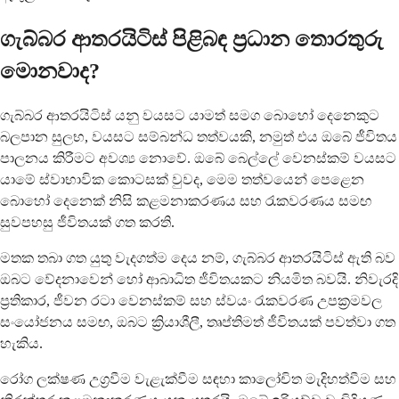
ගැබ්බර ආතරයිටිස් පිළිබඳ ප්‍රධාන තොරතුරු
මොනවාද?
ගැබ්බර ආතරයිටිස් යනු වයසට යාමත් සමග බොහෝ දෙනෙකුට
බලපාන සුලභ, වයසට සම්බන්ධ තත්වයකි, නමුත් එය ඔබේ ජීවිතය
පාලනය කිරීමට අවශ්‍ය නොවේ. ඔබේ බෙල්ලේ වෙනස්කම් වයසට
යාමේ ස්වාභාවික කොටසක් වුවද, මෙම තත්වයෙන් පෙළෙන
බොහෝ දෙනෙක් නිසි කළමනාකරණය සහ රැකවරණය සමඟ
සුවපහසු ජීවිතයක් ගත කරති.
මතක තබා ගත යුතු වැදගත්ම දෙය නම්, ගැබ්බර ආතරයිටිස් ඇති බව
ඔබට වේදනාවෙන් හෝ ආබාධිත ජීවිතයකට නියමිත බවයි. නිවැරදි
ප්‍රතිකාර, ජීවන රටා වෙනස්කම් සහ ස්වයං රැකවරණ උපක්‍රමවල
සංයෝජනය සමඟ, ඔබට ක්‍රියාශීලී, තෘප්තිමත් ජීවිතයක් පවත්වා ගත
හැකිය.
රෝග ලක්ෂණ උග්‍රවීම වැළැක්වීම සඳහා කාලෝචිත මැදිහත්වීම සහ