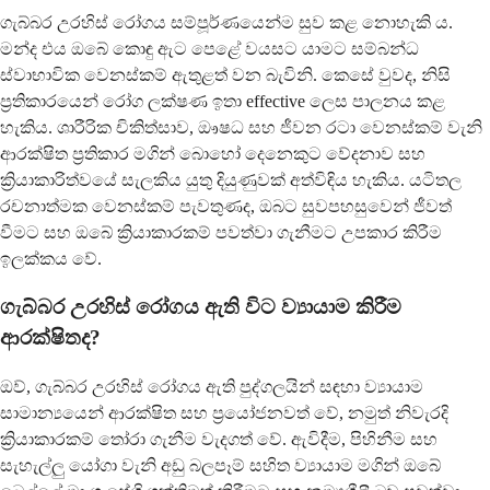
ගැබ්බර උරහිස් රෝගය සම්පූර්ණයෙන්ම සුව කළ නොහැකි ය.
මන්ද එය ඔබේ කොඳු ඇට පෙළේ වයසට යාමට සම්බන්ධ
ස්වාභාවික වෙනස්කම් ඇතුළත් වන බැවිනි. කෙසේ වුවද, නිසි
ප්‍රතිකාරයෙන් රෝග ලක්ෂණ ඉතා effective ලෙස පාලනය කළ
හැකිය. ශාරීරික චිකිත්සාව, ඖෂධ සහ ජීවන රටා වෙනස්කම් වැනි
ආරක්ෂිත ප්‍රතිකාර මගින් බොහෝ දෙනෙකුට වේදනාව සහ
ක්‍රියාකාරිත්වයේ සැලකිය යුතු දියුණුවක් අත්විඳිය හැකිය. යටිතල
රචනාත්මක වෙනස්කම් පැවතුණද, ඔබට සුවපහසුවෙන් ජීවත්
වීමට සහ ඔබේ ක්‍රියාකාරකම් පවත්වා ගැනීමට උපකාර කිරීම
ඉලක්කය වේ.
ගැබ්බර උරහිස් රෝගය ඇති විට ව්‍යායාම කිරීම
ආරක්ෂිතද?
ඔව්, ගැබ්බර උරහිස් රෝගය ඇති පුද්ගලයින් සඳහා ව්‍යායාම
සාමාන්‍යයෙන් ආරක්ෂිත සහ ප්‍රයෝජනවත් වේ, නමුත් නිවැරදි
ක්‍රියාකාරකම් තෝරා ගැනීම වැදගත් වේ. ඇවිදීම, පිහිනීම සහ
සැහැල්ලු යෝගා වැනි අඩු බලපෑම් සහිත ව්‍යායාම මගින් ඔබේ