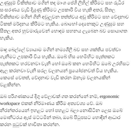
උණුසුම් චිකිත්සාව මගින් තද මාංශ පේශි ලිහිල් කිරීමට සහ රුධිර
සංසරණය වැඩි දියුණු කිරීමට උපකාරී විය හැකි අතර, සීතල
චිකිත්සාව මගින් ගිනි අවුලුවන තත්ත්වය අඩු කිරීමට සහ වේදනාව
ටිකක් මර්දනය කිරීමට හැකිය. බොහෝ දෙනෙකුට උණුසුම සහ
සීතල අතර හුවමාරුවෙන් හොඳම සහනය ලැබෙන බව සොයාගත
හැකිය.
මෘදු බෙල්ලේ ව්‍යායාම මගින් නම්‍යශීලී බව සහ ශක්තිය පවත්වා
ගැනීමට උපකාරී විය හැකිය. ඔබේ හිස හෙමිහිට පැත්තකට
පැත්තකට හරවනවා වැනි හෝ ඔබේ කන හෙමිහිට ඔබේ උරහිසට
ඇල කරනවා වැනි සරල චලනයන් ප්‍රයෝජනවත් විය හැකිය.
කෙසේ වෙතත්, වේදනාව වැඩි කරන ඕනෑම චලනයකින්
වළකින්න.
ඔබ පරිගණකයේ දිගු වේලාවක් ගත කරන්නේ නම්, ergonomic
workspace එකක් නිර්මාණය කිරීම අත්‍යවශ්‍ය වේ. ඔබ
නිරන්තරයෙන් ඉහළට හෝ පහළට බලා නොසිටින ලෙස ඔබේ
මොනිටරය ඇස් මට්ටමින් තබා, ඔබේ පිටුපසට හොඳින් ආධාර
කරන පුටුවක් භාවිතා කරන්න.