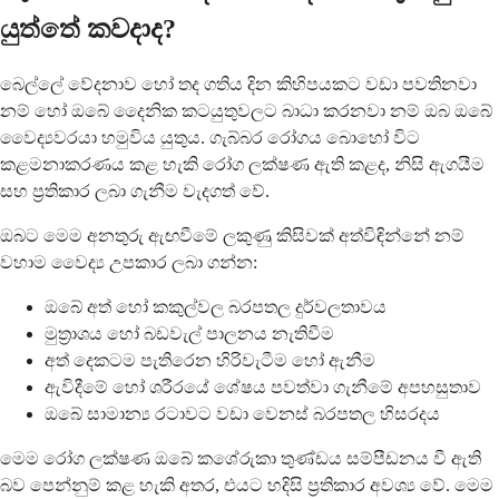
යුත්තේ කවදාද?
බෙල්ලේ වේදනාව හෝ තද ගතිය දින කිහිපයකට වඩා පවතිනවා
නම් හෝ ඔබේ දෛනික කටයුතුවලට බාධා කරනවා නම් ඔබ ඔබේ
වෛද්‍යවරයා හමුවිය යුතුය. ගැබ්බර රෝගය බොහෝ විට
කළමනාකරණය කළ හැකි රෝග ලක්ෂණ ඇති කළද, නිසි ඇගයීම
සහ ප්‍රතිකාර ලබා ගැනීම වැදගත් වේ.
ඔබට මෙම අනතුරු ඇඟවීමේ ලකුණු කිසිවක් අත්විඳින්නේ නම්
වහාම වෛද්‍ය උපකාර ලබා ගන්න:
ඔබේ අත් හෝ කකුල්වල බරපතල දුර්වලතාවය
මුත්‍රාශය හෝ බඩවැල් පාලනය නැතිවීම
අත් දෙකටම පැතිරෙන හිරිවැටීම හෝ ඇනීම
ඇවිදීමේ හෝ ශරීරයේ ශේෂය පවත්වා ගැනීමේ අපහසුතාව
ඔබේ සාමාන්‍ය රටාවට වඩා වෙනස් බරපතල හිසරදය
මෙම රෝග ලක්ෂණ ඔබේ කශේරුකා තුණ්ඩය සම්පීඩනය වී ඇති
බව පෙන්නුම් කළ හැකි අතර, එයට හදිසි ප්‍රතිකාර අවශ්‍ය වේ. මෙම