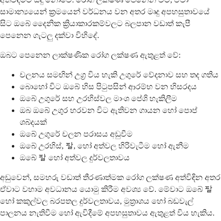
සාමාන්‍යයෙන් ක්‍රමයෙන් වර්ධනය වන අතර මෘදු අපහසුතාවයේ
සිට ඔබේ දෛනික ක්‍රියාකාරකම්වලට බලපාන වඩාත් කැපී
පෙනෙන ගැටලු දක්වා විහිදේ.
ඔබට පෙනෙන ලාක්ෂණික රෝග ලක්ෂණ ඇතුළත් වේ:
චලනය සමඟින් උග්‍ර විය හැකි උගුරේ වේදනාව සහ තද ගතිය
බොහෝ විට ඔබේ හිස පිටුපසින් ආරම්භ වන හිසරදය
ඔබේ උගුරේ සහ උරහිස්වල මාංශ පේශි හැකිලීම
ඔබ ඔබේ උගුර හරවන විට ඇතිවන ගායන හෝ පොප්
ශබ්දයක්
ඔබේ උගුරේ චලන පරාසය අඩුවීම
ඔබේ උරහිස්, 팔, හෝ අත්වල හිරිවැටීම හෝ ඇනීම
ඔබේ 팔 හෝ අත්වල දුර්වලතාවය
අඩුවෙන්, සමහරු වඩාත් තීරණාත්මක රෝග ලක්ෂණ අත්විඳින අතර
ඒවාට වහාම අවධානය යොමු කිරීම අවශ්‍ය වේ. මේවාට ඔබේ 팔
හෝ කකුල්වල බරපතල දුර්වලතාවය, මුත්‍රාශය හෝ බඩවැල්
පාලනය නැතිවීම හෝ ඇවිදීමේ අපහසුතාවය ඇතුළත් විය හැකිය.