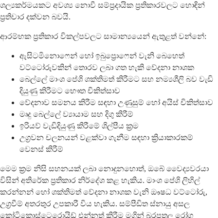
ශල්‍යකර්මයකට අවශ්‍ය නොවී සම්ප්‍රදායික ප්‍රතිකාරවලට හොඳින්
ප්‍රතිචාර දක්වන බවයි.
ආරම්භක ප්‍රතිකාර විකල්පවලට සාමාන්‍යයෙන් ඇතුළත් වන්නේ:
ඇසිටමිනොෆෙන් හෝ ඉබුප්‍රොෆෙන් වැනි බෙහෙත්
වට්ටෝරුවකින් තොරව ලබා ගත හැකි වේදනා නාශක
බෙල්ලේ මාංශ පේශි ශක්තිමත් කිරීමට සහ නම්‍යශීලි බව වැඩි
දියුණු කිරීමට භෞත චිකිත්සාව
වේදනාව සමනය කිරීම සඳහා උණුසුම් හෝ අයිස් චිකිත්සාව
මෘදු බෙල්ලේ ව්‍යායාම සහ දිගු කිරීම්
ඉරියව් වැඩිදියුණු කිරීමේ ශිල්පීය ක්‍රම
උග්‍රවන චලනයන් වළක්වා ගැනීම සඳහා ක්‍රියාකාරකම්
වෙනස් කිරීම්
මෙම ක්‍රම නිසි සහනයක් ලබා නොදුනහොත්, ඔබේ වෛද්‍යවරයා
විසින් අතිරේක ප්‍රතිකාර නිර්දේශ කළ හැකිය. මාංශ පේශි ලිහිල්
කරන්නන් හෝ ශක්තිමත් වේදනා නාශක වැනි ඖෂධ වට්ටෝරු,
උග්‍රවීම් අතරතුර උපකාරී විය හැකිය. සම්පීඩිත ස්නායු අසල
කෝටිකොස්ටෙරොයිඩ් එන්නත් කිරීම මගින් බරපතල රෝග