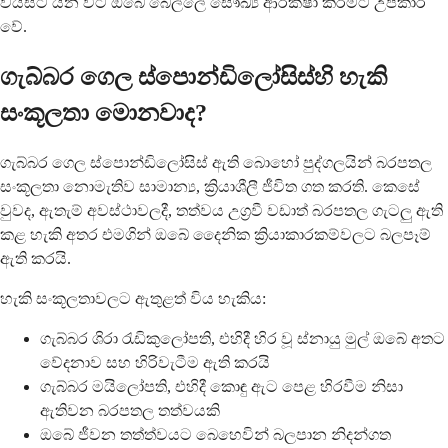
වයසට යන විට ඔබේ බෙල්ලේ සෞඛ්‍ය ආරක්ෂා කිරීමට උපකාරී
වේ.
ගැබ්බර ගෙල ස්පොන්ඩිලෝසිස්හි හැකි
සංකූලතා මොනවාද?
ගැබ්බර ගෙල ස්පොන්ඩිලෝසිස් ඇති බොහෝ පුද්ගලයින් බරපතල
සංකූලතා නොමැතිව සාමාන්‍ය, ක්‍රියාශීලී ජීවිත ගත කරති. කෙසේ
වුවද, ඇතැම් අවස්ථාවලදී, තත්වය උග්‍රවී වඩාත් බරපතල ගැටලු ඇති
කළ හැකි අතර එමගින් ඔබේ දෛනික ක්‍රියාකාරකම්වලට බලපෑම්
ඇති කරයි.
හැකි සංකූලතාවලට ඇතුළත් විය හැකිය:
ගැබ්බර ශිරා රැඩිකුලෝපති, එහිදී හිර වූ ස්නායු මුල් ඔබේ අතට
වේදනාව සහ හිරිවැටීම ඇති කරයි
ගැබ්බර මයිලෝපති, එහිදී කොඳු ඇට පෙළ හිරවීම නිසා
ඇතිවන බරපතල තත්වයකි
ඔබේ ජීවන තත්ත්වයට බෙහෙවින් බලපාන නිදන්ගත