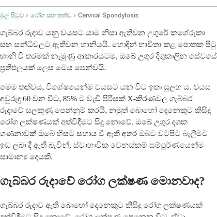
මුල් පිටුව
රෝග සහ තත්ව
Cervical Spondylosis
ගැබ්බර රුදාව යනු වයසට යාම නිසා ඇතිවන උගුරේ කශේරුකා
සහ සන්ධිවලට ඇතිවන හානියයි. හොඳින් භාවිතා කළ පොතක පිටු
හානි වී තරමක් නැමුණු ආකාරයටම, ඔබේ උගුර දිගුකාලීන සේවයේ
ප්‍රතිඵලයක් ලෙස මෙය පෙන්වයි.
මෙම තත්වය, විශේෂයෙන්ම වයසට යන විට ඉතා සුලභ ය. වයස
අවුරුදු 60 වන විට, 85% ට වැඩි පිරිසක් X-කිරණවල ගැබ්බර
රුදාවේ සලකුණු පෙන්නුම් කරයි, නමුත් බොහෝ දෙනෙකුට කිසිදු
රෝග ලක්ෂණයක් අත්විඳීමට සිදු නොවේ. ඔබේ උගුර දශක
ගණනාවක් ඔබේ හිසට සහාය වී ඇති අතර ඔබට වටපිට බැලීමට
ඉඩ ලබා දී ඇති බැවින්, ස්වාභාවික වෙනස්කම් සම්පූර්ණයෙන්ම
සාමාන්‍ය දෙයකි.
ගැබ්බර රුදාවේ රෝග ලක්ෂණ මොනවාද?
ගැබ්බර රුදාව ඇති බොහෝ දෙනෙකුට කිසිදු රෝග ලක්ෂණයක්
අත්විඳීමට සිදු නොවේ. රෝග ලක්ෂණ පෙනෙන විට, ඒවා