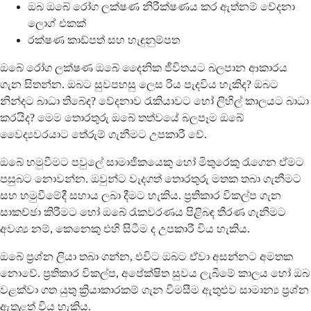
ඔබ ඔබේ රෝග ලක්ෂණ නිරීක්ෂණය කර ඇත්නම් වේදනා
ලොග් එකක්
රක්ෂණ කාඩ්පත් සහ හැඳුනුම්පත
ඔබේ රෝග ලක්ෂණ ඔබේ දෛනික ජීවිතයට බලපාන ආකාරය
ගැන සිතන්න. ඔබට සුවපහසු ලෙස රිය පැදවිය හැකිද? ඔබට
නින්දට බාධා තිබේද? වේදනාව රැකියාවට හෝ ලිහිල් කාලයට බාධා
කරයිද? මෙම තොරතුරු ඔබේ තත්වයේ බලපෑම ඔබේ
වෛද්‍යවරයාට තේරුම් ගැනීමට උපකාරී වේ.
ඔබේ හමුවීමට පවුලේ සාමාජිකයෙකු හෝ මිතුරෙකු රැගෙන ඒමට
පසුබට නොවන්න. ඔවුන්ට වැදගත් තොරතුරු මතක තබා ගැනීමට
සහ හමුවීමේදී සහාය ලබා දීමට හැකිය. ප්‍රතිකාර විකල්ප ගැන
සාකච්ඡා කිරීමට හෝ ඔබේ රැකවරණය පිළිබඳ තීරණ ගැනීමට
අවශ්‍ය නම්, කෙනෙකු එහි සිටීම ද උපකාරී විය හැකිය.
ඔබේ ප්‍රශ්න ලියා තබා ගන්න, එවිට ඔබට ඒවා අසන්නට අමතක
නොවේ. ප්‍රතිකාර විකල්ප, අපේක්ෂිත සුවය ලැබීමේ කාලය හෝ ඔබ
වළක්වා ගත යුතු ක්‍රියාකාරකම් ගැන විමසීම ඇතුළුව සාමාන්‍ය ප්‍රශ්න
ඇතුළත් විය හැකිය.