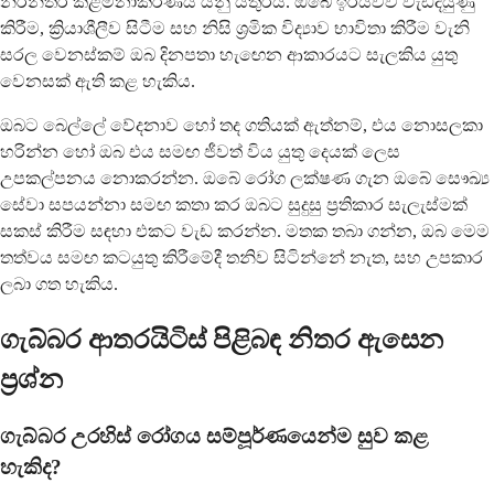
නිරන්තර කළමනාකරණය යනු යතුරයි. ඔබේ ඉරියව්ව වැඩිදියුණු
කිරීම, ක්‍රියාශීලීව සිටීම සහ නිසි ශ්‍රමික විද්‍යාව භාවිතා කිරීම වැනි
සරල වෙනස්කම් ඔබ දිනපතා හැඟෙන ආකාරයට සැලකිය යුතු
වෙනසක් ඇති කළ හැකිය.
ඔබට බෙල්ලේ වේදනාව හෝ තද ගතියක් ඇත්නම්, එය නොසලකා
හරින්න හෝ ඔබ එය සමඟ ජීවත් විය යුතු දෙයක් ලෙස
උපකල්පනය නොකරන්න. ඔබේ රෝග ලක්ෂණ ගැන ඔබේ සෞඛ්‍ය
සේවා සපයන්නා සමඟ කතා කර ඔබට සුදුසු ප්‍රතිකාර සැලැස්මක්
සකස් කිරීම සඳහා එකට වැඩ කරන්න. මතක තබා ගන්න, ඔබ මෙම
තත්වය සමඟ කටයුතු කිරීමේදී තනිව සිටින්නේ නැත, සහ උපකාර
ලබා ගත හැකිය.
ගැබ්බර ආතරයිටිස් පිළිබඳ නිතර ඇසෙන
ප්‍රශ්න
ගැබ්බර උරහිස් රෝගය සම්පූර්ණයෙන්ම සුව කළ
හැකිද?