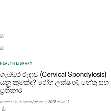
Benchmarks
Stories
FAQ
Sign up / Log in
HEALTH LIBRARY
ගැබ්බර රුදාව (Cervical Spondylosis)
යනු කුමක්ද? රෝග ලක්ෂණ, හේතු සහ
ප්‍රතිකාර
අවසන් වරට යාවත්කාලීන කළේ
2025 නවම් 17