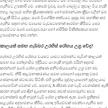
බෙල්ලේ මාංශ පේශි ශක්තිමත් කිරීමට සහ නම්‍යශීලී බව පවත්වා
ගැනීමට උපකාරී වේ. කෙසේ වුවද, ඔබේ බෙල්ලට තුවාල විය හැකි
ඉහළ බලපෑම් සහිත ක්‍රියාකාරකම් හෝ සම්බන්ධතා ක්‍රීඩා වලින් ඔබ
වැළකී සිටිය යුතුය. ඔබේ විශේෂිත තත්වයට සුදුසු බව සහතික කර
ගැනීම සඳහා නව ව්‍යායාම වැඩසටහනක් ආරම්භ කිරීමට පෙර
සැමවිටම ඔබේ වෛද්‍යවරයා හෝ ශාරීරික චිකිත්සකයා සමඟ
උපදේශනය කර ගන්න.
කාලයත් සමඟ ගැබ්බර උරහිස් රෝගය උග්‍ර වේද?
ගැබ්බර උරහිස් රෝගය වයසට යාමට සම්බන්ධ බැවින් කාලයත්
සමඟ එය මන්දගාමීව ඉදිරියට යා හැකි නමුත්, එයින් අදහස්
කරන්නේ ඔබේ රෝග ලක්ෂණ අනිවාර්යයෙන්ම උග්‍ර වන බව
නොවේ. නිසි කළමනාකරණය සමඟ බොහෝ දෙනෙකු වසර
ගණනාවක් ස්ථාවරව සිටිති. එහි ප්‍රගතිය පුද්ගලයාගෙන් පුද්ගලයාට
බෙහෙවින් වෙනස් වේ. සමහරු X-කිරණ මත වැඩි වෙනස්කම් ඇති
කරන නමුත් හොඳින් දැනෙන අතර, තවත් සමහරුන්ට අවම
වෙනස්කම් ඇති නමුත් වැඩි රෝග ලක්ෂණ ඇත. ඔබේ ප්‍රතිකාර
සැලැස්ම අනුගමනය කිරීම, හොඳ ඉරියව්වක් පවත්වා ගැනීම සහ