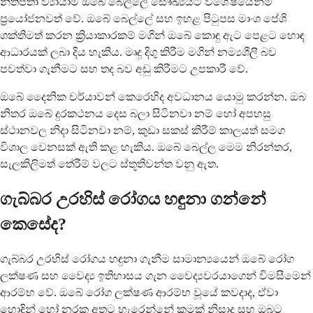
නිතිපතා ව්‍යායාම ඔබේ බෙල්ලේ සෞඛ්‍යයට විශේෂයෙන්ම
ප්‍රයෝජනවත් වේ. ඔබේ බෙල්ලේ සහ ඉහළ පිටුපස මාංශ පේශි
ශක්තිමත් කරන ක්‍රියාකාරකම් මගින් ඔබේ කොඳු ඇට පෙළට හොඳ
ආධාරයක් ලබා දිය හැකිය. මෘදු දිගු කිරීම මගින් නම්‍යශීලී බව
පවත්වා ගැනීමට සහ තද බව අඩු කිරීමට උපකාරී වේ.
ඔබේ දෛනික චර්යාවන් කෙරෙහිද අවධානය යොමු කරන්න. ඔබ
නිතර ඔබේ දුරකථනය දෙස බලා සිටිනවා නම් හෝ අපහසු
ස්ථානවල නිදා සිටිනවා නම්, කුඩා සකස් කිරීම් කාලයත් සමග
විශාල වෙනසක් ඇති කළ හැකිය. ඔබේ බෙල්ල මෙම නිරන්තර,
සැලකිලිමත් තේරීම් වලට ස්තූතිවන්ත වනු ඇත.
ගැබ්බර උරහිස් රෝගය හඳුනා ගන්නේ
කෙසේද?
ගැබ්බර උරහිස් රෝගය හඳුනා ගැනීම සාමාන්‍යයෙන් ඔබේ රෝග
ලක්ෂණ සහ වෛද්‍ය ඉතිහාසය ගැන වෛද්‍යවරයාගෙන් විමසීමෙන්
ආරම්භ වේ. ඔබේ රෝග ලක්ෂණ ආරම්භ වූයේ කවදාද, ඒවා
හොඳින් හෝ නරක අතට හැරෙන්නේ කුමක් නිසාද සහ ඔබට