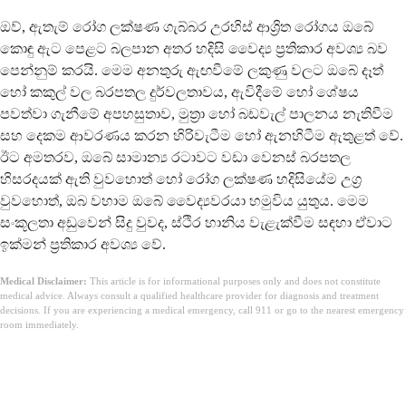
ඔව්, ඇතැම් රෝග ලක්ෂණ ගැබ්බර උරහිස් ආශ්‍රිත රෝගය ඔබේ
කොඳු ඇට පෙළට බලපාන අතර හදිසි වෛද්‍ය ප්‍රතිකාර අවශ්‍ය බව
පෙන්නුම් කරයි. මෙම අනතුරු ඇඟවීමේ ලකුණු වලට ඔබේ දෑත්
හෝ කකුල් වල බරපතල දුර්වලතාවය, ඇවිදීමේ හෝ ශේෂය
පවත්වා ගැනීමේ අපහසුතාව, මුත්‍රා හෝ බඩවැල් පාලනය නැතිවීම
සහ දෙකම ආවරණය කරන හිරිවැටීම හෝ ඇනහිටීම ඇතුළත් වේ.
ඊට අමතරව, ඔබේ සාමාන්‍ය රටාවට වඩා වෙනස් බරපතල
හිසරදයක් ඇති වුවහොත් හෝ රෝග ලක්ෂණ හදිසියේම උග්‍ර
වුවහොත්, ඔබ වහාම ඔබේ වෛද්‍යවරයා හමුවිය යුතුය. මෙම
සංකූලතා අඩුවෙන් සිදු වුවද, ස්ථිර හානිය වැළැක්වීම සඳහා ඒවාට
ඉක්මන් ප්‍රතිකාර අවශ්‍ය වේ.
Medical Disclaimer:
This article is for informational purposes only and does not constitute
medical advice. Always consult a qualified healthcare provider for diagnosis and treatment
decisions. If you are experiencing a medical emergency, call 911 or go to the nearest emergency
room immediately.