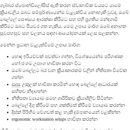
ගැබ්බර ස්පොන්ඩිලෝසිස් ඇති කරන ස්වාභාවික වයසට යාමේ
ක්‍රියාවලිය ඔබට සම්පූර්ණයෙන්ම වැළැක්විය නොහැකි වුවද, ඔබේ
බෙල්ලේ සෞඛ්‍යය ආරක්ෂා කිරීමට සහ එහි ප්‍රගතිය මන්දගාමී
කිරීමට ඔබට පියවර ගත හැකිය. මෙම උපාය මාර්ග ඔබේ අනාගත
සුවපහසුව සහ චලනය සඳහා ආයෝජනයක් ලෙස සලකන්න.
මෙන්න ප්‍රධාන වැළැක්වීමේ උපාය මාර්ග:
හොඳ ඉරියව්වක් පවත්වා ගන්න, විශේෂයෙන්ම පරිගණක
හෝ ජංගම උපාංග භාවිතා කරන විට
ඔබේ බෙල්ලට බර වන ක්‍රියාකාරකම් වලින් නිතිපතා විවේක
ගන්න
සුදුසු උකුලක් භාවිතා කරමින් හොඳ බෙල්ලේ ආධාරයක්
සහිතව නිදාගන්න
නිතිපතා ව්‍යායාම සමඟ ශාරීරිකව ක්‍රියාශීලීව සිටින්න
බෙල්ලේ දිගු කිරීමේ සහ ශක්තිමත් කිරීමේ ව්‍යායාම කරන්න
දිස්ක් පිරිහීම වේගවත් කළ හැකි දුම්පානයෙන් වළකින්න
ergonomic workstation setups භාවිතා කරන්න