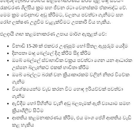
ගෙදරදී ගැබ්බර රෝගය කළමනාකරණය කිරීම තුළ මෘදු ස්වයං-
රැකවරණ ශිල්පීය ක්‍රම සහ ජීවන රටා වෙනස්කම් ඒකාබද්ධ වේ.
මෙම ක්‍රම වේදනාව අඩු කිරීමට, චලනය පවත්වා ගැනීමට සහ
රෝග ලක්ෂණ උග්‍රවීම වැළැක්වීමට උපකාරී විය හැකිය.
ඵලදායී ගෘහ කළමනාකරණ උපාය මාර්ග ඇතුළත් වේ:
විනාඩි 15-20 ක් එකවර උණුසුම් හෝ සීතල ඇසුරුම් යෙදීම
දිනපතා මෘදු බෙල්ලේ දිගු කිරීම් සිදු කිරීම
ඔබේ බෙල්ලේ ස්වාභාවික වක්‍රය පවත්වා ගෙන යන ආධාරක
උස්සන බ්ලැන්කට් එකක් භාවිතා කිරීම
ඔබේ බෙල්ලට බරක් වන ක්‍රියාකාරකම් වලින් නිතර විවේක
ගැනීම
විශේෂයෙන්ම වැඩ කරන විට හොඳ ඉරියව්වක් පවත්වා
ගැනීම
ඇවිදීම හෝ පිහිනීම වැනි අඩු බලපෑමක් ඇති ව්‍යායාම සමඟ
ක්‍රියාශීලීව සිටීම
ආතතිය කළමනාකරණය කිරීම, එය මාංශ පේශි ආතතිය වැඩි
කළ හැකිය