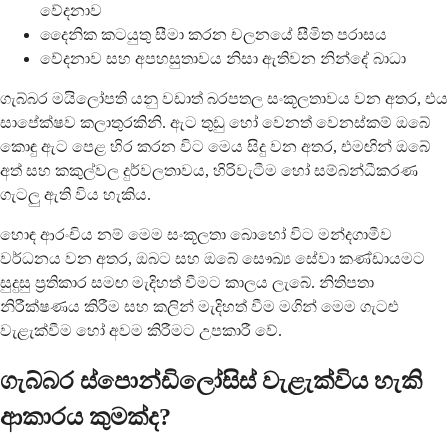
වේදනාව
දෛනික කටයුතු සීමා කරන චලනයේ සීමිත පරාසය
වේදනාව සහ අපහසුතාවය නිසා ඇතිවන නින්දේ බාධා
ගැබ්බර මයිලෝපති යනු වඩාත් බරපතල සංකූලතාවය වන අතර, එය
සාපේක්ෂව කලාතුරකිනි. ඇට තුඩු හෝ වෙනත් වෙනස්කම් ඔබේ
කොඳු ඇට පෙළ හිර කරන විට මෙය සිදු වන අතර, එමඟින් ඔබේ
අත් සහ කකුල්වල දුර්වලතාවය, හිරිවැටීම හෝ සම්බන්ධීකරණ
ගැටලු ඇති විය හැකිය.
හොඳ ආරංචිය නම් මෙම සංකූලතා බොහෝ විට මන්දගාමීව
වර්ධනය වන අතර, ඔබට සහ ඔබේ සෞඛ්‍ය සේවා කණ්ඩායමට
සුදුසු ප්‍රතිකාර සමඟ මැදිහත් වීමට කාලය ලැබේ. නිතිපතා
නිරීක්ෂණය කිරීම සහ කලින් මැදිහත් වීම මගින් මෙම ගැටළු
වැළැක්වීම හෝ අවම කිරීමට උපකාරී වේ.
ගැබ්බර ස්පොන්ඩිලෝසිස් වැළැක්විය හැකි
ආකාරය කුමක්ද?