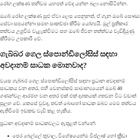
රෝග ලක්ෂණ තනිවම යහපත් වේද යන්න බලා නොසිටින්න.
ඔබේ රෝග ලක්ෂණ සුළු ඒවා ලෙස පෙනුනත්, ඒ ගැන ඔබේ සෞඛ්‍ය
සේවා සපයන්නා සමඟ සාකච්ඡා කිරීම යෝග්‍යයි. මුල් ප්‍රතිකාර
තත්වය උග්‍රවීම වැළැක්වීමට සහ ඔබේ ජීවන තත්ත්වය වැඩිදියුණු
කිරීමට උපකාරී වේ.
ගැබ්බර ගෙල ස්පොන්ඩිලෝසිස් සඳහා
අවදානම් සාධක මොනවාද?
වයස ගැබ්බර ගෙල ස්පොන්ඩිලෝසිස් සඳහා ප්‍රධාන අවදානම්
සාධකය වන අතර, එහි වෙනස්කම් සාමාන්‍යයෙන් ඔබේ 40
ගණන්වල ආරම්භ වන අතර එක් එක් දශකයක් ගතවන විට වඩාත්
සුලභ වේ. කෙසේ වුවද, තවත් බොහෝ සාධක ඔබට මෙම තත්වය
ඇතිවීමේ ඉඩකඩ වැඩි කළ හැකිය.
ප්‍රධාන අවදානම් සාධකවලට ඇතුළත් වන්නේ:
පෙර බෙල්ලේ තුවාල, විශේෂයෙන්ම විප්ලාෂ් හෝ ක්‍රීඩා