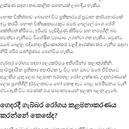
ලක්ෂණ සඳහා තාවකාලික සහනයක් ලබා දිය හැකිය.
භෞත චිකිත්සාව බොහෝ විට ප්‍රතිකාරයේ ප්‍රධාන කාර්යභාරයක්
ඉටු කරයි. භෞත චිකික්‍ෂකයෙකුට ඔබේ බෙල්ලේ මාංශ පේශි
ශක්තිමත් කිරීමට, ඉරියව් වැඩිදියුණු කිරීමට සහ නම්‍යශීලි බව
පවත්වා ගැනීමට විශේෂිත ව්‍යායාම උගන්වා ගත හැකිය. ඔවුන්ට
ඔබේ බෙල්ල එදිනෙදා ක්‍රියාකාරකම් වලදී ආරක්ෂා කර ගැනීම සඳහා
නිසි ශරීර යාන්ත්‍රණය පෙන්විය හැකිය.
ගැබ්බර රෝගය සඳහා ශල්‍යකර්මය අතිශයින්ම කලාතුරකිනි.
සාම්ප්‍රදායික ප්‍රතිකාර අසාර්ථක වූ විට සහ ඔබට ඔබේ ජීවිතයට
සැලකිය යුතු ලෙස බලපාන බරපතල රෝග ලක්ෂණ, උදාහරණයක්
ලෙස ප්‍රගතිශීලී දුර්වලතාවය හෝ කොඳු ඇට පෙළ සම්පීඩනය වැනි
ඒවා ඇති විට පමණක් එය සාමාන්‍යයෙන් සලකා බලනු ලැබේ.
ගෙදරදී ගැබ්බර රෝගය කළමනාකරණය
කරන්නේ කෙසේද?