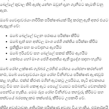
බෙල්ලේ තුවාල තිබී ඇත්ද යන්න ඔවුන් දැන ගැනීමට කැමති වනු
ඇත.
ඔබේ වෛද්‍යවරයා ශාරීරික පරීක්ෂණයක් සිදු කරනු ඇති අතර එයට
ඇතුළත් වේ:
ඔබේ බෙල්ලේ චලන පරාසය පරීක්ෂා කිරීම
ඔබේ දෑත් සහ අත්වල මාංශ පේශි ශක්තිය පරීක්ෂා කිරීම
ප්‍රතික්‍රියා සහ සංවේදනය ඇගයීම
ඔබේ ඉරියව්ව සහ බෙල්ලේ සකස් කිරීම ඇගයීම
කෝපය හෝ මාංශ පේශි ආතතිය ඇති ප්‍රදේශ සඳහා හැඟීම
ඔබේ රෝග ලක්ෂණ ගැබ්බර උරහිස් රෝගය යෝජනා කරන්නේ
නම්, ඔබේ වෛද්‍යවරයා රූප රෝග විනිශ්චය පරීක්ෂණ ඇණවුම්
කළ හැකිය. එක්ස් කිරණ මගින් ඇටකටු උපරිමය, තැටි අවකාශය
පටු වීම සහ ඔබේ කොඳු ඇට පෙළේ වයසට සම්බන්ධ වෙනස්කම්
පෙන්විය හැකිය. මෙම රූප රෝග විනිශ්චය තහවුරු කිරීමට සහ
තත්වයේ බරපතලකම තක්සේරු කිරීමට උපකාරී වේ.
කිසිදු අවස්ථාවක, අතිරේක පරීක්ෂණ අවශ්‍ය විය හැකිය. එම්ආර්අයි