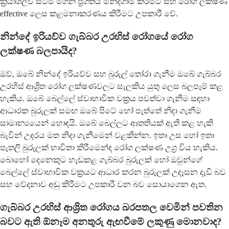
ක්‍රියාශීලීව සිටීම මගින් ප්‍රගතිය මන්දගාමී කිරීමට සහ රෝග ලක්ෂණ
effective ලෙස කළමනාකරණය කිරීමට උපකාරී වේ.
නින්දේ ඉරියව්ව ගැබ්බර උරහිස් රෝගයේ රෝග
ලක්ෂණ බලපායිද?
ඔව්, ඔබේ නින්දේ ඉරියව්ව සහ බුරුල් තෝරා ගැනීම ඔබේ ගැබ්බර
උරහිස් ආශ්‍රිත රෝග ලක්ෂණවලට සැලකිය යුතු ලෙස බලපෑම් කළ
හැකිය. ඔබේ බෙල්ලේ ස්වාභාවික වක්‍රය පවත්වා ගැනීම සඳහා
ආධාරක බුරුලක් සමඟ ඔබේ පිටේ හෝ පැත්තේ නිදා ගැනීම
සාමාන්‍යයෙන් හොඳයි. ඔබේ බෙල්ලට ආතතියක් ඇති කළ හැකි
බැවින් උදරය මත නිදා ගැනීමෙන් වළකින්න. ඉතා උස හෝ ඉතා
පැතලි බුරුලක් භාවිතා කිරීමෙන්ද රෝග ලක්ෂණ උග්‍ර විය හැකිය.
බොහෝ දෙනෙකුට හැඩකළ ගැබ්බර බුරුලක් හෝ ඔවුන්ගේ
බෙල්ලේ ස්වාභාවික වක්‍රයට ආධාර කරන බුරුලක් උදෑසන දැඩි බව
සහ වේදනාව අඩු කිරීමට උපකාරී වන බව සොයාගෙන ඇත.
ගැබ්බර උරහිස් ආශ්‍රිත රෝගය බරපතල වෙමින් පවතින
බවට ඇති ඕනෑම අනතුරු ඇඟවීමේ ලකුණු මොනවාද?