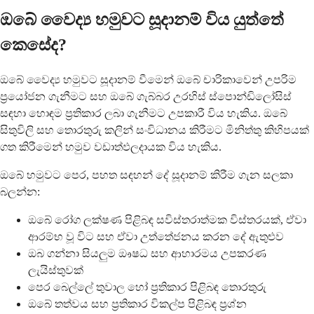
ඔබේ වෛද්‍ය හමුවට සූදානම් විය යුත්තේ
කෙසේද?
ඔබේ වෛද්‍ය හමුවට සූදානම් වීමෙන් ඔබේ චාරිකාවෙන් උපරිම
ප්‍රයෝජන ගැනීමට සහ ඔබේ ගැබ්බර උරහිස් ස්පොන්ඩිලෝසිස්
සඳහා හොඳම ප්‍රතිකාර ලබා ගැනීමට උපකාරී විය හැකිය. ඔබේ
සිතුවිලි සහ තොරතුරු කලින් සංවිධානය කිරීමට මිනිත්තු කිහිපයක්
ගත කිරීමෙන් හමුව වඩාත්ඵලදායක විය හැකිය.
ඔබේ හමුවට පෙර, පහත සඳහන් දේ සූදානම් කිරීම ගැන සලකා
බලන්න:
ඔබේ රෝග ලක්ෂණ පිළිබඳ සවිස්තරාත්මක විස්තරයක්, ඒවා
ආරම්භ වූ විට සහ ඒවා උත්තේජනය කරන දේ ඇතුළුව
ඔබ ගන්නා සියලුම ඖෂධ සහ ආහාරමය උපකරණ
ලැයිස්තුවක්
පෙර බෙල්ලේ තුවාල හෝ ප්‍රතිකාර පිළිබඳ තොරතුරු
ඔබේ තත්වය සහ ප්‍රතිකාර විකල්ප පිළිබඳ ප්‍රශ්න