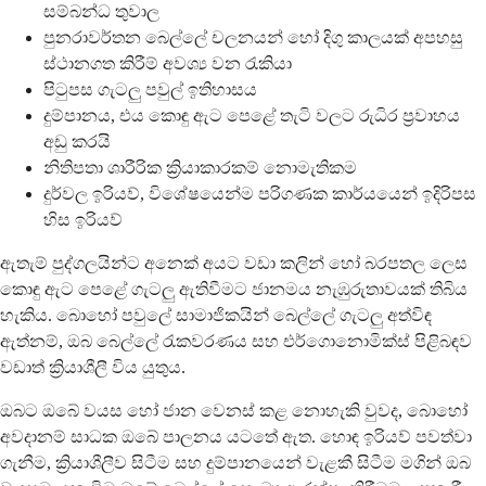
සම්බන්ධ තුවාල
පුනරාවර්තන බෙල්ලේ චලනයන් හෝ දිගු කාලයක් අපහසු
ස්ථානගත කිරීම් අවශ්‍ය වන රැකියා
පිටුපස ගැටලු පවුල් ඉතිහාසය
දුම්පානය, එය කොඳු ඇට පෙළේ තැටි වලට රුධිර ප්‍රවාහය
අඩු කරයි
නිතිපතා ශාරීරික ක්‍රියාකාරකම් නොමැතිකම
දුර්වල ඉරියව්, විශේෂයෙන්ම පරිගණක කාර්යයෙන් ඉදිරිපස
හිස ඉරියව්
ඇතැම් පුද්ගලයින්ට අනෙක් අයට වඩා කලින් හෝ බරපතල ලෙස
කොඳු ඇට පෙළේ ගැටලු ඇතිවීමට ජානමය නැඹුරුතාවයක් තිබිය
හැකිය. බොහෝ පවුලේ සාමාජිකයින් බෙල්ලේ ගැටලු අත්විඳ
ඇත්නම්, ඔබ බෙල්ලේ රැකවරණය සහ එර්ගොනොමික්ස් පිළිබඳව
වඩාත් ක්‍රියාශීලී විය යුතුය.
ඔබට ඔබේ වයස හෝ ජාන වෙනස් කළ නොහැකි වුවද, බොහෝ
අවදානම් සාධක ඔබේ පාලනය යටතේ ඇත. හොඳ ඉරියව් පවත්වා
ගැනීම, ක්‍රියාශීලීව සිටීම සහ දුම්පානයෙන් වැළකී සිටීම මගින් ඔබ