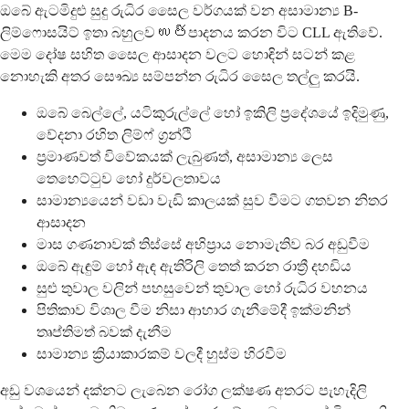
ඔබේ ඇටමිදුළු සුදු රුධිර සෛල වර්ගයක් වන අසාමාන්‍ය B-
ලිම්ෆොසයිට් ඉතා බහුලව ಉత్පාදනය කරන විට CLL ඇතිවේ.
මෙම දෝෂ සහිත සෛල ආසාදන වලට හොඳින් සටන් කළ
නොහැකි අතර සෞඛ්‍ය සම්පන්න රුධිර සෛල තල්ලු කරයි.
ඔබේ බෙල්ලේ, යටිකුරුල්ලේ හෝ ඉකිලි ප්‍රදේශයේ ඉදිමුණු,
වේදනා රහිත ලිම්ෆ් ග්‍රන්ථි
ප්‍රමාණවත් විවේකයක් ලැබුණත්, අසාමාන්‍ය ලෙස
තෙහෙට්ටුව හෝ දුර්වලතාවය
සාමාන්‍යයෙන් වඩා වැඩි කාලයක් සුව වීමට ගතවන නිතර
ආසාදන
මාස ගණනාවක් තිස්සේ අභිප්‍රාය නොමැතිව බර අඩුවීම
ඔබේ ඇඳුම් හෝ ඇඳ ඇතිරිලි තෙත් කරන රාත්‍රී දහඩිය
සුළු තුවාල වලින් පහසුවෙන් තුවාල හෝ රුධිර වහනය
පිතිකාව විශාල වීම නිසා ආහාර ගැනීමේදී ඉක්මනින්
තෘප්තිමත් බවක් දැනීම
සාමාන්‍ය ක්‍රියාකාරකම් වලදී හුස්ම හිරවීම
අඩු වශයෙන් දක්නට ලැබෙන රෝග ලක්ෂණ අතරට පැහැදිලි