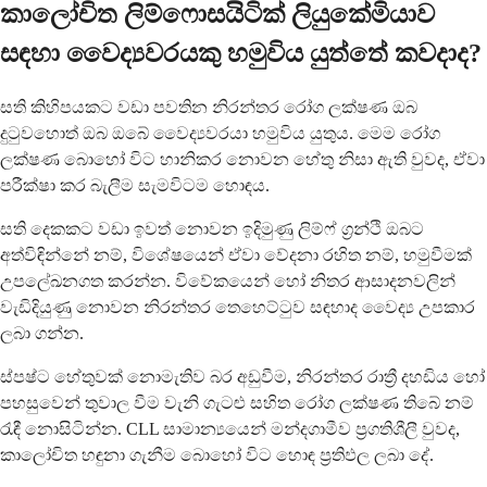
කාලෝචිත ලිම්ෆොසයිටික් ලියුකේමියාව
සඳහා වෛද්‍යවරයකු හමුවිය යුත්තේ කවදාද?
සති කිහිපයකට වඩා පවතින නිරන්තර රෝග ලක්ෂණ ඔබ
දුටුවහොත් ඔබ ඔබේ වෛද්‍යවරයා හමුවිය යුතුය. මෙම රෝග
ලක්ෂණ බොහෝ විට හානිකර නොවන හේතු නිසා ඇති වුවද, ඒවා
පරීක්ෂා කර බැලීම සැමවිටම හොඳය.
සති දෙකකට වඩා ඉවත් නොවන ඉදිමුණු ලිම්ෆ් ග්‍රන්ථි ඔබට
අත්විඳින්නේ නම්, විශේෂයෙන් ඒවා වේදනා රහිත නම්, හමුවීමක්
උපලේඛනගත කරන්න. විවේකයෙන් හෝ නිතර ආසාදනවලින්
වැඩිදියුණු නොවන නිරන්තර තෙහෙට්ටුව සඳහාද වෛද්‍ය උපකාර
ලබා ගන්න.
ස්පෂ්ට හේතුවක් නොමැතිව බර අඩුවීම, නිරන්තර රාත්‍රී දහඩිය හෝ
පහසුවෙන් තුවාල වීම වැනි ගැටළු සහිත රෝග ලක්ෂණ තිබේ නම්
රැඳී නොසිටින්න. CLL සාමාන්‍යයෙන් මන්දගාමීව ප්‍රගතිශීලී වුවද,
කාලෝචිත හඳුනා ගැනීම බොහෝ විට හොඳ ප්‍රතිඵල ලබා දේ.