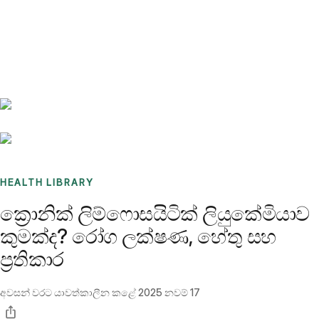
Benchmarks
Stories
FAQ
Sign up / Log in
HEALTH LIBRARY
ක්‍රොනික් ලිම්ෆොසයිටික් ලියුකේමියාව
කුමක්ද? රෝග ලක්ෂණ, හේතු සහ
ප්‍රතිකාර
අවසන් වරට යාවත්කාලීන කළේ
2025 නවම් 17