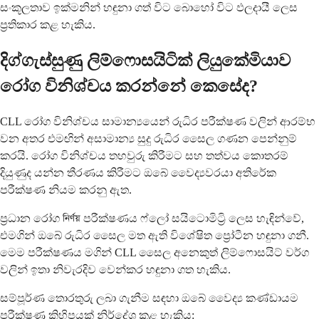
සංකූලතාව ඉක්මනින් හඳුනා ගත් විට බොහෝ විට ඵලදායී ලෙස
ප්‍රතිකාර කළ හැකිය.
දිග්ගැස්සුණු ලිම්ෆොසයිටික් ලියුකේමියාව
රෝග විනිශ්චය කරන්නේ කෙසේද?
CLL රෝග විනිශ්චය සාමාන්‍යයෙන් රුධිර පරීක්ෂණ වලින් ආරම්භ
වන අතර එමඟින් අසාමාන්‍ය සුදු රුධිර සෛල ගණන පෙන්නුම්
කරයි. රෝග විනිශ්චය තහවුරු කිරීමට සහ තත්වය කොතරම්
දියුණුද යන්න තීරණය කිරීමට ඔබේ වෛද්‍යවරයා අතිරේක
පරීක්ෂණ නියම කරනු ඇත.
ප්‍රධාන රෝග নির্ণয় පරීක්ෂණය ෆ්ලෝ සයිටොමිට්‍රි ලෙස හැඳින්වේ,
එමගින් ඔබේ රුධිර සෛල මත ඇති විශේෂිත ප්‍රෝටීන හඳුනා ගනී.
මෙම පරීක්ෂණය මගින් CLL සෛල අනෙකුත් ලිම්ෆොසයිට් වර්ග
වලින් ඉතා නිවැරදිව වෙන්කර හඳුනා ගත හැකිය.
සම්පූර්ණ තොරතුරු ලබා ගැනීම සඳහා ඔබේ වෛද්‍ය කණ්ඩායම
පරීක්ෂණ කිහිපයක් නිර්දේශ කළ හැකිය: