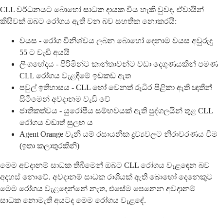
CLL වර්ධනයට බොහෝ සාධක දායක විය හැකි වුවද, ඒවායින්
කිසිවක් ඔබට රෝගය ඇති වන බව සහතික නොකරයි:
වයස - රෝග විනිශ්චය ලබන බොහෝ දෙනාම වයස අවුරුදු
55 ට වැඩි අයයි
ලිංගභේදය - පිරිමින්ට කාන්තාවන්ට වඩා දෙගුණයකින් පමණ
CLL රෝගය වැළඳීමේ ඉඩකඩ ඇත
පවුල් ඉතිහාසය - CLL හෝ වෙනත් රුධිර පිළිකා ඇති ඥාතීන්
සිටීමෙන් අවදානම වැඩි වේ
ජාතිකත්වය - යුරෝපීය සම්භවයක් ඇති පුද්ගලයින් තුළ CLL
රෝගය වඩාත් සුලභ ය
Agent Orange වැනි යම් රසායනික ද්‍රව්‍යවලට නිරාවරණය වීම
(ඉතා කලාතුරකිනි)
මෙම අවදානම් සාධක තිබීමෙන් ඔබට CLL රෝගය වැළඳෙන බව
අදහස් නොවේ. අවදානම් සාධක රාශියක් ඇති බොහෝ දෙනෙකුට
මෙම රෝගය වැළඳෙන්නේ නැත, එසේම පෙනෙන අවදානම්
සාධක නොමැති අයටද මෙම රෝගය වැළඳේ.