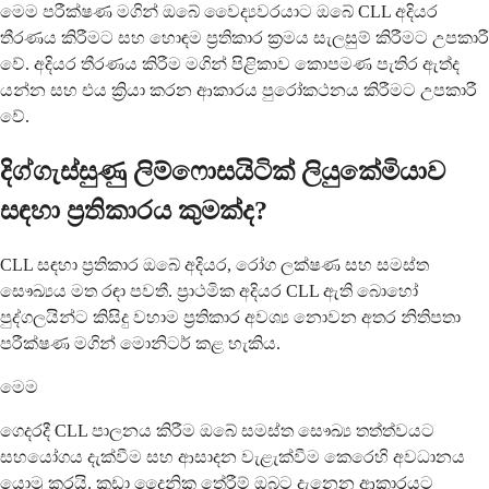
මෙම පරීක්ෂණ මගින් ඔබේ වෛද්‍යවරයාට ඔබේ CLL අදියර
තීරණය කිරීමට සහ හොඳම ප්‍රතිකාර ක්‍රමය සැලසුම් කිරීමට උපකාරී
වේ. අදියර තීරණය කිරීම මගින් පිළිකාව කොපමණ පැතිර ඇත්ද
යන්න සහ එය ක්‍රියා කරන ආකාරය පුරෝකථනය කිරීමට උපකාරී
වේ.
දිග්ගැස්සුණු ලිම්ෆොසයිටික් ලියුකේමියාව
සඳහා ප්‍රතිකාරය කුමක්ද?
CLL සඳහා ප්‍රතිකාර ඔබේ අදියර, රෝග ලක්ෂණ සහ සමස්ත
සෞඛ්‍යය මත රඳා පවතී. ප්‍රාථමික අදියර CLL ඇති බොහෝ
පුද්ගලයින්ට කිසිදු වහාම ප්‍රතිකාර අවශ්‍ය නොවන අතර නිතිපතා
පරීක්ෂණ මගින් මොනිටර් කළ හැකිය.
මෙම
ගෙදරදී CLL පාලනය කිරීම ඔබේ සමස්ත සෞඛ්‍ය තත්ත්වයට
සහයෝගය දැක්වීම සහ ආසාදන වැළැක්වීම කෙරෙහි අවධානය
යොමු කරයි. කුඩා දෛනික තේරීම් ඔබට දැනෙන ආකාරයට