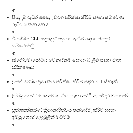
\n
සියලුම රුධිර සෛල වර්ග පරීක්ෂා කිරීම සඳහා සම්පූර්ණ
රුධිර ගණනයනය
\n
විශේෂිත CLL සලකුණු හඳුනා ගැනීම සඳහා ෆ්ලෝ
සයිටොමිට්‍රි
\n
ක්රෝමොසෝමීය වෙනස්කම් සොයා බැලීම සඳහා ජාන
පරීක්ෂණය
\n
ලිම්ෆ් නෝඩ් ප්‍රමාණය පරීක්ෂා කිරීම සඳහා CT ස්කෑන්
\n
(කිසිදු අවස්ථාවක අවශ්‍ය විය හැකි) අස්ථි ඇටමිදුළු බයොප්සි
\n
ප්‍රතිශක්තිකරණ ක්‍රියාකාරිත්වය තක්සේරු කිරීම සඳහා
ඉමියුනොග්ලොබුලින් මට්ටම්
\n