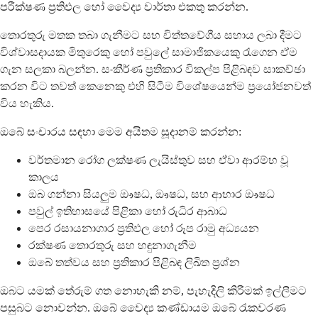
පරීක්ෂණ ප්‍රතිඵල හෝ වෛද්‍ය වාර්තා එකතු කරන්න.
තොරතුරු මතක තබා ගැනීමට සහ චිත්තවේගීය සහාය ලබා දීමට
විශ්වාසදායක මිතුරෙකු හෝ පවුලේ සාමාජිකයෙකු රැගෙන ඒම
ගැන සලකා බලන්න. සංකීර්ණ ප්‍රතිකාර විකල්ප පිළිබඳව සාකච්ඡා
කරන විට තවත් කෙනෙකු එහි සිටීම විශේෂයෙන්ම ප්‍රයෝජනවත්
විය හැකිය.
ඔබේ සංචාරය සඳහා මෙම අයිතම සූදානම් කරන්න:
වර්තමාන රෝග ලක්ෂණ ලැයිස්තුව සහ ඒවා ආරම්භ වූ
කාලය
ඔබ ගන්නා සියලුම ඖෂධ, ඖෂධ, සහ ආහාර ඖෂධ
පවුල් ඉතිහාසයේ පිළිකා හෝ රුධිර ආබාධ
පෙර රසායනාගාර ප්‍රතිඵල හෝ රූප රාමු අධ්‍යයන
රක්ෂණ තොරතුරු සහ හඳුනාගැනීම
ඔබේ තත්වය සහ ප්‍රතිකාර පිළිබඳ ලිඛිත ප්‍රශ්න
ඔබට යමක් තේරුම් ගත නොහැකි නම්, පැහැදිලි කිරීමක් ඉල්ලීමට
පසුබට නොවන්න. ඔබේ වෛද්‍ය කණ්ඩායම ඔබේ රැකවරණ