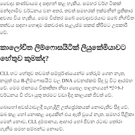
වෛද්‍ය කණ්ඩායම ද සඳහන් කළ හැකිය. සමහර වර්ග ටිකක්
මන්දගාමීව වර්ධනය වන අතර, තවත් සමහරක් ඉක්මනින් ප්‍රතිකාර
අවශ්‍ය විය හැකිය. මෙම විස්තර ඔබේ වෛද්‍යවරයාට ඔබේ නිශ්චිත
තත්වය සඳහා හොඳම රැකවරණ සැලැස්ම සකස් කිරීමට උපකාරී
වේ.
කාලෝචිත ලිම්ෆොසයිටික් ලියුකේමියාවට
හේතුව කුමක්ද?
CLL හට හේතුව තවමත් සම්පූර්ණයෙන්ම තේරුම් ගෙන නැත,
නමුත් එය B-ලිම්ෆොසයිට් වල DNA වෙනස්කම් සිදු වූ විට ආරම්භ
වේ. මෙම ජානමය විකෘතිතා නිසා සෛල පාලනයෙන් 벗어나
වර්ධනය වී ඒවා යුතු තරමට වඩා දිගු කාලයක් ජීවත් වේ.
බොහෝ අවස්ථාවලදී පැහැදිලි උත්ප්‍රේරකයක් නොමැතිව සිදු වේ.
ඔබ කළ හෝ නොකළ දෙයකින් එය ඇති වූයේ නැත. සමහර පිළිකා
මෙන් නොව, CLL දුම්පානය, ආහාර හෝ ජීවන රටාව තෝරා
ගැනීම සමඟ සම්බන්ධ නොවේ.