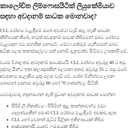
කාලෝචිත ලිම්ෆොසයිටික් ලියුකේමියාව
සඳහා අවදානම් සාධක මොනවාද?
CLL රෝගය වැළඳීමේ ඔබේ අවස්ථා වැඩි කළ හැකි සාධක
කිහිපයක් තිබේ, නමුත් අවදානම් සාධක තිබීමෙන් ඔබට රෝගය
වැළඳෙන බව සහතික නොවේ. මේවා තේරුම් ගැනීමෙන් ඔබට
අධික ලෙස කනස්සල්ලට පත් නොවී දැනුවත්ව සිටීමට උපකාරී වේ.
වයස විශාලතම අවදානම් සාධකයයි. CLL රෝගය අවුරුදු 40 ට අඩු
පුද්ගලයින්ට ඉතා කලාතුරකින් බලපාන අතර, අවුරුදු 55 ට පසු ඔබේ
අවදානම සැලකිය යුතු ලෙස වැඩි වේ. රෝග විනිශ්චය ලබන
බොහෝ දෙනාම අවුරුදු 60 හෝ 70 ගණන්වල සිටිති.
වෛද්‍යවරු හඳුනාගෙන ඇති ප්‍රධාන අවදානම් සාධක මෙන්න:
පිරිමි ලිංගිකත්වය - පිරිමින් තුළ කාන්තාවන්ට වඩා
දෙගුණයකින් පමණ CLL රෝගය වැළඳීමේ ඉඩකඩ ඇත.
CLL හෝ වෙනත් රුධිර පිළිකා ඉතිහාසයක් තිබීම
ආෂ්කෙනාසි යුදෙව් උරුමයක් තිබීම