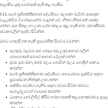
සැලකිය යුතු වෙනසක් ඇති කළ හැකිය.
CLL ඔබේ ප්‍රතිශක්තිකරණ පද්ධතියට බලපාන බැවින්, ආසාදන
වැළැක්වීම විශේෂයෙන්ම වැදගත් වේ. නිතර නිතර අත් සෝදා
ගන්න, සහ සීතල හා උණ රෝග කාලය තුළ හැකි නම්, ජනාකීර්ණ
ස්ථානවලින් ඈත්ව සිටින්න.
ඔබට ගෙදරදී ගත හැකි ප්‍රායෝගික පියවර මෙන්න:
පලතුරු, එළවළු සහ මේදය අඩු ලුණු ආහාර වලින්
පොහොසත් සමබර ආහාර වේලක් ගන්න
දවස පුරා ඕනෑ තරම් ජලය බොමින් ජලය හොඳින් පානය
කරන්න
ඔබේ ප්‍රතිශක්තිකරණ පද්ධතියට සහයෝගය දැක්වීම සඳහා
ප්‍රමාණවත් නින්දක් ලබා ගන්න
ශක්තිය පවත්වා ගැනීම සඳහා ඉවසා සිටින තරමට
සැහැල්ලුවෙන් ව්‍යායාම කරන්න
ධ්‍යානය හෝ ලිහිල් කිරීම හරහා ආතති කළමනාකරණය පුරුදු
කරන්න