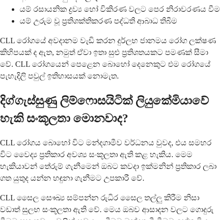
යම් රසායනික ද්‍රව්‍ය හෝ විකිරණ වලට පෙර නිරාවරණය වීම
යම් උරුම වූ ප්‍රතිශක්තිකරණ පද්ධති ආබාධ තිබීම
CLL රෝගයේ අවදානම වැඩි කරන දුර්ලභ ජානමය රෝග ලක්ෂණ
කිහිපයක් ද ඇත, නමුත් ඒවා ඉතා සුළු ප්‍රතිශතයකට පමණක් සීමා
වේ. CLL රෝගයෙන් පෙළෙන බොහෝ දෙනෙකුට එම රෝගයේ
පැහැදිලි පවුල් ඉතිහාසයක් නොමැත.
දිග්ගැස්සුණු ලිම්ෆොසයිටික් ලියුකේමියාවේ
හැකි සංකූලතා මොනවාද?
CLL රෝගය බොහෝ විට මන්දගාමීව වර්ධනය වුවද, එය සමහර
විට වෛද්‍ය ප්‍රතිකාර අවශ්‍ය සංකූලතා ඇති කළ හැකිය. මෙම
හැකියාවන් තේරුම් ගැනීමෙන් ඔබට කවදා ඉක්මනින් ප්‍රතිකාර ලබා
ගත යුතුද යන්න හඳුනා ගැනීමට උපකාරී වේ.
CLL සෛල සෞඛ්‍ය සම්පන්න රුධිර සෛල තල්ලු කිරීම නිසා
වඩාත් සුලභ සංකූලතා ඇති වේ. මෙය ඔබව ආසාදන වලට ගොදුරු