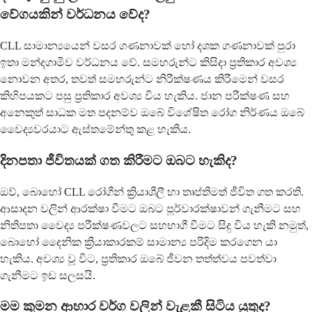
වේගයකින් වර්ධනය වේද?
CLL සාමාන්‍යයෙන් වසර ගණනාවක් හෝ දශක ගණනාවක් පුරා
ඉතා මන්දගාමීව වර්ධනය වේ. සමහරුන්ට කිසිදා ප්‍රතිකාර අවශ්‍ය
නොවන අතර, තවත් සමහරුන්ට නිරීක්ෂණය කිරීමෙන් වසර
කිහිපයකට පසු ප්‍රතිකාර අවශ්‍ය විය හැකිය. ජාන පරීක්ෂණ සහ
අනෙකුත් සාධක මත පදනම්ව ඔබේ විශේෂිත රෝග නිර්ණය ඔබේ
වෛද්‍යවරයාට ඇස්තමේන්තු කළ හැකිය.
දිනපතා ජීවිතයක් ගත කිරීමට ඔබට හැකිද?
ඔව්, බොහෝ CLL රෝගීන් ක්‍රියාශීලී හා තෘප්තිමත් ජීවිත ගත කරති.
ආසාදන වලින් ආරක්ෂා වීමට ඔබට පූර්වාරක්ෂාවන් ගැනීමට සහ
නිතිපතා වෛද්‍ය පරීක්ෂණවලට සහභාගී වීමට සිදු විය හැකි නමුත්,
බොහෝ දෛනික ක්‍රියාකාරකම් සාමාන්‍ය පරිදිම කරගෙන යා
හැකිය. අවශ්‍ය වූ විට, ප්‍රතිකාර ඔබේ ජීවන තත්ත්වය පවත්වා
ගැනීමට ඉඩ සලසයි.
මම කුමන ආහාර වර්ග වලින් වැළකී සිටිය යුතුද?