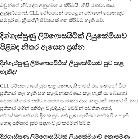
ඔවුන්ගේ නිර්දේශ අනුගමනය කිරීමයි. නිසි රැකවරණය
ලැබුණහොත්, CLL රෝගයෙන් පෙළෙන බොහෝ දෙනෙකුට
සම්පූර්ණ, ක්‍රියාශීලී ජීවිතයක් ගත කිරීමට හැකි වේ.
දිග්ගැස්සුණු ලිම්ෆොසයිටික් ලියුකේමියාව
පිළිබඳ නිතර ඇසෙන ප්‍රශ්න
දිග්ගැස්සුණු ලිම්ෆොසයිටික් ලියුකේමියාව සුව කළ
හැකිද?
CLL වර්තමානයේ සුව කළ නොහැකි නමුත් එය බොහෝ විට
ප්‍රතිකාර කළ හැකි සහ කළමනාකරණය කළ හැකි ය. බොහෝ
දෙනෙක් මෙම තත්වය සමඟ සාමාන්‍ය ආයු කාලයක් ගත කරති. නව
ප්‍රතිකාර මගින් ප්‍රතිඵල වැඩිදියුණු වෙමින් පවතින අතර,
පර්යේෂකයන් යම් දිනක සුවයක් ලබා ගැනීමට හේතු විය හැකි
හොඳ ප්‍රතිකාර ක්‍රම සඳහා වැඩ කරමින් සිටිති.
දිග්ගැස්සුණු ලිම්ෆොසයිටික් ලියුකේමියාව කොපමණ