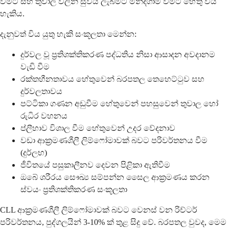
වීමට සහ තුවාල වලින් සුවය ලැබීමට මන්දගාමී වීමට හේතු විය
හැකිය.
දැනුවත් විය යුතු හැකි සංකූලතා මෙන්න:
දුර්වල වූ ප්‍රතිශක්තිකරණ පද්ධතිය නිසා ආසාදන අවදානම
වැඩි වීම
රක්තහීනතාවය හේතුවෙන් බරපතල තෙහෙට්ටුව සහ
දුර්වලතාවය
පට්ටිකා ගණන අඩුවීම හේතුවෙන් පහසුවෙන් තුවාල හෝ
රුධිර වහනය
ප්ලීහාව විශාල වීම හේතුවෙන් උදර වේදනාව
වඩා ආක්‍රමණශීලී ලිම්ෆෝමාවක් බවට පරිවර්තනය වීම
(දුර්ලභ)
ජීවිතයේ පසුකාලීනව දෙවන පිළිකා ඇතිවීම
ඔබේ ශරීරය සෞඛ්‍ය සම්පන්න සෛල ආක්‍රමණය කරන
ස්වයං ප්‍රතිශක්තිකරණ සංකූලතා
CLL ආක්‍රමණශීලී ලිම්ෆෝමාවක් බවට වෙනස් වන රිච්ටර්
පරිවර්තනය, පුද්ගලයින් 3-10% ක් තුළ සිදු වේ. බරපතල වුවද, මෙම