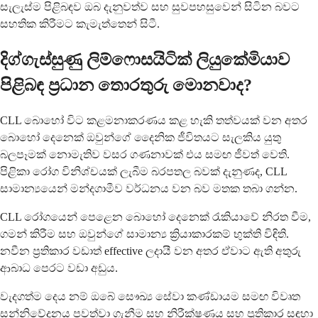
සැලැස්ම පිළිබඳව ඔබ දැනුවත්ව සහ සුවපහසුවෙන් සිටින බවට
සහතික කිරීමට කැමැත්තෙන් සිටී.
දිග්ගැස්සුණු ලිම්ෆොසයිටික් ලියුකේමියාව
පිළිබඳ ප්‍රධාන තොරතුරු මොනවාද?
CLL බොහෝ විට කළමනාකරණය කළ හැකි තත්වයක් වන අතර
බොහෝ දෙනෙක් ඔවුන්ගේ දෛනික ජීවිතයට සැලකිය යුතු
බලපෑමක් නොමැතිව වසර ගණනාවක් එය සමඟ ජීවත් වෙති.
පිළිකා රෝග විනිශ්චයක් ලැබීම බරපතල බවක් දැනුණද, CLL
සාමාන්‍යයෙන් මන්දගාමීව වර්ධනය වන බව මතක තබා ගන්න.
CLL රෝගයෙන් පෙළෙන බොහෝ දෙනෙක් රැකියාවේ නිරත වීම,
ගමන් කිරීම සහ ඔවුන්ගේ සාමාන්‍ය ක්‍රියාකාරකම් භුක්ති විඳිති.
නවීන ප්‍රතිකාර වඩාත් effective ලදායී වන අතර ඒවාට ඇති අතුරු
ආබාධ පෙරට වඩා අඩුය.
වැදගත්ම දෙය නම් ඔබේ සෞඛ්‍ය සේවා කණ්ඩායම සමඟ විවෘත
සන්නිවේදනය පවත්වා ගැනීම සහ නිරීක්ෂණය සහ ප්‍රතිකාර සඳහා