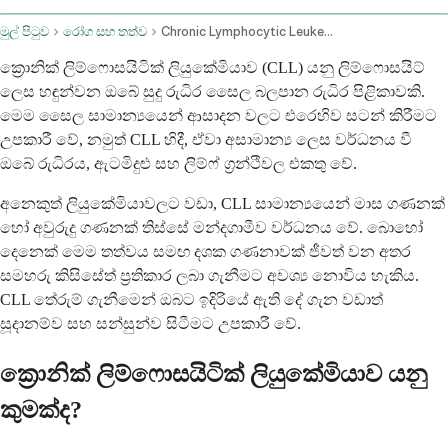
මුල් පිටුව
රෝග සහ තත්ව
Chronic Lymphocytic Leukemia
ක්‍රොනික් ලිම්ෆොසයිටික් ලියුකේමියාව (CLL) යනු ලිම්ෆොසයිට්
ලෙස හඳුන්වන ඔබේ සුදු රුධිර සෛල බලපාන රුධිර පිළිකාවකි.
මෙම සෛල සාමාන්‍යයෙන් ආසාදන වලට එරෙහිව සටන් කිරීමට
උපකාරී වේ, නමුත් CLL හිදී, ඒවා අසාමාන්‍ය ලෙස වර්ධනය වී
ඔබේ රුධිරය, ඇටමිදුළු සහ ලිම්ෆ් ග්‍රන්ථිවල එකතු වේ.
අනෙකුත් ලියුකේමියාවලට වඩා, CLL සාමාන්‍යයෙන් මාස ගණනක්
හෝ අවුරුදු ගණනක් තිස්සේ මන්දගාමීව වර්ධනය වේ. බොහෝ
දෙනෙක් මෙම තත්වය සමඟ දශක ගණනාවක් ජීවත් වන අතර
සමහරු කිසිසේත් ප්‍රතිකාර ලබා ගැනීමට අවශ්‍ය නොවිය හැකිය.
CLL තේරුම් ගැනීමෙන් ඔබට ඉදිරියේ ඇති දේ ගැන වඩාත්
සූදානම්ව සහ සන්සුන්ව සිටීමට උපකාරී වේ.
ක්‍රොනික් ලිම්ෆොසයිටික් ලියුකේමියාව යනු
කුමක්ද?