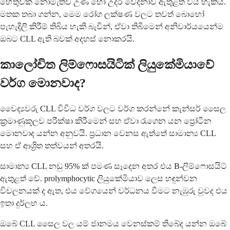
හේතුවක් නොමැතිව උණ හෝ උදර වේදනාව ඇතුළත් විය හැකිය.
මතක තබා ගන්න, මෙම රෝග ලක්ෂණ වලට තවත් බොහෝ
පැහැදිලි කිරීම් තිබිය හැකි බැවින්, ඒවා තිබීමෙන් අනිවාර්යයෙන්ම
ඔබට CLL ඇති බවක් අදහස් නොකරයි.
කාලෝචිත ලිම්ෆොසයිටික් ලියුකේමියාවේ
වර්ග මොනවාද?
වෛද්‍යවරු CLL විවිධ වර්ග වලට වර්ග කරන්නේ කැන්සර් සෛල
ක්‍රමාණුකූලව පරීක්ෂා කිරීමෙන් සහ ඒවා රැගෙන යන ප්‍රෝටීන
මොනවාද යන්න අනුවයි. ප්‍රධාන වෙනස ඇත්තේ සාමාන්‍ය CLL
සහ ඒ ආශ්‍රිත තත්වයන් අතරයි.
සාමාන්‍ය CLL නඩු 95% ක් පමණ සෑදෙන අතර එය B-ලිම්ෆොසයිට්
ඇතුළත් වේ. prolymphocytic ලියුකේමියාව ලෙස හඳුන්වන
විචලනයක් ද ඇත, එය වේගයෙන් වර්ධනය වීමට නැඹුරු වුවද එය
ඉතා දුර්ලභ ය.
ඔබේ CLL සෛල වල යම් ජානමය වෙනස්කම් තිබේද යන්න ඔබේ