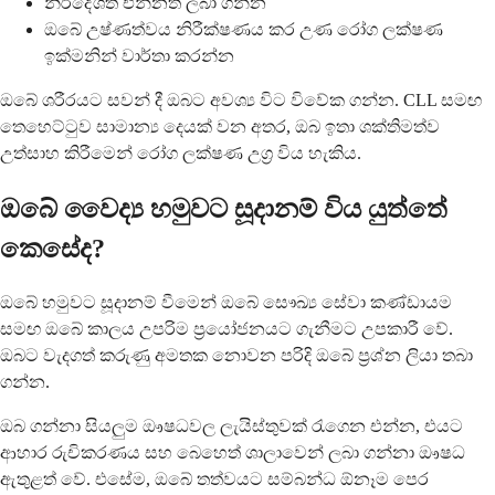
නිර්දේශිත එන්නත් ලබා ගන්න
ඔබේ උෂ්ණත්වය නිරීක්ෂණය කර උණ රෝග ලක්ෂණ
ඉක්මනින් වාර්තා කරන්න
ඔබේ ශරීරයට සවන් දී ඔබට අවශ්‍ය විට විවේක ගන්න. CLL සමඟ
තෙහෙට්ටුව සාමාන්‍ය දෙයක් වන අතර, ඔබ ඉතා ශක්තිමත්ව
උත්සාහ කිරීමෙන් රෝග ලක්ෂණ උග්‍ර විය හැකිය.
ඔබේ වෛද්‍ය හමුවට සූදානම් විය යුත්තේ
කෙසේද?
ඔබේ හමුවට සූදානම් වීමෙන් ඔබේ සෞඛ්‍ය සේවා කණ්ඩායම
සමඟ ඔබේ කාලය උපරිම ප්‍රයෝජනයට ගැනීමට උපකාරී වේ.
ඔබට වැදගත් කරුණු අමතක නොවන පරිදි ඔබේ ප්‍රශ්න ලියා තබා
ගන්න.
ඔබ ගන්නා සියලුම ඖෂධවල ලැයිස්තුවක් රැගෙන එන්න, එයට
ආහාර රුචිකරණය සහ බෙහෙත් ශාලාවෙන් ලබා ගන්නා ඖෂධ
ඇතුළත් වේ. එසේම, ඔබේ තත්වයට සම්බන්ධ ඕනෑම පෙර