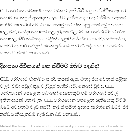
CLL රෝගය සම්බන්ධයෙන් ඔබ වැළකී සිටිය යුතු නිශ්චිත ආහාර
නොමැත, නමුත් ආසාදන වලින් වැළකීම සඳහා ආරක්ෂිතව ආහාර
ගැනීම කෙරෙහි අවධානය යොමු කරන්න. අමු හෝ අඩු තාපාංක
කළ මස්, සෝදා නොගත් පලතුරු හා එළවළු සහ පේස්ටරීකරණය
නොකළ කිරි නිෂ්පාදන වලින් වැළකී සිටින්න. සෞඛ්‍ය සම්පන්න,
සමබර ආහාර වේලක් ඔබේ ප්‍රතිශක්තිකරණ පද්ධතිය හා සමස්ත
යහපැවැත්මට සහාය වේ.
දිනපතා ජීවිතයක් ගත කිරීමට ඔබට හැකිද?
CLL රෝගයට ජානමය සංරචකයක් ඇත, මන්ද එය වෙනත් පිළිකා
වලට වඩා පවුල් තුළ වැඩිපුර පැතිර යයි. කෙසේ වුවද, CLL
රෝගයෙන් පෙළෙන බොහෝ දෙනෙකුට එම රෝගයේ පවුල්
ඉතිහාසයක් නොමැත. CLL රෝගයෙන් පෙළෙන ඥාතියෙකු සිටීම
ඔබේ අවදානම වැඩි කරයි, නමුත් එයින් අදහස් කරන්නේ ඔබට එම
තත්වය නිසැකවම ඇති වන බව නොවේ.
Medical Disclaimer:
This article is for informational purposes only and does not constitute
medical advice. Always consult a qualified healthcare provider for diagnosis and treatment