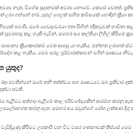
‍ය නැත, විශේෂ සූදානමක් අවශ්‍ය නොවේ. කෙසේ වෙතත්, ප්‍රතිකා
ලබා ගන්නේ නම්, පුළුල් ගෙලක් සහිත කමිසයක් හොඳින් ක්‍රියා කර
කිහිපයක් පමණි. ඔබේ වෛද්‍යවරයා ඉතා සිහින් ඉඳිකටුවක් භාවිතා ක
සුවපහසු කළ හැකි බැවින්, සමහර අය කල්තියා ලිහිල් කිරීමේ ක්‍රම
මාන්‍ය ක්‍රියාකාරකම් වෙත ආපසු යා හැකිය. එන්නත ලබාගත් ස්ථ
නිර්දේශ කළ හැකිය. මෙම සරල පූර්වාරක්ෂාවන් මගින් ඖෂධය නිව
 යුතුද?
න්ම රඳා පවතින්නේ ඔබේ තනි තත්ත්වය සහ ඖෂධයට ඔබ ප්‍රතිචාර ද
දක්වා පවතී.
ාරය බැලීමට අත්හදා බැලීමේ කාල පරිච්ඡේදයකින් ආරම්භ කරනු
ීම් උපලේඛනගත කරනු ඇත. සමහර අය ඔවුන්ගේ රෝග ලක්ෂණ දිග
වැඩිදියුණු කිරීමට උපකාරී වන විට වසර ගණනාවක් තිස්සේ මෙ