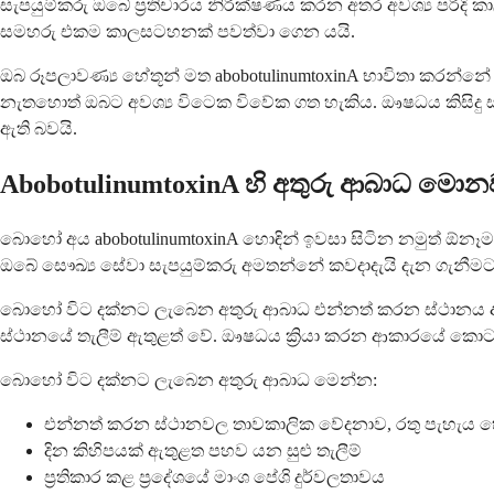
සැපයුම්කරු ඔබේ ප්‍රතිචාරය නිරීක්ෂණය කරන අතර අවශ්‍ය පරිද
සමහරු එකම කාලසටහනක් පවත්වා ගෙන යයි.
ඔබ රූපලාවණ්‍ය හේතූන් මත abobotulinumtoxinA භාවිතා කරන්නේ 
නැතහොත් ඔබට අවශ්‍ය විටෙක විවේක ගත හැකිය. ඖෂධය කිසිදු ස්
ඇති බවයි.
AbobotulinumtoxinA හි අතුරු ආබාධ මොන
බොහෝ අය abobotulinumtoxinA හොඳින් ඉවසා සිටින නමුත් ඕනෑ
ඔබේ සෞඛ්‍ය සේවා සැපයුම්කරු අමතන්නේ කවදාදැයි දැන ගැනීමට
බොහෝ විට දක්නට ලැබෙන අතුරු ආබාධ එන්නත් කරන ස්ථානය ආසන
ස්ථානයේ තැලීම් ඇතුළත් වේ. ඖෂධය ක්‍රියා කරන ආකාරයේ කොටසක්
බොහෝ විට දක්නට ලැබෙන අතුරු ආබාධ මෙන්න:
එන්නත් කරන ස්ථානවල තාවකාලික වේදනාව, රතු පැහැය හ
දින කිහිපයක් ඇතුළත පහව යන සුළු තැලීම්
ප්‍රතිකාර කළ ප්‍රදේශයේ මාංශ පේශි දුර්වලතාවය