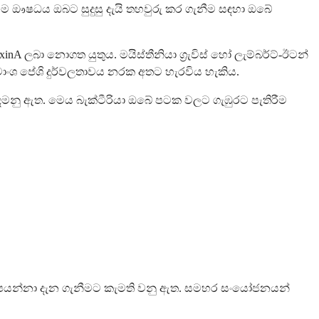
මෙම ඖෂධය ඔබට සුදුසු දැයි තහවුරු කර ගැනීම සඳහා ඔබේ
nA ලබා නොගත යුතුය. මයිස්තීනියා ග්‍රැවිස් හෝ ලැම්බර්ට්-ඊටන්
 මාංශ පේශි දුර්වලතාවය නරක අතට හැරවිය හැකිය.
දමනු ඇත. මෙය බැක්ටීරියා ඔබේ පටක වලට ගැඹුරට පැතිරීම
පයන්නා දැන ගැනීමට කැමති වනු ඇත. සමහර සංයෝජනයන්