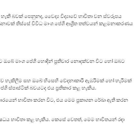
 හැකි බවක් පෙනුනද, වෛද්‍ය විද්‍යාවේ භාවිතා වන ස්වරූපය
නාවක් තිස්සේ විවිධ මාංශ පේශි ආශ්‍රිත තත්වයන් කළමනාකරණය
රවලට ඔබේ මාංශ පේශි හොඳින් ප්‍රතිචාර නොදක්වන විට හෝ ඔබට
ව හැකිලීම සහ ඔබේ හිසෙහි වේදනාකාරී ඇඹරීමක් හෝ හැරීමක්
 ස්පාස්ටික් බවයටද එය ප්‍රතිකාර කළ හැකිය.
ආකාරයෙන් භාවිතා කරන විට, එය මෙම ප්‍රකාශන රේඛා ඇති කරන
ෙම ඖෂධය භාවිතා කළ හැකිය. කෙසේ වෙතත්, මෙම භාවිතයන් රඳා