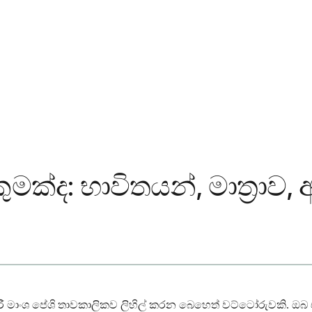
ුමක්ද: භාවිතයන්, මාත්‍රාව
රියාකාරී මාංශ පේශි තාවකාලිකව ලිහිල් කරන බෙහෙත් වට්ටෝරුවකි.