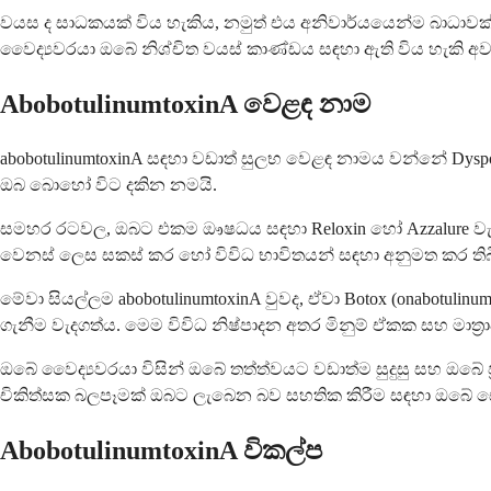
වයස ද සාධකයක් විය හැකිය, නමුත් එය අනිවාර්යයෙන්ම බාධාවක් 
වෛද්‍යවරයා ඔබේ නිශ්චිත වයස් කාණ්ඩය සඳහා ඇති විය හැකි අවද
AbobotulinumtoxinA වෙළඳ නාම
abobotulinumtoxinA සඳහා වඩාත් සුලභ වෙළඳ නාමය වන්නේ
ඔබ බොහෝ විට දකින නමයි.
සමහර රටවල, ඔබට එකම ඖෂධය සඳහා Reloxin හෝ Azzalure වැනි වෙන
වෙනස් ලෙස සකස් කර හෝ විවිධ භාවිතයන් සඳහා අනුමත කර තිබ
මේවා සියල්ලම abobotulinumtoxinA වුවද, ඒවා Botox (onabotu
ගැනීම වැදගත්ය. මෙම විවිධ නිෂ්පාදන අතර මිනුම් ඒකක සහ මාත්
ඔබේ වෛද්‍යවරයා විසින් ඔබේ තත්ත්වයට වඩාත්ම සුදුසු සහ ඔබේ 
චිකිත්සක බලපෑමක් ඔබට ලැබෙන බව සහතික කිරීම සඳහා ඔබේ සෞඛ
AbobotulinumtoxinA විකල්ප