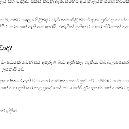
ි කාලය සහ මාත්‍රාව සකස් කරනු ඇත. සමහර අය කාලයත් සමඟ තරමක
නම්, ඔබට කාලය පිළිබඳව වැඩි නම්‍යශීලී බවක් ඇත. ප්‍රතිඵල පව
ථිර වෙනසක් ඇති නොකරයි, එබැවින් ප්‍රතිකාර නතර කිරීමෙන් අ
වාද?
ම ඖෂධයක් මෙන් එය අතුරු ආබාධ ඇති කළ හැකිය. ඔබ බලාපොරොත්ත
 උපකාරී වේ.
්නයේ ඇති වන අතර සාමාන්‍යයෙන් සුළු වේ. මේවාට සාමාන්‍යය
 වන ප්‍රතිකාර කළ ප්‍රදේශයේ මාංශ පේශි දුර්වලතාවයක් ද ඔබට ද
ෝ ඉදිමීම