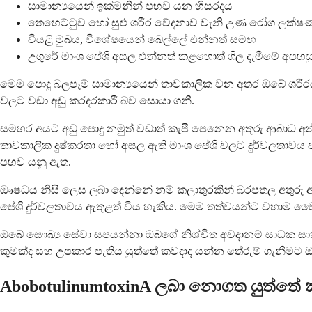
සාමාන්‍යයෙන් ඉක්මනින් පහව යන හිසරදය
තෙහෙට්ටුව හෝ සුළු ශරීර වේදනාව වැනි උණ රෝග ලක්ෂ
වියළි මුඛය, විශේෂයෙන් බෙල්ලේ එන්නත් සමඟ
උගුරේ මාංශ පේශි අසල එන්නත් කළහොත් ගිල දැමීමේ අපහස
මෙම පොදු බලපෑම් සාමාන්‍යයෙන් තාවකාලික වන අතර ඔබේ ශර
වලට වඩා අඩු කරදරකාරී බව සොයා ගනී.
සමහර අයට අඩු පොදු නමුත් වඩාත් කැපී පෙනෙන අතුරු ආබාධ අත්
තාවකාලික දුෂ්කරතා හෝ අසල ඇති මාංශ පේශි වලට දුර්වලතාවය
පහව යනු ඇත.
ඖෂධය නිසි ලෙස ලබා දෙන්නේ නම් කලාතුරකින් බරපතල අතුරු ආබ
පේශි දුර්වලතාවය ඇතුළත් විය හැකිය. මෙම තත්වයන්ට වහාම වෛද්‍ය 
ඔබේ සෞඛ්‍ය සේවා සපයන්නා ඔබගේ නිශ්චිත අවදානම් සාධක සාක
කුමක්ද සහ උපකාර පැතිය යුත්තේ කවදාද යන්න තේරුම් ගැනීමට
AbobotulinumtoxinA ලබා නොගත යුත්තේ 