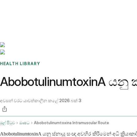
Benchmarks
Stories
FAQ
Sign up / Log in
HEALTH LIBRARY
AbobotulinumtoxinA යනු ක
අවසන් වරට යාවත්කාලීන කළේ
2026 බක් 3
මුල් පිටුව
ඖෂධ
Abobotulinumtoxina Intramuscular Route
AbobotulinumtoxinA යනු ස්නායු සංඥා අවහිර කිරීමෙන් අධි ක්‍