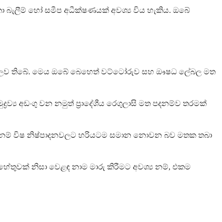
ා බැලීම් හෝ සමීප අධීක්ෂණයක් අවශ්‍ය විය හැකිය. ඔබේ
බහුලව තිබේ. මෙය ඔබේ බෙහෙත් වට්ටෝරුව සහ ඖෂධ ලේබල මත
්‍ය අඩංගු වන නමුත් ප්‍රාදේශීය රෙගුලාසි මත පදනම්ව තරමක්
 බොටුලිනම් විෂ නිෂ්පාදනවලට හරියටම සමාන නොවන බව මතක තබා
හේතුවක් නිසා වෙළඳ නාම මාරු කිරීමට අවශ්‍ය නම්, එකම