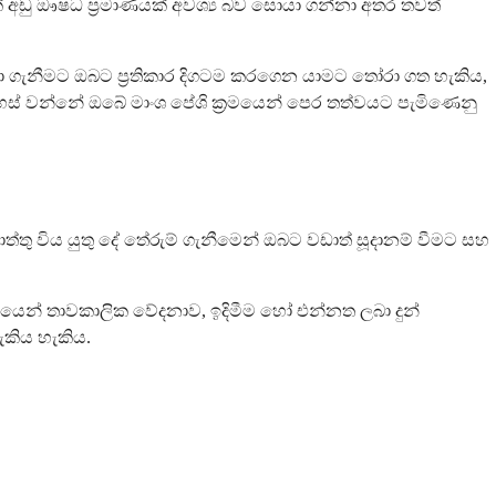
් අඩු ඖෂධ ප්‍රමාණයක් අවශ්‍ය බව සොයා ගන්නා අතර තවත්
ත්වා ගැනීමට ඔබට ප්‍රතිකාර දිගටම කරගෙන යාමට තෝරා ගත හැකිය,
දහස් වන්නේ ඔබේ මාංශ පේශි ක්‍රමයෙන් පෙර තත්වයට පැමිණෙනු
ු විය යුතු දේ තේරුම් ගැනීමෙන් ඔබට වඩාත් සූදානම් වීමට සහ
ෙන් තාවකාලික වේදනාව, ඉදිමීම හෝ එන්නත ලබා දුන්
ැකිය හැකිය.