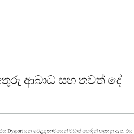
, අතුරු ආබාධ සහ තවත් දේ
 ඔබ එය Dysport යන වෙළඳ නාමයෙන් වඩාත් හොඳින් හඳුනනු ඇත, එය