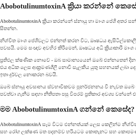
AbobotulinumtoxinA ක්‍රියා කරන්නේ කෙස
AbobotulinumtoxinA ක්‍රියා කරන්නේ ස්නායු හා මාංශ පේශි අත
සිතන්න.
නිශ්චිත මාංශ පේශිවලට එන්නත් කරන විට, ඖෂධය ඇසිටිල්කොලීන
පවසයි. මෙම සංඥාව අවහිර කිරීමෙන්, ඖෂධය අධි ක්‍රියාකාරී මාංශ පේශ
ප්‍රතිඵල ක්ෂණික නොවේ - ඔබ සාමාන්‍යයෙන් ඔබේ එන්නතෙන් දින
එය අධික ලෙස ආක්‍රමණශීලී නොවී සැලකිය යුතු සහනයක් ලබා 
ඉතා දුර්වල නොකරන බවයි.
ඔබේ ස්නායු අවසානය ස්වභාවිකවම පුනර්ජනනය වී නැවත ඔබේ මාංශ
පවත්වා ගැනීම සඳහා නිතිපතා පසු විපරම් ප්‍රතිකාර අවශ්‍ය වන්නේ එ
මම AbobotulinumtoxinA ගන්නේ කෙසේද?
AbobotulinumtoxinA සෑම විටම එන්නත්යක් ලෙස කෙලින්ම නිශ
සහ රෝග ලක්ෂණ මත පදනම්ව හරියටම කොතැනට සහ කොපමණ ප්‍