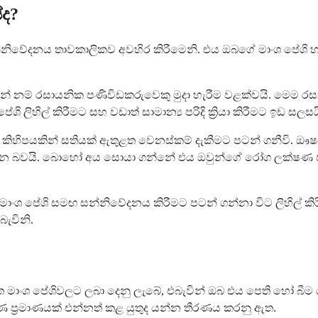
ේද?
ර සන්නිවේදනය තාවකාලිකව අවහිර කිරීමෙනි. එය ඔබගේ මාංශ පේශි
් නම් රසායනික පණිවිඩකරුවෙකු මුදා හැරීම වළක්වයි. මෙම රසා
ි ලිහිල් කිරීමට සහ වඩාත් සාමාන්‍ය පරිදි ක්‍රියා කිරීමට ඉඩ සලසය
 කිහිපයකින් සතියක් ඇතුළත වෙනස්කම් දැකීමට පටන් ගනීවි. ඖෂ
දෙන බවයි. බොහෝ අය සොයා ගන්නේ එය ඔවුන්ගේ රෝග ලක්ෂණ පා
 පේශි සමඟ සන්නිවේදනය කිරීමට පටන් ගන්නා විට ලිහිල් කිරීමේ
බැවිනි.
්චිත මාංශ පේශිවලට ලබා දෙනු ලැබේ, එබැවින් ඔබ එය පෙති හෝ
රමාණයක් එන්නත් කළ යුතුද යන්න තීරණය කරනු ඇත.