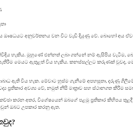
ණ
ුතා
ීරය ඖෂධයට අනුවර්තනය වන විට වැඩි දියුණු වේ. බොහෝ අය 
විඳිය හැකිය. මුහුණේ එන්නත් ලබා ගන්නේ නම් ඇසිපිය වැටීම, 
 පැතිරීම මෙයට ඇතුළත් විය හැකිය. කනස්සල්ලට කරුණක් වුවද
ාධ ඇති විය හැක. මේවාට හුස්ම ගැනීමේ අපහසුතා, දරුණු ගිලී
ප්‍රතිකාර අවශ්‍ය වේ, නමුත් නිසි මාත්‍රාව සහ ස්ථානගත කිරීම සම
ච්ඡා කරන අතර, විශේෂයෙන් ඔබගේ පළමු ප්‍රතිකාර කිහිපය තුළ
 ඔවුන් ඔබට උපකාර කරනු ඇත.
කවුද?