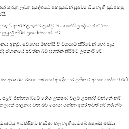
ර කරනු ලබන ප්‍රදේශයට පහසුවෙන් ප්‍රවේශ විය හැකි සුවපහසු
යි.
ළ හැකි අතර බලපෑමට ලක් වූ මාංශ පේශි ප්‍රදේශයේ ස්ථාන
 පුහුණු කිරීම ප්‍රයෝජනවත් වේ.
ානය අනුව, වෙහෙස මහන්සි වී ව්‍යායාම කිරීමෙන් හෝ පැය
ැරදි ස්ථානයේ පවතින බව සහතික කිරීමට උපකාරී වේ.
ක්වන ආකාරය මතය. බොහෝ අය දිගටම ප්‍රතිකාර අවශ්‍ය වන්නේ එහි
 ඇත. පළමු එන්නත ඔබේ රෝග ලක්ෂණ වලට උපකාරී වන්නේ නම්,
ු කාලයක් පාලනය වන බව සොයා ගන්නා අතර තවත් සමහරුන්ට
ම ඖෂධය ආරක්ෂිතව භාවිතා කළ හැකිය. ඔබේ සෞඛ්‍ය සේවා