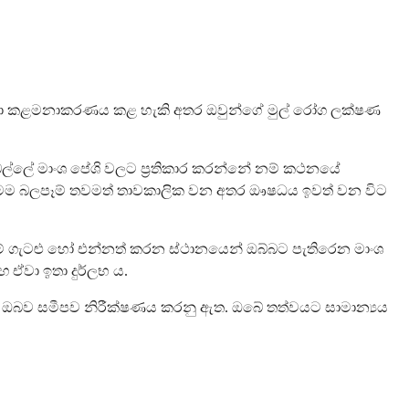
ඒවා කළමනාකරණය කළ හැකි අතර ඔවුන්ගේ මුල් රෝග ලක්ෂණ
බෙල්ලේ මාංශ පේශි වලට ප්‍රතිකාර කරන්නේ නම් කථනයේ
, මෙම බලපෑම් තවමත් තාවකාලික වන අතර ඖෂධය ඉවත් වන විට
මේ ගැටළු හෝ එන්නත් කරන ස්ථානයෙන් ඔබ්බට පැතිරෙන මාංශ
ඟ ඒවා ඉතා දුර්ලභ ය.
දී ඔබව සමීපව නිරීක්ෂණය කරනු ඇත. ඔබේ තත්වයට සාමාන්‍යය