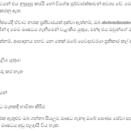
යන් එය නුසුදුසු කරයි හෝ විශේෂ පූර්වාරක්ෂාවන් අවශ්‍ය වේ. 
 කරනු ඇත.
ේදී ඒවාට නරක ප්‍රතිචාරයක් දක්වා ඇත්නම්, ඔබ abobotulinumtoxi
ගලයින් ද මෙම ඖෂධය ගැනීමෙන් වැළකිය යුතුය, මන්ද එය ඔවුන්ගේ
ත්නම්, ආසාදනය පහව යන තෙක් ඔබේ වෛද්‍යවරයා ප්‍රතිකාර කල් 
ලිය යුතුය:
ුරු කර නැත
යන්
ෂධ මෑතකදී භාවිතා කිරීම
ක ඇතුළුව ඔබ ගන්නා සියලුම ඖෂධ ගැනද ඔබේ සෞඛ්‍ය සේවා ස
 ඖෂධය අඩු ඵලදායී විය හැක.