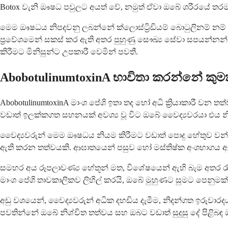
Botox වැනි ඖෂධ පවුලට අයත් වේ, නමුත් ඒවා ඔබේ ශරීරයේ තරමක්
මෙම ඖෂධය නිපදවනු ලබන්නේ ක්ලොස්ට්‍රිඩියම් බොටුලිනම් නම් බැක්
ප්‍රවේශමෙන් සකස් කර ඇති අතර පුහුණු සෞඛ්‍ය සේවා සපයන්නන්
කිරීමට මිනිසුන්ට උපකාරී වෙමින් පවතී.
AbobotulinumtoxinA භාවිතා කරන්නේ කුම
AbobotulinumtoxinA මාංශ පේශි ඉතා තද හෝ අධි ක්‍රියාකාරී වන 
වඩාත් ඉලක්කගත සහනයක් අවශ්‍ය වූ විට ඔබේ වෛද්‍යවරයා එය න
වෛද්‍යවරුන් මෙම ඖෂධය නියම කිරීමට වඩාත් පොදු හේතුව වන්
ඇති කරන තත්වයකි. ආඝාතයෙන් පසුව හෝ මස්තිෂ්ක අංශභාගය ඇති ප
සමහර අය රූපලාවණ්‍ය හේතූන් මත, විශේෂයෙන් ඇහි බැම අතර රැල
මාංශ පේශි තාවකාලිකව ලිහිල් කරයි, ඔබේ මුහුණට සුමට පෙනුමක් 
අඩු වශයෙන්, වෛද්‍යවරුන් අධික දහඩිය දැමීම, නිදන්ගත ඉරුවාර
පවතින්නේ ඔබේ නිශ්චිත තත්වය සහ ඔබට වඩාත් සුදුසු දේ පිළි