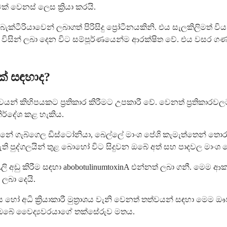
 වෙනස් ලෙස ක්‍රියා කරයි.
ටීරියාවෙන් ලබාගත් පිරිසිදු ප්‍රෝටීනයකිනි. එය සැලකිලිමත් විය
 විසින් ලබා දෙන විට සම්පූර්ණයෙන්ම ආරක්ෂිත වේ. එය වසර ගණ
ක් සඳහාද?
තත්වයන් කිහිපයකට ප්‍රතිකාර කිරීමට උපකාරී වේ. වෙනත් ප්‍රතිකා
ිර්දේශ කළ හැකිය.
නේ ගැබ්ගෙල ඩිස්ටෝනියා, බෙල්ලේ මාංශ පේශි කැමැත්තෙන් තොර
ුද්ගලයින් තුළ බොහෝ විට සිදුවන ඔබේ අත් සහ පාදවල මාංශ පේශි
ි අඩු කිරීම සඳහා abobotulinumtoxinA එන්නත් ලබා ගනී. මෙම 
ලබා දෙයි.
දය හෝ අධි ක්‍රියාකාරී මුත්‍රාශය වැනි වෙනත් තත්වයන් සඳහා ම
බඳ ඔබේ වෛද්‍යවරයාගේ තක්සේරුව මතය.