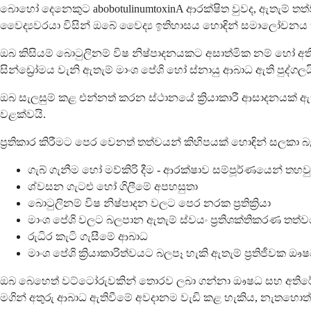
බොහෝ දෙනෙකුට abobotulinumtoxinA ආරක්ෂිත වුවද, ඇතැම් තත්ව
වෛද්‍යවරයා විසින් ඔබේ වෛද්‍ය ඉතිහාසය හොඳින් සමාලෝචනය
ඔබ කිසියම් බොටුලිනම් විෂ නිෂ්පාදනයකට අසාත්මික නම් හෝ අතීතය
සින්ඩ්‍රෝමය වැනි ඇතැම් මාංශ පේශි හෝ ස්නායු ආබාධ ඇති පුද්
ඔබ සැලසුම් කළ එන්නත් කරන ස්ථානයේ ක්‍රියාකාරී ආසාදනයක් ඇ
වළක්වයි.
ප්‍රතිකාර කිරීමට පෙර වෙනත් තත්වයන් කිහිපයක් හොඳින් සලකා බැ
ගැබ් ගැනීම හෝ මව්කිරි දීම - ආරක්ෂාව සම්පූර්ණයෙන් තහව
ශ්වසන ගැටළු හෝ ගිලීමේ අපහසුතා
බොටුලිනම් විෂ නිෂ්පාදන වලට පෙර නරක ප්‍රතික්‍රියා
මාංශ පේශි වලට බලපාන ඇතැම් ස්වයං ප්‍රතිශක්තිකරණ තත්ව
රුධිර කැටි ගැසීමේ ආබාධ
මාංශ පේශි ක්‍රියාකාරිත්වයට බලපෑ හැකි ඇතැම් ප්‍රතිජීවක ඖ
ඔබ බෙහෙත් වට්ටෝරුවකින් තොරව ලබා ගන්නා ඖෂධ සහ අතිරේ
මගින් අතුරු ආබාධ ඇතිවීමේ අවදානම වැඩි කළ හැකිය, නැතහොත්