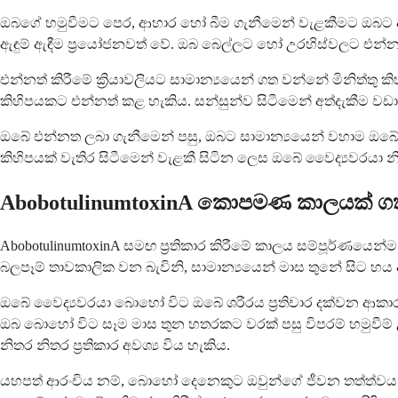
ඔබගේ හමුවීමට පෙර, ආහාර හෝ බීම ගැනීමෙන් වැළකීමට ඔබට අවශ්
ඇඳුම් ඇඳීම ප්‍රයෝජනවත් වේ. ඔබ බෙල්ලට හෝ උරහිස්වලට එන්නත් 
එන්නත් කිරීමේ ක්‍රියාවලියට සාමාන්‍යයෙන් ගත වන්නේ මිනිත්තු 
කිහිපයකට එන්නත් කළ හැකිය. සන්සුන්ව සිටීමෙන් අත්දැකීම වඩාත් 
ඔබේ එන්නත ලබා ගැනීමෙන් පසු, ඔබට සාමාන්‍යයෙන් වහාම ඔබේ සා
කිහිපයක් වැතිර සිටීමෙන් වැළකී සිටින ලෙස ඔබේ වෛද්‍යවරයා 
AbobotulinumtoxinA කොපමණ කාලයක් ගත
AbobotulinumtoxinA සමඟ ප්‍රතිකාර කිරීමේ කාලය සම්පූර්ණයෙ
බලපෑම් තාවකාලික වන බැවිනි, සාමාන්‍යයෙන් මාස තුනේ සිට හය 
ඔබේ වෛද්‍යවරයා බොහෝ විට ඔබේ ශරීරය ප්‍රතිචාර දක්වන ආක
ඔබ බොහෝ විට සෑම මාස තුන හතරකට වරක් පසු විපරම් හමුව
නිතර නිතර ප්‍රතිකාර අවශ්‍ය විය හැකිය.
යහපත් ආරංචිය නම්, බොහෝ දෙනෙකුට ඔවුන්ගේ ජීවන තත්ත්වය 