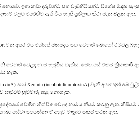
නොවේ. ඉතා කුඩා දරුවන්ට සහ වැඩිහිටියන්ට විශේෂ මාත්‍රා සලක
ානම් වලට එරෙහිව ඇති විය හැකි ප්‍රතිලාභ කිරා මැන බලනු ඇත.
 Dysport වන අතර එය එක්සත් ජනපදය සහ වෙනත් බොහෝ රටවල 
ත් වෙළඳ නාම හමුවිය හැකිය. මේවායේ එකම ක්‍රියාකාරී අමුද්‍රව
ිය හැක.
linumtoxinA) හෝ Xeomin (incobotulinumtoxinA) වැනි අනෙකුත්
‍රාව සෘජුවම හුවමාරු කළ නොහැක.
ප්‍රදේශයේ පවතින නිශ්චිත වෙළඳ නාමය නියම කරනු ඇත. කිසියම් 
්‍ය සේවා සපයන්නා ඒ අනුව මාත්‍රාව සකස් කරනු ඇත.