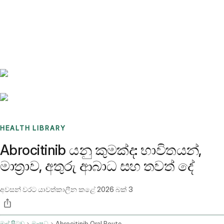
Benchmarks
Stories
FAQ
Sign up / Log in
HEALTH LIBRARY
Abrocitinib යනු කුමක්ද: භාවිතයන්,
මාත්‍රාව, අතුරු ආබාධ සහ තවත් දේ
අවසන් වරට යාවත්කාලීන කළේ
2026 බක් 3
මුල් පිටුව
ඖෂධ
Abrocitinib Oral Route