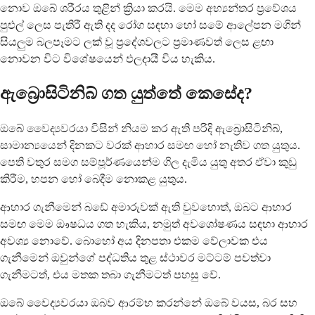
නොව ඔබේ ශරීරය තුළින් ක්‍රියා කරයි. මෙම අභ්‍යන්තර ප්‍රවේශය
පුළුල් ලෙස පැතිරී ඇති දද රෝග සඳහා හෝ සමේ ආලේපන මගින්
සියලුම බලපෑමට ලක් වූ ප්‍රදේශවලට ප්‍රමාණවත් ලෙස ළඟා
නොවන විට විශේෂයෙන් ඵලදායී විය හැකිය.
ඇබ්‍රොසිටිනිබ් ගත යුත්තේ කෙසේද?
ඔබේ වෛද්‍යවරයා විසින් නියම කර ඇති පරිදි ඇබ්‍රොසිටිනිබ්,
සාමාන්‍යයෙන් දිනකට වරක් ආහාර සමඟ හෝ නැතිව ගත යුතුය.
පෙති වතුර සමග සම්පූර්ණයෙන්ම ගිල දැමිය යුතු අතර ඒවා කුඩු
කිරීම, හපන හෝ බෙදීම නොකළ යුතුය.
ආහාර ගැනීමෙන් බඩේ අමාරුවක් ඇති වුවහොත්, ඔබට ආහාර
සමඟ මෙම ඖෂධය ගත හැකිය, නමුත් අවශෝෂණය සඳහා ආහාර
අවශ්‍ය නොවේ. බොහෝ අය දිනපතා එකම වේලාවක එය
ගැනීමෙන් ඔවුන්ගේ පද්ධතිය තුළ ස්ථාවර මට්ටම් පවත්වා
ගැනීමටත්, එය මතක තබා ගැනීමටත් පහසු වේ.
ඔබේ වෛද්‍යවරයා ඔබව ආරම්භ කරන්නේ ඔබේ වයස, බර සහ