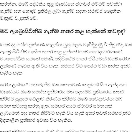
කරන්න. ඔබේ පද්ධතිය තුළ ඖෂධයේ ස්ථාවර මට්ටම් පවත්වා
ගැනීම සහ හොඳම ප්‍රතිඵල ලබා ගැනීම සඳහා ස්ථාවර දෛනික
මාත්‍රාව වැදගත් වේ.
මට ඇබ්‍රොසිටිනිබ් ගැනීම නතර කළ හැක්කේ කවදාද?
ඔබේ දද රෝග ලක්ෂණ සැලකිය යුතු ලෙස වැඩිදියුණු වී තිබුණද, ඔබ
ඇබ්‍රොසිටිනිබ් ගැනීම නතර කළ යුත්තේ ඔබේ වෛද්‍යවරයාගේ
මගපෙන්වීම යටතේ පමණි. හදිසියේම නතර කිරීමෙන් ඔබේ රෝග
ලක්ෂණ නැවත ඇති විය හැක, සමහර විට පෙරට වඩා නරක අතට
හැරිය හැක.
රෝග ලක්ෂණ නොමැතිව ඔබ කොපමණ කාලයක් සිට ඇත්ද සහ
ඖෂධයට ඔබේ සමස්ත ප්‍රතිචාරය මත පදනම්ව ප්‍රතිකාරය නතර
කිරීමට සුදුසුම වේලාව තීරණය කිරීමට ඔබේ වෛද්‍යවරයා ඔබ
සමඟ කටයුතු කරනු ඇත. සමහර අයට ස්ථාවර සමනයක්
ලැබීමෙන් පසු නතර කිරීමට හැකි විය හැකි අතර තවත් සමහරුන්ට
දිගුකාලීන ප්‍රතිකාර අවශ්‍ය විය හැකිය.
නතර කිරීමට කාලය පැමිණි විට, හදිසියේම නතර කරනවාට වඩා