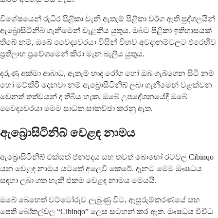
විශේෂයෙන් රුධිර පිළිකා වැනි ඇතැම් පිළිකා වර්ග ඇති පුද්ගලයින්
ඇබ්‍රොසිටිනිබ් ගැනීමෙන් වැළකිය යුතුය. ඔබට පිළිකා ඉතිහාසයක්
තිබේ නම්, ඔබේ වෛද්‍යවරයා විසින් විභව අවදානම්වලට එරෙහිව
ප්‍රතිලාභ ප්‍රවේශමෙන් කිරා මැන බැලිය යුතුය.
දරුණු අක්මා ආබාධ, ඇතැම් හෘද රෝග හෝ ඔබ ගැබ්ගෙන සිටී නම්
හෝ මව්කිරි දෙනවා නම් ඇබ්‍රොසිටිනිබ් ලබා ගැනීමෙන් වළක්වන
වෙනත් තත්වයන් ද තිබිය හැක. ඔබේ උපදේශනයේදී ඔබේ
වෛද්‍යවරයා මෙම සාධක සාකච්ඡා කරනු ඇත.
ඇබ්‍රොසිටිනිබ් වෙළඳ නාමය
ඇබ්‍රොසිටිනිබ් එක්සත් ජනපදය සහ තවත් බොහෝ රටවල Cibinqo
යන වෙළඳ නාමය යටතේ අලෙවි කෙරේ. දැනට මෙම ඖෂධය
සඳහා ලබා ගත හැකි එකම වෙළඳ නාමය මෙයයි.
ඔබේ බෙහෙත් වට්ටෝරුව ලැබුණු විට, ඇසුරුම්කරණයේ සහ
පෙති බෝතල්වල “Cibinqo” ලෙස සටහන් කර ඇත. ඖෂධය විවිධ