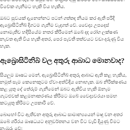
විවේක ගැනීමට හැකි විය හැකිය.
ඔබට සුවයක් දැනෙන්නට පටන් ගත්තද නියම කර ඇති පරිදි
ඇබ්‍රොසිටිනිබ් දිගටම ගැනීම වැදගත් වේ. වෛද්‍ය උපදෙස්
නොමැතිව හදිසියේම නතර කිරීමෙන් ඔබේ දද රෝග ලක්ෂණ
නැවත ඇති විය හැකි අතර, පෙර පැවති තත්වයට වඩා දරුණු විය
හැක.
ඇබ්‍රොසිටිනිබ් වල අතුරු ආබාධ මොනවාද?
සියලුම ඖෂධ මෙන්, ඇබ්‍රොසිටිනිබ් අතුරු ආබාධ ඇති කළ හැකිය,
නමුත් සෑම කෙනෙකුටම ඒවා අත්විඳිය නොහැක. ඔබ නිරීක්ෂණය
කළ යුතු දේ තේරුම් ගැනීමෙන් ඔබට ඇතිවිය හැකි ඕනෑම
ගැටළුවක් කළමනාකරණය කිරීමට ඔබේ වෛද්‍යවරයා සමඟ
කටයුතු කිරීමට උපකාරී වේ.
බොහෝ විට ඇතිවන අතුරු ආබාධ සාමාන්‍යයෙන් මෘදු වන අතර
ඔබේ ශරීරය ඖෂධයට අනුවර්තනය වන විට වැඩි දියුණු වීමට
නැඹුරු වේ: