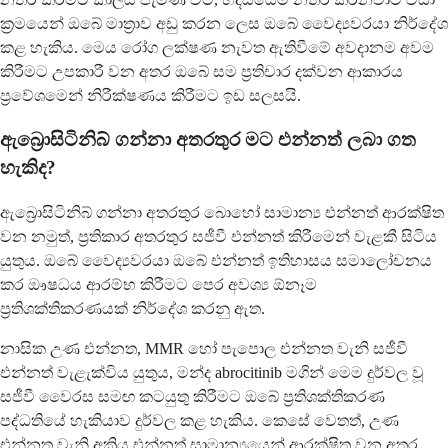
ක්‍රමයෙන් ඔබේ මාත්‍රාව අඩු කරන ලෙස ඔබේ වෛද්‍යවරයා නිර්දේශ
කළ හැකිය. මෙය රෝග ලක්ෂණ නැවත ඇතිවීමේ අවදානම අවම
කිරීමට උපකාරී වන අතර ඔබේ සම ප්‍රතිචාර දක්වන ආකාරය
ප්‍රවේශමෙන් නිරීක්ෂණය කිරීමට ඉඩ සලසයි.
ඇබ්‍රොසිටිනිබ් ගන්නා අතරතුර මට එන්නත් ලබා ගත
හැකිද?
ඇබ්‍රොසිටිනිබ් ගන්නා අතරතුර බොහෝ සාමාන්‍ය එන්නත් ආරක්ෂිත
වන නමුත්, ප්‍රතිකාර අතරතුර සජීවී එන්නත් කිරීමෙන් වැළකී සිටිය
යුතුය. ඔබේ වෛද්‍යවරයා ඔබේ එන්නත් ඉතිහාසය සමාලෝචනය
කර ඖෂධය ආරම්භ කිරීමට පෙර අවශ්‍ය ඕනෑම
ප්‍රතිශක්තිකරණයක් නිර්දේශ කරනු ඇත.
නාසික උණ එන්නත, MMR හෝ පැපොල එන්නත වැනි සජීවී
එන්නත් වැළැක්විය යුතුය, මන්ද abrocitinib මගින් මෙම දුර්වල වූ
සජීවී වෛරස සමඟ කටයුතු කිරීමට ඔබේ ප්‍රතිශක්තිකරණ
පද්ධතියේ හැකියාව දුර්වල කළ හැකිය. කෙසේ වෙතත්, උණ
එන්නත වැනි අක්‍රිය එන්නත් සාමාන්‍යයෙන් ආරක්ෂිත වන අතර