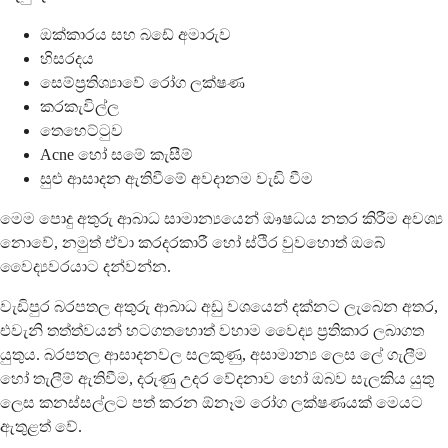
ඔක්කාරය සහ බඩේ අමාරුව
හිසරදය
සෙම්ප්‍රතිශ්‍යාවේ රෝග ලක්ෂණ
කරකැවිල්ල
තෙහෙට්ටුව
Acne හෝ සමේ කැසීම්
සුළු ආසාදන ඇතිවීමේ අවදානම වැඩි වීම
මෙම පොදු අතුරු ආබාධ සාමාන්‍යයෙන් ඖෂධය නතර කිරීම අවශ්‍ය
නොවේ, නමුත් ඒවා කරදරකාරී හෝ ස්ථිර වුවහොත් ඔබේ
වෛද්‍යවරයාට දන්වන්න.
වැඩිපුර බරපතල අතුරු ආබාධ අඩු වශයෙන් දක්නට ලැබෙන අතර,
එවැනි තත්ත්වයන් හටගතහොත් වහාම වෛද්‍ය ප්‍රතිකාර ලබාගත
යුතුය. බරපතල ආසාදනවල සලකුණු, අසාමාන්‍ය ලෙස ලේ ගැලීම
හෝ තැලීම් ඇතිවීම, දරුණු උදර වේදනාව හෝ ඔබව සැලකිය යුතු
ලෙස කනස්සල්ලට පත් කරන ඕනෑම රෝග ලක්ෂණයක් මෙයට
ඇතුළත් වේ.