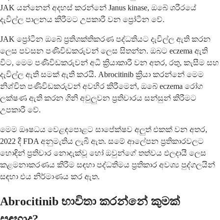
JAK යන්නෙන් අදහස් කරන්නේ Janus kinase, ඔබේ ශරීරයේ
දැවිල්ල පාලනය කිරීමට උපකාරී වන ප්‍රෝටීන වේ.
JAK ප්‍රෝටීන ඔබේ ප්‍රතිශක්තිකරණ පද්ධතියට දැවිල්ල ඇති කරන
ලෙස පවසන පණිවිඩකරුවන් ලෙස සිතන්න. ඔබට eczema ඇති
විට, මෙම පණිවිඩකරුවන් අධි ක්‍රියාකාරී වන අතර, රතු, කැසීම සහ
දැවිල්ල ඇති සමක් ඇති කරයි. Abrocitinib ක්‍රියා කරන්නේ මෙම
නිශ්චිත පණිවිඩකරුවන් අවහිර කිරීමෙන්, ඔබේ eczema රෝග
ලක්ෂණ ඇති කරන ගිනි අවුලුවන ප්‍රතිචාරය සන්සුන් කිරීමට
උපකාරී වේ.
මෙම ඖෂධය වෙළඳපොළට සාපේක්ෂව අලුත් එකක් වන අතර,
2022 දී FDA අනුමැතිය ලැබී ඇත. සමේ ආලේපන ප්‍රතිකාරවලට
හොඳින් ප්‍රතිචාර නොදැක්වූ හෝ ඔවුන්ගේ තත්වය ඵලදායී ලෙස
කළමනාකරණය කිරීම සඳහා පද්ධතිමය ප්‍රතිකාර අවශ්‍ය පුද්ගලයින්
සඳහා එය නිර්මාණය කර ඇත.
Abrocitinib භාවිතා කරන්නේ කුමක්
සඳහාද?