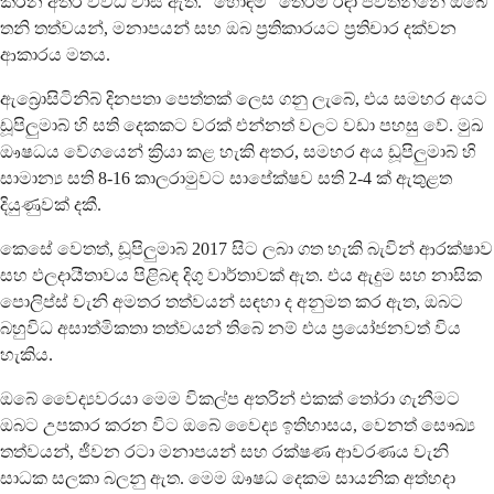
කරන අතර විවිධ වාසි ඇත. “හොඳම” තේරීම රඳා පවතින්නේ ඔබේ
තනි තත්වයන්, මනාපයන් සහ ඔබ ප්‍රතිකාරයට ප්‍රතිචාර දක්වන
ආකාරය මතය.
ඇබ්‍රොසිටිනිබ් දිනපතා පෙත්තක් ලෙස ගනු ලැබේ, එය සමහර අයට
ඩූපිලුමාබ් හි සති දෙකකට වරක් එන්නත් වලට වඩා පහසු වේ. මුඛ
ඖෂධය වේගයෙන් ක්‍රියා කළ හැකි අතර, සමහර අය ඩූපිලුමාබ් හි
සාමාන්‍ය සති 8-16 කාලරාමුවට සාපේක්ෂව සති 2-4 ක් ඇතුළත
දියුණුවක් දකී.
කෙසේ වෙතත්, ඩූපිලුමාබ් 2017 සිට ලබා ගත හැකි බැවින් ආරක්ෂාව
සහ ඵලදායීතාවය පිළිබඳ දිගු වාර්තාවක් ඇත. එය ඇදුම සහ නාසික
පොලිප්ස් වැනි අමතර තත්වයන් සඳහා ද අනුමත කර ඇත, ඔබට
බහුවිධ අසාත්මිකතා තත්වයන් තිබේ නම් එය ප්‍රයෝජනවත් විය
හැකිය.
ඔබේ වෛද්‍යවරයා මෙම විකල්ප අතරින් එකක් තෝරා ගැනීමට
ඔබට උපකාර කරන විට ඔබේ වෛද්‍ය ඉතිහාසය, වෙනත් සෞඛ්‍ය
තත්වයන්, ජීවන රටා මනාපයන් සහ රක්ෂණ ආවරණය වැනි
සාධක සලකා බලනු ඇත. මෙම ඖෂධ දෙකම සායනික අත්හදා