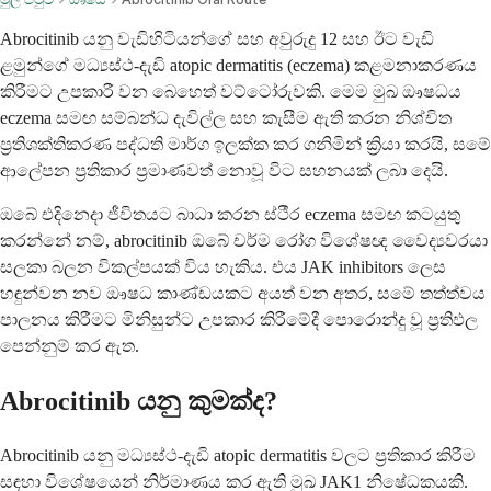
Abrocitinib යනු වැඩිහිටියන්ගේ සහ අවුරුදු 12 සහ ඊට වැඩි
ළමුන්ගේ මධ්‍යස්ථ-දැඩි atopic dermatitis (eczema) කළමනාකරණය
කිරීමට උපකාරී වන බෙහෙත් වට්ටෝරුවකි. මෙම මුඛ ඖෂධය
eczema සමඟ සම්බන්ධ දැවිල්ල සහ කැසීම ඇති කරන නිශ්චිත
ප්‍රතිශක්තිකරණ පද්ධති මාර්ග ඉලක්ක කර ගනිමින් ක්‍රියා කරයි, සමේ
ආලේපන ප්‍රතිකාර ප්‍රමාණවත් නොවූ විට සහනයක් ලබා දෙයි.
ඔබේ එදිනෙදා ජීවිතයට බාධා කරන ස්ථීර eczema සමඟ කටයුතු
කරන්නේ නම්, abrocitinib ඔබේ චර්ම රෝග විශේෂඥ වෛද්‍යවරයා
සලකා බලන විකල්පයක් විය හැකිය. එය JAK inhibitors ලෙස
හඳුන්වන නව ඖෂධ කාණ්ඩයකට අයත් වන අතර, සමේ තත්ත්වය
පාලනය කිරීමට මිනිසුන්ට උපකාර කිරීමේදී පොරොන්දු වූ ප්‍රතිඵල
පෙන්නුම් කර ඇත.
Abrocitinib යනු කුමක්ද?
Abrocitinib යනු මධ්‍යස්ථ-දැඩි atopic dermatitis වලට ප්‍රතිකාර කිරීම
සඳහා විශේෂයෙන් නිර්මාණය කර ඇති මුඛ JAK1 නිෂේධකයකි.