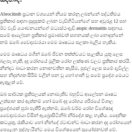
Abrocitinib ප්‍රධාන වශයෙන් නියම කරනු ලබන්නේ පද්ධතිමය
ප්‍රතිකාර සඳහා සුදුසුකම් ලබන වැඩිහිටියන්ගේ සහ අවුරුදු 12 සහ
ඊට වැඩි යෞවනයන්ගේ මධ්‍යස්ථ-දැඩි atopic dermatitis සඳහාය.
සමේ ආලේපන ප්‍රතිකාර ප්‍රමාණවත් සහනයක් ලබා නොදුන්නේ
නම් ඔබේ වෛද්‍යවරයා මෙම ඖෂධය සලකා බැලිය හැකිය.
මෙම ඖෂධය මගින් ඔබේ ජීවන තත්ත්වයට සැලකිය යුතු ලෙස
බලපෑ හැකි, දද රෝගයේ මූලික රෝග ලක්ෂණ වලට ප්‍රතිකාර කරයි.
නින්දට බාධා කරන නොනවතින කැසීම, පුළුල් ලෙස සමේ දැවිල්ල
සහ නිදන්ගත සීරීම් වලින් ඝන වූ හෝ හානි වූ සමේ ප්‍රදේශ මෙයට
ඇතුළත් වේ.
ඔබ සාර්ථක ප්‍රතිඵලයක් නොමැතිව බහුවිධ ආලේපන ඖෂධ
උත්සාහ කර ඇත්නම් හෝ ඔබේ දද රෝගය ශරීරයේ විශාල
ප්‍රදේශයක් පුරා පැතිරී ඇත්නම්, ඔබේ චර්ම රෝග විශේෂඥ
වෛද්‍යවරයා විසින් ඇබ්‍රොසිටිනිබ් නිර්දේශ කළ හැකිය. දෛනික
කටයුතු, රැකියාව හෝ නින්දේ රටාවන්ට බාධා කරන දද රෝගයෙන්
පෙළෙන පුද්ගලයින්ට මෙය විශේෂයෙන් ප්‍රයෝජනවත් වේ.