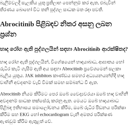
බැලීම්වලදී සැලකිය යුතු ප්‍රතිලාභ පෙන්නුම් කර ඇත, එබැවින්
තීරණය බොහෝ විට තනි පුද්ගල සාධක මත රඳා පවතී.
Abrocitinib පිළිබඳව නිතර අසනු ලබන
ප්‍රශ්න
හෘද රෝග ඇති පුද්ගලයින් සඳහා Abrocitinib ආරක්ෂිතද?
හෘද රෝග ඇති පුද්ගලයින්, විශේෂයෙන් හෘදයාබාධ, ආඝාතය හෝ
රුධිර කැටි ගැසීම් ඇති අය සඳහා Abrocitinib ප්‍රවේශමෙන් සලකා
බැලිය යුතුය. JAK inhibitors කාණ්ඩය සමහර අධ්‍යයනයන්හිදී හෘද
වාහිනී අවදානම් වැඩි වීමක් සමඟ සම්බන්ධ වී ඇත.
Abrocitinib නියම කිරීමට පෙර ඔබේ වෛද්‍යවරයා ඔබේ හෘද වාහිනී
අවදානම් සාධක තක්සේරු කරනු ඇත. මෙයට ඔබේ හෘදයාබාධ
පිළිබඳ ඉතිහාසය සමාලෝචනය කිරීම, ඔබේ රුධිර පීඩනය පරීක්ෂා
කිරීම සහ EKG හෝ echocardiogram වැනි අමතර පරීක්ෂණ
ඇණවුම් කිරීම ඇතුළත් වේ.