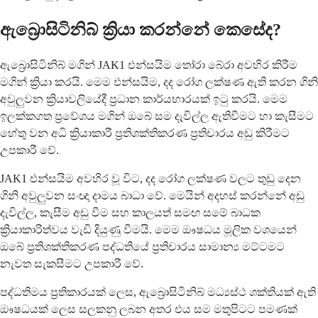
ඇබ්‍රොසිටිනිබ් ක්‍රියා කරන්නේ කෙසේද?
ඇබ්‍රොසිටිනිබ් මගින් JAK1 එන්සයිම තෝරා බේරා අවහිර කිරීම
මගින් ක්‍රියා කරයි. මෙම එන්සයිම, දද රෝග ලක්ෂණ ඇති කරන ගිනි
අවුලුවන ක්‍රියාවලියේදී ප්‍රධාන කාර්යභාරයක් ඉටු කරයි. මෙම
ඉලක්කගත ප්‍රවේශය මගින් ඔබේ සම දැවිල්ල ඇතිවීමට හා කැසීමට
හේතු වන අධි ක්‍රියාකාරී ප්‍රතිශක්තිකරණ ප්‍රතිචාරය අඩු කිරීමට
උපකාරී වේ.
JAK1 එන්සයිම අවහිර වූ විට, දද රෝග ලක්ෂණ වලට තුඩු දෙන
ගිනි අවුලුවන සංඥා දාමය බාධා වේ. මෙයින් අදහස් කරන්නේ අඩු
දැවිල්ල, කැසීම අඩු වීම සහ කාලයත් සමඟ සමේ බාධක
ක්‍රියාකාරිත්වය වැඩි දියුණු වීමයි. මෙම ඖෂධය මූලික වශයෙන්
ඔබේ ප්‍රතිශක්තිකරණ පද්ධතියේ ප්‍රතිචාරය සාමාන්‍ය මට්ටමට
නැවත සැකසීමට උපකාරී වේ.
පද්ධතිමය ප්‍රතිකාරයක් ලෙස, ඇබ්‍රොසිටිනිබ් මධ්‍යස්ථ ශක්තියක් ඇති
ඖෂධයක් ලෙස සලකනු ලබන අතර එය සම මතුපිටට පමණක්