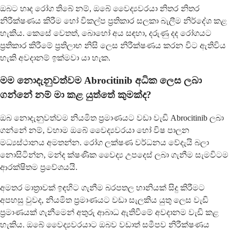
ඔබට හෘද රෝග තිබේ නම්, ඔබේ වෛද්‍යවරයා නිතර නිතර
නිරීක්ෂණය කිරීම හෝ විකල්ප ප්‍රතිකාර සලකා බැලීම නිර්දේශ කළ
හැකිය. කෙසේ වෙතත්, බොහෝ අය සඳහා, දරුණු දද රෝගයට
ප්‍රතිකාර කිරීමේ ප්‍රතිලාභ නිසි ලෙස නිරීක්ෂණය කරන විට ඇතිවිය
හැකි අවදානම් ඉක්මවා යා හැක.
මම නොදැනුවත්වම Abrocitinib අධික ලෙස ලබා
ගන්නේ නම් මා කළ යුත්තේ කුමක්ද?
ඔබ නොදැනුවත්වම නියමිත ප්‍රමාණයට වඩා වැඩි Abrocitinib ලබා
ගන්නේ නම්, වහාම ඔබේ වෛද්‍යවරයා හෝ විෂ පාලන
මධ්‍යස්ථානය අමතන්න. රෝග ලක්ෂණ වර්ධනය වේදැයි බලා
නොසිටින්න, මන්ද ක්ෂණික වෛද්‍ය උපදෙස් ලබා ගැනීම සැමවිටම
ආරක්ෂිතම ප්‍රවේශයයි.
අමතර මාත්‍රාවක් ඉඳහිට ගැනීම බරපතල හානියක් සිදු කිරීමට
අපහසු වුවද, නියමිත ප්‍රමාණයට වඩා සැලකිය යුතු ලෙස වැඩි
ප්‍රමාණයක් ගැනීමෙන් අතුරු ආබාධ ඇතිවීමේ අවදානම වැඩි කළ
හැකිය. ඔබේ වෛද්‍යවරයාට ඔබව වඩාත් සමීපව නිරීක්ෂණය