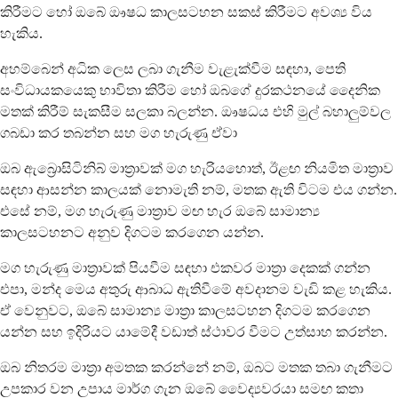
කිරීමට හෝ ඔබේ ඖෂධ කාලසටහන සකස් කිරීමට අවශ්‍ය විය
හැකිය.
අහම්බෙන් අධික ලෙස ලබා ගැනීම වැළැක්වීම සඳහා, පෙති
සංවිධායකයෙකු භාවිතා කිරීම හෝ ඔබගේ දුරකථනයේ දෛනික
මතක් කිරීම් සැකසීම සලකා බලන්න. ඖෂධය එහි මුල් බහාලුම්වල
ගබඩා කර තබන්න සහ මග හැරුණු ඒවා
ඔබ ඇබ්‍රොසිටිනිබ් මාත්‍රාවක් මග හැරියහොත්, ඊළඟ නියමිත මාත්‍රාව
සඳහා ආසන්න කාලයක් නොමැති නම්, මතක ඇති විටම එය ගන්න.
එසේ නම්, මග හැරුණු මාත්‍රාව මඟ හැර ඔබේ සාමාන්‍ය
කාලසටහනට අනුව දිගටම කරගෙන යන්න.
මග හැරුණු මාත්‍රාවක් පියවීම සඳහා එකවර මාත්‍රා දෙකක් ගන්න
එපා, මන්ද මෙය අතුරු ආබාධ ඇතිවීමේ අවදානම වැඩි කළ හැකිය.
ඒ වෙනුවට, ඔබේ සාමාන්‍ය මාත්‍රා කාලසටහන දිගටම කරගෙන
යන්න සහ ඉදිරියට යාමේදී වඩාත් ස්ථාවර වීමට උත්සාහ කරන්න.
ඔබ නිතරම මාත්‍රා අමතක කරන්නේ නම්, ඔබට මතක තබා ගැනීමට
උපකාර වන උපාය මාර්ග ගැන ඔබේ වෛද්‍යවරයා සමඟ කතා