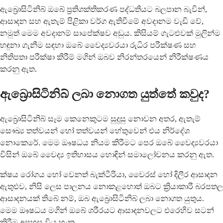
ඇබ්‍රොසිටිනිබ් ඔබේ ප්‍රතිශක්තිකරණ පද්ධතියට බලපාන බැවින්,
ආසාදන සහ ඇතැම් පිළිකා වර්ග ඇතිවීමේ අවදානම වැඩි වේ,
නමුත් මෙම අවදානම් සාපේක්ෂව අඩුය. කිසියම් ගැටළුවක් මුලින්ම
හඳුනා ගැනීම සඳහා ඔබේ වෛද්‍යවරයා රුධිර පරීක්ෂණ සහ
නිතිපතා පරීක්ෂා කිරීම් මගින් ඔබව නිරන්තරයෙන් නිරීක්ෂණය
කරනු ඇත.
ඇබ්‍රොසිටිනිබ් ලබා නොගත යුත්තේ කවුද?
ඇබ්‍රොසිටිනිබ් සෑම කෙනෙකුටම සුදුසු නොවන අතර, ඇතැම්
සෞඛ්‍ය තත්වයන් හෝ තත්වයන් හේතුවෙන් එය නිර්දේශ
නොකෙරේ. මෙම ඖෂධය නියම කිරීමට පෙර ඔබේ වෛද්‍යවරයා
විසින් ඔබේ වෛද්‍ය ඉතිහාසය හොඳින් සමාලෝචනය කරනු ඇත.
ක්ෂය රෝගය හෝ වෙනත් බැක්ටීරියා, වෛරස් හෝ දිලීර ආසාදන
ඇතුළුව, නිසි ලෙස පාලනය නොකළහොත් ඔබට ක්‍රියාකාරී බරපතල
ආසාදනයක් තිබේ නම්, ඔබ ඇබ්‍රොසිටිනිබ් ලබා නොගත යුතුය.
මෙම ඖෂධය මගින් ඔබේ ශරීරයට ආසාදනවලට එරෙහිව සටන්
කිරීම අපහසු විය හැක.