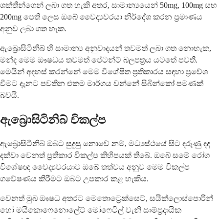
ශක්තීන්ගෙන් ලබා ගත හැකි අතර, සාමාන්‍යයෙන් 50mg, 100mg සහ
200mg පෙති ලෙස ඔබේ වෛද්‍යවරයා නිර්දේශ කරන ප්‍රමාණය
අනුව ලබා ගත හැක.
ඇබ්‍රොසිටිනිබ් හි සාමාන්‍ය අනුවාදයන් තවමත් ලබා ගත නොහැක,
මන්ද මෙම ඖෂධය තවමත් පේටන්ට් බලපත්‍රය යටතේ පවතී.
මෙයින් අදහස් කරන්නේ මෙම විශේෂිත ප්‍රතිකාරය සඳහා ප්‍රවේශ
වීමට දැනට පවතින එකම මාර්ගය වන්නේ සිබින්කෝ පමණක්
බවයි.
ඇබ්‍රොසිටිනිබ් විකල්ප
ඇබ්‍රොසිටිනිබ් ඔබට සුදුසු නොවේ නම්, මධ්‍යස්ථයේ සිට දරුණු දද
දක්වා වෙනත් ප්‍රතිකාර විකල්ප කිහිපයක් තිබේ. ඔබේ සමේ රෝග
විශේෂඥ වෛද්‍යවරයාට ඔබේ තත්වය අනුව මෙම විකල්ප
ගවේෂණය කිරීමට ඔබට උපකාර කළ හැකිය.
වෙනත් මුඛ ඖෂධ අතරට මෙතොට්‍රෙක්සෙට්, සයික්ලොස්පොරින්
හෝ මයිකොෆෙනොලේට් මෝෆෙටිල් වැනි සාම්ප්‍රදායික