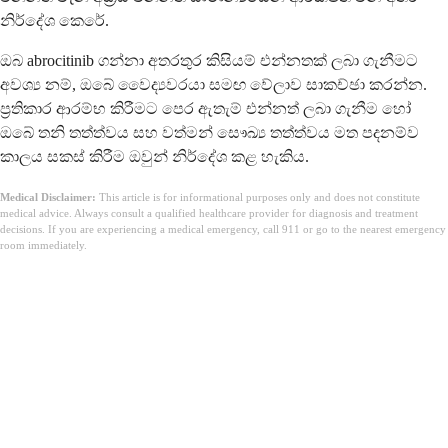
නිර්දේශ කෙරේ.
ඔබ abrocitinib ගන්නා අතරතුර කිසියම් එන්නතක් ලබා ගැනීමට
අවශ්‍ය නම්, ඔබේ වෛද්‍යවරයා සමඟ වේලාව සාකච්ඡා කරන්න.
ප්‍රතිකාර ආරම්භ කිරීමට පෙර ඇතැම් එන්නත් ලබා ගැනීම හෝ
ඔබේ තනි තත්ත්වය සහ වත්මන් සෞඛ්‍ය තත්ත්වය මත පදනම්ව
කාලය සකස් කිරීම ඔවුන් නිර්දේශ කළ හැකිය.
Medical Disclaimer:
This article is for informational purposes only and does not constitute
medical advice. Always consult a qualified healthcare provider for diagnosis and treatment
decisions. If you are experiencing a medical emergency, call 911 or go to the nearest emergency
room immediately.