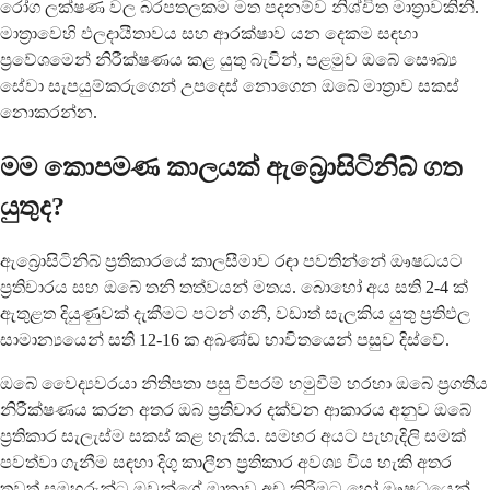
රෝග ලක්ෂණ වල බරපතලකම මත පදනම්ව නිශ්චිත මාත්‍රාවකිනි.
මාත්‍රාවෙහි ඵලදායීතාවය සහ ආරක්ෂාව යන දෙකම සඳහා
ප්‍රවේශමෙන් නිරීක්ෂණය කළ යුතු බැවින්, පළමුව ඔබේ සෞඛ්‍ය
සේවා සැපයුම්කරුගෙන් උපදෙස් නොගෙන ඔබේ මාත්‍රාව සකස්
නොකරන්න.
මම කොපමණ කාලයක් ඇබ්‍රොසිටිනිබ් ගත
යුතුද?
ඇබ්‍රොසිටිනිබ් ප්‍රතිකාරයේ කාලසීමාව රඳා පවතින්නේ ඖෂධයට
ප්‍රතිචාරය සහ ඔබේ තනි තත්වයන් මතය. බොහෝ අය සති 2-4 ක්
ඇතුළත දියුණුවක් දැකීමට පටන් ගනී, වඩාත් සැලකිය යුතු ප්‍රතිඵල
සාමාන්‍යයෙන් සති 12-16 ක අඛණ්ඩ භාවිතයෙන් පසුව දිස්වේ.
ඔබේ වෛද්‍යවරයා නිතිපතා පසු විපරම් හමුවීම් හරහා ඔබේ ප්‍රගතිය
නිරීක්ෂණය කරන අතර ඔබ ප්‍රතිචාර දක්වන ආකාරය අනුව ඔබේ
ප්‍රතිකාර සැලැස්ම සකස් කළ හැකිය. සමහර අයට පැහැදිලි සමක්
පවත්වා ගැනීම සඳහා දිගු කාලීන ප්‍රතිකාර අවශ්‍ය විය හැකි අතර
තවත් සමහරුන්ට ඔවුන්ගේ මාත්‍රාව අඩු කිරීමට හෝ ඖෂධයෙන්