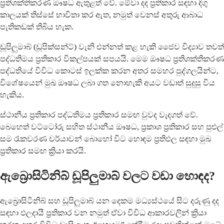
ප්‍රතිශක්තිකරණ ඖෂධ ඇතුළත් වේ. මේවා දද ප්‍රතිකාර සඳහා දිගු
කාලයක් තිස්සේ භාවිතා කර ඇත, නමුත් වෙනස් අතුරු ආබාධ
පැතිකඩක් තිබිය හැක.
ඩූපිලුමාබ් (ඩූපික්සන්ට්) වැනි එන්නත් කළ හැකි ජෛව විද්‍යාව තවත්
පද්ධතිමය ප්‍රතිකාර විකල්පයක් සපයයි. මෙම ඖෂධ ප්‍රතිශක්තිකරණ
පද්ධතියේ විවිධ කොටස් ඉලක්ක කරන අතර සමහර පුද්ගලයින්ට,
විශේෂයෙන් මුඛ ඖෂධ ලබා ගත නොහැකි අයට වඩාත් සුදුසු විය
හැකිය.
ස්ථානීය ප්‍රතිකාර පද්ධතිමය ප්‍රතිකාර සමඟ වුවද වැදගත් වේ.
බෙහෙත් වට්ටෝරු සහිත ස්ථානීය ඖෂධ, ප්‍රකාශ ප්‍රතිකාර සහ පුළුල්
සම රැකවරණ චර්යාවන් බොහෝ විට හොඳම ප්‍රතිඵල සඳහා මුඛ
ප්‍රතිකාර සමඟ ක්‍රියා කරයි.
ඇබ්‍රොසිටිනිබ් ඩූපිලුමාබ් වලට වඩා හොඳද?
ඇබ්‍රොසිටිනිබ් සහ ඩූපිලුමාබ් යන දෙකම මධ්‍යස්ථයේ සිට දරුණු දද
සඳහා ඵලදායී ප්‍රතිකාර වන නමුත් ඒවා විවිධ ආකාරවලින් ක්‍රියා