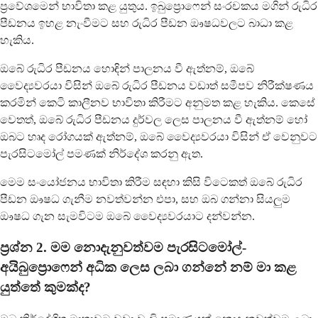
ප්‍රවේශමෙන් භාවිතා කළ යුතුය. ඉබුප්‍රොෆෙන් සංරචකය මගින් රුධිර
පීඩනය ඉහළ නැංවීමට සහ රුධිර පීඩන ඖෂධවලට බාධා කළ
හැකිය.
ඔබේ රුධිර පීඩනය හොඳින් පාලනය වී ඇත්නම්, ඔබේ
වෛද්‍යවරයා විසින් ඔබේ රුධිර පීඩනය වඩාත් සමීපව නිරීක්ෂණය
කරමින් කෙටි කාලීනව භාවිතා කිරීමට අනුමත කළ හැකිය. කෙසේ
වෙතත්, ඔබේ රුධිර පීඩනය දුර්වල ලෙස පාලනය වී ඇත්නම් හෝ
ඔබට හෘද රෝගයක් ඇත්නම්, ඔබේ වෛද්‍යවරයා විසින් ඒ වෙනුවට
පැරසිටමෝල් පමණක් නිර්දේශ කරනු ඇත.
මෙම සංයෝජනය භාවිතා කිරීම සඳහා කිසි විටෙකත් ඔබේ රුධිර
පීඩන ඖෂධ ගැනීම නවත්වන්න එපා, සහ ඔබ ගන්නා සියලුම
ඖෂධ ගැන සැමවිටම ඔබේ වෛද්‍යවරයාට දන්වන්න.
ප්‍රශ්න 2. මම නොදැනුවත්වම පැරසිටමෝල්-
අයිබුප්‍රොෆෙන් අධික ලෙස ලබා ගන්නේ නම් මා කළ
යුත්තේ කුමක්ද?