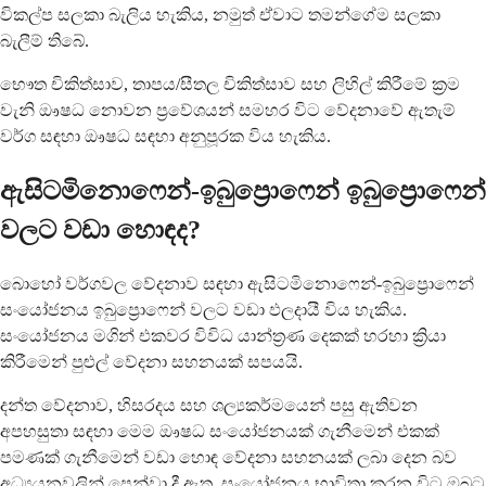
විකල්ප සලකා බැලිය හැකිය, නමුත් ඒවාට තමන්ගේම සලකා
බැලීම් තිබේ.
භෞත චිකිත්සාව, තාපය/සීතල චිකිත්සාව සහ ලිහිල් කිරීමේ ක්‍රම
වැනි ඖෂධ නොවන ප්‍රවේශයන් සමහර විට වේදනාවේ ඇතැම්
වර්ග සඳහා ඖෂධ සඳහා අනුපූරක විය හැකිය.
ඇසිටමිනොෆෙන්-ඉබුප්‍රොෆෙන් ඉබුප්‍රොෆෙන්
වලට වඩා හොඳද?
බොහෝ වර්ගවල වේදනාව සඳහා ඇසිටමිනොෆෙන්-ඉබුප්‍රොෆෙන්
සංයෝජනය ඉබුප්‍රොෆෙන් වලට වඩා ඵලදායී විය හැකිය.
සංයෝජනය මගින් එකවර විවිධ යාන්ත්‍රණ දෙකක් හරහා ක්‍රියා
කිරීමෙන් පුළුල් වේදනා සහනයක් සපයයි.
දන්ත වේදනාව, හිසරදය සහ ශල්‍යකර්මයෙන් පසු ඇතිවන
අපහසුතා සඳහා මෙම ඖෂධ සංයෝජනයක් ගැනීමෙන් එකක්
පමණක් ගැනීමෙන් වඩා හොඳ වේදනා සහනයක් ලබා දෙන බව
අධ්‍යයනවලින් පෙන්වා දී ඇත. සංයෝජනය භාවිතා කරන විට ඔබට