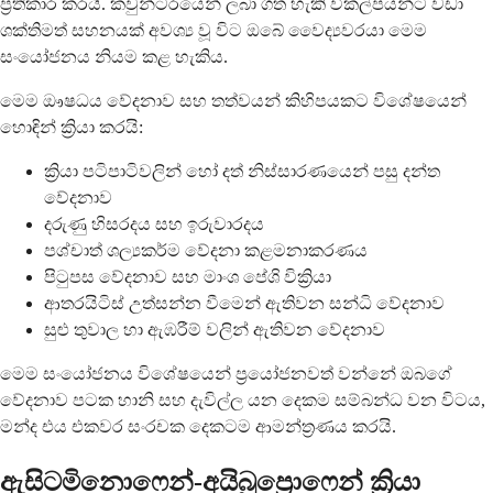
ප්‍රතිකාර කරයි. කවුන්ටරයෙන් ලබා ගත හැකි විකල්පයන්ට වඩා
ශක්තිමත් සහනයක් අවශ්‍ය වූ විට ඔබේ වෛද්‍යවරයා මෙම
සංයෝජනය නියම කළ හැකිය.
මෙම ඖෂධය වේදනාව සහ තත්වයන් කිහිපයකට විශේෂයෙන්
හොඳින් ක්‍රියා කරයි:
ක්‍රියා පටිපාටිවලින් හෝ දත් නිස්සාරණයෙන් පසු දන්ත
වේදනාව
දරුණු හිසරදය සහ ඉරුවාරදය
පශ්චාත් ශල්‍යකර්ම වේදනා කළමනාකරණය
පිටුපස වේදනාව සහ මාංශ පේශි වික්‍රියා
ආතරයිටිස් උත්සන්න වීමෙන් ඇතිවන සන්ධි වේදනාව
සුළු තුවාල හා ඇඹරීම් වලින් ඇතිවන වේදනාව
මෙම සංයෝජනය විශේෂයෙන් ප්‍රයෝජනවත් වන්නේ ඔබගේ
වේදනාව පටක හානි සහ දැවිල්ල යන දෙකම සම්බන්ධ වන විටය,
මන්ද එය එකවර සංරචක දෙකටම ආමන්ත්‍රණය කරයි.
ඇසිටමිනොෆෙන්-අයිබුප්‍රොෆෙන් ක්‍රියා