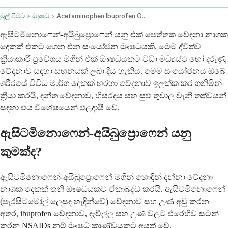
මුල් පිටුව
ඖෂධ
Acetaminophen Ibuprofen Oral Route
ඇසිටමිනොෆෙන්-අයිබුප්‍රොෆෙන් යනු එක් පෙත්තක වේදනා නාශක
දෙකක් එකට ගෙන එන සංයෝජන ඖෂධයකි. මෙම ද්විත්ව
ක්‍රියාකාරී ප්‍රවේශය මගින් එක් ඖෂධයකට වඩා මධ්‍යස්ථ හෝ දරුණු
වේදනාව සඳහා සහනයක් ලබා දිය හැකිය. මෙම සංයෝජනය ඔබේ
ශරීරයේ විවිධ මාර්ග දෙකක් හරහා වේදනාව ඉලක්ක කර ගනිමින්
ක්‍රියා කරයි, දන්ත වේදනාව, හිසරදය සහ සුළු තුවාල වැනි තත්වයන්
සඳහා එය විශේෂයෙන් ඵලදායී වේ.
ඇසිටමිනොෆෙන්-අයිබුප්‍රොෆෙන් යනු
කුමක්ද?
ඇසිටමිනොෆෙන්-අයිබුප්‍රොෆෙන් මගින් හොඳින් දන්නා වේදනා
නාශක දෙකක් තනි ඖෂධයකට ඒකාබද්ධ කරයි. ඇසිටමිනොෆෙන්
(පැරසිටමෝල් ලෙසද හැඳින්වේ) වේදනාව සහ උණ අඩු කරන
අතර, ibuprofen වේදනාව, දැවිල්ල සහ උණ වලට එරෙහිව සටන්
කරන NSAIDs නම් ඖෂධ කාණ්ඩයකට අයත් වේ.