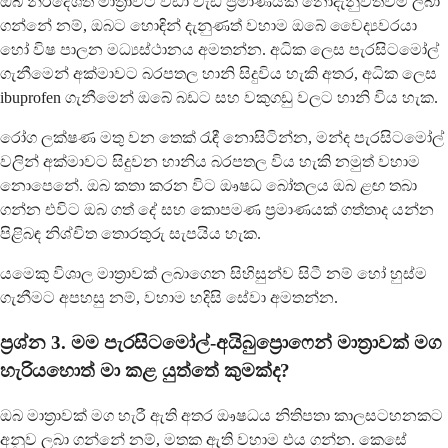
ඔබ නිර්දේශිත මාත්‍රාවට වඩා වැඩි ප්‍රමාණයක් නොදැනුවත්වම ලබා
ගන්නේ නම්, ඔබට හොඳින් දැනුණත් වහාම ඔබේ වෛද්‍යවරයා
හෝ විෂ පාලන මධ්‍යස්ථානය අමතන්න. අධික ලෙස පැරසිටමෝල්
ගැනීමෙන් අක්මාවට බරපතල හානි සිදුවිය හැකි අතර, අධික ලෙස
ibuprofen ගැනීමෙන් ඔබේ බඩට සහ වකුගඩු වලට හානි විය හැක.
රෝග ලක්ෂණ මතු වන තෙක් රැඳී නොසිටින්න, මන්ද පැරසිටමෝල්
වලින් අක්මාවට සිදුවන හානිය බරපතල විය හැකි නමුත් වහාම
නොපෙනේ. ඔබ කතා කරන විට ඖෂධ බෝතලය ඔබ ළඟ තබා
ගන්න එවිට ඔබ ගත් දේ සහ කොපමණ ප්‍රමාණයක් ගත්තාද යන්න
පිළිබඳ නිශ්චිත තොරතුරු සැපයිය හැක.
යමෙකු විශාල මාත්‍රාවක් ලබාගෙන සිහිසුන්ව සිටී නම් හෝ හුස්ම
ගැනීමට අපහසු නම්, වහාම හදිසි සේවා අමතන්න.
ප්‍රශ්න 3. මම පැරසිටමෝල්-අයිබුප්‍රොෆෙන් මාත්‍රාවක් මග
හැරියහොත් මා කළ යුත්තේ කුමක්ද?
ඔබ මාත්‍රාවක් මග හැරී ඇති අතර ඖෂධය නිතිපතා කාලසටහනකට
අනුව ලබා ගන්නේ නම්, මතක ඇති වහාම එය ගන්න. කෙසේ