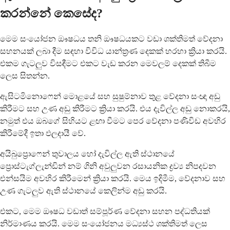
කරන්නේ කෙසේද?
මෙම සංයෝජන ඖෂධය තනි ඖෂධයකට වඩා ශක්තිමත් වේදනා
සහනයක් ලබා දීම සඳහා විවිධ යාන්ත්‍රණ දෙකක් හරහා ක්‍රියා කරයි.
එකම ගැටලුව විසඳීමට එකට වැඩ කරන මෙවලම් දෙකක් තිබීම
ලෙස සිතන්න.
ඇසිටමිනොෆෙන් මොළයේ සහ සුෂුම්නාව තුළ වේදනා සංඥා අඩු
කිරීමට සහ උණ අඩු කිරීමට ක්‍රියා කරයි. එය දැවිල්ල අඩු නොකරයි,
නමුත් එය ඔබගේ සිහියට ළඟා වීමට පෙර වේදනා පණිවිඩ අවහිර
කිරීමේදී ඉතා ඵලදායී වේ.
අයිබුප්‍රොෆෙන් තුවාලය හෝ දැවිල්ල ඇති ස්ථානයේ
ප්‍රොස්ටැග්ලැන්ඩින් නම් ගිනි අවුලුවන රසායනික ද්‍රව්‍ය නිපදවන
එන්සයිම අවහිර කිරීමෙන් ක්‍රියා කරයි. මෙය ඉදිමීම, වේදනාව සහ
උණ ගැටලුව ඇති ස්ථානයේ කෙලින්ම අඩු කරයි.
එකට, මෙම ඖෂධ වඩාත් සම්පූර්ණ වේදනා සහන පද්ධතියක්
නිර්මාණය කරයි. මෙම සංයෝජනය මධ්‍යස්ථ ශක්තිමත් ලෙස