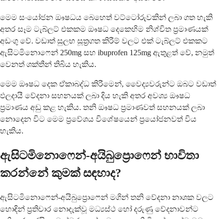
මෙම සංයෝජන ඖෂධය බෙහෙත් වට්ටෝරුවකින් ලබා ගත හැකි
අතර සෑම ටැබ්ලට් එකකම ඖෂධ දෙකෙහිම නිශ්චිත ප්‍රමාණයක්
අඩංගු වේ. වඩාත් සුලභ සූත්‍රගත කිරීම් වලට එක් ටැබ්ලට් එකකට
ඇසිටමිනොෆෙන් 250mg සහ ibuprofen 125mg ඇතුළත් වේ, නමුත්
වෙනත් ශක්තීන් තිබිය හැකිය.
මෙම ඖෂධ දෙක ඒකාබද්ධ කිරීමෙන්, වෛද්‍යවරුන්ට ඔබට වඩාත්
ඵලදායී වේදනා සහනයක් ලබා දිය හැකි අතර අවශ්‍ය ඖෂධ
ප්‍රමාණය අඩු කළ හැකිය. තනි ඖෂධ ප්‍රමාණවත් සහනයක් ලබා
නොදෙන විට මෙම ප්‍රවේශය විශේෂයෙන් ප්‍රයෝජනවත් විය
හැකිය.
ඇසිටමිනොෆෙන්-අයිබුප්‍රොෆෙන් භාවිතා
කරන්නේ කුමක් සඳහාද?
ඇසිටමිනොෆෙන්-අයිබුප්‍රොෆෙන් මගින් තනි වේදනා නාශක වලට
හොඳින් ප්‍රතිචාර නොදැක්වූ මධ්‍යස්ථ හෝ දරුණු වේදනාවන්ට