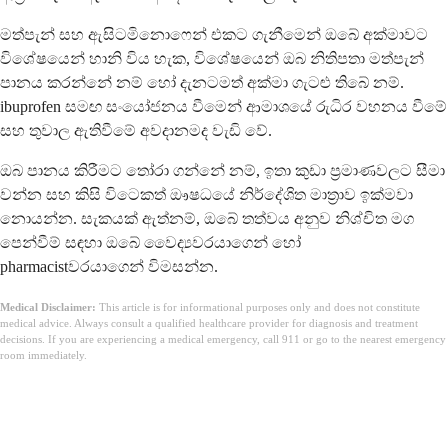
මත්පැන් සහ ඇසිටමිනොෆෙන් එකට ගැනීමෙන් ඔබේ අක්මාවට
විශේෂයෙන් හානි විය හැක, විශේෂයෙන් ඔබ නිතිපතා මත්පැන්
පානය කරන්නේ නම් හෝ දැනටමත් අක්මා ගැටළු තිබේ නම්.
ibuprofen සමඟ සංයෝජනය වීමෙන් ආමාශයේ රුධිර වහනය වීමේ
සහ තුවාල ඇතිවීමේ අවදානමද වැඩි වේ.
ඔබ පානය කිරීමට තෝරා ගන්නේ නම්, ඉතා කුඩා ප්‍රමාණවලට සීමා
වන්න සහ කිසි විටෙකත් ඖෂධයේ නිර්දේශිත මාත්‍රාව ඉක්මවා
නොයන්න. සැකයක් ඇත්නම්, ඔබේ තත්වය අනුව නිශ්චිත මග
පෙන්වීම් සඳහා ඔබේ වෛද්‍යවරයාගෙන් හෝ
pharmacistවරයාගෙන් විමසන්න.
Medical Disclaimer:
This article is for informational purposes only and does not constitute
medical advice. Always consult a qualified healthcare provider for diagnosis and treatment
decisions. If you are experiencing a medical emergency, call 911 or go to the nearest emergency
room immediately.