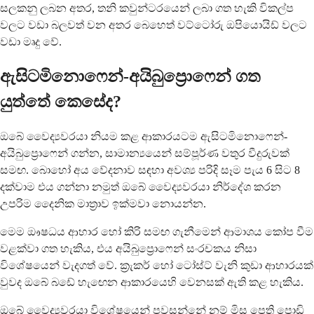
සලකනු ලබන අතර, තනි කවුන්ටරයෙන් ලබා ගත හැකි විකල්ප
වලට වඩා බලවත් වන අතර බෙහෙත් වට්ටෝරු ඔපියොයිඩ් වලට
වඩා මෘදු වේ.
ඇසිටමිනොෆෙන්-අයිබුප්‍රොෆෙන් ගත
යුත්තේ කෙසේද?
ඔබේ වෛද්‍යවරයා නියම කළ ආකාරයටම ඇසිටමිනොෆෙන්-
අයිබුප්‍රොෆෙන් ගන්න, සාමාන්‍යයෙන් සම්පූර්ණ වතුර වීදුරුවක්
සමඟ. බොහෝ අය වේදනාව සඳහා අවශ්‍ය පරිදි සෑම පැය 6 සිට 8
දක්වාම එය ගන්නා නමුත් ඔබේ වෛද්‍යවරයා නිර්දේශ කරන
උපරිම දෛනික මාත්‍රාව ඉක්මවා නොයන්න.
මෙම ඖෂධය ආහාර හෝ කිරි සමඟ ගැනීමෙන් ආමාශය කෝප වීම
වළක්වා ගත හැකිය, එය අයිබුප්‍රොෆෙන් සංරචකය නිසා
විශේෂයෙන් වැදගත් වේ. ක්‍රැකර් හෝ ටෝස්ට් වැනි කුඩා ආහාරයක්
වුවද ඔබේ බඩේ හැඟෙන ආකාරයෙහි වෙනසක් ඇති කළ හැකිය.
ඔබේ වෛද්‍යවරයා විශේෂයෙන් පවසන්නේ නම් මිස පෙති පොඩි