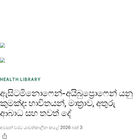
Benchmarks
Stories
FAQ
Sign up / Log in
HEALTH LIBRARY
ඇසිටමිනොෆෙන්-අයිබුප්‍රොෆෙන් යනු
කුමක්ද: භාවිතයන්, මාත්‍රාව, අතුරු
ආබාධ සහ තවත් දේ
අවසන් වරට යාවත්කාලීන කළේ
2026 බක් 3