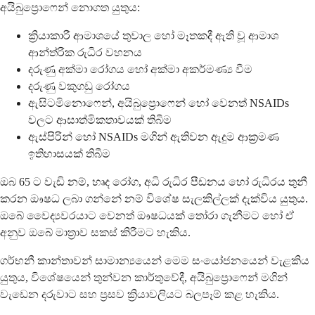
අයිබුප්‍රොෆෙන් නොගත යුතුය:
ක්‍රියාකාරී ආමාශයේ තුවාල හෝ මෑතකදී ඇති වූ ආමාශ
ආන්ත්රික රුධිර වහනය
දරුණු අක්මා රෝගය හෝ අක්මා අකර්මණ්‍ය වීම
දරුණු වකුගඩු රෝගය
ඇසිටමිනොෆෙන්, අයිබුප්‍රොෆෙන් හෝ වෙනත් NSAIDs
වලට ආසාත්මිකතාවයක් තිබීම
ඇස්පිරින් හෝ NSAIDs මගින් ඇතිවන ඇදුම ආක්‍රමණ
ඉතිහාසයක් තිබීම
ඔබ 65 ට වැඩි නම්, හෘද රෝග, අධි රුධිර පීඩනය හෝ රුධිරය තුනී
කරන ඖෂධ ලබා ගන්නේ නම් විශේෂ සැලකිල්ලක් දැක්විය යුතුය.
ඔබේ වෛද්‍යවරයාට වෙනත් ඖෂධයක් තෝරා ගැනීමට හෝ ඒ
අනුව ඔබේ මාත්‍රාව සකස් කිරීමට හැකිය.
ගර්භනී කාන්තාවන් සාමාන්‍යයෙන් මෙම සංයෝජනයෙන් වැළකිය
යුතුය, විශේෂයෙන් තුන්වන කාර්තුවේදී, අයිබුප්‍රොෆෙන් මගින්
වැඩෙන දරුවාට සහ ප්‍රසව ක්‍රියාවලියට බලපෑම් කළ හැකිය.