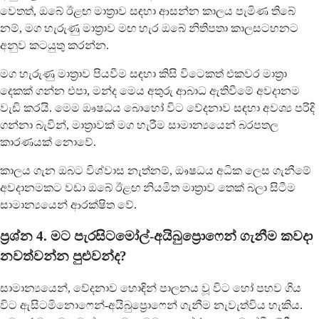
වෙතත්, ඔබේ ඊළඟ මාත්‍රාව සඳහා ආසන්න කාලය පැමිණ තිබේ
නම්, මග හැරුණු මාත්‍රාව මඟ හැර ඔබේ නිතිපතා කාලසටහනට
අනුව කටයුතු කරන්න.
මග හැරුණු මාත්‍රාව පියවීම සඳහා කිසි විටෙකත් එකවර මාත්‍රා
දෙකක් ගන්න එපා, මන්ද මෙය අතුරු ආබාධ ඇතිවීමේ අවදානම
වැඩි කරයි. මෙම ඖෂධය බොහෝ විට වේදනාව සඳහා අවශ්‍ය පරිදි
ගන්නා බැවින්, මාත්‍රාවක් මග හැරීම සාමාන්‍යයෙන් බරපතල
කාරණයක් නොවේ.
කාලය ගැන ඔබට විශ්වාස නැත්නම්, ඖෂධය අධික ලෙස ගැනීමේ
අවදානමකට වඩා ඔබේ ඊළඟ නියමිත මාත්‍රාව තෙක් බලා සිටීම
සාමාන්‍යයෙන් ආරක්ෂිත වේ.
ප්‍රශ්න 4. මට පැරසිටමෝල්-අයිබුප්‍රොෆෙන් ගැනීම කවදා
නවත්වන්න පුළුවන්ද?
සාමාන්‍යයෙන්, වේදනාව හොඳින් පාලනය වූ විට හෝ පහව ගිය
විට ඇසිටමිනොෆෙන්-අයිබුප්‍රොෆෙන් ගැනීම නැවැත්විය හැකිය.