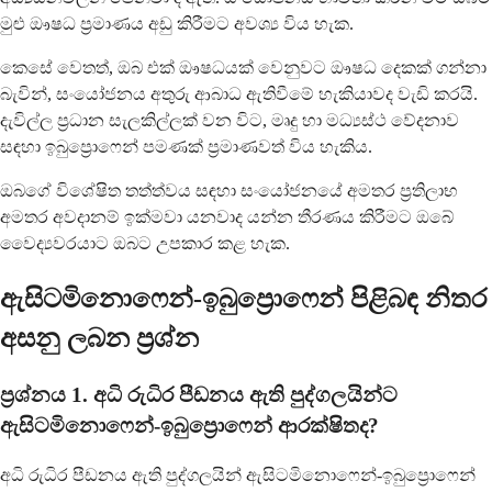
මුළු ඖෂධ ප්‍රමාණය අඩු කිරීමට අවශ්‍ය විය හැක.
කෙසේ වෙතත්, ඔබ එක් ඖෂධයක් වෙනුවට ඖෂධ දෙකක් ගන්නා
බැවින්, සංයෝජනය අතුරු ආබාධ ඇතිවීමේ හැකියාවද වැඩි කරයි.
දැවිල්ල ප්‍රධාන සැලකිල්ලක් වන විට, මෘදු හා මධ්‍යස්ථ වේදනාව
සඳහා ඉබුප්‍රොෆෙන් පමණක් ප්‍රමාණවත් විය හැකිය.
ඔබගේ විශේෂිත තත්ත්වය සඳහා සංයෝජනයේ අමතර ප්‍රතිලාභ
අමතර අවදානම් ඉක්මවා යනවාද යන්න තීරණය කිරීමට ඔබේ
වෛද්‍යවරයාට ඔබට උපකාර කළ හැක.
ඇසිටමිනොෆෙන්-ඉබුප්‍රොෆෙන් පිළිබඳ නිතර
අසනු ලබන ප්‍රශ්න
ප්‍රශ්නය 1. අධි රුධිර පීඩනය ඇති පුද්ගලයින්ට
ඇසිටමිනොෆෙන්-ඉබුප්‍රොෆෙන් ආරක්ෂිතද?
අධි රුධිර පීඩනය ඇති පුද්ගලයින් ඇසිටමිනොෆෙන්-ඉබුප්‍රොෆෙන්