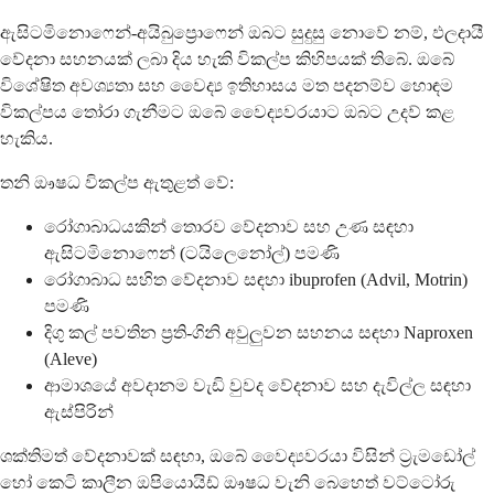
ඇසිටමිනොෆෙන්-අයිබුප්‍රොෆෙන් ඔබට සුදුසු නොවේ නම්, ඵලදායී
වේදනා සහනයක් ලබා දිය හැකි විකල්ප කිහිපයක් තිබේ. ඔබේ
විශේෂිත අවශ්‍යතා සහ වෛද්‍ය ඉතිහාසය මත පදනම්ව හොඳම
විකල්පය තෝරා ගැනීමට ඔබේ වෛද්‍යවරයාට ඔබට උදව් කළ
හැකිය.
තනි ඖෂධ විකල්ප ඇතුළත් වේ:
රෝගාබාධයකින් තොරව වේදනාව සහ උණ සඳහා
ඇසිටමිනොෆෙන් (ටයිලෙනෝල්) පමණි
රෝගාබාධ සහිත වේදනාව සඳහා ibuprofen (Advil, Motrin)
පමණි
දිගු කල් පවතින ප්‍රති-ගිනි අවුලුවන සහනය සඳහා Naproxen
(Aleve)
ආමාශයේ අවදානම වැඩි වුවද වේදනාව සහ දැවිල්ල සඳහා
ඇස්පිරින්
ශක්තිමත් වේදනාවක් සඳහා, ඔබේ වෛද්‍යවරයා විසින් ට්‍රැමඩෝල්
හෝ කෙටි කාලීන ඔපියොයිඩ් ඖෂධ වැනි බෙහෙත් වට්ටෝරු