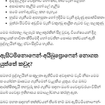
දරුණු උදර වේදනාව හෝ කළු, තාර වැනි මළපහ
අසාමාන්‍ය තැලීම් හෝ ලේ ගැලීම
සමේ හෝ ඇස්වල කහ පැහැය
හුස්ම ගැනීමේ අපහසුතා හෝ ඉදිමීම වැනි දරුණු අසාත්මිකතා
මුත්රා පිටවීම අඩුවීම වැනි වකුගඩු ආශ්‍රිත ගැටළු වල සලකුණු
මෙම බරපතල බලපෑම් කලාතුරකින් සිදු වුවද, විශේෂයෙන් දිගු
කාලයක් භාවිතා කිරීමේදී හෝ පවතින සෞඛ්‍ය තත්වයන් ඇති
පුද්ගලයින් තුළ ඒවා සිදුවිය හැකිය.
ඇසිටමිනොෆෙන්-අයිබුප්‍රොෆෙන් නොගත
යුත්තේ කවුද?
සමහර පුද්ගලයින් සංකූලතා ඇතිවීමේ අවදානම වැඩි නිසා මෙම
සංයෝජන ඖෂධය ගැනීමෙන් වැළකිය යුතුය. එය ඔබට
ආරක්ෂිතදැයි තහවුරු කර ගැනීම සඳහා ඔබේ වෛද්‍යවරයා විසින්
ඔබේ වෛද්‍ය ඉතිහාසය සමාලෝචනය කරනු ඇත.
ඔබට පහත සඳහන් තත්ත්වයන් තිබේ නම් ඔබ ඇසිටමිනොෆෙන්-