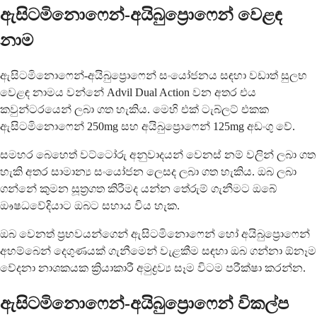
ඇසිටමිනොෆෙන්-අයිබුප්‍රොෆෙන් වෙළඳ
නාම
ඇසිටමිනොෆෙන්-අයිබුප්‍රොෆෙන් සංයෝජනය සඳහා වඩාත් සුලභ
වෙළඳ නාමය වන්නේ Advil Dual Action වන අතර එය
කවුන්ටරයෙන් ලබා ගත හැකිය. මෙහි එක් ටැබ්ලට් එකක
ඇසිටමිනොෆෙන් 250mg සහ අයිබුප්‍රොෆෙන් 125mg අඩංගු වේ.
සමහර බෙහෙත් වට්ටෝරු අනුවාදයන් වෙනස් නම් වලින් ලබා ගත
හැකි අතර සාමාන්‍ය සංයෝජන ලෙසද ලබා ගත හැකිය. ඔබ ලබා
ගන්නේ කුමන සූත්‍රගත කිරීමද යන්න තේරුම් ගැනීමට ඔබේ
ඖෂධවේදියාට ඔබට සහාය විය හැක.
ඔබ වෙනත් ප්‍රභවයන්ගෙන් ඇසිටමිනොෆෙන් හෝ අයිබුප්‍රොෆෙන්
අහම්බෙන් දෙගුණයක් ගැනීමෙන් වැළකීම සඳහා ඔබ ගන්නා ඕනෑම
වේදනා නාශකයක ක්‍රියාකාරී අමුද්‍රව්‍ය සෑම විටම පරීක්ෂා කරන්න.
ඇසිටමිනොෆෙන්-අයිබුප්‍රොෆෙන් විකල්ප