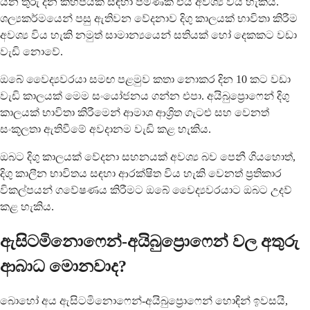
යන තුරු දින කිහිපයක් සඳහා පමණක් එය අවශ්‍ය විය හැකිය.
ශල්‍යකර්මයෙන් පසු ඇතිවන වේදනාව දිගු කාලයක් භාවිතා කිරීම
අවශ්‍ය විය හැකි නමුත් සාමාන්‍යයෙන් සතියක් හෝ දෙකකට වඩා
වැඩි නොවේ.
ඔබේ වෛද්‍යවරයා සමඟ පළමුව කතා නොකර දින 10 කට වඩා
වැඩි කාලයක් මෙම සංයෝජනය ගන්න එපා. අයිබුප්‍රොෆෙන් දිගු
කාලයක් භාවිතා කිරීමෙන් ආමාශ ආශ්‍රිත ගැටළු සහ වෙනත්
සංකූලතා ඇතිවීමේ අවදානම වැඩි කළ හැකිය.
ඔබට දිගු කාලයක් වේදනා සහනයක් අවශ්‍ය බව පෙනී ගියහොත්,
දිගු කාලීන භාවිතය සඳහා ආරක්ෂිත විය හැකි වෙනත් ප්‍රතිකාර
විකල්පයන් ගවේෂණය කිරීමට ඔබේ වෛද්‍යවරයාට ඔබට උදව්
කළ හැකිය.
ඇසිටමිනොෆෙන්-අයිබුප්‍රොෆෙන් වල අතුරු
ආබාධ මොනවාද?
බොහෝ අය ඇසිටමිනොෆෙන්-අයිබුප්‍රොෆෙන් හොඳින් ඉවසයි,