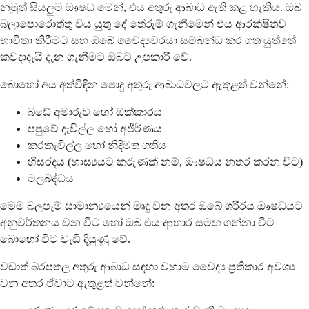
නමුත් සියලුම ඖෂධ මෙන්, එය අතුරු ආබාධ ඇති කළ හැකිය. ඔබ
බලාපොරොත්තු විය යුතු දේ තේරුම් ගැනීමෙන් එය ආරක්ෂිතව
භාවිතා කිරීමට සහ ඔබේ වෛද්‍යවරයා සම්බන්ධ කර ගත යුත්තේ
කවදාදැයි දැන ගැනීමට ඔබට උපකාරී වේ.
බොහෝ අය අත්විඳින පොදු අතුරු ආබාධවලට ඇතුළත් වන්නේ:
බඩේ අමාරුව හෝ ඔක්කාරය
පපුවේ දැවිල්ල හෝ අජීර්ණය
කරකැවිල්ල හෝ නිදිමත ගතිය
හිසරදය (හාස්‍යයට කරුණක් නම්, ඖෂධය නතර කරන විට)
මලබද්ධය
මෙම බලපෑම් සාමාන්‍යයෙන් මෘදු වන අතර ඔබේ ශරීරය ඖෂධයට
අනුවර්තනය වන විට හෝ ඔබ එය ආහාර සමඟ ගන්නා විට
බොහෝ විට වැඩි දියුණු වේ.
වඩාත් බරපතල අතුරු ආබාධ සඳහා වහාම වෛද්‍ය ප්‍රතිකාර අවශ්‍ය
වන අතර ඒවාට ඇතුළත් වන්නේ: