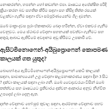
නොකරන්න, හපන්න හෝ කඩන්න එපා. ඖෂධය අපේක්ෂිත පරිදි
ක්‍රියා කරන බව සහතික කිරීම සඳහා සහ කිසිදු තිත්ත රසයක්
වළක්වා ගැනීම සඳහා ඒවා සම්පූර්ණයෙන්ම ගිල දමන්න.
ඔබේ මාත්‍රා දවස පුරා ඒකාකාරව බෙදා හරින්න, ඒවා එකවර ගැනීම
වෙනුවට. මෙය ස්ථාවර වේදනා සහනයක් පවත්වා ගැනීමට සහ
අතුරු ආබාධ ඇතිවීමේ අවදානම අඩු කිරීමට උපකාරී වේ.
ඇසිටමිනොෆෙන්-අයිබුප්‍රොෆෙන් කොපමණ
කාලයක් ගත යුතුද?
බොහෝ අය ඇසිටමිනොෆෙන්-අයිබුප්‍රොෆෙන් කෙටි කාලයක්
සඳහා, සාමාන්‍යයෙන් උග්‍ර වේදනා කළමනාකරණය සඳහා දින 3 සිට
7 දක්වා කාලයක් සඳහා ලබා ගනී. ඔබේ වෛද්‍යවරයා විසින් ඔබේ
තත්ත්වය සහ ඖෂධයට ප්‍රතිචාරය දක්වන ආකාරය අනුව නිශ්චිත
උපදෙස් ලබා දෙනු ඇත.
දන්ත වේදනාව හෝ සුළු තුවාල සඳහා, ආරම්භක වේදනාව පහව