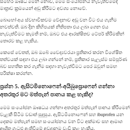
සමහර ඖෂධ මෙන් නොව, මෙම සංයෝජනය නැවැත්වීමේදී
මාත්‍රාව ක්‍රමයෙන් අඩු කිරීමට අවශ්‍ය නොවේ.
බොහෝ අය ස්වභාවිකවම වේදනාව අඩු වන විට එය ගැනීම
නවත්වති. ඔබ දින කිහිපයක් නිතිපතා එය ලබා ගෙන එය
නැවැත්වීමට කැමති නම්, ඔබට එය ආරක්ෂිතව ටේපර් කිරීමකින්
තොරව කළ හැකිය.
කෙසේ වෙතත්, ඔබ ඔබේ වෛද්‍යවරයා ප්‍රතිකාර කරන විශේෂිත
තත්වයක් සඳහා එය ලබා ගන්නේ නම්, ප්‍රතිකාර සැලැස්ම සම්පූර්ණ
බව සහතික කර ගැනීම සඳහා නැවැත්වීමට පෙර ඔවුන් සමඟ
පරීක්ෂා කරන්න.
ප්‍රශ්න 5. ඇසිටමිනොෆෙන්-අයිබුප්‍රොෆෙන් ගන්නා
අතරතුර මට මත්පැන් පානය කළ හැකිද?
මෙම සංයෝජන ඖෂධය ගන්නා අතරතුර මත්පැන් පානය කිරීමෙන්
වැළකී සිටීම වඩාත් සුදුසුය. ඇසිටමිනොෆෙන් සහ ibuprofen යන
දෙකම මත්පැන් සමඟ සංයෝජනය වන විට අක්මාව සහ ආමාශ
ආශ්‍රිත ගැටළු ඇතිවීමේ අවදානම වැඩි කළ හැකිය.