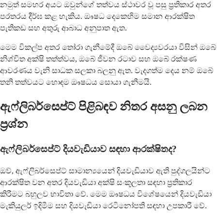
නමුත් සමහර අයට ඔවුන්ගේ තත්වය ස්ථාවර වූ පසු ප්‍රතිකාර අතර
පරතරය දීර්ඝ කළ හැකිය. ඖෂධ දෙකෙහිම සමාන ආරක්ෂිත
පැතිකඩ සහ අතුරු ආබාධ අනුපාත ඇත.
මෙම විකල්ප අතර තෝරා ගැනීමේදී ඔබේ වෛද්‍යවරයා විසින් ඔබේ
නිශ්චිත අක්ෂි තත්ත්වය, ඔබේ ජීවන රටාව සහ ඔබේ රක්ෂණ
ආවරණය වැනි සාධක සලකා බලනු ඇත. වැදගත්ම දෙය නම් ඔබේ
තනි තත්වයට හොඳම ඖෂධය සොයා ගැනීමයි.
ඇෆ්ලිබර්සෙප්ට් පිළිබඳව නිතර අසනු ලබන
ප්‍රශ්න
ඇෆ්ලිබර්සෙප්ට් දියවැඩියාව සඳහා ආරක්ෂිතද?
ඔව්, ඇෆ්ලිබර්සෙප්ට් සාමාන්‍යයෙන් දියවැඩියාව ඇති පුද්ගලයින්ට
ආරක්ෂිත වන අතර දියවැඩියා අක්ෂි සංකූලතා සඳහා ප්‍රතිකාර
කිරීමට බහුලව භාවිතා වේ. මෙම ඖෂධය විශේෂයෙන් දියවැඩියා
මැකියුලර් ඉදිමීම සහ දියවැඩියා රෙටිනෝපති සඳහා උපකාරී වේ.