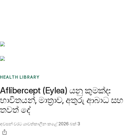
Benchmarks
Stories
FAQ
Sign up / Log in
HEALTH LIBRARY
Aflibercept (Eylea) යනු කුමක්ද:
භාවිතයන්, මාත්‍රාව, අතුරු ආබාධ සහ
තවත් දේ
අවසන් වරට යාවත්කාලීන කළේ
2026 බක් 3