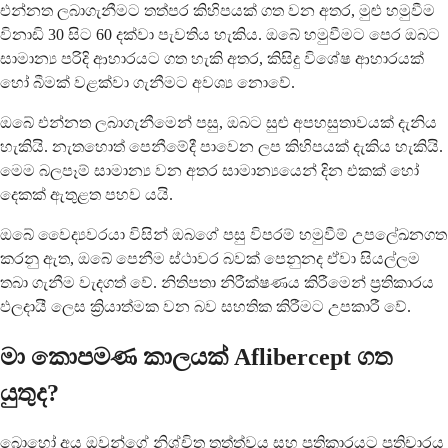
එන්නත ලබාගැනීමට තත්පර කිහිපයක් ගත වන අතර, මුළු හමුවීම
විනාඩි 30 සිට 60 දක්වා පැවතිය හැකිය. ඔබේ හමුවීමට පෙර ඔබට
සාමාන්‍ය පරිදි ආහාරයට ගත හැකි අතර, කිසිදු විශේෂ ආහාරයක්
හෝ බීමක් වළක්වා ගැනීමට අවශ්‍ය නොවේ.
ඔබේ එන්නත ලබාගැනීමෙන් පසු, ඔබට සුළු අපහසුතාවයක් දැනිය
හැකියි. නැතහොත් පෙනීමේදී පාවෙන ලප කිහිපයක් දැකිය හැකියි.
මෙම බලපෑම් සාමාන්‍ය වන අතර සාමාන්‍යයෙන් දින එකක් හෝ
දෙකක් ඇතුළත පහව යයි.
ඔබේ වෛද්‍යවරයා විසින් ඔබගේ පසු විපරම් හමුවීම් උපලේඛනගත
කරනු ඇත, ඔබේ පෙනීම ස්ථාවර බවක් පෙනුනද ඒවා සියල්ලම
තබා ගැනීම වැදගත් වේ. නිතිපතා නිරීක්ෂණය කිරීමෙන් ප්‍රතිකාරය
ඵලදායී ලෙස ක්‍රියාත්මක වන බව සහතික කිරීමට උපකාරී වේ.
මා කොපමණ කාලයක් Aflibercept ගත
යුතුද?
බොහෝ අය ඔවුන්ගේ නිශ්චිත තත්ත්වය සහ ප්‍රතිකාරයට ප්‍රතිචාරය