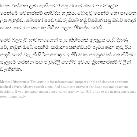
ඔබේ එන්නත ලබා ගැනීමෙන් පසු වහාම ඔබට තාවකාලික
පෙනීමේ වෙනස්කම් අත්විඳිය හැකිය, බොඳ වූ පෙනීම හෝ පාවෙන
ලප ඇතුළුව. බොහෝ වෛද්‍යවරු ඔබේ හමුවීමෙන් පසු ඔබව ගෙදර
ගෙන යාමට කෙනෙකු සිටින ලෙස නිර්දේශ කරති.
මෙම බලපෑම් සාමාන්‍යයෙන් පැය කිහිපයක් ඇතුළත වැඩි දියුණු
වේ, නමුත් ඔබේ පෙනීම සාමාන්‍ය තත්ත්වයට පැමිණෙන තුරු රිය
පැදවීමෙන් වැළකී සිටීම හොඳය. ඉතිරි දවස පහසුවෙන් ගත කිරීමට
සැලසුම් කරන්න සහ පැහැදිලි පෙනීම අවශ්‍ය ක්‍රියාකාරකම් වලින්
වළකින්න.
Medical Disclaimer:
This article is for informational purposes only and does not constitute
medical advice. Always consult a qualified healthcare provider for diagnosis and treatment
decisions. If you are experiencing a medical emergency, call 911 or go to the nearest emergency
room immediately.