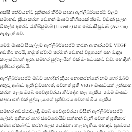
අක්ෂි තත්වයන්ට ප්‍රතිකාර කිරීම සඳහා ඇෆ්ලිබර්සෙප්ට් වලට
සමානව ක්‍රියා කරන වෙනත් ඖෂධ කිහිපයක් තිබේ. වඩාත් සුලභ
විකල්ප අතරට රැනිබිසුමාබ් (Lucentis) සහ බෙවාසිසුමාබ් (Avastin)
ඇතුළත් වේ.
මෙම ඖෂධ සියල්ලම ඇෆ්ලිබර්සෙප්ට් කරන ආකාරයටම VEGF
අවහිර කරයි, නමුත් ඒවාට තරමක් වෙනස් ව්‍යුහයන් සහ මාත්‍රා
කාලසටහන් ඇත. සමහර පුද්ගලයින් එක් ඖෂධයකට වඩා හොඳින්
ප්‍රතිචාර දක්වයි.
ඇෆ්ලිබර්සෙප්ට් ඔබට හොඳින් ක්‍රියා නොකරන්නේ නම් හෝ ඔබට
අතුරු ආබාධ ඇති වුවහොත්, වෙනත් ප්‍රති-VEGF ඖෂධයක් උත්සාහ
කරන ලෙස ඔබේ වෛද්‍යවරයා නිර්දේශ කළ හැකිය. මෙම ඖෂධ
සඳහා එක් එක් පුද්ගලයාගේ ප්‍රතිචාරය වෙනස් විය හැකිය.
සමහර අවස්ථාවලදී, ඔබේ වෛද්‍යවරයා විසින් ඇෆ්ලිබර්සෙප්ට්
ලේසර් ප්‍රතිකාර හෝ ස්ටෙරොයිඩ් එන්නත් වැනි වෙනත් ප්‍රතිකාර
සමඟ ඒකාබද්ධ කරන ලෙස යෝජනා කළ හැකිය. හොඳම ප්‍රවේශය