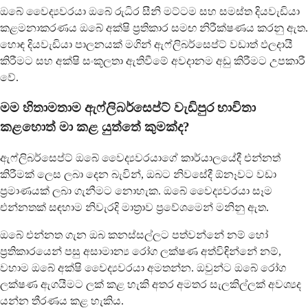
ඔබේ වෛද්‍යවරයා ඔබේ රුධිර සීනි මට්ටම සහ සමස්ත දියවැඩියා
කළමනාකරණය ඔබේ අක්ෂි ප්‍රතිකාර සමඟ නිරීක්ෂණය කරනු ඇත.
හොඳ දියවැඩියා පාලනයක් මගින් ඇෆ්ලිබර්සෙප්ට් වඩාත් ඵලදායී
කිරීමට සහ අක්ෂි සංකූලතා ඇතිවීමේ අවදානම අඩු කිරීමට උපකාරී
වේ.
මම හිතාමතාම ඇෆ්ලිබර්සෙප්ට් වැඩිපුර භාවිතා
කළහොත් මා කළ යුත්තේ කුමක්ද?
ඇෆ්ලිබර්සෙප්ට් ඔබේ වෛද්‍යවරයාගේ කාර්යාලයේදී එන්නත්
කිරීමක් ලෙස ලබා දෙන බැවින්, ඔබට නිවසේදී ඕනෑවට වඩා
ප්‍රමාණයක් ලබා ගැනීමට නොහැක. ඔබේ වෛද්‍යවරයා සෑම
එන්නතක් සඳහාම නිවැරදි මාත්‍රාව ප්‍රවේශමෙන් මනිනු ඇත.
ඔබේ එන්නත ගැන ඔබ කනස්සල්ලට පත්වන්නේ නම් හෝ
ප්‍රතිකාරයෙන් පසු අසාමාන්‍ය රෝග ලක්ෂණ අත්විඳින්නේ නම්,
වහාම ඔබේ අක්ෂි වෛද්‍යවරයා අමතන්න. ඔවුන්ට ඔබේ රෝග
ලක්ෂණ ඇගයීමට ලක් කළ හැකි අතර අමතර සැලකිල්ලක් අවශ්‍යද
යන්න තීරණය කළ හැකිය.