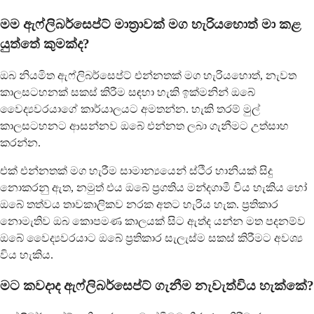
මම ඇෆ්ලිබර්සෙප්ට් මාත්‍රාවක් මග හැරියහොත් මා කළ
යුත්තේ කුමක්ද?
ඔබ නියමිත ඇෆ්ලිබර්සෙප්ට් එන්නතක් මග හැරියහොත්, නැවත
කාලසටහනක් සකස් කිරීම සඳහා හැකි ඉක්මනින් ඔබේ
වෛද්‍යවරයාගේ කාර්යාලයට අමතන්න. හැකි තරම් මුල්
කාලසටහනට ආසන්නව ඔබේ එන්නත ලබා ගැනීමට උත්සාහ
කරන්න.
එක් එන්නතක් මග හැරීම සාමාන්‍යයෙන් ස්ථිර හානියක් සිදු
නොකරනු ඇත, නමුත් එය ඔබේ ප්‍රගතිය මන්දගාමී විය හැකිය හෝ
ඔබේ තත්වය තාවකාලිකව නරක අතට හැරිය හැක. ප්‍රතිකාර
නොමැතිව ඔබ කොපමණ කාලයක් සිට ඇත්ද යන්න මත පදනම්ව
ඔබේ වෛද්‍යවරයාට ඔබේ ප්‍රතිකාර සැලැස්ම සකස් කිරීමට අවශ්‍ය
විය හැකිය.
මට කවදාද ඇෆ්ලිබර්සෙප්ට් ගැනීම නැවැත්විය හැක්කේ?