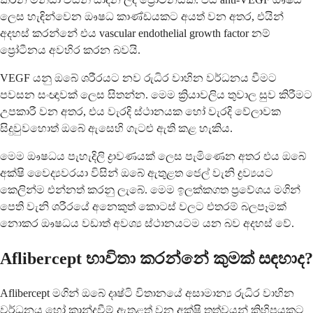
ලෙස හැඳින්වෙන ඖෂධ කාණ්ඩයකට අයත් වන අතර, එයින්
අදහස් කරන්නේ එය vascular endothelial growth factor නම්
ප්‍රෝටීනය අවහිර කරන බවයි.
VEGF යනු ඔබේ ශරීරයට නව රුධිර වාහින වර්ධනය වීමට
පවසන සංඥාවක් ලෙස සිතන්න. මෙම ක්‍රියාවලිය තුවාල සුව කිරීමට
උපකාරී වන අතර, එය වැරදි ස්ථානයක හෝ වැරදි වේලාවක
සිදුවුවහොත් ඔබේ ඇසෙහි ගැටළු ඇති කළ හැකිය.
මෙම ඖෂධය පැහැදිලි ද්‍රාවණයක් ලෙස පැමිණෙන අතර එය ඔබේ
අක්ෂි වෛද්‍යවරයා විසින් ඔබේ ඇතුළත ජෙල් වැනි ද්‍රව්‍යයට
කෙලින්ම එන්නත් කරනු ලැබේ. මෙම ඉලක්කගත ප්‍රවේශය මගින්
පෙති වැනි ශරීරයේ අනෙකුත් කොටස් වලට එතරම් බලපෑමක්
නොකර ඖෂධය වඩාත් අවශ්‍ය ස්ථානයටම යන බව අදහස් වේ.
Aflibercept භාවිතා කරන්නේ කුමක් සඳහාද?
Aflibercept මගින් ඔබේ දෘෂ්ටි විතානයේ අසාමාන්‍ය රුධිර වාහින
වර්ධනය හෝ කාන්දුවීම් ඇතුළත් වන අක්ෂි තත්වයන් කිහිපයකට