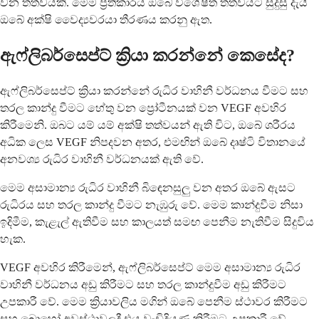
වන තත්වයකි. මෙම ප්‍රතිකාරය ඔබේ විශේෂිත තත්වයට සුදුසු දැයි
ඔබේ අක්ෂි වෛද්‍යවරයා තීරණය කරනු ඇත.
ඇෆ්ලිබර්සෙප්ට් ක්‍රියා කරන්නේ කෙසේද?
ඇෆ්ලිබර්සෙප්ට් ක්‍රියා කරන්නේ රුධිර වාහිනී වර්ධනය වීමට සහ
තරල කාන්දු වීමට හේතු වන ප්‍රෝටීනයක් වන VEGF අවහිර
කිරීමෙනි. ඔබට යම් යම් අක්ෂි තත්වයන් ඇති විට, ඔබේ ශරීරය
අධික ලෙස VEGF නිපදවන අතර, එමඟින් ඔබේ දෘෂ්ටි විතානයේ
අනවශ්‍ය රුධිර වාහිනී වර්ධනයක් ඇති වේ.
මෙම අසාමාන්‍ය රුධිර වාහිනී බිඳෙනසුලු වන අතර ඔබේ ඇසට
රුධිරය සහ තරල කාන්දු වීමට නැඹුරු වේ. මෙම කාන්දුවීම නිසා
ඉදිමීම, කැළැල් ඇතිවීම සහ කාලයත් සමඟ පෙනීම නැතිවීම සිදුවිය
හැක.
VEGF අවහිර කිරීමෙන්, ඇෆ්ලිබර්සෙප්ට් මෙම අසාමාන්‍ය රුධිර
වාහිනී වර්ධනය අඩු කිරීමට සහ තරල කාන්දුවීම අඩු කිරීමට
උපකාරී වේ. මෙම ක්‍රියාවලිය මගින් ඔබේ පෙනීම ස්ථාවර කිරීමට
සහ බොහෝ අවස්ථාවලදී එය වැඩිදියුණු කිරීමට උපකාරී වේ.