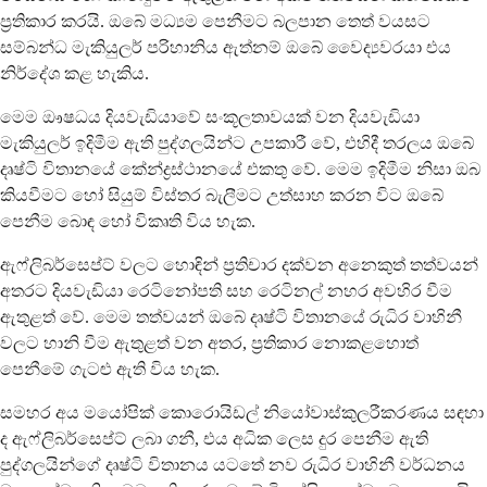
ප්‍රතිකාර කරයි. ඔබේ මධ්‍යම පෙනීමට බලපාන තෙත් වයසට
සම්බන්ධ මැකියුලර් පරිහානිය ඇත්නම් ඔබේ වෛද්‍යවරයා එය
නිර්දේශ කළ හැකිය.
මෙම ඖෂධය දියවැඩියාවේ සංකූලතාවයක් වන දියවැඩියා
මැකියුලර් ඉදිමීම ඇති පුද්ගලයින්ට උපකාරී වේ, එහිදී තරලය ඔබේ
දෘෂ්ටි විතානයේ කේන්ද්‍රස්ථානයේ එකතු වේ. මෙම ඉදිමීම නිසා ඔබ
කියවීමට හෝ සියුම් විස්තර බැලීමට උත්සාහ කරන විට ඔබේ
පෙනීම බොඳ හෝ විකෘති විය හැක.
ඇෆ්ලිබර්සෙප්ට් වලට හොඳින් ප්‍රතිචාර දක්වන අනෙකුත් තත්වයන්
අතරට දියවැඩියා රෙටිනෝපති සහ රෙටිනල් නහර අවහිර වීම
ඇතුළත් වේ. මෙම තත්වයන් ඔබේ දෘෂ්ටි විතානයේ රුධිර වාහිනී
වලට හානි වීම ඇතුළත් වන අතර, ප්‍රතිකාර නොකළහොත්
පෙනීමේ ගැටළු ඇති විය හැක.
සමහර අය මයෝපික් කොරොයිඩල් නියෝවාස්කුලරීකරණය සඳහා
ද ඇෆ්ලිබර්සෙප්ට් ලබා ගනී, එය අධික ලෙස දුර පෙනීම ඇති
පුද්ගලයින්ගේ දෘෂ්ටි විතානය යටතේ නව රුධිර වාහිනී වර්ධනය