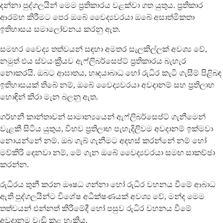
දන්නා පුද්ගලයින් මෙම ප්‍රතිකාරය වළක්වා ගත යුතුය. ප්‍රතිකාර
ආරම්භ කිරීමට පෙර ඔබේ වෛද්‍යවරයා ඔබේ අසාත්මිකතා
ඉතිහාසය සමාලෝචනය කරනු ඇත.
සමහර වෛද්‍ය තත්වයන් සඳහා අමතර සැලකිල්ලක් අවශ්‍ය වේ,
නමුත් එය ස්වයංක්‍රීයව ඇෆ්ලිබර්සෙප්ට් ප්‍රතිකාරය බැහැර
නොකරයි. ඔබට ආඝාතය, හෘදයාබාධ හෝ රුධිර කැටි ගැසීම් පිළිබඳ
ඉතිහාසයක් තිබේ නම්, ඔබේ වෛද්‍යවරයා අවදානම් සහ ප්‍රතිලාභ
හොඳින් කිරා මැන බලනු ඇත.
ගර්භනී කාන්තාවන් සාමාන්‍යයෙන් ඇෆ්ලිබර්සෙප්ට් ගැනීමෙන්
වැළකී සිටිය යුතුය, විභව ප්‍රතිලාභ පැහැදිලිවම අවදානම් ඉක්මවා
නොයන්නේ නම්. ඔබ ගැබ් ගැනීමට අදහස් කරන්නේ නම් හෝ
මව්කිරි දෙනවා නම්, මේ ගැන ඔබේ වෛද්‍යවරයා සමඟ සාකච්ඡා
කරන්න.
රුධිරය තුනී කරන ඖෂධ ගන්නා හෝ රුධිර වහනය වීමේ ආබාධ
ඇති පුද්ගලයින්ට විශේෂ අධීක්ෂණයක් අවශ්‍ය වේ, මන්ද මෙම
තත්වයන් එන්නත් කිරීමේදී හෝ පසුව රුධිර වහනය වීමේ
අවදානම වැඩි කළ හැකිය.