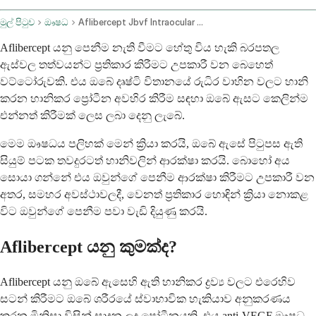
මුල් පිටුව
ඖෂධ
Aflibercept Jbvf Intraocular Route
Aflibercept යනු පෙනීම නැති වීමට හේතු විය හැකි බරපතල
ඇස්වල තත්වයන්ට ප්‍රතිකාර කිරීමට උපකාරී වන බෙහෙත්
වට්ටෝරුවකි. එය ඔබේ දෘෂ්ටි විතානයේ රුධිර වාහින වලට හානි
කරන හානිකර ප්‍රෝටීන අවහිර කිරීම සඳහා ඔබේ ඇසට කෙලින්ම
එන්නත් කිරීමක් ලෙස ලබා දෙනු ලැබේ.
මෙම ඖෂධය පලිහක් මෙන් ක්‍රියා කරයි, ඔබේ ඇසේ පිටුපස ඇති
සියුම් පටක තවදුරටත් හානිවලින් ආරක්ෂා කරයි. බොහෝ අය
සොයා ගන්නේ එය ඔවුන්ගේ පෙනීම ආරක්ෂා කිරීමට උපකාරී වන
අතර, සමහර අවස්ථාවලදී, වෙනත් ප්‍රතිකාර හොඳින් ක්‍රියා නොකළ
විට ඔවුන්ගේ පෙනීම පවා වැඩි දියුණු කරයි.
Aflibercept යනු කුමක්ද?
Aflibercept යනු ඔබේ ඇසෙහි ඇති හානිකර ද්‍රව්‍ය වලට එරෙහිව
සටන් කිරීමට ඔබේ ශරීරයේ ස්වාභාවික හැකියාව අනුකරණය
කරන මිනිසා විසින් සාදන ලද ප්‍රෝටීනයකි. එය anti-VEGF ඖෂධ