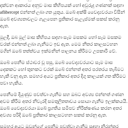
දක්වන ආකාරය අනුව මාස කිහිපයක් හෝ අවුරුදු ගණනක් සඳහා
aflibercept එන්නත් ලබා ගත යුතුය. ඔබේ අක්ෂි වෛද්‍යවරයා විසින්
ඔබේ අවශ්‍යතාවලට ගැලපෙන ප්‍රතිකාර සැලැස්මක් සකස් කරනු
ඇත.
මුලදී, ඔබ මුල් මාස කිහිපය සඳහා සෑම මසකම හෝ සෑම මසකම
වරක් එන්නත් ලබා ගැනීමට ඉඩ ඇත. මෙම නිතර කාලසටහන
මගින් ඔබේ තත්ත්වය ඉක්මනින් පාලනය කිරීමට උපකාරී වේ.
ඔබේ පෙනීම ස්ථාවර වූ පසු, ඔබේ වෛද්‍යවරයාට සෑම මාස
දෙකකට හෝ තුනකට වරක් ඔබේ එන්නත් අතර පරතරය තැබීමට
හැකි වනු ඇත. සමහර අයට ප්‍රතිකාර අතර දිගු කාලයක් ගත කිරීමට
පවා හැකිය.
පෙනීමේ දියුණුව පවත්වා ගැනීම සහ ඔබට අවශ්‍ය එන්නත් ගණන
අවම කිරීම අතර නිවැරදි සමතුලිතතාවය සොයා ගැනීම ඉලක්කයයි.
ඔබේ වෛද්‍යවරයා ඔබේ ප්‍රගතිය සමීපව නිරීක්ෂණය කරන අතර
අවශ්‍ය පරිදි ඔබේ ප්‍රතිකාර කාලසටහන සකස් කරනු ඇත.
සමහර අයට ඔවුන්ගේ පෙනීම පවත්වා ගැනීම සඳහා නිරන්තර