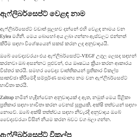
ඇෆ්ලිබර්සෙප්ට් වෙළඳ නාම
ඇෆ්ලිබර්සෙප්ට් වඩාත් සුලභව දන්නේ එහි වෙළඳ නාමය වන
Eylea මගිනි. මෙය බොහෝ අය ලබා ගන්නා ඇස්වලට එන්නත්
කිරීම සඳහා විශේෂයෙන් සකස් කරන ලද අනුවාදයයි.
ඔබේ වෛද්‍යවරයා එය ඇෆ්ලිබර්සෙප්ට්-VEGF උගුල ලෙසද සඳහන්
කරනවා ඔබ අසන්නට පුළුවන්, එය ඖෂධය ක්‍රියා කරන ආකාරය
විස්තර කරයි. සමහර වෛද්‍ය වෘත්තිකයන් ප්‍රතිකාර විකල්ප
සාකච්ඡා කිරීමේදී සම්පූර්ණ සාමාන්‍ය නම වන ඇෆ්ලිබර්සෙප්ට්
භාවිතා කරයි.
Zaltrap නමින් හැඳින්වෙන අනුවාදයක් ද ඇත, නමුත් මෙය පිළිකා
ප්‍රතිකාර සඳහා භාවිතා කරන වෙනස් සූත්‍රයකි, අක්ෂි තත්වයන් සඳහා
නොවේ. ඔබේ අක්ෂි තත්ත්වය සඳහා නිවැරදි අනුවාදය ඔබේ
වෛද්‍යවරයා විසින් නියම කරන බවට වග බලා ගන්න.
ඇෆ්ලිබර්සෙප්ට් විකල්ප