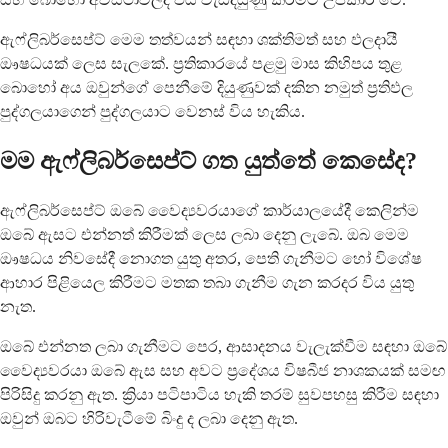
ඇෆ්ලිබර්සෙප්ට් මෙම තත්වයන් සඳහා ශක්තිමත් සහ ඵලදායී
ඖෂධයක් ලෙස සැලකේ. ප්‍රතිකාරයේ පළමු මාස ​​කිහිපය තුළ
බොහෝ අය ඔවුන්ගේ පෙනීමේ දියුණුවක් දකින නමුත් ප්‍රතිඵල
පුද්ගලයාගෙන් පුද්ගලයාට වෙනස් විය හැකිය.
මම ඇෆ්ලිබර්සෙප්ට් ගත යුත්තේ කෙසේද?
ඇෆ්ලිබර්සෙප්ට් ඔබේ වෛද්‍යවරයාගේ කාර්යාලයේදී කෙලින්ම
ඔබේ ඇසට එන්නත් කිරීමක් ලෙස ලබා දෙනු ලැබේ. ඔබ මෙම
ඖෂධය නිවසේදී නොගත යුතු අතර, පෙති ගැනීමට හෝ විශේෂ
ආහාර පිළියෙල කිරීමට මතක තබා ගැනීම ගැන කරදර විය යුතු
නැත.
ඔබේ එන්නත ලබා ගැනීමට පෙර, ආසාදනය වැලැක්වීම සඳහා ඔබේ
වෛද්‍යවරයා ඔබේ ඇස සහ අවට ප්‍රදේශය විෂබීජ නාශකයක් සමඟ
පිරිසිදු කරනු ඇත. ක්‍රියා පටිපාටිය හැකි තරම් සුවපහසු කිරීම සඳහා
ඔවුන් ඔබට හිරිවැටීමේ බිංදු ද ලබා දෙනු ඇත.