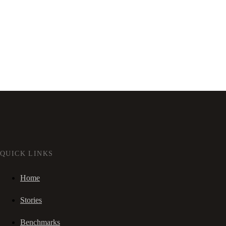
QUICK LINKS
Home
Stories
Benchmarks