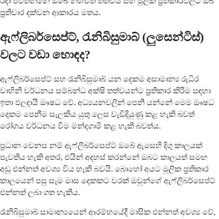
රඳා පවතින්නේ ඔබේ නිශ්චිත තත්වය සහ මූලික ප්‍රතිකාරවලට ඔබ
ප්‍රතිචාර දක්වන ආකාරය මතය.
ඇෆ්ලිබර්සෙප්ට්, රැනිබිසුමාබ් (ලුසෙන්ටිස්)
වලට වඩා හොඳද?
ඇෆ්ලිබර්සෙප්ට් සහ රැනිබිසුමාබ් යන දෙකම අසාමාන්‍ය රුධිර
වාහිනී වර්ධනය සම්බන්ධ අක්ෂි තත්වයන්ට ප්‍රතිකාර කිරීම සඳහා
ඉතා ඵලදායී ඖෂධ වේ. අධ්‍යයනවලින් පෙනී යන්නේ මෙම ඖෂධ
දෙකම පෙනීම සැලකිය යුතු ලෙස වැඩිදියුණු කළ හැකි බවත්
රෝගය වර්ධනය වීම මන්දගාමී කළ හැකි බවත්ය.
ප්‍රධාන වෙනස නම් ඇෆ්ලිබර්සෙප්ට් ඔබේ ඇසෙහි දිගු කාලයක්
පැවතිය හැකි අතර, එයින් අදහස් කරන්නේ ඔබට කාලයත් සමඟ
අඩු එන්නත් අවශ්‍ය විය හැකි බවයි. බොහෝ අයට මූලික ප්‍රතිකාර
කාලයෙන් පසු සෑම මාස දෙකකට වරක් ඔවුන්ගේ ඇෆ්ලිබර්සෙප්ට්
එන්නත් ලබා ගත හැකිය.
රැනිබිසුමාබ් සාමාන්‍යයෙන් ආරම්භයේදී මාසික එන්නත් අවශ්‍ය වේ,