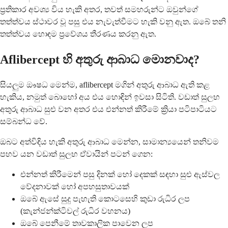
ප්‍රතිකාර අවශ්‍ය විය හැකි අතර, තවත් සමහරුන්ට ඔවුන්ගේ
තත්ත්වය ස්ථාවර වූ පසු එය නැවැත්වීමට හැකි වනු ඇත. ඔබේ තනි
තත්ත්වය හොඳම ප්‍රවේශය තීරණය කරනු ඇත.
Aflibercept හි අතුරු ආබාධ මොනවාද?
සියලුම ඖෂධ මෙන්ම, aflibercept මගින් අතුරු ආබාධ ඇති කළ
හැකිය, නමුත් බොහෝ අය එය හොඳින් ඉවසා සිටිති. වඩාත් සුලභ
අතුරු ආබාධ සුළු වන අතර එය එන්නත් කිරීමේ ක්‍රියා පටිපාටියට
සම්බන්ධ වේ.
ඔබට අත්විඳිය හැකි අතුරු ආබාධ මෙන්න, සාමාන්‍යයෙන් තනිවම
පහව යන වඩාත් සුලභ ඒවායින් පටන් ගෙන:
එන්නත් කිරීමෙන් පසු දිනක් හෝ දෙකක් සඳහා සුළු ඇස්වල
වේදනාවක් හෝ අපහසුතාවයක්
ඔබේ ඇසේ සුදු පැහැති කොටසෙහි කුඩා රුධිර ලප
(කැන්ජන්ක්ටිවල් රුධිර වහනය)
ඔබේ පෙනීමේ තාවකාලික පාවෙන ලප