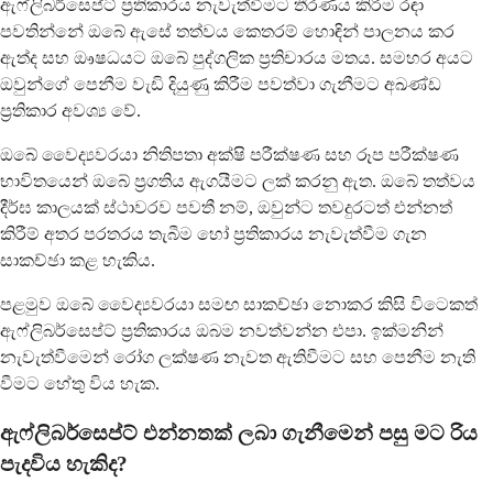
ඇෆ්ලිබර්සෙප්ට් ප්‍රතිකාරය නැවැත්වීමට තීරණය කිරීම රඳා
පවතින්නේ ඔබේ ඇසේ තත්වය කෙතරම් හොඳින් පාලනය කර
ඇත්ද සහ ඖෂධයට ඔබේ පුද්ගලික ප්‍රතිචාරය මතය. සමහර අයට
ඔවුන්ගේ පෙනීම වැඩි දියුණු කිරීම පවත්වා ගැනීමට අඛණ්ඩ
ප්‍රතිකාර අවශ්‍ය වේ.
ඔබේ වෛද්‍යවරයා නිතිපතා අක්ෂි පරීක්ෂණ සහ රූප පරීක්ෂණ
භාවිතයෙන් ඔබේ ප්‍රගතිය ඇගයීමට ලක් කරනු ඇත. ඔබේ තත්වය
දීර්ඝ කාලයක් ස්ථාවරව පවතී නම්, ඔවුන්ට තවදුරටත් එන්නත්
කිරීම් අතර පරතරය තැබීම හෝ ප්‍රතිකාරය නැවැත්වීම ගැන
සාකච්ඡා කළ හැකිය.
පළමුව ඔබේ වෛද්‍යවරයා සමඟ සාකච්ඡා නොකර කිසි විටෙකත්
ඇෆ්ලිබර්සෙප්ට් ප්‍රතිකාරය ඔබම නවත්වන්න එපා. ඉක්මනින්
නැවැත්වීමෙන් රෝග ලක්ෂණ නැවත ඇතිවීමට සහ පෙනීම නැති
වීමට හේතු විය හැක.
ඇෆ්ලිබර්සෙප්ට් එන්නතක් ලබා ගැනීමෙන් පසු මට රිය
පැදවිය හැකිද?