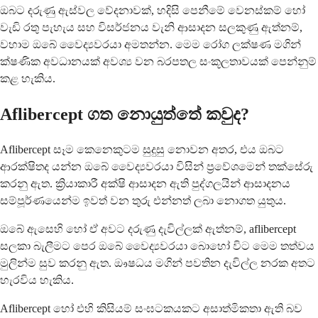
ඔබට දරුණු ඇස්වල වේදනාවක්, හදිසි පෙනීමේ වෙනස්කම් හෝ
වැඩි රතු පැහැය සහ විසර්ජනය වැනි ආසාදන සලකුණු ඇත්නම්,
වහාම ඔබේ වෛද්‍යවරයා අමතන්න. මෙම රෝග ලක්ෂණ මගින්
ක්ෂණික අවධානයක් අවශ්‍ය වන බරපතල සංකූලතාවයක් පෙන්නුම්
කළ හැකිය.
Aflibercept ගත නොයුත්තේ කවුද?
Aflibercept සෑම කෙනෙකුටම සුදුසු නොවන අතර, එය ඔබට
ආරක්ෂිතද යන්න ඔබේ වෛද්‍යවරයා විසින් ප්‍රවේශමෙන් තක්සේරු
කරනු ඇත. ක්‍රියාකාරී අක්ෂි ආසාදන ඇති පුද්ගලයින් ආසාදනය
සම්පූර්ණයෙන්ම ඉවත් වන තුරු එන්නත් ලබා නොගත යුතුය.
ඔබේ ඇසෙහි හෝ ඒ අවට දරුණු දැවිල්ලක් ඇත්නම්, aflibercept
සලකා බැලීමට පෙර ඔබේ වෛද්‍යවරයා බොහෝ විට මෙම තත්වය
මුලින්ම සුව කරනු ඇත. ඖෂධය මගින් පවතින දැවිල්ල නරක අතට
හැරවිය හැකිය.
Aflibercept හෝ එහි කිසියම් සංඝටකයකට අසාත්මිකතා ඇති බව