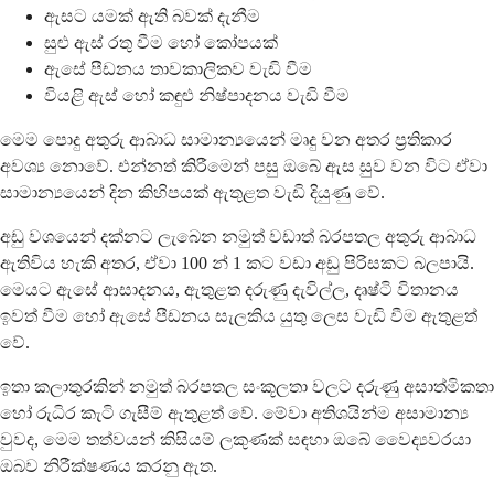
ඇසට යමක් ඇති බවක් දැනීම
සුළු ඇස් රතු වීම හෝ කෝපයක්
ඇසේ පීඩනය තාවකාලිකව වැඩි වීම
වියළි ඇස් හෝ කඳුළු නිෂ්පාදනය වැඩි වීම
මෙම පොදු අතුරු ආබාධ සාමාන්‍යයෙන් මෘදු වන අතර ප්‍රතිකාර
අවශ්‍ය නොවේ. එන්නත් කිරීමෙන් පසු ඔබේ ඇස සුව වන විට ඒවා
සාමාන්‍යයෙන් දින කිහිපයක් ඇතුළත වැඩි දියුණු වේ.
අඩු වශයෙන් දක්නට ලැබෙන නමුත් වඩාත් බරපතල අතුරු ආබාධ
ඇතිවිය හැකි අතර, ඒවා 100 න් 1 කට වඩා අඩු පිරිසකට බලපායි.
මෙයට ඇසේ ආසාදනය, ඇතුළත දරුණු දැවිල්ල, දෘෂ්ටි විතානය
ඉවත් වීම හෝ ඇසේ පීඩනය සැලකිය යුතු ලෙස වැඩි වීම ඇතුළත්
වේ.
ඉතා කලාතුරකින් නමුත් බරපතල සංකූලතා වලට දරුණු අසාත්මිකතා
හෝ රුධිර කැටි ගැසීම් ඇතුළත් වේ. මේවා අතිශයින්ම අසාමාන්‍ය
වුවද, මෙම තත්වයන් කිසියම් ලකුණක් සඳහා ඔබේ වෛද්‍යවරයා
ඔබව නිරීක්ෂණය කරනු ඇත.