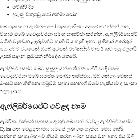
මව්කිරි දීම
දරුණු වකුගඩු හෝ අක්මා රෝග
ඔබ ගැබ්ගෙන ඇත්නම් හෝ ගැබ් ගැනීමට අදහස් කරන්නේ නම්,
වහාම ඔබේ වෛද්‍යවරයා සමඟ සාකච්ඡා කරන්න. ඇෆ්ලිබර්සෙප්ට්
මගින් වැඩෙන ළදරුවන්ට හානි විය හැකි අතර, ප්‍රතිකාර අතරතුර
සහ අවම වශයෙන් ඔබේ අවසන් එන්නතින් මාස 3 කට පසු ඵලදායී
උපත් පාලන ක්‍රමයක් නිර්දේශ කෙරේ.
ඇෆ්ලිබර්සෙප්ට් ඔබට සුදුසුද යන්න තීරණය කිරීමේදී ඔබේ
වෛද්‍යවරයා ඔබේ සමස්ත සෞඛ්‍ය තත්ත්වය, ඔබ ගන්නා වෙනත්
ඖෂධ සහ නිතිපතා හමුවීම් සඳහා සහභාගී වීමේ හැකියාව ද සලකා
බලනු ඇත.
ඇෆ්ලිබර්සෙප්ට් වෙළඳ නාම
ඇමරිකා එක්සත් ජනපදය ඇතුළු බොහෝ රටවල ඇෆ්ලිබර්සෙප්ට්
Eylea යන වෙළඳ නාමය යටතේ ලබා ගත හැකිය. මෙය අක්ෂි
එන්නත් සඳහා බහුලව නියම කරනු ලබන සූත්‍රය වන අතර එය මිලි