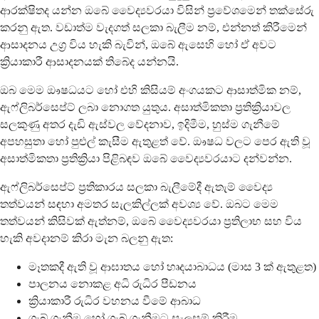
ආරක්ෂිතද යන්න ඔබේ වෛද්‍යවරයා විසින් ප්‍රවේශමෙන් තක්සේරු
කරනු ඇත. වඩාත්ම වැදගත් සලකා බැලීම නම්, එන්නත් කිරීමෙන්
ආසාදනය උග්‍ර විය හැකි බැවින්, ඔබේ ඇසෙහි හෝ ඒ අවට
ක්‍රියාකාරී ආසාදනයක් තිබේද යන්නයි.
ඔබ මෙම ඖෂධයට හෝ එහි කිසියම් අංගයකට ආසාත්මික නම්,
ඇෆ්ලිබර්සෙප්ට් ලබා නොගත යුතුය. අසාත්මිකතා ප්‍රතික්‍රියාවල
සලකුණු අතර දැඩි ඇස්වල වේදනාව, ඉදිමීම, හුස්ම ගැනීමේ
අපහසුතා හෝ පුළුල් කැසීම ඇතුළත් වේ. ඖෂධ වලට පෙර ඇති වූ
අසාත්මිකතා ප්‍රතික්‍රියා පිළිබඳව ඔබේ වෛද්‍යවරයාට දන්වන්න.
ඇෆ්ලිබර්සෙප්ට් ප්‍රතිකාරය සලකා බැලීමේදී ඇතැම් වෛද්‍ය
තත්වයන් සඳහා අමතර සැලකිල්ලක් අවශ්‍ය වේ. ඔබට මෙම
තත්වයන් කිසිවක් ඇත්නම්, ඔබේ වෛද්‍යවරයා ප්‍රතිලාභ සහ විය
හැකි අවදානම් කිරා මැන බලනු ඇත:
මෑතකදී ඇති වූ ආඝාතය හෝ හෘදයාබාධය (මාස 3 ක් ඇතුළත)
පාලනය නොකළ අධි රුධිර පීඩනය
ක්‍රියාකාරී රුධිර වහනය වීමේ ආබාධ
ගැබ් ගැනීම හෝ ගැබ් ගැනීමට සැලසුම් කිරීම