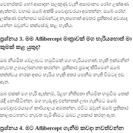
වෙනස්කම් හෝ ආසාදන සලකුණු වැනි අසාමාන්‍ය රෝග ලක්ෂණ
ඇත්නම්, වහාම ඔබේ අක්ෂි වෛද්‍යවරයා අමතන්න. ඔබේ රෝග
ලක්ෂණ එන්නතට සම්බන්ධද නැතහොත් අමතර ප්‍රතිකාර අවශ්‍යද
යන්න ඔවුන්ට තක්සේරු කළ හැකිය.
ප්‍රශ්නය 3. මම Aflibercept මාත්‍රාවක් මග හැරියහොත් මා
කුමක් කළ යුතුද?
ඔබ නියමිත වේලාවට හමුවීමක් මග හැරියහොත්, හැකි ඉක්මනින්
නැවත උපලේඛනගත කරන්න. ප්‍රතිකාර ප්‍රමාද කිරීමෙන් ඔබේ
තත්ත්වය නරක අතට හැරිය හැකි අතර පෙනීම නැති වීමටද ඉඩ
ඇත.
ඔබ එකක් මග හැරී ඇත්නම්, ඊළඟ නිතිපතා නියමිත හමුවීම තෙක්
රැඳී නොසිටින්න. මග හැරුණු එන්නතක් ලබා ගැනීමට ඔබේ
වෛද්‍යවරයාගේ කාර්යාලය අමතන්න, එවිට ඔවුන් ඔබේ ප්‍රතිකාර
කාලසටහනට නැවත පැමිණීමට ඔබට උපකාර කරනු ඇත.
ප්‍රශ්නය 4. මට Aflibercept ගැනීම කවදා නවත්වන්න