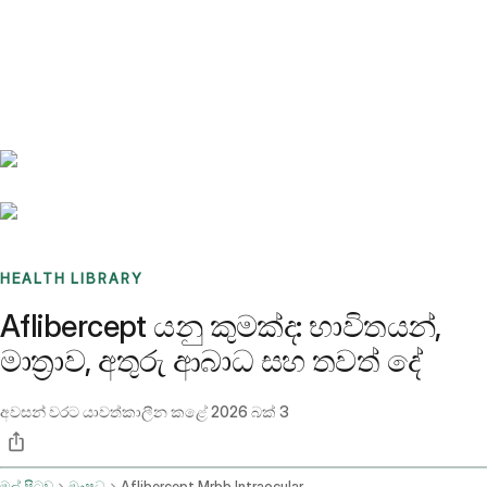
Benchmarks
Stories
FAQ
Sign up / Log in
HEALTH LIBRARY
Aflibercept යනු කුමක්ද: භාවිතයන්,
මාත්‍රාව, අතුරු ආබාධ සහ තවත් දේ
අවසන් වරට යාවත්කාලීන කළේ
2026 බක් 3
මුල් පිටුව
ඖෂධ
Aflibercept Mrbb Intraocular Route