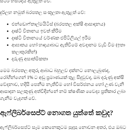
ස්ථිර හිසරදය ඇතුළත් වේ.
දුර්ලභ නමුත් බරපතල සංකූලතා ඇතුළත් වේ:
එන්ඩොෆ්තාල්මයිටිස් (බරපතල අක්ෂි ආසාදනය)
දෘෂ්ටි විතානය ඉවත් කිරීම
දෘෂ්ටි විතානයේ වර්ණක එපිටිලියල් ඉරීම
ආඝාතය හෝ හෘදයාබාධ ඇතිවීමේ අවදානම වැඩි වීම (ඉතා
කලාතුරකින්)
දරුණු අසාත්මිකතා
මෙම බරපතල අතුරු ආබාධ බහුලව දක්නට නොලැබුණද,
රෝගීන්ගෙන් 1% ට අඩු ප්‍රමාණයක් තුළ සිදුවුවද, ඔබ දරුණු අක්ෂි
වේදනාව, හදිසි පෙනීම නැතිවීම හෝ විසර්ජනය හෝ උණ වැනි
ආසාදන සලකුණු අත්විඳින්නේ නම් ක්ෂණික වෛද්‍ය ප්‍රතිකාර ලබා
ගැනීම වැදගත් වේ.
ඇෆ්ලිබර්සෙප්ට් නොගත යුත්තේ කවුද?
ඇෆ්ලිබර්සෙප්ට් සෑම කෙනෙකුටම සුදුසු නොවන අතර, එය ඔබට