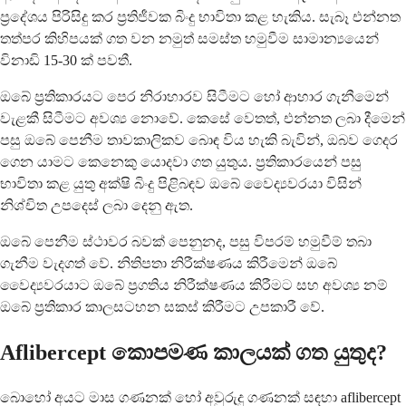
ප්‍රදේශය පිරිසිදු කර ප්‍රතිජීවක බිංදු භාවිතා කළ හැකිය. සැබෑ එන්නත
තත්පර කිහිපයක් ගත වන නමුත් සමස්ත හමුවීම සාමාන්‍යයෙන්
විනාඩි 15-30 ක් පවතී.
ඔබේ ප්‍රතිකාරයට පෙර නිරාහාරව සිටීමට හෝ ආහාර ගැනීමෙන්
වැළකී සිටීමට අවශ්‍ය නොවේ. කෙසේ වෙතත්, එන්නත ලබා දීමෙන්
පසු ඔබේ පෙනීම තාවකාලිකව බොඳ විය හැකි බැවින්, ඔබව ගෙදර
ගෙන යාමට කෙනෙකු යොදවා ගත යුතුය. ප්‍රතිකාරයෙන් පසු
භාවිතා කළ යුතු අක්ෂි බිංදු පිළිබඳව ඔබේ වෛද්‍යවරයා විසින්
නිශ්චිත උපදෙස් ලබා දෙනු ඇත.
ඔබේ පෙනීම ස්ථාවර බවක් පෙනුනද, පසු විපරම් හමුවීම් තබා
ගැනීම වැදගත් වේ. නිතිපතා නිරීක්ෂණය කිරීමෙන් ඔබේ
වෛද්‍යවරයාට ඔබේ ප්‍රගතිය නිරීක්ෂණය කිරීමට සහ අවශ්‍ය නම්
ඔබේ ප්‍රතිකාර කාලසටහන සකස් කිරීමට උපකාරී වේ.
Aflibercept කොපමණ කාලයක් ගත යුතුද?
බොහෝ අයට මාස ගණනක් හෝ අවුරුදු ගණනක් සඳහා aflibercept