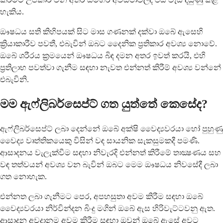
හැකිය.
ඖෂධය සති කිහිපයක් සිට මාස ගණනක් දක්වා ඔබේ ඇසෙහි
ක්‍රියාකාරීව පවතී, එබැවින් ඔබට දෛනික ප්‍රතිකාර අවශ්‍ය නොවේ.
ඔබේ ශරීරය ක්‍රමයෙන් ඖෂධය බිඳ දමන අතර ඉවත් කරයි, එහි
ප්‍රතිලාභ පවත්වා ගැනීම සඳහා නැවත එන්නත් කිරීම් අවශ්‍ය වන්නේ
එබැවිනි.
මම ඇෆ්ලිබර්සෙප්ට් ගත යුත්තේ කෙසේද?
ඇෆ්ලිබර්සෙප්ට් ලබා දෙන්නේ ඔබේ අක්ෂි වෛද්‍යවරයා හෝ පුහුණු
වෛද්‍ය වෘත්තිකයෙකු විසින් වඳ සායනික සැකසුමකදී පමණි.
ආසාදනය වැලැක්වීම සඳහා නිවැරදි එන්නත් කිරීමේ තාක්‍ෂණය සහ
වඳ තත්වයන් අවශ්‍ය වන බැවින් ඔබට මෙම ඖෂධය නිවසේදී ලබා
ගත නොහැක.
එන්නත ලබා ගැනීමට පෙර, අපහසුතා අවම කිරීම සඳහා ඔබේ
වෛද්‍යවරයා නිර්වින්දන බිංදු මගින් ඔබේ ඇස හිරිවැට්ටවනු ඇත.
ආසාදන අවදානම අවම කිරීම සඳහා ඔවුන් ඔබේ ඇසේ අවට