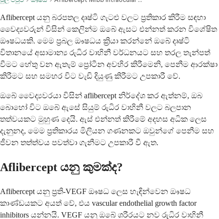
Aflibercept යනු බරපතල දෘෂ්ටි ගැටළු වලට ප්‍රතිකාර කිරීම සඳහා
වෛද්‍යවරුන් විසින් කෙලින්ම ඔබේ ඇසට එන්නත් කරන විශේෂිත
ඖෂධයකි. මෙම ප්‍රබල ඖෂධය ක්‍රියා කරන්නේ ඔබේ දෘෂ්ටි
විතානයේ අසාමාන්‍ය රුධිර වාහිනී වර්ධනයට සහ තරල තැන්පත්
වීමට හේතු වන ඇතැම් ප්‍රෝටීන අවහිර කිරීමෙනි, පෙනීම ආරක්ෂා
කිරීමට සහ සමහර විට වැඩි දියුණු කිරීමට උපකාරී වේ.
ඔබේ වෛද්‍යවරයා විසින් aflibercept නිර්දේශ කර ඇත්නම්, ඔබ
බොහෝ විට ඔබේ ඇසේ සියුම් රුධිර වාහිනී වලට බලපාන
තත්වයකට මුහුණ දෙයි. ඇස් එන්නත් කිරීමේ අදහස අධික ලෙස
දැනුනද, මෙම ප්‍රතිකාරය මිලියන ගණනකට ඔවුන්ගේ පෙනීම සහ
ජීවන තත්ත්වය පවත්වා ගැනීමට උපකාරී වී ඇත.
Aflibercept යනු කුමක්ද?
Aflibercept යනු ප්‍රති-VEGF ඖෂධ ලෙස හැඳින්වෙන ඖෂධ
කාණ්ඩයකට අයත් වේ, එය vascular endothelial growth factor
inhibitors යන්නයි. VEGF යනු ඔබේ ශරීරයට නව රුධිර වාහිනී