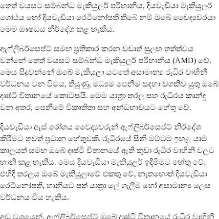
තෙත් වයසට සම්බන්ධ මැකියුලර් පරිහානිය, දියවැඩියා මැකියුලර්
ශෝථය හෝ දියවැඩියා රෙටිනෝපති තිබේ නම් ඔබේ වෛද්‍යවරයා
මෙම ඖෂධය නිර්දේශ කළ හැකිය.
ඇෆ්ලිබර්සෙප්ට් සමඟ ප්‍රතිකාර කරන වඩාත් සුලභ තත්ත්වය
වන්නේ තෙත් වයසට සම්බන්ධ මැකියුලර් පරිහානිය (AMD) වේ.
මෙය සිදුවන්නේ ඔබේ මැකියුලා යටතේ අසාමාන්‍ය රුධිර වාහිනී
වර්ධනය වන විටය, තියුණු, මධ්‍යම පෙනීම සඳහා වගකිව යුතු ඔබේ
දෘෂ්ටි විතානයේ කොටසයි. මෙම යාත්‍රා තරල සහ රුධිරය කාන්දු
වන අතර, පෙනීමේ විකෘතිතා සහ අන්ධභාවයට හේතු වේ.
දියවැඩියා ඇස් රෝගය වෛද්‍යවරුන් ඇෆ්ලිබර්සෙප්ට් නිර්දේශ
කිරීමට තවත් ප්‍රධාන හේතුවකි. රුධිරයේ සීනි මට්ටම ඉහළ යාම
කාලයත් සමඟ ඔබේ දෘෂ්ටි විතානයේ ඇති කුඩා රුධිර වාහිනී වලට
හානි කළ හැකිය. මෙය දියවැඩියා මැකියුලර් ඉදිමීමට හේතු වේ,
එහිදී තරලය ඔබේ මැකියුලාවේ එකතු වේ, නැතහොත් දියවැඩියා
රෙටිනෝපති, හානියට පත් යාත්‍රා ලේ ගැලීම හෝ අසාමාන්‍ය ලෙස
වර්ධනය විය හැකිය.
අඩු වශයෙන්, ඇෆ්ලිබර්සෙප්ට් ඔබේ දෘෂ්ටි විතානයේ රුධිර වාහිනී