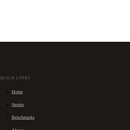
QUICK LINKS
Home
Stories
Benchmarks