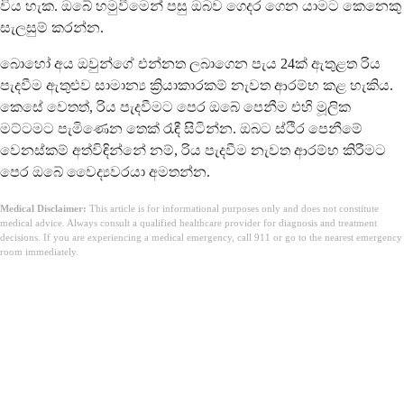
විය හැක. ඔබේ හමුවීමෙන් පසු ඔබව ගෙදර ගෙන යාමට කෙනෙකු
සැලසුම් කරන්න.
බොහෝ අය ඔවුන්ගේ එන්නත ලබාගෙන පැය 24ක් ඇතුළත රිය
පැදවීම ඇතුළුව සාමාන්‍ය ක්‍රියාකාරකම් නැවත ආරම්භ කළ හැකිය.
කෙසේ වෙතත්, රිය පැදවීමට පෙර ඔබේ පෙනීම එහි මූලික
මට්ටමට පැමිණෙන තෙක් රැඳී සිටින්න. ඔබට ස්ථිර පෙනීමේ
වෙනස්කම් අත්විඳින්නේ නම්, රිය පැදවීම නැවත ආරම්භ කිරීමට
පෙර ඔබේ වෛද්‍යවරයා අමතන්න.
Medical Disclaimer:
This article is for informational purposes only and does not constitute
medical advice. Always consult a qualified healthcare provider for diagnosis and treatment
decisions. If you are experiencing a medical emergency, call 911 or go to the nearest emergency
room immediately.