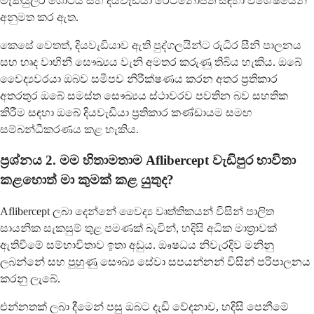
මැකියුලර් ශෝථය සහ දියවැඩියා රෙටිනෝපති සඳහා විශේෂයෙන්
අනුමත කර ඇත.
කෙසේ වෙතත්, දියවැඩියාව ඇති පුද්ගලයින්ට රුධිර සීනි පාලනය
සහ හෘද වාහිනී සෞඛ්‍යය වැනි අමතර කරුණු තිබිය හැකිය. ඔබේ
වෛද්‍යවරයා ඔබව සමීපව නිරීක්ෂණය කරන අතර ප්‍රතිකාර
අතරතුර ඔබේ සමස්ත සෞඛ්‍යය ස්ථාවරව පවතින බව සහතික
කිරීම සඳහා ඔබේ දියවැඩියා ප්‍රතිකාර කණ්ඩායම සමඟ
සම්බන්ධීකරණය කළ හැකිය.
ප්‍රශ්නය 2. මම හිතාමතාම Aflibercept වැඩිපුර භාවිතා
කළහොත් මා කුමක් කළ යුතුද?
Aflibercept ලබා දෙන්නේ වෛද්‍ය වෘත්තිකයන් විසින් පාලිත
සායනික සැකසුම් තුළ පමණක් බැවින්, හදිසි අධික මාත්‍රාවක්
ඇතිවීමේ සම්භාවිතාව ඉතා අඩුය. ඖෂධය නිවැරදිව මනිනු
ලබන්නේ සහ පුහුණු සෞඛ්‍ය සේවා සපයන්නන් විසින් පරිපාලනය
කරනු ලැබේ.
එන්නතක් ලබා දීමෙන් පසු ඔබට දැඩි වේදනාව, හදිසි පෙනීමේ