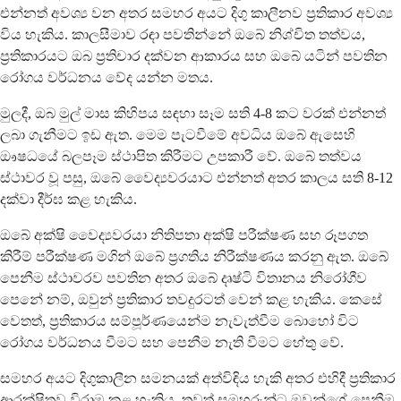
එන්නත් අවශ්‍ය වන අතර සමහර අයට දිගු කාලීනව ප්‍රතිකාර අවශ්‍ය
විය හැකිය. කාලසීමාව රඳා පවතින්නේ ඔබේ නිශ්චිත තත්වය,
ප්‍රතිකාරයට ඔබ ප්‍රතිචාර දක්වන ආකාරය සහ ඔබේ යටින් පවතින
රෝගය වර්ධනය වේද යන්න මතය.
මුලදී, ඔබ මුල් මාස කිහිපය සඳහා සෑම සති 4-8 කට වරක් එන්නත්
ලබා ගැනීමට ඉඩ ඇත. මෙම පැටවීමේ අවධිය ඔබේ ඇසෙහි
ඖෂධයේ බලපෑම ස්ථාපිත කිරීමට උපකාරී වේ. ඔබේ තත්වය
ස්ථාවර වූ පසු, ඔබේ වෛද්‍යවරයාට එන්නත් අතර කාලය සති 8-12
දක්වා දීර්ඝ කළ හැකිය.
ඔබේ අක්ෂි වෛද්‍යවරයා නිතිපතා අක්ෂි පරීක්ෂණ සහ රූපගත
කිරීම් පරීක්ෂණ මගින් ඔබේ ප්‍රගතිය නිරීක්ෂණය කරනු ඇත. ඔබේ
පෙනීම ස්ථාවරව පවතින අතර ඔබේ දෘෂ්ටි විතානය නිරෝගීව
පෙනේ නම්, ඔවුන් ප්‍රතිකාර තවදුරටත් වෙන් කළ හැකිය. කෙසේ
වෙතත්, ප්‍රතිකාරය සම්පූර්ණයෙන්ම නැවැත්වීම බොහෝ විට
රෝගය වර්ධනය වීමට සහ පෙනීම නැති වීමට හේතු වේ.
සමහර අයට දිගුකාලීන සමනයක් අත්විඳිය හැකි අතර එහිදී ප්‍රතිකාර
ආරක්ෂිතව විරාම කළ හැකිය. තවත් සමහරුන්ට ඔවුන්ගේ පෙනීම