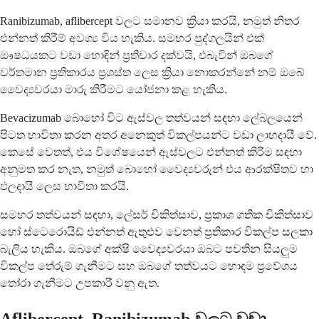
Ranibizumab, aflibercept වලට සමානව ක්‍රියා කරයි, නමුත් නිතර
එන්නත් කිරීම් අවශ්‍ය විය හැකිය. සමහර පුද්ගලයින් එක්
ඖෂධයකට වඩා හොඳින් ප්‍රතිචාර දක්වයි, එබැවින් ඔබගේ
වර්තමාන ප්‍රතිකාරය ප්‍රශස්ත ලෙස ක්‍රියා නොකරන්නේ නම් ඔබේ
වෛද්‍යවරයා මාරු කිරීමට යෝජනා කළ හැකිය.
Bevacizumab බොහෝ විට ඇස්වල තත්වයන් සඳහා ලේබලයෙන්
පිටත භාවිතා කරන අතර අනෙකුත් විකල්පයන්ට වඩා ලාභදායී වේ.
කෙසේ වෙතත්, එය විශේෂයෙන් ඇස්වලට එන්නත් කිරීම සඳහා
අනුමත කර නැත, නමුත් බොහෝ වෛද්‍යවරුන් එය ආරක්ෂිතව හා
ඵලදායී ලෙස භාවිතා කරයි.
සමහර තත්වයන් සඳහා, ලේසර් චිකිත්සාව, ප්‍රකාශ ගතික චිකිත්සාව
හෝ ස්ටෙරොයිඩ් එන්නත් ඇතුළුව වෙනත් ප්‍රතිකාර විකල්ප සලකා
බැලිය හැකිය. ඔබගේ අක්ෂි වෛද්‍යවරයා ඔබට පවතින සියලුම
විකල්ප තේරුම් ගැනීමට සහ ඔබගේ තත්වයට හොඳම ප්‍රවේශය
තෝරා ගැනීමට උපකාරී වනු ඇත.