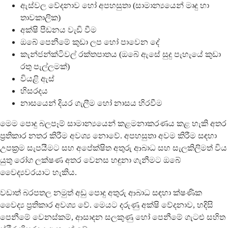
ඇස්වල වේදනාව හෝ අපහසුතා (සාමාන්‍යයෙන් මෘදු හා
තාවකාලික)
අක්ෂි පීඩනය වැඩි වීම
ඔබේ පෙනීමේ කුඩා ලප හෝ පාවෙන දේ
කැන්ජන්ක්ටිවල් රක්තපාතය (ඔබේ ඇසේ සුදු පැහැයේ කුඩා
රතු පැල්ලමක්)
වියළි ඇස්
හිසරදය
නාසයෙන් දියර ගැලීම හෝ නාසය හිරවීම
මෙම පොදු බලපෑම් සාමාන්‍යයෙන් කළමනාකරණය කළ හැකි අතර
ප්‍රතිකාර නතර කිරීම අවශ්‍ය නොවේ. අපහසුතා අවම කිරීම සඳහා
උපක්‍රම සැපයීමට සහ අපේක්ෂිත අතුරු ආබාධ සහ සැලකිලිමත් විය
යුතු රෝග ලක්ෂණ අතර වෙනස හඳුනා ගැනීමට ඔබේ
වෛද්‍යවරයාට හැකිය.
වඩාත් බරපතල නමුත් අඩු පොදු අතුරු ආබාධ සඳහා ක්ෂණික
වෛද්‍ය ප්‍රතිකාර අවශ්‍ය වේ. මෙයට දරුණු අක්ෂි වේදනාව, හදිසි
පෙනීමේ වෙනස්කම්, ආසාදන සලකුණු හෝ පෙනීමේ ගැටළු සහිත