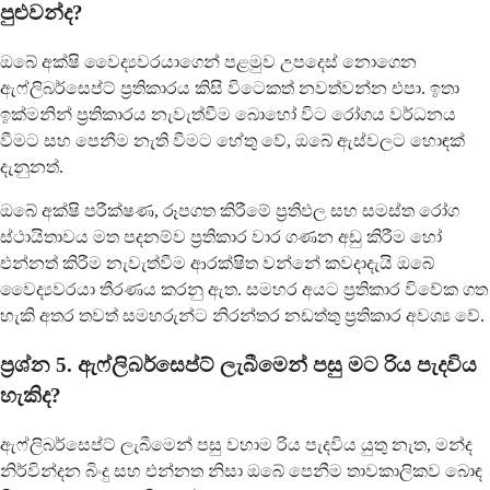
පුළුවන්ද?
ඔබේ අක්ෂි වෛද්‍යවරයාගෙන් පළමුව උපදෙස් නොගෙන
ඇෆ්ලිබර්සෙප්ට් ප්‍රතිකාරය කිසි විටෙකත් නවත්වන්න එපා. ඉතා
ඉක්මනින් ප්‍රතිකාරය නැවැත්වීම බොහෝ විට රෝගය වර්ධනය
වීමට සහ පෙනීම නැති වීමට හේතු වේ, ඔබේ ඇස්වලට හොඳක්
දැනුනත්.
ඔබේ අක්ෂි පරීක්ෂණ, රූපගත කිරීමේ ප්‍රතිඵල සහ සමස්ත රෝග
ස්ථායිතාවය මත පදනම්ව ප්‍රතිකාර වාර ගණන අඩු කිරීම හෝ
එන්නත් කිරීම නැවැත්වීම ආරක්ෂිත වන්නේ කවදාදැයි ඔබේ
වෛද්‍යවරයා තීරණය කරනු ඇත. සමහර අයට ප්‍රතිකාර විවේක ගත
හැකි අතර තවත් සමහරුන්ට නිරන්තර නඩත්තු ප්‍රතිකාර අවශ්‍ය වේ.
ප්‍රශ්න 5. ඇෆ්ලිබර්සෙප්ට් ලැබීමෙන් පසු මට රිය පැදවිය
හැකිද?
ඇෆ්ලිබර්සෙප්ට් ලැබීමෙන් පසු වහාම රිය පැදවිය යුතු නැත, මන්ද
නිර්වින්දන බිංදු සහ එන්නත නිසා ඔබේ පෙනීම තාවකාලිකව බොඳ