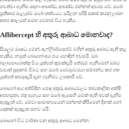
පවත්වා ගැනීම සඳහා අඛණ්ඩ, අඛණ්ඩ එන්නත් අවශ්‍ය වේ. ඔබේ
ප්‍රතිකාර සැලැස්ම ඔබේ තත්වයට සරිලන පරිදි සකස් කරනු ලබන
අතර කාලයත් සමඟ වෙනස් විය හැකිය.
Aflibercept හි අතුරු ආබාධ මොනවාද?
සියලුම ඖෂධ මෙන්, ඇෆ්ලිබර්සෙප්ට් මගින් අතුරු ආබාධ ඇති කළ
හැකිය, නමුත් බොහෝ අය එය හොඳින් ඉවසයි. ඔබ
බලාපොරොත්තු විය යුත්තේ කුමක්දැයි තේරුම් ගැනීමෙන් ඔබට
වඩාත් සූදානම් වීමට සහ ඔබේ වෛද්‍යවරයා සම්බන්ධ කර ගත
යුත්තේ කවදාදැයි දැන ගැනීමට උපකාරී වේ.
බොහෝ අය අත්විඳින පොදු අතුරු ආබාධවලට තාවකාලික අක්ෂි
අපහසුතා, රතු පැහැය සහ ඔබේ ඇසෙහි යමක් ඇති බවක් දැනීම
ඇතුළත් වේ. මේවා සාමාන්‍යයෙන් එන්නත් කිරීමෙන් දිනක් හෝ
දෙකක් ඇතුළත පහව යයි.
බොහෝ විට වාර්තා වන අතුරු ආබාධ මෙන්න: