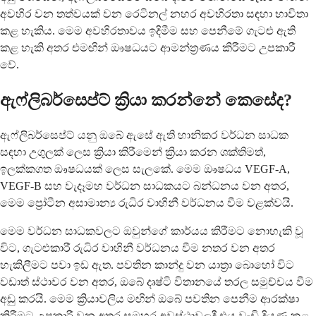
අවහිර වන තත්වයක් වන රෙටිනල් නහර අවහිරතා සඳහා භාවිතා
කළ හැකිය. මෙම අවහිරතාවය ඉදිමීම සහ පෙනීමේ ගැටළු ඇති
කළ හැකි අතර එමඟින් ඖෂධයට ආමන්ත්‍රණය කිරීමට උපකාරී
වේ.
ඇෆ්ලිබර්සෙප්ට් ක්‍රියා කරන්නේ කෙසේද?
ඇෆ්ලිබර්සෙප්ට් යනු ඔබේ ඇසේ ඇති හානිකර වර්ධන සාධක
සඳහා උගුලක් ලෙස ක්‍රියා කිරීමෙන් ක්‍රියා කරන ශක්තිමත්,
ඉලක්කගත ඖෂධයක් ලෙස සැලකේ. මෙම ඖෂධය VEGF-A,
VEGF-B සහ වැදෑමහ වර්ධන සාධකයට බන්ධනය වන අතර,
මෙම ප්‍රෝටීන අසාමාන්‍ය රුධිර වාහිනී වර්ධනය වීම වළක්වයි.
මෙම වර්ධන සාධකවලට ඔවුන්ගේ කාර්යය කිරීමට නොහැකි වූ
විට, ගැටළුකාරී රුධිර වාහිනී වර්ධනය වීම නතර වන අතර
හැකිලීමට පවා ඉඩ ඇත. පවතින කාන්දු වන යාත්‍රා බොහෝ විට
වඩාත් ස්ථාවර වන අතර, ඔබේ දෘෂ්ටි විතානයේ තරල සමුච්චය වීම
අඩු කරයි. මෙම ක්‍රියාවලිය මඟින් ඔබේ පවතින පෙනීම ආරක්ෂා
කිරීමට උපකාරී වන අතර සමහර අවස්ථාවලදී එය වැඩි දියුණු කළ