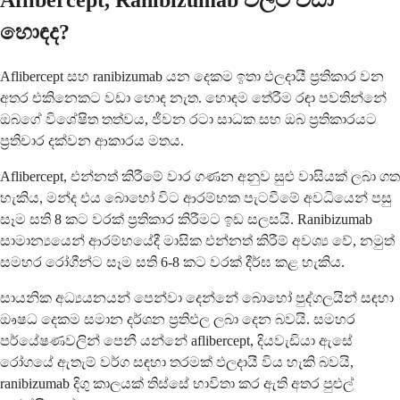
Aflibercept, Ranibizumab වලට වඩා
හොඳද?
Aflibercept සහ ranibizumab යන දෙකම ඉතා ඵලදායී ප්‍රතිකාර වන
අතර එකිනෙකට වඩා හොඳ නැත. හොඳම තේරීම රඳා පවතින්නේ
ඔබගේ විශේෂිත තත්වය, ජීවන රටා සාධක සහ ඔබ ප්‍රතිකාරයට
ප්‍රතිචාර දක්වන ආකාරය මතය.
Aflibercept, එන්නත් කිරීමේ වාර ගණන අනුව සුළු වාසියක් ලබා ගත
හැකිය, මන්ද එය බොහෝ විට ආරම්භක පැටවීමේ අවධියෙන් පසු
සෑම සති 8 කට වරක් ප්‍රතිකාර කිරීමට ඉඩ සලසයි. Ranibizumab
සාමාන්‍යයෙන් ආරම්භයේදී මාසික එන්නත් කිරීම් අවශ්‍ය වේ, නමුත්
සමහර රෝගීන්ට සෑම සති 6-8 කට වරක් දීර්ඝ කළ හැකිය.
සායනික අධ්‍යයනයන් පෙන්වා දෙන්නේ බොහෝ පුද්ගලයින් සඳහා
ඖෂධ දෙකම සමාන දර්ශන ප්‍රතිඵල ලබා දෙන බවයි. සමහර
පර්යේෂණවලින් පෙනී යන්නේ aflibercept, දියවැඩියා ඇසේ
රෝගයේ ඇතැම් වර්ග සඳහා තරමක් ඵලදායී විය හැකි බවයි,
ranibizumab දිගු කාලයක් තිස්සේ භාවිතා කර ඇති අතර පුළුල්