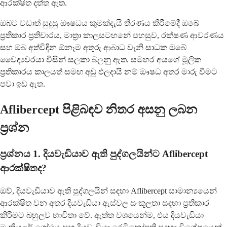
ආරක්ෂිත දත්ත ඇත.
ඔබට වඩාත් සුදුසු ඖෂධය කුමක්දැයි තීරණය කිරීමේදී ඔබේ
ප්‍රතිකාර ප්‍රතිචාරය, මාත්‍රා කාලසටහනේ පහසුව, රක්ෂණ ආවරණය
සහ ඔබ අත්විඳින ඕනෑම අතුරු ආබාධ වැනි සාධක ඔබේ
වෛද්‍යවරයා විසින් සලකා බලනු ඇත. සමහර අයගේ මූලික
ප්‍රතිකාරය කාලයත් සමඟ අඩු ඵලදායී නම් ඖෂධ අතර මාරු වීමට
පවා ඉඩ ඇත.
Aflibercept පිළිබඳව නිතර අසනු ලබන
ප්‍රශ්න
ප්‍රශ්නය 1. දියවැඩියාව ඇති පුද්ගලයින්ට Aflibercept
ආරක්ෂිතද?
ඔව්, දියවැඩියාව ඇති පුද්ගලයින් සඳහා Aflibercept සාමාන්‍යයෙන්
ආරක්ෂිත වන අතර දියවැඩියා ඇස්වල සංකූලතා සඳහා ප්‍රතිකාර
කිරීමට බහුලව භාවිතා වේ. ඇත්ත වශයෙන්ම, එය දියවැඩියා