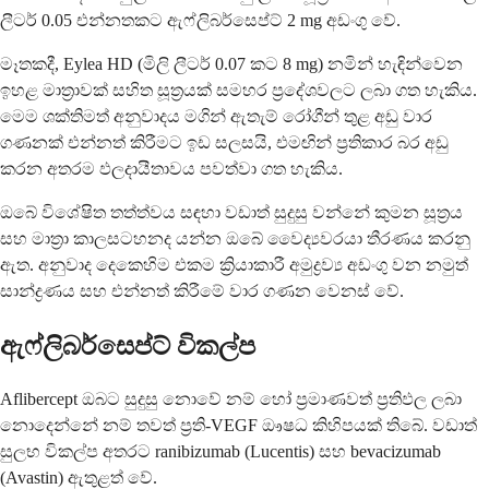
ලීටර් 0.05 එන්නතකට ඇෆ්ලිබර්සෙප්ට් 2 mg අඩංගු වේ.
මෑතකදී, Eylea HD (මිලි ලීටර් 0.07 කට 8 mg) නමින් හැඳින්වෙන
ඉහළ මාත්‍රාවක් සහිත සූත්‍රයක් සමහර ප්‍රදේශවලට ලබා ගත හැකිය.
මෙම ශක්තිමත් අනුවාදය මගින් ඇතැම් රෝගීන් තුළ අඩු වාර
ගණනක් එන්නත් කිරීමට ඉඩ සලසයි, එමඟින් ප්‍රතිකාර බර අඩු
කරන අතරම ඵලදායීතාවය පවත්වා ගත හැකිය.
ඔබේ විශේෂිත තත්ත්වය සඳහා වඩාත් සුදුසු වන්නේ කුමන සූත්‍රය
සහ මාත්‍රා කාලසටහනද යන්න ඔබේ වෛද්‍යවරයා තීරණය කරනු
ඇත. අනුවාද දෙකෙහිම එකම ක්‍රියාකාරී අමුද්‍රව්‍ය අඩංගු වන නමුත්
සාන්ද්‍රණය සහ එන්නත් කිරීමේ වාර ගණන වෙනස් වේ.
ඇෆ්ලිබර්සෙප්ට් විකල්ප
Aflibercept ඔබට සුදුසු නොවේ නම් හෝ ප්‍රමාණවත් ප්‍රතිඵල ලබා
නොදෙන්නේ නම් තවත් ප්‍රති-VEGF ඖෂධ කිහිපයක් තිබේ. වඩාත්
සුලභ විකල්ප අතරට ranibizumab (Lucentis) සහ bevacizumab
(Avastin) ඇතුළත් වේ.