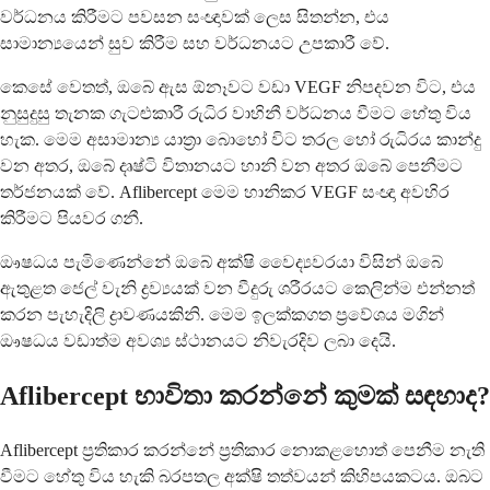
වර්ධනය කිරීමට පවසන සංඥාවක් ලෙස සිතන්න, එය
සාමාන්‍යයෙන් සුව කිරීම සහ වර්ධනයට උපකාරී වේ.
කෙසේ වෙතත්, ඔබේ ඇස ඕනෑවට වඩා VEGF නිපදවන විට, එය
නුසුදුසු තැනක ගැටළුකාරී රුධිර වාහිනී වර්ධනය වීමට හේතු විය
හැක. මෙම අසාමාන්‍ය යාත්‍රා බොහෝ විට තරල හෝ රුධිරය කාන්දු
වන අතර, ඔබේ දෘෂ්ටි විතානයට හානි වන අතර ඔබේ පෙනීමට
තර්ජනයක් වේ. Aflibercept මෙම හානිකර VEGF සංඥා අවහිර
කිරීමට පියවර ගනී.
ඖෂධය පැමිණෙන්නේ ඔබේ අක්ෂි වෛද්‍යවරයා විසින් ඔබේ
ඇතුළත ජෙල් වැනි ද්‍රව්‍යයක් වන වීදුරු ශරීරයට කෙලින්ම එන්නත්
කරන පැහැදිලි ද්‍රාවණයකිනි. මෙම ඉලක්කගත ප්‍රවේශය මගින්
ඖෂධය වඩාත්ම අවශ්‍ය ස්ථානයට නිවැරදිව ලබා දෙයි.
Aflibercept භාවිතා කරන්නේ කුමක් සඳහාද?
Aflibercept ප්‍රතිකාර කරන්නේ ප්‍රතිකාර නොකළහොත් පෙනීම නැති
වීමට හේතු විය හැකි බරපතල අක්ෂි තත්වයන් කිහිපයකටය. ඔබට