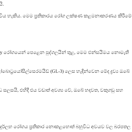
ි.
 විය හැකිය. මෙම ප්‍රතිකාරය රෝග ලක්ෂණ කළමනාකරණය කිරීමේ
. Fabry රෝගයෙන් පෙළෙන පුද්ගලයින් තුළ, මෙම එන්සයිමය නොමැති
ොට්‍රයෝසිල්සෙරමයිඩ් (GL-3) ලෙස හැඳින්වෙන මේද ද්‍රව්‍ය ඔබේ
සලසයි, එහිදී එය වඩාත් අවශ්‍ය වේ, ඔබේ හදවත, වකුගඩු සහ
ෙම දුර්ලභ රෝගය ප්‍රතිකාර නොකළහොත් බහුවිධ අවයව වල බරපතල