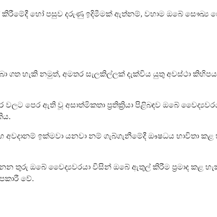
කිරීමේදී හෝ පසුව දරුණු ඉදිමීමක් ඇත්නම්, වහාම ඔබේ සෞඛ්‍
ගත හැකි නමුත්, අමතර සැලකිල්ලක් දැක්විය යුතු අවස්ථා කිහිපයක
වලට පෙර ඇති වූ අසාත්මිකතා ප්‍රතික්‍රියා පිළිබඳව ඔබේ වෛද්‍යව
ිය.
්‍රතිලාභ අවදානම් ඉක්මවා යනවා නම් ගැබ්ගැනීමේදී ඖෂධය භාවිතා
න තුරු ඔබේ වෛද්‍යවරයා විසින් ඔබේ ඇතුල් කිරීම ප්‍රමාද කළ 
උපකාරී වේ.