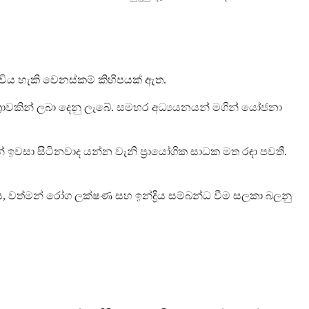
ු විය හැකි වෙනස්කම් කිහිපයක් ඇත.
මාත්‍රාවකින් ලබා දෙනු ලැබේ. සමහර අධ්‍යයනයන් මගින් යෝජනා
සා සිටිනවාද යන්න වැනි ප්‍රායෝගික සාධක මත රඳා පවතී.
ගය, වත්මන් රෝග ලක්ෂණ සහ ඉන්ද්‍රිය සම්බන්ධ වීම සලකා බලනු