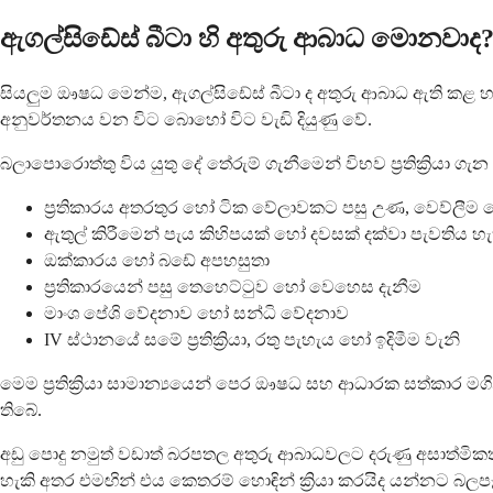
ඇගල්සිඩේස් බීටා හි අතුරු ආබාධ මොනවාද
සියලුම ඖෂධ මෙන්ම, ඇගල්සිඩේස් බීටා ද අතුරු ආබාධ ඇති කළ හ
අනුවර්තනය වන විට බොහෝ විට වැඩි දියුණු වේ.
බලාපොරොත්තු විය යුතු දේ තේරුම් ගැනීමෙන් විභව ප්‍රතික්‍රියා
ප්‍රතිකාරය අතරතුර හෝ ටික වේලාවකට පසු උණ, වෙව්ලීම හෝ රත
ඇතුල් කිරීමෙන් පැය කිහිපයක් හෝ දවසක් දක්වා පැවතිය හ
ඔක්කාරය හෝ බඩේ අපහසුතා
ප්‍රතිකාරයෙන් පසු තෙහෙට්ටුව හෝ වෙහෙස දැනීම
මාංශ පේශි වේදනාව හෝ සන්ධි වේදනාව
IV ස්ථානයේ සමේ ප්‍රතික්‍රියා, රතු පැහැය හෝ ඉදිමීම වැනි
මෙම ප්‍රතික්‍රියා සාමාන්‍යයෙන් පෙර ඖෂධ සහ ආධාරක සත්කා
තිබේ.
අඩු පොදු නමුත් වඩාත් බරපතල අතුරු ආබාධවලට දරුණු අසාත්මි
හැකි අතර එමඟින් එය කෙතරම් හොඳින් ක්‍රියා කරයිද යන්නට බලපෑ