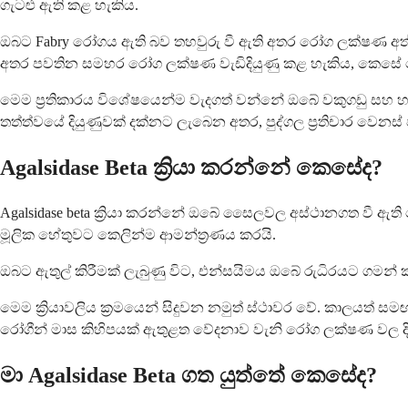
ගැටළු ඇති කළ හැකිය.
ඔබට Fabry රෝගය ඇති බව තහවුරු වී ඇති අතර රෝග ලක්ෂණ අත්වි
අතර පවතින සමහර රෝග ලක්ෂණ වැඩිදියුණු කළ හැකිය, කෙසේ වෙ
මෙම ප්‍රතිකාරය විශේෂයෙන්ම වැදගත් වන්නේ ඔබේ වකුගඩු සහ හෘදය
තත්ත්වයේ දියුණුවක් දක්නට ලැබෙන අතර, පුද්ගල ප්‍රතිචාර වෙනස්
Agalsidase Beta ක්‍රියා කරන්නේ කෙසේද?
Agalsidase beta ක්‍රියා කරන්නේ ඔබේ සෛලවල අස්ථානගත වී ඇති 
මූලික හේතුවට කෙලින්ම ආමන්ත්‍රණය කරයි.
ඔබට ඇතුල් කිරීමක් ලැබුණු විට, එන්සයිමය ඔබේ රුධිරයට ගමන්
මෙම ක්‍රියාවලිය ක්‍රමයෙන් සිදුවන නමුත් ස්ථාවර වේ. කාලයත්
රෝගීන් මාස කිහිපයක් ඇතුළත වේදනාව වැනි රෝග ලක්ෂණ වල දියුණ
මා Agalsidase Beta ගත යුත්තේ කෙසේද?