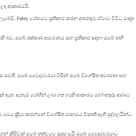
න ලද ආකාරයයි.
බේවි. Fabry රෝගයට ප්‍රතිකාර කරන අතරතුර, ඒවාට විවිධ මාත්‍රා
 හැකි බව, ඔබේ රක්ෂණ ආවරණය සහ ප්‍රතිකාර සඳහා ඔබේ තනි
ලෙස පවතී. ඔබේ වෛද්‍යවරයා විසින් ඔබේ විශේෂිත අවශ්‍යතා සහ
ාලසටහනක් ඇත. ඇතැම් රෝගීන් ලබා ගත හැකි ආකාරය හෝ අතුරු ආබාධ
 මෙය ක්‍රියා කරන්නේ විශේෂිත ජානමය විකෘති ඇති පුද්ගලයින්ට
න්ගෙන් කිසිවක් ඔබේ තත්වයට සුදුසු දැයි ඔබේ වෛද්‍යවරයාට