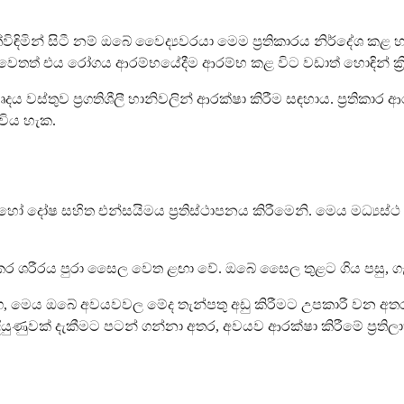
ඳිමින් සිටී නම් ඔබේ වෛද්‍යවරයා මෙම ප්‍රතිකාරය නිර්දේශ ක
තත් එය රෝගය ආරම්භයේදීම ආරම්භ කළ විට වඩාත් හොඳින් ක්‍රි
 වස්තුව ප්‍රගතිශීලී හානිවලින් ආරක්ෂා කිරීම සඳහාය. ප්‍රතික
 විය හැක.
හෝ දෝෂ සහිත එන්සයිමය ප්‍රතිස්ථාපනය කිරීමෙනි. මෙය මධ්‍යස්ථ 
 කර ශරීරය පුරා සෛල වෙත ළඟා වේ. ඔබේ සෛල තුළට ගිය පසු, ගැට
 සමඟ, මෙය ඔබේ අවයවවල මේද තැන්පතු අඩු කිරීමට උපකාරී වන අත
ුවක් දැකීමට පටන් ගන්නා අතර, අවයව ආරක්ෂා කිරීමේ ප්‍රතිලාභ