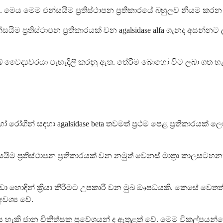
 මෙය මෙම එන්සයිම ප්‍රතිස්ථාපන ප්‍රතිකාරයේ බහුලව නියම කර
ප්‍රතිස්ථාපන ප්‍රතිකාරයක් වන agalsidase alfa ගැනද අසන්නට ලැ
 ඔබේ වෛද්‍යවරයා පැහැදිලි කරනු ඇත. තේරීම බොහෝ විට ලබා ගත
රෝගීන් සඳහා agalsidase beta තවමත් ප්‍රථම පෙළ ප්‍රතිකාරයක් 
 එන්සයිම ප්‍රතිස්ථාපන ප්‍රතිකාරයක් වන නමුත් වෙනස් මාත්‍රා ක
ඩා හොඳින් ක්‍රියා කිරීමට උපකාරී වන මුඛ ඖෂධයකි. කෙසේ වෙතත්,
වශ්‍ය වේ.
ලබා දිය හැකි ජාන චිකිත්සක ප්‍රවේශයන් ද ඇතුළත් වේ. මෙම විකල්පය