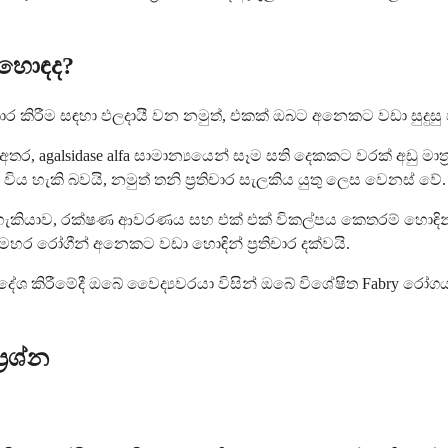
ා හොඳද?
රතිකාර කිරීම සඳහා ඵලදායී වන නමුත්, එකක් ඔබට අනෙකට වඩා සුදුස
න අතර, agalsidase alfa සාමාන්‍යයෙන් සෑම සති දෙකකට වරක් අඩු 
ිය හැකි බවයි, නමුත් තනි ප්‍රතිචාර සැලකිය යුතු ලෙස වෙනස් වේ.
ියාව, රක්ෂණ ආවරණය සහ එක් එක් විකල්පය කෙතරම් හොඳින් ඉව
හර රෝගීන් අනෙකට වඩා හොඳින් ප්‍රතිචාර දක්වයි.
ිර්දේශ කිරීමේදී ඔබේ වෛද්‍යවරයා විසින් ඔබේ විශේෂිත Fabry රෝ
‍රශ්න