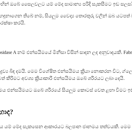
මඟින් ඔබේ සෛලවලට යම් මේද සාමාන්‍ය පරිදි සැකසීමට ඉඩ සලසය
ුනාගෙන තිබේ නම්, සියලුම වෛද්‍ය තොරතුරු වලින් ඔබ යටපත්
ක්ෂා කරයි.
ctosidase A නම් එන්සයිමයේ මිනිසා විසින් සාදන ලද අනුවාදයකි
‍ය බිඳ දමයි. මෙම විශේෂිත එන්සයිමය ක්‍රියා නොකරන විට, ග්ලෝබ
ිරීමට අවශ්‍ය ක්‍රියාකාරී එන්සයිමය ඔබේ ශරීරයට ලබා දෙයි.
 මෙය එන්සයිමයට ඔබේ ශරීරයේ සියලුම කොටස් වෙත ළඟා වීමට ඉඩ 
හාද?
ඔබේ ශරීරය යම් මේද සැකසෙන ආකාරයට බලපාන ජානමය තත්වයකි. ම