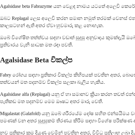
Agalsidase beta Fabrazyme යන වෙළඳ නාමය යටතේ අලෙවි කෙරේ.
ඔබට Replagal ලෙස අලෙවි කරන සමාන නමුත් තරමක් වෙනස් එන්සයිම 
කාලසටහන් ඇති අතර ඒවා හුවමාරු කළ නොහැක.
ඔබේ විශේෂිත තත්ත්වය සඳහා වඩාත් සුදුසු අනුවාදය කුමක්දැයි
ප්‍රතිචාරය වැනි සාධක මත රඳා පවතී.
Agalsidase Beta විකල්ප
Fabry රෝගය සඳහා ප්‍රතිකාර විකල්ප කිහිපයක් පවතින අතර, බොහෝ 
තත්වයන් මත පදනම්ව විකල්ප සලකා බැලිය හැකිය.
Agalsidase alfa (Replagal) යනු ඒ හා සමානව ක්‍රියා කරන තවත්
පැතිකඩ මත පදනම්ව මෙම ඖෂධ අතර මාරු වෙති.
Migalastat (Galafold) යනු ඔබේ ශරීරයේම දෝෂ සහිත එන්සයිමය ව
පමණක් වන අතර සුදුසුකම් තීරණය කිරීම සඳහා විශේෂ පරීක්ෂණ අ
නව ප්‍රතිකාර ක්‍රම දියුණු වෙමින් පවතින අතර, විවිධ ප්‍රතිලාභ 