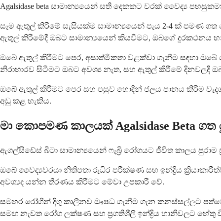
Agalsidase beta සාමාන්‍යයෙන් සති දෙකකට වරක් වෛද්‍ය පහස
සෑම ඇතුල් කිරීමේ සැසියක්ම සාමාන්‍යයෙන් පැය 2-4 ක් පමණ 
ඇතුල් කිරීමේදී ඔබට සාමාන්‍යයෙන් කියවීමට, ඔබගේ දුරකථනය භ
ඔබේ ඇතුල් කිරීමට පෙර, අසාත්මිකතා වළක්වා ගැනීම සඳහා ඔබේ ව
නිරාහාරව සිටීමට ඔබට අවශ්‍ය නැත, සහ ඇතුල් කිරීමේ දිනවලදී ඔ
ඔබේ ඇතුල් කිරීමට පෙර සහ පසුව හොඳින් ජලය පානය කිරීම වැ
අඩු කළ හැකිය.
මා කොපමණ කාලයක් Agalsidase Beta ගත ය
ඇගල්සිඩේස් බීටා සාමාන්‍යයෙන් ෆැබ්‍රි රෝගයට ජීවිත කාලය පුරා
ඔබේ වෛද්‍යවරයා නිතිපතා රුධිර පරීක්ෂණ සහ ඉන්ද්‍රිය ක්‍රියාකාර
අවශ්‍යද යන්න තීරණය කිරීමට මේවා උපකාරී වේ.
සමහර රෝගීන් දිගු කාලීනව ඖෂධ ගැනීම ගැන කනස්සල්ලට පත්වේ,
සමඟ නැවත රෝග ලක්ෂණ සහ ප්‍රගතිශීලී ඉන්ද්‍රිය හානිවලට හේතු 