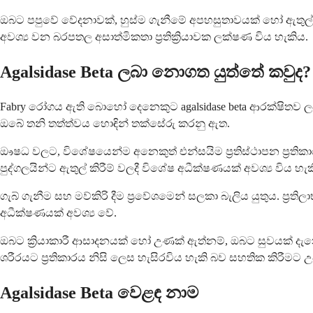
ඔබට පපුවේ වේදනාවක්, හුස්ම ගැනීමේ අපහසුතාවයක් හෝ ඇතුල් 
අවශ්‍ය වන බරපතල අසාත්මිකතා ප්‍රතික්‍රියාවක ලක්ෂණ විය හැකිය.
Agalsidase Beta ලබා නොගත යුත්තේ කවුද?
Fabry රෝගය ඇති බොහෝ දෙනෙකුට agalsidase beta ආරක්ෂිතව ලබා 
ඔබේ තනි තත්ත්වය හොඳින් තක්සේරු කරනු ඇත.
ඖෂධ වලට, විශේෂයෙන්ම අනෙකුත් එන්සයිම ප්‍රතිස්ථාපන ප්‍රතිකාර 
පුද්ගලයින්ට ඇතුල් කිරීම් වලදී විශේෂ අධීක්ෂණයක් අවශ්‍ය විය හැක
ගැබ් ගැනීම සහ මව්කිරි දීම ප්‍රවේශමෙන් සලකා බැලිය යුතුය. ප
අධීක්ෂණයක් අවශ්‍ය වේ.
ඔබට ක්‍රියාකාරී ආසාදනයක් හෝ උණක් ඇත්නම්, ඔබට සුවයක් දැනෙ
ශරීරයට ප්‍රතිකාරය නිසි ලෙස හැසිරවිය හැකි බව සහතික කිරීමට 
Agalsidase Beta වෙළඳ නාම