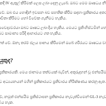
ුකමකදී IV ඇතුල් කිරීමක් ලෙස ලබා දෙනු ලැබේ. ඔබට මෙම ඖෂධය
ගත වේ. ඔබ එය හොඳින් ඉවසන බව සහතික කිරීම සඳහා ප්‍රතිකාරය
ාවිතා කිරීමට හෝ විවේක ගැනීමට හැකිය.
ෛද්‍යවරයා ඔබට ඖෂධ ලබා දිය හැකිය. මෙයට ප්‍රති-හිස්ටමින් හ
බට සාමාන්‍ය පරිදි ආහාරයට ගත හැකිය.
දගත් වේ. ඕනෑ තරම් ජලය පානය කිරීමෙන් ඔබේ ශරීරයට ඖෂධය ව
ුතුද?
ම ප්‍රතිකාරයකි. මෙය ජානමය තත්වයක් බැවින්, අතුරුදහන් වූ එන්ස
ීත්ව අධ්‍යයනයන් මගින් ප්‍රතිකාරයට ප්‍රතිචාරය නිරීක්ෂණය කරනු ඇ
 නමුත් එන්සයිම ප්‍රතිස්ථාපන ප්‍රතිකාරය නැවැත්වීමෙන් GL-
විය හැක.