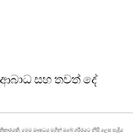
ුරු ආබාධ සහ තවත් දේ
 ප්‍රතිකාරයකි. මෙම ඖෂධය මගින් ඔබේ ශරීරයට නිසි ලෙස සෑදිය