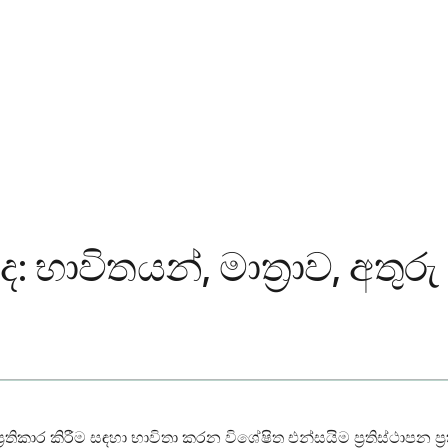
ද: භාවිතයන්, මාත්‍රාව, අත
‍රතිකාර කිරීම සඳහා භාවිතා කරන විශේෂිත එන්සයිම ප්‍රතිස්ථාපන