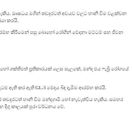
ළ හැකිය. ඖෂධය මගින් තවදුරටත් අවයව වලට හානි වීම වළක්වන
යා කරයි.
ාර ආරම්භ කිරීමෙන් පසු බොහෝ රෝගීන් වේදනා මට්ටම් සහ ජීවන
හෝ ශක්තිමත් ප්‍රතිකාරයක් ලෙස සැලකේ, මන්ද එය ෆැබ්‍රි රෝගයේ
ළු ඇති කර ඇති GL-3 මේදය බිඳ දැමීම ආරම්භ කරයි.
ර තවදුරටත් හානි වීම මන්දගාමී හෝ නැවැත්විය හැකිය. සමහර
 දිගු කාලයක් පුරා වර්ධනය වේ.