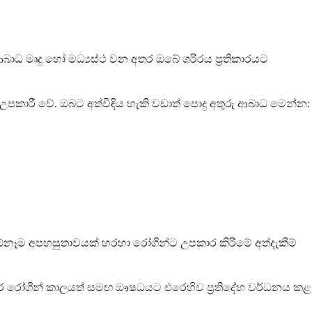
ාධ මෘදු හෝ මධ්‍යස්ථ වන අතර ඔබේ ශරීරය ප්‍රතිකාරයට
ට උපකාරී වේ. ඔබට අත්විඳිය හැකි වඩාත් පොදු අතුරු ආබාධ මෙන්න:
නෑම අපහසුතාවයක් හරහා රෝගීන්ට උපකාර කිරීමේ අත්දැකීම්
සමහර රෝගීන් කාලයත් සමඟ ඖෂධයට එරෙහිව ප්‍රතිදේහ වර්ධනය කළ