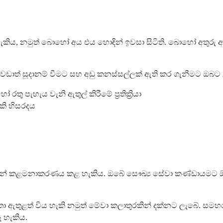
?
ැකිය, නමුත් බොහෝ අය එය හොඳින් ඉවසා සිටිති. බොහෝ අතුරු ආබ
 ගැන වඩාත් සූදානම් වීමට සහ අඩු කනස්සල්ලක් ඇති කර ගැනීමට ඔබ
ු පැහැය වැනි ඇතුල් කිරීමේ ප්‍රතික්‍රියා
ැකි හිසරදය
ර මගින් කළමනාකරණය කළ හැකිය. ඔබේ සෞඛ්‍ය සේවා කණ්ඩායමට ඕ
කතා ඇතුළත් විය හැකි නමුත් මේවා කලාතුරකින් දක්නට ලැබේ. 
 හැකිය.