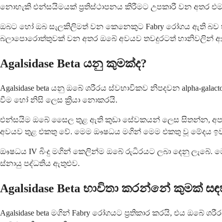
නොහැකි එන්සයිමයක් ප්‍රතිස්ථාපනය කිරීමට උපකාරී වන අතර එ
ඔබට හෝ ඔබ සැලකිලිමත් වන කෙනෙකුට Fabry රෝගය ඇති බව හඳ
බලාපොරොත්තුවක් වන අතර ඔබේ අවයව තවදුරටත් හානිවලින් ආර
Agalsidase Beta යනු කුමක්ද?
Agalsidase beta යනු ඔබේ ශරීරය ස්වභාවිකව නිපදවන alpha-gala
වීම හෝ නිසි ලෙස ක්‍රියා නොකරයි.
එන්සයිම ඔබේ සෛල තුළ ඇති කුඩා සේවකයන් ලෙස සිතන්න, අපද්‍රව්
අවයව තුළ එකතු වේ. මෙම ඖෂධය මගින් මෙම එකතු වූ මේදය ඉවත් ක
ඖෂධය IV බිංදු මගින් කෙලින්ම ඔබේ රුධිරයට ලබා දෙනු ලැබේ.
ස්නායු පද්ධතිය ඇතුළුව.
Agalsidase Beta භාවිතා කරන්නේ කුමක් සඳ
Agalsidase beta මගින් Fabry රෝගයට ප්‍රතිකාර කරයි, එය 