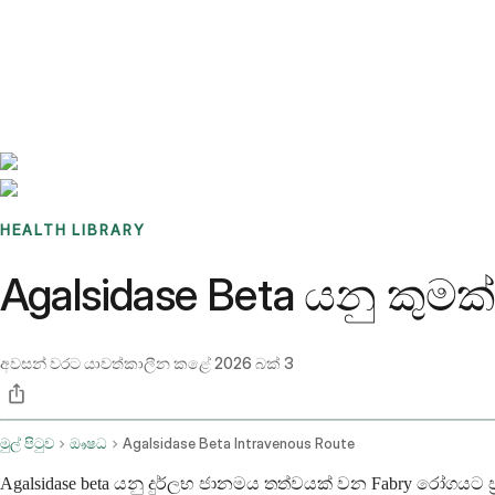
Benchmarks
Stories
FAQ
Sign up / Log in
HEALTH LIBRARY
Agalsidase Beta යනු කුමක්
අවසන් වරට යාවත්කාලීන කළේ
2026 බක් 3
මුල් පිටුව
ඖෂධ
Agalsidase Beta Intravenous Route
Agalsidase beta යනු දුර්ලභ ජානමය තත්වයක් වන Fabry රෝගයට ප්