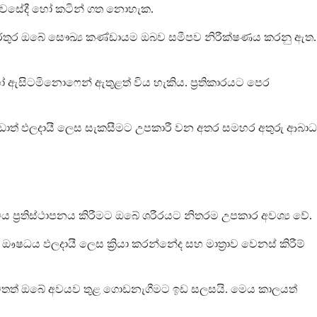
 නිවසේදී හෝ කටින් ගත නොහැක.
 අතරතුර ඔබේ සෞඛ්‍ය කණ්ඩායම ඔබව සමීපව නිරීක්ෂණය කරනු ඇත.
ෝ ඇසිටමිනොෆෙන් ඇතුළත් විය හැකිය. ප්‍රතිකාරයට පෙර
ඩාත් ඵලදායී ලෙස සැකසීමට උපකාරී වන අතර සමහර අතුරු ආබාධ
යිමය ප්‍රතිස්ථාපනය කිරීමට ඔබේ ශරීරයට නිතරම උපකාර අවශ්‍ය වේ.
ත. ඖෂධය ඵලදායී ලෙස ක්‍රියා කරන්නේද සහ මාත්‍රාව වෙනස් කිරීම්
3 නැවතත් ඔබේ අවයව තුළ ගොඩනැගීමට ඉඩ සලසයි. මෙය කාලයත්