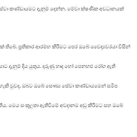
ය සේවා කණ්ඩායමට දැනුම් දෙන්න. මේවා ක්ෂණික අවධානයක්
් තිබේ. ප්‍රතිකාර ආරම්භ කිරීමට පෙර ඔබේ වෛද්‍යවරයා විසින්
රයාට දැනුම් දිය යුතුය. දරුණු හෘද හෝ පෙනහළු රෝග ඇති
 කළ හැකි වුවද, ඔබට ඔබේ සෞඛ්‍ය සේවා කණ්ඩායමෙන් සමීප
හැකිය. මෙය සංකූලතා ඇතිවීමේ අවදානම අඩු කිරීමට සහ ඔබේ