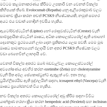
මට්ටම කළමනාකරණය කිරීමට උපකාරී වන වෙනත් විකල්ප
කිහිපයක් තිබේ. Evolocumab (Repatha) යනු ඇලි‍රොකුමාබ් වලට
සමානව ක්‍රියා කරන තවත් PCSK9 නිෂේධකයකි, නමුත් සමහර
අයට එය වඩාත් හොඳින් ඉවසිය හැකිය.
ඇටෝර්වස්ටැටින් (Lipitor) හෝ රොසුවස්ටැටින් (Crestor) වැනි
සාම්ප්‍රදායික ස්ටැටින් ඖෂධ, අධික කොලෙස්ටරෝල් ඇති බොහෝ
දෙනෙකුට ප්‍රථමයෙන් ලබා දෙන ප්‍රතිකාරය ලෙස පවතී. මෙම මුඛ
ඖෂධ සාමාන්‍යයෙන් ඵලදායී වන අතර PCSK9 නිෂේධක වලට
වඩා බෙහෙවින් ලාභදායී වේ.
වෙනත් විකල්ප අතරට ඔබේ බඩවැල්වල කොලෙස්ටරෝල්
අවශෝෂණය අවහිර කරන ezetimibe (Zetia) සහ cholestyramine
වැනි පිත අම්ල සේකොස්ට්‍රන්ට් ඇතුළත් වේ. ඉතා ඉහළ
ට්‍රයිග්ලිසරයිඩ ඇති පුද්ගලයින් සඳහා, icosapent ethyl (Vascepa) වැනි
ඖෂධ ප්‍රයෝජනවත් විය හැකිය.
නව විකල්ප අතරට කොලෙස්ටරෝල් අඩු කිරීම සඳහා විවිධ
යාන්ත්‍රණ හරහා ක්‍රියා කරන bempedoic acid (Nexletol) සහ inclisiran