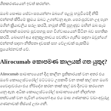
ශීතකරණයෙන් ඉවත් කරන්න.
ඔබේ සෞඛ්‍ය සේවා සපයන්නා ඔබගේ පළමු හමුවීමේදී නිසි
එන්නත් කිරීමේ ක්‍රමය ඔබට උගන්වනු ඇත. පෙර-පුරවන ලද පෑන
මගින් ක්‍රියාවලිය සරල කරයි, නමුත් නිසි පුහුණුව මඟින් ඔබ සෑම
එන්නතක් සමඟම සුවපහසු සහ විශ්වාසයෙන් සිටින බව සහතික
කරයි. බොහෝ අය අනුකූලතාවය පවත්වා ගැනීම සඳහා ඔවුන්ගේ
එන්නත් සඳහා නිතිපතා දවසක් සහ වේලාවක් සැකසීම
ප්‍රයෝජනවත් වේ.
Alirocumab කොපමණ කාලයක් ගත යුතුද?
Alirocumab සාමාන්‍යයෙන් දිගු කාලීන ප්‍රතිකාරයක් වන අතර එය
ඔබේ කොලෙස්ටරෝල් මට්ටමට උපකාරී වන තාක් කල් සහ ඔබේ
වෛද්‍යවරයා එය නිර්දේශ කරන තාක් කල් ඔබ දිගටම කරගෙන
යනු ඇත. අධික කොලෙස්ටරෝල් සාමාන්‍යයෙන් නිදන්ගත
තත්වයක් වන බැවින් බොහෝ අය එය මාස ගණනකට වඩා අවුරුදු
ගණනාවක් තිස්සේ ලබා ගනී.