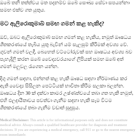
ඔබේ තනි තත්ත්වය මත පදනම්ව ඔබේ සෞඛ්‍ය සේවා සපයන්නා
සමඟ එක්ව ගත යුතුය.
මට ඇලි‍රොකුමාබ් සමඟ ගමන් කළ හැකිද?
ඔව්, ඔබට ඇලි‍රොකුමාබ් සමඟ ගමන් කළ හැකිය, නමුත් ඖෂධය
ශීතකරණයේ තැබිය යුතු බැවින් යම් සැලසුම් කිරීමක් අවශ්‍ය වේ.
ගුවන් ගමන් වලදී, බෙහෙත් වට්ටෝරුවක් සහ ඖෂධය අවශ්‍ය බව
පැහැදිලි කරන ඔබේ වෛද්‍යවරයාගේ ලිපියක් සමඟ ඔබේ අත්
ගමන් මලුවල රැගෙන යන්න.
දිගු ගමන් සඳහා, එන්නත් කළ හැකි ඖෂධ සඳහා නිර්මාණය කර
ඇති වෛද්‍ය සිසිලන පෙට්ටියක් භාවිතා කිරීම සලකා බලන්න.
ඖෂධය දින 30 ක් දක්වා කාමර උෂ්ණත්වයේ තබා ගත හැකි නමුත්,
එහි ඵලදායීතාවය පවත්වා ගැනීම සඳහා හැකි සෑම විටම
ශීතකරණයේ තබා ගැනීම වඩාත් සුදුසුය.
Medical Disclaimer:
This article is for informational purposes only and does not constitute
medical advice. Always consult a qualified healthcare provider for diagnosis and treatment
decisions. If you are experiencing a medical emergency, call 911 or go to the nearest emergency
room immediately.