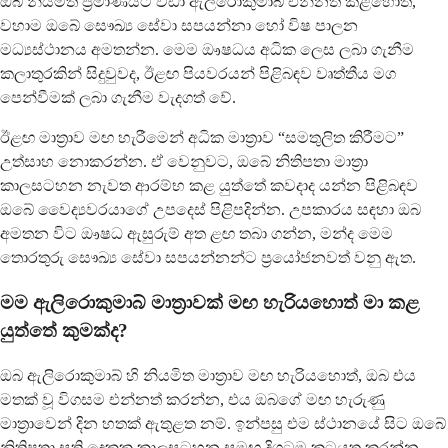
ඔබ නියමිත ප්‍රමාණයට වඩා ඇලි‍රොකුමාබ් එන්නත් කළහොත්,
වහාම ඔබේ සෞඛ්‍ය සේවා සපයන්නා හෝ විෂ පාලන
මධ්‍යස්ථානය අමතන්න. මෙම ඖෂධය අධික ලෙස ලබා ගැනීම
කලාතුරකින් සිදුවුවද, ඊළඟ පියවරයන් පිළිබඳව වෘත්තීය මග
පෙන්වීමක් ලබා ගැනීම වැදගත් වේ.
ඊළඟ මාත්‍රාව මඟ හැරීමෙන් අධික මාත්‍රාව “සමතුලිත කිරීමට”
උත්සාහ නොකරන්න. ඒ වෙනුවට, ඔබේ නිතිපතා මාත්‍රා
කාලසටහන නැවත ආරම්භ කළ යුත්තේ කවදාද යන්න පිළිබඳව
ඔබේ වෛද්‍යවරයාගේ උපදෙස් පිළිපදින්න. උපකාරය සඳහා ඔබ
අමතන විට ඖෂධ ඇසුරුම් අත ළඟ තබා ගන්න, මන්ද මෙම
තොරතුරු සෞඛ්‍ය සේවා සපයන්නන්ට ප්‍රයෝජනවත් වනු ඇත.
මම ඇලි‍රොකුමාබ් මාත්‍රාවක් මඟ හැරියහොත් මා කළ
යුත්තේ කුමක්ද?
ඔබ ඇලි‍රොකුමාබ් හි නියමිත මාත්‍රාව මඟ හැරියහොත්, ඔබ එය
මතක් වූ විගසම එන්නත් කරන්න, එය ඔබගේ මඟ හැරුණු
මාත්‍රාවෙන් දින හතක් ඇතුළත නම්. ඉන්පසු එම ස්ථානයේ සිට ඔබේ
නිතිපතා සති දෙකක කාලසටහන සමඟ දිගටම කටයුතු කරන්න.