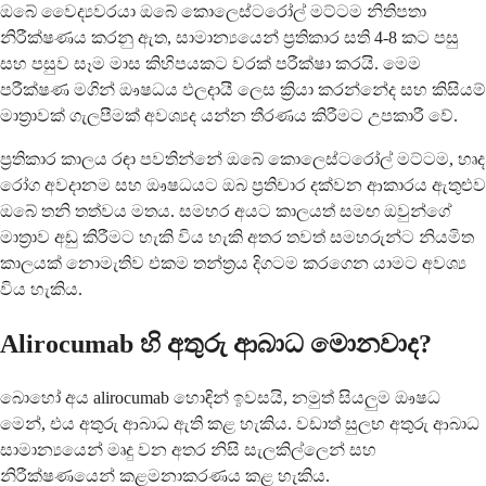
ඔබේ වෛද්‍යවරයා ඔබේ කොලෙස්ටරෝල් මට්ටම නිතිපතා
නිරීක්ෂණය කරනු ඇත, සාමාන්‍යයෙන් ප්‍රතිකාර සති 4-8 කට පසු
සහ පසුව සෑම මාස කිහිපයකට වරක් පරීක්ෂා කරයි. මෙම
පරීක්ෂණ මගින් ඖෂධය ඵලදායී ලෙස ක්‍රියා කරන්නේද සහ කිසියම්
මාත්‍රාවක් ගැලපීමක් අවශ්‍යද යන්න තීරණය කිරීමට උපකාරී වේ.
ප්‍රතිකාර කාලය රඳා පවතින්නේ ඔබේ කොලෙස්ටරෝල් මට්ටම, හෘද
රෝග අවදානම සහ ඖෂධයට ඔබ ප්‍රතිචාර දක්වන ආකාරය ඇතුළුව
ඔබේ තනි තත්වය මතය. සමහර අයට කාලයත් සමඟ ඔවුන්ගේ
මාත්‍රාව අඩු කිරීමට හැකි විය හැකි අතර තවත් සමහරුන්ට නියමිත
කාලයක් නොමැතිව එකම තන්ත්‍රය දිගටම කරගෙන යාමට අවශ්‍ය
විය හැකිය.
Alirocumab හි අතුරු ආබාධ මොනවාද?
බොහෝ අය alirocumab හොඳින් ඉවසයි, නමුත් සියලුම ඖෂධ
මෙන්, එය අතුරු ආබාධ ඇති කළ හැකිය. වඩාත් සුලභ අතුරු ආබාධ
සාමාන්‍යයෙන් මෘදු වන අතර නිසි සැලකිල්ලෙන් සහ
නිරීක්ෂණයෙන් කළමනාකරණය කළ හැකිය.