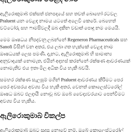
ඇලි‍රොකුමාබ් එක්සත් ජනපදයේ සහ තවත් බොහෝ රටවල
Praluent යන වෙළඳ නාමය යටතේ අලෙවි කෙරේ. බෙහෙත්
වට්ටෝරු සහ ෆාමසිවලදී ඔබ දකින වඩාත් පොදු නම මෙයයි.
මෙම ඖෂධය නිපදවනු ලබන්නේ Regeneron Pharmaceuticals සහ
Sanofi විසින් වන අතර, එය ලබා ගත හැක්කේ වෙළඳ නාම
ඖෂධයක් ලෙස පමණි. දැනට, ඇලි‍රොකුමාබ් හි සාමාන්‍ය
අනුවාදයක් නොමැත, එයින් අදහස් කරන්නේ රක්ෂණ ආවරණයක්
නොමැතිව එය ඉතා මිල අධික විය හැකි බවයි.
සමහර රක්ෂණ සැලසුම් මගින් Praluent ආවරණය කිරීමට පෙර
පෙර අවසරය අවශ්‍ය විය හැකි අතර, වෙනත් කොලෙස්ටරෝල්
ඖෂධ ඔබට ඵලදායී නොවූ බව ඔබේ වෛද්‍යවරයාට පෙන්වීමට
අවශ්‍ය විය හැකිය.
ඇලි‍රොකුමාබ් විකල්ප
ඇලි‍රොකුමාබ් ඔබට සුදුසු නොවේ නම්, ඔබේ කොලෙස්ටරෝල්