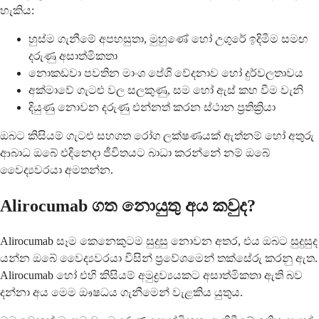
හැකිය:
හුස්ම ගැනීමේ අපහසුතා, මුහුණේ හෝ උගුරේ ඉදිමීම සමඟ
දරුණු අසාත්මිකතා
නොකඩවා පවතින මාංශ පේශි වේදනාව හෝ දුර්වලතාවය
අක්මාවේ ගැටළු වල සලකුණු, සම හෝ ඇස් කහ වීම වැනි
දියුණු නොවන දරුණු එන්නත් කරන ස්ථාන ප්‍රතික්‍රියා
ඔබට කිසියම් ගැටළු සහගත රෝග ලක්ෂණයක් ඇත්නම් හෝ අතුරු
ආබාධ ඔබේ එදිනෙදා ජීවිතයට බාධා කරන්නේ නම් ඔබේ
වෛද්‍යවරයා අමතන්න.
Alirocumab ගත නොයුතු අය කවුද?
Alirocumab සෑම කෙනෙකුටම සුදුසු නොවන අතර, එය ඔබට සුදුසුද
යන්න ඔබේ වෛද්‍යවරයා විසින් ප්‍රවේශමෙන් තක්සේරු කරනු ඇත.
Alirocumab හෝ එහි කිසියම් අමුද්‍රව්‍යයකට අසාත්මිකතා ඇති බව
දන්නා අය මෙම ඖෂධය ගැනීමෙන් වැළකිය යුතුය.