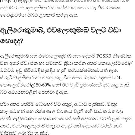
(Leqvio) ඇතුළත් වේ. ඔබේ විශේෂිත අවශ්‍යතා සහ තත්වයන් මත
පදනම්ව හොඳම ප්‍රතිකාර සංයෝජනය සොයා ගැනීමට ඔබේ
වෛද්‍යවරයා ඔබට උපකාර කරනු ඇත.
ඇලි‍රොකුමාබ්, එවලොකුමාබ් වලට වඩා
හොඳද?
ඇලිරොකුමාබ් සහ එවොලොකුමාබ් යන දෙකම PCSK9 නිෂේධක
වන අතර ඒවා එක හා සමානව ක්‍රියා කරන අතර කොලෙස්ටරෝල්
මට්ටම අඩු කිරීමේදී සැසඳිය හැකි කාර්යක්ෂමතාවයක් ඇත.
ස්ටැටින් ප්‍රතිකාරයට එකතු කළ විට මෙම ඖෂධ දෙකම LDL
කොලෙස්ටරෝල් 50-60% හෝ ඊට වැඩි ප්‍රමාණයක් අඩු කළ හැකි
බව අධ්‍යයනවලින් පෙන්වා දී ඇත.
ඒවා අතර තේරීම බොහෝ විට අතුරු ආබාධ පැතිකඩ, මාත්‍රා
කාලසටහන් සහ රක්ෂණ ආවරණය වැනි තනි සාධක මත රඳා
පවතී. ඇලිරොකුමාබ් සාමාන්‍යයෙන් සති දෙකකට වරක් ලබා දෙන
අතර, එවොලොකුමාබ් මාත්‍රාව අනුව සති දෙකකට වරක් හෝ
මාසිකව ලබා දිය හැකිය.