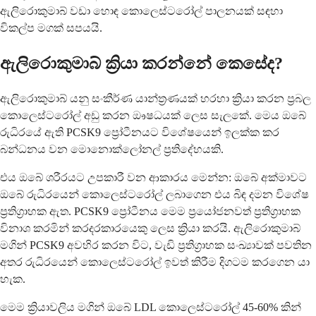
ඇලිරොකුමාබ් වඩා හොඳ කොලෙස්ටරෝල් පාලනයක් සඳහා
විකල්ප මගක් සපයයි.
ඇලිරොකුමාබ් ක්‍රියා කරන්නේ කෙසේද?
ඇලිරොකුමාබ් යනු සංකීර්ණ යාන්ත්‍රණයක් හරහා ක්‍රියා කරන ප්‍රබල
කොලෙස්ටරෝල් අඩු කරන ඖෂධයක් ලෙස සැලකේ. මෙය ඔබේ
රුධිරයේ ඇති PCSK9 ප්‍රෝටීනයට විශේෂයෙන් ඉලක්ක කර
බන්ධනය වන මොනොක්ලෝනල් ප්‍රතිදේහයකි.
එය ඔබේ ශරීරයට උපකාරී වන ආකාරය මෙන්න: ඔබේ අක්මාවට
ඔබේ රුධිරයෙන් කොලෙස්ටරෝල් ලබාගෙන එය බිඳ දමන විශේෂ
ප්‍රතිග්‍රාහක ඇත. PCSK9 ප්‍රෝටීනය මෙම ප්‍රයෝජනවත් ප්‍රතිග්‍රාහක
විනාශ කරමින් කරදරකාරයෙකු ලෙස ක්‍රියා කරයි. ඇලිරොකුමාබ්
මගින් PCSK9 අවහිර කරන විට, වැඩි ප්‍රතිග්‍රාහක සංඛ්‍යාවක් පවතින
අතර රුධිරයෙන් කොලෙස්ටරෝල් ඉවත් කිරීම දිගටම කරගෙන යා
හැක.
මෙම ක්‍රියාවලිය මගින් ඔබේ LDL කොලෙස්ටරෝල් 45-60% කින්