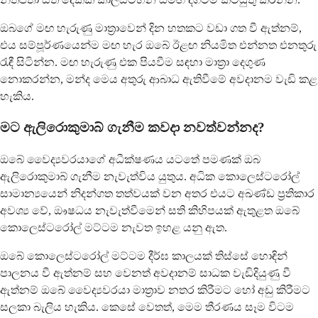
ඔබගේ මඟ හැරුණු මාත්‍රාවෙන් දින හතකට වඩා ගත වී ඇත්නම්,
එය සම්පූර්ණයෙන්ම මඟ හැර ඔබේ ඊළඟ නියමිත එන්නත එනතුරු
රැඳී සිටින්න. මඟ හැරුණු එක පියවීම සඳහා මාත්‍රා දෙගුණ
නොකරන්න, මන්ද මෙය අතුරු ආබාධ ඇතිවීමේ අවදානම වැඩි කළ
හැකිය.
මට ඇලි‍රොකුමාබ් ගැනීම කවදා නවත්වන්නද?
ඔබේ වෛද්‍යවරයාගේ අධීක්ෂණය යටතේ පමණක් ඔබ
ඇලි‍රොකුමාබ් ගැනීම නැවැත්විය යුතුය. අධික කොලෙස්ටරෝල්
සාමාන්‍යයෙන් නිදන්ගත තත්වයක් වන අතර එයට අඛණ්ඩ ප්‍රතිකාර
අවශ්‍ය වේ, ඖෂධය නැවැත්වීමෙන් සති කිහිපයක් ඇතුළත ඔබේ
කොලෙස්ටරෝල් මට්ටම නැවත ඉහළ යනු ඇත.
ඔබේ කොලෙස්ටරෝල් මට්ටම දීර්ඝ කාලයක් තිස්සේ හොඳින්
පාලනය වී ඇත්නම් සහ වෙනත් අවදානම් සාධක වැඩිදියුණු වී
ඇත්නම් ඔබේ වෛද්‍යවරයා මාත්‍රාව නතර කිරීමට හෝ අඩු කිරීමට
සලකා බැලිය හැකිය. කෙසේ වෙතත්, මෙම තීරණය සෑම විටම