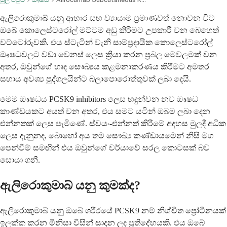
ඇලිරොකුමාබ් යනු ආහාර සහ ව්‍යායාම ප්‍රමාණවත් නොවන විට
ඔබේ කොලෙස්ටරෝල් මට්ටම අඩු කිරීමට උපකාරී වන බෙහෙත්
වට්ටෝරුවකි. එය ස්ටැටින් වැනි සාම්ප්‍රදායික කොලෙස්ටරෝල්
ඖෂධවලට වඩා වෙනස් ලෙස ක්‍රියා කරන ප්‍රබල මෙවලමක් වන
අතර, ඔවුන්ගේ හෘද සෞඛ්‍යය කළමනාකරණය කිරීමට අමතර
සහාය අවශ්‍ය පුද්ගලයින්ට බලාපොරොත්තුවක් ලබා දෙයි.
මෙම ඖෂධය PCSK9 inhibitors ලෙස හඳුන්වන නව ඖෂධ
කාණ්ඩයකට අයත් වන අතර, එය සමට යටින් ඔබම ලබා දෙන
එන්නතක් ලෙස පැමිණේ. ස්වයං-එන්නත් කිරීමේ අදහස මුලදී අධික
ලෙස දැනුනද, බොහෝ අය තම සෞඛ්‍ය කණ්ඩායමෙන් නිසි මග
පෙන්වීම් සමඟින් එය ඔවුන්ගේ චර්යාවේ සරල කොටසක් බව
සොයා ගනී.
ඇලිරොකුමාබ් යනු කුමක්ද?
ඇලිරොකුමාබ් යනු ඔබේ ශරීරයේ PCSK9 නම් නිශ්චිත ප්‍රෝටීනයක්
ඉලක්ක කරන මිනිසා විසින් සාදන ලද ප්‍රතිදේහයකි. එය ඔබේ