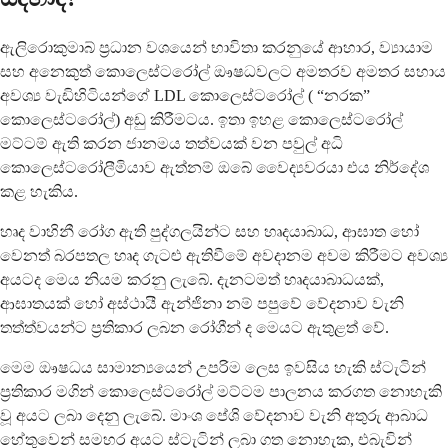
ඇලිරොකුමාබ් ප්‍රධාන වශයෙන් භාවිතා කරනුයේ ආහාර, ව්‍යායාම
සහ අනෙකුත් කොලෙස්ටරෝල් ඖෂධවලට අමතරව අමතර සහාය
අවශ්‍ය වැඩිහිටියන්ගේ LDL කොලෙස්ටරෝල් ( “නරක”
කොලෙස්ටරෝල්) අඩු කිරීමටය. ඉතා ඉහළ කොලෙස්ටරෝල්
මට්ටම් ඇති කරන ජානමය තත්වයක් වන පවුල් අධි
කොලෙස්ටරෝලීමියාව ඇත්නම් ඔබේ වෛද්‍යවරයා එය නිර්දේශ
කළ හැකිය.
හෘද වාහිනී රෝග ඇති පුද්ගලයින්ට සහ හෘදයාබාධ, ආඝාත හෝ
වෙනත් බරපතල හෘද ගැටළු ඇතිවීමේ අවදානම අවම කිරීමට අවශ්‍ය
අයටද මෙය නියම කරනු ලැබේ. දැනටමත් හෘදයාබාධයක්,
ආඝාතයක් හෝ අස්ථායී ඇන්ජිනා නම් පපුවේ වේදනාව වැනි
තත්ත්වයන්ට ප්‍රතිකාර ලබන රෝගීන් ද මෙයට ඇතුළත් වේ.
මෙම ඖෂධය සාමාන්‍යයෙන් උපරිම ලෙස ඉවසිය හැකි ස්ටැටින්
ප්‍රතිකාර මගින් කොලෙස්ටරෝල් මට්ටම පාලනය කරගත නොහැකි
වූ අයට ලබා දෙනු ලැබේ. මාංශ පේශි වේදනාව වැනි අතුරු ආබාධ
හේතුවෙන් සමහර අයට ස්ටැටින් ලබා ගත නොහැක, එබැවින්