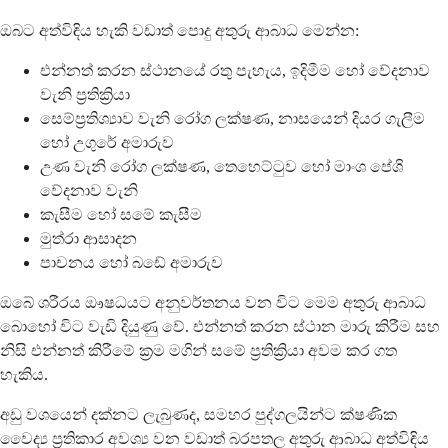
ඔබට අත්විඳිය හැකි වඩාත් පොදු අතුරු ආබාධ මෙන්න:
එන්නත් කරන ස්ථානයේ රතු පැහැය, ඉදිමීම හෝ වේදනාව
වැනි ප්‍රතික්‍රියා
සෙම්ප්‍රතිශ්‍යාව වැනි රෝග ලක්ෂණ, නාසයෙන් දියර ගැලීම
හෝ උගුරේ අමාරුව
උණ වැනි රෝග ලක්ෂණ, තෙහෙට්ටුව හෝ මාංශ පේශි
වේදනාව වැනි
කැසීම හෝ සමේ කැසීම
මුත්රා ආසාදන
පාචනය හෝ බඩේ අමාරුව
ඔබේ ශරීරය ඖෂධයට අනුවර්තනය වන විට මෙම අතුරු ආබාධ
බොහෝ විට වැඩි දියුණු වේ. එන්නත් කරන ස්ථාන මාරු කිරීම සහ
නිසි එන්නත් කිරීමේ ක්‍රම මගින් සමේ ප්‍රතික්‍රියා අවම කර ගත
හැකිය.
අඩු වශයෙන් දක්නට ලැබුණද, සමහර පුද්ගලයින්ට ක්ෂණික
වෛද්‍ය ප්‍රතිකාර අවශ්‍ය වන වඩාත් බරපතල අතුරු ආබාධ අත්විඳිය