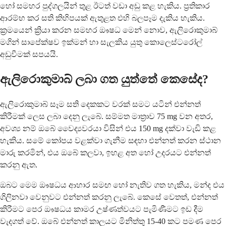
හෝ සමහර පුද්ගලයින් තුළ ඊටත් වඩා අඩු කළ හැකිය. ප්‍රතිකාර
ආරම්භ කර සති කිහිපයක් ඇතුළත එහි බලපෑම දැකිය හැකිය.
ක්‍රමයෙන් ක්‍රියා කරන සමහර ඖෂධ මෙන් නොව, ඇලිරොකුමාබ්
මගින් සාපේක්ෂව ඉක්මන් හා සැලකිය යුතු කොලෙස්ටරෝල්
අඩුවීමක් සපයයි.
ඇලිරොකුමාබ් ලබා ගත යුත්තේ කෙසේද?
ඇලිරොකුමාබ් සෑම සති දෙකකට වරක් සමට යටින් එන්නත්
කිරීමක් ලෙස ලබා දෙනු ලැබේ. සම්මත මාත්‍රාව 75 mg වන අතර,
අවශ්‍ය නම් ඔබේ වෛද්‍යවරයා විසින් එය 150 mg දක්වා වැඩි කළ
හැකිය. සමේ කෝපය වළක්වා ගැනීම සඳහා එන්නත් කරන ස්ථාන
මාරු කරමින්, එය ඔබේ කලවා, ඉහළ අත හෝ උදරයට එන්නත්
කරනු ඇත.
ඔබට මෙම ඖෂධය ආහාර සමඟ හෝ නැතිව ගත හැකිය, මන්ද එය
ගිලිනවා වෙනුවට එන්නත් කරනු ලැබේ. කෙසේ වෙතත්, එන්නත්
කිරීමට පෙර ඖෂධය කාමර උෂ්ණත්වයට පැමිණීමට ඉඩ දීම
වැදගත් වේ. ඔබේ එන්නත් කාලයට මිනිත්තු 15-40 කට පමණ පෙර