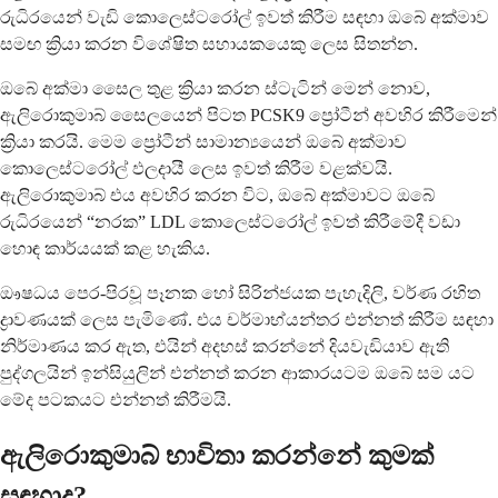
රුධිරයෙන් වැඩි කොලෙස්ටරෝල් ඉවත් කිරීම සඳහා ඔබේ අක්මාව
සමඟ ක්‍රියා කරන විශේෂිත සහායකයෙකු ලෙස සිතන්න.
ඔබේ අක්මා සෛල තුළ ක්‍රියා කරන ස්ටැටින් මෙන් නොව,
ඇලිරොකුමාබ් සෛලයෙන් පිටත PCSK9 ප්‍රෝටීන් අවහිර කිරීමෙන්
ක්‍රියා කරයි. මෙම ප්‍රෝටීන් සාමාන්‍යයෙන් ඔබේ අක්මාව
කොලෙස්ටරෝල් ඵලදායී ලෙස ඉවත් කිරීම වළක්වයි.
ඇලිරොකුමාබ් එය අවහිර කරන විට, ඔබේ අක්මාවට ඔබේ
රුධිරයෙන් “නරක” LDL කොලෙස්ටරෝල් ඉවත් කිරීමේදී වඩා
හොඳ කාර්යයක් කළ හැකිය.
ඖෂධය පෙර-පිරවූ පෑනක හෝ සිරින්ජයක පැහැදිලි, වර්ණ රහිත
ද්‍රාවණයක් ලෙස පැමිණේ. එය චර්මාභ්යන්තර එන්නත් කිරීම සඳහා
නිර්මාණය කර ඇත, එයින් අදහස් කරන්නේ දියවැඩියාව ඇති
පුද්ගලයින් ඉන්සියුලින් එන්නත් කරන ආකාරයටම ඔබේ සම යට
මේද පටකයට එන්නත් කිරීමයි.
ඇලිරොකුමාබ් භාවිතා කරන්නේ කුමක්
සඳහාද?