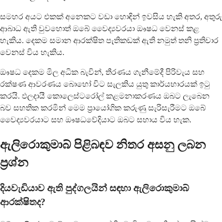
සමහර අයට එකක් අනෙකට වඩා හොඳින් ඉවසිය හැකි අතර, අතුරු
ආබාධ ඇති වුවහොත් ඔබේ වෛද්‍යවරයා ඖෂධ වෙනස් කළ
හැකිය. දෙකම සමාන ආරක්ෂිත පැතිකඩක් ඇති නමුත් තනි ප්‍රතිචාර
වෙනස් විය හැකිය.
ඖෂධ දෙකම මිල අධික බැවින්, තීරණය ගැනීමේදී පිරිවැය සහ
රක්ෂණ ආවරණය බොහෝ විට සැලකිය යුතු කාර්යභාරයක් ඉටු
කරයි. ඵලදායී කොලෙස්ටරෝල් කළමනාකරණය ඔබට ලැබෙන
බව සහතික කරමින් මෙම ප්‍රායෝගික කරුණු සැරිසැරීමට ඔබේ
වෛද්‍යවරයාට සහ ඖෂධවේදියාට ඔබට සහාය විය හැක.
ඇලිරොකුමාබ් පිළිබඳව නිතර අසනු ලබන
ප්‍රශ්න
දියවැඩියාව ඇති පුද්ගලයින් සඳහා ඇලිරොකුමාබ්
ආරක්ෂිතද?