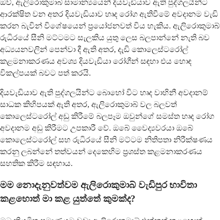
ඔව්, ඇලිරොකුමාබ් සාමාන්‍යයෙන් දියවැඩියාව ඇති පුද්ගලයින්ට
ආරක්ෂිත වන අතර දියවැඩියාව හෘද රෝග ඇතිවීමේ අවදානම වැඩි
කරන බැවින් විශේෂයෙන් ප්‍රයෝජනවත් විය හැකිය. ඇලිරොකුමාබ්
රුධිරයේ සීනි මට්ටමට සැලකිය යුතු ලෙස බලපාන්නේ නැති බව
අධ්‍යයනවලින් පෙන්වා දී ඇති අතර, දැඩි කොලෙස්ටරෝල්
කළමනාකරණය අවශ්‍ය දියවැඩියා රෝගීන් සඳහා එය හොඳ
විකල්පයක් බවට පත් කරයි.
දියවැඩියාව ඇති පුද්ගලයින්ට බොහෝ විට හෘද වාහිනී අවදානම්
සාධක කිහිපයක් ඇති අතර, ඇලිරොකුමාබ් වල බලවත්
කොලෙස්ටරෝල් අඩු කිරීමේ බලපෑම ඔවුන්ගේ සමස්ත හෘද රෝග
අවදානම අඩු කිරීමට උපකාරී වේ. ඔබේ වෛද්‍යවරයා ඔබේ
කොලෙස්ටරෝල් සහ රුධිරයේ සීනි මට්ටම නිතිපතා නිරීක්ෂණය
කරනු ලබන්නේ තත්වයන් දෙකෙහිම ප්‍රශස්ත කළමනාකරණය
සහතික කිරීම සඳහාය.
මම නොදැනුවත්වම ඇලිරොකුමාබ් වැඩිපුර භාවිතා
කළහොත් මා කළ යුත්තේ කුමක්ද?