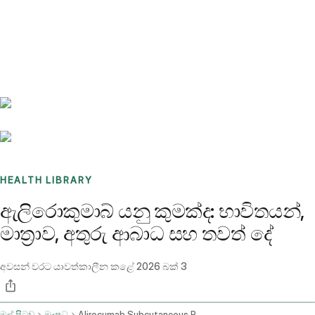
Benchmarks
Stories
FAQ
Sign up / Log in
HEALTH LIBRARY
ඇලිරොකුමාබ් යනු කුමක්ද: භාවිතයන්,
මාත්‍රාව, අතුරු ආබාධ සහ තවත් දේ
අවසන් වරට යාවත්කාලීන කළේ
2026 බක් 3
මුල් පිටුව
ඖෂධ
Alirocumab Subcutaneous Route