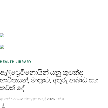
Benchmarks
Stories
FAQ
Sign up / Log in
HEALTH LIBRARY
ඇලිට්‍රෙටිනොයින් යනු කුමක්ද:
භාවිතයන්, මාත්‍රාව, අතුරු ආබාධ සහ
තවත් දේ
අවසන් වරට යාවත්කාලීන කළේ
2026 බක් 3