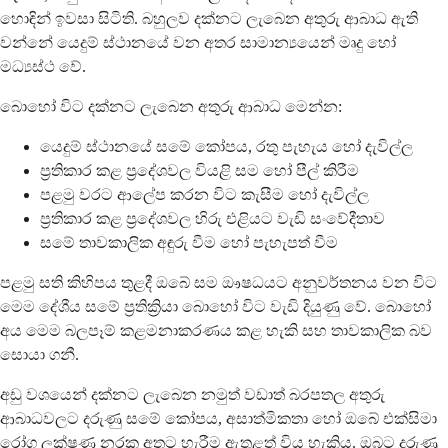
හොඳින් ඉවසා සිටිති. බහුලව දක්නට ලැබෙන අතුරු ආබාධ ඇති
වන්නේ යෙදුම් ස්ථානයේ වන අතර සාමාන්‍යයෙන් මෘදු හෝ
මධ්‍යස්ථ වේ.
බොහෝ විට දක්නට ලැබෙන අතුරු ආබාධ මෙන්න:
යෙදුම් ස්ථානයේ සමේ කෝපය, රතු පැහැය හෝ දැවිල්ල
ප්‍රතිකාර කළ ප්‍රදේශවල වියළි සම හෝ පීල් කිරීම
පළමු වරට ආලේප කරන විට කැසීම හෝ දැවිල්ල
ප්‍රතිකාර කළ ප්‍රදේශවල හිරු එළියට වැඩි සංවේදීතාව
සමේ තාවකාලික අඳුරු වීම හෝ පැහැපත් වීම
පළමු සති කිහිපය තුළදී ඔබේ සම ඖෂධයට අනුවර්තනය වන විට
මෙම දේශීය සමේ ප්‍රතික්‍රියා බොහෝ විට වැඩි දියුණු වේ. බොහෝ
අය මෙම බලපෑම් කළමනාකරණය කළ හැකි සහ තාවකාලික බව
සොයා ගනී.
අඩු වශයෙන් දක්නට ලැබෙන නමුත් වඩාත් බරපතල අතුරු
ආබාධවලට දරුණු සමේ කෝපය, අසාත්මිකතා හෝ ඔබේ එක්සිමා
රෝග ලක්ෂණ නරක අතට හැරීම ඇතුළත් විය හැකිය. ඔබට දරුණු