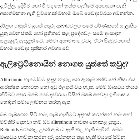
දැවිල්ල, ඉදිමීම හෝ මී වද හෝ හුස්ම ගැනීමේ අපහසුතා වැනි
අසාත්මිකතා ඇති වුවහොත් වහාම ඔබේ වෛද්‍යවරයා අමතන්න.
දුර්ලභ නමුත් වැදගත් අතුරු ආබාධවලට සමේ වර්ණකයේ සැලකිය
යුතු වෙනස්කම් හෝ ප්‍රතිකාර කළ ප්‍රදේශවල සමේ ආසාදන
සලකුණු ඇතුළත් වේ. මේවා අසාමාන්‍ය වුවද, ඒවා සිදුවුවහොත්
වහාම වෛද්‍ය ප්‍රතිකාර අවශ්‍ය වේ.
ඇලිට්‍රෙටිනොයින් නොගත යුත්තේ කවුද?
Alitretinoin හැමෝටම සුදුසු නැහැ, සහ ඇතැම් තත්වයන් නිසා එය
ආරක්ෂිත නොවන හෝ අඩු ඵලදායී විය හැක. මෙම ඖෂධය නියම
කිරීමට පෙර ඔබේ වෛද්‍යවරයා විසින් ඔබේ වෛද්‍ය ඉතිහාසය
හොඳින් සමාලෝචනය කරනු ඇත.
ඔබ ගැබ්ගෙන සිටී නම්, ගැබ් ගැනීමට අදහස් කරන්නේ නම් හෝ
මව්කිරි දෙනවා නම් ඔබ alitretinoin භාවිතා නොකළ යුතුය.
Retinoids බරපතල උපත් ආබාධ ඇති කළ හැකි බැවින්, මෙම
ඖෂධය භාවිතා කරන දරු ප්‍රජනනය කළ හැකි වයසේ සිටින