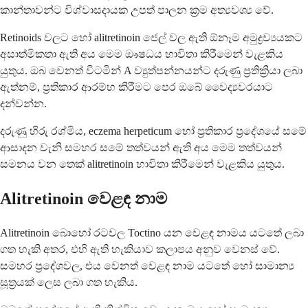
කාන්තාවන්ට විශ්වාසදායක උපත් පාලන ක්‍රම අත්‍යවශ්‍ය වේ.
Retinoids වලට හෝ alitretinoin ජෙල් වල ඇති ඕනෑම අමුද්‍රව්‍යයකට
අසාත්මිකතා ඇති අය මෙම ඖෂධය භාවිතා කිරීමෙන් වැළකිය
යුතුය. ඔබ වෙනත් විටමින් A ව්‍යුත්පන්නයන්ට දරුණු ප්‍රතික්‍රියා ලබා
ඇත්නම්, ප්‍රතිකාර ආරම්භ කිරීමට පෙර ඔබේ වෛද්‍යවරයාට
දන්වන්න.
දරුණු හිරු රශ්මිය, eczema herpeticum හෝ ප්‍රතිකාර ප්‍රදේශයේ සමේ
ආසාදන වැනි සමහර සමේ තත්වයන් ඇති අය මෙම තත්වයන්
සමනය වන තෙක් alitretinoin භාවිතා කිරීමෙන් වැළකිය යුතුය.
Alitretinoin වෙළඳ නාම
Alitretinoin බොහෝ රටවල Toctino යන වෙළඳ නාමය යටතේ ලබා
ගත හැකි අතර, එහි ඇති හැකියාව කලාපය අනුව වෙනස් වේ.
සමහර ප්‍රදේශවල, එය වෙනත් වෙළඳ නාම යටතේ හෝ සාමාන්‍ය
සූත්‍රයක් ලෙස ලබා ගත හැකිය.