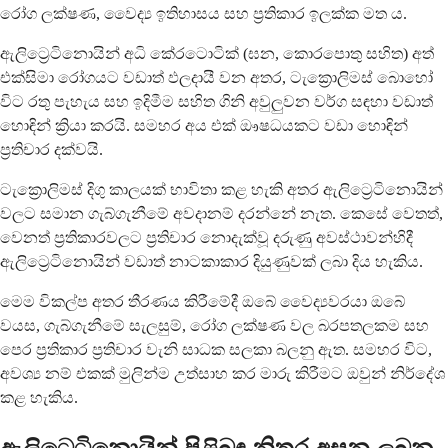
රෝග ලක්ෂණ, වෛද්‍ය ඉතිහාසය සහ ප්‍රතිකාර ඉලක්ක මත ය.
ඇලිට්‍රෙටිනොයින් අධි කේරටොටික් (ඝන, කොරපොතු සහිත) අත්
එක්සිමා රෝගයට වඩාත් ඵලදායී වන අතර, ටැක්‍රොලිමස් බොහෝ
විට රතු පැහැය සහ ඉදිමීම සහිත ගිනි අවුලුවන වර්ග සඳහා වඩාත්
හොඳින් ක්‍රියා කරයි. සමහර අය එක් ඖෂධයකට වඩා හොඳින්
ප්‍රතිචාර දක්වයි.
ටැක්‍රොලිමස් දිගු කාලයක් භාවිතා කළ හැකි අතර ඇලිට්‍රෙටිනොයින්
වලට සමාන ගැබ්ගැනීමේ අවදානම් දරන්නේ නැත. කෙසේ වෙතත්,
වෙනත් ප්‍රතිකාරවලට ප්‍රතිචාර නොදැක්වූ දරුණු අවස්ථාවන්හිදී
ඇලිට්‍රෙටිනොයින් වඩාත් නාටකාකාර දියුණුවක් ලබා දිය හැකිය.
මෙම විකල්ප අතර තීරණය කිරීමේදී ඔබේ වෛද්‍යවරයා ඔබේ
වයස, ගැබ්ගැනීමේ සැලසුම්, රෝග ලක්ෂණ වල බරපතලකම සහ
පෙර ප්‍රතිකාර ප්‍රතිචාර වැනි සාධක සලකා බලනු ඇත. සමහර විට,
අවශ්‍ය නම් එකක් මුලින්ම උත්සාහ කර මාරු කිරීමට ඔවුන් නිර්දේශ
කළ හැකිය.