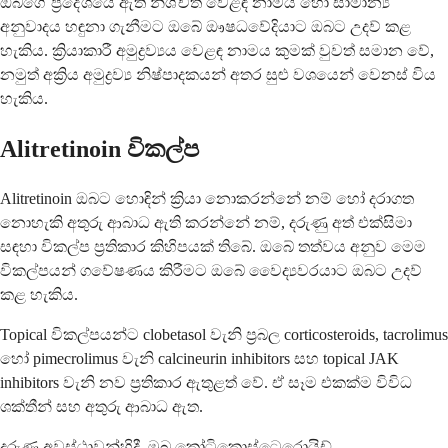
ඔබගේ ප්‍රදේශයේ ඇති නිශ්චිත වෙළඳ නාමය හෝ සාමාන්‍ය
අනුවාදය හඳුනා ගැනීමට ඔබේ ඖෂධවේදියාට ඔබට උදව් කළ
හැකිය. ක්‍රියාකාරී අමුද්‍රව්‍යය වෙළඳ නාමය කුමක් වුවත් සමාන වේ,
නමුත් අක්‍රිය අමුද්‍රව්‍ය නිෂ්පාදකයන් අතර සුළු වශයෙන් වෙනස් විය
හැකිය.
Alitretinoin විකල්ප
Alitretinoin ඔබට හොඳින් ක්‍රියා නොකරන්නේ නම් හෝ දරාගත
නොහැකි අතුරු ආබාධ ඇති කරන්නේ නම්, දරුණු අත් එක්සිමා
සඳහා විකල්ප ප්‍රතිකාර කිහිපයක් තිබේ. ඔබේ තත්වය අනුව මෙම
විකල්පයන් ගවේෂණය කිරීමට ඔබේ වෛද්‍යවරයාට ඔබට උදව්
කළ හැකිය.
Topical විකල්පයන්ට clobetasol වැනි ප්‍රබල corticosteroids, tacrolimus
හෝ pimecrolimus වැනි calcineurin inhibitors සහ topical JAK
inhibitors වැනි නව ප්‍රතිකාර ඇතුළත් වේ. ඒ සෑම එකක්ම විවිධ
ශක්තීන් සහ අතුරු ආබාධ ඇත.
දරුණු අවස්ථාවන්හිදී, මුඛ කෝටිකොස්ටෙරොයිඩ්,