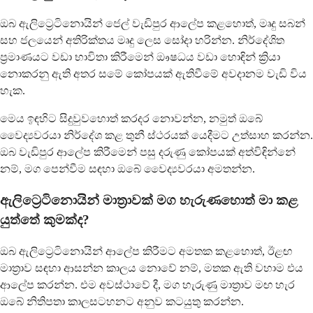
ඔබ ඇලිට්‍රෙටිනොයින් ජෙල් වැඩිපුර ආලේප කළහොත්, මෘදු සබන්
සහ ජලයෙන් අතිරික්තය මෘදු ලෙස සෝදා හරින්න. නිර්දේශිත
ප්‍රමාණයට වඩා භාවිතා කිරීමෙන් ඖෂධය වඩා හොඳින් ක්‍රියා
නොකරනු ඇති අතර සමේ කෝපයක් ඇතිවීමේ අවදානම වැඩි විය
හැක.
මෙය ඉඳහිට සිදුවුවහොත් කරදර නොවන්න, නමුත් ඔබේ
වෛද්‍යවරයා නිර්දේශ කළ තුනී ස්ථරයක් යෙදීමට උත්සාහ කරන්න.
ඔබ වැඩිපුර ආලේප කිරීමෙන් පසු දරුණු කෝපයක් අත්විඳින්නේ
නම්, මග පෙන්වීම සඳහා ඔබේ වෛද්‍යවරයා අමතන්න.
ඇලිට්‍රෙටිනොයින් මාත්‍රාවක් මග හැරුණහොත් මා කළ
යුත්තේ කුමක්ද?
ඔබ ඇලිට්‍රෙටිනොයින් ආලේප කිරීමට අමතක කළහොත්, ඊළඟ
මාත්‍රාව සඳහා ආසන්න කාලය නොවේ නම්, මතක ඇති වහාම එය
ආලේප කරන්න. එම අවස්ථාවේ දී, මග හැරුණු මාත්‍රාව මඟ හැර
ඔබේ නිතිපතා කාලසටහනට අනුව කටයුතු කරන්න.