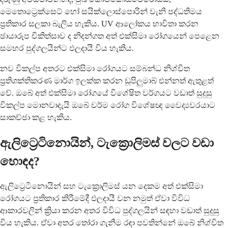
මෙතොට්‍රෙක්සෙට් හෝ සයික්ලොස්පොරින් වැනි පද්ධතිමය
ප්‍රතිකාර සලකා බැලිය හැකිය. UV ආලෝකය භාවිතා කරන
ඡායාරූප චිකිත්සාව ද නිදන්ගත අත් එක්සිමා රෝගයෙන් පෙළෙන
සමහර පුද්ගලයින්ට ඵලදායී විය හැකිය.
නව විකල්ප අතරට එක්සිමා රෝගයට සම්බන්ධ නිශ්චිත
ප්‍රතිශක්තිකරණ මාර්ග ඉලක්ක කරන ඩූපිලුමාබ් එන්නත් ඇතුළත්
වේ. ඔබේ අත් එක්සිමා රෝගයේ විශේෂිත වර්ගයට වඩාත් සුදුසු
විකල්ප මොනවාදැයි ඔබේ චර්ම රෝග විශේෂඥ වෛද්‍යවරයාට
සාකච්ඡා කළ හැකිය.
ඇලිට්‍රෙටිනොයින්, ටැක්‍රොලිමස් වලට වඩා
හොඳද?
ඇලිට්‍රෙටිනොයින් සහ ටැක්‍රොලිමස් යන දෙකම අත් එක්සිමා
රෝගයට ප්‍රතිකාර කිරීමේදී ඵලදායී වන නමුත් ඒවා විවිධ
ආකාරවලින් ක්‍රියා කරන අතර විවිධ පුද්ගලයින් සඳහා වඩාත් සුදුසු
විය හැකිය. ඒවා අතර තෝරා ගැනීම රඳා පවතින්නේ ඔබේ නිශ්චිත