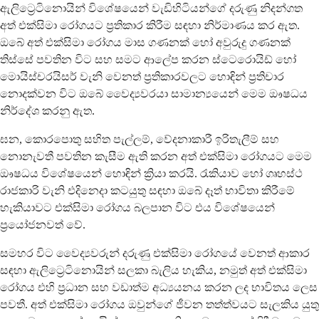
ඇලිට්‍රෙටිනොයින් විශේෂයෙන් වැඩිහිටියන්ගේ දරුණු නිදන්ගත
අත් එක්සිමා රෝගයට ප්‍රතිකාර කිරීම සඳහා නිර්මාණය කර ඇත.
ඔබේ අත් එක්සිමා රෝගය මාස ගණනක් හෝ අවුරුදු ගණනක්
තිස්සේ පවතින විට සහ සමට ආලේප කරන ස්ටෙරොයිඩ් හෝ
මොයිස්චරයිසර් වැනි වෙනත් ප්‍රතිකාරවලට හොඳින් ප්‍රතිචාර
නොදක්වන විට ඔබේ වෛද්‍යවරයා සාමාන්‍යයෙන් මෙම ඖෂධය
නිර්දේශ කරනු ඇත.
ඝන, කොරපොතු සහිත පැල්ලම්, වේදනාකාරී ඉරිතැලීම් සහ
නොනැවතී පවතින කැසීම ඇති කරන අත් එක්සිමා රෝගයට මෙම
ඖෂධය විශේෂයෙන් හොඳින් ක්‍රියා කරයි. රැකියාව හෝ ගෘහස්ථ
රාජකාරි වැනි එදිනෙදා කටයුතු සඳහා ඔබේ දෑත් භාවිතා කිරීමේ
හැකියාවට එක්සිමා රෝගය බලපාන විට එය විශේෂයෙන්
ප්‍රයෝජනවත් වේ.
සමහර විට වෛද්‍යවරුන් දරුණු එක්සිමා රෝගයේ වෙනත් ආකාර
සඳහා ඇලිට්‍රෙටිනොයින් සලකා බැලිය හැකිය, නමුත් අත් එක්සිමා
රෝගය එහි ප්‍රධාන සහ වඩාත්ම අධ්‍යයනය කරන ලද භාවිතය ලෙස
පවතී. අත් එක්සිමා රෝගය ඔවුන්ගේ ජීවන තත්ත්වයට සැලකිය යුතු