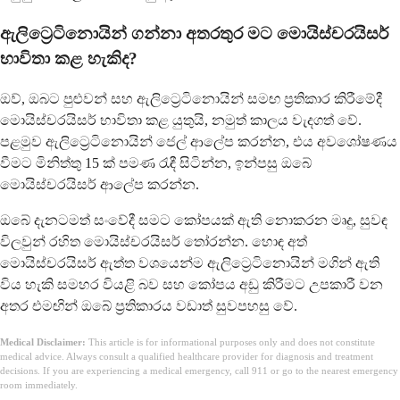
ඇලිට්‍රෙටිනොයින් ගන්නා අතරතුර මට මොයිස්චරයිසර්
භාවිතා කළ හැකිද?
ඔව්, ඔබට පුළුවන් සහ ඇලිට්‍රෙටිනොයින් සමඟ ප්‍රතිකාර කිරීමේදී
මොයිස්චරයිසර් භාවිතා කළ යුතුයි, නමුත් කාලය වැදගත් වේ.
පළමුව ඇලිට්‍රෙටිනොයින් ජෙල් ආලේප කරන්න, එය අවශෝෂණය
වීමට මිනිත්තු 15 ක් පමණ රැඳී සිටින්න, ඉන්පසු ඔබේ
මොයිස්චරයිසර් ආලේප කරන්න.
ඔබේ දැනටමත් සංවේදී සමට කෝපයක් ඇති නොකරන මෘදු, සුවඳ
විලවුන් රහිත මොයිස්චරයිසර් තෝරන්න. හොඳ අත්
මොයිස්චරයිසර් ඇත්ත වශයෙන්ම ඇලිට්‍රෙටිනොයින් මගින් ඇති
විය හැකි සමහර වියළි බව සහ කෝපය අඩු කිරීමට උපකාරී වන
අතර එමඟින් ඔබේ ප්‍රතිකාරය වඩාත් සුවපහසු වේ.
Medical Disclaimer:
This article is for informational purposes only and does not constitute
medical advice. Always consult a qualified healthcare provider for diagnosis and treatment
decisions. If you are experiencing a medical emergency, call 911 or go to the nearest emergency
room immediately.