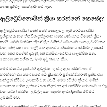
ලෙස බලපාන පුද්ගලයින් සඳහා සායනික අධ්‍යයනයන්හිදී ඖෂධය
හොඳ ප්‍රතිඵල පෙන්නුම් කර ඇත.
ඇලිට්‍රෙටිනොයින් ක්‍රියා කරන්නේ කෙසේද?
ඇලිට්‍රෙටිනොයින් ඔබේ සමේ සෛලවල ඇති රෙටිනොයිඩ්
ප්‍රතිග්‍රාහක නම් නිශ්චිත ප්‍රතිග්‍රාහක සමඟ බන්ධනය වීමෙන් ක්‍රියා
කරයි. මෙම බන්ධන ක්‍රියාවලිය මගින් ඔබේ සමේ සෛල වර්ධනය
වන, බෙදී යන සහ හැලී යන ආකාරය නියාමනය කිරීමට උපකාරී
වන අතර එමඟින් දරුණු අත් එක්සිමා රෝගය සංලක්ෂිත ඝන,
කොරපොතු සහිත පැල්ලම් අඩු කළ හැකිය.
මෙම ඖෂධය ප්‍රති-ගිනි අවුලුවන ගුණ ද ඇත, එයින් අදහස්
කරන්නේ එය ඔබේ සමේ අධි ක්‍රියාකාරී ප්‍රතිශක්තිකරණ ප්‍රතිචාරය
සන්සුන් කිරීමට උපකාරී වන බවයි. මෙම ද්විත්ව ක්‍රියාව මගින්
පෙනෙන රෝග ලක්ෂණ සහ නිදන්ගත අත් එක්සිමා රෝගයට හේතු
වන යටින් පවතින දැවිල්ල යන දෙකම ආමන්ත්‍රණය කිරීමට
උපකාරී වේ.
මධ්‍යස්ථ ශක්තිමත් රෙටිනොයිඩ් එකක් ලෙස, ඇලිට්‍රෙටිනොයින්