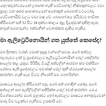
යනු කවුන්ටරයෙන් ලබාගත හැකි රෙටිනෝල් නිෂ්පාදනවලට වඩා
ප්‍රබල වන අතර සාමාන්‍යයෙන් අනෙකුත් බෙහෙත් වට්ටෝරු
රෙටිනොයිඩ් වලට වඩා මෘදු වේ. බොහෝ අය ස්ථිරවම භාවිතා
කිරීමෙන් සති 12 සිට 24 දක්වා කාලය තුළ දියුණුවක් දකිනු ඇත,
නමුත් සමහරුන්ට ඉක්මනින් වෙනස්කම් දැකිය හැකිය.
මා ඇලිට්‍රෙටිනොයින් ගත යුත්තේ කෙසේද?
ඔබ දිනකට වරක්, වඩාත් සුදුසු වන්නේ සවස, ඔබේ අත්වල
බලපෑමට ලක් වූ ප්‍රදේශවලට ඇලිට්‍රෙටිනොයින් ජෙල් කෙලින්ම
ආලේප කළ යුතුය. පිරිසිදු, වියළි අත්වලින් ආරම්භ කර එක්සිමා
රෝගය ඇති ප්‍රදේශවලට පමණක් ජෙල් තුනී ස්ථරයක් ආලේප
කරන්න, හැකි සෑම විටම නිරෝගී සම මගහරින්න.
ඖෂධය ආලේප කිරීමෙන් පසු, ඔබේ අත් හොඳින් සෝදා, ඔබේ
අත්ලෙන් සහ ඇඟිලිවලින් අතිරික්ත ජෙල් ඉවත් කරන්න. මෙය
විශේෂයෙන්ම ඔබේ මුහුණට හෝ ඇස්වලට ඖෂධය අනතුරුවෙන්
මාරු වීම වළක්වා ගැනීමට උපකාරී වේ.