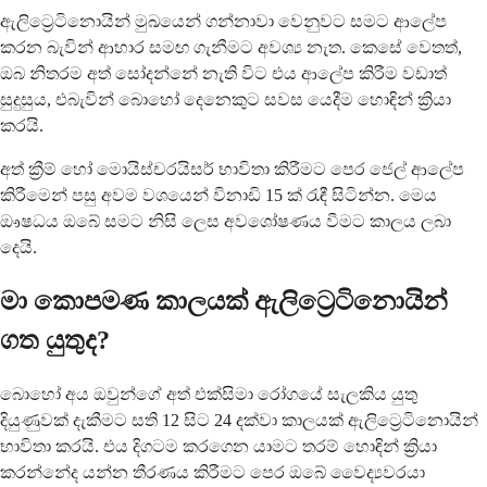
ඇලිට්‍රෙටිනොයින් මුඛයෙන් ගන්නාවා වෙනුවට සමට ආලේප
කරන බැවින් ආහාර සමඟ ගැනීමට අවශ්‍ය නැත. කෙසේ වෙතත්,
ඔබ නිතරම අත් සෝදන්නේ නැති විට එය ආලේප කිරීම වඩාත්
සුදුසුය, එබැවින් බොහෝ දෙනෙකුට සවස යෙදීම හොඳින් ක්‍රියා
කරයි.
අත් ක්‍රීම් හෝ මොයිස්චරයිසර් භාවිතා කිරීමට පෙර ජෙල් ආලේප
කිරීමෙන් පසු අවම වශයෙන් විනාඩි 15 ක් රැඳී සිටින්න. මෙය
ඖෂධය ඔබේ සමට නිසි ලෙස අවශෝෂණය වීමට කාලය ලබා
දෙයි.
මා කොපමණ කාලයක් ඇලිට්‍රෙටිනොයින්
ගත යුතුද?
බොහෝ අය ඔවුන්ගේ අත් එක්සිමා රෝගයේ සැලකිය යුතු
දියුණුවක් දැකීමට සති 12 සිට 24 දක්වා කාලයක් ඇලිට්‍රෙටිනොයින්
භාවිතා කරයි. එය දිගටම කරගෙන යාමට තරම් හොඳින් ක්‍රියා
කරන්නේද යන්න තීරණය කිරීමට පෙර ඔබේ වෛද්‍යවරයා