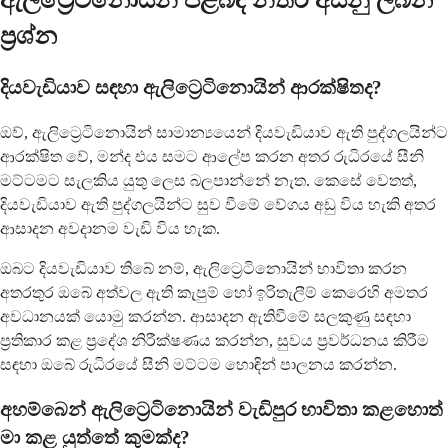
ඇලිට්‍රෙටිනොයින් පිළිබඳ නිතර අසනු ලබන
ප්‍රශ්න
දියවැඩියාව සඳහා ඇලිට්‍රෙටිනොයින් ආරක්ෂිතද?
ඔව්, ඇලිට්‍රෙටිනොයින් සාමාන්‍යයෙන් දියවැඩියාව ඇති පුද්ගලයින්ට
ආරක්ෂිත වේ, මන්ද එය සමට ආලේප කරන අතර රුධිරයේ සීනි
මට්ටමට සැලකිය යුතු ලෙස බලපාන්නේ නැත. කෙසේ වෙතත්,
දියවැඩියාව ඇති පුද්ගලයින්ට සුව වීමේ වේගය අඩු විය හැකි අතර
ආසාදන අවදානම වැඩි විය හැක.
ඔබට දියවැඩියාව තිබේ නම්, ඇලිට්‍රෙටිනොයින් භාවිතා කරන
අතරතුර ඔබේ අත්වල ඇති කැපුම් හෝ ඉරිතැලීම් කෙරෙහි අමතර
අවධානයක් යොමු කරන්න. ආසාදන ඇතිවීමේ සලකුණු සඳහා
ප්‍රතිකාර කළ ප්‍රදේශ නිරීක්ෂණය කරන්න, සුවය ප්‍රවර්ධනය කිරීම
සඳහා ඔබේ රුධිරයේ සීනි මට්ටම හොඳින් පාලනය කරන්න.
අහම්බෙන් ඇලිට්‍රෙටිනොයින් වැඩිපුර භාවිතා කළහොත්
මා කළ යුත්තේ කුමක්ද?