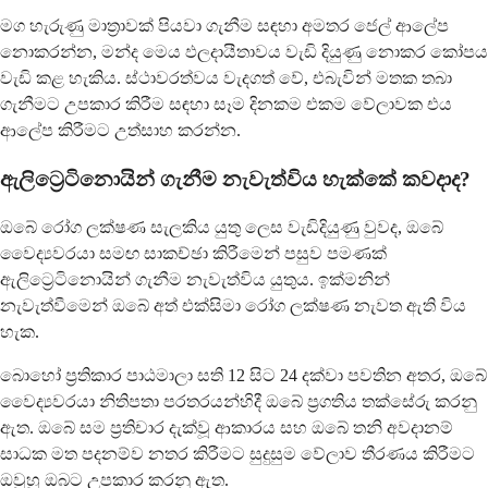
මග හැරුණු මාත්‍රාවක් පියවා ගැනීම සඳහා අමතර ජෙල් ආලේප
නොකරන්න, මන්ද මෙය ඵලදායීතාවය වැඩි දියුණු නොකර කෝපය
වැඩි කළ හැකිය. ස්ථාවරත්වය වැදගත් වේ, එබැවින් මතක තබා
ගැනීමට උපකාර කිරීම සඳහා සෑම දිනකම එකම වේලාවක එය
ආලේප කිරීමට උත්සාහ කරන්න.
ඇලිට්‍රෙටිනොයින් ගැනීම නැවැත්විය හැක්කේ කවදාද?
ඔබේ රෝග ලක්ෂණ සැලකිය යුතු ලෙස වැඩිදියුණු වුවද, ඔබේ
වෛද්‍යවරයා සමඟ සාකච්ඡා කිරීමෙන් පසුව පමණක්
ඇලිට්‍රෙටිනොයින් ගැනීම නැවැත්විය යුතුය. ඉක්මනින්
නැවැත්වීමෙන් ඔබේ අත් එක්සිමා රෝග ලක්ෂණ නැවත ඇති විය
හැක.
බොහෝ ප්‍රතිකාර පාඨමාලා සති 12 සිට 24 දක්වා පවතින අතර, ඔබේ
වෛද්‍යවරයා නිතිපතා පරතරයන්හිදී ඔබේ ප්‍රගතිය තක්සේරු කරනු
ඇත. ඔබේ සම ප්‍රතිචාර දැක්වූ ආකාරය සහ ඔබේ තනි අවදානම්
සාධක මත පදනම්ව නතර කිරීමට සුදුසුම වේලාව තීරණය කිරීමට
ඔවුහු ඔබට උපකාර කරනු ඇත.