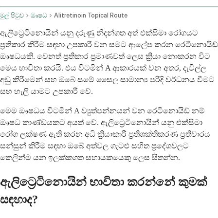
මුල් පිටුව
ඖෂධ
Alitretinoin Topical Route
ඇලිට්‍රෙටිනොයින් යනු දරුණු නිදන්ගත අත් එක්සිමා රෝගයට
ප්‍රතිකාර කිරීම සඳහා උපකාරී වන සමට ආලේප කරන රෙටිනොයිඩ්
ඖෂධයකි. වෙනත් ප්‍රතිකාර ප්‍රමාණවත් ලෙස ක්‍රියා නොකරන විට
මෙය භාවිතා කරයි. එය විටමින් A ආකාරයක් වන අතර, දැවිල්ල
අඩු කිරීමෙන් සහ ඔබේ සමේ සෛල සාමාන්‍ය පරිදි වර්ධනය වීමට
සහ හැලී යාමට උපකාරී වේ.
මෙම ඖෂධය විටමින් A ව්‍යුත්පන්නයන් වන රෙටිනොයිඩ් නම්
ඖෂධ කාණ්ඩයකට අයත් වේ. ඇලිට්‍රෙටිනොයින් යනු එක්සිමා
රෝග ලක්ෂණ ඇති කරන අධි ක්‍රියාකාරී ප්‍රතිශක්තිකරණ ප්‍රතිචාරය
සන්සුන් කිරීම සඳහා ඔබේ අත්වල ගැටළු සහිත ප්‍රදේශවලට
කෙලින්ම යන ඉලක්කගත සහායකයෙකු ලෙස සිතන්න.
ඇලිට්‍රෙටිනොයින් භාවිතා කරන්නේ කුමක්
සඳහාද?