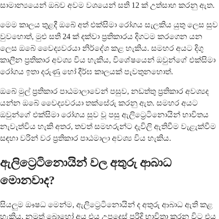
සාමාන්‍යයෙන් ඔබව අවම වශයෙන් සති 12 ක් උත්සාහ කරනු ඇත.
මෙම කාලය තුළදී ඔබේ අත් එක්සිමා රෝගය සැලකිය යුතු ලෙස සුව
වුවහොත්, මුළු සති 24 ක් දක්වා ප්‍රතිකාරය දිගටම කරගෙන යන
ලෙස ඔබේ වෛද්‍යවරයා නිර්දේශ කළ හැකිය. සමහර අයට දිගු
කාලීන ප්‍රතිකාර අවශ්‍ය විය හැකිය, විශේෂයෙන් ඔවුන්ගේ එක්සිමා
රෝගය ඉතා දරුණු හෝ දීර්ඝ කාලයක් පැවතුනහොත්.
ඔබේ මුල් ප්‍රතිකාර පාඨමාලාවෙන් පසුව, නඩත්තු ප්‍රතිකාර අවශ්‍යද
යන්න ඔබේ වෛද්‍යවරයා තක්සේරු කරනු ඇත. සමහර අයට
ඔවුන්ගේ එක්සිමා රෝගය සුව වූ පසු ඇලිට්‍රෙටිනොයින් භාවිතය
නැවැත්විය හැකි අතර, තවත් සමහරුන්ට දැවිලි ඇතිවීම වැළැක්වීම
සඳහා වරින් වර ප්‍රතිකාර පාඨමාලා අවශ්‍ය විය හැකිය.
ඇලිට්‍රෙටිනොයින් වල අතුරු ආබාධ
මොනවාද?
සියලුම ඖෂධ මෙන්ම, ඇලිට්‍රෙටිනොයින් ද අතුරු ආබාධ ඇති කළ
හැකිය, නමුත් බොහෝ අය එය උපදෙස් පරිදි භාවිතා කරන විට එය