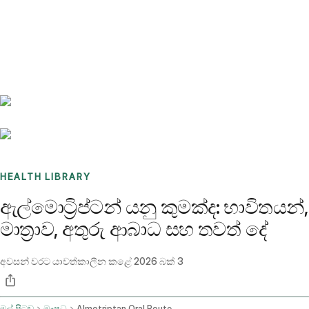
Benchmarks
Stories
FAQ
Sign up / Log in
HEALTH LIBRARY
ඇල්මොට්‍රිප්ටන් යනු කුමක්ද: භාවිතයන්,
මාත්‍රාව, අතුරු ආබාධ සහ තවත් දේ
අවසන් වරට යාවත්කාලීන කළේ
2026 බක් 3
මුල් පිටුව
ඖෂධ
Almotriptan Oral Route