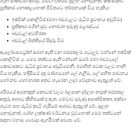
ගැන සාකච්ඡා කරමු. මේවා එතරම් සුලභ නොවුනත්, ක්ෂණිකව
ප්‍රතිකාර නොකළහොත් ජීවිතයට තර්ජනයක් විය හැකිය:
ඉෂ්මික් කොලිටිස් (මහා බඩවැලට රුධිර ප්‍රවාහය අඩුවීම)
ප්‍රතිකාර මගින් සුව නොවන දරුණු මළබද්ධය
බඩවැල් අවහිරතා
බඩවැල් බිත්තියේ සිදුරු වීම
ඇලෝසෙට්‍රෝන් සමඟ ඇති වන බරපතලම ගැටලුව වන්නේ ඉෂ්මික්
කොලිටිස් ය. මෙම තත්වය ඇති වන්නේ ඔබේ මහා බඩවැලේ
කොටසකට රුධිර ප්‍රවාහය අඩුවීමෙනි, එමඟින් පටක වලට හානි
විය හැකිය. හදිසියේ ගුද මාර්ගයෙන් ලේ ගැලීම, ලේ සහිත පාචනය
හෝ නව හෝ නරක අතට හැරෙන උදර වේදනාව ඇතුළත් වේ.
ශරීරයේ අනෙකුත් කොටස් වලට බලපාන දුර්ලභ නමුත් බරපතල
අතුරු ආබාධ කිහිපයක් ද ඇත. මේවාට දරුණු අසාත්මිකතා, අක්මා
ගැටළු සහ රුධිර කැටි ගැසීමේ ආබාධ ඇතුළත් වේ. සුලභ
නොවුනත්, රෝග ලක්ෂණ වර්ධනය වුවහොත් මෙම තත්වයන්
සඳහා වහාම වෛද්‍ය ඇගයීමක් අවශ්‍ය වේ.