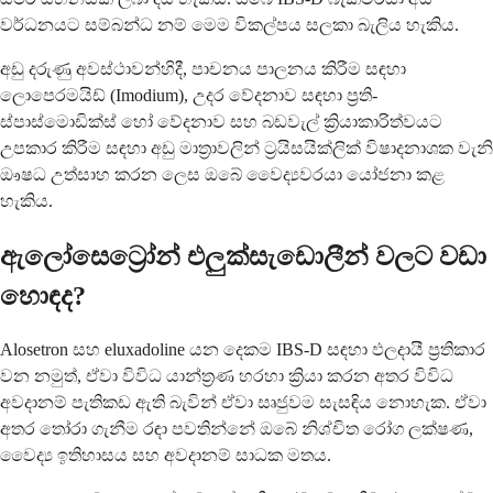
වර්ධනයට සම්බන්ධ නම් මෙම විකල්පය සලකා බැලිය හැකිය.
අඩු දරුණු අවස්ථාවන්හිදී, පාචනය පාලනය කිරීම සඳහා
ලොපෙරමයිඩ් (Imodium), උදර වේදනාව සඳහා ප්‍රති-
ස්පාස්මොඩික්ස් හෝ වේදනාව සහ බඩවැල් ක්‍රියාකාරිත්වයට
උපකාර කිරීම සඳහා අඩු මාත්‍රාවලින් ට්‍රයිසයික්ලික් විෂාදනාශක වැනි
ඖෂධ උත්සාහ කරන ලෙස ඔබේ වෛද්‍යවරයා යෝජනා කළ
හැකිය.
ඇලෝසෙට්‍රෝන් එලුක්සැඩොලීන් වලට වඩා
හොඳද?
Alosetron සහ eluxadoline යන දෙකම IBS-D සඳහා ඵලදායී ප්‍රතිකාර
වන නමුත්, ඒවා විවිධ යාන්ත්‍රණ හරහා ක්‍රියා කරන අතර විවිධ
අවදානම් පැතිකඩ ඇති බැවින් ඒවා සෘජුවම සැසඳිය නොහැක. ඒවා
අතර තෝරා ගැනීම රඳා පවතින්නේ ඔබේ නිශ්චිත රෝග ලක්ෂණ,
වෛද්‍ය ඉතිහාසය සහ අවදානම් සාධක මතය.