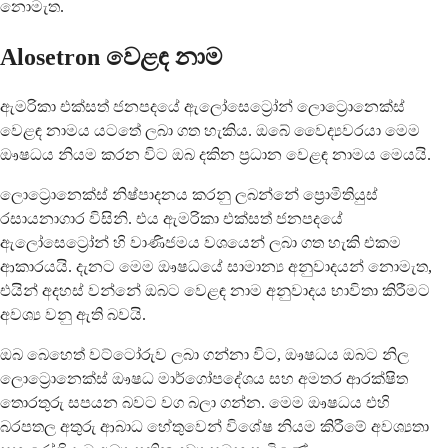
නොමැත.
Alosetron වෙළඳ නාම
ඇමරිකා එක්සත් ජනපදයේ ඇලෝසෙට්‍රෝන් ලොට්‍රොනෙක්ස්
වෙළඳ නාමය යටතේ ලබා ගත හැකිය. ඔබේ වෛද්‍යවරයා මෙම
ඖෂධය නියම කරන විට ඔබ දකින ප්‍රධාන වෙළඳ නාමය මෙයයි.
ලොට්‍රොනෙක්ස් නිෂ්පාදනය කරනු ලබන්නේ ප්‍රොමිතියුස්
රසායනාගාර විසිනි. එය ඇමරිකා එක්සත් ජනපදයේ
ඇලෝසෙට්‍රෝන් හි වාණිජමය වශයෙන් ලබා ගත හැකි එකම
ආකාරයයි. දැනට මෙම ඖෂධයේ සාමාන්‍ය අනුවාදයන් නොමැත,
එයින් අදහස් වන්නේ ඔබට වෙළඳ නාම අනුවාදය භාවිතා කිරීමට
අවශ්‍ය වනු ඇති බවයි.
ඔබ බෙහෙත් වට්ටෝරුව ලබා ගන්නා විට, ඖෂධය ඔබට නිල
ලොට්‍රොනෙක්ස් ඖෂධ මාර්ගෝපදේශය සහ අමතර ආරක්ෂිත
තොරතුරු සපයන බවට වග බලා ගන්න. මෙම ඖෂධය එහි
බරපතල අතුරු ආබාධ හේතුවෙන් විශේෂ නියම කිරීමේ අවශ්‍යතා