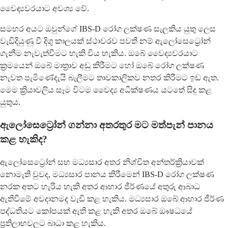
වෛද්‍යවරයාට අවශ්‍ය වේ.
සමහර අයට ඔවුන්ගේ IBS-D රෝග ලක්ෂණ සැලකිය යුතු ලෙස
වැඩිදියුණු වී දිගු කාලයක් ස්ථාවරව පවතී නම් ඇලෝසෙට්‍රෝන්
ගැනීම නැවැත්වීමට හැකි විය හැකිය. ඔබේ වෛද්‍යවරයාට
ක්‍රමයෙන් ඔබේ මාත්‍රාව අඩු කිරීමට හෝ ඔබේ රෝග ලක්ෂණ
නැවත පැමිණේදැයි බැලීමට තාවකාලිකව නතර කිරීමට ඉඩ ඇත.
මෙම ක්‍රියාවලිය සෑම විටම වෛද්‍ය අධීක්ෂණය යටතේ සිදු කළ
යුතුය.
ඇලෝසෙට්‍රෝන් ගන්නා අතරතුර මට මත්පැන් පානය
කළ හැකිද?
ඇලෝසෙට්‍රෝන් සහ මධ්‍යසාර අතර නිශ්චිත අන්තර්ක්‍රියාවක්
නොමැති වුවද, මධ්‍යසාර පානය කිරීමෙන් IBS-D රෝග ලක්ෂණ
නරක අතට හැරිය හැකි අතර ආහාර ජීර්ණයේ අතුරු ආබාධ
ඇතිවීමේ අවදානමද වැඩි කළ හැකිය. මධ්‍යසාර ඔබේ ආහාර ජීර්ණ
පද්ධතියට කෝපයක් ඇති කළ හැකි අතර ඔබේ ඖෂධයේ
ප්‍රතිලාභවලට බාධා කළ හැකිය.