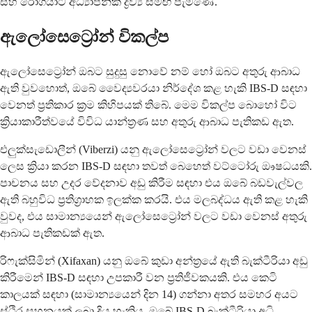
සහ රෝගියාට අධ්‍යාපනික ද්‍රව්‍ය සමඟ පැමිණේ.
ඇලෝසෙට්‍රෝන් විකල්ප
ඇලෝසෙට්‍රෝන් ඔබට සුදුසු නොවේ නම් හෝ ඔබට අතුරු ආබාධ
ඇති වුවහොත්, ඔබේ වෛද්‍යවරයා නිර්දේශ කළ හැකි IBS-D සඳහා
වෙනත් ප්‍රතිකාර ක්‍රම කිහිපයක් තිබේ. මෙම විකල්ප බොහෝ විට
ක්‍රියාකාරීත්වයේ විවිධ යාන්ත්‍රණ සහ අතුරු ආබාධ පැතිකඩ ඇත.
එලුක්සැඩොලීන් (Viberzi) යනු ඇලෝසෙට්‍රෝන් වලට වඩා වෙනස්
ලෙස ක්‍රියා කරන IBS-D සඳහා තවත් බෙහෙත් වට්ටෝරු ඖෂධයකි.
පාචනය සහ උදර වේදනාව අඩු කිරීම සඳහා එය ඔබේ බඩවැල්වල
ඇති බහුවිධ ප්‍රතිග්‍රාහක ඉලක්ක කරයි. එය මලබද්ධය ඇති කළ හැකි
වුවද, එය සාමාන්‍යයෙන් ඇලෝසෙට්‍රෝන් වලට වඩා වෙනස් අතුරු
ආබාධ පැතිකඩක් ඇත.
රිෆැක්සිමින් (Xifaxan) යනු ඔබේ කුඩා අන්ත්‍රයේ ඇති බැක්ටීරියා අඩු
කිරීමෙන් IBS-D සඳහා උපකාරී වන ප්‍රතිජීවකයකි. එය කෙටි
කාලයක් සඳහා (සාමාන්‍යයෙන් දින 14) ගන්නා අතර සමහර අයට
ස්ථිර සහනයක් ලබා දිය හැකිය. ඔබේ IBS-D බැක්ටීරියා අධි