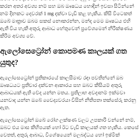
කරන අතර අවශ්‍ය නම් සහ ඔබ ඖෂධය හොඳින් ඉවසා සිටින්නේ
නම් දිනකට දෙවරක් 1 mg දක්වා වැඩි කළ හැකිය. කිසි විටෙකත්
ඔබේ මාත්‍රාව ඔබම සකස් නොකරන්න, මන්ද මෙම ඖෂධය එහි
ඇති විය හැකි අතුරු ආබාධ හේතුවෙන් ප්‍රවේශමෙන් නිරීක්ෂණය
කිරීම අවශ්‍ය වේ.
ඇලෝසෙට්‍රෝන් කොපමණ කාලයක් ගත
යුතුද?
ඇලෝසෙට්‍රෝන් ප්‍රතිකාරයේ කාලසීමාව රඳා පවතින්නේ ඔබ
ඖෂධයට ප්‍රතිචාර දක්වන ආකාරය සහ ඔබට කිසියම් අතුරු
ආබාධයක් ඇති වේද යන්න මතය. ප්‍රතිලාභ අවදානම් ඉක්මවා
යනවාද යන්න ඔබේ වෛද්‍යවරයා විසින් නිතිපතා තක්සේරු කරනු
ඇත.
ඇලෝසෙට්‍රෝන් ඔබේ රෝග ලක්ෂණ වලට උපකාරී වන්නේ නම්,
ඔබට එය මාස කිහිපයක් හෝ ඊට වැඩි කාලයක් ගත හැකිය. කෙසේ
වෙතත්, අතුරු ආබාධ, විශේෂයෙන් මලබද්ධය හෝ ඉෂ්මික්