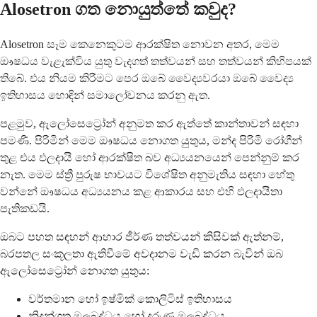
Alosetron ගත නොයුත්තේ කවුද?
Alosetron සෑම කෙනෙකුටම ආරක්ෂිත නොවන අතර, මෙම
ඖෂධය වැළැක්විය යුතු වැදගත් තත්වයන් සහ තත්වයන් කිහිපයක්
තිබේ. එය නියම කිරීමට පෙර ඔබේ වෛද්‍යවරයා ඔබේ වෛද්‍ය
ඉතිහාසය හොඳින් සමාලෝචනය කරනු ඇත.
පළමුව, ඇලෝසෙට්‍රෝන් අනුමත කර ඇත්තේ කාන්තාවන් සඳහා
පමණි. පිරිමින් මෙම ඖෂධය නොගත යුතුය, මන්ද පිරිමි රෝගීන්
තුළ එය ඵලදායී හෝ ආරක්ෂිත බව අධ්‍යයනයෙන් පෙන්නුම් කර
නැත. මෙම ස්ත්‍රී පුරුෂ භාවයට විශේෂිත අනුමැතිය සඳහා හේතු
වන්නේ ඖෂධය අධ්‍යයනය කළ ආකාරය සහ එහි ඵලදායීතා
පැතිකඩයි.
ඔබට පහත සඳහන් ආහාර ජීර්ණ තත්වයන් කිසිවක් ඇත්නම්,
බරපතල සංකූලතා ඇතිවීමේ අවදානම වැඩි කරන බැවින් ඔබ
ඇලෝසෙට්‍රෝන් නොගත යුතුය:
වර්තමාන හෝ ඉෂ්මික් කොලිටිස් ඉතිහාසය
නිදන්ගත මලබද්ධය හෝ දරුණු මලබද්ධය