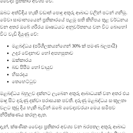
වෛද්‍ය ප්‍රතිකාර අවශ්‍ය වේ.
ඔබට අත්විඳිය හැකි වඩාත් පොදු අතුරු ආබාධ වලින් පටන් ගනිමු.
මේවා සාමාන්‍යයෙන් ප්‍රතිකාරයේ පළමු සති කිහිපය තුළ වර්ධනය
වන අතර ඔබේ ශරීරය ඖෂධයට අනුවර්තනය වන විට බොහෝ
විට වැඩි දියුණු වේ:
මළබද්ධය (පරිශීලකයන්ගෙන් 30% ක් පමණ බලපායි)
උදර වේදනාව හෝ අපහසුතාව
ඔක්කාරය
බඩ පිපීම හෝ වායුව
හිසරදය
තෙහෙට්ටුව
මළබද්ධය බහුලව දක්නට ලැබෙන අතුරු ආබාධයක් වන අතර එය
මෘදු සිට දරුණු දක්වා පරාසයක පවතී. දරුණු මළබද්ධය සංකූලතා
වලට තුඩු දිය හැකි බැවින් ඔබේ වෛද්‍යවරයා මෙය සමීපව
නිරීක්ෂණය කරනු ඇත.
දැන්, ක්ෂණික වෛද්‍ය ප්‍රතිකාර අවශ්‍ය වන බරපතල අතුරු ආබාධ