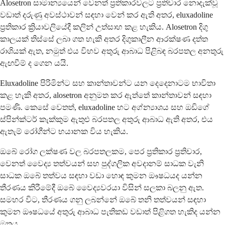
Alosetron සාමාන්‍යයෙන් වෙනත් ප්‍රතිකාරවලට ප්‍රතිචාර නොදැක්වූ
වඩාත් දරුණු අවස්ථාවන් සඳහා වෙන් කර ඇති අතර, eluxadoline
ප්‍රතිකාර ක්‍රියාවලියේදී කලින් උත්සාහ කළ හැකිය. Alosetron දිගු
කාලයක් තිස්සේ ලබා ගත හැකි අතර දිගුකාලීන ආරක්ෂණ දත්ත
රාශියක් ඇත, නමුත් එය විභව අතුරු ආබාධ පිළිබඳ බරපතල අනතුරු
ඇඟවීම් ද ගෙන යයි.
Eluxadoline පිරිමින්ට සහ කාන්තාවන්ට යන දෙදෙනාටම භාවිතා
කළ හැකි අතර, alosetron අනුමත කර ඇත්තේ කාන්තාවන් සඳහා
පමණි. කෙසේ වෙතත්, eluxadoline හට අග්න්‍යාශය සහ ඔඩිගේ
ස්පින්ක්ටර් කැක්කුම ඇතුළු බරපතල අතුරු ආබාධ ඇති අතර, එය
ඇතැම් රෝගීන්ට භයානක විය හැකිය.
ඔබේ රෝග ලක්ෂණ වල බරපතලකම, පෙර ප්‍රතිකාර ප්‍රතිචාර,
වෙනත් වෛද්‍ය තත්වයන් සහ පුද්ගලික අවදානම් සාධක වැනි
සාධක ඔබේ තත්වය සඳහා වඩා හොඳ කුමන ඖෂධයද යන්න
තීරණය කිරීමේදී ඔබේ වෛද්‍යවරයා විසින් සලකා බලනු ඇත.
සමහර විට, තීරණය ගනු ලබන්නේ ඔබේ තනි තත්වයන් සඳහා
කුමන ඖෂධයේ අතුරු ආබාධ පැතිකඩ වඩාත් පිළිගත හැකිද යන්න
මතය.