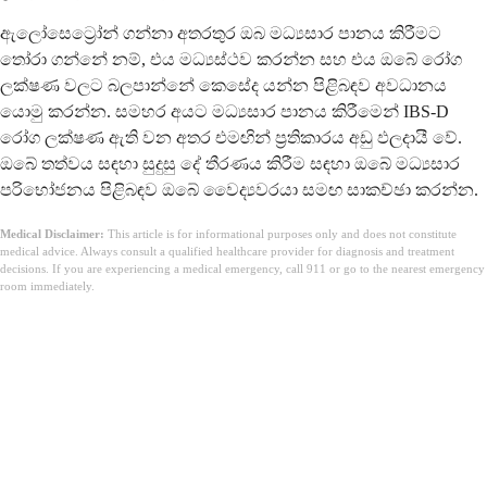
ඇලෝසෙට්‍රෝන් ගන්නා අතරතුර ඔබ මධ්‍යසාර පානය කිරීමට
තෝරා ගන්නේ නම්, එය මධ්‍යස්ථව කරන්න සහ එය ඔබේ රෝග
ලක්ෂණ වලට බලපාන්නේ කෙසේද යන්න පිළිබඳව අවධානය
යොමු කරන්න. සමහර අයට මධ්‍යසාර පානය කිරීමෙන් IBS-D
රෝග ලක්ෂණ ඇති වන අතර එමඟින් ප්‍රතිකාරය අඩු ඵලදායී වේ.
ඔබේ තත්වය සඳහා සුදුසු දේ තීරණය කිරීම සඳහා ඔබේ මධ්‍යසාර
පරිභෝජනය පිළිබඳව ඔබේ වෛද්‍යවරයා සමඟ සාකච්ඡා කරන්න.
Medical Disclaimer:
This article is for informational purposes only and does not constitute
medical advice. Always consult a qualified healthcare provider for diagnosis and treatment
decisions. If you are experiencing a medical emergency, call 911 or go to the nearest emergency
room immediately.