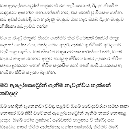
ඔබ ඇලෝසෙට්‍රෝන් මාත්‍රාවක් මග හැරියහොත්, ඊළඟ නියමිත
මාත්‍රාවට ආසන්න නොවන්නේ නම්, එය මතක් වූ විගසම ගන්න.
එම අවස්ථාවේදී, මග හැරුණු මාත්‍රාව මඟ හැර ඔබේ ඊළඟ මාත්‍රාව
නිතිපතා වේලාවට ගන්න.
මග හැරුණු මාත්‍රාව පියවා ගැනීමට කිසි විටෙකත් එකවර මාත්‍රා
දෙකක් ගන්න එපා, මන්ද මෙය අතුරු ආබාධ ඇතිවීමේ අවදානම
වැඩි කළ හැකිය. ඔබ නිතරම මාත්‍රා අමතක කරන්නේ නම්, ඔබේ
ඖෂධ කාලසටහනට අනුව කටයුතු කිරීමට ඔබට උපකාර කිරීම
සඳහා දුරකථන මතක් කිරීම් සැකසීම හෝ පෙති සංවිධායකයෙකු
භාවිතා කිරීම සලකා බලන්න.
මට ඇලෝසෙට්‍රෝන් ගැනීම නැවැත්විය හැක්කේ
කවදාද?
ඔබ හොඳින් දැනෙනවා වුවද, පළමුව ඔබේ වෛද්‍යවරයා සමඟ කතා
නොකර ඔබ කිසි විටෙකත් ඇලෝසෙට්‍රෝන් ගැනීම නතර නොකළ
යුතුය. ඔබේ රෝග ලක්ෂණ සැබවින්ම පාලනය වී තිබේද සහ
ඖෂධය නතර කිරීම ආරක්ෂිතද යන්න තක්සේරු කිරීමට ඔබේ