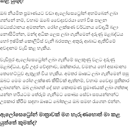
කළ යුතුද?
ඔබ නියමිත ප්‍රමාණයට වඩා ඇලෝසෙට්‍රෝන් අහම්බෙන් ලබා
ගන්නේ නම්, වහාම ඔබේ වෛද්‍යවරයා හෝ විෂ පාලන
මධ්‍යස්ථානය අමතන්න. රෝග ලක්ෂණ වර්ධනය වේදැයි බලා
නොසිටින්න, මන්ද අධික ලෙස ලබා ගැනීමෙන් දරුණු මළබද්ධය
හෝ ඉෂ්මික් කොලිටිස් වැනි බරපතල අතුරු ආබාධ ඇතිවීමේ
අවදානම වැඩි කළ හැකිය.
වැඩිපුර ඇලෝසෙට්‍රෝන් ලබා ගැනීමේ සලකුණු වලට දරුණු
මළබද්ධය, දැඩි උදර වේදනාව, ඔක්කාරය, වමනය හෝ අසාමාන්‍ය
තෙහෙට්ටුව ඇතුළත් විය හැකිය. අමතර ඖෂධ ලබා ගැනීමෙන් පසු
ඔබට මෙම රෝග ලක්ෂණ කිසිවක් ඇත්නම්, වහාම වෛද්‍ය ප්‍රතිකාර
ලබාගන්න. ඔබ ලබාගත් දේ සහ කොපමණ ප්‍රමාණයක් ලබා ගත්තාද
යන්න හරියටම තේරුම් ගැනීමට සෞඛ්‍ය සේවා සපයන්නන්ට
උපකාර කිරීම සඳහා ඖෂධ බෝතලය ඔබ සමඟ රැගෙන එන්න.
ඇලෝසෙට්‍රෝන් මාත්‍රාවක් මග හැරුණහොත් මා කළ
යුත්තේ කුමක්ද?