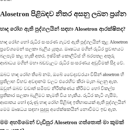
Alosetron පිළිබඳව නිතර අසනු ලබන ප්‍රශ්න
හෘද රෝග ඇති පුද්ගලයින් සඳහා Alosetron ආරක්ෂිතද?
හෘද රෝග හෝ රුධිර සංසරණ ගැටළු ඇති පුද්ගලයින් තුළ Alosetron
ප්‍රවේශමෙන් සලකා බැලිය යුතුය. ඖෂධය මගින් රුධිර ප්‍රවාහයට
බලපෑම් කළ හැකි අතර, ඉෂ්මික් කොලිටිස් හි බරපතල අතුරු
ආබාධය මගින් මහා බඩවැලට රුධිර සංසරණය අඩුවීමක් සිදු වේ.
ඔබට හෘද රෝග තිබේ නම්, ඔබේ වෛද්‍යවරයා විසින් alosetron හි
ප්‍රතිලාභ විභව අවදානම් වලට එරෙහිව කිරා මැන බලනු ඇත.
ඔවුන් ඔබව වඩාත් සමීපව නිරීක්ෂණය කිරීමට හෝ විකල්ප
ප්‍රතිකාර සලකා බැලීමට කැමති විය හැකිය. රුධිර කැටි ගැසීම්,
ආඝාතය හෝ දරුණු හෘද රෝග පිළිබඳ ඉතිහාසයක් ඇති පුද්ගලයින්
මෙම ඖෂධය සඳහා සුදුසු අපේක්ෂකයින් නොවීමට ඉඩ ඇත.
මම අහම්බෙන් වැඩිපුර Alosetron ගත්තොත් මා කුමක්