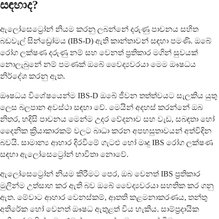
සඳහාද?
ඇලෝසෙට්‍රෝන් නියම කරනු ලබන්නේ දරුණු පාචනය සහිත
බඩවැල් සින්ඩ්‍රෝමය (IBS-D) ඇති කාන්තාවන් සඳහා පමණි. ඔබේ
රෝග ලක්ෂණ දරුණු නම් සහ වෙනත් ප්‍රතිකාර මගින් සුවයක්
නොලැබුනේ නම් පමණක් ඔබේ වෛද්‍යවරයා මෙම ඖෂධය
නිර්දේශ කරනු ඇත.
ඖෂධය විශේෂයෙන්ම IBS-D ඔබේ ජීවන තත්ත්වයට සැලකිය යුතු
ලෙස බලපාන අවස්ථා සඳහා වේ. මෙයින් අදහස් කරන්නේ ඔබ
නිතර, හදිසි පාචනය මෙන්ම උදර වේදනාව සහ වැඩ, සබඳතා හෝ
දෛනික ක්‍රියාකාරකම් වලට බාධා කරන අපහසුතාවයන් අත්විඳින
බවයි. සාමාන්‍ය ආහාර දිරවීමේ ගැටළු හෝ මෘදු IBS රෝග ලක්ෂණ
සඳහා ඇලෝසෙට්‍රෝන් භාවිතා නොවේ.
ඇලෝසෙට්‍රෝන් නියම කිරීමට පෙර, ඔබ වෙනත් IBS ප්‍රතිකාර
මුලින්ම උත්සාහ කර ඇති බව ඔබේ වෛද්‍යවරයා සහතික කර ගනු
ඇත. මේවාට ආහාර වෙනස්කම්, ආතති කළමනාකරණය, තන්තු
අතිරේක හෝ වෙනත් ඖෂධ ඇතුළත් විය හැකිය. සාම්ප්‍රදායික