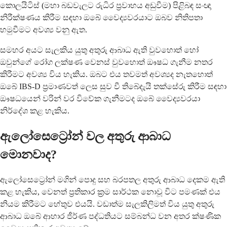
කොලයිටිස් (මහා බඩවැලට රුධිර ප්‍රවාහය අඩුවීම) පිළිබඳ සංඥා
නිරීක්ෂණය කිරීම සඳහා ඔබේ වෛද්‍යවරයාට ඔබව නිතිපතා
හමුවීමට අවශ්‍ය වනු ඇත.
සමහර අයට සැලකිය යුතු අතුරු ආබාධ ඇති වුවහොත් හෝ
ඔවුන්ගේ රෝග ලක්ෂණ වෙනස් වුවහොත් ඖෂධ ගැනීම නතර
කිරීමට අවශ්‍ය විය හැකිය. ඔබට එය තවමත් අවශ්‍යද නැතහොත්
ඔබේ IBS-D ප්‍රමාණවත් ලෙස සුව වී තිබේදැයි තක්සේරු කිරීම සඳහා
ඖෂධයෙන් වරින් වර විවේක ගැනීමටද ඔබේ වෛද්‍යවරයා
නිර්දේශ කළ හැකිය.
ඇලෝසෙට්‍රෝන් වල අතුරු ආබාධ
මොනවාද?
ඇලෝසෙට්‍රෝන් මගින් පොදු සහ බරපතල අතුරු ආබාධ දෙකම ඇති
කළ හැකිය, වෙනත් ප්‍රතිකාර ක්‍රම සාර්ථක නොවූ විට පමණක් එය
නියම කිරීමට හේතුව එයයි. වඩාත්ම සැලකිලිමත් විය යුතු අතුරු
ආබාධ ඔබේ ආහාර ජීර්ණ පද්ධතියට සම්බන්ධ වන අතර ක්ෂණික