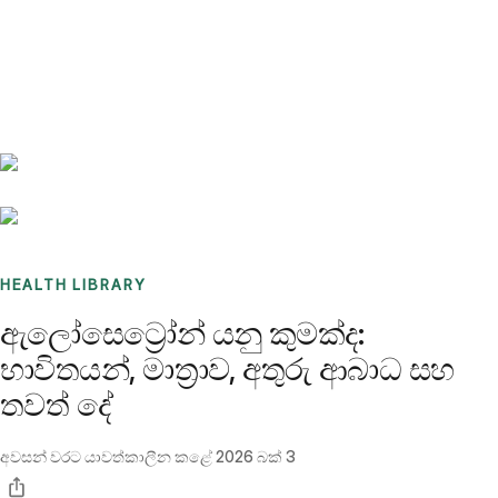
Benchmarks
Stories
FAQ
Sign up / Log in
HEALTH LIBRARY
ඇලෝසෙට්‍රෝන් යනු කුමක්ද:
භාවිතයන්, මාත්‍රාව, අතුරු ආබාධ සහ
තවත් දේ
අවසන් වරට යාවත්කාලීන කළේ
2026 බක් 3