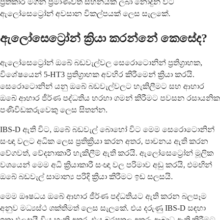
ප්‍රතිකාර මගින් ප්‍රමාණවත් සහනයක් ලබා නොදුන් විට
ඇලෝසෙට්‍රෝන් අවසාන විකල්පයක් ලෙස සැලකේ.
ඇලෝසෙට්‍රෝන් ක්‍රියා කරන්නේ කෙසේද?
ඇලෝසෙට්‍රෝන් ඔබේ බඩවැල්වල සෙරොටොනින් ප්‍රතිග්‍රාහක,
විශේෂයෙන් 5-HT3 ප්‍රතිග්‍රාහක අවහිර කිරීමෙන් ක්‍රියා කරයි.
සෙරොටොනින් යනු ඔබේ බඩවැල්වලට හැකිලීමට සහ ආහාර
ඔබේ ආහාර ජීර්ණ පද්ධතිය හරහා ගමන් කිරීමට පවසන රසායනික
පණිවිඩකරුවෙකු ලෙස සිතන්න.
IBS-D ඇති විට, ඔබේ බඩවැල් බොහෝ විට මෙම සෙරොටොනින්
සංඥා වලට අධික ලෙස ප්‍රතික්‍රියා කරන අතර, පාචනය ඇති කරන
වේගවත්, වේදනාකාරී හැකිලීම් ඇති කරයි. ඇලෝසෙට්‍රෝන් මූලික
වශයෙන් මෙම අධි ක්‍රියාකාරී සංඥා වල පරිමාව අඩු කරයි, එමඟින්
ඔබේ බඩවැල් සාමාන්‍ය පරිදි ක්‍රියා කිරීමට ඉඩ සලසයි.
මෙම ඖෂධය ඔබේ ආහාර ජීර්ණ පද්ධතියට ඇති කරන බලපෑම
අනුව මධ්‍යස්ථ ශක්තිමත් ලෙස සැලකේ. එය දරුණු IBS-D සඳහා
ඉතා ඵලදායී විය හැකි අතර, එය බරපතල අතුරු ආබාධ ඇති කිරීමට