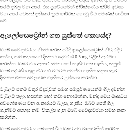
තරම් ප්‍රබල වන අතර, එය ප්‍රවේශමෙන් නිරීක්ෂණය කිරීම අවශ්‍ය
වන අතර වෙනත් ප්‍රතිකාර ක්‍රම සාර්ථක නොවූ විට පමණක් භාවිතා
වේ.
ඇලෝසෙට්‍රෝන් ගත යුත්තේ කෙසේද?
ඔබේ වෛද්‍යවරයා නියම කරන පරිදි ඇලෝසෙට්‍රෝන් නිවැරදිව
ගන්න, සාමාන්‍යයෙන් දිනකට දෙවරක් 0.5 mg වලින් ආරම්භ
කරන්න. ඔබට එය ආහාර සමඟ හෝ නැතිව ගත හැකිය, නමුත්
ඔබේ පද්ධතිය තුළ ස්ථාවර මට්ටම් පවත්වා ගැනීම සඳහා සෑම
දිනකම එකම වේලාවක ගැනීමට උත්සාහ කරන්න.
ටැබ්ලට් එකම වතුර වීදුරුවක් සමඟ සම්පූර්ණයෙන්ම ගිල දමන්න.
ටැබ්ලට් තලා, හපන්න හෝ කඩා නොදමන්න, මන්ද මෙය ඖෂධය
අවශෝෂණය වන ආකාරයට බලපෑ හැකිය. ඔබට පෙති ගිල
ගැනීමට අපහසු නම්, විකල්ප ගැන ඔබේ වෛද්‍යවරයා සමඟ කතා
කරන්න.
ඔබේ වෛද්‍යවරයා බොහෝ විට ඔබව අඩු මාත්‍රාවකින් ආරම්භ