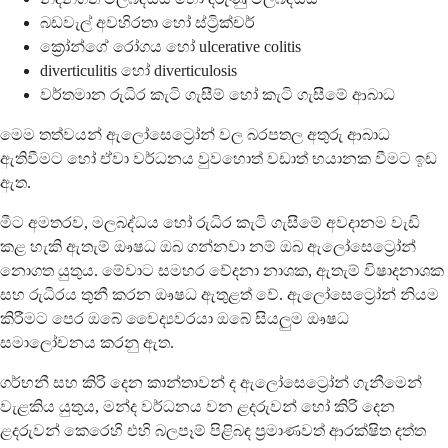
බඩවැල් අවහිරතා හෝ ස්ට්‍රික්චර්
ක්‍රෝන්ගේ රෝගය හෝ ulcerative colitis
diverticulitis හෝ diverticulosis
වර්තමාන රුධිර කැටි ගැසීම් හෝ කැටි ගැසීමේ ආබාධ
මෙම තත්වයන් ඇලෝසෙට්‍රෝන් වල බරපතල අතුරු ආබාධ
ඇතිවීමට හෝ ඒවා වර්ධනය වුවහොත් වඩාත් භයානක වීමට ඉඩ
ඇත.
මීට අමතරව, මලබද්ධය හෝ රුධිර කැටි ගැසීමේ අවදානම වැඩි
කළ හැකි ඇතැම් ඖෂධ ඔබ ගන්නවා නම් ඔබ ඇලෝසෙට්‍රෝන්
නොගත යුතුය. මේවාට සමහර වේදනා නාශක, ඇතැම් විෂාදනාශක
සහ රුධිරය තුනී කරන ඖෂධ ඇතුළත් වේ. ඇලෝසෙට්‍රෝන් නියම
කිරීමට පෙර ඔබේ වෛද්‍යවරයා ඔබේ සියලුම ඖෂධ
සමාලෝචනය කරනු ඇත.
ගර්භනී සහ කිරි දෙන කාන්තාවන් ද ඇලෝසෙට්‍රෝන් ගැනීමෙන්
වැළකිය යුතුය, මන්ද වර්ධනය වන ළදරුවන් හෝ කිරි දෙන
ළදරුවන් කෙරෙහි එහි බලපෑම් පිළිබඳ ප්‍රමාණවත් ආරක්ෂිත දත්ත