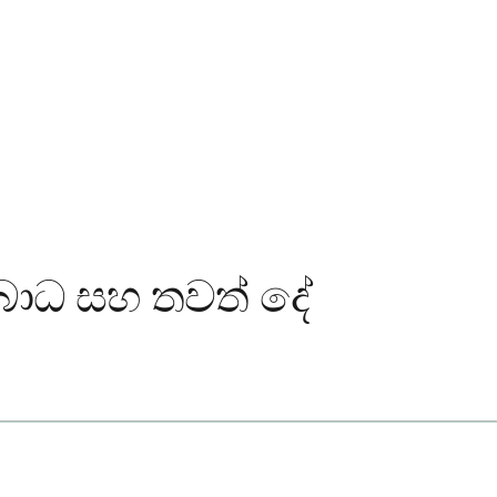
 ආබාධ සහ තවත් දේ