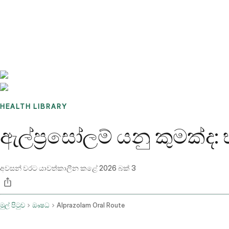
Benchmarks
Stories
FAQ
Sign up / Log in
HEALTH LIBRARY
ඇල්ප්‍රසෝලම් යනු කුමක්ද: 
අවසන් වරට යාවත්කාලීන කළේ
2026 බක් 3
මුල් පිටුව
ඖෂධ
Alprazolam Oral Route