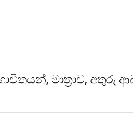
භාවිතයන්, මාත්‍රාව, අතුරු