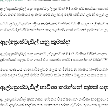
ඇල්ප්‍රොස්ටැඩිල් යනු ප්‍රොස්ටැග්ලැන්ඩින් E1 නම් ස්වාභාවික
විට, මෙම ඖෂධය ඇතැම් බරපතල හෘද දෝෂ සහිතව උපන් අලුත උපන් බ
මෙම ප්‍රබල ඖෂධය ක්‍රියා කරන්නේ ඩක්ටස් ධමනි ලෙස හැඳින්වෙන 
වෛද්‍යවරුන් ජීවිතාරක්ෂක හෘද සැත්කම් හෝ වෙනත් ප්‍රතිකාර 
ඇල්ප්‍රොස්ටැඩිල් යනු කුමක්ද?
ඇල්ප්‍රොස්ටැඩිල් යනු ප්‍රොස්ටැග්ලැන්ඩින් E1 හි මිනිසා විසින්
ද්‍රාවණයක් ලෙස වන අතර එය සෞඛ්‍ය සේවා සපයන්නන් විසින් IV
මෙම ඖෂධය වැසොඩිලේටර් ලෙස හැඳින්වෙන ඖෂධ කාණ්ඩයකට අයත් ව
යාම සඳහා වැදගත් මාර්ග විවෘතව තබා ගන්නා මෘදු සහායකයෙකු ල
ඇල්ප්‍රොස්ටැඩිල් භාවිතා කරන්නේ කුමක් සඳ
ඇල්ප්‍රොස්ටැඩිල් අභ්‍යන්තර මාර්ගය විශේෂයෙන් භාවිතා කරනුයේ
ඔබේ දරුවාගේ හදවත සහ පෙනහළු හරහා රුධිරය ගලා යන ආකාරයට 