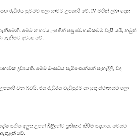
මට සහ රුධිරය සුමටව ගලා යාමට උපකාරී වේ. IV මගින් ලබා දෙන
 ගැනීමෙනි. මෙම නහරය උපතින් පසු ස්වභාවිකවම වැසී යයි, නමුත්
 ගැනීමට අවශ්‍ය වේ.
ස්වාභාවික ද්‍රව්‍යයකි. මෙම ඖෂධය පැමිණෙන්නේ පැහැදිලි, වඳ
කාරී වන බවයි. එය රුධිරය වැඩිපුරම යා යුතු ස්ථානයට ගලා
ෂ සහිත අලුත උපන් බිළිඳුන්ට ප්‍රතිකාර කිරීම සඳහාය. මෙයට
ඇතුළත් වේ.