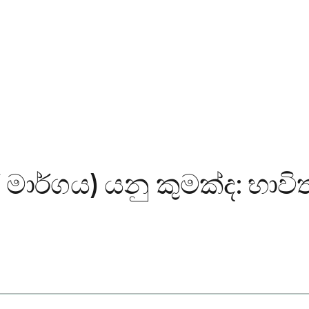
ර මාර්ගය) යනු කුමක්ද: භාවි