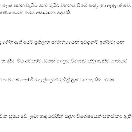
 යුතු ලෙස පහත වැටීම හෝ රුධිර වහනය වීමේ සංකූලතා ඇතුළත් වේ.
ීක්ෂණය සමඟ මෙය අසාමාන්‍ය දෙයකි.
ද රෝග ඇති අයට ප්‍රතිලාභ සාමාන්‍යයෙන් අවදානම් ඉක්මවා යන
විය හැකිය. මීට අමතරව, ධමනි නාලය විවෘතව තබා ගැනීම හානිකර
 නම් බොහෝ විට ඇල්ප්‍රොස්ටැඩිල් ලබා ගත හැකිය. ඔබේ
ා වන සූත්‍රය වේ. ළමා හෘද රෝගීන් සඳහා විශේෂයෙන් සකස් කර ඇති