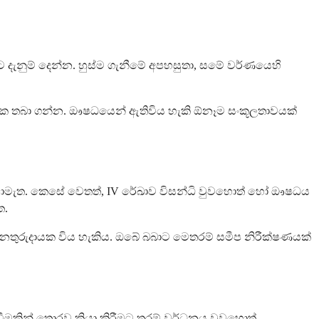
 දැනුම් දෙන්න. හුස්ම ගැනීමේ අපහසුතා, සමේ වර්ණයෙහි
 මතක තබා ගන්න. ඖෂධයෙන් ඇතිවිය හැකි ඕනෑම සංකූලතාවයක්
යෙන් නොමැත. කෙසේ වෙතත්, IV රේඛාව විසන්ධි වුවහොත් හෝ ඖෂධය
ත.
ට අනතුරුදායක විය හැකිය. ඔබේ බබාට මෙතරම් සමීප නිරීක්ෂණයක්
ීමකින් තොරව ක්‍රියා කිරීමට තරම් වර්ධනය වුවහොත්