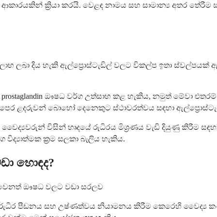
එකම ආකාරයකින් ක්‍රියා කරයි. වෙළඳ නාමය සහ සාමාන්‍ය අතර තේර
තිලාභ ලබා දිය හැකි ඇල්ප්‍රොස්ටැඩිල් වලට විකල්ප ඉතා ස්වල්
නත් prostaglandin ඖෂධ වර්ග උත්සාහ කළ හැකිය, නමුත් මේවා එත
 පෙර ළදරුවන් බොහෝ දෙනෙකුට ස්ථාවරත්වය සඳහා ඇල්ප්‍රොස්ටැඩි
 වෛද්‍යවරුන් විසින් හෘදයේ රුධිරය මිශ්‍රණය වැඩි දියුණු කිරීම 
විද්‍යාත්මක ක්‍රම සලකා බැලිය හැකිය.
 වඩා හොඳද?
ිල් වෙනත් ඖෂධ වලට වඩා සරලව
ම, රුධිර පීඩනය සහ උෂ්ණත්වය නියාමනය කිරීම කෙරෙහි වෛද්‍ය