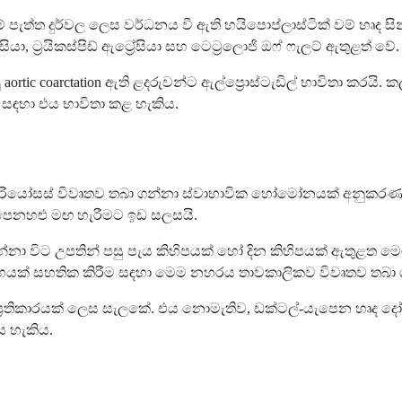
්ත දුර්වල ලෙස වර්ධනය වී ඇති හයිපොප්ලාස්ටික් වම් හෘද සින්ඩ
ා, ට්‍රයිකස්පිඩ් ඇට්‍රේසියා සහ ටෙට්‍රලොජි ඔෆ් ෆැලට් ඇතුළත් වේ.
aortic coarctation ඇති ළදරුවන්ට ඇල්ප්‍රොස්ටැඩිල් භාවිතා කරයි.
සඳහා එය භාවිතා කළ හැකිය.
 ආටීරියෝසස් විවෘතව තබා ගන්නා ස්වාභාවික හෝමෝනයක් අනුකරණය 
ෙනහළු මඟ හැරීමට ඉඩ සලසයි.
න්නා විට උපතින් පසු පැය කිහිපයක් හෝ දින කිහිපයක් ඇතුළත 
වාහයක් සහතික කිරීම සඳහා මෙම නහරය තාවකාලිකව විවෘතව තබා ග
ප්‍රතිකාරයක් ලෙස සැලකේ. එය නොමැතිව, ඩක්ටල්-යැපෙන හෘද දෝ
ය හැකිය.