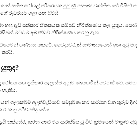
 හැකියාවන් සහිත රෝහල් පරිසරයක පුහුණු සෞඛ්‍ය වෘත්තිකයන් විස
ාගේ රුධිරයට ගලා යන බවයි.
ා හෘද දැඩි සත්කාර ඒකකයක සමීපව නිරීක්ෂණය කළ යුතුය. සෞ
ඔක්සිජන් මට්ටම අඛණ්ඩව නිරීක්ෂණය කරනු ඇත.
රවේශමෙන් ගණනය කෙරේ. වෛද්‍යවරුන් සාමාන්‍යයෙන් ඉතා අඩු මාත
 කරයි.
යුතුද?
 හෘද රෝගය සහ ප්‍රතිකාර සැලැස්ම අනුව බෙහෙවින් වෙනස් වේ. සම
 හැකිය.
්‍යයෙන් ශල්‍යකර්ම අලුත්වැඩියාව සම්පූර්ණ කර සාර්ථක වන තුරුම 
තිකාර කාල පරිච්ඡේදයන්ය.
ි තක්සේරු කරන අතර එය ආරක්ෂිත වූ විට ක්‍රමයෙන් මාත්‍රාව 