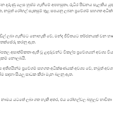
්‍ය වන දරුණු ලෙස හුස්ම ගැනීමේ අපහසුතා, රුධිර පීඩනය සැලකිය
 හැක, නමුත් රෝහල් සැකසුම් තුළ සපයනු ලබන ප්‍රවේශම් සහගත අධ
්ටැඩිල් ලබා ගැනීමට නොහැකි වේ, මන්ද ජීවිතයට තර්ජනයක් වන හෘ
් තක්සේරු කරනු ඇත.
පතල අසාත්මිකතා ඇති වූ ළදරුවන්ට විකල්ප ප්‍රවේශයන් අවශ්‍ය 
ුසුකම් නොලබයි.
ශයින්ම ප්‍රවේශම් සහගත අධීක්ෂණයක් අවශ්‍ය වේ, නමුත් අවශ්‍ය
රීම සඳහා සියලු සාධක කිරා මැන බලනු ඇත.
යන වෙළඳ නාමය යටතේ ලබා ගත හැකි අතර, එය රෝහල්වල බහුලව භාවිත