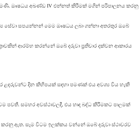
ින් පමණි. ඖෂධය අඛණ්ඩ IV එන්නත් කිරීමක් මගින් පරිපාලනය කරනු
ඛ්‍ය සේවා සපයන්නන් මෙම ඖෂධය ලබා ගන්නා අතරතුර ඔබේ
්‍රාවකින් ආරම්භ කරන්නේ ඔබේ දරුවා ප්‍රතිචාර දක්වන ආකාරය
හර ළදරුවන්ට දින කිහිපයක් සඳහා පමණක් එය අවශ්‍ය විය හැකි
දිගටම පවතී. සමහර අවස්ථාවලදී, එය හෘද බද්ධ කිරීමකට පාලමක්
අඩු කරනු ඇත. සෑම විටම ඉලක්කය වන්නේ ඔබේ දරුවා ස්ථාවරව