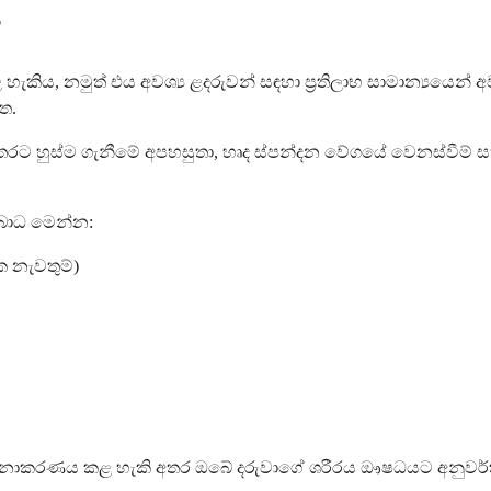
?
හැකිය, නමුත් එය අවශ්‍ය ළදරුවන් සඳහා ප්‍රතිලාභ සාමාන්‍යයෙන්
ත.
රට හුස්ම ගැනීමේ අපහසුතා, හෘද ස්පන්දන වේගයේ වෙනස්වීම් 
ආබාධ මෙන්න:
ක නැවතුම්)
ළමනාකරණය කළ හැකි අතර ඔබේ දරුවාගේ ශරීරය ඖෂධයට අනුවර්ත