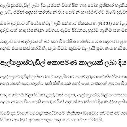
ඇල්ප්‍රොස්ටැඩිල් ලබා දිය යුත්තේ විශේෂිත හෘද රෝග ප්‍රතිකාර
ලැබේ, එයින් අදහස් කරන්නේ එය සෙමින් හා ස්ථාවරව ඔබේ දරුව
ඔබේ දරුවාට නියෝනේටල් දැඩි සත්කාර ඒකකයක (NICU) හෝ ළම
දරුවාගේ හෘද ස්පන්දන වේගය, රුධිර පීඩනය, හුස්ම ගැනීම සහ 
මාත්‍රාව ඔබේ දරුවාගේ බර සහ විශේෂිත තත්ත්වය මත පදනම්ව ප්‍
අනුව එය සකස් කරමිනි, සෑම විටම කුඩාම ඵලදායී ප්‍රමාණය භාවිතා
ඇල්ප්‍රොස්ටැඩිල් කොපමණ කාලයක් ලබා දිය 
ඇල්ප්‍රොස්ටැඩිල් ප්‍රතිකාරයේ කාලසීමාව ඔබේ දරුවාගේ නිශ්චිත
අතර තවත් සමහරුන්ට සති කිහිපයක් හෝ මාස ගණනක් අවශ්‍ය විය
හෘද සැත්කම් බලා සිටින ළදරුවන් සඳහා, ඇල්ප්‍රොස්ටැඩිල් සාමාන
ලෙස අවශ්‍ය විය හැකි අතර, එයින් අදහස් කරන්නේ දිගු කාලීන ප්‍ර
ඔබේ දරුවාගේ වෛද්‍ය කණ්ඩායම නිතිපතා ඖෂධය තවමත් අවශ්‍යදැය
සිටින අතරතුර අවශ්‍ය කාලය සඳහා එය භාවිතා කිරීමයි.