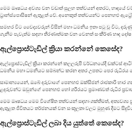
මෙම ඖෂධය අවශ්‍ය වන වඩාත් සුලභ තත්වයන් අතරට, හෘදයේ වම් පැත
ට්‍රාන්ස්පොසිෂන් ඇතුළත් වේ. අනෙකුත් තත්වයන්ට පෙනහළු ඇට්‍රේසිය
සමහර විට වෛද්‍යවරුන් විසින් මහා ධමනිය ඉතා පටු වූ විට, දරුණු 
ගැනීම පැවැත්ම සඳහා තීරණාත්මක වන වෙනත් සංකීර්ණ හෘද දෝෂ 
ඇල්ප්‍රොස්ටැඩිල් ක්‍රියා කරන්නේ කෙසේද?
ඇල්ප්‍රොස්ටැඩිල් ක්‍රියා කරන්නේ කලලරූපී වර්ධනයේදී ඩක්ටස්
ධමනිය මහා ධමනියට සම්බන්ධ කරන අතර උපතට පෙර රුධිරය ප
සාමාන්‍යයෙන්, ඔබේ දරුවාගේ පෙනහළු ඔක්සිජන් රාජකාරි භාර ග
ළදරුවන්ට ඔවුන්ගේ පෙනහළු හෝ ශරීරයට ප්‍රමාණවත් රුධිර ප්‍ර
මෙම ඖෂධය මෙම විශේෂිත තත්වයන් සඳහා ශක්තිමත්, අත්‍යවශ්‍ය 
ඇතුළත ජීවිතයට තර්ජනයක් වන සංකූලතා වලට මුහුණ දීමට සිදුවි
ඇල්ප්‍රොස්ටැඩිල් ලබා දිය යුත්තේ කෙසේද?