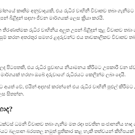
 හෝමෝනයේ කෘතිම අනුවාදයකි, එය රුධිර වාහිනී විවෘතව තබා ගැනී
ිළිඳුන් සඳහා ජීවන මාර්ගයක් ලෙස ක්‍රියා කරයි.
තීරණාත්මක රුධිර වාහිනිය අලුත උපන් බිළිඳුන් තුළ විවෘතව තබා
සැලසුම් කරන අතරතුර සමහර ළදරුවන්ට එය තාවකාලිකව විවෘතව තබා
 සාදන ලද පිටපතකි, එය රුධිර ප්‍රවාහය නියාමනය කිරීමට උපකාරී වන 
 මාර්ගයක් හරහා ඔබේ දරුවාගේ රුධිරයට කෙලින්ම ලබා දෙයි.
ේ, එයින් අදහස් කරන්නේ එය රුධිර වාහිනී පුළුල් කිරීමට උප
ෙස සිතන්න.
හාද?
 ඩක්ටස් ධමනි විවෘතව තබා ගැනීම මත රඳා පවතින සංජානනීය හෘද දෝ
බලපාන බරපතල නමුත් ප්‍රතිකාර කළ හැකි තත්වයන් කිහිපයක් 