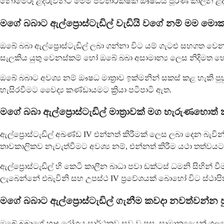
නොමේරූ ළදරුවන්ට මෙම ජීවිතාරක්ෂක ඖෂධය පූර්ණ කාලීන ළදර
මගේ බබාට ඇල්ප්‍රොස්ටැඩිල් වැඩියි වගේ නම් මම ම
ඔබේ බබා ඇල්ප්‍රොස්ටැඩිල් ලබා ගන්නා විට යම් ගැටළු සහගත ව
සැලකිය යුතු වෙනස්කම් හෝ ඔබේ බබා අසාමාන්‍ය ලෙස නිදිමත හ
ඔබේ බබාට අවශ්‍ය නම් ඖෂධ මාත්‍රාව ඉක්මනින් සකස් කළ හැකි
හැසිරවීමට වෛද්‍ය කණ්ඩායමට ක්‍රියා පටිපාටි ඇත.
මගේ බබා ඇල්ප්‍රොස්ටැඩිල් මාත්‍රාවක් මග හැරුණහොත් ක
ඇල්ප්‍රොස්ටැඩිල් අඛණ්ඩ IV එන්නත් කිරීමක් ලෙස ලබා දෙන බැවි
තාවකාලිකව නැවැත්වීමට අවශ්‍ය නම්, එන්නත් කිරීම යථා තත්වයට 
ඇල්ප්‍රොස්ටැඩිල් හි කෙටි කාලීන බාධා පවා ඩක්ටස් ධමනි සිහි
ලැබෙන්නේ එබැවිනි සහ උපස්ථ IV ප්‍රවේශයක් බොහෝ විට ස්ථාපි
මගේ බබාට ඇල්ප්‍රොස්ටැඩිල් ගැනීම කවදා නවත්වන්න ප
ඔබේ බබාගේ හෘද රෝගය සාර්ථකව සුව වූ පසු, සාමාන්‍යයෙන් ශල්‍