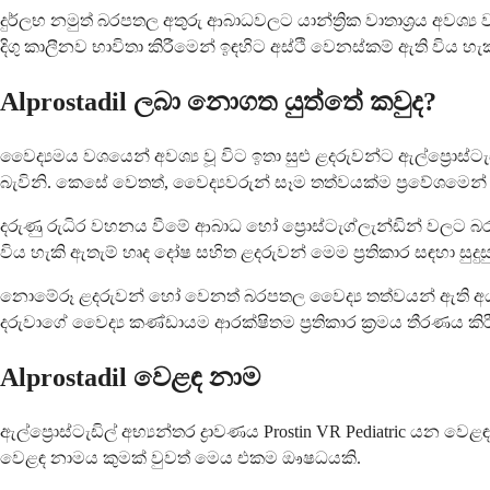
දුර්ලභ නමුත් බරපතල අතුරු ආබාධවලට යාන්ත්‍රික වාතාශ්‍රය අවශ
දිගු කාලීනව භාවිතා කිරීමෙන් ඉඳහිට අස්ථි වෙනස්කම් ඇති විය
Alprostadil ලබා නොගත යුත්තේ කවුද?
වෛද්‍යමය වශයෙන් අවශ්‍ය වූ විට ඉතා සුළු ළදරුවන්ට ඇල්ප්‍රොස
බැවිනි. කෙසේ වෙතත්, වෛද්‍යවරුන් සෑම තත්වයක්ම ප්‍රවේශමෙන
දරුණු රුධිර වහනය වීමේ ආබාධ හෝ ප්‍රොස්ටැග්ලැන්ඩින් වලට බර
විය හැකි ඇතැම් හෘද දෝෂ සහිත ළදරුවන් මෙම ප්‍රතිකාර සඳහා සුද
නොමේරූ ළදරුවන් හෝ වෙනත් බරපතල වෛද්‍ය තත්වයන් ඇති අය අති
දරුවාගේ වෛද්‍ය කණ්ඩායම ආරක්ෂිතම ප්‍රතිකාර ක්‍රමය තීරණය කි
Alprostadil වෙළඳ නාම
ඇල්ප්‍රොස්ටැඩිල් අභ්‍යන්තර ද්‍රාවණය Prostin VR Pediatric 
වෙළඳ නාමය කුමක් වුවත් මෙය එකම ඖෂධයකි.