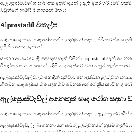
ඇල්ප්‍රොස්ටැඩිල් හි සාමාන්‍ය අනුවාදයන් ද ඇති අතර හරියටම 
ඔවුන්ගේ ෆාමසි මනාපයන් මත ය.
Alprostadil විකල්ප
නාලිකා-යැපෙන හෘද දෝෂ සහිත ළදරුවන් සඳහා, ජීවිතාරක්ෂක ප්‍ර
ප්‍රමිතිය ලෙස සැලකේ.
සමහර අවස්ථාවලදී, වෛද්‍යවරුන් විසින් epoprostenol වැනි වෙ
විකල්පය සාමාන්‍යයෙන් හදිසි හෘද සැත්කම් වන නමුත් සැත්කමකට
ඇල්ප්‍රොස්ටැඩිල් වලට හොඳින් ප්‍රතිචාර නොදක්වන ළදරුවන් සඳහා,
නිශ්චිත හෘද දෝෂය මත පදනම්ව වෙනත් අන්තර් ක්‍රියාකාරී හෘද රෝග 
ඇල්ප්‍රොස්ටැඩිල් අනෙකුත් හෘද රෝග සඳහා
නාලිකා-යැපෙන හෘද දෝෂ සහිත ළදරුවන් සඳහා, ඇල්ප්‍රොස්ටැඩ
ඇල්ප්‍රොස්ටැඩිල් ලබා ගන්නා නොමේරූ ළදරුවන්ගේ හුස්ම ගැනී