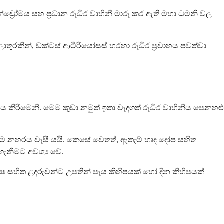
්‍රෝමය සහ ප්‍රධාන රුධිර වාහිනී මාරු කර ඇති මහා ධමනි වල
 කලාතුරකින්, ඩක්ටස් ආටීරියෝසස් හරහා රුධිර ප්‍රවාහය පවත්වා
කිරීමෙනි. මෙම කුඩා නමුත් ඉතා වැදගත් රුධිර වාහිනිය පෙනහළු
මෙම නහරය වැසී යයි. කෙසේ වෙතත්, ඇතැම් හෘද දෝෂ සහිත
ැනීමට අවශ්‍ය වේ.
ෂ සහිත ළදරුවන්ට උපතින් පැය කිහිපයක් හෝ දින කිහිපයක්