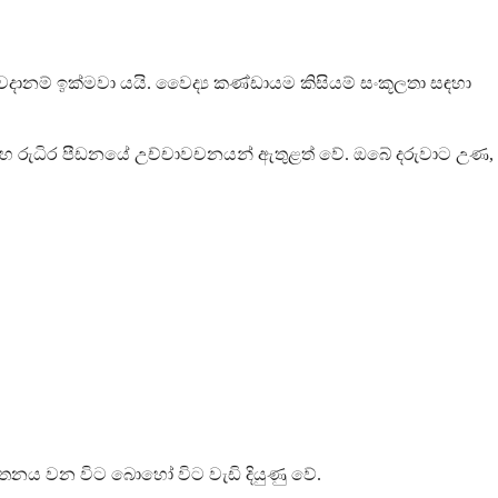
 අවදානම් ඉක්මවා යයි. වෛද්‍ය කණ්ඩායම කිසියම් සංකූලතා සඳහා
සහ රුධිර පීඩනයේ උච්චාවචනයන් ඇතුළත් වේ. ඔබේ දරුවාට උණ,
නය වන විට බොහෝ විට වැඩි දියුණු වේ.