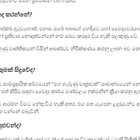
ුවන්ට මෙන් ප්‍රයෝජන ගත හැකිය.
ොකද කරන්නේ?
ෙනස්කම් දුටුවහොත්, වහාම ඔබේ බබාගේ හෙදියට හෝ වෛද්‍යවරයාට
ෝ ප්‍රතිචාර නොදක්වන්නේ නම් ඔබට කරදර විය හැකි සලකුණු වේ.
 පුහුණු වෘත්තිකයන් විසින් අඛණ්ඩව නිරීක්ෂණය කරනු ලබන බව
ුමක් සිදුවේද?
න්, සාම්ප්‍රදායික අර්ථයෙන් “මග හැරුණු මාත්‍රාවක්” සාමාන්‍ය
පත් කිරීම සඳහා වෛද්‍ය කාර්ය මණ්ඩලය ඉක්මනින් ක්‍රියා කරනු ඇ
න් වීම ආරම්භ වීමට හේතු විය හැකි අතර, එය මත යැපෙන ළදරුවන්
ත වන්නේ එබැවිනි.
ුළුවන්ද?
යකර්මයක් මගින් හෝ ඔවුන්ගේ හදවත විවෘත ඩක්ටස් ධමනි සිහින් ව