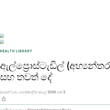
Benchmarks
Stories
FAQ
Sign up / Log in
HEALTH LIBRARY
ඇල්ප්‍රොස්ටැඩිල් (අභ්‍යන්ත
සහ තවත් දේ
අවසන් වරට යාවත්කාලීන කළේ
2026 බක් 3
මුල් පිටුව
ඖෂධ
Alprostadil Intravenous Route