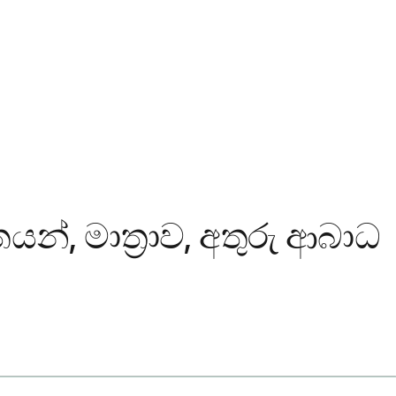
තයන්, මාත්‍රාව, අතුරු ආබාධ