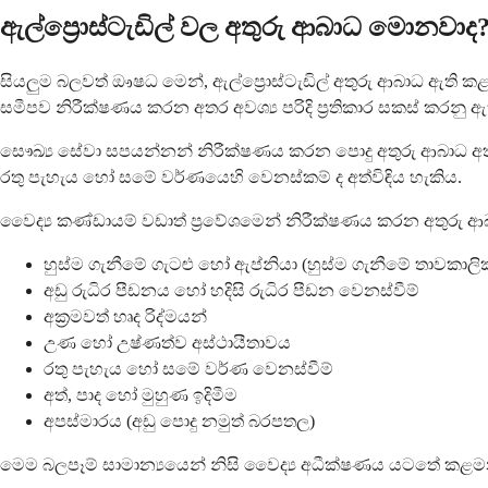
ඇල්ප්‍රොස්ටැඩිල් වල අතුරු ආබාධ මොනවාද
සියලුම බලවත් ඖෂධ මෙන්, ඇල්ප්‍රොස්ටැඩිල් අතුරු ආබාධ ඇති කළ 
සමීපව නිරීක්ෂණය කරන අතර අවශ්‍ය පරිදි ප්‍රතිකාර සකස් කරනු ඇ
සෞඛ්‍ය සේවා සපයන්නන් නිරීක්ෂණය කරන පොදු අතුරු ආබාධ අත
රතු පැහැය හෝ සමේ වර්ණයෙහි වෙනස්කම් ද අත්විඳිය හැකිය.
වෛද්‍ය කණ්ඩායම් වඩාත් ප්‍රවේශමෙන් නිරීක්ෂණය කරන අතුරු 
හුස්ම ගැනීමේ ගැටළු හෝ ඇප්නියා (හුස්ම ගැනීමේ තාවකාලි
අඩු රුධිර පීඩනය හෝ හදිසි රුධිර පීඩන වෙනස්වීම්
අක්‍රමවත් හෘද රිද්මයන්
උණ හෝ උෂ්ණත්ව අස්ථායීතාවය
රතු පැහැය හෝ සමේ වර්ණ වෙනස්වීම්
අත්, පාද හෝ මුහුණ ඉදිමීම
අපස්මාරය (අඩු පොදු නමුත් බරපතල)
මෙම බලපෑම් සාමාන්‍යයෙන් නිසි වෛද්‍ය අධීක්ෂණය යටතේ ක