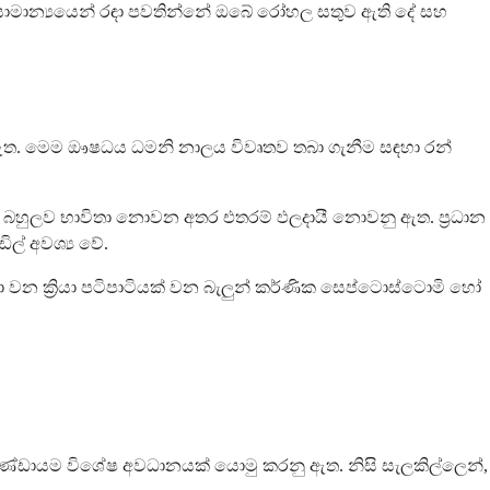
ීම සාමාන්‍යයෙන් රඳා පවතින්නේ ඔබේ රෝහල සතුව ඇති දේ සහ
පයක් ඇත. මෙම ඖෂධය ධමනි නාලය විවෘතව තබා ගැනීම සඳහා රන්
රම් බහුලව භාවිතා නොවන අතර එතරම් ඵලදායී නොවනු ඇත. ප්‍රධාන
ල් අවශ්‍ය වේ.
සඳහා වන ක්‍රියා පටිපාටියක් වන බැලුන් කර්ණික සෙප්ටොස්ටොමි හෝ
 කණ්ඩායම විශේෂ අවධානයක් යොමු කරනු ඇත. නිසි සැලකිල්ලෙන්,