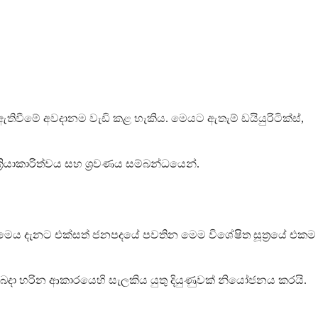
වීමේ අවදානම වැඩි කළ හැකිය. මෙයට ඇතැම් ඩයියුරිටික්ස්,
රියාකාරිත්වය සහ ශ්‍රවණය සම්බන්ධයෙන්.
මෙය දැනට එක්සත් ජනපදයේ පවතින මෙම විශේෂිත සූත්‍රයේ එකම
ෙදා හරින ආකාරයෙහි සැලකිය යුතු දියුණුවක් නියෝජනය කරයි.