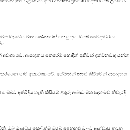
ියා ගොඩනැගීම වළක්වන අතර අනාගත ප්‍රතිකාර සඳහා ඔබේ උපාංගය
කුට මෙම ඖෂධය මාස ගණනාවක් ගත යුතුය. ඔබේ වෛද්‍යවරයා
ිය.
ෙන් අවශ්‍ය වේ. ආසාදනය කෙතරම් හොඳින් ප්‍රතිචාර දක්වනවාද යන්න
ම කරගෙන යාම අත්‍යවශ්‍ය වේ. ඉක්මනින් නතර කිරීමෙන් ආසාදනය
 ඔබට අත්විඳිය හැකි කිසියම් අතුරු ආබාධ මත පදනම්ව නිවැරදි
සිටිති. ඔබ ඖෂධය කෙලින්ම ඔබේ පෙනහළු වලට ආශ්වාස කරන