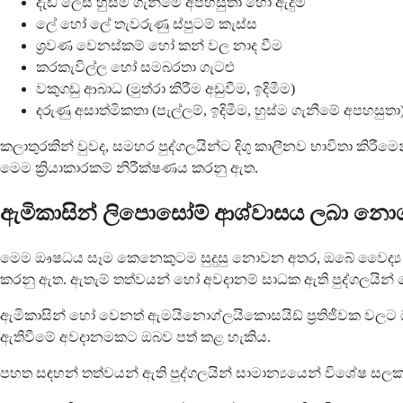
දැඩි ලෙස හුස්ම ගැනීමේ අපහසුතා හෝ ඇදුම
ලේ හෝ ලේ තැවරුණු ස්පුටම් කැස්ස
ශ්‍රවණ වෙනස්කම් හෝ කන් වල නාද වීම
කරකැවිල්ල හෝ සමබරතා ගැටළු
වකුගඩු ආබාධ (මුත්රා කිරීම අඩුවීම, ඉදිමීම)
දරුණු අසාත්මිකතා (පැල්ලම්, ඉදිමීම, හුස්ම ගැනීමේ අපහසුතා
කලාතුරකින් වුවද, සමහර පුද්ගලයින්ට දිගු කාලීනව භාවිතා කිරීම
මෙම ක්‍රියාකාරකම් නිරීක්ෂණය කරනු ඇත.
ඇමිකාසින් ලිපොසෝම් ආශ්වාසය ලබා නොග
මෙම ඖෂධය සෑම කෙනෙකුටම සුදුසු නොවන අතර, ඔබේ වෛද්‍ය ඉත
කරනු ඇත. ඇතැම් තත්වයන් හෝ අවදානම් සාධක ඇති පුද්ගලයින් මෙ
ඇමිකාසින් හෝ වෙනත් ඇමයිනොග්ලයිකොසයිඩ් ප්‍රතිජීවක වලට ඔ
ඇතිවීමේ අවදානමකට ඔබව පත් කළ හැකිය.
පහත සඳහන් තත්වයන් ඇති පුද්ගලයින් සාමාන්‍යයෙන් විශේෂ සලකා 