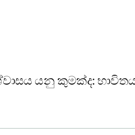
ාසය යනු කුමක්ද: භාවිතයන්