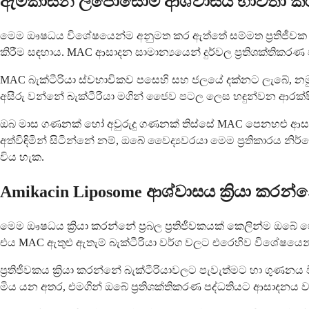
ඇමිකාසින් ලිපොසෝම් ආශ්වාසය භාවිතා ක
මෙම ඖෂධය විශේෂයෙන්ම අනුමත කර ඇත්තේ සම්මත ප්‍රතිජීවක ප්‍ර
කිරීම සඳහාය. MAC ආසාදන සාමාන්‍යයෙන් දුර්වල ප්‍රතිශක්තිකරණ
MAC බැක්ටීරියා ස්වභාවිකව පසෙහි සහ ජලයේ දක්නට ලැබේ, නමු
අසීරු වන්නේ බැක්ටීරියා මගින් ජෛව පටල ලෙස හඳුන්වන ආරක්ෂිත
ඔබ මාස ගණනක් හෝ අවුරුදු ගණනක් තිස්සේ MAC පෙනහළු ආසා
අත්විඳිමින් සිටින්නේ නම්, ඔබේ වෛද්‍යවරයා මෙම ප්‍රතිකාරය න
විය හැක.
Amikacin Liposome ආශ්වාසය ක්‍රියා කර
මෙම ඖෂධය ක්‍රියා කරන්නේ ප්‍රබල ප්‍රතිජීවකයක් කෙලින්ම ඔබ
එය MAC ඇතුළු ඇතැම් බැක්ටීරියා වර්ග වලට එරෙහිව විශේෂයෙන්
ප්‍රතිජීවකය ක්‍රියා කරන්නේ බැක්ටීරියාවලට පැවැත්මට හා ගුණනය ව
මිය යන අතර, එමගින් ඔබේ ප්‍රතිශක්තිකරණ පද්ධතියට ආසාදනය ව