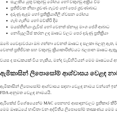
සැලකිය යුතු වකුගඩු රෝගය හෝ වකුගඩු අක්‍රිය වීම
ප්‍රතිජීවක නිසා ශ්‍රවණ ගැටළු හෝ පෙර ශ්‍රවණාබාධ
දරුණු ඇදුම හෝ ප්‍රතික්‍රියාශීලී ශ්වසන රෝගය
ගැබ් ගැනීම හෝ මව්කිරි දීම
මයස්තීනියා ග්‍රැවිස් හෝ වෙනත් ස්නායු මාංශ පේශි ආබාධ
නෙබියුලයිස් කරන ලද ඖෂධ වලට පෙර දරුණු ප්‍රතික්‍රියා
ඔබේ වෛද්‍යවරයා ඔබ ගන්නා වෙනත් ඖෂධ ද සලකා බලනු ඇත, මන්
වෙනත් ප්‍රතිජීවක සහ වකුගඩු ක්‍රියාකාරිත්වයට බලපාන ඖෂධ ඇතු
වයස ද සාධකයක් විය හැකිය, මන්ද වැඩිහිටියන් මෙම ඖෂධයේ අතු
ඇමිකාසින් ලිපොසෝම් ආශ්වාසය වෙළඳ නා
ඇමිකාසින් ලිපොසෝම් ආශ්වාසය සඳහා වෙළඳ නාමය වන්නේ ඉන්ස
FDA-අනුමත වෙළඳ නාමයයි.
ඇරිකේස් විශේෂයෙන්ම MAC පෙනහළු ආසාදනවලට ප්‍රතිකාර කිරීම
මෙම ඖෂධයේ භාවිතා වන අද්විතීය ලිපොසෝම් තාක්‍ෂණය මෙම වෙ