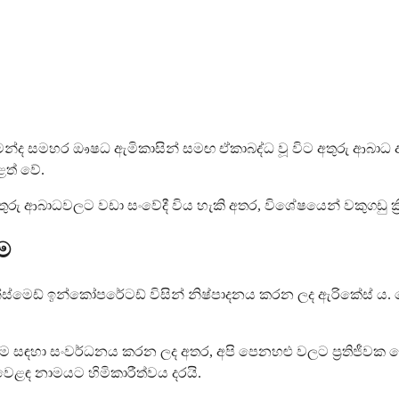
ද සමහර ඖෂධ ඇමිකාසින් සමඟ ඒකාබද්ධ වූ විට අතුරු ආබාධ ඇති
ළත් වේ.
රු ආබාධවලට වඩා සංවේදී විය හැකි අතර, විශේෂයෙන් වකුගඩු ක්‍
ම
්මෙඩ් ඉන්කෝපරේටඩ් විසින් නිෂ්පාදනය කරන ලද ඇරිකේස් ය. 
 සඳහා සංවර්ධනය කරන ලද අතර, අපි පෙනහළු වලට ප්‍රතිජීවක බ
ළඳ නාමයට හිමිකාරීත්වය දරයි.