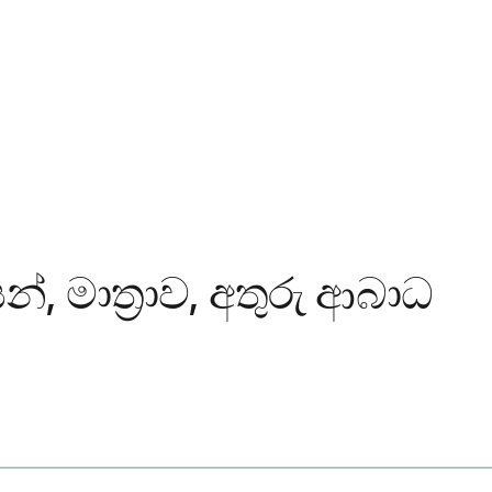
, මාත්‍රාව, අතුරු ආබාධ