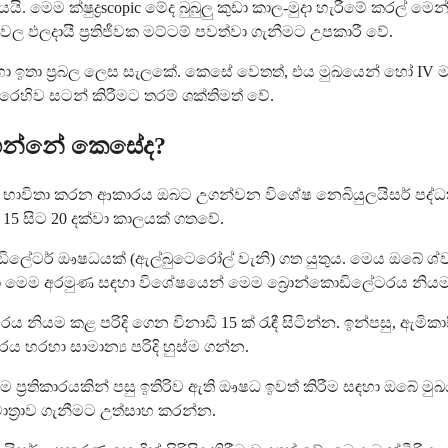
ෙම ක්ෂුද්‍රscopic මේද බුබුලු කුඩා කාල-මුදා හැරීමේ කරල් මෙන් 
වල ඵලදායී ප්‍රතිජීවක මට්ටම් පවත්වා ගැනීමට උපකාරී වේ.
ඉතා ප්‍රබල ලෙස සැලකේ. කෙසේ වෙතත්, එය මුඛයෙන් හෝ IV මගි
ෙහිව සටන් කිරීමට තරම් ශක්තිමත් වේ.
 ගන්නේ කෙසේද?
 භාවිතා කරන ආකාරය ඔබට උගන්වන විශේෂ නෙබියුලයිසර් පද්ධත
 15 සිට 20 දක්වා කාලයක් ගතවේ.
ඩිලේටර් ඖෂධයක් (ඇල්බුටෙරෝල් වැනි) ගත යුතුය. මෙය ඔබේ ශ්ව
යා මෙම අරමුණ සඳහා විශේෂයෙන් මෙම බ්‍රොන්කොඩිලේටරය නිය
ටරය නියම කළ පරිදි ගෙන විනාඩි 15 ක් රැඳී සිටින්න. ඉන්පසු, ඇම
 හරහා සාමාන්‍ය පරිදි හුස්ම ගන්න.
්‍රතිකාරයකින් පසු ඉතිරිව ඇති ඖෂධ ඉවත් කිරීම සඳහා ඔබේ මුඛ
්‍රාව ගැනීමට උත්සාහ කරන්න.