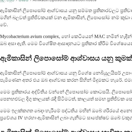
ඇමිකාසින් ලිපොසෝම් ආශ්වාසය යනු සම්මත ප්‍රතිකාරවලට ප්‍
මගින් බලවත් ප්‍රතිජීවකයක් වන ඇමිකාසින්, ලිපොසෝම නම් කුඩ
වේ.
Mycobacterium avium complex, හෝ කෙටියෙන් MAC නමින් හැඳි
ඔබ අසා ඇති. මෙම විශේෂිත ආසාදනයට ප්‍රතිකාර කිරීම විශේෂයෙ
ඇමිකාසින් ලිපොසෝම් ආශ්වාසය යනු කුමක්
ඇමිකාසින් ලිපොසෝම් ආශ්වාසය යනු විශේෂ නෙබියුලයිසර් උපා
පැමිණෙන අතර එය ඔබ ආශ්වාස කරන සිහින් මීදුමකට හැරේ. එමගි
මෙම ප්‍රතිකාරය අද්විතීය වන්නේ ලිපොසෝම කොටසයි. ලිපොසෝම 
පෙනහළුවල දිගු කාලයක් රැඳී සිටීමටත්, කාලයත් සමඟ ප්‍රතිජීවක
මෙම ඉලක්කගත බෙදා හැරීමේ පද්ධතිය මඟින් ඔබේ ශරීරයේ අනෙකු
ප්‍රවේශය IV හරහා ඇමිකාසින් ලබා ගැනීමට සාපේක්ෂව ඔබේ වකුගඩු