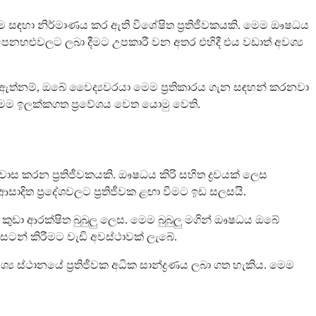
 සඳහා නිර්මාණය කර ඇති විශේෂිත ප්‍රතිජීවකයකි. මෙම ඖෂධය
ෙනහළුවලට ලබා දීමට උපකාරී වන අතර එහිදී එය වඩාත් අවශ්‍ය
 ඇත්නම්, ඔබේ වෛද්‍යවරයා මෙම ප්‍රතිකාරය ගැන සඳහන් කරනවා
මෙම ඉලක්කගත ප්‍රවේශය වෙත යොමු වෙති.
කරන ප්‍රතිජීවකයකි. ඖෂධය කිරි සහිත ද්‍රවයක් ලෙස
ිත ප්‍රදේශවලට ප්‍රතිජීවක ළඟා වීමට ඉඩ සලසයි.
ඩා ආරක්ෂිත බුබුලු ලෙස. මෙම බුබුලු මගින් ඖෂධය ඔබේ
 සටන් කිරීමට වැඩි අවස්ථාවක් ලැබේ.
ස්ථානයේ ප්‍රතිජීවක අධික සාන්ද්‍රණය ලබා ගත හැකිය. මෙම