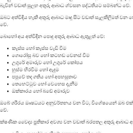
බැවින් වඩාත් සුලභ අතුරු ආබාධ ශ්වසන පද්ධතියට සම්බන්ධ වේ.
ඔබට අත්විඳිය හැකි අතුරු ආබාධ මෘදු සිට වඩාත් සැලකිලිමත් ව
වේ.
බොහෝ අය අත්විඳින පොදු අතුරු ආබාධ ඇතුළත් වේ:
කැස්ස හෝ කැස්ස වැඩි වීම
ගොරෝසු බව හෝ කටහඬ වෙනස් වීම
උගුරේ අමාරුව හෝ උගුරේ කෝපය
හුස්ම හිරවීම හෝ ඇදුම
පපුවේ තද ගතිය හෝ අපහසුතාව
තෙහෙට්ටුව හෝ වෙහෙස දැනීම
ඔක්කාරය හෝ බඩේ අමාරුව
ඔබේ ශරීරය ඖෂධයට අනුවර්තනය වන විට, විශේෂයෙන් ඔබ එක් එ
වේ.
ක්ෂණික වෛද්‍ය ප්‍රතිකාර අවශ්‍ය වන වඩාත් බරපතල අතුරු ආබාධ 