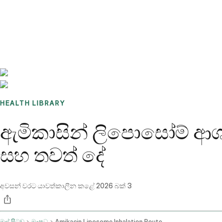
Benchmarks
Stories
FAQ
Sign up / Log in
HEALTH LIBRARY
ඇමිකාසින් ලිපොසෝම් ආශ්ව
සහ තවත් දේ
අවසන් වරට යාවත්කාලීන කළේ
2026 බක් 3
මුල් පිටුව
ඖෂධ
Amikacin Liposome Inhalation Route