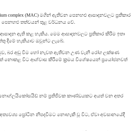
avium complex (MAC) මගින් ඇතිවන පෙනහළු ආසාදනවලට ප්‍රතිකාර
තැම් පෙනහළු තත්වයන් තුළ වර්ධනය වේ.
ආසාදන ඇති කළ හැකිය. මෙම ආසාදනවලට ප්‍රතිකාර කිරීම ඉතා
තු දීමේ හැකියාව ඔවුන්ට ලැබේ.
ටුව, බර අඩු වීම හෝ නැවත ඇතිවන උණ වැනි රෝග ලක්ෂණ
 ඉවත් නොකළ විට ආශ්වාස කිරීමේ ක්‍රමය විශේෂයෙන් ප්‍රයෝජනවත්
මයිනොග්ලයිකෝසයිඩ් නම් ප්‍රතිජීවක කාණ්ඩයකට අයත් වන අතර
 අත්‍යවශ්‍ය ප්‍රෝටීන නිපදවීමට නොහැකි වූ විට, ඒවා අවසානයේදී