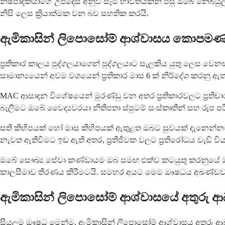
නිෂ්පාදකයාගේ උපදෙස් අනුව සෑම භාවිතයකින් පසු ඔබේ නෙබියුල
නිසි ලෙස ක්‍රියාත්මක වන බව සහතික කරයි.
ඇමිකාසින් ලිපොසෝම් ආශ්වාසය කොපමණ 
ප්‍රතිකාර කාලය පුද්ගලයාගෙන් පුද්ගලයාට සැලකිය යුතු ලෙස 
සාමාන්‍යයෙන් අවම වශයෙන් ප්‍රතිකාර මාස 6 ක් නිර්දේශ කරනු 
MAC ආසාදන විශේෂයෙන් මුරණ්ඩු වන අතර ප්‍රතිකාරවලට ප්‍රතිචාර ද
බැලීමට ඔබේ වෛද්‍යවරයා නිතිපතා ස්පුටම් සංස්කෘතීන් සහ රූප ප
සති කිහිපයක් හෝ මාස කිහිපයක් ඇතුළත ඔබට සුවයක් දැනෙන්නට ප
නැවත ඇතිවීමට ඉඩ ඇති අතර, ප්‍රතිජීවක වලට ප්‍රතිරෝධය වැඩි වි
ඔබේ සෞඛ්‍ය සේවා කණ්ඩායම ඔබ සමඟ එක්ව කටයුතු කරනුයේ ඔබේ න
කාලසීමාව තීරණය කිරීමටයි. සමහර අයට මෙම ඖෂධය අඛණ්ඩව නො
ඇමිකාසින් ලිපොසෝම් ආශ්වාසයේ අතුරු 
සියලුම ඖෂධ මෙන්ම, ඇමිකාසින් ලිපොසෝම් ආශ්වාසය අතුරු 