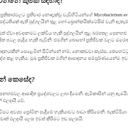
රන්නේ කුමක් සඳහාද?
තිකාරවලට ප්‍රතිචාර නොදැක්වූ වැඩිහිටියන්ගේ Mycobacterium 
 පද්ධතියක් ඇති පුද්ගලයින් තුළ හෝ බ්‍රොන්කයික්ටේසිස් වැනි ඇ
ත් ඒවා අවදානමට ලක්විය හැකි පුද්ගලයින් තුළ බරපතල පෙනහළු 
 පටල සෑදිය හැකි බැවිනි. එමගින් බොහෝ ප්‍රතිජීවක වලට ඔරොත්
දනයකින් පෙළෙමින් සිටින්නේ නම්, නොකඩවා කැස්ස, තෙහෙට්
ිර්දේශ කළ හැකිය. මුඛ ප්‍රතිජීවක මගින් ආසාදනය සම්පූර්ණයෙන්ම
න්නේ කෙසේද?
ේ පෙනහළුවල ආසාදිත ප්‍රදේශවලට ලබා දීමෙනි. ඇමිකාසින් යනු ඇ
 ඵලදායී වේ.
ීමට අවශ්‍ය ප්‍රෝටීන සෑදීමේ හැකියාවට බාධා කිරීමෙනි. බැක්ටීරියා
ඩාත් ඵලදායී ලෙස ඉවත් කිරීමට ඉඩ සලසයි.