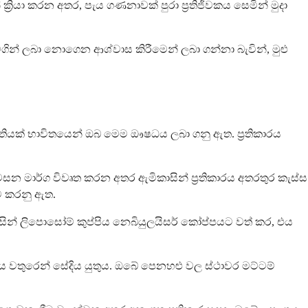
ක්‍රියා කරන අතර, පැය ගණනාවක් පුරා ප්‍රතිජීවකය සෙමින් මුදා
න් ලබා නොගෙන ආශ්වාස කිරීමෙන් ලබා ගන්නා බැවින්, මුළු
ියක් භාවිතයෙන් ඔබ මෙම ඖෂධය ලබා ගනු ඇත. ප්‍රතිකාරය
සන මාර්ග විවෘත කරන අතර ඇමිකාසින් ප්‍රතිකාරය අතරතුර කැස්ස
ම කරනු ඇත.
ිකාසින් ලිපොසෝම් කුප්පිය නෙබියුලයිසර් කෝප්පයට වත් කර, එය
ය වතුරෙන් සේදිය යුතුය. ඔබේ පෙනහළු වල ස්ථාවර මට්ටම්