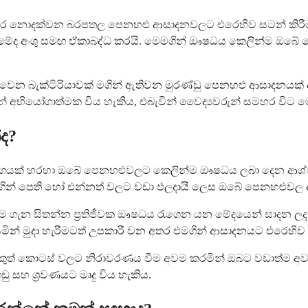
රතිචාර නොදක්වන බරපතල පෙනහළු ආසාදනවලට එරෙහිව සටන් කිරීම
ා මේද අංශු සමඟ ඒකාබද්ධ කරයි. මෙමගින් ඖෂධය කෙලින්ම ඔබේ ප
න්වෙන බැක්ටීරියාවක් මගින් ඇතිවන මුරණ්ඩු පෙනහළු ආසාදනයක්
න් අභියෝගාත්මක විය හැකිය, එබැවින් වෛද්‍යවරුන් සමහර විට 
ද?
ංගයක් හරහා ඔබේ පෙනහළුවලට කෙලින්ම ඖෂධය ලබා දෙන ආශ්වාස 
න් පෙති හෝ එන්නත් වලට වඩා ඵලදායී ලෙස ඔබේ පෙනහළුවල ආසාද
ගැන සිතන්න ප්‍රතිජීවක ඖෂධය රැගෙන යන මේදයෙන් සාදන ලද කු
 සෙමින් මුදා හැරීමටත් උපකාරී වන අතර එමගින් ආසාදනයට එරෙහිව
ත් කොටස් වලට නිරාවරණය වීම අවම කරමින් ඔබට වඩාත්ම අවශ්‍ය 
 සහ ශ්‍රවණයට මෘදු විය හැකිය.