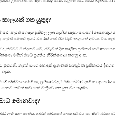
යිසර් උපකරණ හොඳින් පිරිසිදු කිරීම වැදගත් වේ. මෙය බැක්ටීර
කාලයක් ගත යුතුද?
වෙනස් වේ, නමුත් හොඳම ප්‍රතිඵල ලබා ගැනීම සඳහා බොහෝ දෙනෙ
ඇත, නමුත් සමහර අයට වසරක් හෝ ඊට වැඩි කාලයක් අවශ්‍ය විය හැක
ැක්වීමට මන්දගාමී වේ, එබැවින් දිගු කාලීන ප්‍රතිකාර සාමාන්‍යය
රීක්ෂණ මගින් ඔබේ ප්‍රගතිය නිරීක්ෂණය කරනු ඇත.
ුළුවනි, නමුත් ඔබට හොඳක් දැනුණත් සම්පූර්ණ ප්‍රතිකාරය දිගට
ය හැක.
ිශ්චිත තත්ත්වය, ප්‍රතිකාරවලට ඔබ ප්‍රතිචාර දක්වන ආකාරය සහ
ව කඩින් කඩ හෝ චක්‍රීයව ගත යුතු විය හැකිය.
ආබාධ මොනවාද?
ආබාධ ඇති කළ හැකිය, නමුත් බොහෝ දෙනෙක් එය හොඳින් ඉවසා 