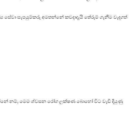
්‍ය සේවා සැපයුම්කරු අමතන්නේ කවදාදැයි තේරුම් ගැනීම වැදගත්
න්නේ නම්, මෙම ශ්වසන රෝග ලක්ෂණ බොහෝ විට වැඩි දියුණු