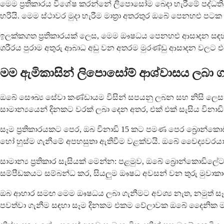
මෙම ප්‍රතිකාරය විශේෂ කරන්නේ ලිපොසෝම බෙදා හැරීමේ පද්ධතියයි. ම
හරියි. මෙම ස්ථාවර මුදා හැරීම මාත්‍රා අතරතුර ඔබේ පෙනහළු පටක 
ඉලක්කගත ප්‍රතිකාරයක් ලෙස, මෙම ඖෂධය පෙනහළු ආසාදන සඳහා 
ශරීරය පුරාම අතුරු ආබාධ අඩු වන අතරම මුරණ්ඩු ආසාදන වලට එර
මම ඇමිකාසින් ලිපොසෝම් ආශ්වාසය ලබා
ඔබේ සෞඛ්‍ය සේවා කණ්ඩායම විසින් සපයනු ලබන සහ නිසි ලෙස
සාමාන්‍යයෙන් දිනකට වරක් ලබා දෙන අතර, එක් එක් සැසිය විනාඩි
සෑම ප්‍රතිකාරයකට පෙර, ඔබ විනාඩි 15 කට පමණ පෙර බ්‍රොන්කො
හෝ හුස්ම ගැනීමේ අපහසුතා ඇතිවීම වළක්වයි. ඔබේ වෛද්‍යවර
සාමාන්‍ය ප්‍රතිකාර සැසියක් මෙන්න: පළමුව, ඔබේ බ්‍රොන්කොඩිලේ
සම්පීඩකයට සම්බන්ධ කර, සියලුම ඖෂධ අවසන් වන තුරු මුවාකාරය
ඔබ ආහාර සමඟ මෙම ඖෂධය ලබා ගැනීමට අවශ්‍ය නැත, නමුත් සෑම ප
පවත්වා ගැනීම සඳහා සෑම දිනකම එකම වේලාවක ඔබේ දෛනික මාත