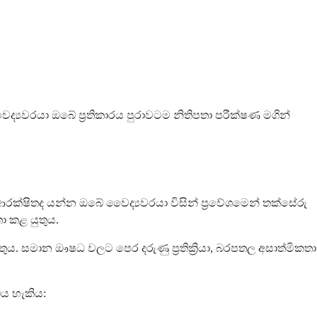
ෛද්‍යවරයා ඔබේ ප්‍රතිකාරය පුරාවටම නිතිපතා පරීක්ෂණ මගින්
ෂිතද යන්න ඔබේ වෛද්‍යවරයා විසින් ප්‍රවේශමෙන් තක්සේරු
ා කළ යුතුය.
සමාන ඖෂධ වලට පෙර දරුණු ප්‍රතික්‍රියා, බරපතල අසාත්මිකතා
ිය හැකිය: