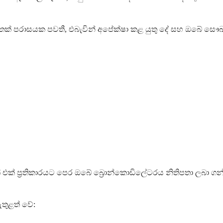
න තෙක් පරාසයක පවතී, එබැවින් අපේක්ෂා කළ යුතු දේ සහ ඔබේ සෞඛ
ක් ප්‍රතිකාරයට පෙර ඔබේ බ්‍රොන්කොඩිලේටරය නිතිපතා ලබා ග
ඇතුළත් වේ: