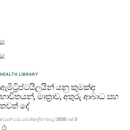
Benchmarks
Stories
FAQ
Sign up / Log in
HEALTH LIBRARY
ඇමිට්‍රිප්ටයිලයින් යනු කුමක්ද:
භාවිතයන්, මාත්‍රාව, අතුරු ආබාධ සහ
තවත් දේ
අවසන් වරට යාවත්කාලීන කළේ
2026 බක් 3