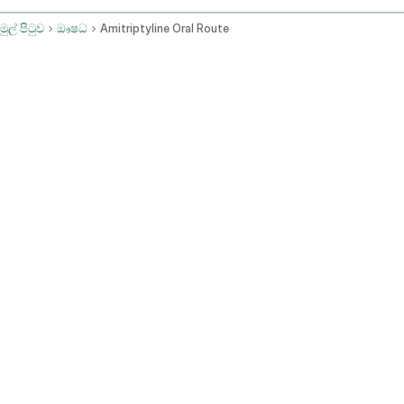
මුල් පිටුව
ඖෂධ
Amitriptyline Oral Route