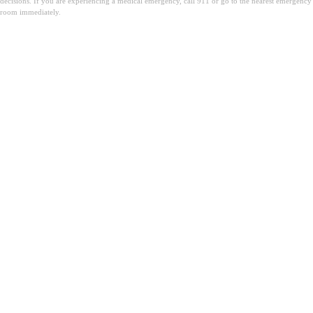
decisions. If you are experiencing a medical emergency, call 911 or go to the nearest emergency
room immediately.