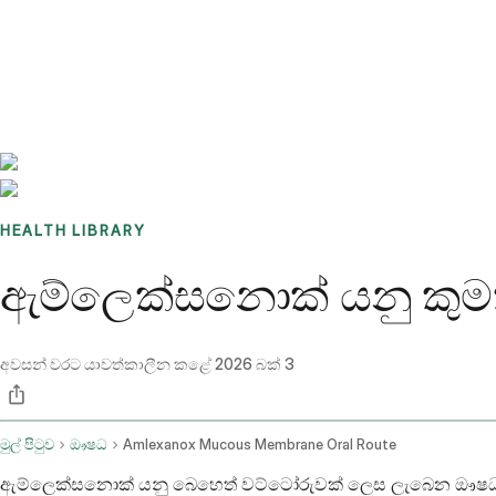
Benchmarks
Stories
FAQ
Sign up / Log in
HEALTH LIBRARY
ඇම්ලෙක්සනොක් යනු කුමක්ද
අවසන් වරට යාවත්කාලීන කළේ
2026 බක් 3
මුල් පිටුව
ඖෂධ
Amlexanox Mucous Membrane Oral Route
ඇම්ලෙක්සනොක් යනු බෙහෙත් වට්ටෝරුවක් ලෙස ලැබෙන ඖෂධයකි