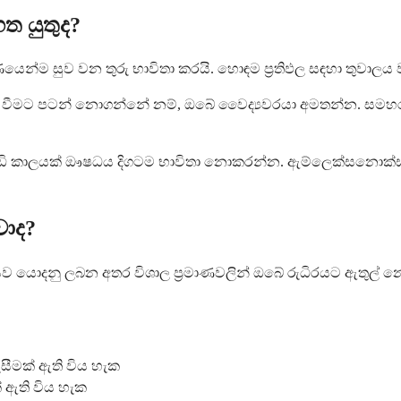
 යුතුද?
්ම සුව වන තුරු භාවිතා කරයි. හොඳම ප්‍රතිඵල සඳහා තුවාලය වර
 සුව වීමට පටන් නොගන්නේ නම්, ඔබේ වෛද්‍යවරයා අමතන්න. සමහ
ාලයක් ඖෂධය දිගටම භාවිතා නොකරන්න. ඇම්ලෙක්සනොක්ස් සාමාන්
ාද?
යව යොදනු ලබන අතර විශාල ප්‍රමාණවලින් ඔබේ රුධිරයට ඇතුල්
ීමක් ඇති විය හැක
 ඇති විය හැක