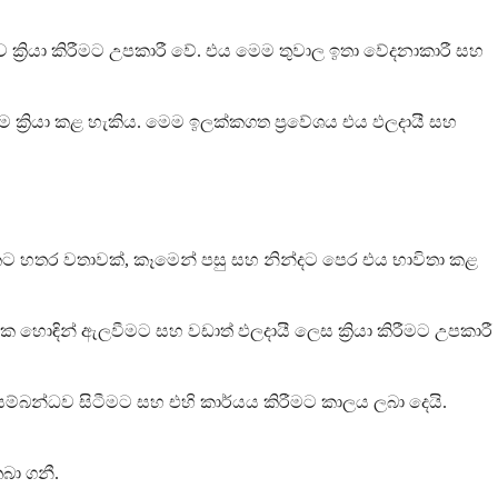
ක්‍රියා කිරීමට උපකාරී වේ. එය මෙම තුවාල ඉතා වේදනාකාරී සහ
්‍රියා කළ හැකිය. මෙම ඉලක්කගත ප්‍රවේශය එය ඵලදායී සහ
නකට හතර වතාවක්, කෑමෙන් පසු සහ නින්දට පෙර එය භාවිතා කළ
 හොඳින් ඇලවීමට සහ වඩාත් ඵලදායී ලෙස ක්‍රියා කිරීමට උපකාරී
්බන්ධව සිටීමට සහ එහි කාර්යය කිරීමට කාලය ලබා දෙයි.
බා ගනී.