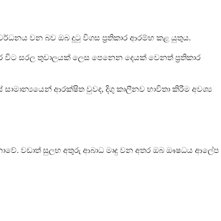
්ධනය වන බව ඔබ දුටු විගස ප්‍රතිකාර ආරම්භ කළ යුතුය.
ර විට සරල තුවාලයක් ලෙස පෙනෙන දෙයක් වෙනත් ප්‍රතිකාර
‍යයෙන් ආරක්ෂිත වුවද, දිගු කාලීනව භාවිතා කිරීම අවශ්‍ය
 නොවේ. වඩාත් සුලභ අතුරු ආබාධ මෘදු වන අතර ඔබ ඖෂධය ආලේප