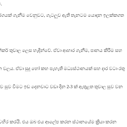
.
වර්ගයක් ගැනීම වෙනුවට, ගැටලුව ඇති තැනටම යොදන ඉලක්කගත
න්කර් තුවාල ලෙස හැඳින්වේ. ඒවා ආහාර ගැනීම, පානය කිරීම සහ
න වලය. ඒවා සුදු හෝ කහ පැහැති මධ්‍යස්ථානයක් සහ දාර වටා රතු
සුව වීමට ඉඩ දෙනවාට වඩා දින 2-3 ක් ඇතුළත තුවාල සුව වන
 අවහිර කරයි. එය ඔබ එය ආලේප කරන ස්ථානයේම ක්‍රියා කරන