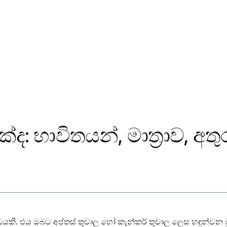
: භාවිතයන්, මාත්‍රාව, අත
. එය ඔබට අප්තස් තුවාල හෝ කැන්කර් තුවාල ලෙස හඳුන්වන ම