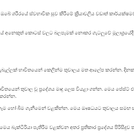
ශරීරයේ ස්වභාවික සුව කිරීමේ ක්‍රියාවලිය වඩාත් කාර්යක්ෂමව 
නෙකුත් කොටස් වලට බලපෑමක් නොකර ගැටලුවේ මූලාශ්‍රයේදීම ක
න් කැබැල්ලක් භාවිතයෙන් කෙලින්ම තුවාලය මත ආලේප කරන්න. දි
යෙන් තුවාල වූ ප්‍රදේශය මෘදු ලෙස වියළා ගන්න. මෙය පේස්ට් එක
 කරන්න.
් කෑම හෝ බීම ගැනීමෙන් වළකින්න. මෙය ඖෂධයට තුවාලය සමඟ සම
ක්ටීරියා පැතිරීම වළක්වන අතර ප්‍රතිකාර ප්‍රදේශය පිරිසිදුව ත