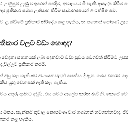
 උණුසුම් ලුණු වතුරෙන් සේදීම, තුවාලයට මී පැණි ආලේප කිරීම 
 ප්‍රතිකාර සමඟ උත්සාහ කිරීම සාමාන්‍යයෙන් ආරක්ෂිත වේ.
් වැළැක්වීමේ ප්‍රතිකාර නිර්දේශ කළ හැකිය, නැතහොත් පෝෂණ ඌන
‍රතිකාර වලට වඩා හොඳද?
ක වේදනා සහනයක් ලබා දෙනවාට වඩා සුවය වේගවත් කිරීමට උපකා
ිල්ලට ප්‍රතිකාර කරයි.
කින් අඩු කළ හැකි බව අධ්‍යයනවලින් පෙන්වා දී ඇත. මෙය එතර
කිය යුතු වෙනසක් ඇති කළ හැකිය.
මය අතුරු ආබාධ අඩුයි, එය සමට ආලේප කරන බැවිනි. කෙසේ වෙතත
ත්වය මතය, කැන්කර් තුවාල කොපමණ වාර ගණනක් හටගන්නවාද, 
පකාර කළ හැකිය.