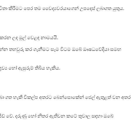
භාවිතා කිරීමට පෙර තම වෛද්‍යවරයාගෙන් උපදෙස් ලබාගත යුතුය.
කරන ලද මුල් වෙළඳ නාමයයි.
 යන්න තහවුරු කර ගැනීමට සෑම විටම ඔබේ ඖෂධවේදියා සමඟ
‍රව්‍ය හෝ ඇසුරුම් තිබිය හැකිය.
් ලබා ගත හැකි විකල්ප අතරට බෙන්සොකේන් ජෙල් ඇතුළත් වන අතර
ොයිඩ් වේ. දරුණු හෝ නිතර ඇතිවන කටේ තුවාල සඳහා ඔබේ