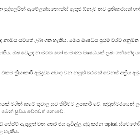
්නා පුද්ගලයින් ඇම්‍ලෙක්සනොක්ස් ඇතුළු ඕනෑම නව ප්‍රතිකාරයක් 
ඳ නාමය යටතේ ලබා ගත හැකිය. මෙය ඖෂධය ප්‍රථම වරට අනුමත 
ය හැකිය. ඔබ වෙළඳ නාමගත හෝ සාමාන්‍ය ඖෂධයක් ලබා ගන්නේද
්‍රියාකාරී අමුද්‍රව්‍ය අඩංගු වන නමුත් තරමක් වෙනස් අක්‍රිය අමුද්
හිපයක් මගින් කටේ තුවාල සුව කිරීමට උපකාරී වේ. කවුන්ටරයෙන
ස් මෙන් සුවය වේගවත් නොවේ.
 පේස්ට් ඇතුළත් වන අතර එය දැවිල්ල අඩු කරන topical ස්ටෙර
ළ හැකිය.