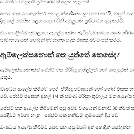
මධ්‍යස්ථව ඵලදායී ප්‍රතිකාරයක් ලෙස සැලකේ.
මෙම ඖෂධය කැන්කර් තුවාල ක්ෂණිකව සුව නොකරයි, නමුත් එය ඔබේ 
දිගු කල් පවතින ලෙස සාදන ගිනි අවුලුවන ප්‍රතිචාරය අඩු කරයි.
එය කෙලින්ම තුවාලයට ආලේප කරන බැවින්, ඖෂධය ඔබේ ශරීරයේ අ
සාමාන්‍යයෙන් හොඳින් ඉවසාගත හැකි එකක් බවට පත් කරයි.
ඇම්ලෙක්සනොක් ගත යුත්තේ කෙසේද?
ඇම්ලෙක්සනොක්ස් පේස්ට් එක පිරිසිදු ඇඟිල්ලක් හෝ කපු පුළු
යුතුය.
ඖෂධය ආලේප කිරීමට පෙර, පිරිසිදු පටකයක් හෝ ගෝස් එකක් භාවිත
වේ. පේස්ට් එකෙන් අඟල් 1/4 ක් පමණ මිරිකා තුවාලය මත ආලේප
පේස්ට් එක ආලේප කිරීමෙන් පසු අවම වශයෙන් විනාඩි 30 ක්වත
සේදීමට අවශ්‍ය නැත - පේස්ට් එක තනිවම ක්‍රමයෙන් දිය වේ.
ඖෂධය ආලේප කිරීමට පෙර සහ පසු ඔබේ අත් හොඳින් සෝදන්න. මෙය බැ