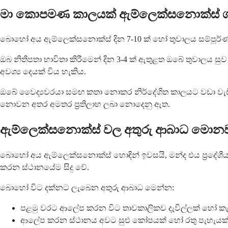
මා කොපමණ කාලයක් ඇම්ලෙක්සනොක්ස් ගත
බොහෝ අය ඇම්ලෙක්සනොක්ස් දින 7-10 ක් හෝ තුවාලය සම්පූර්ණයෙන
ඔබ නිතිපතා භාවිතා කිරීමෙන් දින 3-4 ක් ඇතුළත ඔබේ තුවාලය
අවශ්‍ය දෙයක් විය හැකිය.
ඔබේ වෛද්‍යවරයා සමඟ කතා නොකර නිර්දේශිත කාලයට වඩා වැඩි ක
නොවන අතර අමතර ප්‍රතිලාභ ලබා නොදෙනු ඇත.
ඇම්ලෙක්සනොක්ස් වල අතුරු ආබාධ මොනව
බොහෝ අය ඇම්ලෙක්සනොක්ස් හොඳින් ඉවසයි, මන්ද එය ප්‍රදේශී
කරන ස්ථානයේම සිදු වේ.
බොහෝ විට දක්නට ලැබෙන අතුරු ආබාධ මෙන්න:
පළමු වරට ආලේප කරන විට තාවකාලිකව දැවිල්ලක් හෝ කැස
ආලේප කරන ස්ථානය අවට සුළු කෝපයක් හෝ රතු පැහැයක්