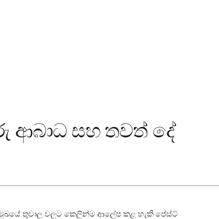
ුරු ආබාධ සහ තවත් දේ
ුඛයේ තුවාල වලට කෙලින්ම ආලේප කළ හැකි පේස්ට්