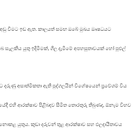
ඒවා අඩු වීමට ඉඩ ඇත. කාලයත් සමඟ ඔබේ මුඛය ඖෂධයට
 සැලකිය යුතු ඉදිමීමක්, ගිල දැමීමේ අපහසුතාවයක් හෝ පුළුල්
දරුණු අසාත්මිකතා ඇති පුද්ගලයින් විශේෂයෙන් ප්‍රවේශම් විය
ී එහි ආරක්ෂාව පිළිබඳව සීමිත තොරතුරු තිබුණද, ඕනෑම විභව
 නොකළ යුතුය. කුඩා දරුවන් තුළ ආරක්ෂාව සහ ඵලදායීතාවය