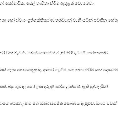
හෝ කෝමාරිකා ජෙල් භාවිතා කිරීම ඇතුළත් වේ. මේවා
තා හෝ ස්වයං ප්‍රතිශක්තිකරණ තත්වයන් වැනි යටින් පවතින හේතු
රී වන බැවිනි. බෙන්සොකේන් වැනි හිරිවැටීමේ කාරකයන්ට
ම් දෙයක් ලෙස නොපෙනුනද, ආහාර ගැනීම සහ කතා කිරීම යන දෙකටම
්, බහු තුවාල හෝ ඉතා දරුණු රෝග ලක්ෂණ ඇති පුද්ගලයින්
ඒවායේ බරපතලකම සහ ඔබේ සමස්ත සෞඛ්‍යය ඇතුළුව. ඔබට වඩාත්