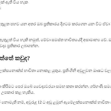
්ලක් ඇති විය හැක
ම
ක් ඇතුළත පහව යන අතර ඔබ ප්‍රතිකාරය දිගටම කරගෙන යන විට 
ුළත් විය හැකි නමුත්, මේවා සමස්ත භාවිතයේදී අසාමාන්‍ය වේ. ඔබ
‍ය ප්‍රතිකාර ලබාගන්න.
ත්තේ කවුද?
ෙක්සනොක්ස් භාවිතා නොකළ යුතුය. ප්‍රති-ගිනි අවුලුවන ඖෂධ වලට 
ා කිරීමට පෙර ඔබේ වෛද්‍යවරයා සමඟ කතා කරන්න. ගර්භණී සමයේද
ාට උපකාර කළ හැකිය.
මැති නම්, අවුරුදු 12 ට අඩු ළමුන් ඇම්‍ලෙක්සනොක්ස් භාවිතා