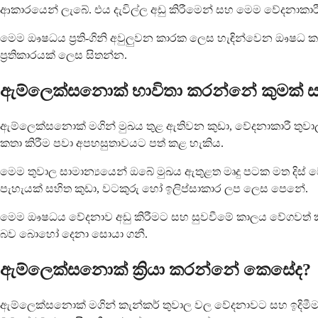
ආකාරයෙන් ලැබේ. එය දැවිල්ල අඩු කිරීමෙන් සහ මෙම වේදනාකාර
මෙම ඖෂධය ප්‍රති-ගිනි අවුලුවන කාරක ලෙස හැඳින්වෙන ඖෂධ
ප්‍රතිකාරයක් ලෙස සිතන්න.
ඇම්ලෙක්සනොක් භාවිතා කරන්නේ කුමක් ස
ඇම්ලෙක්සනොක් මගින් මුඛය තුළ ඇතිවන කුඩා, වේදනාකාරී තුවාල 
කතා කිරීම පවා අපහසුතාවයට පත් කළ හැකිය.
මෙම තුවාල සාමාන්‍යයෙන් ඔබේ මුඛය ඇතුළත මෘදු පටක මත දිස් වේ
පැහැයක් සහිත කුඩා, වටකුරු හෝ ඉලිප්සාකාර ලප ලෙස පෙනේ.
මෙම ඖෂධය වේදනාව අඩු කිරීමට සහ සුවවීමේ කාලය වේගවත් කිර
බව බොහෝ දෙනා සොයා ගනී.
ඇම්ලෙක්සනොක් ක්‍රියා කරන්නේ කෙසේද?
ඇම්ලෙක්සනොක් මගින් කැන්කර් තුවාල වල වේදනාවට සහ ඉදිමීමට