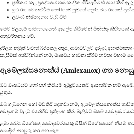
ප්‍රතිකාර කළ ප්‍රදේශයේ තාවකාලික හිරිවැටීමක් හෝ කිනිතුල
සුළු රස වෙනස්වීම් හෝ ඔබේ මුඛයේ ලෝහමය රසයක් දැනී
ලවණ නිෂ්පාදනය වැඩි වීම
මෙම බලපෑම් සාමාන්‍යයෙන් ආලේප කිරීමෙන් මිනිත්තු කිහිපය
අනුවර්තනය වේ.
දුර්ලභ නමුත් වඩාත් බරපතල අතුරු ආබාධවලට දරුණු අසාත්මිකතා ඇත
කැසීමක් අත්විඳින්නේ නම්, ඖෂධය භාවිතා කිරීම නවතා වහාම වෛද්
ඇම්‍ලෙක්සනොක්ස් (Amlexanox) ගත නොයු
ඔබ ඖෂධයට හෝ එහි කිසියම් අමුද්‍රව්‍යයකට ආසාත්මික නම් ඇම්‍ල
යුතුය.
ඔබ ගැබ්ගෙන හෝ මව්කිරි දෙනවා නම්, ඇම්‍ලෙක්සනොක්ස් භාවිත
අවදානම් වලට එරෙහිව ප්‍රතිලාභ කිරා බැලීමට ඔබේ වෛද්‍යවරය
ළමා රෝග විශේෂඥ වෛද්‍යවරයෙකු විසින් විශේෂයෙන් නියම කර නො
හොඳින් තහවුරු කර නොමැත.