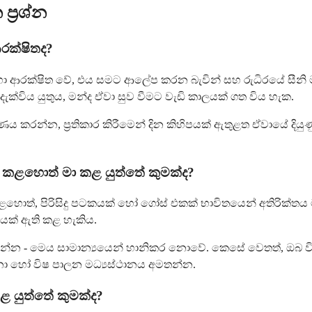
්‍රශ්න
රක්ෂිතද?
සඳහා ආරක්ෂිත වේ, එය සමට ආලේප කරන බැවින් සහ රුධිරයේ සීන
දැක්විය යුතුය, මන්ද ඒවා සුව වීමට වැඩි කාලයක් ගත විය හැක.
්ෂණය කරන්න, ප්‍රතිකාර කිරීමෙන් දින කිහිපයක් ඇතුළත ඒවායේ
 කළහොත් මා කළ යුත්තේ කුමක්ද?
්, පිරිසිදු පටකයක් හෝ ගෝස් එකක් භාවිතයෙන් අතිරික්තය මෘද
ක් ඇති කළ හැකිය.
වන්න - මෙය සාමාන්‍යයෙන් හානිකර නොවේ. කෙසේ වෙතත්, ඔබ වි
නා හෝ විෂ පාලන මධ්‍යස්ථානය අමතන්න.
ළ යුත්තේ කුමක්ද?