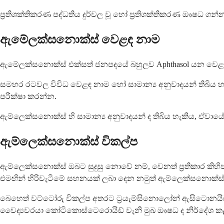
ප්‍රතිශක්තිකරණ පද්ධතිය දුර්වල වූ හෝ ප්‍රතිශක්තිකරණ ඖෂධ ගන
ඇම්‍ලෙක්සනොක්ස් වෙළඳ නාම
ඇම්‍ලෙක්සනොක්ස් එක්සත් ජනපදයේ බහුලව Aphthasol යන වෙළ
සමහර රටවල විවිධ වෙළඳ නාම හෝ සාමාන්‍ය අනුවාදයන් තිබි
පරීක්ෂා කරන්න.
ඇම්ලෙක්සනොක්ස් හි සාමාන්‍ය අනුවාදයන් ද තිබිය හැකිය, ඒවායේ එකම ක
ඇම්ලෙක්සනොක්ස් විකල්ප
ඇම්ලෙක්සනොක්ස් ඔබට සුදුසු නොවේ නම්, වෙනත් ප්‍රතිකාර කි
එමඟින් හිරිවැටීමේ සහනයක් ලබා දෙන නමුත් ඇම්ලෙක්සනොක්
බෙහෙත් වට්ටෝරු විකල්ප අතරට ට්‍රයැම්සිනොලෝන් ඇසිටොනයිඩ්
වෛද්‍යවරයා කෝටිකොස්ටෙරොයිඩ් වැනි මුඛ ඖෂධ ද නිර්දේශ ක