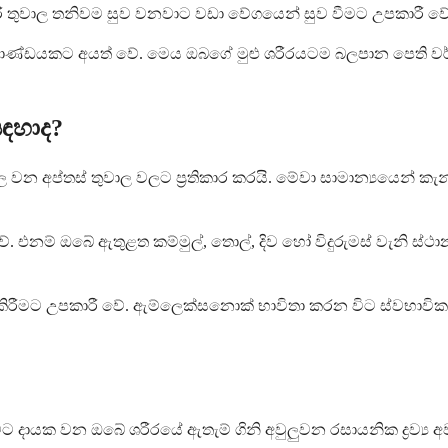
ී තුවාල තනිවම සුව වනවාට වඩා වේගයෙන් සුව වීමට උපකාරී වේ
 කාණ්ඩයකට අයත් වේ. මෙය ඔබගේ මුළු ශරීරයටම බලපාන පෙති 
ඳහාද?
වන අප්තස් තුවාල වලට ප්‍රතිකාර කරයි. මේවා සාමාන්‍යයෙන් කැ
. එනම් ඔබේ ඇතුළත කම්මුල්, තොල්, දිව හෝ විදුරුමස් වැනි ස්ථා
ීමට උපකාරී වේ. ඇම්ලෙක්සනොක් භාවිතා කරන විට ස්වභාවිකව 
 දායක වන ඔබේ ශරීරයේ ඇතැම් ගිනි අවුලුවන රසායනික ද්‍රව්‍ය