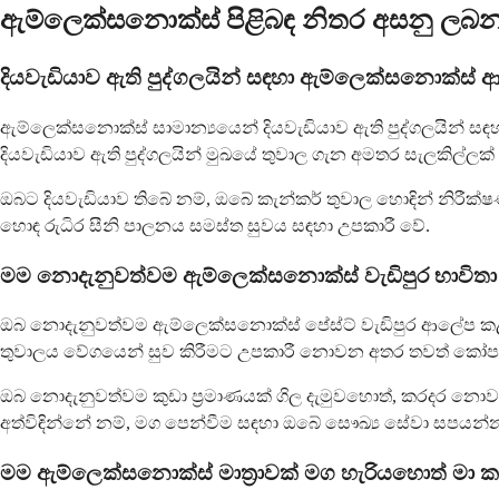
ඇම්ලෙක්සනොක්ස් පිළිබඳ නිතර අසනු ලබන ප
දියවැඩියාව ඇති පුද්ගලයින් සඳහා ඇම්ලෙක්සනොක්ස් ආ
ඇම්ලෙක්සනොක්ස් සාමාන්‍යයෙන් දියවැඩියාව ඇති පුද්ගලයින් 
දියවැඩියාව ඇති පුද්ගලයින් මුඛයේ තුවාල ගැන අමතර සැලකිල්ලක් 
ඔබට දියවැඩියාව තිබේ නම්, ඔබේ කැන්කර් තුවාල හොඳින් නිරීක
හොඳ රුධිර සීනි පාලනය සමස්ත සුවය සඳහා උපකාරී වේ.
මම නොදැනුවත්වම ඇම්ලෙක්සනොක්ස් වැඩිපුර භාවිතා
ඔබ නොදැනුවත්වම ඇම්ලෙක්සනොක්ස් පේස්ට් වැඩිපුර ආලේප කළහොත
තුවාලය වේගයෙන් සුව කිරීමට උපකාරී නොවන අතර තවත් කෝපය
ඔබ නොදැනුවත්වම කුඩා ප්‍රමාණයක් ගිල දැමුවහොත්, කරදර නො
අත්විඳින්නේ නම්, මග පෙන්වීම සඳහා ඔබේ සෞඛ්‍ය සේවා සපයන්
මම ඇම්ලෙක්සනොක්ස් මාත්‍රාවක් මග හැරියහොත් මා ක