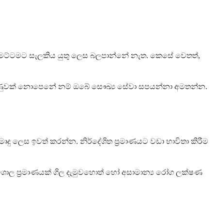
ි මට්ටමට සැලකිය යුතු ලෙස බලපාන්නේ නැත. කෙසේ වෙතත්,
 දියුණුවක් නොපෙනේ නම් ඔබේ සෞඛ්‍ය සේවා සපයන්නා අමතන්න.
ු ලෙස ඉවත් කරන්න. නිර්දේශිත ප්‍රමාණයට වඩා භාවිතා කිරීම
ශාල ප්‍රමාණයක් ගිල දැමුවහොත් හෝ අසාමාන්‍ය රෝග ලක්ෂණ