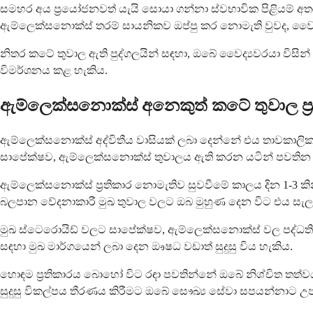
සමහර අය ප්‍රයෝජනවත් යැයි සොයා ගන්නා ස්වභාවික පිළියම් අතර
ඇම්ලෙක්සනොක්ස් තරම් සායනිකව ඔප්පු කර නොමැති වුවද, වෛද්‍ය
නිතර කටේ තුවාල ඇති පුද්ගලයින් සඳහා, ඔබේ වෛද්‍යවරයා විසින
විමර්ශනය කළ හැකිය.
ඇම්ලෙක්සනොක්ස් අනෙකුත් කටේ තුවාල ප්
ඇම්ලෙක්සනොක්ස් අද්විතීය වාසියක් ලබා දෙන්නේ එය තාවකාලි
සාපේක්ෂව, ඇම්ලෙක්සනොක්ස් තුවාලය ඇති කරන යටින් පවතින දැව
ඇම්ලෙක්සනොක්ස් ප්‍රතිකාර නොමැතිව සුවවීමේ කාලය දින 1-3 
බලපාන වේදනාකාරී මුඛ තුවාල වලට ඔබ මුහුණ දෙන විට එය සැල
මුඛ ස්ටෙරොයිඩ් වලට සාපේක්ෂව, ඇම්ලෙක්සනොක්ස් වල පද්ධති
සඳහා මුඛ මාර්ගයෙන් ලබා දෙන ඖෂධ වඩාත් සුදුසු විය හැකිය.
හොඳම ප්‍රතිකාරය බොහෝ විට රඳා පවතින්නේ ඔබේ නිශ්චිත ත
සුදුසු විකල්පය තීරණය කිරීමට ඔබේ සෞඛ්‍ය සේවා සපයන්නාට උ