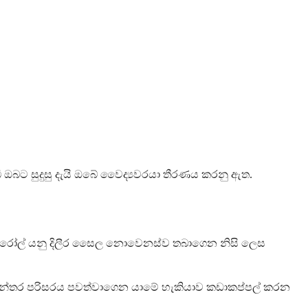
 ඔබට සුදුසු දැයි ඔබේ වෛද්‍යවරයා තීරණය කරනු ඇත.
ස්ටෙරෝල් යනු දිලීර සෛල නොවෙනස්ව තබාගෙන නිසි ලෙස
‍යන්තර පරිසරය පවත්වාගෙන යාමේ හැකියාව කඩාකප්පල් කරන