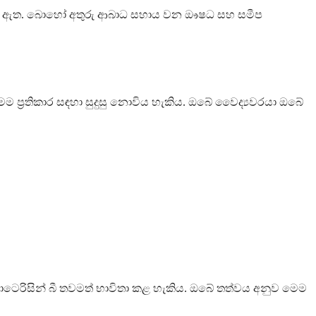
 කරනු ඇත. බොහෝ අතුරු ආබාධ සහාය වන ඖෂධ සහ සමීප
ෙම ප්‍රතිකාර සඳහා සුදුසු නොවිය හැකිය. ඔබේ වෛද්‍යවරයා ඔබේ
ටෙරිසින් බී තවමත් භාවිතා කළ හැකිය. ඔබේ තත්වය අනුව මෙම