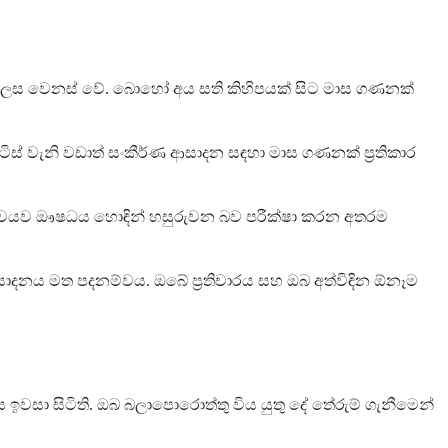
ු ලෙස වෙනස් වේ. බොහෝ අය සති කිහිපයක් සිට මාස ගණනක්
යිටිස් වැනි වඩාත් සංකීර්ණ ආසාදන සඳහා මාස ගණනක් ප්‍රතිකාර
ත් අවයව ඖෂධය හොඳින් හසුරුවන බව පරීක්ෂා කරන අතරම
දනය මත පදනම්වය. ඔබේ ප්‍රතිචාරය සහ ඔබ අත්විඳින ඕනෑම
ඉවසා සිටිති. ඔබ බලාපොරොත්තු විය යුතු දේ තේරුම් ගැනීමෙන්