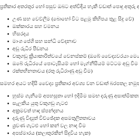
ප්‍රතිකාර අතරතුර හෝ පසුව ඔබට අත්විඳිය හැකි වඩාත් පොදු අතුර
උණ සහ වෙව්ලීම (බොහෝ විට පළමු කිහිපය තුළ සිදු වේ)
ඔක්කාරය සහ වමනය
හිසරදය
මාංශ පේශි සහ සන්ධි වේදනාව
අඩු රුධිර පීඩනය
වකුගඩු ක්‍රියාකාරිත්වයේ වෙනස්කම් (ඔබේ වෛද්‍යවරයා ම
ඔබේ රුධිරයේ පොටෑසියම් හෝ මැග්නීසියම් මට්ටම අඩු වීම
රක්තහීනතාවය (රතු රුධිරාණු අඩු වීම)
සමහර අයට හදිසි වෛද්‍ය ප්‍රතිකාර අවශ්‍ය වන වඩාත් බරපතල නමුත්
හුස්ම ගැනීමේ අපහසුතා හෝ ඉදිමීම සමඟ දරුණු අසාත්මිකත
සැලකිය යුතු වකුගඩු ගැටළු
අක්‍රමවත් හෘද ස්පන්දනය
දරුණු විද්‍යුත් විච්ඡේදක අසමතුලිතතාවය
ශ්‍රවණ ගැටළු හෝ කන් වල නාද වීම
අපස්මාරය (කලාතුරකින් සිදුවිය හැක)