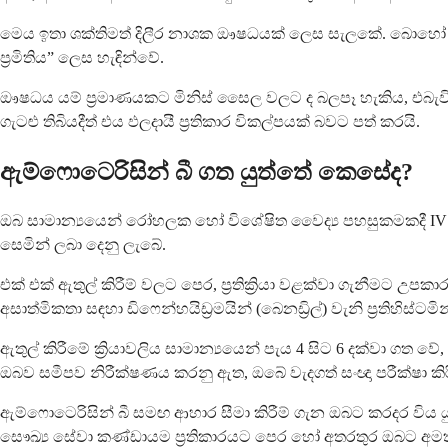
මෙය ඉතා ශක්තිමත් දිලීර නාශක ඖෂධයක් ලෙස සැලකේ. බොහෝ වර්ග
ප්‍රමිතිය” ලෙස හැඳින්වේ.
ඖෂධය යම් ප්‍රමාණයකට මිනිස් සෛල වලට ද බලපෑ හැකිය, එබැවි
ගැටළු තිබියදීත් එය ඵලදායී ප්‍රතිකාර විකල්පයක් බවට පත් කරයි.
ඇම්ෆොටෙරිසින් බී ගත යුත්තේ කෙසේද?
ඔබ සාමාන්‍යයෙන් රෝහලක හෝ විශේෂිත වෛද්‍ය පහසුකමකදී IV මාර
සෙමින් ලබා දෙනු ලැබේ.
එක් එක් ඇතුල් කිරීම් වලට පෙර, ප්‍රතික්‍රියා වළක්වා ගැනී
අසාත්මිකතා සඳහා ඩිෆෙන්හයිඩ්‍රමයින් (බෙනඩ්‍රිල්) වැනි ප්‍රතිහ
ඇතුල් කිරීමේ ක්‍රියාවලිය සාමාන්‍යයෙන් පැය 4 සිට 6 දක්වා ග
ඔබව සමීපව නිරීක්ෂණය කරනු ඇත, ඔබේ වැදගත් සංඥා පරීක්ෂා කිරීම ස
ඇම්ෆොටෙරිසින් බී සමඟ ආහාර සීමා කිරීම් ගැන ඔබට කරදර විය 
සෞඛ්‍ය සේවා කණ්ඩායම ප්‍රතිකාරයට පෙර හෝ අතරතුර ඔබට අමත