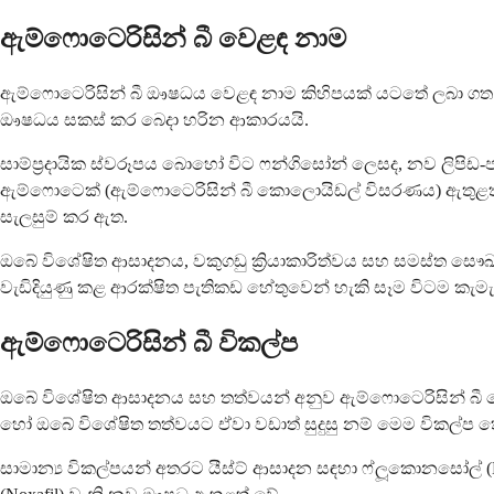
ඇම්ෆොටෙරිසින් බී වෙළඳ නාම
ඇම්ෆොටෙරිසින් බී ඖෂධය වෙළඳ නාම කිහිපයක් යටතේ ලබා ගත හැ
ඖෂධය සකස් කර බෙදා හරින ආකාරයයි.
සාම්ප්‍රදායික ස්වරූපය බොහෝ විට ෆන්ගිසෝන් ලෙසද, නව ලිපිඩ-ප
ඇම්ෆොටෙක් (ඇම්ෆොටෙරිසින් බී කොලොයිඩල් විසරණය) ඇතුළත් වේ.
සැලසුම් කර ඇත.
ඔබේ විශේෂිත ආසාදනය, වකුගඩු ක්‍රියාකාරිත්වය සහ සමස්ත සෞඛ්‍
වැඩිදියුණු කළ ආරක්ෂිත පැතිකඩ හේතුවෙන් හැකි සෑම විටම කැමැත
ඇම්ෆොටෙරිසින් බී විකල්ප
ඔබේ විශේෂිත ආසාදනය සහ තත්වයන් අනුව ඇම්ෆොටෙරිසින් බී 
හෝ ඔබේ විශේෂිත තත්වයට ඒවා වඩාත් සුදුසු නම් මෙම විකල්ප 
සාමාන්‍ය විකල්පයන් අතරට යීස්ට් ආසාදන සඳහා ෆ්ලූකොනසෝල් (Di