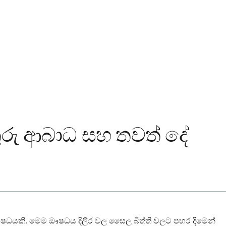
අතුරු ආබාධ සහ තවත් දේ
ක ඖෂධයකි. මෙම ඖෂධය දිලීර වල සෛල බිත්ති වලට පහර දීමෙන්