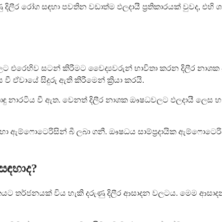
ුණු දිලීර රෝග සඳහා පවතින වඩාත්ම ඵලදායී ප්‍රතිකාරයක් වුවද, එහ
ලට එරෙහිව සටන් කිරීමට වෛද්‍යවරුන් භාවිතා කරන දිලීර නාශක 
ායේ සිදුරු ඇති කිරීමෙන් ක්‍රියා කරයි.
ු නාරටිය වී ඇත. වෙනත් දිලීර නාශක ඖෂධවලට ඵලදායී ලෙස හැස
ා ඇම්ෆොටෙරිසින් බී ලබා ගනී. ඖෂධය සාම්ප්‍රදායික ඇම්ෆොටෙරි
 සඳහාද?
තයට තර්ජනයක් විය හැකි දරුණු දිලීර ආසාදන වලටය. මෙම ආසාදන බ