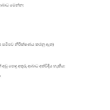
ු ආබාධ මෙන්න:
ෙය සමීපව නිරීක්ෂණය කරනු ඇත)
 අඩු පොදු අතුරු ආබාධ අත්විඳිය හැකිය:
ා