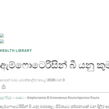
Benchmarks
Stories
FAQ
Sign up / Log in
HEALTH LIBRARY
ඇම්ෆොටෙරිසින් බී යනු කුම
අවසන් වරට යාවත්කාලීන කළේ
2026 බක් 3
මුල් පිටුව
ඖෂධ
Amphotericin B Intravenous Route Injection Route
ඇම්ෆොටෙරිසින් බී යනු බරපතල, ජීවිතයට තර්ජනයක් වන දිලීර ආ