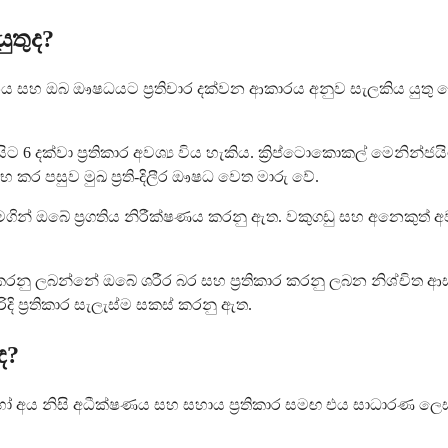
ුතුද?
ාදනය සහ ඔබ ඖෂධයට ප්‍රතිචාර දක්වන ආකාරය අනුව සැලකිය යුත
 6 දක්වා ප්‍රතිකාර අවශ්‍ය විය හැකිය. ක්‍රිප්ටොකොකල් මෙනින්ජ
කර පසුව මුඛ ප්‍රති-දිලීර ඖෂධ වෙත මාරු වේ.
 මගින් ඔබේ ප්‍රගතිය නිරීක්ෂණය කරනු ඇත. වකුගඩු සහ අනෙකු
ු ලබන්නේ ඔබේ ශරීර බර සහ ප්‍රතිකාර කරනු ලබන නිශ්චිත ආසා
ි ප්‍රතිකාර සැලැස්ම සකස් කරනු ඇත.
ද?
හෝ අය නිසි අධීක්ෂණය සහ සහාය ප්‍රතිකාර සමඟ එය සාධාරණ ලෙස 