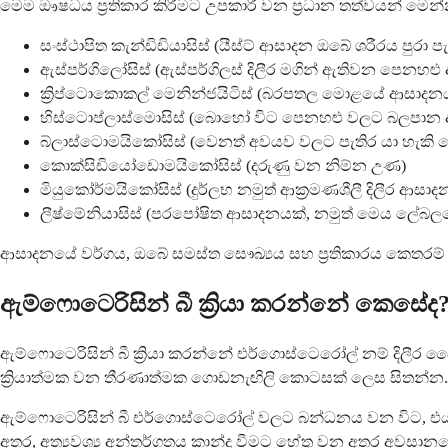
මෙම ඖෂධය ප්‍රතිකාර කිරීමට උපකාරී වන ප්‍රධාන තත්වයන් මෙන
සංස්ථාපිත කැන්ඩිඩියාසිස් (යීස්ට් ආසාදන ඔබේ ශරීරය පුරා ප
ඇස්පර්ගිලෝසිස් (ඇස්පර්ගිලස් දිලීර මගින් ඇතිවන පෙනහළ
ක්‍රිප්ටොකොකල් මෙනින්ජයිටිස් (බරපතල මොළයේ ආසාදන
හිස්ටොප්ලාස්මොසිස් (බොහෝ විට පෙනහළු වලට බලපාන
බ්ලාස්ටොමයිකෝසිස් (වෙනත් අවයව වලට පැතිර යා හැකි
කොක්සිඩියෝඩොමයිකෝසිස් (දරුණු වන නිම්න උණ)
මියුකෝර්මයිකෝසිස් (දුර්ලභ නමුත් ආක්‍රමණශීලී දිලීර ආසාද
ලීෂ්මේනියාසිස් (පරපෝෂිත ආසාදනයක්, නමුත් මෙය ලේබලයෙ
ආසාදනයේ වර්ගය, ඔබේ සමස්ත සෞඛ්‍යය සහ ප්‍රතිකාරය කෙතරම් හ
ඇම්ෆොටෙරිසින් බී ක්‍රියා කරන්නේ කෙසේද
ඇම්ෆොටෙරිසින් බී ක්‍රියා කරන්නේ එර්ගොස්ටෙරෝල් නම් දිල
ක්‍රියාත්මක වන තීරණාත්මක ගොඩනැඟිලි කොටසක් ලෙස සිතන්න.
ඇම්ෆොටෙරිසින් බී එර්ගොස්ටෙරෝල් වලට බන්ධනය වන විට, එය 
අතර, අත්‍යවශ්‍ය අන්තර්ගතය කාන්දු වීමට හේතු වන අතර අවසානයේ