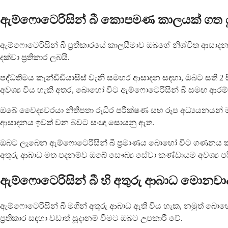
ඇම්ෆොටෙරිසින් බී කොපමණ කාලයක් ගත ය
ඇම්ෆොටෙරිසින් බී ප්‍රතිකාරයේ කාලසීමාව ඔබගේ නිශ්චිත ආස
දක්වා ප්‍රතිකාර ලබයි.
පද්ධතිමය කැන්ඩිඩියාසිස් වැනි සමහර ආසාදන සඳහා, ඔබට සති 2 සිට
අවශ්‍ය විය හැකි අතර, බොහෝ විට ඇම්ෆොටෙරිසින් බී සමඟ ආරම්භ 
ඔබේ වෛද්‍යවරයා නිතිපතා රුධිර පරීක්ෂණ සහ රූප අධ්‍යයනයන්
ආසාදනය ඉවත් වන බවට සංඥා සොයනු ඇත.
ඔබට ලැබෙන ඇම්ෆොටෙරිසින් බී ප්‍රමාණය බොහෝ විට ගණනය කරන
අතුරු ආබාධ මත පදනම්ව ඔබේ සෞඛ්‍ය සේවා කණ්ඩායම අවශ්‍ය පරිද
ඇම්ෆොටෙරිසින් බී හි අතුරු ආබාධ මොනවා
ඇම්ෆොටෙරිසින් බී මගින් අතුරු ආබාධ ඇති විය හැක, නමුත් බො
ප්‍රතිකාර සඳහා වඩාත් සූදානම් වීමට ඔබට උපකාරී වේ.