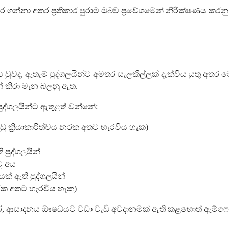
ර ගන්නා අතර ප්‍රතිකාර පුරාම ඔබව ප්‍රවේශමෙන් නිරීක්ෂණය
ුවද, ඇතැම් පුද්ගලයින්ට අමතර සැලකිල්ලක් දැක්විය යුතු අතර ම
න් කිරා මැන බලනු ඇත.
 පුද්ගලයින්ට ඇතුළත් වන්නේ:
ක්‍රියාකාරිත්වය නරක අතට හැරවිය හැක)
 පුද්ගලයින්
ූ අය
යක් ඇති පුද්ගලයින්
නරක අතට හැරවිය හැක)
ු අතර, ආසාදනය ඖෂධයට වඩා වැඩි අවදානමක් ඇති කළහොත් ඇම්ෆො