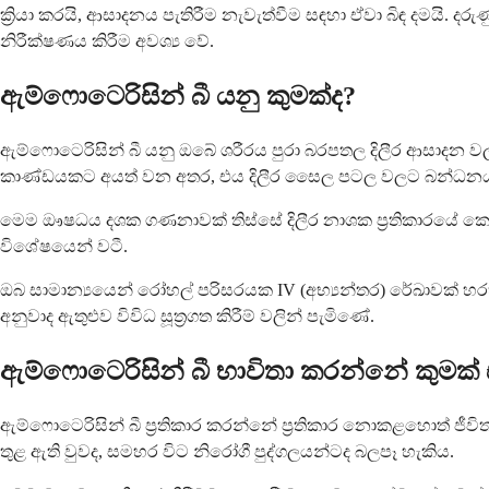
ක්‍රියා කරයි, ආසාදනය පැතිරීම නැවැත්වීම සඳහා ඒවා බිඳ දමයි. දර
නිරීක්ෂණය කිරීම අවශ්‍ය වේ.
ඇම්ෆොටෙරිසින් බී යනු කුමක්ද?
ඇම්ෆොටෙරිසින් බී යනු ඔබේ ශරීරය පුරා බරපතල දිලීර ආසාදන ව
කාණ්ඩයකට අයත් වන අතර, එය දිලීර සෛල පටල වලට බන්ධනය වී ඒව
මෙම ඖෂධය දශක ගණනාවක් තිස්සේ දිලීර නාශක ප්‍රතිකාරයේ කොඳ
විශේෂයෙන් වටී.
ඔබ සාමාන්‍යයෙන් රෝහල් පරිසරයක IV (අභ්‍යන්තර) රේඛාවක් හරහ
අනුවාද ඇතුළුව විවිධ සූත්‍රගත කිරීම් වලින් පැමිණේ.
ඇම්ෆොටෙරිසින් බී භාවිතා කරන්නේ කුමක්
ඇම්ෆොටෙරිසින් බී ප්‍රතිකාර කරන්නේ ප්‍රතිකාර නොකළහොත් ජීවි
තුළ ඇති වුවද, සමහර විට නිරෝගී පුද්ගලයන්ටද බලපෑ හැකිය.