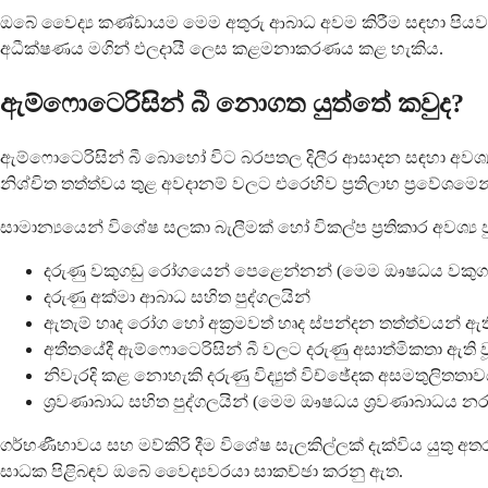
ඔබේ වෛද්‍ය කණ්ඩායම මෙම අතුරු ආබාධ අවම කිරීම සඳහා පියව
අධීක්ෂණය මගින් ඵලදායී ලෙස කළමනාකරණය කළ හැකිය.
ඇම්ෆොටෙරිසින් බී නොගත යුත්තේ කවුද?
ඇම්ෆොටෙරිසින් බී බොහෝ විට බරපතල දිලීර ආසාදන සඳහා අවශ්‍ය ව
නිශ්චිත තත්ත්වය තුළ අවදානම් වලට එරෙහිව ප්‍රතිලාභ ප්‍රවේශමෙ
සාමාන්‍යයෙන් විශේෂ සලකා බැලීමක් හෝ විකල්ප ප්‍රතිකාර අවශ්‍ය
දරුණු වකුගඩු රෝගයෙන් පෙළෙන්නන් (මෙම ඖෂධය වකුගඩු 
දරුණු අක්මා ආබාධ සහිත පුද්ගලයින්
ඇතැම් හෘද රෝග හෝ අක්‍රමවත් හෘද ස්පන්දන තත්ත්වයන් ඇති
අතීතයේදී ඇම්ෆොටෙරිසින් බී වලට දරුණු අසාත්මිකතා ඇති ව
නිවැරදි කළ නොහැකි දරුණු විද්‍යුත් විච්ඡේදක අසමතුලිතතාව
ශ්‍රවණාබාධ සහිත පුද්ගලයින් (මෙම ඖෂධය ශ්‍රවණාබාධය 
ගර්භණීභාවය සහ මව්කිරි දීම විශේෂ සැලකිල්ලක් දැක්විය යුත
සාධක පිළිබඳව ඔබේ වෛද්‍යවරයා සාකච්ඡා කරනු ඇත.