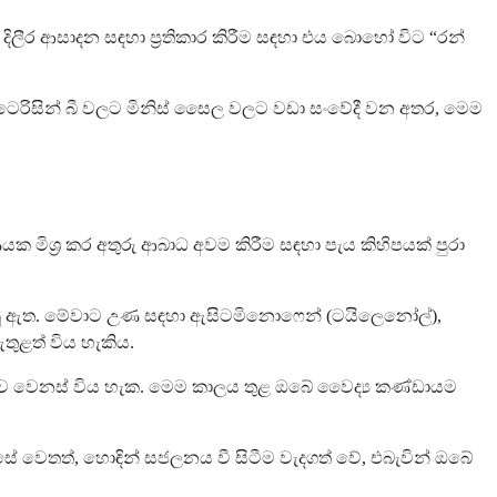
ලීර ආසාදන සඳහා ප්‍රතිකාර කිරීම සඳහා එය බොහෝ විට “රන්
ටෙරිසින් බී වලට මිනිස් සෛල වලට වඩා සංවේදී වන අතර, මෙම
මිශ්‍ර කර අතුරු ආබාධ අවම කිරීම සඳහා පැය කිහිපයක් පුරා
 දෙනු ඇත. මේවාට උණ සඳහා ඇසිටමිනොෆෙන් (ටයිලෙනෝල්),
ඇතුළත් විය හැකිය.
ාව අනුව වෙනස් විය හැක. මෙම කාලය තුළ ඔබේ වෛද්‍ය කණ්ඩායම
සේ වෙතත්, හොඳින් සජලනය වී සිටීම වැදගත් වේ, එබැවින් ඔබේ