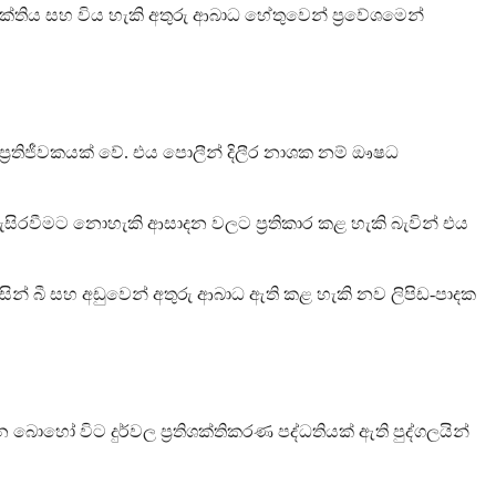
ි ශක්තිය සහ විය හැකි අතුරු ආබාධ හේතුවෙන් ප්‍රවේශමෙන්
ප්‍රතිජීවකයක් වේ. එය පොලීන් දිලීර නාශක නම් ඖෂධ
ිරවීමට නොහැකි ආසාදන වලට ප්‍රතිකාර කළ හැකි බැවින් එය
සින් බී සහ අඩුවෙන් අතුරු ආබාධ ඇති කළ හැකි නව ලිපිඩ-පාදක
ොහෝ විට දුර්වල ප්‍රතිශක්තිකරණ පද්ධතියක් ඇති පුද්ගලයින්