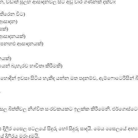
්න, වඩාත් සුලභ ආසාදනවල සිට අඩු වාර ගණනක් දක්වා:
ැතිරෙන විට)
ු ආසාදන)
යක්)
 ආසාදනයක්)
 පෙනහළු ආසාදනයක්)
නයක්)
න් බැහැරව භාවිතා කිරීමකි)
ොඳින් ඉවසා සිටිය හැකිද යන්න මත පදනම්ව, ඇම්ෆොටෙරිසින් බී
?
ීර සෛල බිත්තිවල නිශ්චිත සංරචකයකට ඉලක්ක කිරීමෙනි. එර්ගො
දිලීර සෛල පටලයේ සිදුරු හෝ සිදුරු සාදයි. මෙය සෛලයේ අභ්
 දිලීරය මරා දමයි.