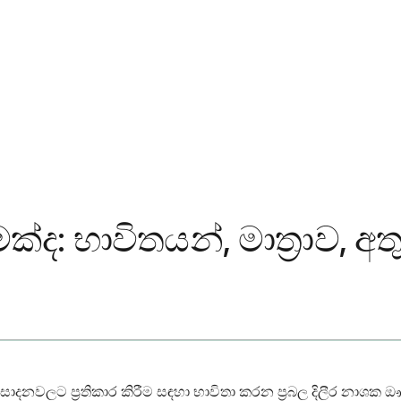
ක්ද: භාවිතයන්, මාත්‍රාව, 
සාදනවලට ප්‍රතිකාර කිරීම සඳහා භාවිතා කරන ප්‍රබල දිලීර නාශ