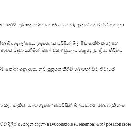
ය කරයි. ප්‍රධාන වෙනස වන්නේ අතුරු ආබාධ අවම කිරීම සඳහා
න් බී), ඇබල්සෙට් (ඇම්ෆොටෙරිසින් බී ලිපිඩ සංකීර්ණය) සහ
ාවය රඳවා ගනිමින් ඔබේ වකුගඩුවලට මෘදු ලෙස ක්‍රියා කිරීමට
ිරීම තෝරා ගනු ඇත. නව සූත්‍රගත කිරීම් බොහෝ විට ඒවායේ
තා කළ හැකිය. ඔබට ඇම්ෆොටෙරිසින් බී ඉවසාගත නොහැකි නම්
 දිලීර ආසාදන සඳහා isavuconazole (Cresemba) හෝ posaconazole