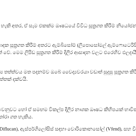
කි අතර, ඒ සෑම එකක්ම ඖෂධයේ විවිධ සූත්‍රගත කිරීම් නියෝජන
ාදක සූත්‍රගත කිරීම් අතරට ඇම්බිසෝම් (ලිපොසෝමල් ඇම්ෆොටෙරිසි
 මෙම ලිපිඩ සූත්‍රගත කිරීම් දිලීර ආසාදන වලට එරෙහිව ඵලදායීත
ය තත්ත්වය මත පදනම්ව ඔබේ වෛද්‍යවරයා වඩාත් සුදුසු සූත්‍රගත ක
්තක් දක්වයි.
වෙනුවට හෝ ඒ සමඟම විකල්ප දිලීර නාශක ඖෂධ කිහිපයක් භාවි
තෝරා ගත හැකිය.
flucan), ඇස්පර්ගිලෝසිස් සඳහා වොරිකොනසෝල් (Vfend), සහ විවිධ