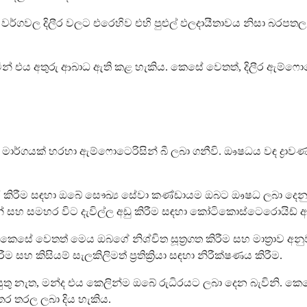
වල දිලීර වලට එරෙහිව එහි පුළුල් ඵලදායීතාවය නිසා බරපතල දි
න් එය අතුරු ආබාධ ඇති කළ හැකිය. කෙසේ වෙතත්, දිලීර ඇම්ෆො
්ගයක් හරහා ඇම්ෆොටෙරිසින් බී ලබා ගනීවි. ඖෂධය වඳ ද්‍රාවණයක 
මට උපකාර කිරීම සඳහා ඔබේ සෞඛ්‍ය සේවා කණ්ඩායම ඔබට ඖෂධ ලබා
ිස්ටමින් සහ සමහර විට දැවිල්ල අඩු කිරීම සඳහා කෝටිකොස්ටෙරොයිඩ් 
ත වේ, කෙසේ වෙතත් මෙය ඔබගේ නිශ්චිත සූත්‍රගත කිරීම සහ මාත්‍ර
හ කිසියම් සැලකිලිමත් ප්‍රතික්‍රියා සඳහා නිරීක්ෂණය කිරීම.
යුතු නැත, මන්ද එය කෙලින්ම ඔබේ රුධිරයට ලබා දෙන බැවිනි. කෙ
ර තරල ලබා දිය හැකිය.