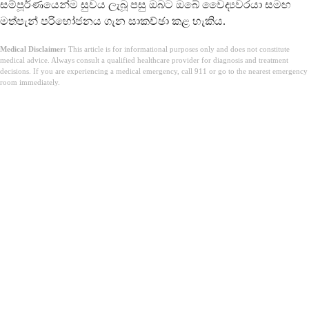
සම්පූර්ණයෙන්ම සුවය ලැබූ පසු ඔබට ඔබේ වෛද්‍යවරයා සමඟ
මත්පැන් පරිභෝජනය ගැන සාකච්ඡා කළ හැකිය.
Medical Disclaimer:
This article is for informational purposes only and does not constitute
medical advice. Always consult a qualified healthcare provider for diagnosis and treatment
decisions. If you are experiencing a medical emergency, call 911 or go to the nearest emergency
room immediately.