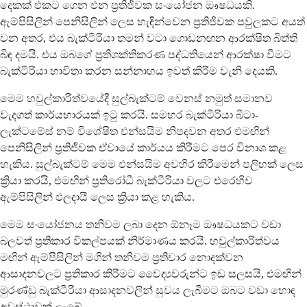
දෙකක් එකට ගෙන එන ප්‍රතිජීවක සංයෝජන ඖෂධයකි.
ඇම්පිසිලින් පෙනිසිලින් ලෙස හැඳින්වෙන ප්‍රතිජීවක පවුලකට අයත්
වන අතර, එය බැක්ටීරියා තමන් වටා ගොඩනඟන ආරක්ෂිත බිත්ති
බිඳ දමයි. එය ඔබගේ ප්‍රතිශක්තිකරණ පද්ධතියෙන් ආරක්ෂා වීමට
බැක්ටීරියා භාවිතා කරන සන්නාහය ඉවත් කිරීම වැනි දෙයකි.
මෙම හවුල්කාරිත්වයේදී සුල්බැක්ටම් වෙනස් නමුත් සමානව
වැදගත් කාර්යභාරයක් ඉටු කරයි. සමහර බැක්ටීරියා බීටා-
ලැක්ටමේස් නම් විශේෂිත එන්සයිම නිපදවන අතර එමඟින්
පෙනිසිලින් ප්‍රතිජීවක ඒවායේ කාර්යය කිරීමට පෙර විනාශ කළ
හැකිය. සුල්බැක්ටම් මෙම එන්සයිම අවහිර කිරීමෙන් පලිහක් ලෙස
ක්‍රියා කරයි, එමඟින් ප්‍රතිරෝධී බැක්ටීරියා වලට එරෙහිව
ඇම්පිසිලින් ඵලදායී ලෙස ක්‍රියා කළ හැකිය.
මෙම සංයෝජනය තනිවම ලබා දෙන ඕනෑම ඖෂධයකට වඩා
බලවත් ප්‍රතිකාර විකල්පයක් නිර්මාණය කරයි. හවුල්කාරිත්වය
මඟින් ඇම්පිසිලින් මගින් තනිවම ප්‍රතිචාර නොදක්වන
ආසාදනවලට ප්‍රතිකාර කිරීමට වෛද්‍යවරුන්ට ඉඩ සලසයි, එමඟින්
මුරණ්ඩු බැක්ටීරියා ආසාදනවලින් සුවය ලැබීමට ඔබට වඩා හොඳ
අවස්ථාවක් ලැබේ.