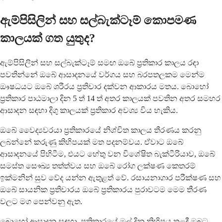
ඇම්පිසිලින් සහ සල්බැක්ටෑම් කොපමණ
කාලයක් ගත යුතුද?
ඇම්පිසිලින් සහ සල්බැක්ටෑම් සමඟ ඔබේ ප්‍රතිකාර කාලය රඳා
පවතින්නේ ඔබේ ආසාදනයේ වර්ගය සහ බරපතලකම මෙන්ම
ඖෂධයට ඔබේ ශරීරය ප්‍රතිචාර දක්වන ආකාරය මතය. බොහෝ
ප්‍රතිකාර පාඨමාලා දින 5 ත් 14 ත් අතර කාලයක් පවතින අතර සමහර
ආසාදන සඳහා දිගු කාලයක් ප්‍රතිකාර අවශ්‍ය විය හැකිය.
ඔබේ වෛද්‍යවරයා ප්‍රතිකාරයේ නිශ්චිත කාලය තීරණය කරනු
ලබන්නේ කරුණු කිහිපයක් මත පදනම්වය. ඒවාට ඔබේ
ආසාදනයේ පිහිටීම, එයට හේතු වන විශේෂිත බැක්ටීරියාව, ඔබේ
සමස්ත සෞඛ්‍ය තත්ත්වය සහ ඔබේ රෝග ලක්ෂණ කෙතරම්
ඉක්මනින් සුව වේද යන්න ඇතුළත් වේ. රසායනාගාර පරීක්ෂණ සහ
ඔබේ සායනික ප්‍රතිචාරය ඔබේ ප්‍රතිකාරය පුරාවටම මෙම තීරණ
වලට මග පෙන්වනු ඇත.
බොහෝ ආසාදන සඳහා, ප්‍රතිකාරයේ මුල් දින කිහිපය තුළදී ඔබට