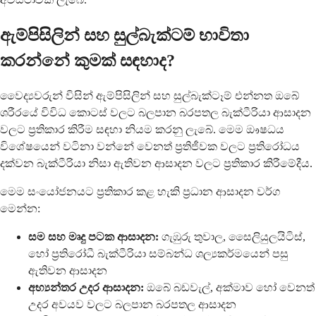
ඇම්පිසිලින් සහ සුල්බැක්ටම් භාවිතා
කරන්නේ කුමක් සඳහාද?
වෛද්‍යවරුන් විසින් ඇම්පිසිලින් සහ සුල්බැක්ටෑම් එන්නත ඔබේ
ශරීරයේ විවිධ කොටස් වලට බලපාන බරපතල බැක්ටීරියා ආසාදන
වලට ප්‍රතිකාර කිරීම සඳහා නියම කරනු ලැබේ. මෙම ඖෂධය
විශේෂයෙන් වටිනා වන්නේ වෙනත් ප්‍රතිජීවක වලට ප්‍රතිරෝධය
දක්වන බැක්ටීරියා නිසා ඇතිවන ආසාදන වලට ප්‍රතිකාර කිරීමේදීය.
මෙම සංයෝජනයට ප්‍රතිකාර කළ හැකි ප්‍රධාන ආසාදන වර්ග
මෙන්න:
සම සහ මෘදු පටක ආසාදන:
ගැඹුරු තුවාල, සෛලියුලයිටිස්,
හෝ ප්‍රතිරෝධී බැක්ටීරියා සම්බන්ධ ශල්‍යකර්මයෙන් පසු
ඇතිවන ආසාදන
අභ්‍යන්තර උදර ආසාදන:
ඔබේ බඩවැල්, අක්මාව හෝ වෙනත්
උදර අවයව වලට බලපාන බරපතල ආසාදන