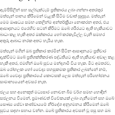
ඇම්පිසිලින් සහ සල්බැක්ටෑම් ප්‍රතිකාරය ලබා ගන්නා අතරතුර
මත්පැන් පානය කිරීමෙන් වැළකී සිටීම වඩාත් සුදුසුය. මත්පැන්
මෙම ඖෂධය සමඟ කෙලින්ම අන්තර්ක්‍රියා නොකරන අතර, එය
ආසාදනයට එරෙහිව සටන් කිරීමට ඔබේ ශරීරයට ඇති හැකියාවට
බාධා කළ හැකි අතර ඔක්කාරය හෝ කරකැවිල්ල වැනි සමහර
අතුරු ආබාධ නරක අතට හැරිය හැක.
මත්පැන් මගින් ඔබ ප්‍රතිකාර කරමින් සිටින ආසාදනයට ප්‍රතිචාර
දැක්වීමට ඔබේ ප්‍රතිශක්තිකරණ පද්ධතියට ඇති හැකියාව අඩාල කළ
හැකි අතර, එමඟින් ඔබේ සුවය මන්දගාමී විය හැක. මීට අමතරව,
ඔබ රෝහලක හෝ වෛද්‍ය පහසුකමක ප්‍රතිකාර ලබන්නේ නම්,
ඔබේ වෛද්‍ය ප්‍රතිකාරයේ කොටසක් ලෙස මත්පැන් පරිභෝජනය
සාමාන්‍යයෙන් අවසර නැත.
ජලය සහ අනෙකුත් මධ්‍යසාර නොවන බීම වර්ග සමඟ හොඳින්
සජලනය වීමෙන්, ප්‍රමාණවත් විවේකයක් ලබා ගැනීමෙන් සහ ඔබේ
සෞඛ්‍ය සේවා කණ්ඩායමේ නිර්දේශ අනුගමනය කිරීමෙන් ඔබේ
සුවය සඳහා සහාය වන්න. ඔබේ ප්‍රතිකාරය අවසන් වූ පසු සහ ඔබ