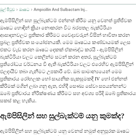
මුල් පිටුව
ඖෂධ
Ampicillin And Sulbactam Injection Route
ඇම්පිසිලින් සහ සුල්බැක්ටම් එන්නත් කිරීම යනු වෙනත් ප්‍රතිජීවක
ඖෂධ හොඳින් ක්‍රියා නොකරන විට බරපතල බැක්ටීරියා
ආසාදනවලට ප්‍රතිකාර කිරීමට වෛද්‍යවරුන් විසින් භාවිතා කරන
ප්‍රබල ප්‍රතිජීවක සංයෝජනයකි. මෙම ඖෂධය කණ්ඩායමක් ලෙස
එකට වැඩ කරන ඖෂධ දෙකක් ඒකාබද්ධ කරයි - ඇම්පිසිලින්
බැක්ටීරියා වලට කෙලින්ම සටන් කරන අතර, සුල්බැක්ටම්
ප්‍රතිරෝධය වර්ධනය වී ඇති බැක්ටීරියා වලට එරෙහිව ඇම්පිසිලින්
ඵලදායීව තබා ගැනීමට උපකාරී වේ. ඔබ සාමාන්‍යයෙන් මෙම
ප්‍රතිකාරය රෝහලක හෝ සායනික සැකසුමකදී IV හෝ එන්නත්
කිරීමක් මගින් ලබා ගනු ඇත, එහිදී සෞඛ්‍ය සේවා සපයන්නන්ට
ඔබේ ප්‍රතිචාරය නිරීක්ෂණය කිරීමට සහ අවශ්‍ය පරිදි ඔබේ ප්‍රතිකාරය
සකස් කළ හැකිය.
ඇම්පිසිලින් සහ සුල්බැක්ටම් යනු කුමක්ද?
ඇම්පිසිලින් සහ සුල්බැක්ටම් යනු වෙනස් නමුත් අනුපූරක ඖෂධ