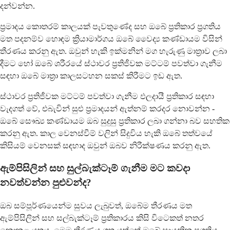
දන්වන්න.
ප්‍රමාදය කොතරම් කාලයක් පැවතුණේද සහ ඔබේ ප්‍රතිකාර ප්‍රගතිය
මත පදනම්ව හොඳම ක්‍රියාමාර්ගය ඔබේ වෛද්‍ය කණ්ඩායම විසින්
තීරණය කරනු ඇත. ඔවුන් හැකි ඉක්මනින් මග හැරුණු මාත්‍රාව ලබා
දීමට හෝ ඔබේ ශරීරයේ ස්ථාවර ප්‍රතිජීවක මට්ටම් පවත්වා ගැනීම
සඳහා ඔබේ මාත්‍රා කාලසටහන සකස් කිරීමට ඉඩ ඇත.
ස්ථාවර ප්‍රතිජීවක මට්ටම් පවත්වා ගැනීම ඵලදායී ප්‍රතිකාර සඳහා
වැදගත් වේ, එබැවින් සුළු ප්‍රමාදයන් ඇත්නම් කරදර නොවන්න -
ඔබේ සෞඛ්‍ය කණ්ඩායම ඔබ සුදුසු ප්‍රතිකාර ලබා ගන්නා බව සහතික
කරනු ඇත. කාල වෙනස්වීම් වලින් සිදුවිය හැකි ඔබේ තත්වයේ
කිසියම් වෙනසක් සඳහාද ඔවුන් ඔබව නිරීක්ෂණය කරනු ඇත.
ඇම්පිසිලින් සහ සුල්බැක්ටෑම් ගැනීම මට කවදා
නවත්වන්න පුළුවන්ද?
ඔබ සම්පූර්ණයෙන්ම සුවය ලැබුවත්, ඔබේම තීරණය මත
ඇම්පිසිලින් සහ සල්බැක්ටෑම් ප්‍රතිකාරය කිසි විටෙකත් නතර