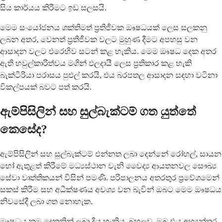
සිය කාර්යය කිරීමට ඉඩ සලසයි.
මෙම සංයෝජනය ශක්තිමත් ප්‍රතිජීවක ඖෂධයක් ලෙස සලකනු
ලබන අතර, වෙනත් ප්‍රතිජීවක වලට මුහුණ දීමට අපහසු වන
ආසාදන වලට එරෙහිව සටන් කළ හැකිය. මෙම ඖෂධ දෙක අතර
ඇති හවුල්කාරිත්වය මගින් ඵලදායී ලෙස ප්‍රතිකාර කළ හැකි
බැක්ටීරියා පරාසය පුළුල් කරයි, එය බරපතල ආසාදන සඳහා වටිනා
විකල්පයක් බවට පත් කරයි.
ඇම්පිසිලින් සහ සුල්බැක්ටම් ගත යුත්තේ
කෙසේද?
ඇම්පිසිලින් සහ සුල්බැක්ටම් එන්නත ලබා දෙන්නේ රෝහල්, සායන
හෝ ඇතුළත් කිරීමේ මධ්‍යස්ථාන වැනි වෛද්‍ය ආයතනවල සෞඛ්‍ය
සේවා වෘත්තිකයන් විසින් පමණි. පරිපාලනය අතරතුර ප්‍රවේශමෙන්
සකස් කිරීම සහ අධීක්ෂණය අවශ්‍ය වන බැවින් ඔබට මෙම ඖෂධය
නිවසේදී ලබා ගත නොහැක.
ඖෂධය ක්‍රම දෙකකින් ලබා දිය හැකිය. බහුලව, ඔබ එය අභ්‍යන්තර