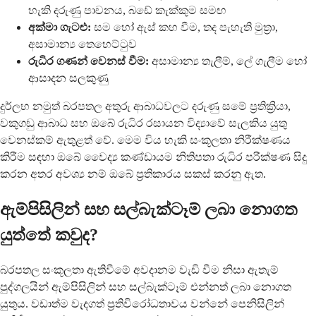
හැකි දරුණු පාචනය, බඩේ කැක්කුම සමඟ
අක්මා ගැටළු:
සම හෝ ඇස් කහ වීම, තද පැහැති මුත්‍රා,
අසාමාන්‍ය තෙහෙට්ටුව
රුධිර ගණන් වෙනස් වීම:
අසාමාන්‍ය තැලීම්, ලේ ගැලීම හෝ
ආසාදන සලකුණු
දුර්ලභ නමුත් බරපතල අතුරු ආබාධවලට දරුණු සමේ ප්‍රතික්‍රියා,
වකුගඩු ආබාධ සහ ඔබේ රුධිර රසායන විද්‍යාවේ සැලකිය යුතු
වෙනස්කම් ඇතුළත් වේ. මෙම විය හැකි සංකූලතා නිරීක්ෂණය
කිරීම සඳහා ඔබේ වෛද්‍ය කණ්ඩායම නිතිපතා රුධිර පරීක්ෂණ සිදු
කරන අතර අවශ්‍ය නම් ඔබේ ප්‍රතිකාරය සකස් කරනු ඇත.
ඇම්පිසිලින් සහ සල්බැක්ටෑම් ලබා නොගත
යුත්තේ කවුද?
බරපතල සංකූලතා ඇතිවීමේ අවදානම වැඩි වීම නිසා ඇතැම්
පුද්ගලයින් ඇම්පිසිලින් සහ සල්බැක්ටෑම් එන්නත් ලබා නොගත
යුතුය. වඩාත්ම වැදගත් ප්‍රතිවිරෝධතාවය වන්නේ පෙනිසිලින්