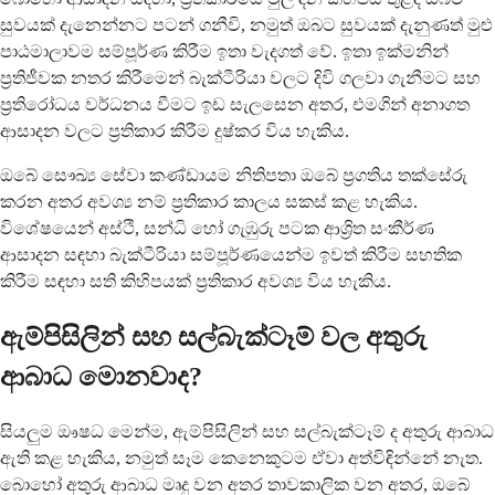
සුවයක් දැනෙන්නට පටන් ගනීවි, නමුත් ඔබට සුවයක් දැනුණත් මුළු
පාඨමාලාවම සම්පූර්ණ කිරීම ඉතා වැදගත් වේ. ඉතා ඉක්මනින්
ප්‍රතිජීවක නතර කිරීමෙන් බැක්ටීරියා වලට දිවි ගලවා ගැනීමට සහ
ප්‍රතිරෝධය වර්ධනය වීමට ඉඩ සැලසෙන අතර, එමගින් අනාගත
ආසාදන වලට ප්‍රතිකාර කිරීම දුෂ්කර විය හැකිය.
ඔබේ සෞඛ්‍ය සේවා කණ්ඩායම නිතිපතා ඔබේ ප්‍රගතිය තක්සේරු
කරන අතර අවශ්‍ය නම් ප්‍රතිකාර කාලය සකස් කළ හැකිය.
විශේෂයෙන් අස්ථි, සන්ධි හෝ ගැඹුරු පටක ආශ්‍රිත සංකීර්ණ
ආසාදන සඳහා බැක්ටීරියා සම්පූර්ණයෙන්ම ඉවත් කිරීම සහතික
කිරීම සඳහා සති කිහිපයක් ප්‍රතිකාර අවශ්‍ය විය හැකිය.
ඇම්පිසිලින් සහ සල්බැක්ටෑම් වල අතුරු
ආබාධ මොනවාද?
සියලුම ඖෂධ මෙන්ම, ඇම්පිසිලින් සහ සල්බැක්ටෑම් ද අතුරු ආබාධ
ඇති කළ හැකිය, නමුත් සෑම කෙනෙකුටම ඒවා අත්විඳින්නේ නැත.
බොහෝ අතුරු ආබාධ මෘදු වන අතර තාවකාලික වන අතර, ඔබේ