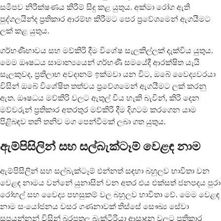
සමීපව නිරීක්ෂණය කිරීම් සිදු කළ යුතුය. අක්මා රෝග ඇති
පුද්ගලයින්ද ප්‍රතිකාර ආරම්භ කිරීමට පෙර ප්‍රවේශමෙන් ඇගයීමට
ලක් කළ යුතුය.
ගර්භණීභාවය සහ මව්කිරි දීම විශේෂ සැලකිල්ලක් දැක්විය යුතුය.
මෙම ඖෂධය සාමාන්‍යයෙන් ගර්භණී සමයේදී ආරක්ෂිත යැයි
සැලකුවද, ප්‍රතිලාභ අවදානම් ඉක්මවා යන විට, ඔබේ වෛද්‍යවරයා
විසින් ඔබේ විශේෂිත තත්වය ප්‍රවේශමෙන් ඇගයීමට ලක් කරනු
ඇත. ඖෂධය මව්කිරි වලට ඇතුල් විය හැකි බැවින්, කිරි දෙන
මව්වරුන් ප්‍රතිකාර අතරතුර මව්කිරි දීම දිගටම කරගෙන යාම
පිළිබඳව තනි තනිව මග පෙන්වීමක් ලබා ගත යුතුය.
ඇම්පිසිලින් සහ සල්බැක්ටෑම් වෙළඳ නාම
ඇම්පිසිලින් සහ සල්බැක්ටෑම් එන්නත් සඳහා බහුලව භාවිතා වන
වෙළඳ නාමය වන්නේ යුනාසින් වන අතර එය එක්සත් ජනපදය පුරා
රෝහල් සහ වෛද්‍ය පහසුකම් වල බහුලව භාවිතා වේ. මෙම වෙළඳ
නාම සංයෝජනය වසර ගණනාවක් තිස්සේ සෞඛ්‍ය සේවා
සපයන්නන් විසින් බරපතල බැක්ටීරියා ආසාදන වලට ප්‍රතිකාර