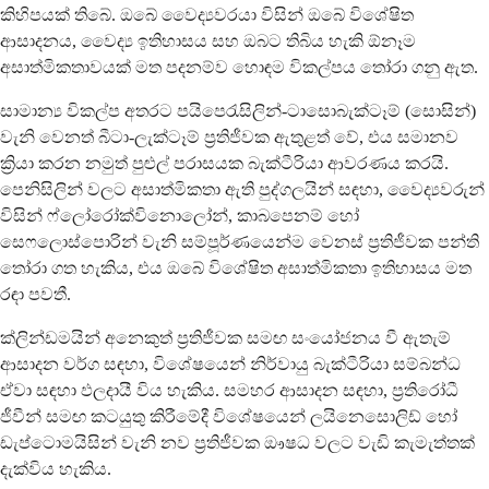
කිහිපයක් තිබේ. ඔබේ වෛද්‍යවරයා විසින් ඔබේ විශේෂිත
ආසාදනය, වෛද්‍ය ඉතිහාසය සහ ඔබට තිබිය හැකි ඕනෑම
අසාත්මිකතාවයක් මත පදනම්ව හොඳම විකල්පය තෝරා ගනු ඇත.
සාමාන්‍ය විකල්ප අතරට පයිපෙරැසිලින්-ටාසොබැක්ටෑම් (සොසින්)
වැනි වෙනත් බීටා-ලැක්ටෑම් ප්‍රතිජීවක ඇතුළත් වේ, එය සමානව
ක්‍රියා කරන නමුත් පුළුල් පරාසයක බැක්ටීරියා ආවරණය කරයි.
පෙනිසිලින් වලට අසාත්මිකතා ඇති පුද්ගලයින් සඳහා, වෛද්‍යවරුන්
විසින් ෆ්ලෝරෝක්විනොලෝන්, කාබපෙනම් හෝ
සෙෆලොස්පොරින් වැනි සම්පූර්ණයෙන්ම වෙනස් ප්‍රතිජීවක පන්ති
තෝරා ගත හැකිය, එය ඔබේ විශේෂිත අසාත්මිකතා ඉතිහාසය මත
රඳා පවතී.
ක්ලින්ඩමයින් අනෙකුත් ප්‍රතිජීවක සමඟ සංයෝජනය වී ඇතැම්
ආසාදන වර්ග සඳහා, විශේෂයෙන් නිර්වායු බැක්ටීරියා සම්බන්ධ
ඒවා සඳහා ඵලදායී විය හැකිය. සමහර ආසාදන සඳහා, ප්‍රතිරෝධී
ජීවීන් සමඟ කටයුතු කිරීමේදී විශේෂයෙන් ලයිනෙසොලිඩ් හෝ
ඩැප්ටොමයිසින් වැනි නව ප්‍රතිජීවක ඖෂධ වලට වැඩි කැමැත්තක්
දැක්විය හැකිය.