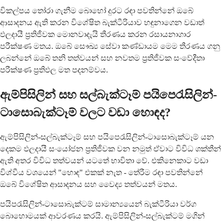
විකල්පය තෝරා ගැනීම බොහෝ දුරට රඳා පවතින්නේ ඔබේ
ආසාදනය ඇති කරන විශේෂිත බැක්ටීරියාව හඳුනාගෙන වඩාත්
ඵලදායී ප්‍රතිජීවක මොනවාදැයි තීරණය කරන රසායනාගාර
පරීක්ෂණ මතය. ඔබේ සෞඛ්‍ය සේවා කණ්ඩායම මෙම තීරණය ගනු
ලබන්නේ ඔබේ තනි තත්වයන් සහ නවතම ප්‍රතිජීවක සංවේදීතා
පරීක්ෂණ ප්‍රතිඵල මත පදනම්වය.
ඇම්පිසිලින් සහ සල්බැක්ටෑම් පයිපෙරැසිලින්-
ටාසොබැක්ටෑම් වලට වඩා හොඳද?
ඇම්පිසිලින්-සල්බැක්ටෑම් සහ පයිපෙරැසිලින්-ටාසොබැක්ටෑම් යන
දෙකම ඵලදායී සංයෝජන ප්‍රතිජීවක වන නමුත් ඒවාට විවිධ ශක්තීන්
ඇති අතර විවිධ තත්වයන් යටතේ භාවිතා වේ. එකිනෙකාට වඩා
විශ්වීය වශයෙන් "හොඳ" එකක් නැත - තේරීම රඳා පවතින්නේ
ඔබේ විශේෂිත ආසාදනය සහ වෛද්‍ය තත්වයන් මතය.
පයිපරැසිලින්-ටාසොබැක්ටම් සාමාන්‍යයෙන් බැක්ටීරියා වර්ග
බොහොමයක් ආවරණය කරයි. ඇම්පිසිලින්-සල්බැක්ටම් මගින්