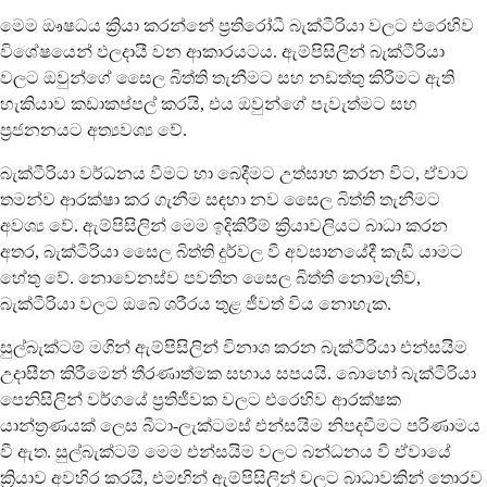
මෙම ඖෂධය ක්‍රියා කරන්නේ ප්‍රතිරෝධී බැක්ටීරියා වලට එරෙහිව
විශේෂයෙන් ඵලදායී වන ආකාරයටය. ඇම්පිසිලින් බැක්ටීරියා
වලට ඔවුන්ගේ සෛල බිත්ති තැනීමට සහ නඩත්තු කිරීමට ඇති
හැකියාව කඩාකප්පල් කරයි, එය ඔවුන්ගේ පැවැත්මට සහ
ප්‍රජනනයට අත්‍යවශ්‍ය වේ.
බැක්ටීරියා වර්ධනය වීමට හා බෙදීමට උත්සාහ කරන විට, ඒවාට
තමන්ව ආරක්ෂා කර ගැනීම සඳහා නව සෛල බිත්ති තැනීමට
අවශ්‍ය වේ. ඇම්පිසිලින් මෙම ඉදිකිරීම් ක්‍රියාවලියට බාධා කරන
අතර, බැක්ටීරියා සෛල බිත්ති දුර්වල වී අවසානයේදී කැඩී යාමට
හේතු වේ. නොවෙනස්ව පවතින සෛල බිත්ති නොමැතිව,
බැක්ටීරියා වලට ඔබේ ශරීරය තුළ ජීවත් විය නොහැක.
සුල්බැක්ටම් මගින් ඇම්පිසිලින් විනාශ කරන බැක්ටීරියා එන්සයිම
උදාසීන කිරීමෙන් තීරණාත්මක සහාය සපයයි. බොහෝ බැක්ටීරියා
පෙනිසිලින් වර්ගයේ ප්‍රතිජීවක වලට එරෙහිව ආරක්ෂක
යාන්ත්‍රණයක් ලෙස බීටා-ලැක්ටමස් එන්සයිම නිපදවීමට පරිණාමය
වී ඇත. සුල්බැක්ටම් මෙම එන්සයිම වලට බන්ධනය වී ඒවායේ
ක්‍රියාව අවහිර කරයි, එමඟින් ඇම්පිසිලින් වලට බාධාවකින් තොරව