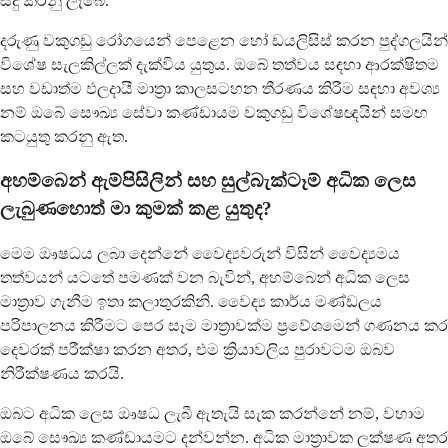
සිදු කරනු ලැබේ.
දරුණු වකුගඩු රෝගයෙන් පෙළෙන හෝ ඩයලිසිස් කරන පුද්ගලයින්
විශේෂ සැලකිල්ලක් දැක්විය යුතුය. ඔබේ තත්වය සඳහා ආරක්ෂිතම
සහ වඩාත්ම ඵලදායී මාත්‍රා කාලසටහන තීරණය කිරීම සඳහා අවශ්‍ය
නම් ඔබේ සෞඛ්‍ය සේවා කණ්ඩායම වකුගඩු විශේෂඥයින් සමඟ
කටයුතු කරනු ඇත.
අහම්බෙන් ඇම්පිසිලින් සහ සුල්බැක්ටෑම් අධික ලෙස
ලැබුණහොත් මා කුමක් කළ යුතුද?
මෙම ඖෂධය ලබා දෙන්නේ වෛද්‍යවරුන් විසින් වෛද්‍යමය
තත්වයන් යටතේ පමණක් වන බැවින්, අහම්බෙන් අධික ලෙස
මාත්‍රාව ගැනීම ඉතා කලාතුරකිනි. වෛද්‍ය කාර්ය මණ්ඩලය
පරිපාලනය කිරීමට පෙර සෑම මාත්‍රාවක්ම ප්‍රවේශමෙන් ගණනය කර
දෙවරක් පරීක්ෂා කරන අතර, එම ක්‍රියාවලිය පුරාවටම ඔබව
නිරීක්ෂණය කරයි.
ඔබට අධික ලෙස ඖෂධ ලැබී ඇතැයි සැක කරන්නේ නම්, වහාම
ඔබේ සෞඛ්‍ය කණ්ඩායමට දන්වන්න. අධික මාත්‍රාවක ලක්ෂණ අතර