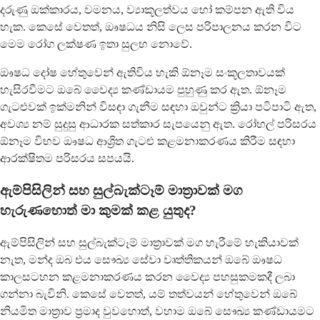
දරුණු ඔක්කාරය, වමනය, ව්‍යාකූලත්වය හෝ කම්පන ඇති විය
හැක. කෙසේ වෙතත්, ඖෂධය නිසි ලෙස පරිපාලනය කරන විට
මෙම රෝග ලක්ෂණ ඉතා සුලභ නොවේ.
ඖෂධ දෝෂ හේතුවෙන් ඇතිවිය හැකි ඕනෑම සංකූලතාවයක්
හැසිරවීමට ඔබේ වෛද්‍ය කණ්ඩායම පුහුණු කර ඇත. ඕනෑම
ගැටළුවක් ඉක්මනින් විසඳා ගැනීම සඳහා ඔවුන්ට ක්‍රියා පටිපාටි ඇත,
අවශ්‍ය නම් සුදුසු ආධාරක සත්කාර සැපයෙනු ඇත. රෝහල් පරිසරය
ඕනෑම විභව ඖෂධ ආශ්‍රිත ගැටළු කළමනාකරණය කිරීම සඳහා
ආරක්ෂිතම පරිසරය සපයයි.
ඇම්පිසිලින් සහ සුල්බැක්ටෑම් මාත්‍රාවක් මග
හැරුණහොත් මා කුමක් කළ යුතුද?
ඇම්පිසිලින් සහ සුල්බැක්ටෑම් මාත්‍රාවක් මග හැරීමේ හැකියාවක්
නැත, මන්ද ඔබ එය සෞඛ්‍ය සේවා වෘත්තිකයන් ඔබේ ඖෂධ
කාලසටහන කළමනාකරණය කරන වෛද්‍ය පහසුකමකදී ලබා
ගන්නා බැවිනි. කෙසේ වෙතත්, යම් තත්වයන් හේතුවෙන් ඔබේ
නියමිත මාත්‍රාව ප්‍රමාද වුවහොත්, වහාම ඔබේ සෞඛ්‍ය කණ්ඩායමට