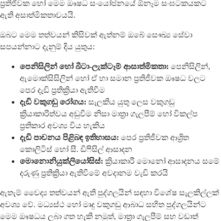
ප්‍රතිජීවක හෝ මෙම ඖෂධ සංයෝජනයේ ඕනෑම සංඝටකයකට
ඇති අසාත්මිකතාවයයි.
ඔබට මෙම තත්වයන් කිසිවක් ඇත්නම් ඔබේ සෞඛ්‍ය සේවා
සපයන්නාට දැනුම් දිය යුතුය:
පෙනිසිලින් හෝ බීටා-ලැක්ටෑම් ආසාත්මිකතා:
පෙනිසිලින්,
ඇමොක්සිසිලින් හෝ ඒ හා සමාන ප්‍රතිජීවක ඖෂධ වලට
පෙර දැඩි ප්‍රතික්‍රියා ඇතිවීම
දැඩි වකුගඩු රෝගය:
සැලකිය යුතු ලෙස වකුගඩු
ක්‍රියාකාරිත්වය අඩුවීම නිසා මාත්‍රා ගැලපීම් හෝ විකල්ප
ප්‍රතිකාර අවශ්‍ය විය හැකිය
දැඩි පාචනය පිළිබඳ ඉතිහාසය:
පෙර ප්‍රතිජීවක ආශ්‍රිත
කොලිටිස් හෝ සී. ඩිෆිසිල් ආසාදන
මොනොනියුක්ලියෝසිස්:
ක්‍රියාකාරී මොනෝ ආසාදනය සමේ
දරුණු ප්‍රතික්‍රියා ඇතිවීමේ අවදානම වැඩි කරයි
ඇතැම් වෛද්‍ය තත්වයන් ඇති පුද්ගලයින් සඳහා විශේෂ සැලකිල්ලක්
අවශ්‍ය වේ. මධ්‍යස්ථ හෝ මෘදු වකුගඩු ආබාධ සහිත පුද්ගලයින්ට
මෙම ඖෂධය ලබා ගත හැකි නමුත්, මාත්‍රා ගැලපීම් සහ වඩාත්