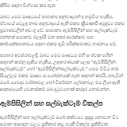
කිරීම සඳහා විශ්වාස කර ඇත.
ඔබට මෙම ඖෂධයේ සාමාන්‍ය අනුවාදයන් ද හමුවිය හැකිය,
ඒවායේ වෙළඳ නාම අනුවාදයේ ඇති එකම ක්‍රියාකාරී අමුද්‍රව්‍ය එකම
ප්‍රමාණවලින් අඩංගු වේ. සාමාන්‍ය ඇම්පිසිලින් සහ සල්බැක්ටෑම්
එන්නත් සමානව ඵලදායී වන අතර ආරක්ෂාව සහ
කාර්යක්ෂමතාවය සඳහා එකම දැඩි පරීක්ෂාවකට භාජනය වේ.
සමහර අවස්ථාවලදී, ඔබට මෙම ඖෂධය එහි සංරචක මගින්
සඳහන් කරනු දැකිය හැකිය, උදාහරණයක් ලෙස "ඇම්පිසිලින්-
සල්බැක්ටෑම්" හෝ "ඇම්පිසිලින්/සල්බැක්ටෑම්." මෙම විවිධ නම්
සියල්ලම එකම ඖෂධ සංයෝජනයක් ගැන සඳහන් කරයි, එබැවින්
ඔබේ වෛද්‍ය වාර්තාවල හෝ විසර්ජන ලේඛනවල එය ලියා ඇති
ආකාරයෙහි වෙනස්කම් ඔබ දුටුවහොත් කරදර නොවන්න.
ඇම්පිසිලින් සහ සල්බැක්ටෑම් විකල්ප
ඇම්පිසිලින් සහ සල්බැක්ටෑම් ඔබේ තත්වයට සුදුසු නොවන විට
සමාන ආසාදන වලට ප්‍රතිකාර කළ හැකි විකල්ප ප්‍රතිජීවක