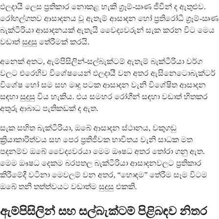
ඵලදායී ලෙස ප්‍රතිකාර නොකළ හැකි ග්‍රෑම්-ඍණ ජීවීන් ද ඇතුළුව.
රෝහල්ගතව ආසාදනය වූ ඇතැම් ආසාදන හෝ ප්‍රතිරෝධී ග්‍රෑම්-ඍණ
බැක්ටීරියා ආසාදනයක් ඇතැයි වෛද්‍යවරුන් සැක කරන විට මෙය
වඩාත් සුදුසු තේරීමක් කරයි.
අනෙක් අතට, ඇම්පිසිලින්-සල්බැක්ටම් ඇතැම් බැක්ටීරියා වර්ග
වලට එරෙහිව විශේෂයෙන් ඵලදායී වන අතර ඇසිනෙටොබැක්ටර්
විශේෂ හෝ සම සහ මෘදු පටක ආසාදන වැනි විශේෂිත ආසාදන
සඳහා සුදුසු විය හැකිය. එය සමහර රෝගීන් සඳහා වඩාත් හිතකර
අතුරු ආබාධ පැතිකඩක් ද ඇත.
සැක සහිත බැක්ටීරියා, ඔබේ ආසාදන ස්ථානය, වකුගඩු
ක්‍රියාකාරිත්වය සහ පෙර ප්‍රතිජීවක භාවිතය වැනි සාධක මත
පදනම්ව ඔබේ වෛද්‍යවරයා මෙම ඖෂධ අතර තෝරා ගනු ඇත.
මෙම ඖෂධ දෙකම බරපතල බැක්ටීරියා ආසාදනවලට ප්‍රතිකාර
කිරීමේදී වටිනා මෙවලම් වන අතර, “හොඳම” තේරීම සෑම විටම
ඔබේ තනි තත්ත්වයට වඩාත්ම සුදුසු එකකි.
ඇම්පිසිලින් සහ සල්බැක්ටම් පිළිබඳව නිතර