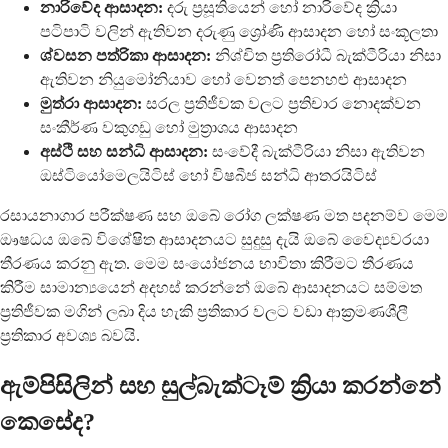
නාරිවේද ආසාදන:
දරු ප්‍රසූතියෙන් හෝ නාරිවේද ක්‍රියා
පටිපාටි වලින් ඇතිවන දරුණු ශ්‍රෝණි ආසාදන හෝ සංකූලතා
ශ්වසන පත්රිකා ආසාදන:
නිශ්චිත ප්‍රතිරෝධී බැක්ටීරියා නිසා
ඇතිවන නියුමෝනියාව හෝ වෙනත් පෙනහළු ආසාදන
මුත්රා ආසාදන:
සරල ප්‍රතිජීවක වලට ප්‍රතිචාර නොදක්වන
සංකීර්ණ වකුගඩු හෝ මුත්‍රාශය ආසාදන
අස්ථි සහ සන්ධි ආසාදන:
සංවේදී බැක්ටීරියා නිසා ඇතිවන
ඔස්ටියෝමෙලයිටිස් හෝ විෂබීජ සන්ධි ආතරයිටිස්
රසායනාගාර පරීක්ෂණ සහ ඔබේ රෝග ලක්ෂණ මත පදනම්ව මෙම
ඖෂධය ඔබේ විශේෂිත ආසාදනයට සුදුසු දැයි ඔබේ වෛද්‍යවරයා
තීරණය කරනු ඇත. මෙම සංයෝජනය භාවිතා කිරීමට තීරණය
කිරීම සාමාන්‍යයෙන් අදහස් කරන්නේ ඔබේ ආසාදනයට සම්මත
ප්‍රතිජීවක මගින් ලබා දිය හැකි ප්‍රතිකාර වලට වඩා ආක්‍රමණශීලී
ප්‍රතිකාර අවශ්‍ය බවයි.
ඇම්පිසිලින් සහ සුල්බැක්ටෑම් ක්‍රියා කරන්නේ
කෙසේද?