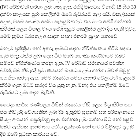
(IV) රේඛාවක් හරහා ලබා ගනු ඇත, එහිදී ඖෂධය විනාඩි 15 සිට 30
දක්වා කාලයක් පුරා කෙලින්ම ඔබේ රුධිරයට ගලා යයි. විකල්පයක්
ලෙස, ඔබේ සෞඛ්‍ය සේවා සැපයුම්කරුට එය මාංශ පේශි එන්නත්
කිරීමක් ලෙස විශාල මාංශ පේශි තුළට කෙලින්ම ලබා දිය හැකි වුවද,
මෙම ක්‍රමය බරපතල ආසාදන සඳහා එතරම් සුලභ නොවේ.
ඕනෑම ප්‍රතික්‍රියා හෝ අතුරු ආබාධ සඳහා නිරීක්ෂණය කිරීම සඳහා
සෑම මාත්‍රාවක්ම ලබා දෙන විට ඔබේ සෞඛ්‍ය කණ්ඩායම ඔබව
සමීපව නිරීක්ෂණය කරනු ඇත. IV රේඛාව ස්ථානයේ පවතින
බවත්, ඔබ නිවැරදි ප්‍රමාණයෙන් ඖෂධය ලබා ගන්නා බවත් ඔවුහු
සහතික කරනු ඇත. මෙම ඖෂධය සමඟ ආහාර වේලාවන් සැලසුම්
කිරීම ගැන ඔබට කරදර විය යුතු නැත, මන්ද එය කෙලින්ම ඔබේ
රුධිරයට ලබා දෙන බැවිනි.
වෛද්‍ය කාර්ය මණ්ඩලය විසින් ඖෂධය නිසි ලෙස මිශ්‍ර කිරීම සහ
එය නිවැරදි වේගයකින් ලබා දීම ඇතුළුව සූදානම සහ පරිපාලනයේ
සියලු අංගයන් හසුරුවනු ඇත. එන්නත ලබා ගන්නා විට හෝ පසුව
ඔබට ඇතිවන අසාමාන්‍ය රෝග ලක්ෂණ හෝ ගැටළු පිළිබඳව දැනුම්
දීම ඔබේ ප්‍රධාන කාර්යය වේ.