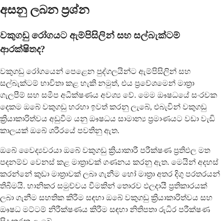
අසනු ලබන ප්‍රශ්න
වකුගඩු රෝගයට ඇම්පිසිලින් සහ සල්බැක්ටම්
ආරක්ෂිතද?
වකුගඩු රෝගයෙන් පෙළෙන පුද්ගලයින්ට ඇම්පිසිලින් සහ
සල්බැක්ටම් භාවිතා කළ හැකි නමුත්, එය ප්‍රවේශමෙන් මාත්‍රා
ගැලපීම් සහ සමීප අධීක්ෂණය අවශ්‍ය වේ. මෙම ඖෂධයේ සංරචක
දෙකම ඔබේ වකුගඩු හරහා ඉවත් කරනු ලැබේ, එබැවින් වකුගඩු
ක්‍රියාකාරිත්වය අඩුවීම යනු ඖෂධය සාමාන්‍ය ප්‍රමාණයට වඩා වැඩි
කාලයක් ඔබේ ශරීරයේ පවතිනු ඇත.
ඔබේ වෛද්‍යවරයා ඔබේ වකුගඩු ක්‍රියාකාරී පරීක්ෂණ ප්‍රතිඵල මත
පදනම්ව වෙනස් කළ මාත්‍රාවක් ගණනය කරනු ඇත. මෙයින් අදහස්
කරන්නේ කුඩා මාත්‍රාවක් ලබා ගැනීම හෝ මාත්‍රා අතර දිගු පරතරයන්
තිබීමයි. හානිකර සමුච්චය වීමකින් තොරව ඵලදායී ප්‍රතිකාරයක්
ලබා ගැනීම සහතික කිරීම සඳහා ඔබේ වකුගඩු ක්‍රියාකාරිත්වය සහ
ඖෂධ මට්ටම් නිරීක්ෂණය කිරීම සඳහා නිතිපතා රුධිර පරීක්ෂණ