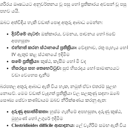
ශරීරය ඖෂධයට අනුවර්තනය වූ පසු හෝ ප්‍රතිකාරය අවසන් වූ පසු
පහව යයි.
ඔබට අත්විඳිය හැකි වඩාත් පොදු අතුරු ආබාධ මෙන්න:
දිරවීමේ ගැටළු:
ඔක්කාරය, වමනය, පාචනය හෝ බඩේ
අපහසුතා
එන්නත් කරන ස්ථානයේ ප්‍රතික්‍රියා:
වේදනාව, රතු පැහැය හෝ
IV ඇතුළු කළ ස්ථානයේ ඉදිමීම
සමේ ප්‍රතික්‍රියා:
කුෂ්ඨ, කැසීම හෝ මී වද
හිසරදය සහ තෙහෙට්ටුව:
සුළු හිසරදය හෝ සාමාන්‍යයට
වඩා වෙහෙස දැනීම
බරපතල අතුරු ආබාධ ඇති විය හැක, නමුත් ඒවා එතරම් සුලභ
නොවේ. මෙම වඩාත් වැදගත් ප්‍රතික්‍රියා වල සලකුණු සඳහා ඔබේ
සෞඛ්‍ය සේවා කණ්ඩායම ඔබව නිරීක්ෂණය කරනු ඇත:
දරුණු අසාත්මිකතා:
හුස්ම ගැනීමේ අපහසුතා, දරුණු කුෂ්ඨ,
මුහුණේ හෝ උගුරේ ඉදිමීම
Clostridioides difficile ආසාදනය:
ලේ වැගිරීම් සමඟ ඇති විය