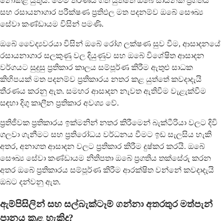
නොකළ යුතුය. මෙම තීරණය ගත යුත්තේ ඔබේ සායනික ප්‍රගතිය
සහ රසායනාගාර පරීක්ෂණ ප්‍රතිඵල මත පදනම්ව ඔබේ සෞඛ්‍ය
සේවා කණ්ඩායම විසින් පමණි.
ඔබේ වෛද්‍යවරයා විසින් ඔබේ රෝග ලක්ෂණ සුව වීම, ආසාදනයේ
රසායනාගාර සලකුණු වල දියුණුව සහ ඔබේ විශේෂිත ආසාදන
වර්ගයට සුදුසු ප්‍රතිකාර කාලය සම්පූර්ණ කිරීම ඇතුළු සාධක
කිහිපයක් මත පදනම්ව ප්‍රතිකාරය නතර කළ යුත්තේ කවදාදැයි
තීරණය කරනු ඇත. සමහර ආසාදන නැවත ඇතිවීම වැළැක්වීම
සඳහා දිගු කාලීන ප්‍රතිකාර අවශ්‍ය වේ.
ප්‍රතිජීවක ප්‍රතිකාරය ඉක්මනින් නතර කිරීමෙන් බැක්ටීරියා වලට දිවි
ගලවා ගැනීමට සහ ප්‍රතිරෝධය වර්ධනය වීමට ඉඩ සැලසිය හැකි
අතර, අනාගත ආසාදන වලට ප්‍රතිකාර කිරීම දුෂ්කර කරයි. ඔබේ
සෞඛ්‍ය සේවා කණ්ඩායම නිතිපතා ඔබේ ප්‍රගතිය තක්සේරු කරන
අතර ඔබේ ප්‍රතිකාරය සම්පූර්ණ කිරීම ආරක්ෂිත වන්නේ කවදාදැයි
ඔබට දන්වනු ඇත.
ඇම්පිසිලින් සහ සල්බැක්ටෑම් ගන්නා අතරතුර මත්පැන්
පානය කළ හැකිද?