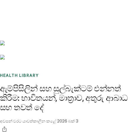
Benchmarks
Stories
FAQ
Sign up / Log in
HEALTH LIBRARY
ඇම්පිසිලින් සහ සුල්බැක්ටම් එන්නත්
කිරීම: භාවිතයන්, මාත්‍රාව, අතුරු ආබාධ
සහ තවත් දේ
අවසන් වරට යාවත්කාලීන කළේ
2026 බක් 3