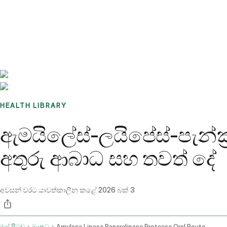
Benchmarks
Stories
FAQ
Sign up / Log in
HEALTH LIBRARY
ඇමයිලේස්-ලයිපේස්-පැන්ක්‍ර
අතුරු ආබාධ සහ තවත් දේ
අවසන් වරට යාවත්කාලීන කළේ
2026 බක් 3
මුල් පිටුව
ඖෂධ
Amylase Lipase Pancrelipase Protease Oral Route