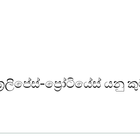
ලිපේස්-ප්‍රෝටියේස් යනු කුම