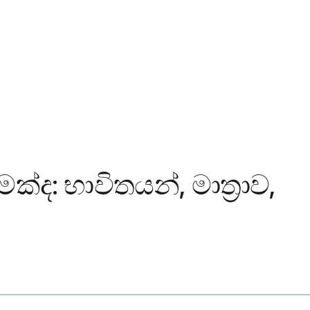
ක්ද: භාවිතයන්, මාත්‍රාව,